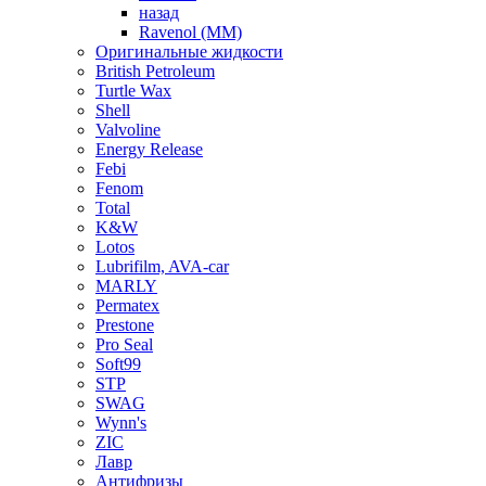
назад
Ravenol (ММ)
Оригинальные жидкости
British Petroleum
Turtle Wax
Shell
Valvoline
Energy Release
Febi
Fenom
Total
K&W
Lotos
Lubrifilm, AVA-car
MARLY
Permatex
Prestone
Pro Seal
Soft99
STP
SWAG
Wynn's
ZIC
Лавр
Антифризы