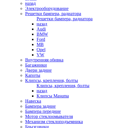
назад
Электрооборудование
Решетки бампера, радиатора
Решетки бампера, радиатора
назад
Audi
BMW
Ford
MB
Opel
VW
Внутренняя обивка
Багажники
Двери задние
Капоты
Клипсы, крепления, болты
Клипсы, крепления, болты
назад
Клипсы Masuma
Навеска
Бампера задние
Бампера передние
Мотор стеклоомывателя
Механизм стеклоподъемника
Брызговики