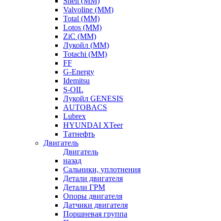
Shell (ММ)
Valvoline (ММ)
Total (ММ)
Lotos (ММ)
ZiC (ММ)
Лукойл (ММ)
Totachi (MM)
FF
G-Energy
Idemitsu
S-OIL
Лукойл GENESIS
AUTOBACS
Lubrex
HYUNDAI XTeer
Татнефть
Двигатель
Двигатель
назад
Сальники, уплотнения
Детали двигателя
Детали ГРМ
Опоры двигателя
Датчики двигателя
Поршневая группа