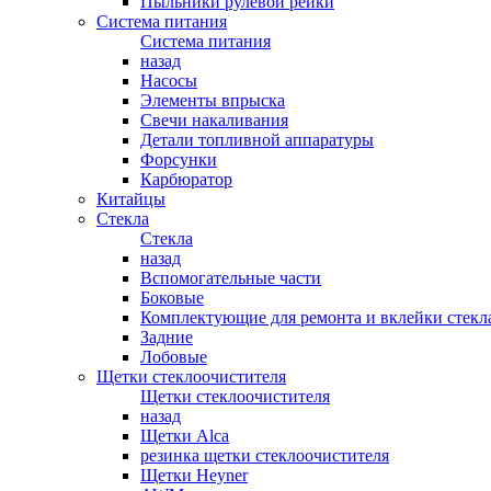
Пыльники рулевой рейки
Система питания
Система питания
назад
Насосы
Элементы впрыска
Свечи накаливания
Детали топливной аппаратуры
Форсунки
Карбюратор
Китайцы
Стекла
Стекла
назад
Вспомогательные части
Боковые
Комплектующие для ремонта и вклейки стекл
Задние
Лобовые
Щетки стеклоочистителя
Щетки стеклоочистителя
назад
Щетки Alca
резинка щетки стеклоочистителя
Щетки Heyner