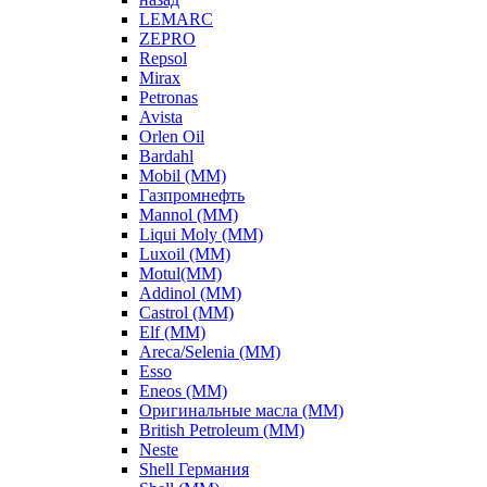
LEMARC
ZEPRO
Repsol
Mirax
Petronas
Avista
Orlen Oil
Bardahl
Mobil (ММ)
Газпромнефть
Mannol (ММ)
Liqui Moly (ММ)
Luxoil (ММ)
Motul(ММ)
Addinol (ММ)
Castrol (ММ)
Elf (ММ)
Areca/Selenia (ММ)
Esso
Eneos (ММ)
Оригинальные масла (ММ)
British Petroleum (ММ)
Neste
Shell Германия