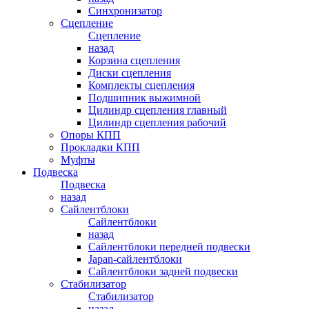
Синхронизатор
Сцепление
Сцепление
назад
Корзина сцепления
Диски сцепления
Комплекты сцепления
Подшипник выжимной
Цилиндр сцепления главный
Цилиндр сцепления рабочий
Опоры КПП
Прокладки КПП
Муфты
Подвеска
Подвеска
назад
Сайлентблоки
Сайлентблоки
назад
Сайлентблоки передней подвески
Japan-сайлентблоки
Сайлентблоки задней подвески
Стабилизатор
Стабилизатор
назад