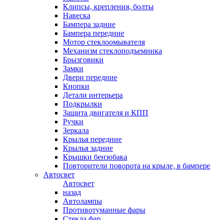
Клипсы, крепления, болты
Навеска
Бампера задние
Бампера передние
Мотор стеклоомывателя
Механизм стеклоподъемника
Брызговики
Замки
Двери передние
Кнопки
Детали интерьера
Подкрылки
Защита двигателя и КПП
Ручки
Зеркала
Крылья передние
Крылья задние
Крышки бензобака
Повторители поворота на крыле, в бампере
Автосвет
Автосвет
назад
Автолампы
Противотуманные фары
Стекла фар