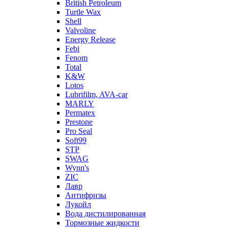
British Petroleum
Turtle Wax
Shell
Valvoline
Energy Release
Febi
Fenom
Total
K&W
Lotos
Lubrifilm, AVA-car
MARLY
Permatex
Prestone
Pro Seal
Soft99
STP
SWAG
Wynn's
ZIC
Лавр
Антифризы
Лукойл
Вода дистилированная
Тормозные жидкости