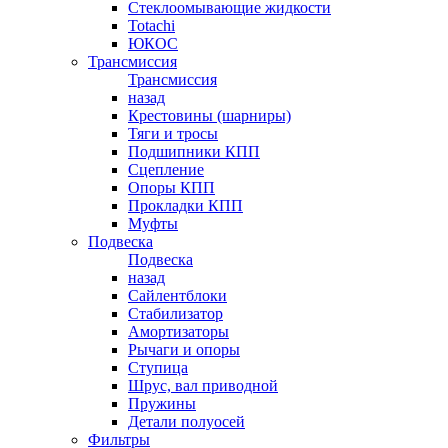
Стеклоомывающие жидкости
Totachi
ЮКОС
Трансмиссия
Трансмиссия
назад
Крестовины (шарниры)
Тяги и тросы
Подшипники КПП
Сцепление
Опоры КПП
Прокладки КПП
Муфты
Подвеска
Подвеска
назад
Сайлентблоки
Стабилизатор
Амортизаторы
Рычаги и опоры
Ступица
Шрус, вал приводной
Пружины
Детали полуосей
Фильтры