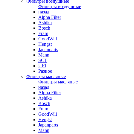
Фильтры воздушные
Фильтры воздушные
назад
Alpha Filter
Ashika
Bosch
Fram
GoodWill
Hengst
Japanparts
Mann
SCT
UFI
Разное
Фильтры масляные
Фильтры масляные
назад
Alpha Filter
Ashika
Bosch
Fram
GoodWill
Hengst
Japanparts
Mann