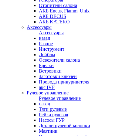
Отопители салона
АКБ Eneus, Fiamm, Unix
АКБ DECUS
АКБ KATEKO
Аксессуары
Аксессуары
назад
Разное
Инструмент
Лейблы
Освежители салона
Брелки
Ветровики
Заготовки ключей
Провода прикуривателя
акс IVF
Рулевое управление
Рулевое управление
назад
Тяги рулевые
Рейка рулевая
Насосы ГУР
Детали рулевой колонки
Маятник