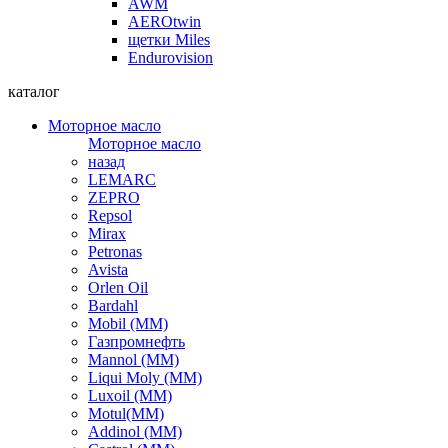
AWM
AEROtwin
щетки Miles
Endurovision
каталог
Моторное масло
Моторное масло
назад
LEMARC
ZEPRO
Repsol
Mirax
Petronas
Avista
Orlen Oil
Bardahl
Mobil (ММ)
Газпромнефть
Mannol (ММ)
Liqui Moly (ММ)
Luxoil (ММ)
Motul(ММ)
Addinol (ММ)