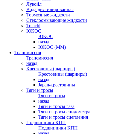
Лукойл
Вода дистилированная
Тормозные жидкости
Стеклоомывающие жидкости
Totachi
ЮКОС
ЮКОС
назад
ЮКОС (ММ)
Трансмиссия
Трансмиссия
назад
Крестовины (шарниры)
Крестовины (шарниры)
назад
Japan-крестовины
Тяги и тросы
Тяги и тросы
назад
Тяги и тросы газа
Тяги и тросы спидометра
Тяги и тросы сцепления
Подшипники КПП
Подшипники КПП
назад