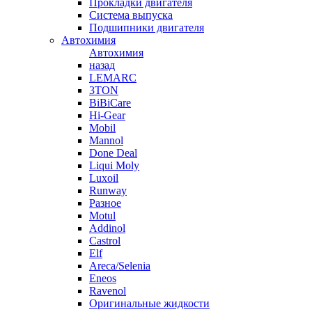
Прокладки двигателя
Система выпуска
Подшипники двигателя
Автохимия
Автохимия
назад
LEMARC
3TON
BiBiCare
Hi-Gear
Mobil
Mannol
Done Deal
Liqui Moly
Luxoil
Runway
Разное
Motul
Addinol
Castrol
Elf
Areca/Selenia
Eneos
Ravenol
Оригинальные жидкости