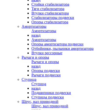
Стойки стабилизатора
Тяги стабилизатора
Втулки стабилизатора
Стабилизаторы подвески
Опоры стабилизатора
Амортизаторы
Амортизаторы
назад
Амортизаторы
Опоры амортизатора подвески
Отбойники, пыльники амортизатора
Втулки рессорные
Рычаги и опоры
Рычаги и опоры
назад
Опоры подвески
Рычаги подвески
Ступица
Ступица
назад
Подшипники подвески
Ступицы подвески
Шрус, вал приводной
Шрус, вал приводной