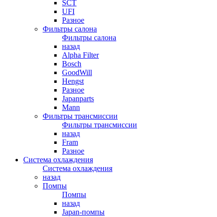
SCT
UFI
Разное
Фильтры салона
Фильтры салона
назад
Alpha Filter
Bosch
GoodWill
Hengst
Разное
Japanparts
Mann
Фильтры трансмиссии
Фильтры трансмиссии
назад
Fram
Разное
Система охлаждения
Система охлаждения
назад
Помпы
Помпы
назад
Japan-помпы