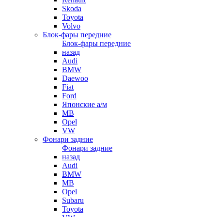
Skoda
Toyota
Volvo
Блок-фары передние
Блок-фары передние
назад
Audi
BMW
Daewoo
Fiat
Ford
Японские а/м
MB
Opel
VW
Фонари задние
Фонари задние
назад
Audi
BMW
MB
Opel
Subaru
Toyota