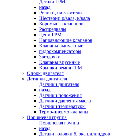
Детали ГРМ
назад
Ролики, натяжители
Шестерни р/вала, к/вала
Коромысла клапанов
Распредвалы
Цепи ГРМ
Направляющие клапанов
Клапаны выпускные
гидрокомпенсаторы
Звездочки
Клапаны впускные
Крышки ремня ГРМ
Опоры двигателя
Датчики двигателя
Датчики двигателя
назад
Датчики положения
Датчики давления масла
Датчики температуры
Термо-пневмо клапаны
Поршневая группа
Поршневая группа
назад
Детали головки блока цилиндров