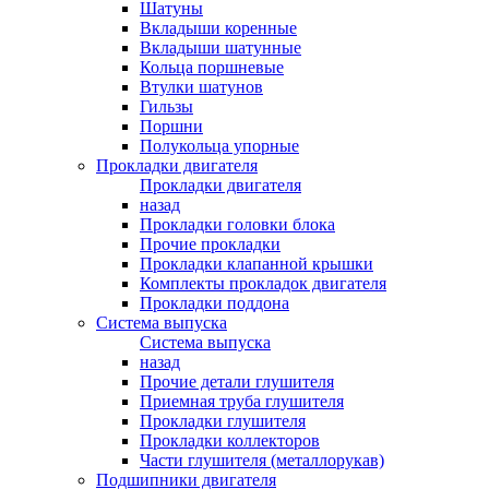
Шатуны
Вкладыши коренные
Вкладыши шатунные
Кольца поршневые
Втулки шатунов
Гильзы
Поршни
Полукольца упорные
Прокладки двигателя
Прокладки двигателя
назад
Прокладки головки блока
Прочие прокладки
Прокладки клапанной крышки
Комплекты прокладок двигателя
Прокладки поддона
Система выпуска
Система выпуска
назад
Прочие детали глушителя
Приемная труба глушителя
Прокладки глушителя
Прокладки коллекторов
Части глушителя (металлорукав)
Подшипники двигателя