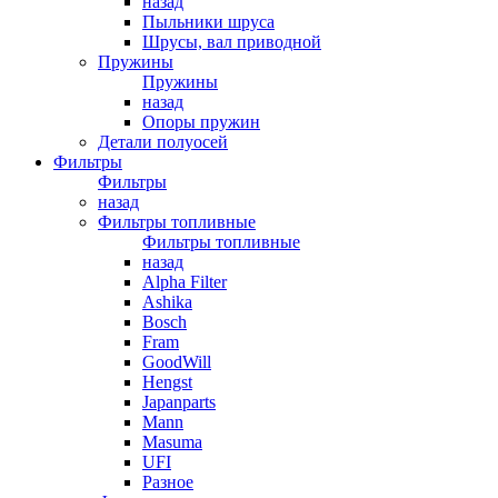
назад
Пыльники шруса
Шрусы, вал приводной
Пружины
Пружины
назад
Опоры пружин
Детали полуосей
Фильтры
Фильтры
назад
Фильтры топливные
Фильтры топливные
назад
Alpha Filter
Ashika
Bosch
Fram
GoodWill
Hengst
Japanparts
Mann
Masuma
UFI
Разное