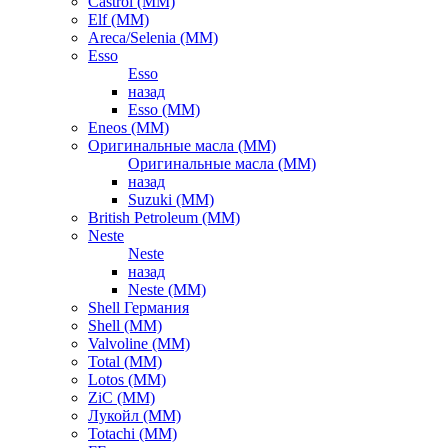
Castrol (ММ)
Elf (ММ)
Areca/Selenia (ММ)
Esso
Esso
назад
Esso (ММ)
Eneos (ММ)
Оригинальные масла (ММ)
Оригинальные масла (ММ)
назад
Suzuki (ММ)
British Petroleum (ММ)
Neste
Neste
назад
Neste (ММ)
Shell Германия
Shell (ММ)
Valvoline (ММ)
Total (ММ)
Lotos (ММ)
ZiC (ММ)
Лукойл (ММ)
Totachi (MM)