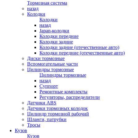
Тормозная система
назад
Колодки
Колодки
назад
Japan-колодки
Колодки передние
Колодки задние
Колодки задние (отечественные авто)
Колодки передние (отечественные авто)
Диски тормозные
Вспомогательные части
Цилиндры тормозные
Цилиндры тормозные
назад
Суппорт
Ремонтные комплекты
Регуляторы, распределители
Датчики ABS
Датчики тормозных колодок
Цилиндр тормозной рабочий
Шланги, патрубки
Тросы
Кузов
Кузов