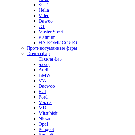
SCT
Hella
Valeo
Dawoo
GT
Master Sport
Platinum
НА КОМИССИЮ
Противотуманные фары
Стекла фар
Стекла фар
назад
Audi
BMW
VW
Daewoo
Fiat
Ford
Mazda
MB
Mitsubishi
Nissan
Opel
Peugeot
Renault