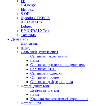
FF
G-Energy
Idemitsu
S-OIL
Лукойл GENESIS
AUTOBACS
Lubrex
HYUNDAI XTeer
Татнефть
Двигатель
Двигатель
назад
Сальники, уплотнения
Сальники, уплотнения
назад
Сальники , уплотнения двигателя
Сальники КПП
Сальники подвески
Сальники прочие
Сальники дифференциала
Детали двигателя
Детали двигателя
назад
Крышка маслозаливной горловины
Детали ГРМ