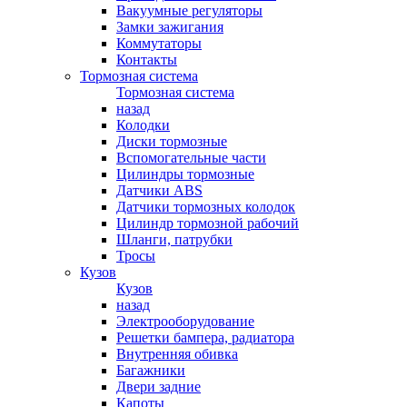
Вакуумные регуляторы
Замки зажигания
Коммутаторы
Контакты
Тормозная система
Тормозная система
назад
Колодки
Диски тормозные
Вспомогательные части
Цилиндры тормозные
Датчики ABS
Датчики тормозных колодок
Цилиндр тормозной рабочий
Шланги, патрубки
Тросы
Кузов
Кузов
назад
Электрооборудование
Решетки бампера, радиатора
Внутренняя обивка
Багажники
Двери задние
Капоты