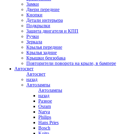
Замки
Двери передние
Кнопки
Детали интерьера
Подкрылки
Защита двигателя и КПП
Ручки
Зеркала
Крылья передние
Крылья задние
Крышки бензобака
Повторители поворота на крыле, в бампере
Автосвет
Автосвет
назад
Автолампы
Автолампы
назад
Разное
Osram
Narva
Philips
Hans Pries
Bosch
Koito