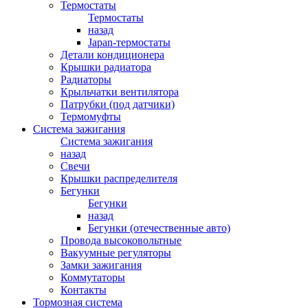
Термостаты
Термостаты
назад
Japan-термостаты
Детали кондиционера
Крышки радиатора
Радиаторы
Крыльчатки вентилятора
Патрубки (под датчики)
Термомуфты
Система зажигания
Система зажигания
назад
Свечи
Крышки распределителя
Бегунки
Бегунки
назад
Бегунки (отечественные авто)
Провода высоковольтные
Вакуумные регуляторы
Замки зажигания
Коммутаторы
Контакты
Тормозная система