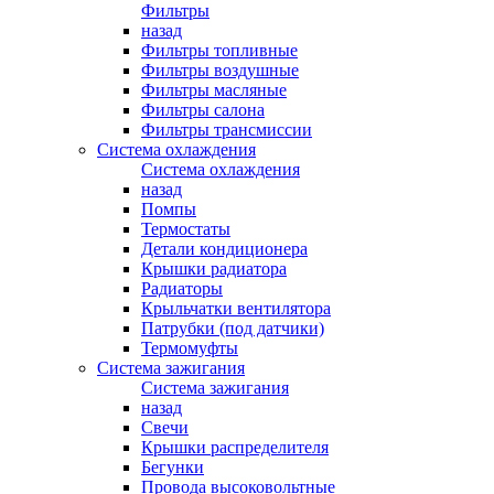
Фильтры
назад
Фильтры топливные
Фильтры воздушные
Фильтры масляные
Фильтры салона
Фильтры трансмиссии
Система охлаждения
Система охлаждения
назад
Помпы
Термостаты
Детали кондиционера
Крышки радиатора
Радиаторы
Крыльчатки вентилятора
Патрубки (под датчики)
Термомуфты
Система зажигания
Система зажигания
назад
Свечи
Крышки распределителя
Бегунки
Провода высоковольтные