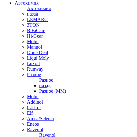
Автохимия
Автохимия
назад
LEMARC
3TON
BiBiCare
Hi-Gear
Mobil
Mannol
Done Deal
Liqui Moly
Luxoil
Runway
Разное
Разное
назад
Разное (ММ)
Motul
Addinol
Castrol
Elf
Areca/Selenia
Eneos
Ravenol
Ravenol