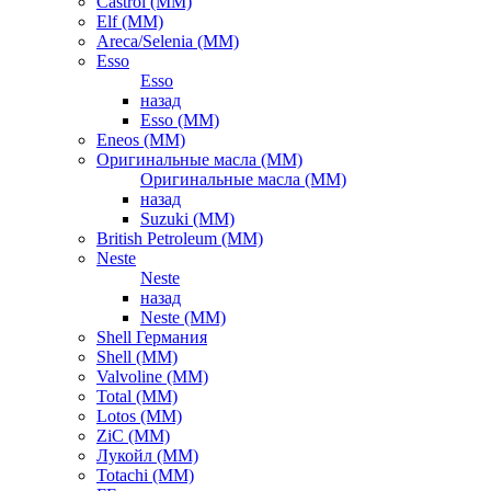
Castrol (ММ)
Elf (ММ)
Areca/Selenia (ММ)
Esso
Esso
назад
Esso (ММ)
Eneos (ММ)
Оригинальные масла (ММ)
Оригинальные масла (ММ)
назад
Suzuki (ММ)
British Petroleum (ММ)
Neste
Neste
назад
Neste (ММ)
Shell Германия
Shell (ММ)
Valvoline (ММ)
Total (ММ)
Lotos (ММ)
ZiC (ММ)
Лукойл (ММ)
Totachi (MM)