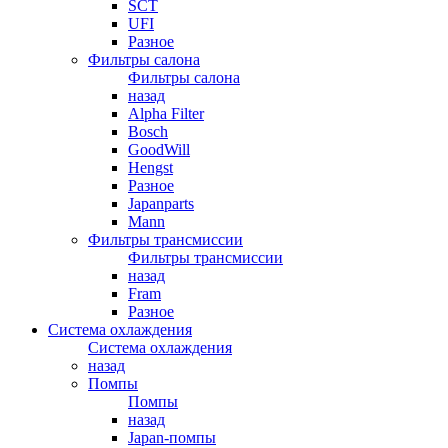
SCT
UFI
Разное
Фильтры салона
Фильтры салона
назад
Alpha Filter
Bosch
GoodWill
Hengst
Разное
Japanparts
Mann
Фильтры трансмиссии
Фильтры трансмиссии
назад
Fram
Разное
Система охлаждения
Система охлаждения
назад
Помпы
Помпы
назад
Japan-помпы