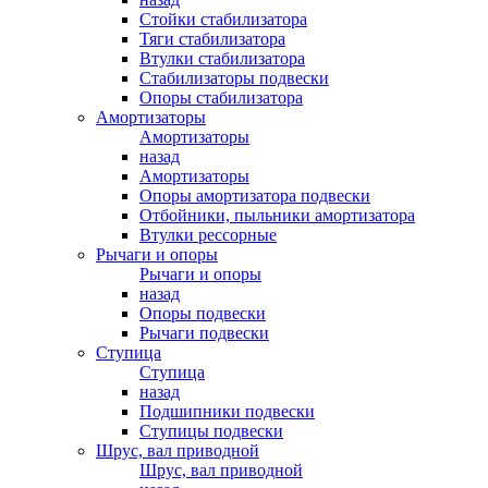
Стойки стабилизатора
Тяги стабилизатора
Втулки стабилизатора
Стабилизаторы подвески
Опоры стабилизатора
Амортизаторы
Амортизаторы
назад
Амортизаторы
Опоры амортизатора подвески
Отбойники, пыльники амортизатора
Втулки рессорные
Рычаги и опоры
Рычаги и опоры
назад
Опоры подвески
Рычаги подвески
Ступица
Ступица
назад
Подшипники подвески
Ступицы подвески
Шрус, вал приводной
Шрус, вал приводной