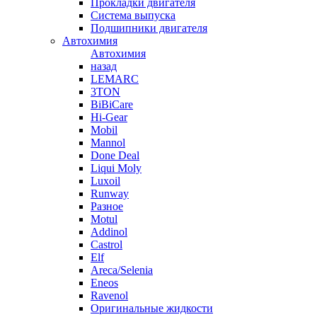
Прокладки двигателя
Система выпуска
Подшипники двигателя
Автохимия
Автохимия
назад
LEMARC
3TON
BiBiCare
Hi-Gear
Mobil
Mannol
Done Deal
Liqui Moly
Luxoil
Runway
Разное
Motul
Addinol
Castrol
Elf
Areca/Selenia
Eneos
Ravenol
Оригинальные жидкости