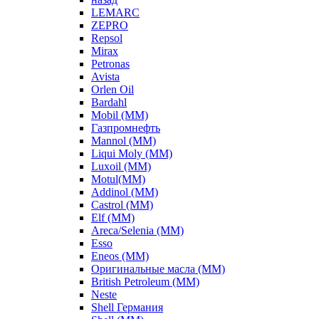
LEMARC
ZEPRO
Repsol
Mirax
Petronas
Avista
Orlen Oil
Bardahl
Mobil (ММ)
Газпромнефть
Mannol (ММ)
Liqui Moly (ММ)
Luxoil (ММ)
Motul(ММ)
Addinol (ММ)
Castrol (ММ)
Elf (ММ)
Areca/Selenia (ММ)
Esso
Eneos (ММ)
Оригинальные масла (ММ)
British Petroleum (ММ)
Neste
Shell Германия