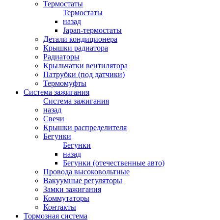
Термостаты
Термостаты
назад
Japan-термостаты
Детали кондиционера
Крышки радиатора
Радиаторы
Крыльчатки вентилятора
Патрубки (под датчики)
Термомуфты
Система зажигания
Система зажигания
назад
Свечи
Крышки распределителя
Бегунки
Бегунки
назад
Бегунки (отечественные авто)
Провода высоковольтные
Вакуумные регуляторы
Замки зажигания
Коммутаторы
Контакты
Тормозная система