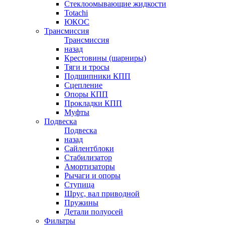
Стеклоомывающие жидкости
Totachi
ЮКОС
Трансмиссия
Трансмиссия
назад
Крестовины (шарниры)
Тяги и тросы
Подшипники КПП
Сцепление
Опоры КПП
Прокладки КПП
Муфты
Подвеска
Подвеска
назад
Сайлентблоки
Стабилизатор
Амортизаторы
Рычаги и опоры
Ступица
Шрус, вал приводной
Пружины
Детали полуосей
Фильтры