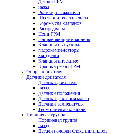
Детали ГРМ
назад
Ролики, натяжители
Шестерни р/вала, к/вала
Коромысла клапанов
Распредвалы
Цепи ГРМ
Направляющие клапанов
Клапаны выпускные
гидрокомпенсаторы
Звездочки
Клапаны впускные
Крышки ремня ГРМ
Опоры двигателя
Датчики двигателя
Датчики двигателя
назад
Датчики положения
Датчики давления масла
Датчики температуры
Термо-пневмо клапаны
Поршневая группа
Поршневая группа
назад
Детали головки блока цилиндров