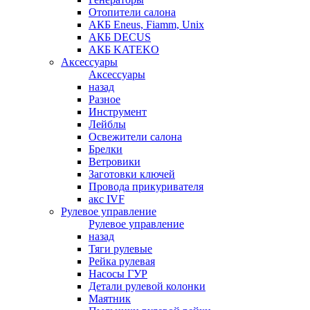
Отопители салона
АКБ Eneus, Fiamm, Unix
АКБ DECUS
АКБ KATEKO
Аксессуары
Аксессуары
назад
Разное
Инструмент
Лейблы
Освежители салона
Брелки
Ветровики
Заготовки ключей
Провода прикуривателя
акс IVF
Рулевое управление
Рулевое управление
назад
Тяги рулевые
Рейка рулевая
Насосы ГУР
Детали рулевой колонки
Маятник