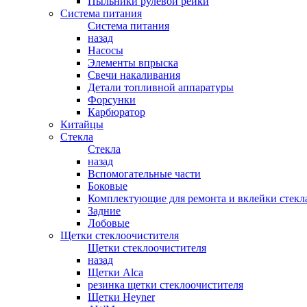
Пыльники рулевой рейки
Система питания
Система питания
назад
Насосы
Элементы впрыска
Свечи накаливания
Детали топливной аппаратуры
Форсунки
Карбюратор
Китайцы
Стекла
Стекла
назад
Вспомогательные части
Боковые
Комплектующие для ремонта и вклейки стекл
Задние
Лобовые
Щетки стеклоочистителя
Щетки стеклоочистителя
назад
Щетки Alca
резинка щетки стеклоочистителя
Щетки Heyner