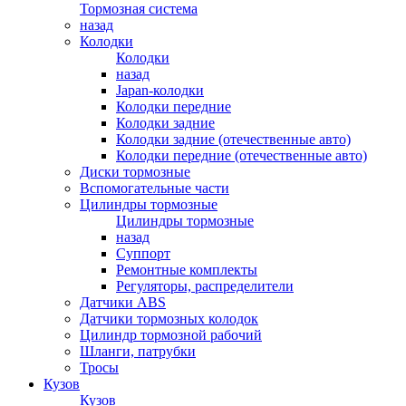
Тормозная система
назад
Колодки
Колодки
назад
Japan-колодки
Колодки передние
Колодки задние
Колодки задние (отечественные авто)
Колодки передние (отечественные авто)
Диски тормозные
Вспомогательные части
Цилиндры тормозные
Цилиндры тормозные
назад
Суппорт
Ремонтные комплекты
Регуляторы, распределители
Датчики ABS
Датчики тормозных колодок
Цилиндр тормозной рабочий
Шланги, патрубки
Тросы
Кузов
Кузов