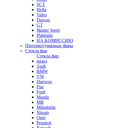
SCT
Hella
Valeo
Dawoo
GT
Master Sport
Platinum
НА КОМИССИЮ
Противотуманные фары
Стекла фар
Стекла фар
назад
Audi
BMW
VW
Daewoo
Fiat
Ford
Mazda
MB
Mitsubishi
Nissan
Opel
Peugeot
Renault