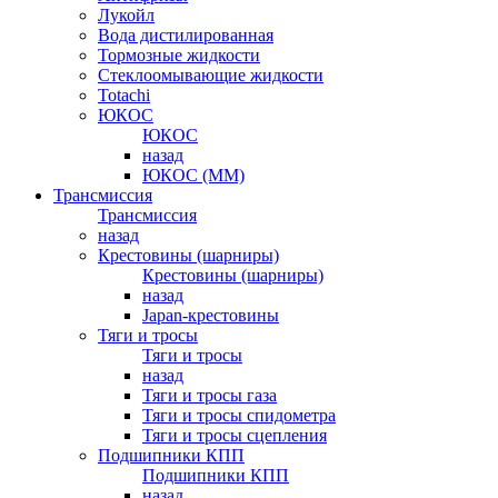
Лукойл
Вода дистилированная
Тормозные жидкости
Стеклоомывающие жидкости
Totachi
ЮКОС
ЮКОС
назад
ЮКОС (ММ)
Трансмиссия
Трансмиссия
назад
Крестовины (шарниры)
Крестовины (шарниры)
назад
Japan-крестовины
Тяги и тросы
Тяги и тросы
назад
Тяги и тросы газа
Тяги и тросы спидометра
Тяги и тросы сцепления
Подшипники КПП
Подшипники КПП
назад