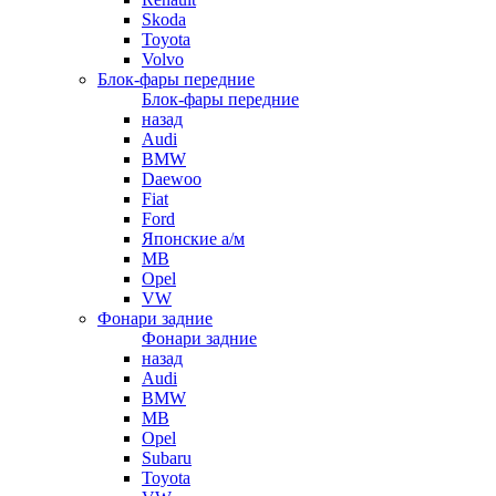
Skoda
Toyota
Volvo
Блок-фары передние
Блок-фары передние
назад
Audi
BMW
Daewoo
Fiat
Ford
Японские а/м
MB
Opel
VW
Фонари задние
Фонари задние
назад
Audi
BMW
MB
Opel
Subaru
Toyota