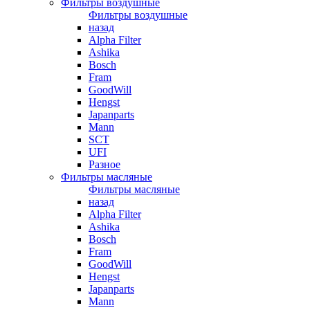
Фильтры воздушные
Фильтры воздушные
назад
Alpha Filter
Ashika
Bosch
Fram
GoodWill
Hengst
Japanparts
Mann
SCT
UFI
Разное
Фильтры масляные
Фильтры масляные
назад
Alpha Filter
Ashika
Bosch
Fram
GoodWill
Hengst
Japanparts
Mann