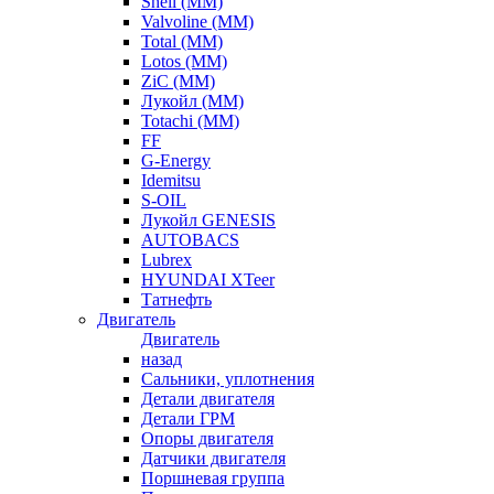
Shell (ММ)
Valvoline (ММ)
Total (ММ)
Lotos (ММ)
ZiC (ММ)
Лукойл (ММ)
Totachi (MM)
FF
G-Energy
Idemitsu
S-OIL
Лукойл GENESIS
AUTOBACS
Lubrex
HYUNDAI XTeer
Татнефть
Двигатель
Двигатель
назад
Сальники, уплотнения
Детали двигателя
Детали ГРМ
Опоры двигателя
Датчики двигателя
Поршневая группа