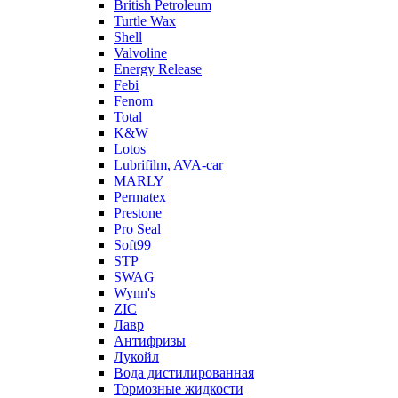
British Petroleum
Turtle Wax
Shell
Valvoline
Energy Release
Febi
Fenom
Total
K&W
Lotos
Lubrifilm, AVA-car
MARLY
Permatex
Prestone
Pro Seal
Soft99
STP
SWAG
Wynn's
ZIC
Лавр
Антифризы
Лукойл
Вода дистилированная
Тормозные жидкости