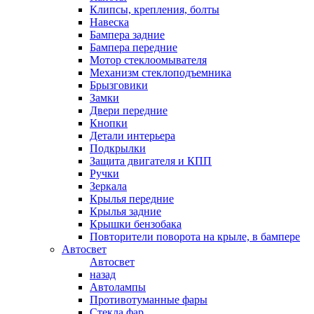
Клипсы, крепления, болты
Навеска
Бампера задние
Бампера передние
Мотор стеклоомывателя
Механизм стеклоподъемника
Брызговики
Замки
Двери передние
Кнопки
Детали интерьера
Подкрылки
Защита двигателя и КПП
Ручки
Зеркала
Крылья передние
Крылья задние
Крышки бензобака
Повторители поворота на крыле, в бампере
Автосвет
Автосвет
назад
Автолампы
Противотуманные фары
Стекла фар