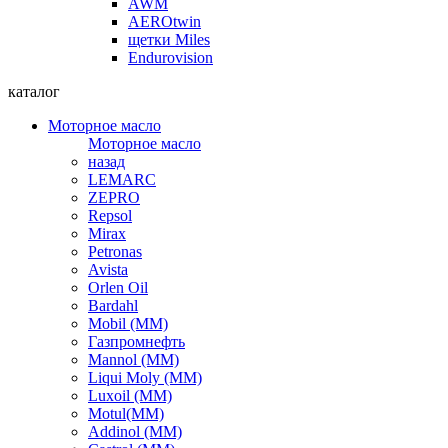
AWM
AEROtwin
щетки Miles
Endurovision
каталог
Моторное масло
Моторное масло
назад
LEMARC
ZEPRO
Repsol
Mirax
Petronas
Avista
Orlen Oil
Bardahl
Mobil (ММ)
Газпромнефть
Mannol (ММ)
Liqui Moly (ММ)
Luxoil (ММ)
Motul(ММ)
Addinol (ММ)