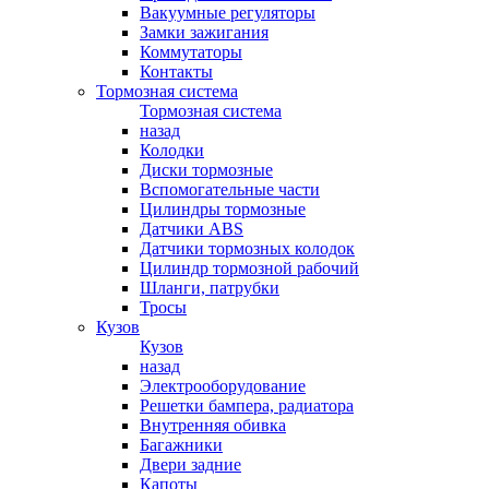
Вакуумные регуляторы
Замки зажигания
Коммутаторы
Контакты
Тормозная система
Тормозная система
назад
Колодки
Диски тормозные
Вспомогательные части
Цилиндры тормозные
Датчики ABS
Датчики тормозных колодок
Цилиндр тормозной рабочий
Шланги, патрубки
Тросы
Кузов
Кузов
назад
Электрооборудование
Решетки бампера, радиатора
Внутренняя обивка
Багажники
Двери задние
Капоты