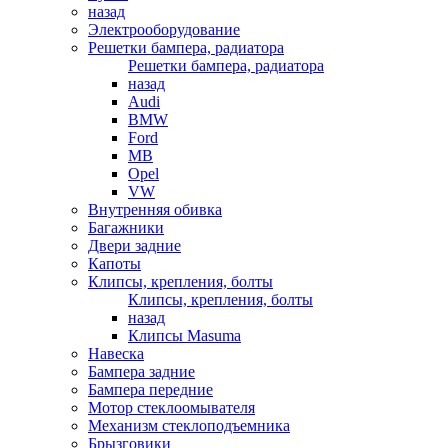
назад
Электрооборудование
Решетки бампера, радиатора
Решетки бампера, радиатора
назад
Audi
BMW
Ford
MB
Opel
VW
Внутренняя обивка
Багажники
Двери задние
Капоты
Клипсы, крепления, болты
Клипсы, крепления, болты
назад
Клипсы Masuma
Навеска
Бампера задние
Бампера передние
Мотор стеклоомывателя
Механизм стеклоподъемника
Брызговики