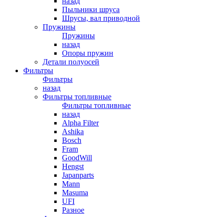
назад
Пыльники шруса
Шрусы, вал приводной
Пружины
Пружины
назад
Опоры пружин
Детали полуосей
Фильтры
Фильтры
назад
Фильтры топливные
Фильтры топливные
назад
Alpha Filter
Ashika
Bosch
Fram
GoodWill
Hengst
Japanparts
Mann
Masuma
UFI
Разное