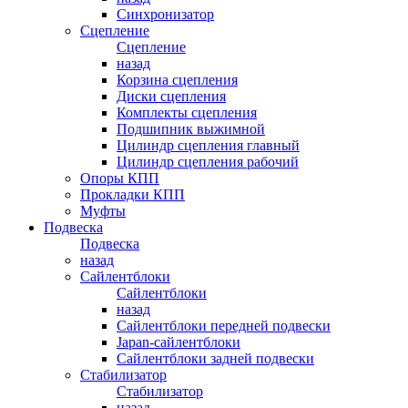
Синхронизатор
Сцепление
Сцепление
назад
Корзина сцепления
Диски сцепления
Комплекты сцепления
Подшипник выжимной
Цилиндр сцепления главный
Цилиндр сцепления рабочий
Опоры КПП
Прокладки КПП
Муфты
Подвеска
Подвеска
назад
Сайлентблоки
Сайлентблоки
назад
Сайлентблоки передней подвески
Japan-сайлентблоки
Сайлентблоки задней подвески
Стабилизатор
Стабилизатор
назад