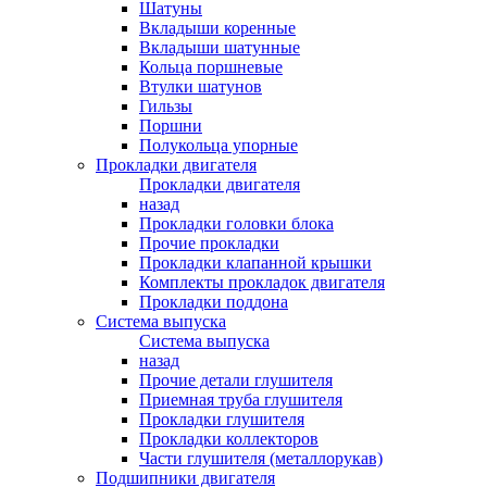
Шатуны
Вкладыши коренные
Вкладыши шатунные
Кольца поршневые
Втулки шатунов
Гильзы
Поршни
Полукольца упорные
Прокладки двигателя
Прокладки двигателя
назад
Прокладки головки блока
Прочие прокладки
Прокладки клапанной крышки
Комплекты прокладок двигателя
Прокладки поддона
Система выпуска
Система выпуска
назад
Прочие детали глушителя
Приемная труба глушителя
Прокладки глушителя
Прокладки коллекторов
Части глушителя (металлорукав)
Подшипники двигателя