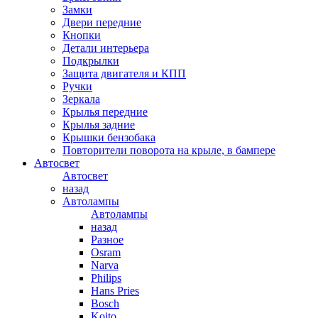
Замки
Двери передние
Кнопки
Детали интерьера
Подкрылки
Защита двигателя и КПП
Ручки
Зеркала
Крылья передние
Крылья задние
Крышки бензобака
Повторители поворота на крыле, в бампере
Автосвет
Автосвет
назад
Автолампы
Автолампы
назад
Разное
Osram
Narva
Philips
Hans Pries
Bosch
Koito