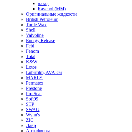
назад
Ravenol (ММ)
Оригинальные жидкости
British Petroleum
Turtle Wax
Shell
Valvoline
Energy Release
Febi
Fenom
Total
K&W
Lotos
Lubrifilm, AVA-car
MARLY
Permatex
Prestone
Pro Seal
Soft99
STP
SWAG
Wynn's
ZIC
Лавр
Антифризы