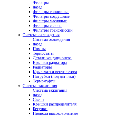
Фильтры
назад
Фильтры топливные
Фильтры воздушные
Фильтры масляные
Фильтры салона
Фильтры трансмиссии
Система охлаждения
Система охлаждения
назад
Помпы
Термостаты
Детали кондиционера
Крышки радиатора
Радиаторы
Крыльчатки вентилятора
Патрубки (под датчики)
Термомуфты
Система зажигания
Система зажигания
назад
Свечи
Крышки распределителя
Бегунки
Провода высоковольтные