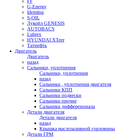
FF
G-Energy
Idemitsu
S-OIL
Лукойл GENESIS
AUTOBACS
Lubrex
HYUNDAI XTeer
Татнефть
Двигатель
Двигатель
назад
Сальники, уплотнения
Сальники, уплотнения
назад
Сальники , уплотнения двигателя
Сальники КПП
Сальники подвески
Сальники прочие
Сальники дифференциала
Детали двигателя
Детали двигателя
назад
Крышка маслозаливной горловины
Детали ГРМ