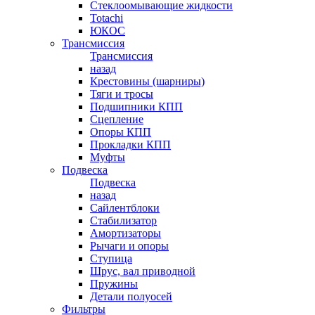
Стеклоомывающие жидкости
Totachi
ЮКОС
Трансмиссия
Трансмиссия
назад
Крестовины (шарниры)
Тяги и тросы
Подшипники КПП
Сцепление
Опоры КПП
Прокладки КПП
Муфты
Подвеска
Подвеска
назад
Сайлентблоки
Стабилизатор
Амортизаторы
Рычаги и опоры
Ступица
Шрус, вал приводной
Пружины
Детали полуосей
Фильтры