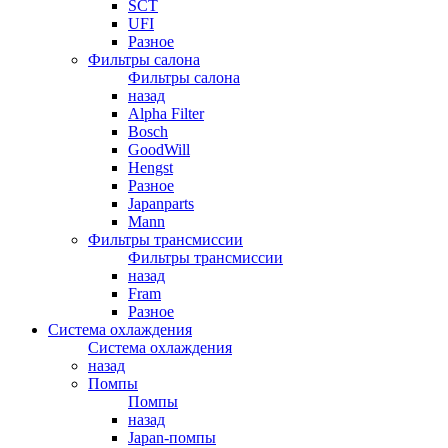
SCT
UFI
Разное
Фильтры салона
Фильтры салона
назад
Alpha Filter
Bosch
GoodWill
Hengst
Разное
Japanparts
Mann
Фильтры трансмиссии
Фильтры трансмиссии
назад
Fram
Разное
Система охлаждения
Система охлаждения
назад
Помпы
Помпы
назад
Japan-помпы