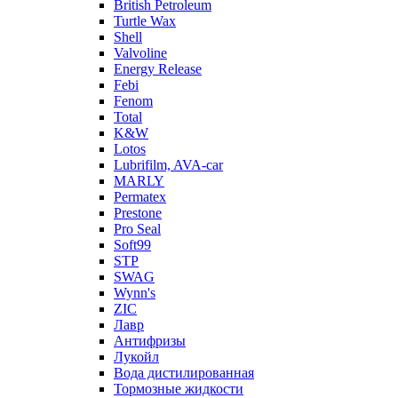
British Petroleum
Turtle Wax
Shell
Valvoline
Energy Release
Febi
Fenom
Total
K&W
Lotos
Lubrifilm, AVA-car
MARLY
Permatex
Prestone
Pro Seal
Soft99
STP
SWAG
Wynn's
ZIC
Лавр
Антифризы
Лукойл
Вода дистилированная
Тормозные жидкости