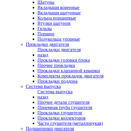
Шатуны
Вкладыши коренные
Вкладыши шатунные
Кольца поршневые
Втулки шатунов
Гильзы
Поршни
Полукольца упорные
Прокладки двигателя
Прокладки двигателя
назад
Прокладки головки блока
Прочие прокладки
Прокладки клапанной крышки
Комплекты прокладок двигателя
Прокладки поддона
Система выпуска
Система выпуска
назад
Прочие детали глушителя
Приемная труба глушителя
Прокладки глушителя
Прокладки коллекторов
Части глушителя (металлорукав)
Подшипники двигателя