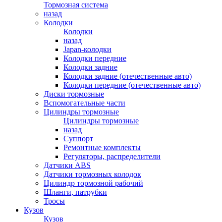
Тормозная система
назад
Колодки
Колодки
назад
Japan-колодки
Колодки передние
Колодки задние
Колодки задние (отечественные авто)
Колодки передние (отечественные авто)
Диски тормозные
Вспомогательные части
Цилиндры тормозные
Цилиндры тормозные
назад
Суппорт
Ремонтные комплекты
Регуляторы, распределители
Датчики ABS
Датчики тормозных колодок
Цилиндр тормозной рабочий
Шланги, патрубки
Тросы
Кузов
Кузов