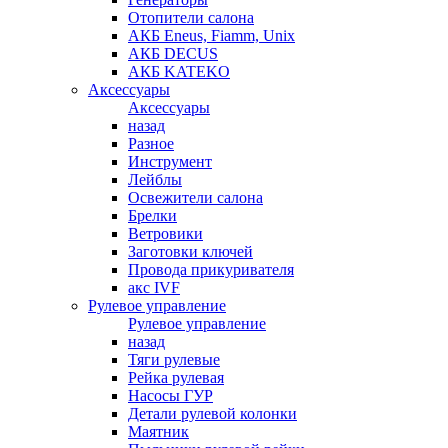
Отопители салона
АКБ Eneus, Fiamm, Unix
АКБ DECUS
АКБ KATEKO
Аксессуары
Аксессуары
назад
Разное
Инструмент
Лейблы
Освежители салона
Брелки
Ветровики
Заготовки ключей
Провода прикуривателя
акс IVF
Рулевое управление
Рулевое управление
назад
Тяги рулевые
Рейка рулевая
Насосы ГУР
Детали рулевой колонки
Маятник