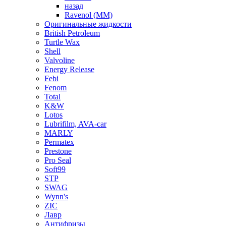
назад
Ravenol (ММ)
Оригинальные жидкости
British Petroleum
Turtle Wax
Shell
Valvoline
Energy Release
Febi
Fenom
Total
K&W
Lotos
Lubrifilm, AVA-car
MARLY
Permatex
Prestone
Pro Seal
Soft99
STP
SWAG
Wynn's
ZIC
Лавр
Антифризы