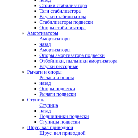
Стойки стабилизатора
Тяги стабилизатора
Втулки стабилизатора
Стабилизаторы подвески
Опоры стабилизатора
Амортизаторы
Амортизаторы
назад
Амортизаторы
Опоры амортизатора подвески
Отбойники, пыльники амортизатора
Втулки рессорные
Рычаги и опоры
Рычаги и опоры
назад
Опоры подвески
Рычаги подвески
Ступица
Ступица
назад
Подшипники подвески
Ступицы подвески
Шрус, вал приводной
Шрус, вал приводной