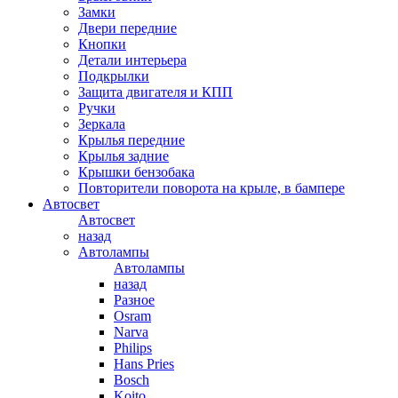
Замки
Двери передние
Кнопки
Детали интерьера
Подкрылки
Защита двигателя и КПП
Ручки
Зеркала
Крылья передние
Крылья задние
Крышки бензобака
Повторители поворота на крыле, в бампере
Автосвет
Автосвет
назад
Автолампы
Автолампы
назад
Разное
Osram
Narva
Philips
Hans Pries
Bosch
Koito