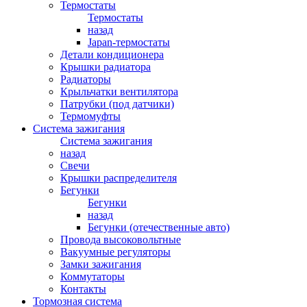
Термостаты
Термостаты
назад
Japan-термостаты
Детали кондиционера
Крышки радиатора
Радиаторы
Крыльчатки вентилятора
Патрубки (под датчики)
Термомуфты
Система зажигания
Система зажигания
назад
Свечи
Крышки распределителя
Бегунки
Бегунки
назад
Бегунки (отечественные авто)
Провода высоковольтные
Вакуумные регуляторы
Замки зажигания
Коммутаторы
Контакты
Тормозная система