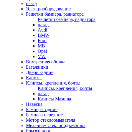
назад
Электрооборудование
Решетки бампера, радиатора
Решетки бампера, радиатора
назад
Audi
BMW
Ford
MB
Opel
VW
Внутренняя обивка
Багажники
Двери задние
Капоты
Клипсы, крепления, болты
Клипсы, крепления, болты
назад
Клипсы Masuma
Навеска
Бампера задние
Бампера передние
Мотор стеклоомывателя
Механизм стеклоподъемника
Брызговики