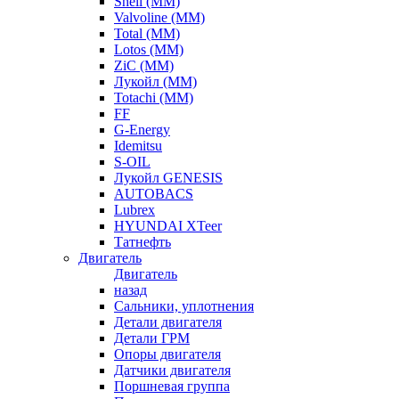
Shell (ММ)
Valvoline (ММ)
Total (ММ)
Lotos (ММ)
ZiC (ММ)
Лукойл (ММ)
Totachi (MM)
FF
G-Energy
Idemitsu
S-OIL
Лукойл GENESIS
AUTOBACS
Lubrex
HYUNDAI XTeer
Татнефть
Двигатель
Двигатель
назад
Сальники, уплотнения
Детали двигателя
Детали ГРМ
Опоры двигателя
Датчики двигателя
Поршневая группа