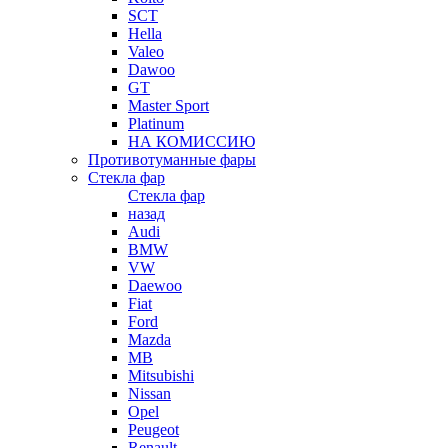
SCT
Hella
Valeo
Dawoo
GT
Master Sport
Platinum
НА КОМИССИЮ
Противотуманные фары
Стекла фар
Стекла фар
назад
Audi
BMW
VW
Daewoo
Fiat
Ford
Mazda
MB
Mitsubishi
Nissan
Opel
Peugeot
Renault