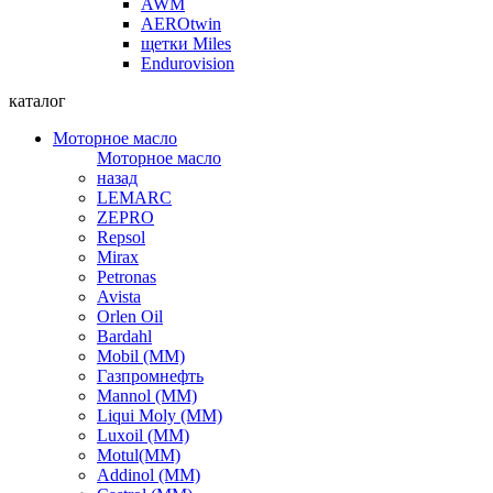
AWM
AEROtwin
щетки Miles
Endurovision
каталог
Моторное масло
Моторное масло
назад
LEMARC
ZEPRO
Repsol
Mirax
Petronas
Avista
Orlen Oil
Bardahl
Mobil (ММ)
Газпромнефть
Mannol (ММ)
Liqui Moly (ММ)
Luxoil (ММ)
Motul(ММ)
Addinol (ММ)