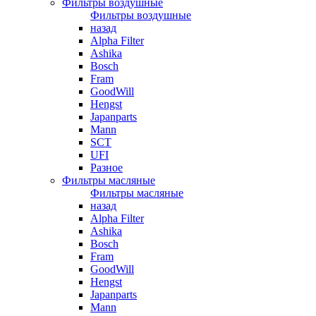
Фильтры воздушные
Фильтры воздушные
назад
Alpha Filter
Ashika
Bosch
Fram
GoodWill
Hengst
Japanparts
Mann
SCT
UFI
Разное
Фильтры масляные
Фильтры масляные
назад
Alpha Filter
Ashika
Bosch
Fram
GoodWill
Hengst
Japanparts
Mann