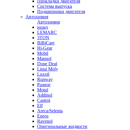
Прокладки двигателя
Система выпуска
Подшипники двигателя
Автохимия
Автохимия
назад
LEMARC
3TON
BiBiCare
Hi-Gear
Mobil
Mannol
Done Deal
Liqui Moly
Luxoil
Runway
Разное
Motul
Addinol
Castrol
Elf
Areca/Selenia
Eneos
Ravenol
Оригинальные жидкости