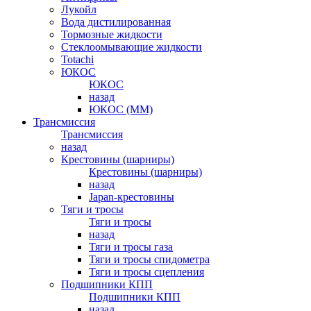
Лукойл
Вода дистилированная
Тормозные жидкости
Стеклоомывающие жидкости
Totachi
ЮКОС
ЮКОС
назад
ЮКОС (ММ)
Трансмиссия
Трансмиссия
назад
Крестовины (шарниры)
Крестовины (шарниры)
назад
Japan-крестовины
Тяги и тросы
Тяги и тросы
назад
Тяги и тросы газа
Тяги и тросы спидометра
Тяги и тросы сцепления
Подшипники КПП
Подшипники КПП
назад