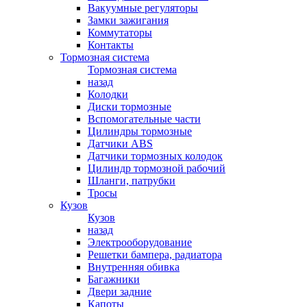
Вакуумные регуляторы
Замки зажигания
Коммутаторы
Контакты
Тормозная система
Тормозная система
назад
Колодки
Диски тормозные
Вспомогательные части
Цилиндры тормозные
Датчики ABS
Датчики тормозных колодок
Цилиндр тормозной рабочий
Шланги, патрубки
Тросы
Кузов
Кузов
назад
Электрооборудование
Решетки бампера, радиатора
Внутренняя обивка
Багажники
Двери задние
Капоты