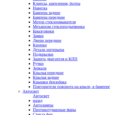
Клипсы, крепления, болты
Навеска
Бампера задние
Бампера передние
Мотор стеклоомывателя
Механизм стеклоподъемника
Брызговики
Замки
Двери передние
Кнопки
Детали интерьера
Подкрылки
Защита двигателя и КПП
Ручки
Зеркала
Крылья передние
Крылья задние
Крышки бензобака
Повторители поворота на крыле, в бампере
Автосвет
Автосвет
назад
Автолампы
Противотуманные фары
Стекла фар