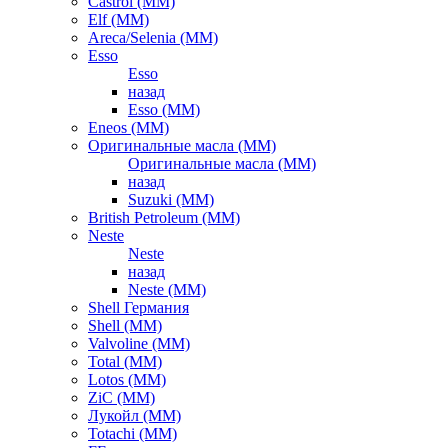
Castrol (ММ)
Elf (ММ)
Areca/Selenia (ММ)
Esso
Esso
назад
Esso (ММ)
Eneos (ММ)
Оригинальные масла (ММ)
Оригинальные масла (ММ)
назад
Suzuki (ММ)
British Petroleum (ММ)
Neste
Neste
назад
Neste (ММ)
Shell Германия
Shell (ММ)
Valvoline (ММ)
Total (ММ)
Lotos (ММ)
ZiC (ММ)
Лукойл (ММ)
Totachi (MM)