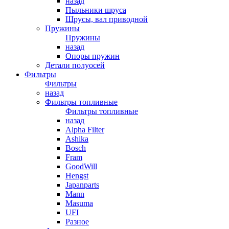
назад
Пыльники шруса
Шрусы, вал приводной
Пружины
Пружины
назад
Опоры пружин
Детали полуосей
Фильтры
Фильтры
назад
Фильтры топливные
Фильтры топливные
назад
Alpha Filter
Ashika
Bosch
Fram
GoodWill
Hengst
Japanparts
Mann
Masuma
UFI
Разное