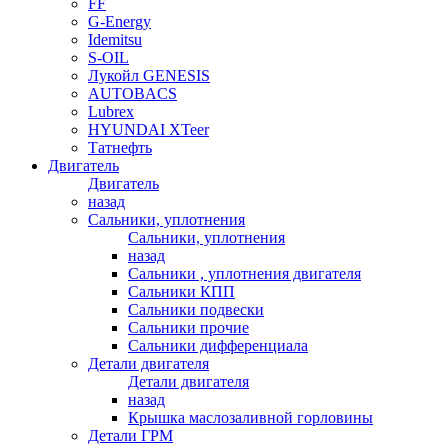
FF
G-Energy
Idemitsu
S-OIL
Лукойл GENESIS
AUTOBACS
Lubrex
HYUNDAI XTeer
Татнефть
Двигатель
Двигатель
назад
Сальники, уплотнения
Сальники, уплотнения
назад
Сальники , уплотнения двигателя
Сальники КПП
Сальники подвески
Сальники прочие
Сальники дифференциала
Детали двигателя
Детали двигателя
назад
Крышка маслозаливной горловины
Детали ГРМ