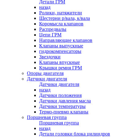
Детали ГРМ
назад
Ролики, натяжители
Шестерни р/вала, к/вала
Коромысла клапанов
Распредвалы
Цепи ГРМ
Направляющие клапанов
Клапаны выпускные
гидрокомпенсаторы
Звездочки
Клапаны впускные
Крышки ремня ГРМ
Опоры двигателя
Датчики двигателя
Датчики двигателя
назад
Датчики положения
Датчики давления масла
Датчики температуры
Термо-пневмо клапаны
Поршневая группа
Поршневая группа
назад
Детали головки блока цилиндров