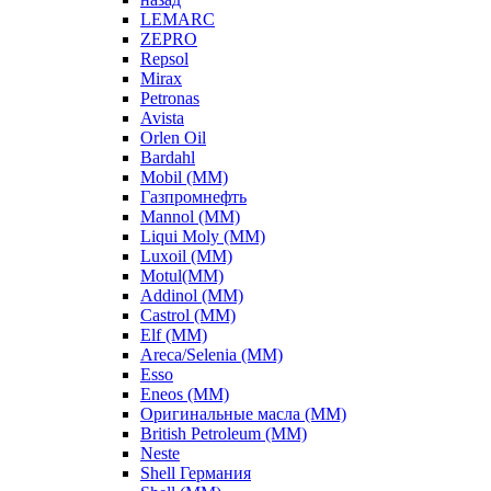
LEMARC
ZEPRO
Repsol
Mirax
Petronas
Avista
Orlen Oil
Bardahl
Mobil (ММ)
Газпромнефть
Mannol (ММ)
Liqui Moly (ММ)
Luxoil (ММ)
Motul(ММ)
Addinol (ММ)
Castrol (ММ)
Elf (ММ)
Areca/Selenia (ММ)
Esso
Eneos (ММ)
Оригинальные масла (ММ)
British Petroleum (ММ)
Neste
Shell Германия