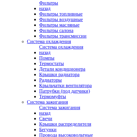
Фильтры
назад
Фильтры топливные
Фильтры воздушные
Фильтры масляные
Фильтры салона
Фильтры трансмиссии
Система охлаждения
Система охлаждения
назад
Помпы
Термостаты
Детали кондиционера
Крышки радиатора
Радиаторы
Крыльчатки вентилятора
Патрубки (под датчики)
Термомуфты
Система зажигания
Система зажигания
назад
Свечи
Крышки распределителя
Бегунки
Провода высоковольтные