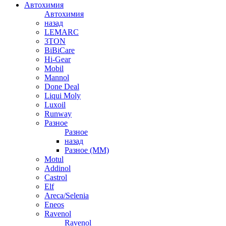
Автохимия
Автохимия
назад
LEMARC
3TON
BiBiCare
Hi-Gear
Mobil
Mannol
Done Deal
Liqui Moly
Luxoil
Runway
Разное
Разное
назад
Разное (ММ)
Motul
Addinol
Castrol
Elf
Areca/Selenia
Eneos
Ravenol
Ravenol