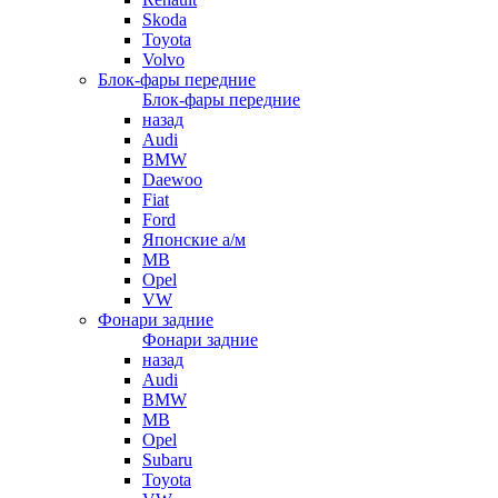
Skoda
Toyota
Volvo
Блок-фары передние
Блок-фары передние
назад
Audi
BMW
Daewoo
Fiat
Ford
Японские а/м
MB
Opel
VW
Фонари задние
Фонари задние
назад
Audi
BMW
MB
Opel
Subaru
Toyota