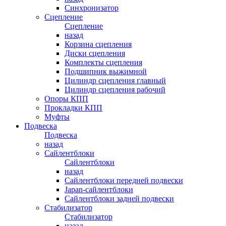
Синхронизатор
Сцепление
Сцепление
назад
Корзина сцепления
Диски сцепления
Комплекты сцепления
Подшипник выжимной
Цилиндр сцепления главный
Цилиндр сцепления рабочий
Опоры КПП
Прокладки КПП
Муфты
Подвеска
Подвеска
назад
Сайлентблоки
Сайлентблоки
назад
Сайлентблоки передней подвески
Japan-сайлентблоки
Сайлентблоки задней подвески
Стабилизатор
Стабилизатор
назад