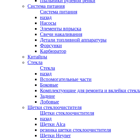
Пыльники рулевой рейки
Система питания
Система питания
назад
Насосы
Элементы впрыска
Свечи накаливания
Детали топливной аппаратуры
Форсунки
Карбюратор
Китайцы
Стекла
Стекла
назад
Вспомогательные части
Боковые
Комплектующие для ремонта и вклейки стекл
Задние
Лобовые
Щетки стеклоочистителя
Щетки стеклоочистителя
назад
Щетки Alca
резинка щетки стеклоочистителя
Щетки Heyner