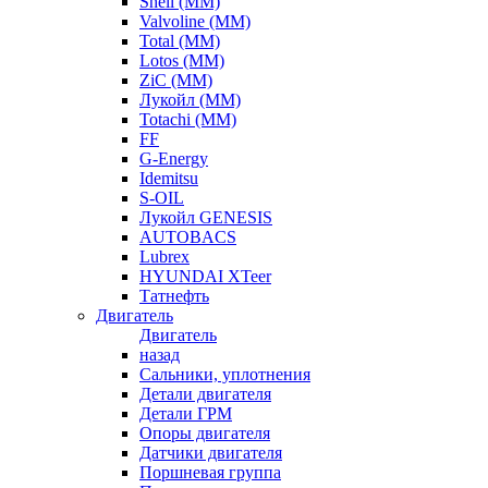
Shell (ММ)
Valvoline (ММ)
Total (ММ)
Lotos (ММ)
ZiC (ММ)
Лукойл (ММ)
Totachi (MM)
FF
G-Energy
Idemitsu
S-OIL
Лукойл GENESIS
AUTOBACS
Lubrex
HYUNDAI XTeer
Татнефть
Двигатель
Двигатель
назад
Сальники, уплотнения
Детали двигателя
Детали ГРМ
Опоры двигателя
Датчики двигателя
Поршневая группа