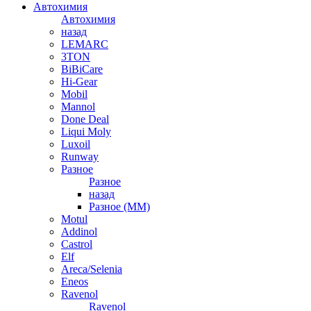
Автохимия
Автохимия
назад
LEMARC
3TON
BiBiCare
Hi-Gear
Mobil
Mannol
Done Deal
Liqui Moly
Luxoil
Runway
Разное
Разное
назад
Разное (ММ)
Motul
Addinol
Castrol
Elf
Areca/Selenia
Eneos
Ravenol
Ravenol