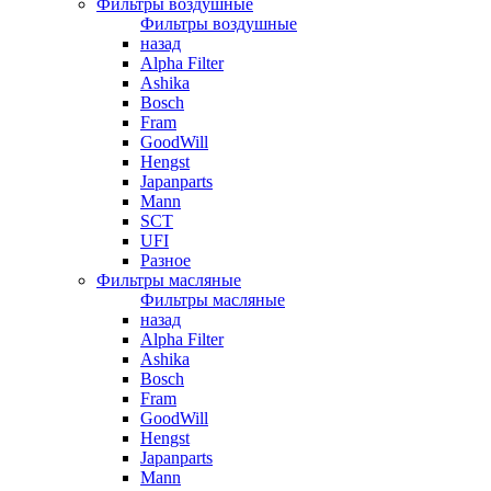
Фильтры воздушные
Фильтры воздушные
назад
Alpha Filter
Ashika
Bosch
Fram
GoodWill
Hengst
Japanparts
Mann
SCT
UFI
Разное
Фильтры масляные
Фильтры масляные
назад
Alpha Filter
Ashika
Bosch
Fram
GoodWill
Hengst
Japanparts
Mann