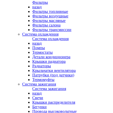
Фильтры
назад
Фильтры топливные
Фильтры воздушные
Фильтры масляные
Фильтры салона
Фильтры трансмиссии
Система охлаждения
Система охлаждения
назад
Помпы
Термостаты
Детали кондиционера
Крышки радиатора
Радиаторы
Крыльчатки вентилятора
Патрубки (под датчики)
Термомуфты
Система зажигания
Система зажигания
назад
Свечи
Крышки распределителя
Бегунки
Провода высоковольтные