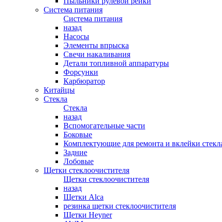
Пыльники рулевой рейки
Система питания
Система питания
назад
Насосы
Элементы впрыска
Свечи накаливания
Детали топливной аппаратуры
Форсунки
Карбюратор
Китайцы
Стекла
Стекла
назад
Вспомогательные части
Боковые
Комплектующие для ремонта и вклейки стекл
Задние
Лобовые
Щетки стеклоочистителя
Щетки стеклоочистителя
назад
Щетки Alca
резинка щетки стеклоочистителя
Щетки Heyner