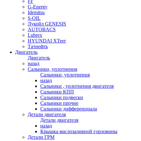
FF
G-Energy
Idemitsu
S-OIL
Лукойл GENESIS
AUTOBACS
Lubrex
HYUNDAI XTeer
Татнефть
Двигатель
Двигатель
назад
Сальники, уплотнения
Сальники, уплотнения
назад
Сальники , уплотнения двигателя
Сальники КПП
Сальники подвески
Сальники прочие
Сальники дифференциала
Детали двигателя
Детали двигателя
назад
Крышка маслозаливной горловины
Детали ГРМ