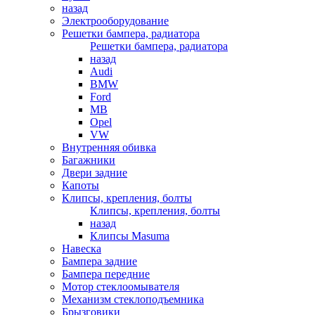
назад
Электрооборудование
Решетки бампера, радиатора
Решетки бампера, радиатора
назад
Audi
BMW
Ford
MB
Opel
VW
Внутренняя обивка
Багажники
Двери задние
Капоты
Клипсы, крепления, болты
Клипсы, крепления, болты
назад
Клипсы Masuma
Навеска
Бампера задние
Бампера передние
Мотор стеклоомывателя
Механизм стеклоподъемника
Брызговики