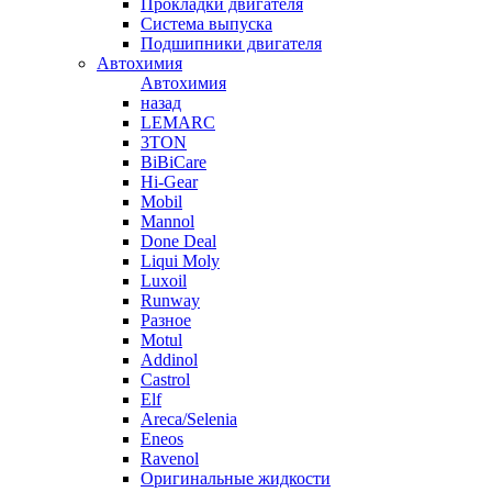
Прокладки двигателя
Система выпуска
Подшипники двигателя
Автохимия
Автохимия
назад
LEMARC
3TON
BiBiCare
Hi-Gear
Mobil
Mannol
Done Deal
Liqui Moly
Luxoil
Runway
Разное
Motul
Addinol
Castrol
Elf
Areca/Selenia
Eneos
Ravenol
Оригинальные жидкости