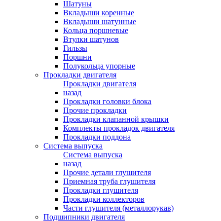
Шатуны
Вкладыши коренные
Вкладыши шатунные
Кольца поршневые
Втулки шатунов
Гильзы
Поршни
Полукольца упорные
Прокладки двигателя
Прокладки двигателя
назад
Прокладки головки блока
Прочие прокладки
Прокладки клапанной крышки
Комплекты прокладок двигателя
Прокладки поддона
Система выпуска
Система выпуска
назад
Прочие детали глушителя
Приемная труба глушителя
Прокладки глушителя
Прокладки коллекторов
Части глушителя (металлорукав)
Подшипники двигателя