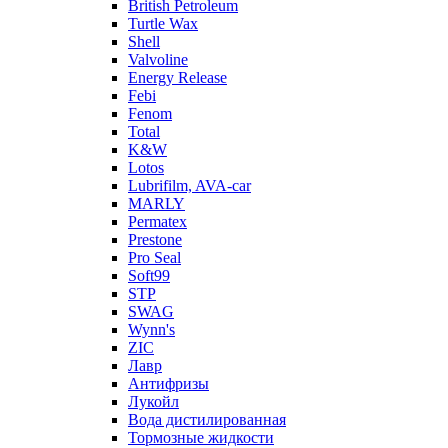
British Petroleum
Turtle Wax
Shell
Valvoline
Energy Release
Febi
Fenom
Total
K&W
Lotos
Lubrifilm, AVA-car
MARLY
Permatex
Prestone
Pro Seal
Soft99
STP
SWAG
Wynn's
ZIC
Лавр
Антифризы
Лукойл
Вода дистилированная
Тормозные жидкости