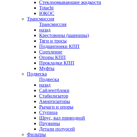
Стеклоомывающие жидкости
Totachi
ЮКОС
Трансмиссия
Трансмиссия
назад
Крестовины (шарниры)
Тяги и тросы
Подшипники КПП
Сцепление
Опоры КПП
Прокладки КПП
Муфты
Подвеска
Подвеска
назад
Сайлентблоки
Стабилизатор
Амортизаторы
Рычаги и опоры
Ступица
Шрус, вал приводной
Пружины
Детали полуосей
Фильтры