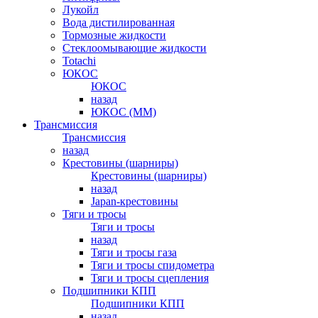
Лукойл
Вода дистилированная
Тормозные жидкости
Стеклоомывающие жидкости
Totachi
ЮКОС
ЮКОС
назад
ЮКОС (ММ)
Трансмиссия
Трансмиссия
назад
Крестовины (шарниры)
Крестовины (шарниры)
назад
Japan-крестовины
Тяги и тросы
Тяги и тросы
назад
Тяги и тросы газа
Тяги и тросы спидометра
Тяги и тросы сцепления
Подшипники КПП
Подшипники КПП
назад