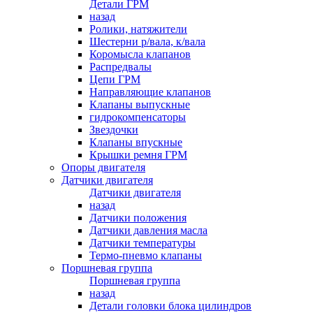
Детали ГРМ
назад
Ролики, натяжители
Шестерни р/вала, к/вала
Коромысла клапанов
Распредвалы
Цепи ГРМ
Направляющие клапанов
Клапаны выпускные
гидрокомпенсаторы
Звездочки
Клапаны впускные
Крышки ремня ГРМ
Опоры двигателя
Датчики двигателя
Датчики двигателя
назад
Датчики положения
Датчики давления масла
Датчики температуры
Термо-пневмо клапаны
Поршневая группа
Поршневая группа
назад
Детали головки блока цилиндров