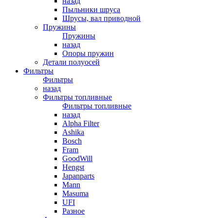
назад
Пыльники шруса
Шрусы, вал приводной
Пружины
Пружины
назад
Опоры пружин
Детали полуосей
Фильтры
Фильтры
назад
Фильтры топливные
Фильтры топливные
назад
Alpha Filter
Ashika
Bosch
Fram
GoodWill
Hengst
Japanparts
Mann
Masuma
UFI
Разное