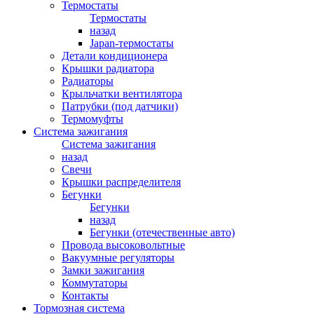
Термостаты
Термостаты
назад
Japan-термостаты
Детали кондиционера
Крышки радиатора
Радиаторы
Крыльчатки вентилятора
Патрубки (под датчики)
Термомуфты
Система зажигания
Система зажигания
назад
Свечи
Крышки распределителя
Бегунки
Бегунки
назад
Бегунки (отечественные авто)
Провода высоковольтные
Вакуумные регуляторы
Замки зажигания
Коммутаторы
Контакты
Тормозная система