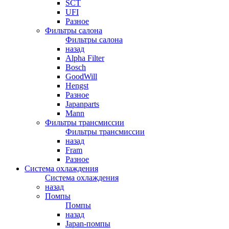
SCT
UFI
Разное
Фильтры салона
Фильтры салона
назад
Alpha Filter
Bosch
GoodWill
Hengst
Разное
Japanparts
Mann
Фильтры трансмиссии
Фильтры трансмиссии
назад
Fram
Разное
Система охлаждения
Система охлаждения
назад
Помпы
Помпы
назад
Japan-помпы