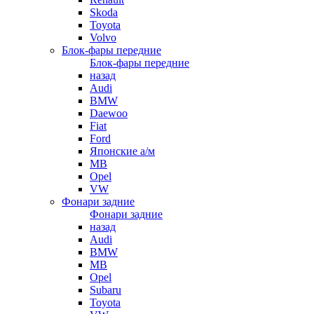
Skoda
Toyota
Volvo
Блок-фары передние
Блок-фары передние
назад
Audi
BMW
Daewoo
Fiat
Ford
Японские а/м
MB
Opel
VW
Фонари задние
Фонари задние
назад
Audi
BMW
MB
Opel
Subaru
Toyota