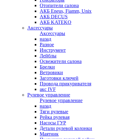
Отопители салона
АКБ Eneus, Fiamm, Unix
АКБ DECUS
АКБ KATEKO
Аксессуары
Аксессуары
назад
Разное
Инструмент
Лейблы
Освежители салона
Брелки
Ветровики
Заготовки ключей
Провода прикуривателя
акс IVF
Рулевое управление
Рулевое управление
назад
Тяги рулевые
Рейка рулевая
Насосы ГУР
Детали рулевой колонки
Маятник