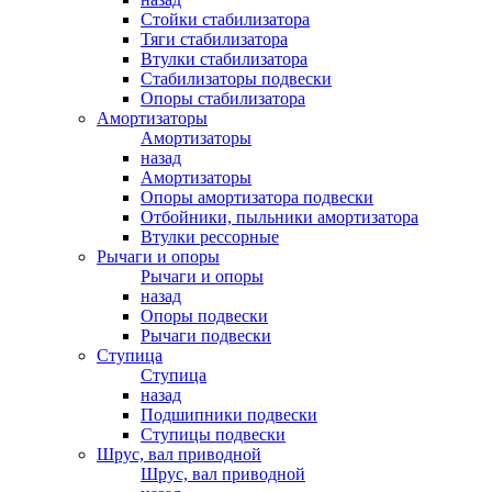
Стойки стабилизатора
Тяги стабилизатора
Втулки стабилизатора
Стабилизаторы подвески
Опоры стабилизатора
Амортизаторы
Амортизаторы
назад
Амортизаторы
Опоры амортизатора подвески
Отбойники, пыльники амортизатора
Втулки рессорные
Рычаги и опоры
Рычаги и опоры
назад
Опоры подвески
Рычаги подвески
Ступица
Ступица
назад
Подшипники подвески
Ступицы подвески
Шрус, вал приводной
Шрус, вал приводной