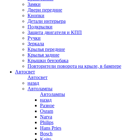
Замки
Двери передние
Кнопки
Детали интерьера
Подкрылки
Защита двигателя и КПП
Ручки
Зеркала
Крылья передние
Крылья задние
Крышки бензобака
Повторители поворота на крыле, в бампере
Автосвет
Автосвет
назад
Автолампы
Автолампы
назад
Разное
Osram
Narva
Philips
Hans Pries
Bosch
Koito