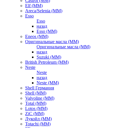
Castrol (ММ)
Elf (ММ)
Areca/Selenia (ММ)
Esso
Esso
назад
Esso (ММ)
Eneos (ММ)
Оригинальные масла (ММ)
Оригинальные масла (ММ)
назад
Suzuki (ММ)
British Petroleum (ММ)
Neste
Neste
назад
Neste (ММ)
Shell Германия
Shell (ММ)
Valvoline (ММ)
Total (ММ)
Lotos (ММ)
ZiC (ММ)
Лукойл (ММ)
Totachi (MM)