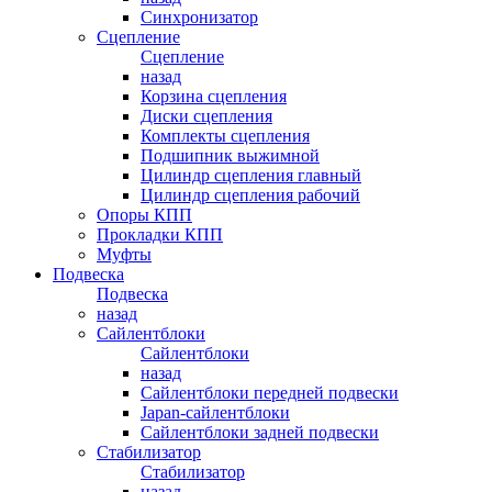
Синхронизатор
Сцепление
Сцепление
назад
Корзина сцепления
Диски сцепления
Комплекты сцепления
Подшипник выжимной
Цилиндр сцепления главный
Цилиндр сцепления рабочий
Опоры КПП
Прокладки КПП
Муфты
Подвеска
Подвеска
назад
Сайлентблоки
Сайлентблоки
назад
Сайлентблоки передней подвески
Japan-сайлентблоки
Сайлентблоки задней подвески
Стабилизатор
Стабилизатор
назад