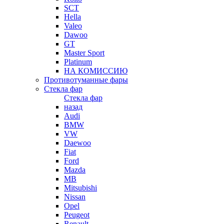
SCT
Hella
Valeo
Dawoo
GT
Master Sport
Platinum
НА КОМИССИЮ
Противотуманные фары
Стекла фар
Стекла фар
назад
Audi
BMW
VW
Daewoo
Fiat
Ford
Mazda
MB
Mitsubishi
Nissan
Opel
Peugeot
Renault