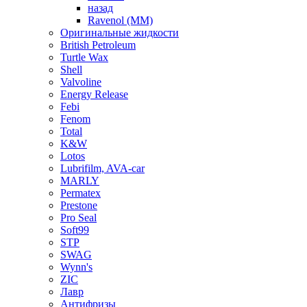
назад
Ravenol (ММ)
Оригинальные жидкости
British Petroleum
Turtle Wax
Shell
Valvoline
Energy Release
Febi
Fenom
Total
K&W
Lotos
Lubrifilm, AVA-car
MARLY
Permatex
Prestone
Pro Seal
Soft99
STP
SWAG
Wynn's
ZIC
Лавр
Антифризы