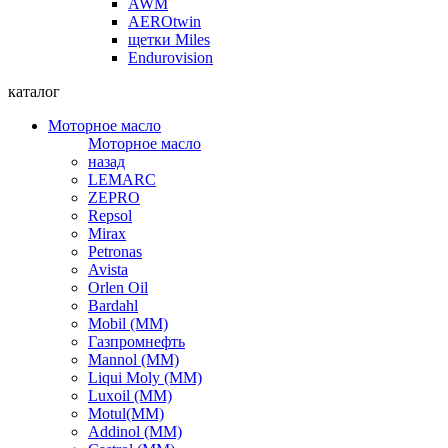
AWM
AEROtwin
щетки Miles
Endurovision
каталог
Моторное масло
Моторное масло
назад
LEMARC
ZEPRO
Repsol
Mirax
Petronas
Avista
Orlen Oil
Bardahl
Mobil (ММ)
Газпромнефть
Mannol (ММ)
Liqui Moly (ММ)
Luxoil (ММ)
Motul(ММ)
Addinol (ММ)