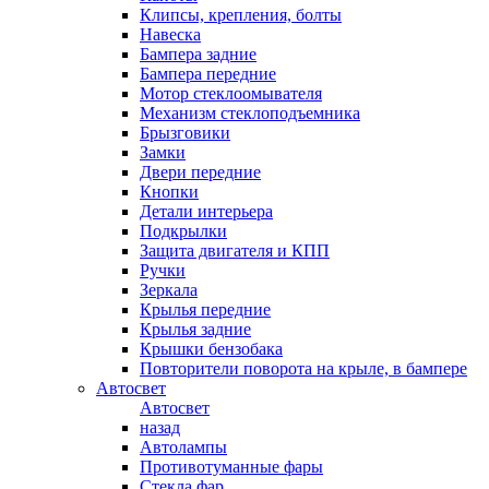
Клипсы, крепления, болты
Навеска
Бампера задние
Бампера передние
Мотор стеклоомывателя
Механизм стеклоподъемника
Брызговики
Замки
Двери передние
Кнопки
Детали интерьера
Подкрылки
Защита двигателя и КПП
Ручки
Зеркала
Крылья передние
Крылья задние
Крышки бензобака
Повторители поворота на крыле, в бампере
Автосвет
Автосвет
назад
Автолампы
Противотуманные фары
Стекла фар