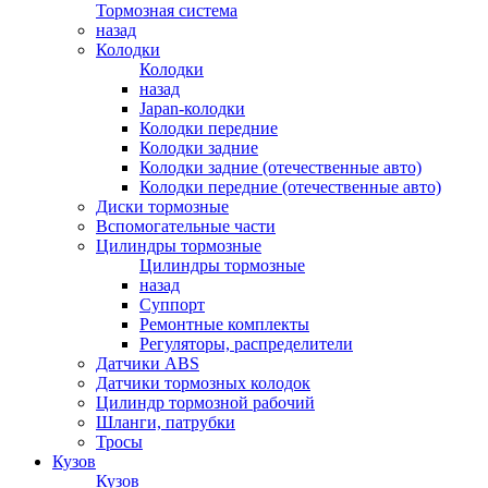
Тормозная система
назад
Колодки
Колодки
назад
Japan-колодки
Колодки передние
Колодки задние
Колодки задние (отечественные авто)
Колодки передние (отечественные авто)
Диски тормозные
Вспомогательные части
Цилиндры тормозные
Цилиндры тормозные
назад
Суппорт
Ремонтные комплекты
Регуляторы, распределители
Датчики ABS
Датчики тормозных колодок
Цилиндр тормозной рабочий
Шланги, патрубки
Тросы
Кузов
Кузов