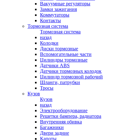
Вакуумные регуляторы
Замки зажигания
Коммутаторы
Контакты
Тормозная система
Тормозная система
назад
Колодки
Диски тормозные
Вспомогательные части
Цилиндры тормозные
Датчики ABS
Датчики тормозных колодок
Цилиндр тормозной рабочий
Шланги, патрубки
Тросы
Кузов
Кузов
назад
Электрооборудование
Решетки бампера, радиатора
Внутренняя обивка
Багажники
Двери задние
Капоты