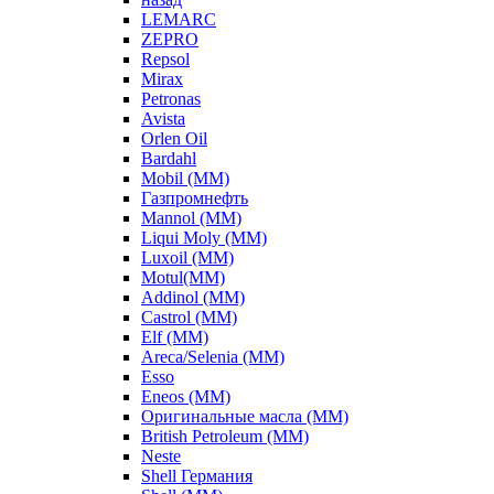
LEMARC
ZEPRO
Repsol
Mirax
Petronas
Avista
Orlen Oil
Bardahl
Mobil (ММ)
Газпромнефть
Mannol (ММ)
Liqui Moly (ММ)
Luxoil (ММ)
Motul(ММ)
Addinol (ММ)
Castrol (ММ)
Elf (ММ)
Areca/Selenia (ММ)
Esso
Eneos (ММ)
Оригинальные масла (ММ)
British Petroleum (ММ)
Neste
Shell Германия