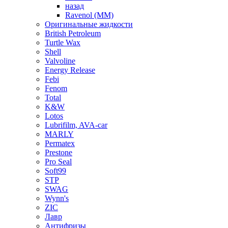
назад
Ravenol (ММ)
Оригинальные жидкости
British Petroleum
Turtle Wax
Shell
Valvoline
Energy Release
Febi
Fenom
Total
K&W
Lotos
Lubrifilm, AVA-car
MARLY
Permatex
Prestone
Pro Seal
Soft99
STP
SWAG
Wynn's
ZIC
Лавр
Антифризы