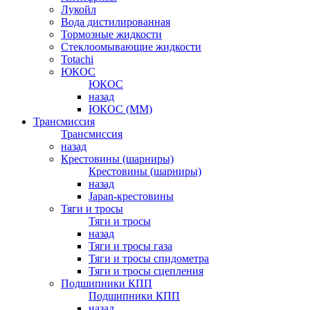
Лукойл
Вода дистилированная
Тормозные жидкости
Стеклоомывающие жидкости
Totachi
ЮКОС
ЮКОС
назад
ЮКОС (ММ)
Трансмиссия
Трансмиссия
назад
Крестовины (шарниры)
Крестовины (шарниры)
назад
Japan-крестовины
Тяги и тросы
Тяги и тросы
назад
Тяги и тросы газа
Тяги и тросы спидометра
Тяги и тросы сцепления
Подшипники КПП
Подшипники КПП
назад