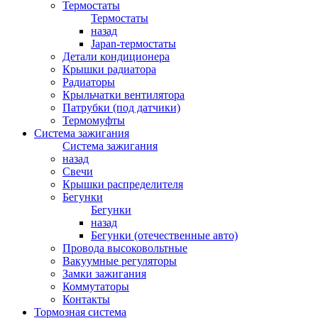
Термостаты
Термостаты
назад
Japan-термостаты
Детали кондиционера
Крышки радиатора
Радиаторы
Крыльчатки вентилятора
Патрубки (под датчики)
Термомуфты
Система зажигания
Система зажигания
назад
Свечи
Крышки распределителя
Бегунки
Бегунки
назад
Бегунки (отечественные авто)
Провода высоковольтные
Вакуумные регуляторы
Замки зажигания
Коммутаторы
Контакты
Тормозная система