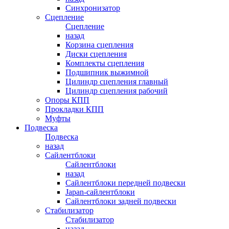
Синхронизатор
Сцепление
Сцепление
назад
Корзина сцепления
Диски сцепления
Комплекты сцепления
Подшипник выжимной
Цилиндр сцепления главный
Цилиндр сцепления рабочий
Опоры КПП
Прокладки КПП
Муфты
Подвеска
Подвеска
назад
Сайлентблоки
Сайлентблоки
назад
Сайлентблоки передней подвески
Japan-сайлентблоки
Сайлентблоки задней подвески
Стабилизатор
Стабилизатор
назад