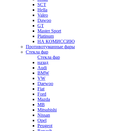
SCT
Hella
Valeo
Dawoo
GT
Master Sport
Platinum
НА КОМИССИЮ
Противотуманные фары
Стекла фар
Стекла фар
назад
Audi
BMW
VW
Daewoo
Fiat
Ford
Mazda
MB
Mitsubishi
Nissan
Opel
Peugeot
Renault