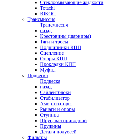
Стеклоомывающие жидкости
Totachi
ЮКОС
Трансмиссия
Трансмиссия
назад
Крестовины (шарниры)
Тяги и тросы
Подшипники КПП
Сцепление
Опоры КПП
Прокладки КПП
Муфты
Подвеска
Подвеска
назад
Сайлентблоки
Стабилизатор
Амортизаторы
Рычаги и опоры
Ступица
Шрус, вал приводной
Пружины
Детали полуосей
Фильтры