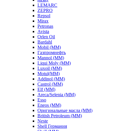
LEMARC
ZEPRO
Repsol
Mirax
Petronas
Avista
Orlen Oil
Bardahl
Mobil (ММ)
Газпромнефть
Mannol (ММ)
Liqui Moly (ММ)
Luxoil (ММ)
Motul(ММ)
Addinol (ММ)
Castrol (ММ)
Elf (ММ)
Areca/Selenia (ММ)
Esso
Eneos (ММ)
Оригинальные масла (ММ)
British Petroleum (ММ)
Neste
Shell Германия