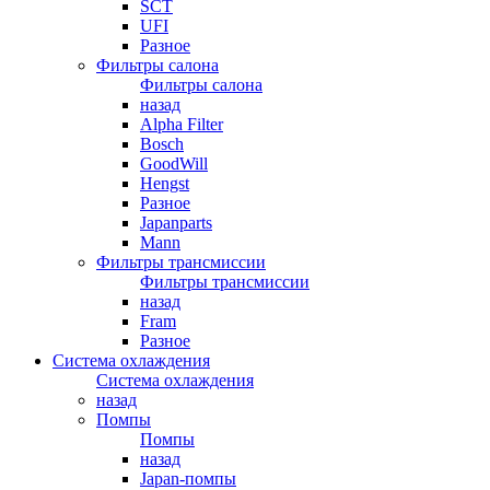
SCT
UFI
Разное
Фильтры салона
Фильтры салона
назад
Alpha Filter
Bosch
GoodWill
Hengst
Разное
Japanparts
Mann
Фильтры трансмиссии
Фильтры трансмиссии
назад
Fram
Разное
Система охлаждения
Система охлаждения
назад
Помпы
Помпы
назад
Japan-помпы