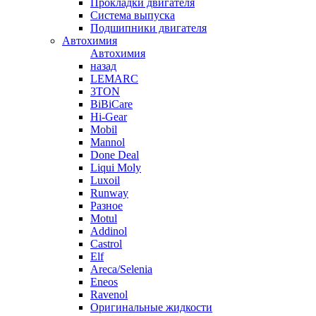
Прокладки двигателя
Система выпуска
Подшипники двигателя
Автохимия
Автохимия
назад
LEMARC
3TON
BiBiCare
Hi-Gear
Mobil
Mannol
Done Deal
Liqui Moly
Luxoil
Runway
Разное
Motul
Addinol
Castrol
Elf
Areca/Selenia
Eneos
Ravenol
Оригинальные жидкости