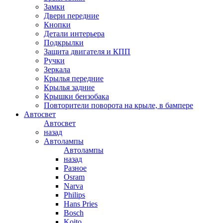
Замки
Двери передние
Кнопки
Детали интерьера
Подкрылки
Защита двигателя и КПП
Ручки
Зеркала
Крылья передние
Крылья задние
Крышки бензобака
Повторители поворота на крыле, в бампере
Автосвет
Автосвет
назад
Автолампы
Автолампы
назад
Разное
Osram
Narva
Philips
Hans Pries
Bosch
Koito