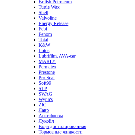
British Petroleum
Turtle Wax
Shell
Valvoline
Energy Release
Febi
Fenom
Total
K&W
Lotos
Lubrifilm, AVA-car
MARLY
Permatex
Prestone
Pro Seal
Soft99
STP
SWAG
Wynn's
ZIC
Лавр
Антифризы
Лукойл
Вода дистилированная
Тормозные жидкости