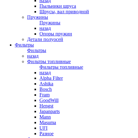
назад
Пыльники шруса
Шрусы, вал приводной
Пружины
Пружины
назад
Опоры пружин
Детали полуосей
Фильтры
Фильтры
назад
Фильтры топливные
Фильтры топливные
назад
Alpha Filter
Ashika
Bosch
Fram
GoodWill
Hengst
Japanparts
Mann
Masuma
UFI
Разное