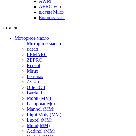
AWM
AEROtwin
щетки Miles
Endurovision
каталог
Моторное масло
Моторное масло
назад
LEMARC
ZEPRO
Repsol
Mirax
Petronas
Avista
Orlen Oil
Bardahl
Mobil (ММ)
Газпромнефть
Mannol (ММ)
Liqui Moly (ММ)
Luxoil (ММ)
Motul(ММ)
Addinol (ММ)