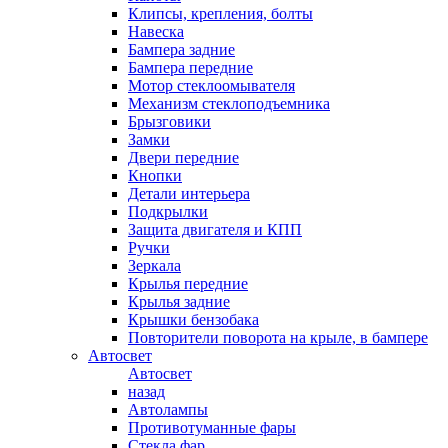
Клипсы, крепления, болты
Навеска
Бампера задние
Бампера передние
Мотор стеклоомывателя
Механизм стеклоподъемника
Брызговики
Замки
Двери передние
Кнопки
Детали интерьера
Подкрылки
Защита двигателя и КПП
Ручки
Зеркала
Крылья передние
Крылья задние
Крышки бензобака
Повторители поворота на крыле, в бампере
Автосвет
Автосвет
назад
Автолампы
Противотуманные фары
Стекла фар