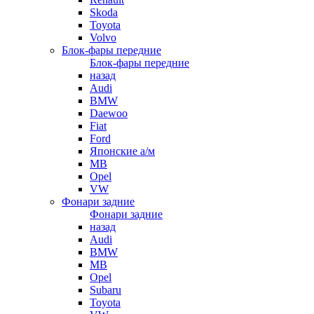
Skoda
Toyota
Volvo
Блок-фары передние
Блок-фары передние
назад
Audi
BMW
Daewoo
Fiat
Ford
Японские а/м
MB
Opel
VW
Фонари задние
Фонари задние
назад
Audi
BMW
MB
Opel
Subaru
Toyota