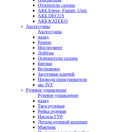
Отопители салона
АКБ Eneus, Fiamm, Unix
АКБ DECUS
АКБ KATEKO
Аксессуары
Аксессуары
назад
Разное
Инструмент
Лейблы
Освежители салона
Брелки
Ветровики
Заготовки ключей
Провода прикуривателя
акс IVF
Рулевое управление
Рулевое управление
назад
Тяги рулевые
Рейка рулевая
Насосы ГУР
Детали рулевой колонки
Маятник