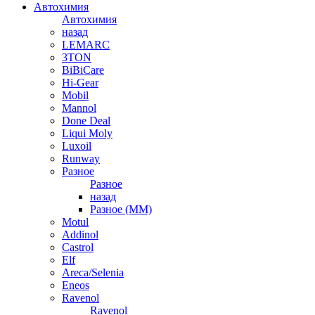
Автохимия
Автохимия
назад
LEMARC
3TON
BiBiCare
Hi-Gear
Mobil
Mannol
Done Deal
Liqui Moly
Luxoil
Runway
Разное
Разное
назад
Разное (ММ)
Motul
Addinol
Castrol
Elf
Areca/Selenia
Eneos
Ravenol
Ravenol