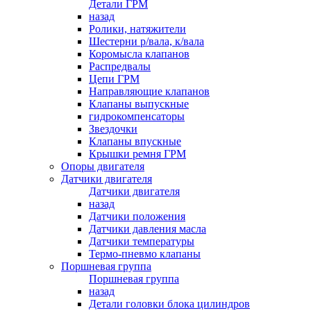
Детали ГРМ
назад
Ролики, натяжители
Шестерни р/вала, к/вала
Коромысла клапанов
Распредвалы
Цепи ГРМ
Направляющие клапанов
Клапаны выпускные
гидрокомпенсаторы
Звездочки
Клапаны впускные
Крышки ремня ГРМ
Опоры двигателя
Датчики двигателя
Датчики двигателя
назад
Датчики положения
Датчики давления масла
Датчики температуры
Термо-пневмо клапаны
Поршневая группа
Поршневая группа
назад
Детали головки блока цилиндров