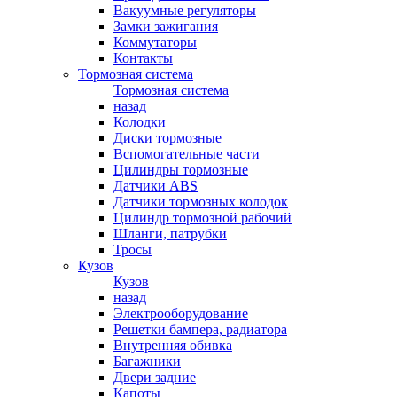
Вакуумные регуляторы
Замки зажигания
Коммутаторы
Контакты
Тормозная система
Тормозная система
назад
Колодки
Диски тормозные
Вспомогательные части
Цилиндры тормозные
Датчики ABS
Датчики тормозных колодок
Цилиндр тормозной рабочий
Шланги, патрубки
Тросы
Кузов
Кузов
назад
Электрооборудование
Решетки бампера, радиатора
Внутренняя обивка
Багажники
Двери задние
Капоты