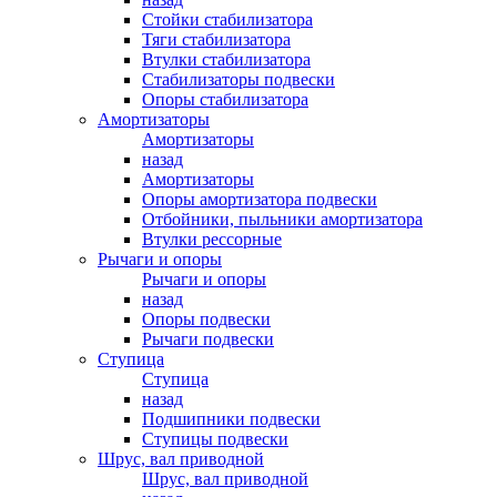
Стойки стабилизатора
Тяги стабилизатора
Втулки стабилизатора
Стабилизаторы подвески
Опоры стабилизатора
Амортизаторы
Амортизаторы
назад
Амортизаторы
Опоры амортизатора подвески
Отбойники, пыльники амортизатора
Втулки рессорные
Рычаги и опоры
Рычаги и опоры
назад
Опоры подвески
Рычаги подвески
Ступица
Ступица
назад
Подшипники подвески
Ступицы подвески
Шрус, вал приводной
Шрус, вал приводной