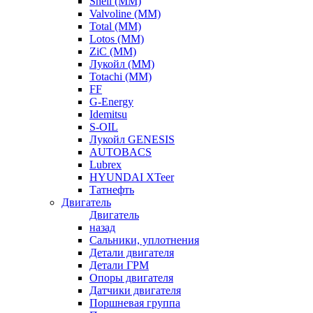
Shell (ММ)
Valvoline (ММ)
Total (ММ)
Lotos (ММ)
ZiC (ММ)
Лукойл (ММ)
Totachi (MM)
FF
G-Energy
Idemitsu
S-OIL
Лукойл GENESIS
AUTOBACS
Lubrex
HYUNDAI XTeer
Татнефть
Двигатель
Двигатель
назад
Сальники, уплотнения
Детали двигателя
Детали ГРМ
Опоры двигателя
Датчики двигателя
Поршневая группа