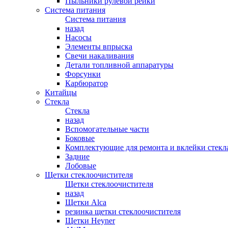
Пыльники рулевой рейки
Система питания
Система питания
назад
Насосы
Элементы впрыска
Свечи накаливания
Детали топливной аппаратуры
Форсунки
Карбюратор
Китайцы
Стекла
Стекла
назад
Вспомогательные части
Боковые
Комплектующие для ремонта и вклейки стекл
Задние
Лобовые
Щетки стеклоочистителя
Щетки стеклоочистителя
назад
Щетки Alca
резинка щетки стеклоочистителя
Щетки Heyner