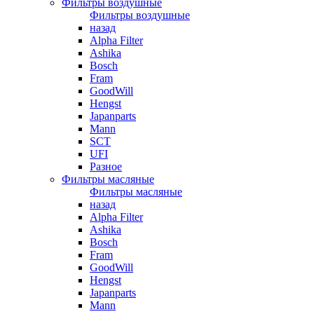
Фильтры воздушные
Фильтры воздушные
назад
Alpha Filter
Ashika
Bosch
Fram
GoodWill
Hengst
Japanparts
Mann
SCT
UFI
Разное
Фильтры масляные
Фильтры масляные
назад
Alpha Filter
Ashika
Bosch
Fram
GoodWill
Hengst
Japanparts
Mann