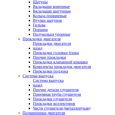
Шатуны
Вкладыши коренные
Вкладыши шатунные
Кольца поршневые
Втулки шатунов
Гильзы
Поршни
Полукольца упорные
Прокладки двигателя
Прокладки двигателя
назад
Прокладки головки блока
Прочие прокладки
Прокладки клапанной крышки
Комплекты прокладок двигателя
Прокладки поддона
Система выпуска
Система выпуска
назад
Прочие детали глушителя
Приемная труба глушителя
Прокладки глушителя
Прокладки коллекторов
Части глушителя (металлорукав)
Подшипники двигателя