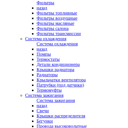
Фильтры
назад
Фильтры топливные
Фильтры воздушные
Фильтры масляные
Фильтры салона
Фильтры трансмиссии
Система охлаждения
Система охлаждения
назад
Помпы
Термостаты
Детали кондиционера
Крышки радиатора
Радиаторы
Крыльчатки вентилятора
Патрубки (под датчики)
Термомуфты
Система зажигания
Система зажигания
назад
Свечи
Крышки распределителя
Бегунки
Провода высоковольтные