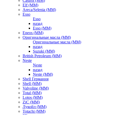
Castrol (ММ)
Elf (ММ)
Areca/Selenia (ММ)
Esso
Esso
назад
Esso (ММ)
Eneos (ММ)
Оригинальные масла (ММ)
Оригинальные масла (ММ)
назад
Suzuki (ММ)
British Petroleum (ММ)
Neste
Neste
назад
Neste (ММ)
Shell Германия
Shell (ММ)
Valvoline (ММ)
Total (ММ)
Lotos (ММ)
ZiC (ММ)
Лукойл (ММ)
Totachi (MM)