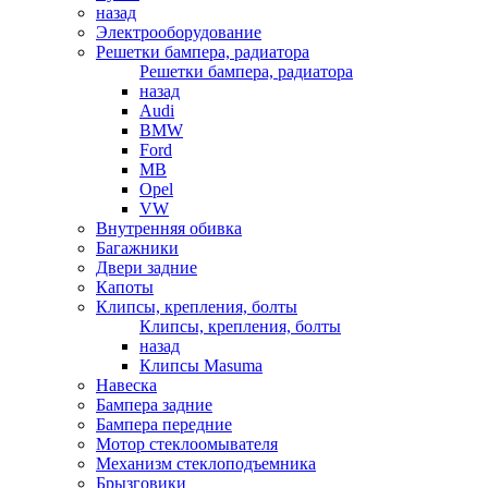
назад
Электрооборудование
Решетки бампера, радиатора
Решетки бампера, радиатора
назад
Audi
BMW
Ford
MB
Opel
VW
Внутренняя обивка
Багажники
Двери задние
Капоты
Клипсы, крепления, болты
Клипсы, крепления, болты
назад
Клипсы Masuma
Навеска
Бампера задние
Бампера передние
Мотор стеклоомывателя
Механизм стеклоподъемника
Брызговики