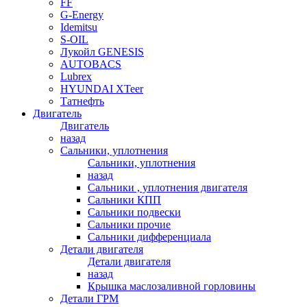
FF
G-Energy
Idemitsu
S-OIL
Лукойл GENESIS
AUTOBACS
Lubrex
HYUNDAI XTeer
Татнефть
Двигатель
Двигатель
назад
Сальники, уплотнения
Сальники, уплотнения
назад
Сальники , уплотнения двигателя
Сальники КПП
Сальники подвески
Сальники прочие
Сальники дифференциала
Детали двигателя
Детали двигателя
назад
Крышка маслозаливной горловины
Детали ГРМ