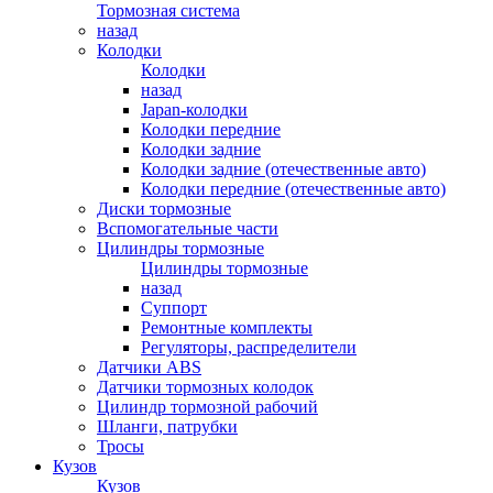
Тормозная система
назад
Колодки
Колодки
назад
Japan-колодки
Колодки передние
Колодки задние
Колодки задние (отечественные авто)
Колодки передние (отечественные авто)
Диски тормозные
Вспомогательные части
Цилиндры тормозные
Цилиндры тормозные
назад
Суппорт
Ремонтные комплекты
Регуляторы, распределители
Датчики ABS
Датчики тормозных колодок
Цилиндр тормозной рабочий
Шланги, патрубки
Тросы
Кузов
Кузов