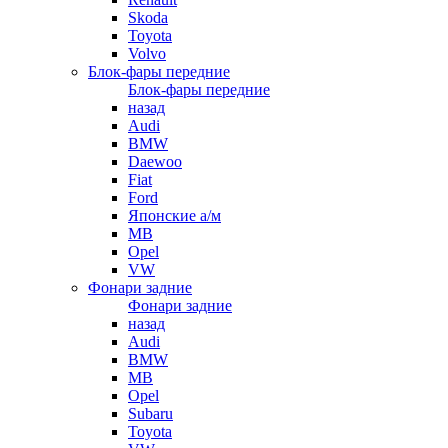
Skoda
Toyota
Volvo
Блок-фары передние
Блок-фары передние
назад
Audi
BMW
Daewoo
Fiat
Ford
Японские а/м
MB
Opel
VW
Фонари задние
Фонари задние
назад
Audi
BMW
MB
Opel
Subaru
Toyota