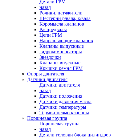
Детали ГРМ
назад
Ролики, натяжители
Шестерни р/вала, к/вала
Коромысла клапанов
Распредвалы
Цепи ГРМ
Направляющие клапанов
Клапаны выпускные
гидрокомпенсаторы
Звездочки
Клапаны впускные
Крышки ремня ГРМ
Опоры двигателя
Датчики двигателя
Датчики двигателя
назад
Датчики положения
Датчики давления масла
Датчики температуры
Термо-пневмо клапаны
Поршневая группа
Поршневая группа
назад
Детали головки блока цилиндров