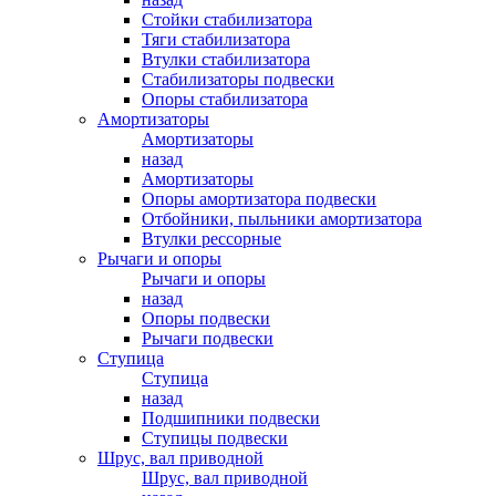
Стойки стабилизатора
Тяги стабилизатора
Втулки стабилизатора
Стабилизаторы подвески
Опоры стабилизатора
Амортизаторы
Амортизаторы
назад
Амортизаторы
Опоры амортизатора подвески
Отбойники, пыльники амортизатора
Втулки рессорные
Рычаги и опоры
Рычаги и опоры
назад
Опоры подвески
Рычаги подвески
Ступица
Ступица
назад
Подшипники подвески
Ступицы подвески
Шрус, вал приводной
Шрус, вал приводной