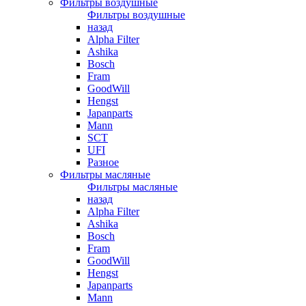
Фильтры воздушные
Фильтры воздушные
назад
Alpha Filter
Ashika
Bosch
Fram
GoodWill
Hengst
Japanparts
Mann
SCT
UFI
Разное
Фильтры масляные
Фильтры масляные
назад
Alpha Filter
Ashika
Bosch
Fram
GoodWill
Hengst
Japanparts
Mann