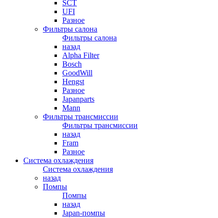
SCT
UFI
Разное
Фильтры салона
Фильтры салона
назад
Alpha Filter
Bosch
GoodWill
Hengst
Разное
Japanparts
Mann
Фильтры трансмиссии
Фильтры трансмиссии
назад
Fram
Разное
Система охлаждения
Система охлаждения
назад
Помпы
Помпы
назад
Japan-помпы