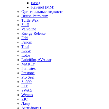
назад
Ravenol (ММ)
Оригинальные жидкости
British Petroleum
Turtle Wax
Shell
Valvoline
Energy Release
Febi
Fenom
Total
K&W
Lotos
Lubrifilm, AVA-car
MARLY
Permatex
Prestone
Pro Seal
Soft99
STP
SWAG
Wynn's
ZIC
Лавр
Антифризы