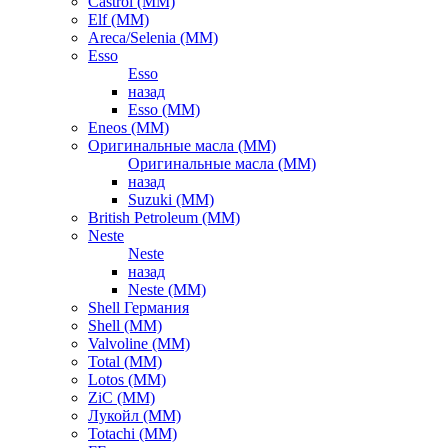
Castrol (ММ)
Elf (ММ)
Areca/Selenia (ММ)
Esso
Esso
назад
Esso (ММ)
Eneos (ММ)
Оригинальные масла (ММ)
Оригинальные масла (ММ)
назад
Suzuki (ММ)
British Petroleum (ММ)
Neste
Neste
назад
Neste (ММ)
Shell Германия
Shell (ММ)
Valvoline (ММ)
Total (ММ)
Lotos (ММ)
ZiC (ММ)
Лукойл (ММ)
Totachi (MM)