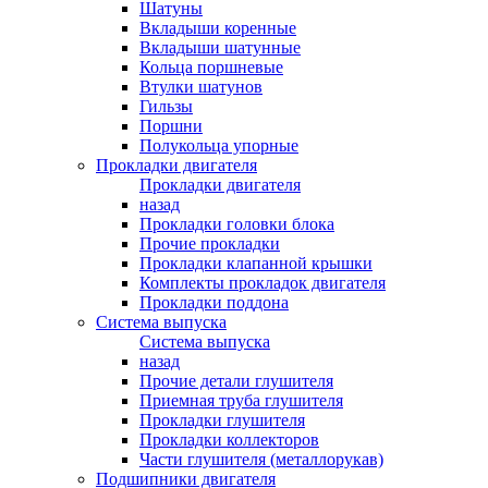
Шатуны
Вкладыши коренные
Вкладыши шатунные
Кольца поршневые
Втулки шатунов
Гильзы
Поршни
Полукольца упорные
Прокладки двигателя
Прокладки двигателя
назад
Прокладки головки блока
Прочие прокладки
Прокладки клапанной крышки
Комплекты прокладок двигателя
Прокладки поддона
Система выпуска
Система выпуска
назад
Прочие детали глушителя
Приемная труба глушителя
Прокладки глушителя
Прокладки коллекторов
Части глушителя (металлорукав)
Подшипники двигателя