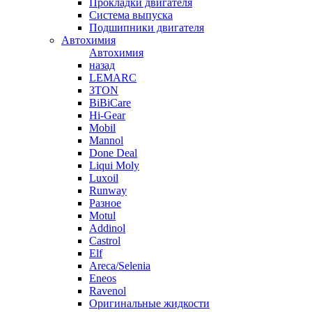
Прокладки двигателя
Система выпуска
Подшипники двигателя
Автохимия
Автохимия
назад
LEMARC
3TON
BiBiCare
Hi-Gear
Mobil
Mannol
Done Deal
Liqui Moly
Luxoil
Runway
Разное
Motul
Addinol
Castrol
Elf
Areca/Selenia
Eneos
Ravenol
Оригинальные жидкости