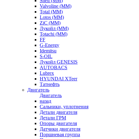
Shell (ММ)
Valvoline (ММ)
Total (ММ)
Lotos (ММ)
ZiC (ММ)
Лукойл (ММ)
Totachi (MM)
FF
G-Energy
Idemitsu
S-OIL
Лукойл GENESIS
AUTOBACS
Lubrex
HYUNDAI XTeer
Татнефть
Двигатель
Двигатель
назад
Сальники, уплотнения
Детали двигателя
Детали ГРМ
Опоры двигателя
Датчики двигателя
Поршневая группа