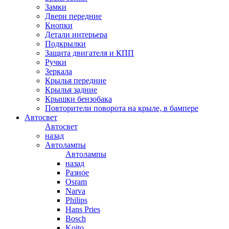
Замки
Двери передние
Кнопки
Детали интерьера
Подкрылки
Защита двигателя и КПП
Ручки
Зеркала
Крылья передние
Крылья задние
Крышки бензобака
Повторители поворота на крыле, в бампере
Автосвет
Автосвет
назад
Автолампы
Автолампы
назад
Разное
Osram
Narva
Philips
Hans Pries
Bosch
Koito