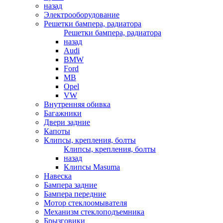
назад
Электрооборудование
Решетки бампера, радиатора
Решетки бампера, радиатора
назад
Audi
BMW
Ford
MB
Opel
VW
Внутренняя обивка
Багажники
Двери задние
Капоты
Клипсы, крепления, болты
Клипсы, крепления, болты
назад
Клипсы Masuma
Навеска
Бампера задние
Бампера передние
Мотор стеклоомывателя
Механизм стеклоподъемника
Брызговики