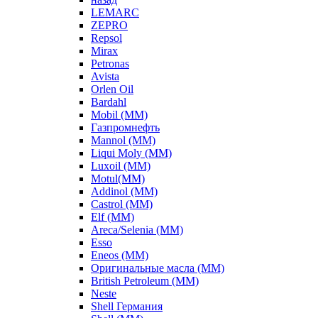
LEMARC
ZEPRO
Repsol
Mirax
Petronas
Avista
Orlen Oil
Bardahl
Mobil (ММ)
Газпромнефть
Mannol (ММ)
Liqui Moly (ММ)
Luxoil (ММ)
Motul(ММ)
Addinol (ММ)
Castrol (ММ)
Elf (ММ)
Areca/Selenia (ММ)
Esso
Eneos (ММ)
Оригинальные масла (ММ)
British Petroleum (ММ)
Neste
Shell Германия