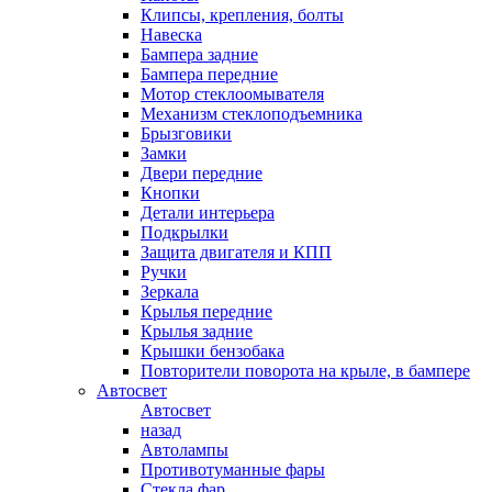
Клипсы, крепления, болты
Навеска
Бампера задние
Бампера передние
Мотор стеклоомывателя
Механизм стеклоподъемника
Брызговики
Замки
Двери передние
Кнопки
Детали интерьера
Подкрылки
Защита двигателя и КПП
Ручки
Зеркала
Крылья передние
Крылья задние
Крышки бензобака
Повторители поворота на крыле, в бампере
Автосвет
Автосвет
назад
Автолампы
Противотуманные фары
Стекла фар