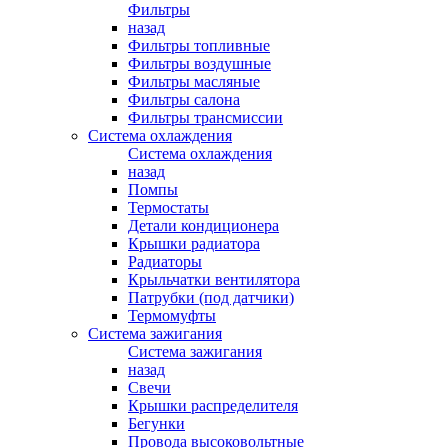
Фильтры
назад
Фильтры топливные
Фильтры воздушные
Фильтры масляные
Фильтры салона
Фильтры трансмиссии
Система охлаждения
Система охлаждения
назад
Помпы
Термостаты
Детали кондиционера
Крышки радиатора
Радиаторы
Крыльчатки вентилятора
Патрубки (под датчики)
Термомуфты
Система зажигания
Система зажигания
назад
Свечи
Крышки распределителя
Бегунки
Провода высоковольтные