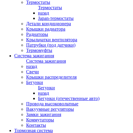
Термостаты
Термостаты
назад
Japan-термостаты
Детали кондиционера
Крышки радиатора
Радиаторы
Крыльчатки вентилятора
Патрубки (под датчики)
Термомуфты
Система зажигания
Система зажигания
назад
Свечи
Крышки распределителя
Бегунки
Бегунки
назад
Бегунки (отечественные авто)
Провода высоковольтные
Вакуумные регуляторы
Замки зажигания
Коммутаторы
Контакты
Тормозная система