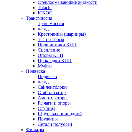
Стеклоомывающие жидкости
Totachi
ЮКОС
Трансмиссия
Трансмиссия
назад
Крестовины (шарниры)
Тяги и тросы
Подшипники КПП
Сцепление
Опоры КПП
Прокладки КПП
Муфты
Подвеска
Подвеска
назад
Сайлентблоки
Стабилизатор
Амортизаторы
Рычаги и опоры
Ступица
Шрус, вал приводной
Пружины
Детали полуосей
Фильтры