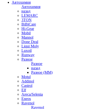
Автохимия
Автохимия
назад
LEMARC
3TON
BiBiCare
Hi-Gear
Mobil
Mannol
Done Deal
Liqui Moly
Luxoil
Runway
Разное
Разное
назад
Разное (ММ)
Motul
Addinol
Castrol
Elf
Areca/Selenia
Eneos
Ravenol
Ravenol