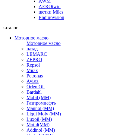
AWM
AEROtwin
щетки Miles
Endurovision
каталог
Моторное масло
Моторное масло
назад
LEMARC
ZEPRO
Repsol
Mirax
Petronas
Avista
Orlen Oil
Bardahl
Mobil (ММ)
Газпромнефть
Mannol (ММ)
Liqui Moly (ММ)
Luxoil (ММ)
Motul(ММ)
Addinol (ММ)