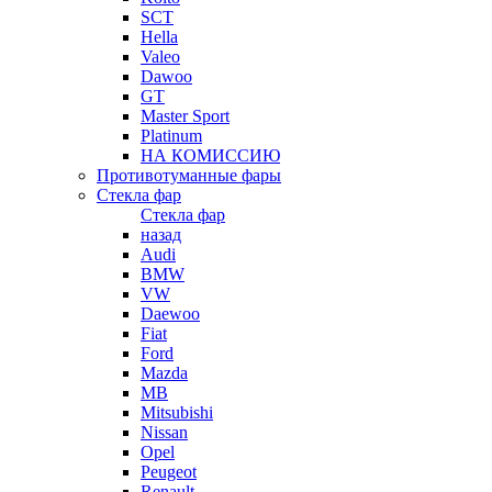
SCT
Hella
Valeo
Dawoo
GT
Master Sport
Platinum
НА КОМИССИЮ
Противотуманные фары
Стекла фар
Стекла фар
назад
Audi
BMW
VW
Daewoo
Fiat
Ford
Mazda
MB
Mitsubishi
Nissan
Opel
Peugeot
Renault