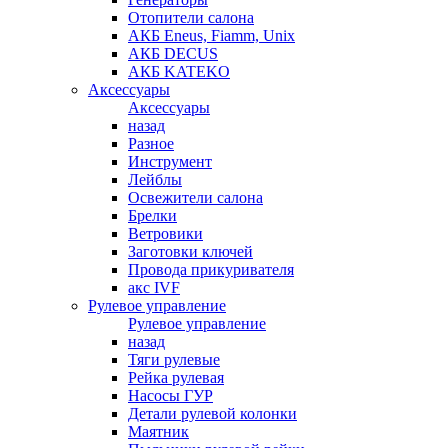
Отопители салона
АКБ Eneus, Fiamm, Unix
АКБ DECUS
АКБ KATEKO
Аксессуары
Аксессуары
назад
Разное
Инструмент
Лейблы
Освежители салона
Брелки
Ветровики
Заготовки ключей
Провода прикуривателя
акс IVF
Рулевое управление
Рулевое управление
назад
Тяги рулевые
Рейка рулевая
Насосы ГУР
Детали рулевой колонки
Маятник