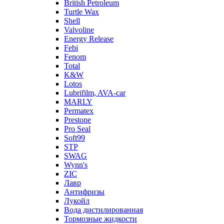
British Petroleum
Turtle Wax
Shell
Valvoline
Energy Release
Febi
Fenom
Total
K&W
Lotos
Lubrifilm, AVA-car
MARLY
Permatex
Prestone
Pro Seal
Soft99
STP
SWAG
Wynn's
ZIC
Лавр
Антифризы
Лукойл
Вода дистилированная
Тормозные жидкости