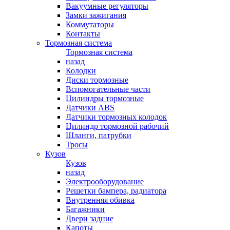
Вакуумные регуляторы
Замки зажигания
Коммутаторы
Контакты
Тормозная система
Тормозная система
назад
Колодки
Диски тормозные
Вспомогательные части
Цилиндры тормозные
Датчики ABS
Датчики тормозных колодок
Цилиндр тормозной рабочий
Шланги, патрубки
Тросы
Кузов
Кузов
назад
Электрооборудование
Решетки бампера, радиатора
Внутренняя обивка
Багажники
Двери задние
Капоты