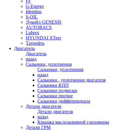
FF
G-Energy
Idemitsu
S-OIL
Лукойл GENESIS
AUTOBACS
Lubrex
HYUNDAI XTeer
Татнефть
Двигатель
Двигатель
назад
Сальники, уплотнения
Сальники, уплотнения
назад
Сальники , уплотнения двигателя
Сальники КПП
Сальники подвески
Сальники прочие
Сальники дифференциала
Детали двигателя
Детали двигателя
назад
Крышка маслозаливной горловины
Детали ГРМ