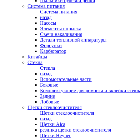
Пыльники рулевой рейки
Система питания
Система питания
назад
Насосы
Элементы впрыска
Свечи накаливания
Детали топливной аппаратуры
Форсунки
Карбюратор
Китайцы
Стекла
Стекла
назад
Вспомогательные части
Боковые
Комплектующие для ремонта и вклейки стекл
Задние
Лобовые
Щетки стеклоочистителя
Щетки стеклоочистителя
назад
Щетки Alca
резинка щетки стеклоочистителя
Щетки Heyner