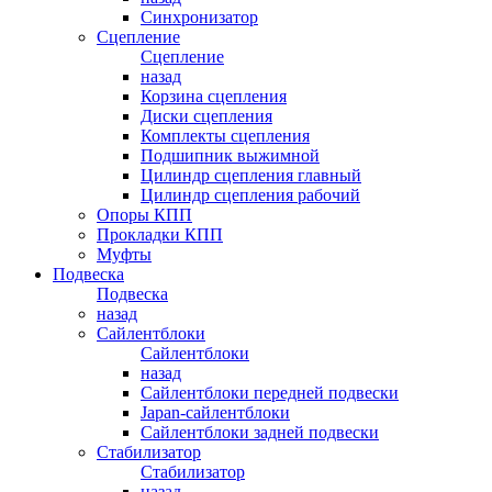
Синхронизатор
Сцепление
Сцепление
назад
Корзина сцепления
Диски сцепления
Комплекты сцепления
Подшипник выжимной
Цилиндр сцепления главный
Цилиндр сцепления рабочий
Опоры КПП
Прокладки КПП
Муфты
Подвеска
Подвеска
назад
Сайлентблоки
Сайлентблоки
назад
Сайлентблоки передней подвески
Japan-сайлентблоки
Сайлентблоки задней подвески
Стабилизатор
Стабилизатор
назад