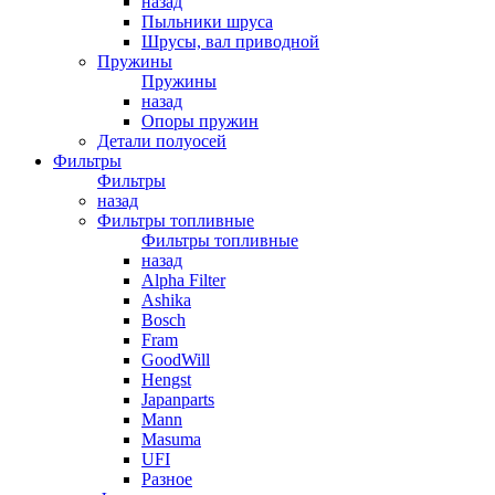
назад
Пыльники шруса
Шрусы, вал приводной
Пружины
Пружины
назад
Опоры пружин
Детали полуосей
Фильтры
Фильтры
назад
Фильтры топливные
Фильтры топливные
назад
Alpha Filter
Ashika
Bosch
Fram
GoodWill
Hengst
Japanparts
Mann
Masuma
UFI
Разное