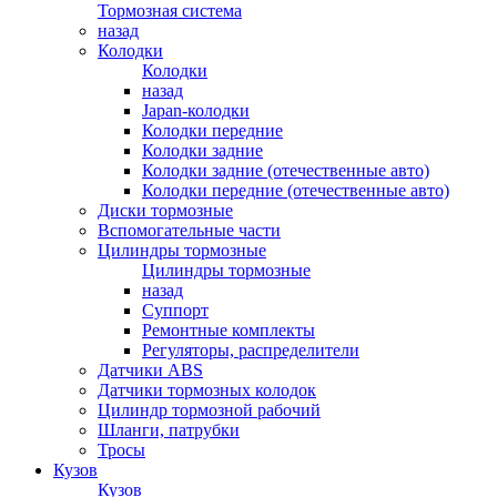
Тормозная система
назад
Колодки
Колодки
назад
Japan-колодки
Колодки передние
Колодки задние
Колодки задние (отечественные авто)
Колодки передние (отечественные авто)
Диски тормозные
Вспомогательные части
Цилиндры тормозные
Цилиндры тормозные
назад
Суппорт
Ремонтные комплекты
Регуляторы, распределители
Датчики ABS
Датчики тормозных колодок
Цилиндр тормозной рабочий
Шланги, патрубки
Тросы
Кузов
Кузов