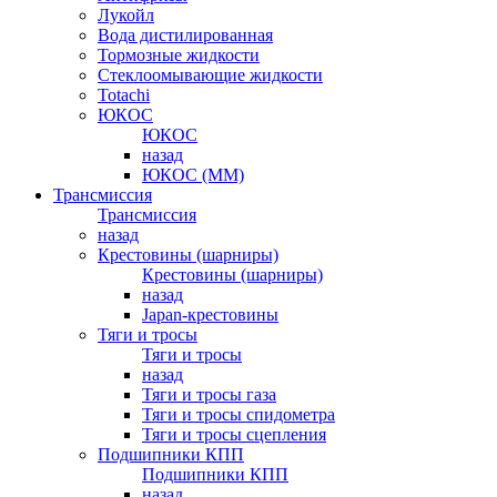
Лукойл
Вода дистилированная
Тормозные жидкости
Стеклоомывающие жидкости
Totachi
ЮКОС
ЮКОС
назад
ЮКОС (ММ)
Трансмиссия
Трансмиссия
назад
Крестовины (шарниры)
Крестовины (шарниры)
назад
Japan-крестовины
Тяги и тросы
Тяги и тросы
назад
Тяги и тросы газа
Тяги и тросы спидометра
Тяги и тросы сцепления
Подшипники КПП
Подшипники КПП
назад