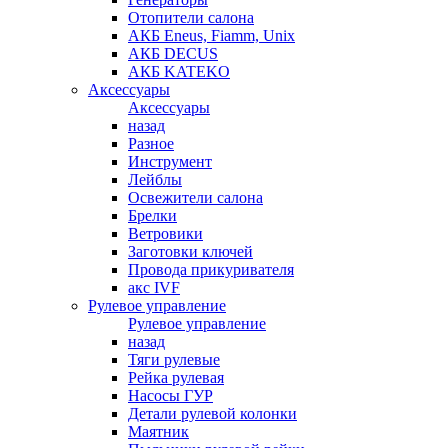
Отопители салона
АКБ Eneus, Fiamm, Unix
АКБ DECUS
АКБ KATEKO
Аксессуары
Аксессуары
назад
Разное
Инструмент
Лейблы
Освежители салона
Брелки
Ветровики
Заготовки ключей
Провода прикуривателя
акс IVF
Рулевое управление
Рулевое управление
назад
Тяги рулевые
Рейка рулевая
Насосы ГУР
Детали рулевой колонки
Маятник