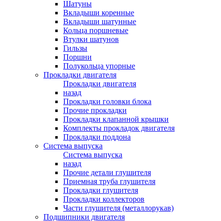
Шатуны
Вкладыши коренные
Вкладыши шатунные
Кольца поршневые
Втулки шатунов
Гильзы
Поршни
Полукольца упорные
Прокладки двигателя
Прокладки двигателя
назад
Прокладки головки блока
Прочие прокладки
Прокладки клапанной крышки
Комплекты прокладок двигателя
Прокладки поддона
Система выпуска
Система выпуска
назад
Прочие детали глушителя
Приемная труба глушителя
Прокладки глушителя
Прокладки коллекторов
Части глушителя (металлорукав)
Подшипники двигателя