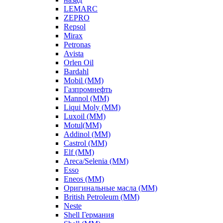
LEMARC
ZEPRO
Repsol
Mirax
Petronas
Avista
Orlen Oil
Bardahl
Mobil (ММ)
Газпромнефть
Mannol (ММ)
Liqui Moly (ММ)
Luxoil (ММ)
Motul(ММ)
Addinol (ММ)
Castrol (ММ)
Elf (ММ)
Areca/Selenia (ММ)
Esso
Eneos (ММ)
Оригинальные масла (ММ)
British Petroleum (ММ)
Neste
Shell Германия