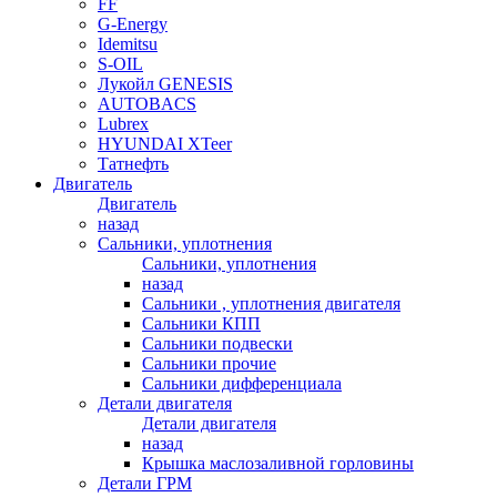
FF
G-Energy
Idemitsu
S-OIL
Лукойл GENESIS
AUTOBACS
Lubrex
HYUNDAI XTeer
Татнефть
Двигатель
Двигатель
назад
Сальники, уплотнения
Сальники, уплотнения
назад
Сальники , уплотнения двигателя
Сальники КПП
Сальники подвески
Сальники прочие
Сальники дифференциала
Детали двигателя
Детали двигателя
назад
Крышка маслозаливной горловины
Детали ГРМ