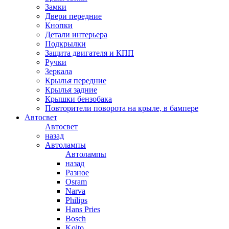
Замки
Двери передние
Кнопки
Детали интерьера
Подкрылки
Защита двигателя и КПП
Ручки
Зеркала
Крылья передние
Крылья задние
Крышки бензобака
Повторители поворота на крыле, в бампере
Автосвет
Автосвет
назад
Автолампы
Автолампы
назад
Разное
Osram
Narva
Philips
Hans Pries
Bosch
Koito