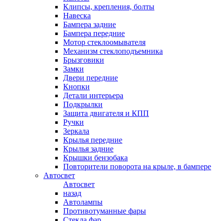
Клипсы, крепления, болты
Навеска
Бампера задние
Бампера передние
Мотор стеклоомывателя
Механизм стеклоподъемника
Брызговики
Замки
Двери передние
Кнопки
Детали интерьера
Подкрылки
Защита двигателя и КПП
Ручки
Зеркала
Крылья передние
Крылья задние
Крышки бензобака
Повторители поворота на крыле, в бампере
Автосвет
Автосвет
назад
Автолампы
Противотуманные фары
Стекла фар