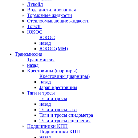
Лукойл
Вода дистилированная
Тормозные жидкости
Стеклоомывающие жидкости
Totachi
ЮКОС
ЮКОС
назад
ЮКОС (ММ)
Трансмиссия
Трансмиссия
назад
Крестовины (шарниры)
Крестовины (шарниры)
назад
Japan-крестовины
Тяги и тросы
Тяги и тросы
назад
Тяги и тросы газа
Тяги и тросы спидометра
Тяги и тросы сцепления
Подшипники КПП
Подшипники КПП
назад