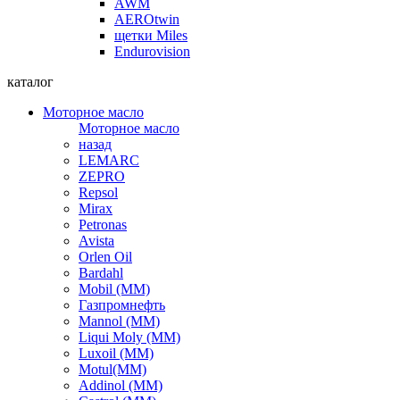
AWM
AEROtwin
щетки Miles
Endurovision
каталог
Моторное масло
Моторное масло
назад
LEMARC
ZEPRO
Repsol
Mirax
Petronas
Avista
Orlen Oil
Bardahl
Mobil (ММ)
Газпромнефть
Mannol (ММ)
Liqui Moly (ММ)
Luxoil (ММ)
Motul(ММ)
Addinol (ММ)