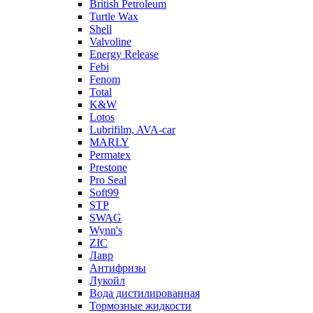
British Petroleum
Turtle Wax
Shell
Valvoline
Energy Release
Febi
Fenom
Total
K&W
Lotos
Lubrifilm, AVA-car
MARLY
Permatex
Prestone
Pro Seal
Soft99
STP
SWAG
Wynn's
ZIC
Лавр
Антифризы
Лукойл
Вода дистилированная
Тормозные жидкости