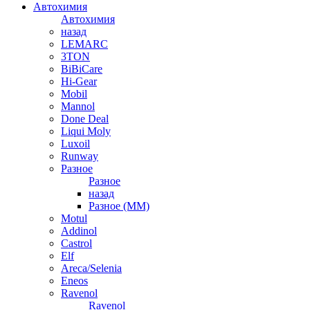
Автохимия
Автохимия
назад
LEMARC
3TON
BiBiCare
Hi-Gear
Mobil
Mannol
Done Deal
Liqui Moly
Luxoil
Runway
Разное
Разное
назад
Разное (ММ)
Motul
Addinol
Castrol
Elf
Areca/Selenia
Eneos
Ravenol
Ravenol