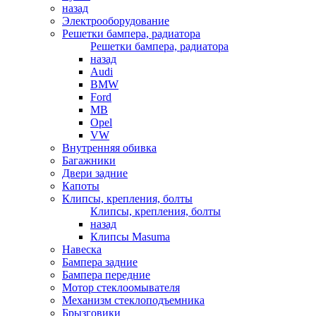
назад
Электрооборудование
Решетки бампера, радиатора
Решетки бампера, радиатора
назад
Audi
BMW
Ford
MB
Opel
VW
Внутренняя обивка
Багажники
Двери задние
Капоты
Клипсы, крепления, болты
Клипсы, крепления, болты
назад
Клипсы Masuma
Навеска
Бампера задние
Бампера передние
Мотор стеклоомывателя
Механизм стеклоподъемника
Брызговики