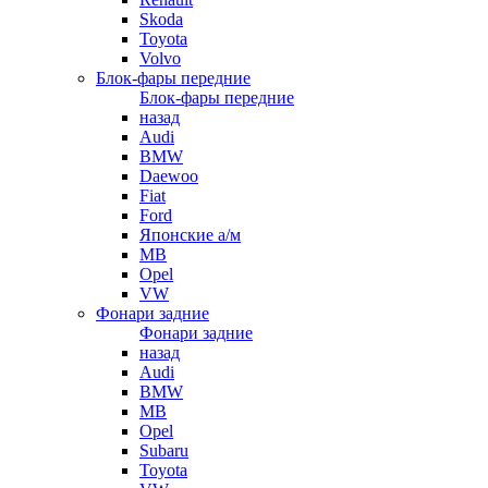
Skoda
Toyota
Volvo
Блок-фары передние
Блок-фары передние
назад
Audi
BMW
Daewoo
Fiat
Ford
Японские а/м
MB
Opel
VW
Фонари задние
Фонари задние
назад
Audi
BMW
MB
Opel
Subaru
Toyota