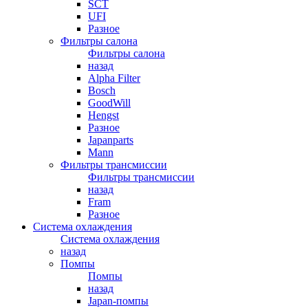
SCT
UFI
Разное
Фильтры салона
Фильтры салона
назад
Alpha Filter
Bosch
GoodWill
Hengst
Разное
Japanparts
Mann
Фильтры трансмиссии
Фильтры трансмиссии
назад
Fram
Разное
Система охлаждения
Система охлаждения
назад
Помпы
Помпы
назад
Japan-помпы