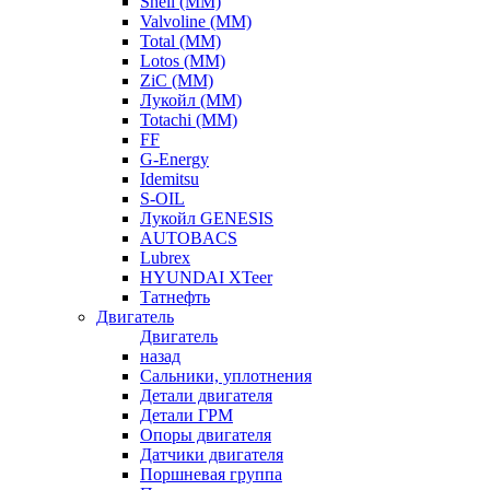
Shell (ММ)
Valvoline (ММ)
Total (ММ)
Lotos (ММ)
ZiC (ММ)
Лукойл (ММ)
Totachi (MM)
FF
G-Energy
Idemitsu
S-OIL
Лукойл GENESIS
AUTOBACS
Lubrex
HYUNDAI XTeer
Татнефть
Двигатель
Двигатель
назад
Сальники, уплотнения
Детали двигателя
Детали ГРМ
Опоры двигателя
Датчики двигателя
Поршневая группа