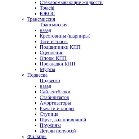
Стеклоомывающие жидкости
Totachi
ЮКОС
Трансмиссия
Трансмиссия
назад
Крестовины (шарниры)
Тяги и тросы
Подшипники КПП
Сцепление
Опоры КПП
Прокладки КПП
Муфты
Подвеска
Подвеска
назад
Сайлентблоки
Стабилизатор
Амортизаторы
Рычаги и опоры
Ступица
Шрус, вал приводной
Пружины
Детали полуосей
Фильтры