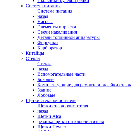
Пыльники рулевой рейки
Система питания
Система питания
назад
Насосы
Элементы впрыска
Свечи накаливания
Детали топливной аппаратуры
Форсунки
Карбюратор
Китайцы
Стекла
Стекла
назад
Вспомогательные части
Боковые
Комплектующие для ремонта и вклейки стекл
Задние
Лобовые
Щетки стеклоочистителя
Щетки стеклоочистителя
назад
Щетки Alca
резинка щетки стеклоочистителя
Щетки Heyner