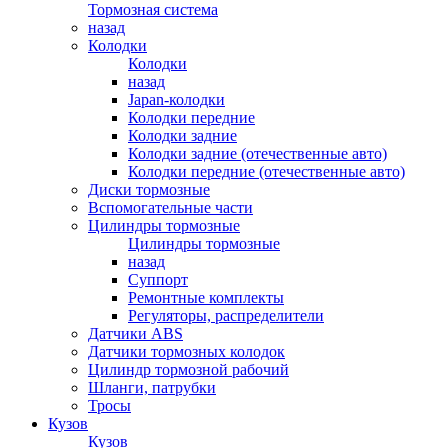
Тормозная система
назад
Колодки
Колодки
назад
Japan-колодки
Колодки передние
Колодки задние
Колодки задние (отечественные авто)
Колодки передние (отечественные авто)
Диски тормозные
Вспомогательные части
Цилиндры тормозные
Цилиндры тормозные
назад
Суппорт
Ремонтные комплекты
Регуляторы, распределители
Датчики ABS
Датчики тормозных колодок
Цилиндр тормозной рабочий
Шланги, патрубки
Тросы
Кузов
Кузов