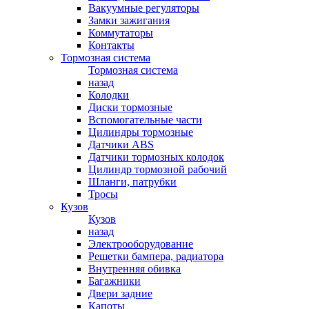
Вакуумные регуляторы
Замки зажигания
Коммутаторы
Контакты
Тормозная система
Тормозная система
назад
Колодки
Диски тормозные
Вспомогательные части
Цилиндры тормозные
Датчики ABS
Датчики тормозных колодок
Цилиндр тормозной рабочий
Шланги, патрубки
Тросы
Кузов
Кузов
назад
Электрооборудование
Решетки бампера, радиатора
Внутренняя обивка
Багажники
Двери задние
Капоты