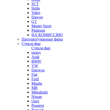
SCT
Hella
Valeo
Dawoo
GT
Master Sport
Platinum
НА КОМИССИЮ
Противотуманные фары
Стекла фар
Стекла фар
назад
Audi
BMW
VW
Daewoo
Fiat
Ford
Mazda
MB
Mitsubishi
Nissan
Opel
Peugeot
Renault