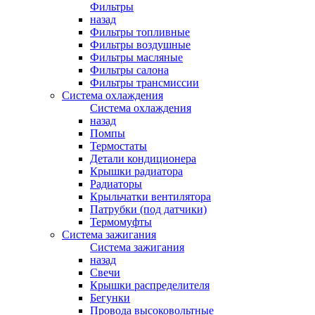
Фильтры
назад
Фильтры топливные
Фильтры воздушные
Фильтры масляные
Фильтры салона
Фильтры трансмиссии
Система охлаждения
Система охлаждения
назад
Помпы
Термостаты
Детали кондиционера
Крышки радиатора
Радиаторы
Крыльчатки вентилятора
Патрубки (под датчики)
Термомуфты
Система зажигания
Система зажигания
назад
Свечи
Крышки распределителя
Бегунки
Провода высоковольтные