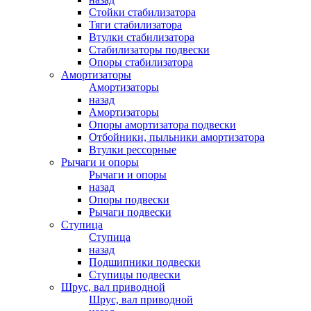
Стойки стабилизатора
Тяги стабилизатора
Втулки стабилизатора
Стабилизаторы подвески
Опоры стабилизатора
Амортизаторы
Амортизаторы
назад
Амортизаторы
Опоры амортизатора подвески
Отбойники, пыльники амортизатора
Втулки рессорные
Рычаги и опоры
Рычаги и опоры
назад
Опоры подвески
Рычаги подвески
Ступица
Ступица
назад
Подшипники подвески
Ступицы подвески
Шрус, вал приводной
Шрус, вал приводной