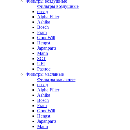
Фильтры воздушные
Фильтры воздушные
назад
Alpha Filter
Ashika
Bosch
Fram
GoodWill
Hengst
Japanparts
Mann
SCT
UFI
Разное
Фильтры масляные
Фильтры масляные
назад
Alpha Filter
Ashika
Bosch
Fram
GoodWill
Hengst
Japanparts
Mann