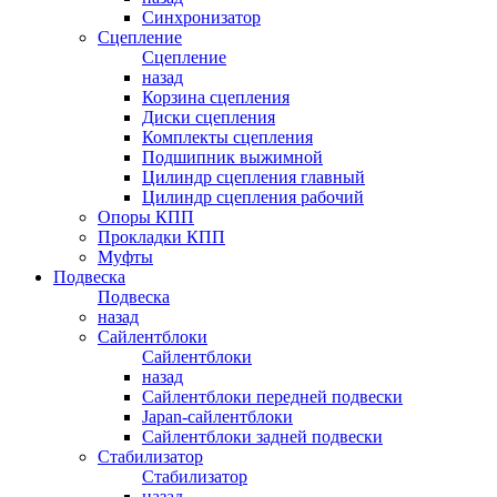
Синхронизатор
Сцепление
Сцепление
назад
Корзина сцепления
Диски сцепления
Комплекты сцепления
Подшипник выжимной
Цилиндр сцепления главный
Цилиндр сцепления рабочий
Опоры КПП
Прокладки КПП
Муфты
Подвеска
Подвеска
назад
Сайлентблоки
Сайлентблоки
назад
Сайлентблоки передней подвески
Japan-сайлентблоки
Сайлентблоки задней подвески
Стабилизатор
Стабилизатор
назад