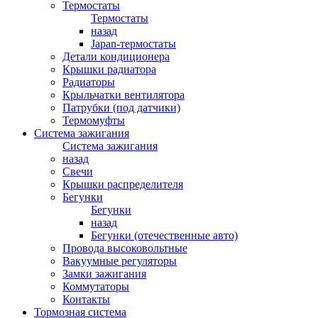
Термостаты
Термостаты
назад
Japan-термостаты
Детали кондиционера
Крышки радиатора
Радиаторы
Крыльчатки вентилятора
Патрубки (под датчики)
Термомуфты
Система зажигания
Система зажигания
назад
Свечи
Крышки распределителя
Бегунки
Бегунки
назад
Бегунки (отечественные авто)
Провода высоковольтные
Вакуумные регуляторы
Замки зажигания
Коммутаторы
Контакты
Тормозная система