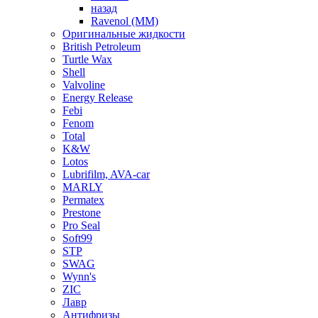
назад
Ravenol (ММ)
Оригинальные жидкости
British Petroleum
Turtle Wax
Shell
Valvoline
Energy Release
Febi
Fenom
Total
K&W
Lotos
Lubrifilm, AVA-car
MARLY
Permatex
Prestone
Pro Seal
Soft99
STP
SWAG
Wynn's
ZIC
Лавр
Антифризы