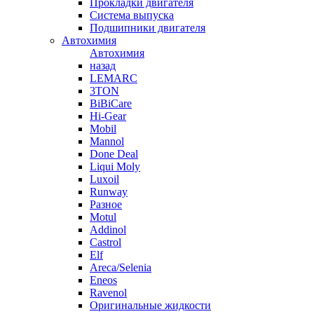
Прокладки двигателя
Система выпуска
Подшипники двигателя
Автохимия
Автохимия
назад
LEMARC
3TON
BiBiCare
Hi-Gear
Mobil
Mannol
Done Deal
Liqui Moly
Luxoil
Runway
Разное
Motul
Addinol
Castrol
Elf
Areca/Selenia
Eneos
Ravenol
Оригинальные жидкости