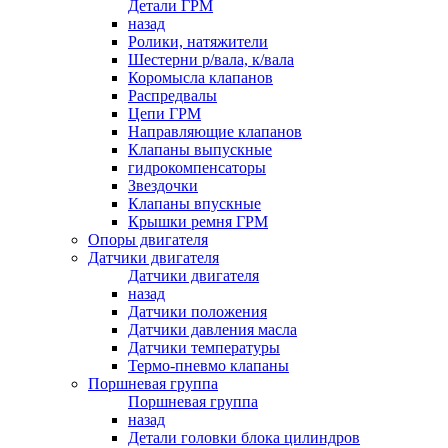
Детали ГРМ
назад
Ролики, натяжители
Шестерни р/вала, к/вала
Коромысла клапанов
Распредвалы
Цепи ГРМ
Направляющие клапанов
Клапаны выпускные
гидрокомпенсаторы
Звездочки
Клапаны впускные
Крышки ремня ГРМ
Опоры двигателя
Датчики двигателя
Датчики двигателя
назад
Датчики положения
Датчики давления масла
Датчики температуры
Термо-пневмо клапаны
Поршневая группа
Поршневая группа
назад
Детали головки блока цилиндров