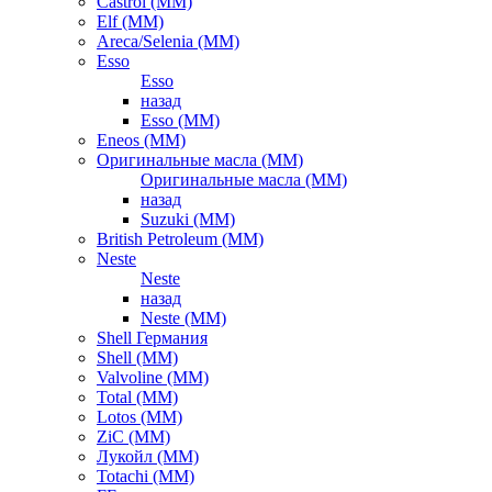
Castrol (ММ)
Elf (ММ)
Areca/Selenia (ММ)
Esso
Esso
назад
Esso (ММ)
Eneos (ММ)
Оригинальные масла (ММ)
Оригинальные масла (ММ)
назад
Suzuki (ММ)
British Petroleum (ММ)
Neste
Neste
назад
Neste (ММ)
Shell Германия
Shell (ММ)
Valvoline (ММ)
Total (ММ)
Lotos (ММ)
ZiC (ММ)
Лукойл (ММ)
Totachi (MM)