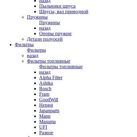
назад
Пыльники шруса
Шрусы, вал приводной
Пружины
Пружины
назад
Опоры пружин
Детали полуосей
Фильтры
Фильтры
назад
Фильтры топливные
Фильтры топливные
назад
Alpha Filter
Ashika
Bosch
Fram
GoodWill
Hengst
Japanparts
Mann
Masuma
UFI
Разное