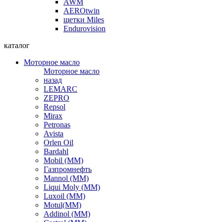
AWM
AEROtwin
щетки Miles
Endurovision
каталог
Моторное масло
Моторное масло
назад
LEMARC
ZEPRO
Repsol
Mirax
Petronas
Avista
Orlen Oil
Bardahl
Mobil (ММ)
Газпромнефть
Mannol (ММ)
Liqui Moly (ММ)
Luxoil (ММ)
Motul(ММ)
Addinol (ММ)