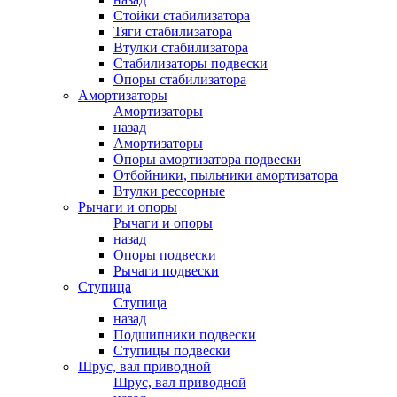
Стойки стабилизатора
Тяги стабилизатора
Втулки стабилизатора
Стабилизаторы подвески
Опоры стабилизатора
Амортизаторы
Амортизаторы
назад
Амортизаторы
Опоры амортизатора подвески
Отбойники, пыльники амортизатора
Втулки рессорные
Рычаги и опоры
Рычаги и опоры
назад
Опоры подвески
Рычаги подвески
Ступица
Ступица
назад
Подшипники подвески
Ступицы подвески
Шрус, вал приводной
Шрус, вал приводной