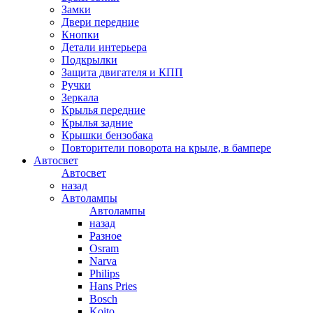
Замки
Двери передние
Кнопки
Детали интерьера
Подкрылки
Защита двигателя и КПП
Ручки
Зеркала
Крылья передние
Крылья задние
Крышки бензобака
Повторители поворота на крыле, в бампере
Автосвет
Автосвет
назад
Автолампы
Автолампы
назад
Разное
Osram
Narva
Philips
Hans Pries
Bosch
Koito