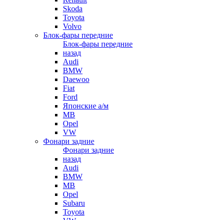
Skoda
Toyota
Volvo
Блок-фары передние
Блок-фары передние
назад
Audi
BMW
Daewoo
Fiat
Ford
Японские а/м
MB
Opel
VW
Фонари задние
Фонари задние
назад
Audi
BMW
MB
Opel
Subaru
Toyota