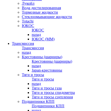
Лукойл
Вода дистилированная
Тормозные жидкости
Стеклоомывающие жидкости
Totachi
ЮКОС
ЮКОС
назад
ЮКОС (ММ)
Трансмиссия
Трансмиссия
назад
Крестовины (шарниры)
Крестовины (шарниры)
назад
Japan-крестовины
Тяги и тросы
Тяги и тросы
назад
Тяги и тросы газа
Тяги и тросы спидометра
Тяги и тросы сцепления
Подшипники КПП
Подшипники КПП
назад