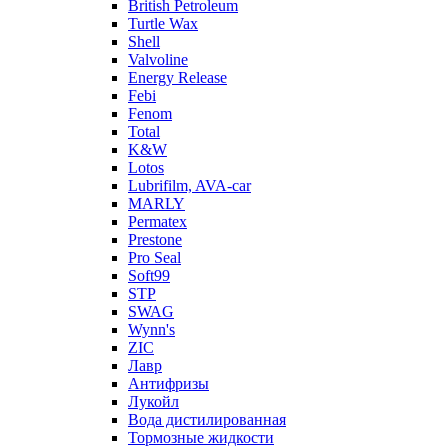
British Petroleum
Turtle Wax
Shell
Valvoline
Energy Release
Febi
Fenom
Total
K&W
Lotos
Lubrifilm, AVA-car
MARLY
Permatex
Prestone
Pro Seal
Soft99
STP
SWAG
Wynn's
ZIC
Лавр
Антифризы
Лукойл
Вода дистилированная
Тормозные жидкости