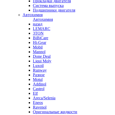
Прокладки двигателя
Система выпуска
Подшипники двигателя
Автохимия
Автохимия
назад
LEMARC
3TON
BiBiCare
Hi-Gear
Mobil
Mannol
Done Deal
Liqui Moly
Luxoil
Runway
Разное
Motul
Addinol
Castrol
Elf
Areca/Selenia
Eneos
Ravenol
Оригинальные жидкости