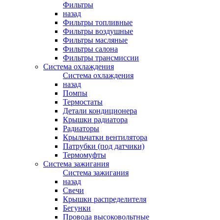
Фильтры
назад
Фильтры топливные
Фильтры воздушные
Фильтры масляные
Фильтры салона
Фильтры трансмиссии
Система охлаждения
Система охлаждения
назад
Помпы
Термостаты
Детали кондиционера
Крышки радиатора
Радиаторы
Крыльчатки вентилятора
Патрубки (под датчики)
Термомуфты
Система зажигания
Система зажигания
назад
Свечи
Крышки распределителя
Бегунки
Провода высоковольтные