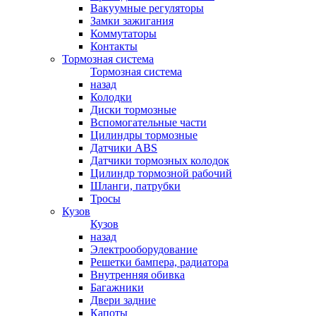
Вакуумные регуляторы
Замки зажигания
Коммутаторы
Контакты
Тормозная система
Тормозная система
назад
Колодки
Диски тормозные
Вспомогательные части
Цилиндры тормозные
Датчики ABS
Датчики тормозных колодок
Цилиндр тормозной рабочий
Шланги, патрубки
Тросы
Кузов
Кузов
назад
Электрооборудование
Решетки бампера, радиатора
Внутренняя обивка
Багажники
Двери задние
Капоты