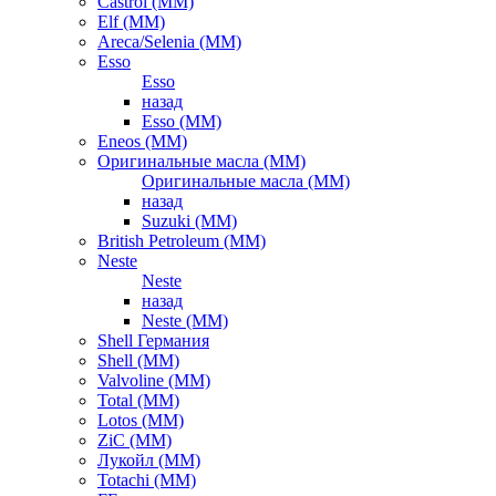
Castrol (ММ)
Elf (ММ)
Areca/Selenia (ММ)
Esso
Esso
назад
Esso (ММ)
Eneos (ММ)
Оригинальные масла (ММ)
Оригинальные масла (ММ)
назад
Suzuki (ММ)
British Petroleum (ММ)
Neste
Neste
назад
Neste (ММ)
Shell Германия
Shell (ММ)
Valvoline (ММ)
Total (ММ)
Lotos (ММ)
ZiC (ММ)
Лукойл (ММ)
Totachi (MM)