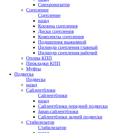
Синхронизатор
Сцепление
Сцепление
назад
Корзина сцепления
Диски сцепления
Комплекты сцепления
Подшипник выжимной
Цилиндр сцепления главный
Цилиндр сцепления рабочий
Опоры КПП
Прокладки КПП
Муфты
Подвеска
Подвеска
назад
Сайлентблоки
Сайлентблоки
назад
Сайлентблоки передней подвески
Japan-сайлентблоки
Сайлентблоки задней подвески
Стабилизатор
Стабилизатор
назад