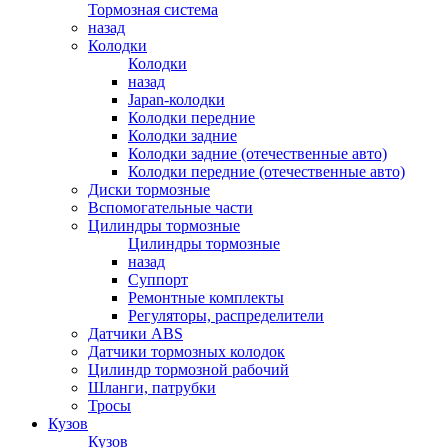
Тормозная система
назад
Колодки
Колодки
назад
Japan-колодки
Колодки передние
Колодки задние
Колодки задние (отечественные авто)
Колодки передние (отечественные авто)
Диски тормозные
Вспомогательные части
Цилиндры тормозные
Цилиндры тормозные
назад
Суппорт
Ремонтные комплекты
Регуляторы, распределители
Датчики ABS
Датчики тормозных колодок
Цилиндр тормозной рабочий
Шланги, патрубки
Тросы
Кузов
Кузов