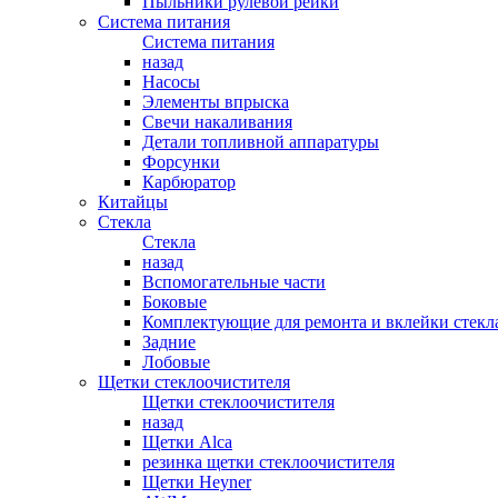
Пыльники рулевой рейки
Система питания
Система питания
назад
Насосы
Элементы впрыска
Свечи накаливания
Детали топливной аппаратуры
Форсунки
Карбюратор
Китайцы
Стекла
Стекла
назад
Вспомогательные части
Боковые
Комплектующие для ремонта и вклейки стекл
Задние
Лобовые
Щетки стеклоочистителя
Щетки стеклоочистителя
назад
Щетки Alca
резинка щетки стеклоочистителя
Щетки Heyner