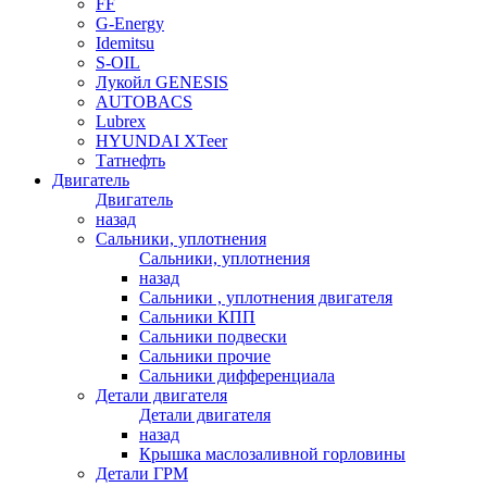
FF
G-Energy
Idemitsu
S-OIL
Лукойл GENESIS
AUTOBACS
Lubrex
HYUNDAI XTeer
Татнефть
Двигатель
Двигатель
назад
Сальники, уплотнения
Сальники, уплотнения
назад
Сальники , уплотнения двигателя
Сальники КПП
Сальники подвески
Сальники прочие
Сальники дифференциала
Детали двигателя
Детали двигателя
назад
Крышка маслозаливной горловины
Детали ГРМ