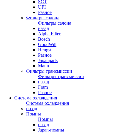
SCT
UFI
Разное
Фильтры салона
Фильтры салона
назад
Alpha Filter
Bosch
GoodWill
Hengst
Разное
Japanparts
Mann
Фильтры трансмиссии
Фильтры трансмиссии
назад
Fram
Разное
Система охлаждения
Система охлаждения
назад
Помпы
Помпы
назад
Japan-помпы