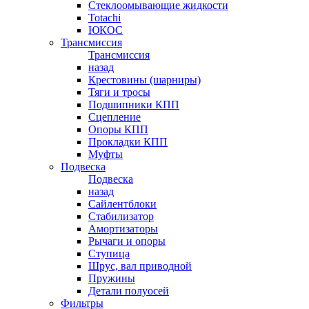
Стеклоомывающие жидкости
Totachi
ЮКОС
Трансмиссия
Трансмиссия
назад
Крестовины (шарниры)
Тяги и тросы
Подшипники КПП
Сцепление
Опоры КПП
Прокладки КПП
Муфты
Подвеска
Подвеска
назад
Сайлентблоки
Стабилизатор
Амортизаторы
Рычаги и опоры
Ступица
Шрус, вал приводной
Пружины
Детали полуосей
Фильтры