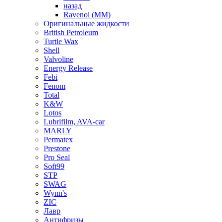
назад
Ravenol (ММ)
Оригинальные жидкости
British Petroleum
Turtle Wax
Shell
Valvoline
Energy Release
Febi
Fenom
Total
K&W
Lotos
Lubrifilm, AVA-car
MARLY
Permatex
Prestone
Pro Seal
Soft99
STP
SWAG
Wynn's
ZIC
Лавр
Антифризы