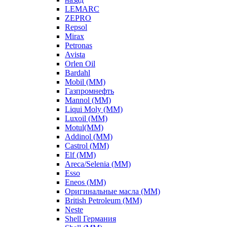
LEMARC
ZEPRO
Repsol
Mirax
Petronas
Avista
Orlen Oil
Bardahl
Mobil (ММ)
Газпромнефть
Mannol (ММ)
Liqui Moly (ММ)
Luxoil (ММ)
Motul(ММ)
Addinol (ММ)
Castrol (ММ)
Elf (ММ)
Areca/Selenia (ММ)
Esso
Eneos (ММ)
Оригинальные масла (ММ)
British Petroleum (ММ)
Neste
Shell Германия