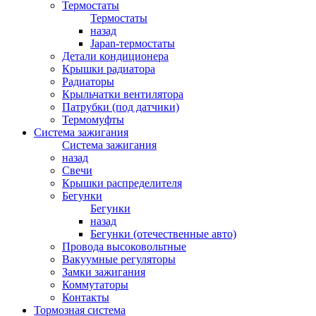
Термостаты
Термостаты
назад
Japan-термостаты
Детали кондиционера
Крышки радиатора
Радиаторы
Крыльчатки вентилятора
Патрубки (под датчики)
Термомуфты
Система зажигания
Система зажигания
назад
Свечи
Крышки распределителя
Бегунки
Бегунки
назад
Бегунки (отечественные авто)
Провода высоковольтные
Вакуумные регуляторы
Замки зажигания
Коммутаторы
Контакты
Тормозная система