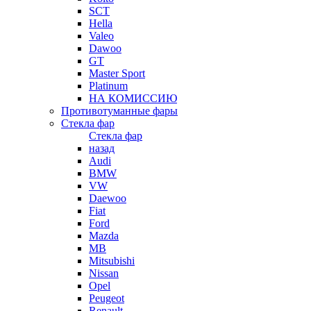
SCT
Hella
Valeo
Dawoo
GT
Master Sport
Platinum
НА КОМИССИЮ
Противотуманные фары
Стекла фар
Стекла фар
назад
Audi
BMW
VW
Daewoo
Fiat
Ford
Mazda
MB
Mitsubishi
Nissan
Opel
Peugeot
Renault