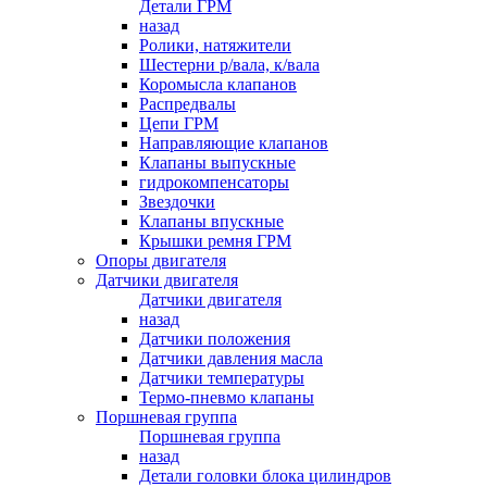
Детали ГРМ
назад
Ролики, натяжители
Шестерни р/вала, к/вала
Коромысла клапанов
Распредвалы
Цепи ГРМ
Направляющие клапанов
Клапаны выпускные
гидрокомпенсаторы
Звездочки
Клапаны впускные
Крышки ремня ГРМ
Опоры двигателя
Датчики двигателя
Датчики двигателя
назад
Датчики положения
Датчики давления масла
Датчики температуры
Термо-пневмо клапаны
Поршневая группа
Поршневая группа
назад
Детали головки блока цилиндров