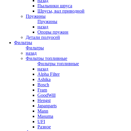
назад
Пыльники шруса
Шрусы, вал приводной
Пружины
Пружины
назад
Опоры пружин
Детали полуосей
Фильтры
Фильтры
назад
Фильтры топливные
Фильтры топливные
назад
Alpha Filter
Ashika
Bosch
Fram
GoodWill
Hengst
Japanparts
Mann
Masuma
UFI
Разное