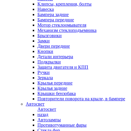
Клипсы, крепления, болты
Навеска
Бампера задние
Бампера передние
Мотор стеклоомывателя
Механизм стеклоподъемника
Брызговики
Замки
Двери передние
Кнопки
Детали интерьера
Подкрылки
Защита двигателя и КПП
Ручки
Зеркала
Крылья передние
Крылья задние
Крышки бензобака
Повторители поворота на крыле, в бампере
Автосвет
Автосвет
назад
Автолампы
Противотуманные фары
Стекла фар