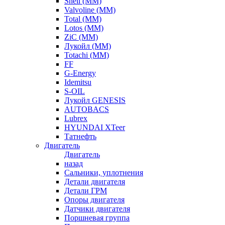
Shell (ММ)
Valvoline (ММ)
Total (ММ)
Lotos (ММ)
ZiC (ММ)
Лукойл (ММ)
Totachi (MM)
FF
G-Energy
Idemitsu
S-OIL
Лукойл GENESIS
AUTOBACS
Lubrex
HYUNDAI XTeer
Татнефть
Двигатель
Двигатель
назад
Сальники, уплотнения
Детали двигателя
Детали ГРМ
Опоры двигателя
Датчики двигателя
Поршневая группа