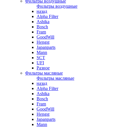
Фильтры воздушные
Фильтры воздушные
назад
Alpha Filter
Ashika
Bosch
Fram
GoodWill
Hengst
Japanparts
Mann
SCT
UFI
Разное
Фильтры масляные
Фильтры масляные
назад
Alpha Filter
Ashika
Bosch
Fram
GoodWill
Hengst
Japanparts
Mann