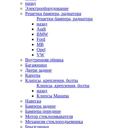
назад
Электрооборудование
Решетки бампера, радиатора
Решетки бампера, радиатора
назад
Audi
BMW
Ford
MB
Opel
VW
Внутренняя обивка
Багажники
Двери задние
Капоты
Клипсы, крепления, болты
Клипсы, крепления, болты
назад
Клипсы Masuma
Навеска
Бампера задние
Бампера передние
Мотор стеклоомывателя
Механизм стеклоподъемника
Брызговики