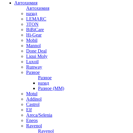
Автохимия
Автохимия
назад
LEMARC
3TON
BiBiCare
Hi-Gear
Mobil
Mannol
Done Deal
Liqui Moly
Luxoil
Runway
Разное
Разное
назад
Разное (ММ)
Motul
Addinol
Castrol
Elf
Areca/Selenia
Eneos
Ravenol
Ravenol