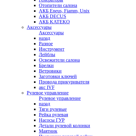
Отопители салона
АКБ Eneus, Fiamm, Unix
АКБ DECUS
АКБ KATEKO
Аксессуары
Аксессуары
назад
Разное
Инструмент
Лейблы
Освежители салона
Брелки
Ветровики
Заготовки ключей
Провода прикуривателя
акс IVF
Рулевое управление
Рулевое управление
назад
Тяги рулевые
Рейка рулевая
Насосы ГУР
Детали рулевой колонки
Маятник