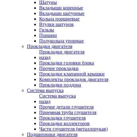
Шатуны
Вкладыши коренные
Вкладыши шатунные
Кольца поршневые
Втулки шатунов
Гильзы
Поршни
Полукольца упорные
Прокладки двигателя
Прокладки двигателя
назад
Прокладки головки блока
Прочие прокладки
Прокладки клапанной крышки
Комплекты прокладок двигателя
Прокладки поддона
Система выпуска
Система выпуска
назад
Прочие детали глушителя
Приемная труба глушителя
Прокладки глушителя
Прокладки коллекторов
Части глушителя (металлорукав)
Подшипники двигателя