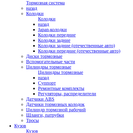
Тормозная система
назад
Колодки
Колодки
назад
Japan-колодки
Колодки передние
Колодки задние
Колодки задние (отечественные авто)
Колодки передние (отечественные авто)
Диски тормозные
Вспомогательные части
Цилиндры тормозные
Цилиндры тормозные
назад
Суппорт
Ремонтные комплекты
Регуляторы, распределители
Датчики ABS
Датчики тормозных колодок
Цилиндр тормозной рабочий
Шланги, патрубки
Тросы
Кузов
Кузов