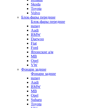
Skoda
Toyota
Volvo
Блок-фары передние
Блок-фары передние
назад
Audi
BMW
Daewoo
Fiat
Ford
Японские а/м
MB
Opel
VW
Фонари задние
Фонари задние
назад
Audi
BMW
MB
Opel
Subaru
Toyota