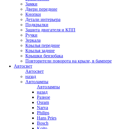
Замки
Двери передние
Кнопки
Детали интерьера
Подкрылки
Защита двигателя и КПП
Ручки
Зеркала
Крылья передние
Крылья задние
Крышки бензобака
Повторители поворота на крыле, в бампере
Автосвет
Автосвет
назад
Автолампы
Автолампы
назад
Разное
Osram
Narva
Philips
Hans Pries
Bosch
Koito