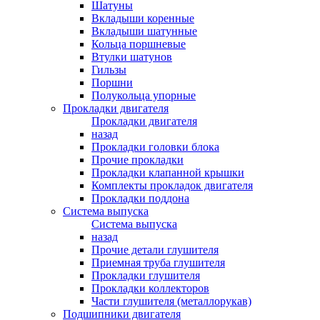
Шатуны
Вкладыши коренные
Вкладыши шатунные
Кольца поршневые
Втулки шатунов
Гильзы
Поршни
Полукольца упорные
Прокладки двигателя
Прокладки двигателя
назад
Прокладки головки блока
Прочие прокладки
Прокладки клапанной крышки
Комплекты прокладок двигателя
Прокладки поддона
Система выпуска
Система выпуска
назад
Прочие детали глушителя
Приемная труба глушителя
Прокладки глушителя
Прокладки коллекторов
Части глушителя (металлорукав)
Подшипники двигателя