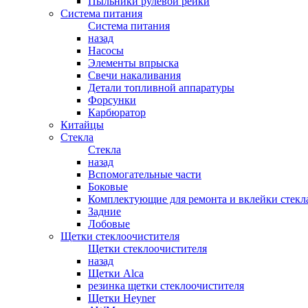
Пыльники рулевой рейки
Система питания
Система питания
назад
Насосы
Элементы впрыска
Свечи накаливания
Детали топливной аппаратуры
Форсунки
Карбюратор
Китайцы
Стекла
Стекла
назад
Вспомогательные части
Боковые
Комплектующие для ремонта и вклейки стекл
Задние
Лобовые
Щетки стеклоочистителя
Щетки стеклоочистителя
назад
Щетки Alca
резинка щетки стеклоочистителя
Щетки Heyner