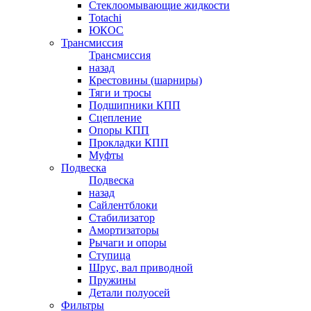
Стеклоомывающие жидкости
Totachi
ЮКОС
Трансмиссия
Трансмиссия
назад
Крестовины (шарниры)
Тяги и тросы
Подшипники КПП
Сцепление
Опоры КПП
Прокладки КПП
Муфты
Подвеска
Подвеска
назад
Сайлентблоки
Стабилизатор
Амортизаторы
Рычаги и опоры
Ступица
Шрус, вал приводной
Пружины
Детали полуосей
Фильтры