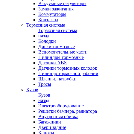
Вакуумные регуляторы
Замки зажигания
Коммутаторы
Контакты
Тормозная система
Тормозная система
назад
Колодки
Диски тормозные
Вспомогательные части
Цилиндры тормозные
Датчики ABS
Датчики тормозных колодок
Цилиндр тормозной рабочий
Шланги, патрубки
Тросы
Кузов
Кузов
назад
Электрооборудование
Решетки бампера, радиатора
Внутренняя обивка
Багажники
Двери задние
Капоты