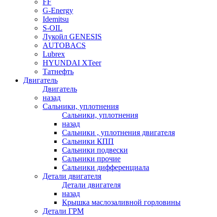
FF
G-Energy
Idemitsu
S-OIL
Лукойл GENESIS
AUTOBACS
Lubrex
HYUNDAI XTeer
Татнефть
Двигатель
Двигатель
назад
Сальники, уплотнения
Сальники, уплотнения
назад
Сальники , уплотнения двигателя
Сальники КПП
Сальники подвески
Сальники прочие
Сальники дифференциала
Детали двигателя
Детали двигателя
назад
Крышка маслозаливной горловины
Детали ГРМ