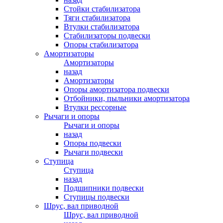
Стойки стабилизатора
Тяги стабилизатора
Втулки стабилизатора
Стабилизаторы подвески
Опоры стабилизатора
Амортизаторы
Амортизаторы
назад
Амортизаторы
Опоры амортизатора подвески
Отбойники, пыльники амортизатора
Втулки рессорные
Рычаги и опоры
Рычаги и опоры
назад
Опоры подвески
Рычаги подвески
Ступица
Ступица
назад
Подшипники подвески
Ступицы подвески
Шрус, вал приводной
Шрус, вал приводной