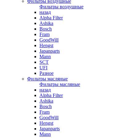
Фильтры воздушные
Фильтры воздушные
назад
Alpha Filter
Ashika
Bosch
Fram
GoodWill
Hengst
Japanparts
Mann
SCT
UFI
Разное
Фильтры масляные
Фильтры масляные
назад
Alpha Filter
Ashika
Bosch
Fram
GoodWill
Hengst
Japanparts
Mann