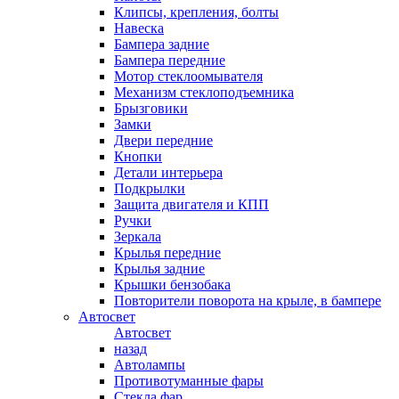
Клипсы, крепления, болты
Навеска
Бампера задние
Бампера передние
Мотор стеклоомывателя
Механизм стеклоподъемника
Брызговики
Замки
Двери передние
Кнопки
Детали интерьера
Подкрылки
Защита двигателя и КПП
Ручки
Зеркала
Крылья передние
Крылья задние
Крышки бензобака
Повторители поворота на крыле, в бампере
Автосвет
Автосвет
назад
Автолампы
Противотуманные фары
Стекла фар