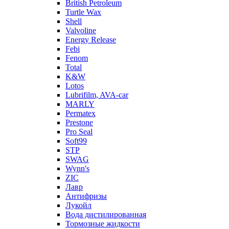
British Petroleum
Turtle Wax
Shell
Valvoline
Energy Release
Febi
Fenom
Total
K&W
Lotos
Lubrifilm, AVA-car
MARLY
Permatex
Prestone
Pro Seal
Soft99
STP
SWAG
Wynn's
ZIC
Лавр
Антифризы
Лукойл
Вода дистилированная
Тормозные жидкости