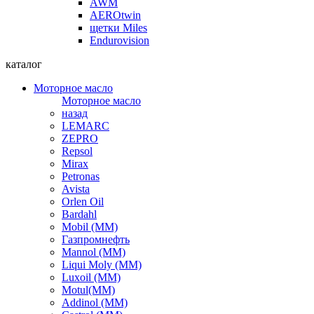
AWM
AEROtwin
щетки Miles
Endurovision
каталог
Моторное масло
Моторное масло
назад
LEMARC
ZEPRO
Repsol
Mirax
Petronas
Avista
Orlen Oil
Bardahl
Mobil (ММ)
Газпромнефть
Mannol (ММ)
Liqui Moly (ММ)
Luxoil (ММ)
Motul(ММ)
Addinol (ММ)