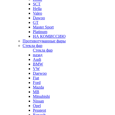
SCT
Hella
Valeo
Dawoo
GT
Master Sport
Platinum
НА КОМИССИЮ
Противотуманные фары
Стекла фар
Стекла фар
назад
Audi
BMW
VW
Daewoo
Fiat
Ford
Mazda
MB
Mitsubishi
Nissan
Opel
Peugeot
Renault