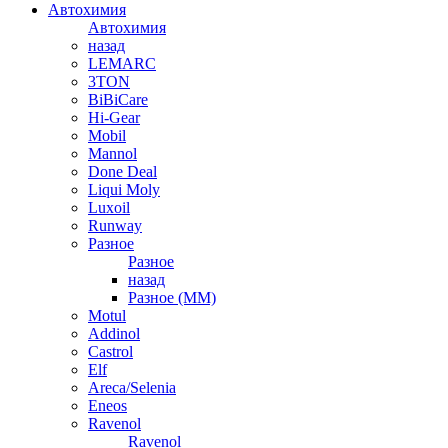
Автохимия
Автохимия
назад
LEMARC
3TON
BiBiCare
Hi-Gear
Mobil
Mannol
Done Deal
Liqui Moly
Luxoil
Runway
Разное
Разное
назад
Разное (ММ)
Motul
Addinol
Castrol
Elf
Areca/Selenia
Eneos
Ravenol
Ravenol