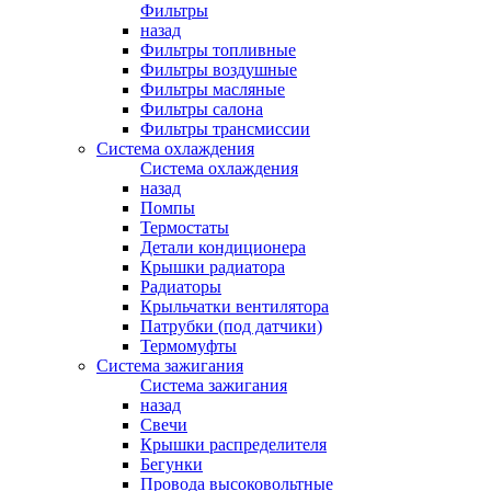
Фильтры
назад
Фильтры топливные
Фильтры воздушные
Фильтры масляные
Фильтры салона
Фильтры трансмиссии
Система охлаждения
Система охлаждения
назад
Помпы
Термостаты
Детали кондиционера
Крышки радиатора
Радиаторы
Крыльчатки вентилятора
Патрубки (под датчики)
Термомуфты
Система зажигания
Система зажигания
назад
Свечи
Крышки распределителя
Бегунки
Провода высоковольтные