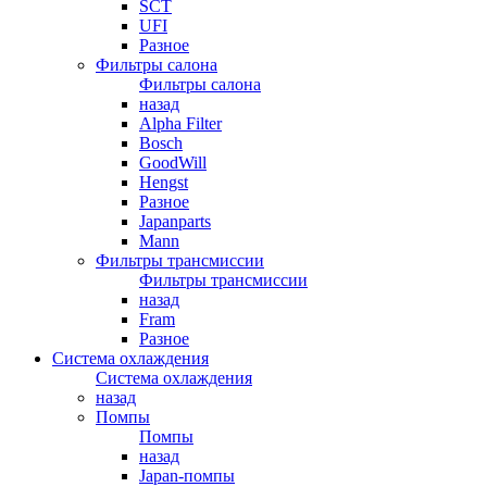
SCT
UFI
Разное
Фильтры салона
Фильтры салона
назад
Alpha Filter
Bosch
GoodWill
Hengst
Разное
Japanparts
Mann
Фильтры трансмиссии
Фильтры трансмиссии
назад
Fram
Разное
Система охлаждения
Система охлаждения
назад
Помпы
Помпы
назад
Japan-помпы