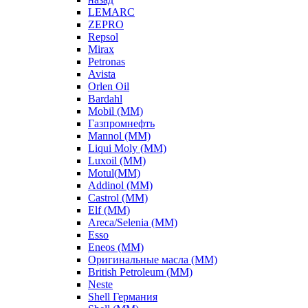
LEMARC
ZEPRO
Repsol
Mirax
Petronas
Avista
Orlen Oil
Bardahl
Mobil (ММ)
Газпромнефть
Mannol (ММ)
Liqui Moly (ММ)
Luxoil (ММ)
Motul(ММ)
Addinol (ММ)
Castrol (ММ)
Elf (ММ)
Areca/Selenia (ММ)
Esso
Eneos (ММ)
Оригинальные масла (ММ)
British Petroleum (ММ)
Neste
Shell Германия