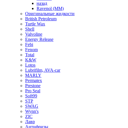
назад
Ravenol (ММ)
Оригинальные жидкости
British Petroleum
Turtle Wax
Shell
Valvoline
Energy Release
Febi
Fenom
Total
K&W
Lotos
Lubrifilm, AVA-car
MARLY
Permatex
Prestone
Pro Seal
Soft99
STP
SWAG
Wynn's
ZIC
Лавр
Антифризы