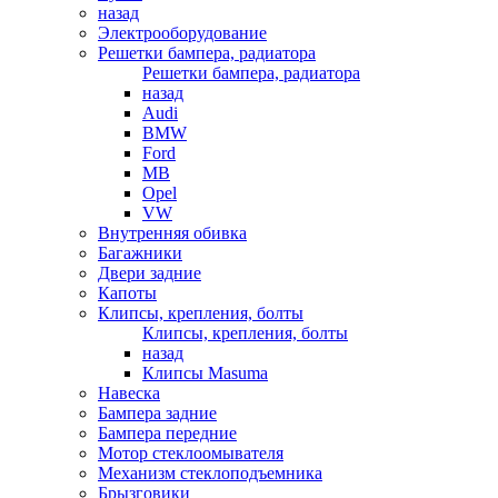
назад
Электрооборудование
Решетки бампера, радиатора
Решетки бампера, радиатора
назад
Audi
BMW
Ford
MB
Opel
VW
Внутренняя обивка
Багажники
Двери задние
Капоты
Клипсы, крепления, болты
Клипсы, крепления, болты
назад
Клипсы Masuma
Навеска
Бампера задние
Бампера передние
Мотор стеклоомывателя
Механизм стеклоподъемника
Брызговики