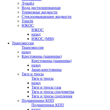
Лукойл
Вода дистилированная
Тормозные жидкости
Стеклоомывающие жидкости
Totachi
ЮКОС
ЮКОС
назад
ЮКОС (ММ)
Трансмиссия
Трансмиссия
назад
Крестовины (шарниры)
Крестовины (шарниры)
назад
Japan-крестовины
Тяги и тросы
Тяги и тросы
назад
Тяги и тросы газа
Тяги и тросы спидометра
Тяги и тросы сцепления
Подшипники КПП
Подшипники КПП
назад