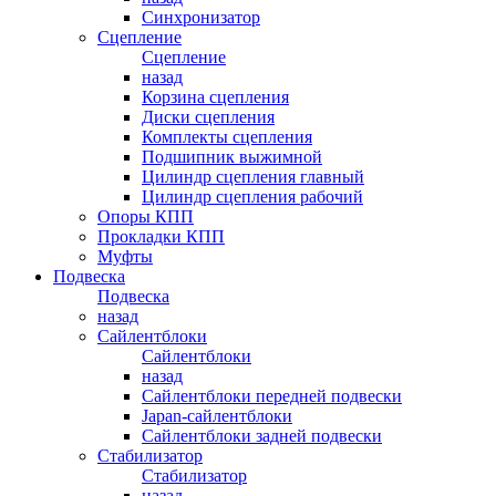
Синхронизатор
Сцепление
Сцепление
назад
Корзина сцепления
Диски сцепления
Комплекты сцепления
Подшипник выжимной
Цилиндр сцепления главный
Цилиндр сцепления рабочий
Опоры КПП
Прокладки КПП
Муфты
Подвеска
Подвеска
назад
Сайлентблоки
Сайлентблоки
назад
Сайлентблоки передней подвески
Japan-сайлентблоки
Сайлентблоки задней подвески
Стабилизатор
Стабилизатор
назад