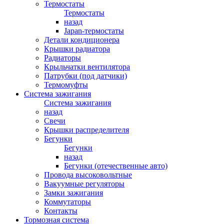
Термостаты
Термостаты
назад
Japan-термостаты
Детали кондиционера
Крышки радиатора
Радиаторы
Крыльчатки вентилятора
Патрубки (под датчики)
Термомуфты
Система зажигания
Система зажигания
назад
Свечи
Крышки распределителя
Бегунки
Бегунки
назад
Бегунки (отечественные авто)
Провода высоковольтные
Вакуумные регуляторы
Замки зажигания
Коммутаторы
Контакты
Тормозная система