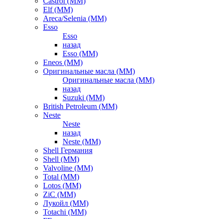
Castrol (ММ)
Elf (ММ)
Areca/Selenia (ММ)
Esso
Esso
назад
Esso (ММ)
Eneos (ММ)
Оригинальные масла (ММ)
Оригинальные масла (ММ)
назад
Suzuki (ММ)
British Petroleum (ММ)
Neste
Neste
назад
Neste (ММ)
Shell Германия
Shell (ММ)
Valvoline (ММ)
Total (ММ)
Lotos (ММ)
ZiC (ММ)
Лукойл (ММ)
Totachi (MM)