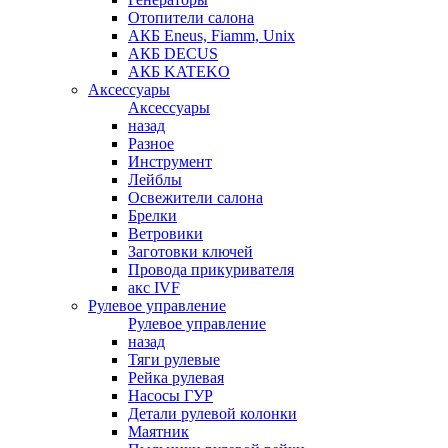
Отопители салона
АКБ Eneus, Fiamm, Unix
АКБ DECUS
АКБ KATEKO
Аксессуары
Аксессуары
назад
Разное
Инструмент
Лейблы
Освежители салона
Брелки
Ветровики
Заготовки ключей
Провода прикуривателя
акс IVF
Рулевое управление
Рулевое управление
назад
Тяги рулевые
Рейка рулевая
Насосы ГУР
Детали рулевой колонки
Маятник