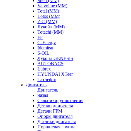
Shell (ММ)
Valvoline (ММ)
Total (ММ)
Lotos (ММ)
ZiC (ММ)
Лукойл (ММ)
Totachi (MM)
FF
G-Energy
Idemitsu
S-OIL
Лукойл GENESIS
AUTOBACS
Lubrex
HYUNDAI XTeer
Татнефть
Двигатель
Двигатель
назад
Сальники, уплотнения
Детали двигателя
Детали ГРМ
Опоры двигателя
Датчики двигателя
Поршневая группа