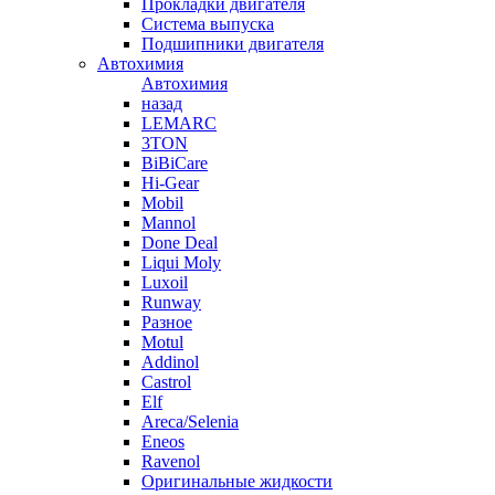
Прокладки двигателя
Система выпуска
Подшипники двигателя
Автохимия
Автохимия
назад
LEMARC
3TON
BiBiCare
Hi-Gear
Mobil
Mannol
Done Deal
Liqui Moly
Luxoil
Runway
Разное
Motul
Addinol
Castrol
Elf
Areca/Selenia
Eneos
Ravenol
Оригинальные жидкости