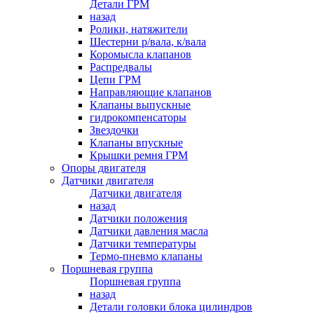
Детали ГРМ
назад
Ролики, натяжители
Шестерни р/вала, к/вала
Коромысла клапанов
Распредвалы
Цепи ГРМ
Направляющие клапанов
Клапаны выпускные
гидрокомпенсаторы
Звездочки
Клапаны впускные
Крышки ремня ГРМ
Опоры двигателя
Датчики двигателя
Датчики двигателя
назад
Датчики положения
Датчики давления масла
Датчики температуры
Термо-пневмо клапаны
Поршневая группа
Поршневая группа
назад
Детали головки блока цилиндров