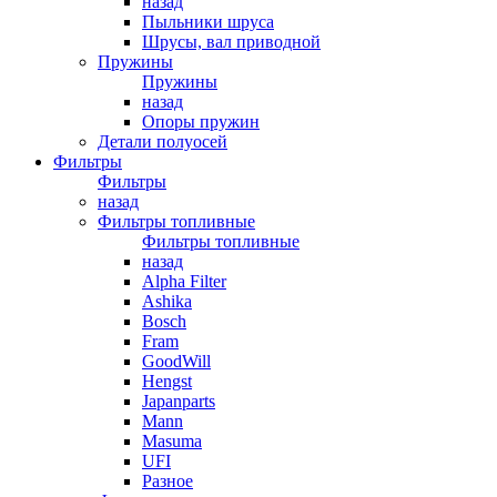
назад
Пыльники шруса
Шрусы, вал приводной
Пружины
Пружины
назад
Опоры пружин
Детали полуосей
Фильтры
Фильтры
назад
Фильтры топливные
Фильтры топливные
назад
Alpha Filter
Ashika
Bosch
Fram
GoodWill
Hengst
Japanparts
Mann
Masuma
UFI
Разное