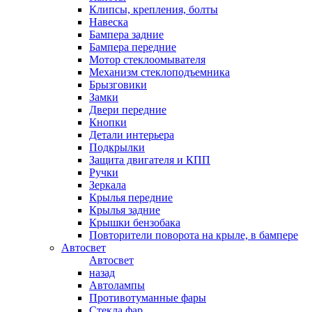
Клипсы, крепления, болты
Навеска
Бампера задние
Бампера передние
Мотор стеклоомывателя
Механизм стеклоподъемника
Брызговики
Замки
Двери передние
Кнопки
Детали интерьера
Подкрылки
Защита двигателя и КПП
Ручки
Зеркала
Крылья передние
Крылья задние
Крышки бензобака
Повторители поворота на крыле, в бампере
Автосвет
Автосвет
назад
Автолампы
Противотуманные фары
Стекла фар