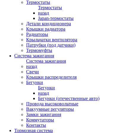
Термостаты
Термостаты
назад
Japan-термостаты
Детали кондиционера
Крышки радиатора
Радиаторы
Крыльчатки вентилятора
Патрубки (под датчики)
Термомуфты
Система зажигания
Система зажигания
назад
Свечи
Крышки распределителя
Бегунки
Бегунки
назад
Бегунки (отечественные авто)
Провода высоковольтные
Вакуумные регуляторы
Замки зажигания
Коммутаторы
Контакты
Тормозная система