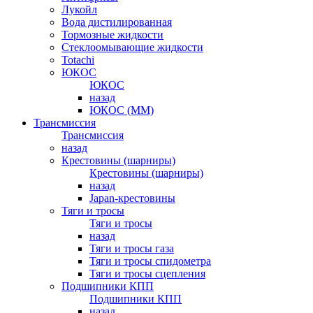
Лукойл
Вода дистилированная
Тормозные жидкости
Стеклоомывающие жидкости
Totachi
ЮКОС
ЮКОС
назад
ЮКОС (ММ)
Трансмиссия
Трансмиссия
назад
Крестовины (шарниры)
Крестовины (шарниры)
назад
Japan-крестовины
Тяги и тросы
Тяги и тросы
назад
Тяги и тросы газа
Тяги и тросы спидометра
Тяги и тросы сцепления
Подшипники КПП
Подшипники КПП
назад