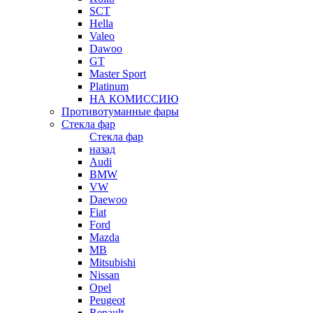
SCT
Hella
Valeo
Dawoo
GT
Master Sport
Platinum
НА КОМИССИЮ
Противотуманные фары
Стекла фар
Стекла фар
назад
Audi
BMW
VW
Daewoo
Fiat
Ford
Mazda
MB
Mitsubishi
Nissan
Opel
Peugeot
Renault