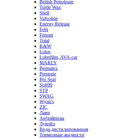
British Petroleum
Turtle Wax
Shell
Valvoline
Energy Release
Febi
Fenom
Total
K&W
Lotos
Lubrifilm, AVA-car
MARLY
Permatex
Prestone
Pro Seal
Soft99
STP
SWAG
Wynn's
ZIC
Лавр
Антифризы
Лукойл
Вода дистилированная
Тормозные жидкости