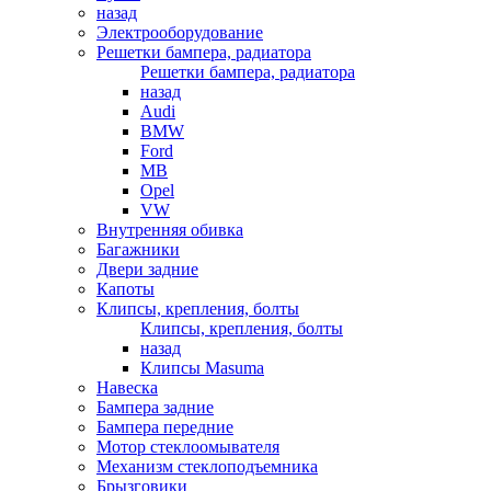
назад
Электрооборудование
Решетки бампера, радиатора
Решетки бампера, радиатора
назад
Audi
BMW
Ford
MB
Opel
VW
Внутренняя обивка
Багажники
Двери задние
Капоты
Клипсы, крепления, болты
Клипсы, крепления, болты
назад
Клипсы Masuma
Навеска
Бампера задние
Бампера передние
Мотор стеклоомывателя
Механизм стеклоподъемника
Брызговики