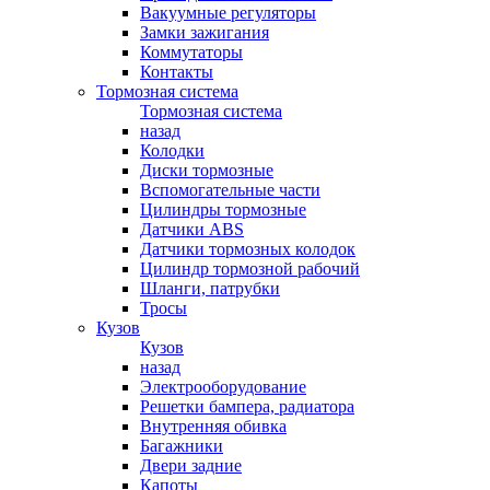
Вакуумные регуляторы
Замки зажигания
Коммутаторы
Контакты
Тормозная система
Тормозная система
назад
Колодки
Диски тормозные
Вспомогательные части
Цилиндры тормозные
Датчики ABS
Датчики тормозных колодок
Цилиндр тормозной рабочий
Шланги, патрубки
Тросы
Кузов
Кузов
назад
Электрооборудование
Решетки бампера, радиатора
Внутренняя обивка
Багажники
Двери задние
Капоты