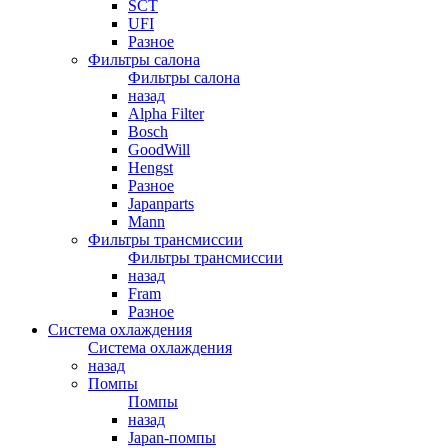
SCT
UFI
Разное
Фильтры салона
Фильтры салона
назад
Alpha Filter
Bosch
GoodWill
Hengst
Разное
Japanparts
Mann
Фильтры трансмиссии
Фильтры трансмиссии
назад
Fram
Разное
Система охлаждения
Система охлаждения
назад
Помпы
Помпы
назад
Japan-помпы