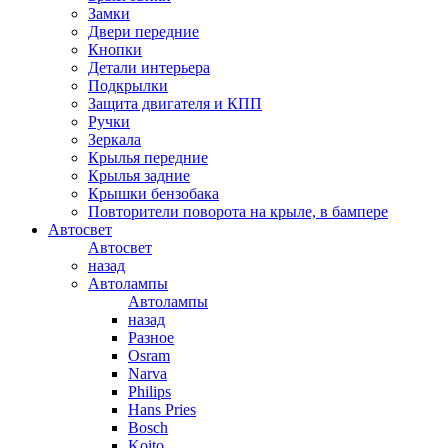
Замки
Двери передние
Кнопки
Детали интерьера
Подкрылки
Защита двигателя и КПП
Ручки
Зеркала
Крылья передние
Крылья задние
Крышки бензобака
Повторители поворота на крыле, в бампере
Автосвет
Автосвет
назад
Автолампы
Автолампы
назад
Разное
Osram
Narva
Philips
Hans Pries
Bosch
Koito