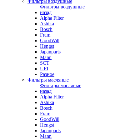
Фильтры воздушные
Фильтры воздушные
назад
Alpha Filter
Ashika
Bosch
Fram
GoodWill
Hengst
Japanparts
Mann
SCT
UFI
Разное
Фильтры масляные
Фильтры масляные
назад
Alpha Filter
Ashika
Bosch
Fram
GoodWill
Hengst
Japanparts
Mann