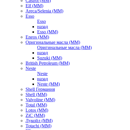
Castrol (ММ)
Elf (ММ)
Areca/Selenia (ММ)
Esso
Esso
назад
Esso (ММ)
Eneos (ММ)
Оригинальные масла (ММ)
Оригинальные масла (ММ)
назад
Suzuki (ММ)
British Petroleum (ММ)
Neste
Neste
назад
Neste (ММ)
Shell Германия
Shell (ММ)
Valvoline (ММ)
Total (ММ)
Lotos (ММ)
ZiC (ММ)
Лукойл (ММ)
Totachi (MM)