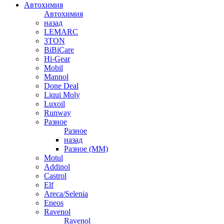
Автохимия
Автохимия
назад
LEMARC
3TON
BiBiCare
Hi-Gear
Mobil
Mannol
Done Deal
Liqui Moly
Luxoil
Runway
Разное
Разное
назад
Разное (ММ)
Motul
Addinol
Castrol
Elf
Areca/Selenia
Eneos
Ravenol
Ravenol