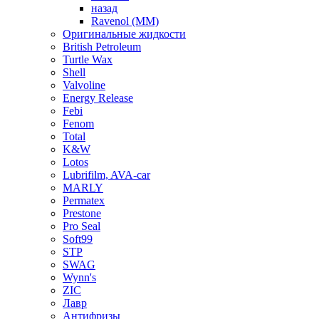
назад
Ravenol (ММ)
Оригинальные жидкости
British Petroleum
Turtle Wax
Shell
Valvoline
Energy Release
Febi
Fenom
Total
K&W
Lotos
Lubrifilm, AVA-car
MARLY
Permatex
Prestone
Pro Seal
Soft99
STP
SWAG
Wynn's
ZIC
Лавр
Антифризы