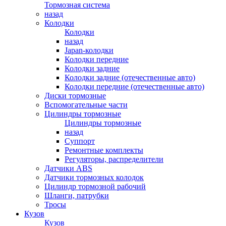
Тормозная система
назад
Колодки
Колодки
назад
Japan-колодки
Колодки передние
Колодки задние
Колодки задние (отечественные авто)
Колодки передние (отечественные авто)
Диски тормозные
Вспомогательные части
Цилиндры тормозные
Цилиндры тормозные
назад
Суппорт
Ремонтные комплекты
Регуляторы, распределители
Датчики ABS
Датчики тормозных колодок
Цилиндр тормозной рабочий
Шланги, патрубки
Тросы
Кузов
Кузов