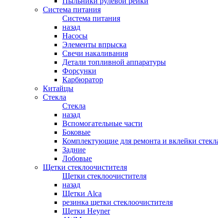
Пыльники рулевой рейки
Система питания
Система питания
назад
Насосы
Элементы впрыска
Свечи накаливания
Детали топливной аппаратуры
Форсунки
Карбюратор
Китайцы
Стекла
Стекла
назад
Вспомогательные части
Боковые
Комплектующие для ремонта и вклейки стекл
Задние
Лобовые
Щетки стеклоочистителя
Щетки стеклоочистителя
назад
Щетки Alca
резинка щетки стеклоочистителя
Щетки Heyner