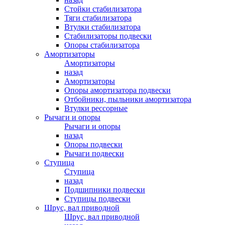
Стойки стабилизатора
Тяги стабилизатора
Втулки стабилизатора
Стабилизаторы подвески
Опоры стабилизатора
Амортизаторы
Амортизаторы
назад
Амортизаторы
Опоры амортизатора подвески
Отбойники, пыльники амортизатора
Втулки рессорные
Рычаги и опоры
Рычаги и опоры
назад
Опоры подвески
Рычаги подвески
Ступица
Ступица
назад
Подшипники подвески
Ступицы подвески
Шрус, вал приводной
Шрус, вал приводной