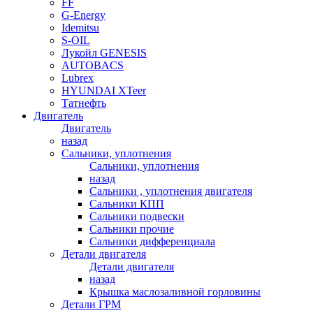
FF
G-Energy
Idemitsu
S-OIL
Лукойл GENESIS
AUTOBACS
Lubrex
HYUNDAI XTeer
Татнефть
Двигатель
Двигатель
назад
Сальники, уплотнения
Сальники, уплотнения
назад
Сальники , уплотнения двигателя
Сальники КПП
Сальники подвески
Сальники прочие
Сальники дифференциала
Детали двигателя
Детали двигателя
назад
Крышка маслозаливной горловины
Детали ГРМ