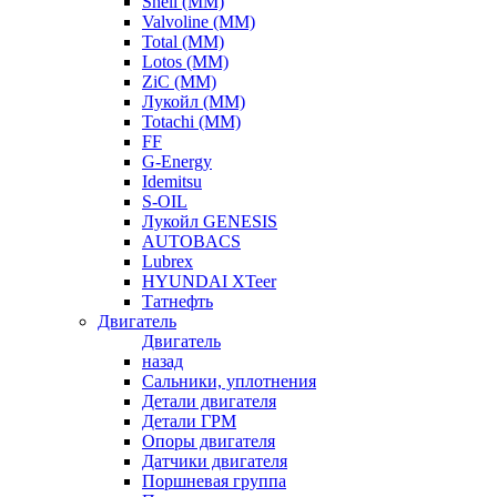
Shell (ММ)
Valvoline (ММ)
Total (ММ)
Lotos (ММ)
ZiC (ММ)
Лукойл (ММ)
Totachi (MM)
FF
G-Energy
Idemitsu
S-OIL
Лукойл GENESIS
AUTOBACS
Lubrex
HYUNDAI XTeer
Татнефть
Двигатель
Двигатель
назад
Сальники, уплотнения
Детали двигателя
Детали ГРМ
Опоры двигателя
Датчики двигателя
Поршневая группа