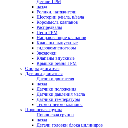
Детали ГРМ
назад
Ролики, натяжители
Шестерни р/вала, к/вала
Коромысла клапанов
Распредвалы
Цепи ГРМ
Направляющие клапанов
Клапаны выпускные
гидрокомпенсаторы
Звездочки
Клапаны впускные
Крышки ремня ГРМ
Опоры двигателя
Датчики двигателя
Датчики двигателя
назад
Датчики положения
Датчики давления масла
Датчики температуры
Термо-пневмо клапаны
Поршневая группа
Поршневая группа
назад
Детали головки блока цилиндров