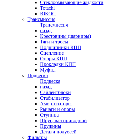
Стеклоомывающие жидкости
Totachi
ЮКОС
Трансмиссия
Трансмиссия
назад
Крестовины (шарниры)
Тяги и тросы
Подшипники КПП
Сцепление
Опоры КПП
Прокладки КПП
Муфты
Подвеска
Подвеска
назад
Сайлентблоки
Стабилизатор
Амортизаторы
Рычаги и опоры
Ступица
Шрус, вал приводной
Пружины
Детали полуосей
Фильтры