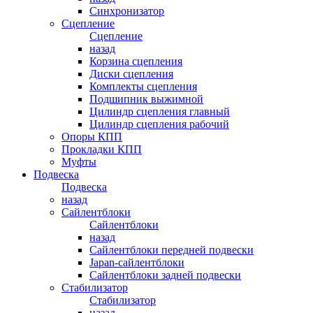
Синхронизатор
Сцепление
Сцепление
назад
Корзина сцепления
Диски сцепления
Комплекты сцепления
Подшипник выжимной
Цилиндр сцепления главный
Цилиндр сцепления рабочий
Опоры КПП
Прокладки КПП
Муфты
Подвеска
Подвеска
назад
Сайлентблоки
Сайлентблоки
назад
Сайлентблоки передней подвески
Japan-сайлентблоки
Сайлентблоки задней подвески
Стабилизатор
Стабилизатор
назад