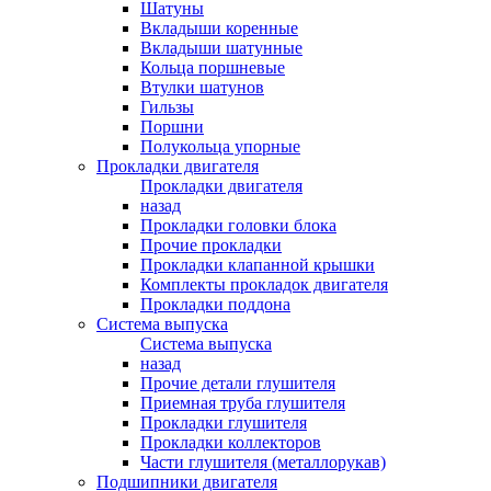
Шатуны
Вкладыши коренные
Вкладыши шатунные
Кольца поршневые
Втулки шатунов
Гильзы
Поршни
Полукольца упорные
Прокладки двигателя
Прокладки двигателя
назад
Прокладки головки блока
Прочие прокладки
Прокладки клапанной крышки
Комплекты прокладок двигателя
Прокладки поддона
Система выпуска
Система выпуска
назад
Прочие детали глушителя
Приемная труба глушителя
Прокладки глушителя
Прокладки коллекторов
Части глушителя (металлорукав)
Подшипники двигателя