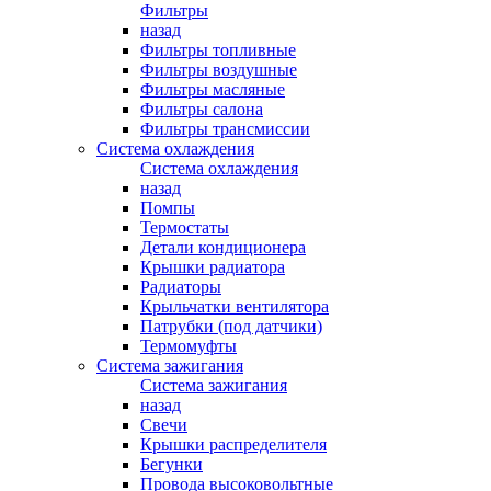
Фильтры
назад
Фильтры топливные
Фильтры воздушные
Фильтры масляные
Фильтры салона
Фильтры трансмиссии
Система охлаждения
Система охлаждения
назад
Помпы
Термостаты
Детали кондиционера
Крышки радиатора
Радиаторы
Крыльчатки вентилятора
Патрубки (под датчики)
Термомуфты
Система зажигания
Система зажигания
назад
Свечи
Крышки распределителя
Бегунки
Провода высоковольтные