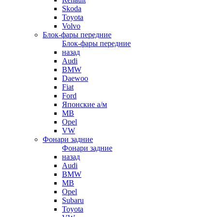
Skoda
Toyota
Volvo
Блок-фары передние
Блок-фары передние
назад
Audi
BMW
Daewoo
Fiat
Ford
Японские а/м
MB
Opel
VW
Фонари задние
Фонари задние
назад
Audi
BMW
MB
Opel
Subaru
Toyota