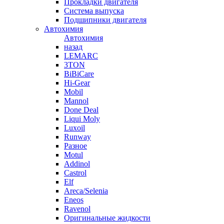
Прокладки двигателя
Система выпуска
Подшипники двигателя
Автохимия
Автохимия
назад
LEMARC
3TON
BiBiCare
Hi-Gear
Mobil
Mannol
Done Deal
Liqui Moly
Luxoil
Runway
Разное
Motul
Addinol
Castrol
Elf
Areca/Selenia
Eneos
Ravenol
Оригинальные жидкости