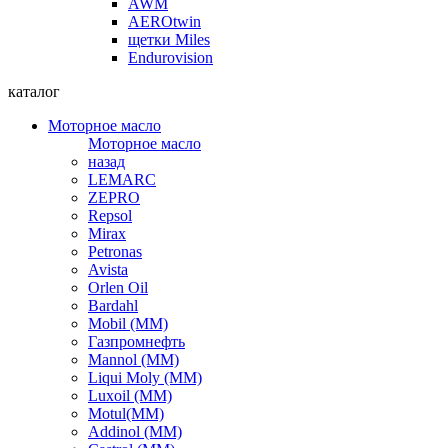
AWM
AEROtwin
щетки Miles
Endurovision
каталог
Моторное масло
Моторное масло
назад
LEMARC
ZEPRO
Repsol
Mirax
Petronas
Avista
Orlen Oil
Bardahl
Mobil (ММ)
Газпромнефть
Mannol (ММ)
Liqui Moly (ММ)
Luxoil (ММ)
Motul(ММ)
Addinol (ММ)