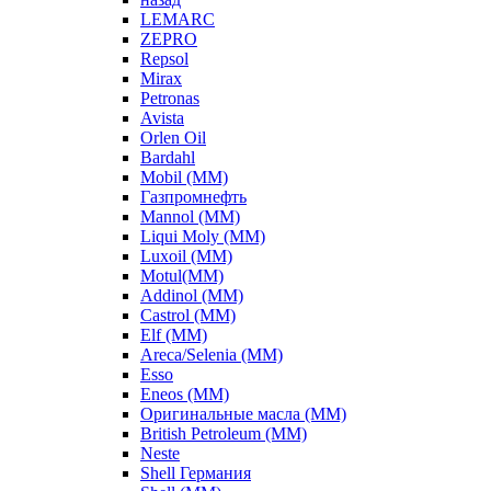
LEMARC
ZEPRO
Repsol
Mirax
Petronas
Avista
Orlen Oil
Bardahl
Mobil (ММ)
Газпромнефть
Mannol (ММ)
Liqui Moly (ММ)
Luxoil (ММ)
Motul(ММ)
Addinol (ММ)
Castrol (ММ)
Elf (ММ)
Areca/Selenia (ММ)
Esso
Eneos (ММ)
Оригинальные масла (ММ)
British Petroleum (ММ)
Neste
Shell Германия