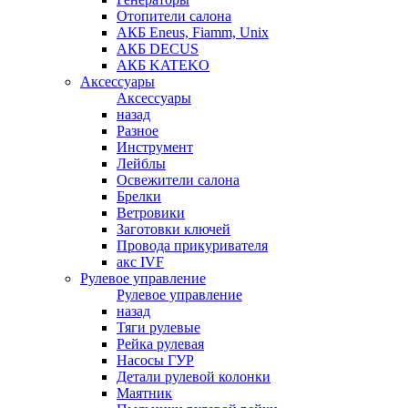
Отопители салона
АКБ Eneus, Fiamm, Unix
АКБ DECUS
АКБ KATEKO
Аксессуары
Аксессуары
назад
Разное
Инструмент
Лейблы
Освежители салона
Брелки
Ветровики
Заготовки ключей
Провода прикуривателя
акс IVF
Рулевое управление
Рулевое управление
назад
Тяги рулевые
Рейка рулевая
Насосы ГУР
Детали рулевой колонки
Маятник