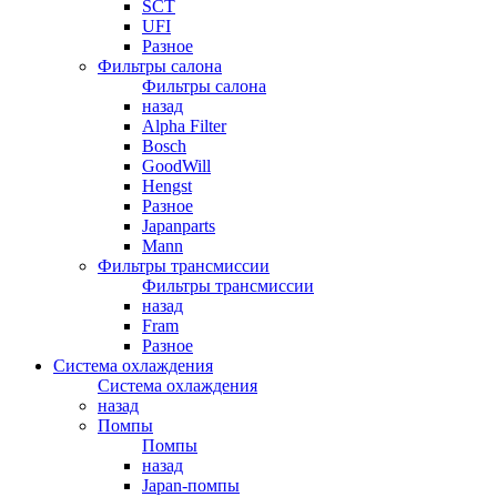
SCT
UFI
Разное
Фильтры салона
Фильтры салона
назад
Alpha Filter
Bosch
GoodWill
Hengst
Разное
Japanparts
Mann
Фильтры трансмиссии
Фильтры трансмиссии
назад
Fram
Разное
Система охлаждения
Система охлаждения
назад
Помпы
Помпы
назад
Japan-помпы