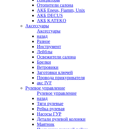
Отопители салона
АКБ Eneus, Fiamm, Unix
АКБ DECUS
АКБ KATEKO
Аксессуары
Аксессуары
назад
Разное
Инструмент
Лейблы
Освежители салона
Брелки
Ветровики
Заготовки ключей
Провода прикуривателя
акс IVF
Рулевое управление
Рулевое управление
назад
Тяги рулевые
Рейка рулевая
Насосы ГУР
Детали рулевой колонки
Маятник