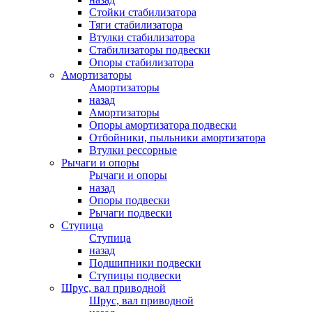
Стойки стабилизатора
Тяги стабилизатора
Втулки стабилизатора
Стабилизаторы подвески
Опоры стабилизатора
Амортизаторы
Амортизаторы
назад
Амортизаторы
Опоры амортизатора подвески
Отбойники, пыльники амортизатора
Втулки рессорные
Рычаги и опоры
Рычаги и опоры
назад
Опоры подвески
Рычаги подвески
Ступица
Ступица
назад
Подшипники подвески
Ступицы подвески
Шрус, вал приводной
Шрус, вал приводной