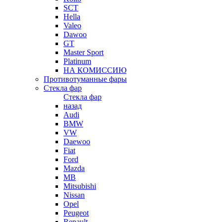
SCT
Hella
Valeo
Dawoo
GT
Master Sport
Platinum
НА КОМИССИЮ
Противотуманные фары
Стекла фар
Стекла фар
назад
Audi
BMW
VW
Daewoo
Fiat
Ford
Mazda
MB
Mitsubishi
Nissan
Opel
Peugeot
Renault