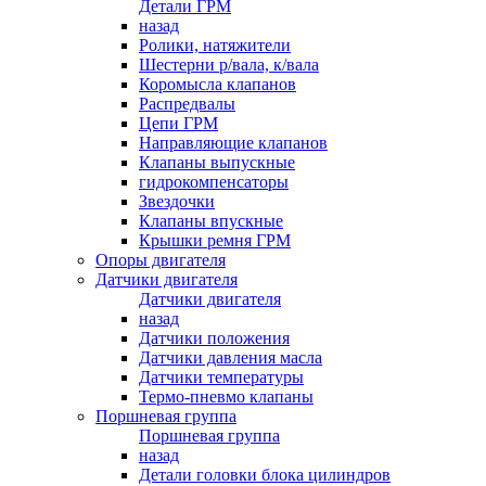
Детали ГРМ
назад
Ролики, натяжители
Шестерни р/вала, к/вала
Коромысла клапанов
Распредвалы
Цепи ГРМ
Направляющие клапанов
Клапаны выпускные
гидрокомпенсаторы
Звездочки
Клапаны впускные
Крышки ремня ГРМ
Опоры двигателя
Датчики двигателя
Датчики двигателя
назад
Датчики положения
Датчики давления масла
Датчики температуры
Термо-пневмо клапаны
Поршневая группа
Поршневая группа
назад
Детали головки блока цилиндров