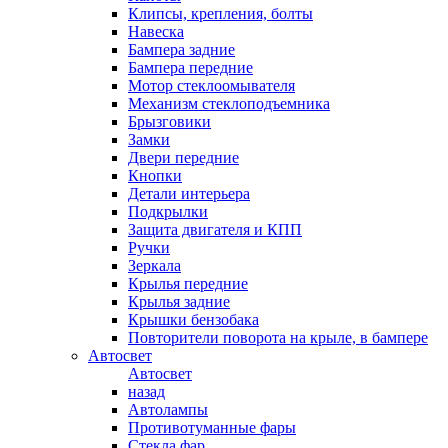
Клипсы, крепления, болты
Навеска
Бампера задние
Бампера передние
Мотор стеклоомывателя
Механизм стеклоподъемника
Брызговики
Замки
Двери передние
Кнопки
Детали интерьера
Подкрылки
Защита двигателя и КПП
Ручки
Зеркала
Крылья передние
Крылья задние
Крышки бензобака
Повторители поворота на крыле, в бампере
Автосвет
Автосвет
назад
Автолампы
Противотуманные фары
Стекла фар