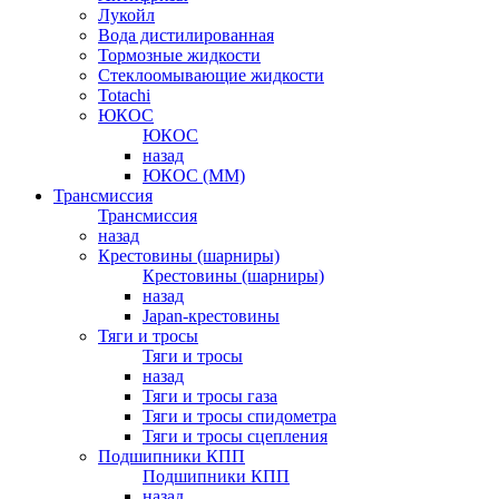
Лукойл
Вода дистилированная
Тормозные жидкости
Стеклоомывающие жидкости
Totachi
ЮКОС
ЮКОС
назад
ЮКОС (ММ)
Трансмиссия
Трансмиссия
назад
Крестовины (шарниры)
Крестовины (шарниры)
назад
Japan-крестовины
Тяги и тросы
Тяги и тросы
назад
Тяги и тросы газа
Тяги и тросы спидометра
Тяги и тросы сцепления
Подшипники КПП
Подшипники КПП
назад