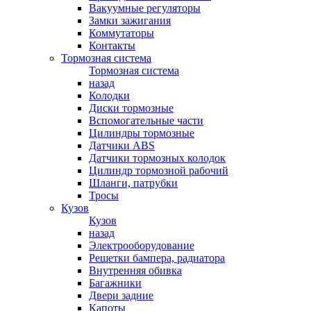
Вакуумные регуляторы
Замки зажигания
Коммутаторы
Контакты
Тормозная система
Тормозная система
назад
Колодки
Диски тормозные
Вспомогательные части
Цилиндры тормозные
Датчики ABS
Датчики тормозных колодок
Цилиндр тормозной рабочий
Шланги, патрубки
Тросы
Кузов
Кузов
назад
Электрооборудование
Решетки бампера, радиатора
Внутренняя обивка
Багажники
Двери задние
Капоты