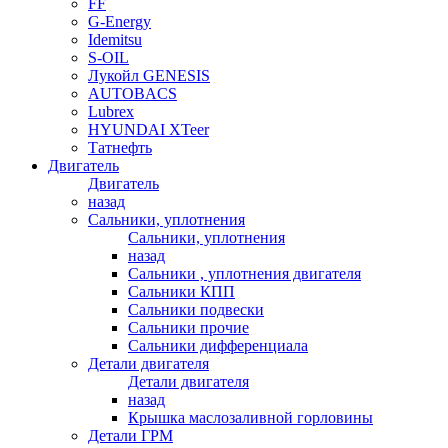
FF
G-Energy
Idemitsu
S-OIL
Лукойл GENESIS
AUTOBACS
Lubrex
HYUNDAI XTeer
Татнефть
Двигатель
Двигатель
назад
Сальники, уплотнения
Сальники, уплотнения
назад
Сальники , уплотнения двигателя
Сальники КПП
Сальники подвески
Сальники прочие
Сальники дифференциала
Детали двигателя
Детали двигателя
назад
Крышка маслозаливной горловины
Детали ГРМ