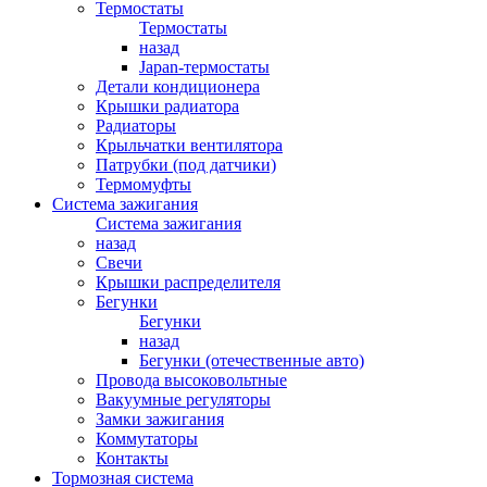
Термостаты
Термостаты
назад
Japan-термостаты
Детали кондиционера
Крышки радиатора
Радиаторы
Крыльчатки вентилятора
Патрубки (под датчики)
Термомуфты
Система зажигания
Система зажигания
назад
Свечи
Крышки распределителя
Бегунки
Бегунки
назад
Бегунки (отечественные авто)
Провода высоковольтные
Вакуумные регуляторы
Замки зажигания
Коммутаторы
Контакты
Тормозная система