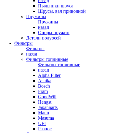
назад
Пыльники шруса
Шрусы, вал приводной
Пружины
Пружины
назад
Опоры пружин
Детали полуосей
Фильтры
Фильтры
назад
Фильтры топливные
Фильтры топливные
назад
Alpha Filter
Ashika
Bosch
Fram
GoodWill
Hengst
Japanparts
Mann
Masuma
UFI
Разное