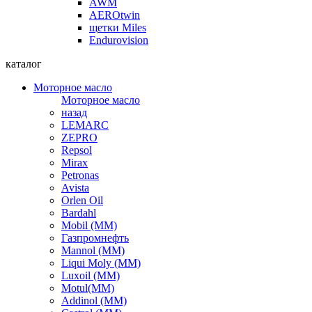
AWM
AEROtwin
щетки Miles
Endurovision
каталог
Моторное масло
Моторное масло
назад
LEMARC
ZEPRO
Repsol
Mirax
Petronas
Avista
Orlen Oil
Bardahl
Mobil (ММ)
Газпромнефть
Mannol (ММ)
Liqui Moly (ММ)
Luxoil (ММ)
Motul(ММ)
Addinol (ММ)