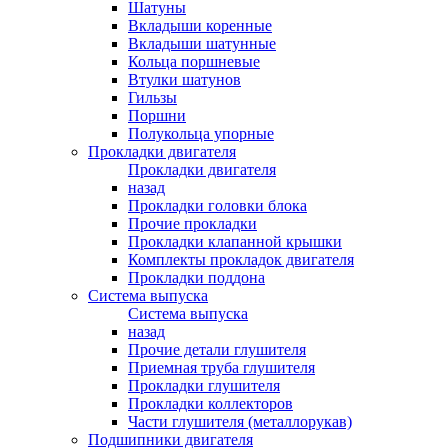
Шатуны
Вкладыши коренные
Вкладыши шатунные
Кольца поршневые
Втулки шатунов
Гильзы
Поршни
Полукольца упорные
Прокладки двигателя
Прокладки двигателя
назад
Прокладки головки блока
Прочие прокладки
Прокладки клапанной крышки
Комплекты прокладок двигателя
Прокладки поддона
Система выпуска
Система выпуска
назад
Прочие детали глушителя
Приемная труба глушителя
Прокладки глушителя
Прокладки коллекторов
Части глушителя (металлорукав)
Подшипники двигателя