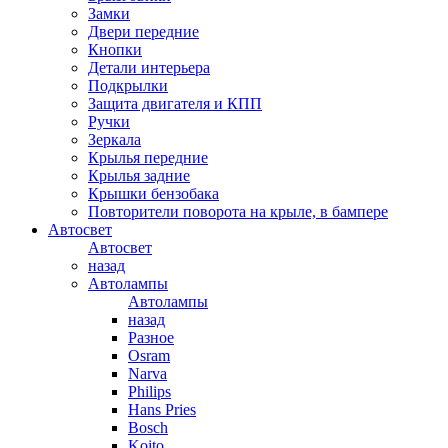
Замки
Двери передние
Кнопки
Детали интерьера
Подкрылки
Защита двигателя и КПП
Ручки
Зеркала
Крылья передние
Крылья задние
Крышки бензобака
Повторители поворота на крыле, в бампере
Автосвет
Автосвет
назад
Автолампы
Автолампы
назад
Разное
Osram
Narva
Philips
Hans Pries
Bosch
Koito