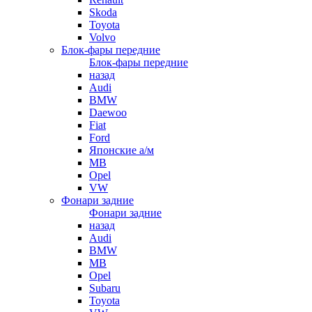
Skoda
Toyota
Volvo
Блок-фары передние
Блок-фары передние
назад
Audi
BMW
Daewoo
Fiat
Ford
Японские а/м
MB
Opel
VW
Фонари задние
Фонари задние
назад
Audi
BMW
MB
Opel
Subaru
Toyota