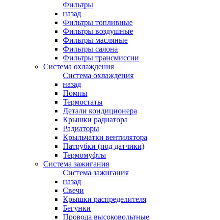
Фильтры
назад
Фильтры топливные
Фильтры воздушные
Фильтры масляные
Фильтры салона
Фильтры трансмиссии
Система охлаждения
Система охлаждения
назад
Помпы
Термостаты
Детали кондиционера
Крышки радиатора
Радиаторы
Крыльчатки вентилятора
Патрубки (под датчики)
Термомуфты
Система зажигания
Система зажигания
назад
Свечи
Крышки распределителя
Бегунки
Провода высоковольтные