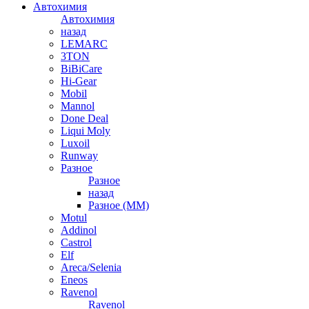
Автохимия
Автохимия
назад
LEMARC
3TON
BiBiCare
Hi-Gear
Mobil
Mannol
Done Deal
Liqui Moly
Luxoil
Runway
Разное
Разное
назад
Разное (ММ)
Motul
Addinol
Castrol
Elf
Areca/Selenia
Eneos
Ravenol
Ravenol