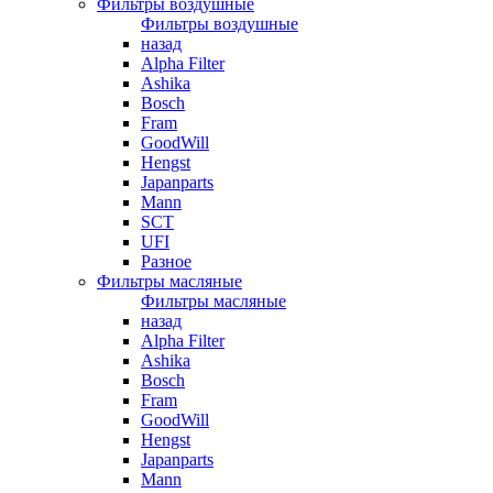
Фильтры воздушные
Фильтры воздушные
назад
Alpha Filter
Ashika
Bosch
Fram
GoodWill
Hengst
Japanparts
Mann
SCT
UFI
Разное
Фильтры масляные
Фильтры масляные
назад
Alpha Filter
Ashika
Bosch
Fram
GoodWill
Hengst
Japanparts
Mann