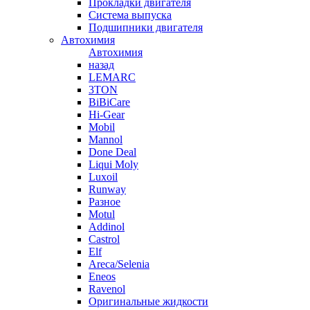
Прокладки двигателя
Система выпуска
Подшипники двигателя
Автохимия
Автохимия
назад
LEMARC
3TON
BiBiCare
Hi-Gear
Mobil
Mannol
Done Deal
Liqui Moly
Luxoil
Runway
Разное
Motul
Addinol
Castrol
Elf
Areca/Selenia
Eneos
Ravenol
Оригинальные жидкости