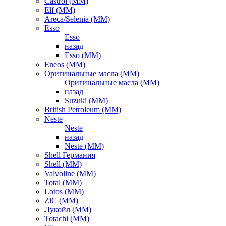
Castrol (ММ)
Elf (ММ)
Areca/Selenia (ММ)
Esso
Esso
назад
Esso (ММ)
Eneos (ММ)
Оригинальные масла (ММ)
Оригинальные масла (ММ)
назад
Suzuki (ММ)
British Petroleum (ММ)
Neste
Neste
назад
Neste (ММ)
Shell Германия
Shell (ММ)
Valvoline (ММ)
Total (ММ)
Lotos (ММ)
ZiC (ММ)
Лукойл (ММ)
Totachi (MM)