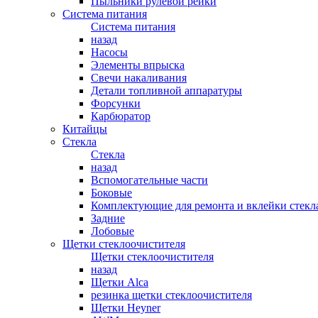
Пыльники рулевой рейки
Система питания
Система питания
назад
Насосы
Элементы впрыска
Свечи накаливания
Детали топливной аппаратуры
Форсунки
Карбюратор
Китайцы
Стекла
Стекла
назад
Вспомогательные части
Боковые
Комплектующие для ремонта и вклейки стекл
Задние
Лобовые
Щетки стеклоочистителя
Щетки стеклоочистителя
назад
Щетки Alca
резинка щетки стеклоочистителя
Щетки Heyner