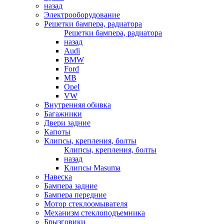
назад
Электрооборудование
Решетки бампера, радиатора
Решетки бампера, радиатора
назад
Audi
BMW
Ford
MB
Opel
VW
Внутренняя обивка
Багажники
Двери задние
Капоты
Клипсы, крепления, болты
Клипсы, крепления, болты
назад
Клипсы Masuma
Навеска
Бампера задние
Бампера передние
Мотор стеклоомывателя
Механизм стеклоподъемника
Брызговики