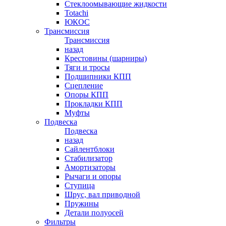
Стеклоомывающие жидкости
Totachi
ЮКОС
Трансмиссия
Трансмиссия
назад
Крестовины (шарниры)
Тяги и тросы
Подшипники КПП
Сцепление
Опоры КПП
Прокладки КПП
Муфты
Подвеска
Подвеска
назад
Сайлентблоки
Стабилизатор
Амортизаторы
Рычаги и опоры
Ступица
Шрус, вал приводной
Пружины
Детали полуосей
Фильтры