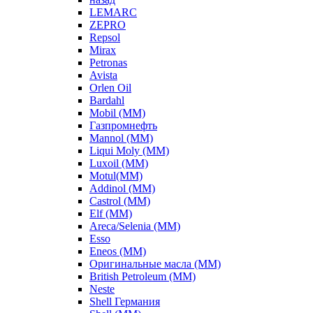
LEMARC
ZEPRO
Repsol
Mirax
Petronas
Avista
Orlen Oil
Bardahl
Mobil (ММ)
Газпромнефть
Mannol (ММ)
Liqui Moly (ММ)
Luxoil (ММ)
Motul(ММ)
Addinol (ММ)
Castrol (ММ)
Elf (ММ)
Areca/Selenia (ММ)
Esso
Eneos (ММ)
Оригинальные масла (ММ)
British Petroleum (ММ)
Neste
Shell Германия