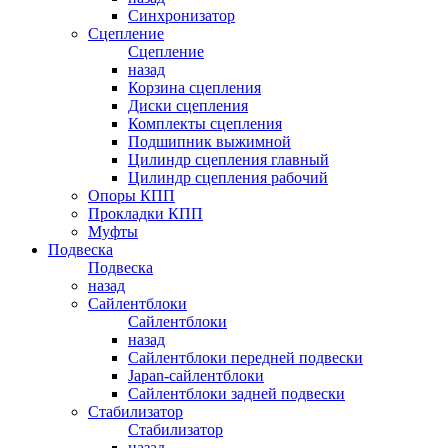
Синхронизатор
Сцепление
Сцепление
назад
Корзина сцепления
Диски сцепления
Комплекты сцепления
Подшипник выжимной
Цилиндр сцепления главный
Цилиндр сцепления рабочий
Опоры КПП
Прокладки КПП
Муфты
Подвеска
Подвеска
назад
Сайлентблоки
Сайлентблоки
назад
Сайлентблоки передней подвески
Japan-сайлентблоки
Сайлентблоки задней подвески
Стабилизатор
Стабилизатор
назад