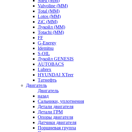
Shell (ММ)
Valvoline (ММ)
Total (ММ)
Lotos (ММ)
ZiC (ММ)
Лукойл (ММ)
Totachi (MM)
FF
G-Energy
Idemitsu
S-OIL
Лукойл GENESIS
AUTOBACS
Lubrex
HYUNDAI XTeer
Татнефть
Двигатель
Двигатель
назад
Сальники, уплотнения
Детали двигателя
Детали ГРМ
Опоры двигателя
Датчики двигателя
Поршневая группа