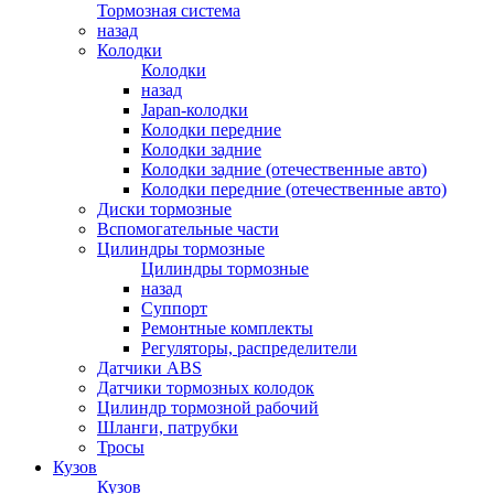
Тормозная система
назад
Колодки
Колодки
назад
Japan-колодки
Колодки передние
Колодки задние
Колодки задние (отечественные авто)
Колодки передние (отечественные авто)
Диски тормозные
Вспомогательные части
Цилиндры тормозные
Цилиндры тормозные
назад
Суппорт
Ремонтные комплекты
Регуляторы, распределители
Датчики ABS
Датчики тормозных колодок
Цилиндр тормозной рабочий
Шланги, патрубки
Тросы
Кузов
Кузов