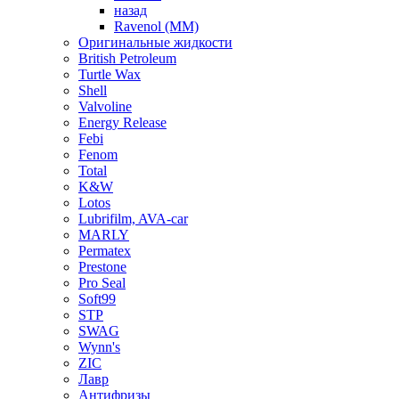
назад
Ravenol (ММ)
Оригинальные жидкости
British Petroleum
Turtle Wax
Shell
Valvoline
Energy Release
Febi
Fenom
Total
K&W
Lotos
Lubrifilm, AVA-car
MARLY
Permatex
Prestone
Pro Seal
Soft99
STP
SWAG
Wynn's
ZIC
Лавр
Антифризы