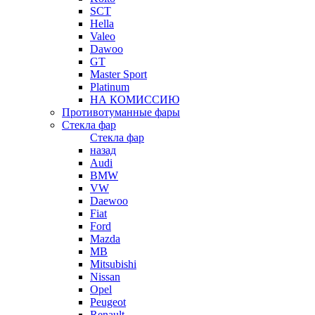
SCT
Hella
Valeo
Dawoo
GT
Master Sport
Platinum
НА КОМИССИЮ
Противотуманные фары
Стекла фар
Стекла фар
назад
Audi
BMW
VW
Daewoo
Fiat
Ford
Mazda
MB
Mitsubishi
Nissan
Opel
Peugeot
Renault