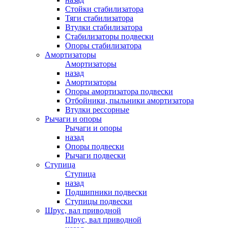
Стойки стабилизатора
Тяги стабилизатора
Втулки стабилизатора
Стабилизаторы подвески
Опоры стабилизатора
Амортизаторы
Амортизаторы
назад
Амортизаторы
Опоры амортизатора подвески
Отбойники, пыльники амортизатора
Втулки рессорные
Рычаги и опоры
Рычаги и опоры
назад
Опоры подвески
Рычаги подвески
Ступица
Ступица
назад
Подшипники подвески
Ступицы подвески
Шрус, вал приводной
Шрус, вал приводной