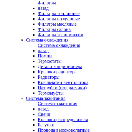
Фильтры
назад
Фильтры топливные
Фильтры воздушные
Фильтры масляные
Фильтры салона
Фильтры трансмиссии
Система охлаждения
Система охлаждения
назад
Помпы
Термостаты
Детали кондиционера
Крышки радиатора
Радиаторы
Крыльчатки вентилятора
Патрубки (под датчики)
Термомуфты
Система зажигания
Система зажигания
назад
Свечи
Крышки распределителя
Бегунки
Провода высоковольтные