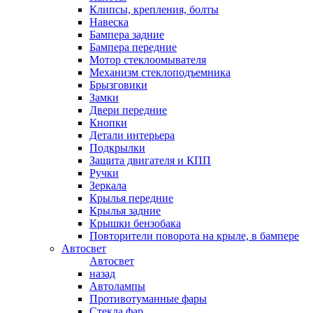
Клипсы, крепления, болты
Навеска
Бампера задние
Бампера передние
Мотор стеклоомывателя
Механизм стеклоподъемника
Брызговики
Замки
Двери передние
Кнопки
Детали интерьера
Подкрылки
Защита двигателя и КПП
Ручки
Зеркала
Крылья передние
Крылья задние
Крышки бензобака
Повторители поворота на крыле, в бампере
Автосвет
Автосвет
назад
Автолампы
Противотуманные фары
Стекла фар