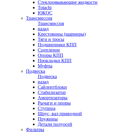
Стеклоомывающие жидкости
Totachi
ЮКОС
Трансмиссия
Трансмиссия
назад
Крестовины (шарниры)
Тяги и тросы
Подшипники КПП
Сцепление
Опоры КПП
Прокладки КПП
Муфты
Подвеска
Подвеска
назад
Сайлентблоки
Стабилизатор
Амортизаторы
Рычаги и опоры
Ступица
Шрус, вал приводной
Пружины
Детали полуосей
Фильтры