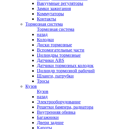
Вакуумные регуляторы
Замки зажигания
Коммутаторы
Контакты
Тормозная система
Тормозная система
назад
Колодки
Диски тормозные
Вспомогательные части
Цилиндры тормозные
Датчики ABS
Датчики тормозных колодок
Цилиндр тормозной рабочий
Шланги, патрубки
Тросы
Кузов
Кузов
назад
Электрооборудование
Решетки бампера, радиатора
Внутренняя обивка
Багажники
Двери задние
Капоты