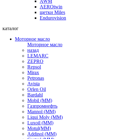
AWM
AEROtwin
щетки Miles
Endurovision
каталог
Моторное масло
Моторное масло
назад
LEMARC
ZEPRO
Repsol
Mirax
Petronas
Avista
Orlen Oil
Bardahl
Mobil (ММ)
Газпромнефть
Mannol (ММ)
Liqui Moly (ММ)
Luxoil (ММ)
Motul(ММ)
Addinol (ММ)