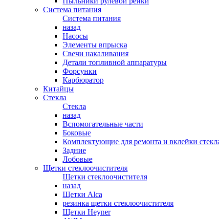
Пыльники рулевой рейки
Система питания
Система питания
назад
Насосы
Элементы впрыска
Свечи накаливания
Детали топливной аппаратуры
Форсунки
Карбюратор
Китайцы
Стекла
Стекла
назад
Вспомогательные части
Боковые
Комплектующие для ремонта и вклейки стекл
Задние
Лобовые
Щетки стеклоочистителя
Щетки стеклоочистителя
назад
Щетки Alca
резинка щетки стеклоочистителя
Щетки Heyner