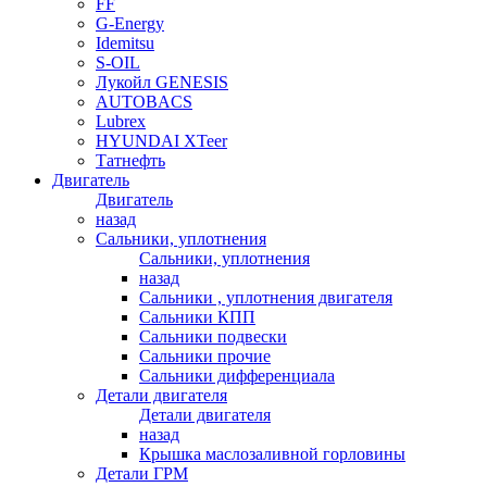
FF
G-Energy
Idemitsu
S-OIL
Лукойл GENESIS
AUTOBACS
Lubrex
HYUNDAI XTeer
Татнефть
Двигатель
Двигатель
назад
Сальники, уплотнения
Сальники, уплотнения
назад
Сальники , уплотнения двигателя
Сальники КПП
Сальники подвески
Сальники прочие
Сальники дифференциала
Детали двигателя
Детали двигателя
назад
Крышка маслозаливной горловины
Детали ГРМ