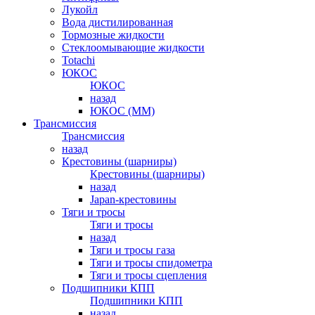
Лукойл
Вода дистилированная
Тормозные жидкости
Стеклоомывающие жидкости
Totachi
ЮКОС
ЮКОС
назад
ЮКОС (ММ)
Трансмиссия
Трансмиссия
назад
Крестовины (шарниры)
Крестовины (шарниры)
назад
Japan-крестовины
Тяги и тросы
Тяги и тросы
назад
Тяги и тросы газа
Тяги и тросы спидометра
Тяги и тросы сцепления
Подшипники КПП
Подшипники КПП
назад