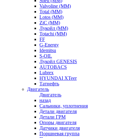
Shell (ММ)
Valvoline (ММ)
Total (ММ)
Lotos (ММ)
ZiC (ММ)
Лукойл (ММ)
Totachi (MM)
FF
G-Energy
Idemitsu
S-OIL
Лукойл GENESIS
AUTOBACS
Lubrex
HYUNDAI XTeer
Татнефть
Двигатель
Двигатель
назад
Сальники, уплотнения
Детали двигателя
Детали ГРМ
Опоры двигателя
Датчики двигателя
Поршневая группа