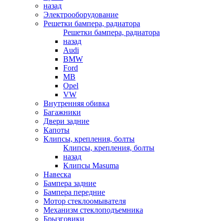
назад
Электрооборудование
Решетки бампера, радиатора
Решетки бампера, радиатора
назад
Audi
BMW
Ford
MB
Opel
VW
Внутренняя обивка
Багажники
Двери задние
Капоты
Клипсы, крепления, болты
Клипсы, крепления, болты
назад
Клипсы Masuma
Навеска
Бампера задние
Бампера передние
Мотор стеклоомывателя
Механизм стеклоподъемника
Брызговики