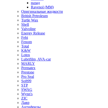
назад
Ravenol (ММ)
Оригинальные жидкости
British Petroleum
Turtle Wax
Shell
Valvoline
Energy Release
Febi
Fenom
Total
K&W
Lotos
Lubrifilm, AVA-car
MARLY
Permatex
Prestone
Pro Seal
Soft99
STP
SWAG
Wynn's
ZIC
Лавр
Антифризы