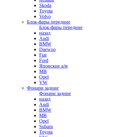
Skoda
Toyota
Volvo
Блок-фары передние
Блок-фары передние
назад
Audi
BMW
Daewoo
Fiat
Ford
Японские а/м
MB
Opel
VW
Фонари задние
Фонари задние
назад
Audi
BMW
MB
Opel
Subaru
Toyota