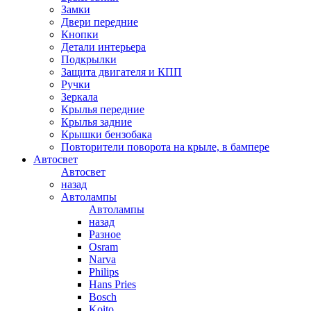
Замки
Двери передние
Кнопки
Детали интерьера
Подкрылки
Защита двигателя и КПП
Ручки
Зеркала
Крылья передние
Крылья задние
Крышки бензобака
Повторители поворота на крыле, в бампере
Автосвет
Автосвет
назад
Автолампы
Автолампы
назад
Разное
Osram
Narva
Philips
Hans Pries
Bosch
Koito