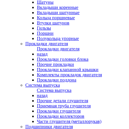
Шатуны
Вкладыши коренные
Вкладыши шатунные
Кольца поршневые
Втулки шатунов
Гильзы
Поршни
Полукольца упорные
Прокладки двигателя
Прокладки двигателя
назад
Прокладки головки блока
Прочие прокладки
Прокладки клапанной крышки
Комплекты прокладок двигателя
Прокладки поддона
Система выпуска
Система выпуска
назад
Прочие детали глушителя
Приемная труба глушителя
Прокладки глушителя
Прокладки коллекторов
Части глушителя (металлорукав)
Подшипники двигателя