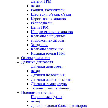
Детали ГРМ
назад
Ролики, натяжители
Шестерни р/вала, к/вала
Коромысла клапанов
Распредвалы
Цепи ГРМ
Направляющие клапанов
Клапаны выпускные
гидрокомпенсаторы
Звездочки
Клапаны впускные
Крышки ремня ГРМ
Опоры двигателя
Датчики двигателя
Датчики двигателя
назад
Датчики положения
Датчики давления масла
Датчики температуры
Термо-пневмо клапаны
Поршневая группа
Поршневая группа
назад
Детали головки блока цилиндров