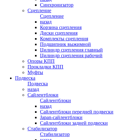
Синхронизатор
Сцепление
Сцепление
назад
Корзина сцепления
Диски сцепления
Комплекты сцепления
Подшипник выжимной
Цилиндр сцепления главный
Цилиндр сцепления рабочий
Опоры КПП
Прокладки КПП
Муфты
Подвеска
Подвеска
назад
Сайлентблоки
Сайлентблоки
назад
Сайлентблоки передней подвески
Japan-сайлентблоки
Сайлентблоки задней подвески
Стабилизатор
Стабилизатор
назад