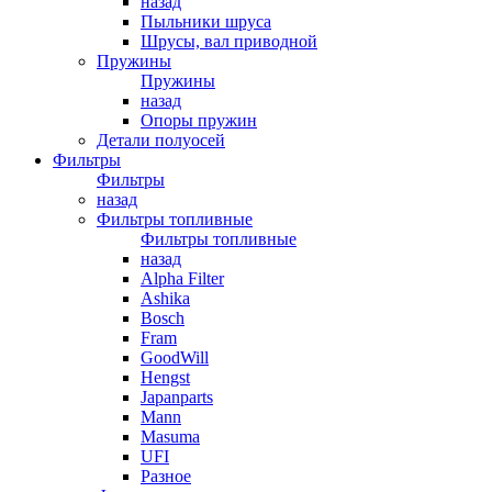
назад
Пыльники шруса
Шрусы, вал приводной
Пружины
Пружины
назад
Опоры пружин
Детали полуосей
Фильтры
Фильтры
назад
Фильтры топливные
Фильтры топливные
назад
Alpha Filter
Ashika
Bosch
Fram
GoodWill
Hengst
Japanparts
Mann
Masuma
UFI
Разное