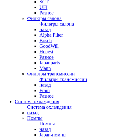
SCT
UFI
Разное
Фильтры салона
Фильтры салона
назад
Alpha Filter
Bosch
GoodWill
Hengst
Разное
Japanparts
Mann
Фильтры трансмиссии
Фильтры трансмиссии
назад
Fram
Разное
Система охлаждения
Система охлаждения
назад
Помпы
Помпы
назад
Japan-помпы