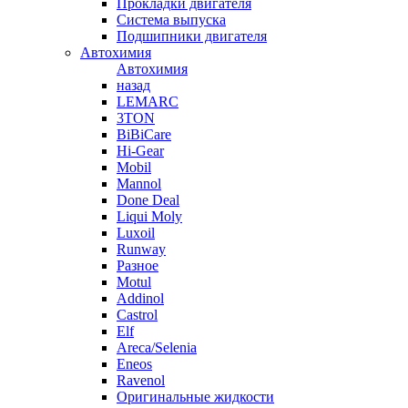
Прокладки двигателя
Система выпуска
Подшипники двигателя
Автохимия
Автохимия
назад
LEMARC
3TON
BiBiCare
Hi-Gear
Mobil
Mannol
Done Deal
Liqui Moly
Luxoil
Runway
Разное
Motul
Addinol
Castrol
Elf
Areca/Selenia
Eneos
Ravenol
Оригинальные жидкости