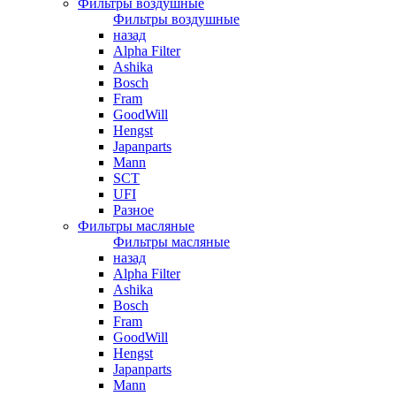
Фильтры воздушные
Фильтры воздушные
назад
Alpha Filter
Ashika
Bosch
Fram
GoodWill
Hengst
Japanparts
Mann
SCT
UFI
Разное
Фильтры масляные
Фильтры масляные
назад
Alpha Filter
Ashika
Bosch
Fram
GoodWill
Hengst
Japanparts
Mann