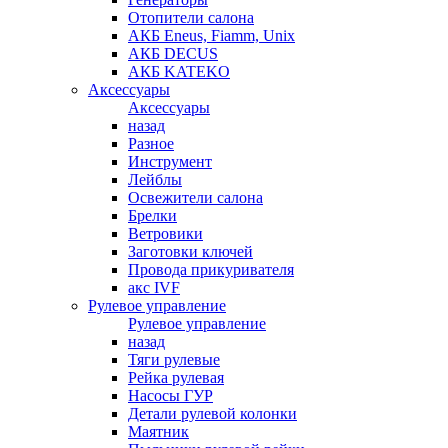
Отопители салона
АКБ Eneus, Fiamm, Unix
АКБ DECUS
АКБ KATEKO
Аксессуары
Аксессуары
назад
Разное
Инструмент
Лейблы
Освежители салона
Брелки
Ветровики
Заготовки ключей
Провода прикуривателя
акс IVF
Рулевое управление
Рулевое управление
назад
Тяги рулевые
Рейка рулевая
Насосы ГУР
Детали рулевой колонки
Маятник