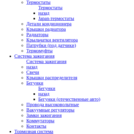
Термостаты
Термостаты
назад
Japan-термостаты
Детали кондиционера
Крышки радиатора
Радиаторы
Крыльчатки вентилятора
Патрубки (под датчики)
Термомуфты
Система зажигания
Система зажигания
назад
Свечи
Крышки распределителя
Бегунки
Бегунки
назад
Бегунки (отечественные авто)
Провода высоковольтные
Вакуумные регуляторы
Замки зажигания
Коммутаторы
Контакты
Тормозная система