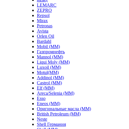
LEMARC
ZEPRO
Repsol
Mirax
Petronas
Avista
Orlen Oil
Bardahl
Mobil (ММ)
Газпромнефть
Mannol (ММ)
Liqui Moly (ММ)
Luxoil (ММ)
Motul(ММ)
Addinol (ММ)
Castrol (ММ)
Elf (ММ)
Areca/Selenia (ММ)
Esso
Eneos (ММ)
Оригинальные масла (ММ)
British Petroleum (ММ)
Neste
Shell Германия