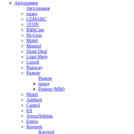
Автохимия
Автохимия
назад
LEMARC
3TON
BiBiCare
Hi-Gear
Mobil
Mannol
Done Deal
Liqui Moly
Luxoil
Runway
Разное
Разное
назад
Разное (ММ)
Motul
Addinol
Castrol
Elf
Areca/Selenia
Eneos
Ravenol
Ravenol