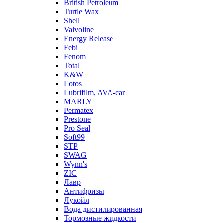
British Petroleum
Turtle Wax
Shell
Valvoline
Energy Release
Febi
Fenom
Total
K&W
Lotos
Lubrifilm, AVA-car
MARLY
Permatex
Prestone
Pro Seal
Soft99
STP
SWAG
Wynn's
ZIC
Лавр
Антифризы
Лукойл
Вода дистилированная
Тормозные жидкости