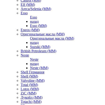
Castrol (ММ)
Elf (ММ)
Areca/Selenia (ММ)
Esso
Esso
назад
Esso (ММ)
Eneos (ММ)
Оригинальные масла (ММ)
Оригинальные масла (ММ)
назад
Suzuki (ММ)
British Petroleum (ММ)
Neste
Neste
назад
Neste (ММ)
Shell Германия
Shell (ММ)
Valvoline (ММ)
Total (ММ)
Lotos (ММ)
ZiC (ММ)
Лукойл (ММ)
Totachi (MM)