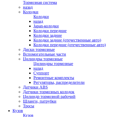
Тормозная система
назад
Колодки
Колодки
назад
Japan-колодки
Колодки передние
Колодки задние
Колодки задние (отечественные авто)
Колодки передние (отечественные авто)
Диски тормозные
Вспомогательные части
Цилиндры тормозные
Цилиндры тормозные
назад
Суппорт
Ремонтные комплекты
Регуляторы, распределители
Датчики ABS
Датчики тормозных колодок
Цилиндр тормозной рабочий
Шланги, патрубки
Тросы
Кузов
Кузов