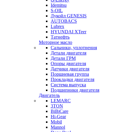
Idemitsu
S-OIL
Лукойл GENESIS
AUTOBACS
Lubrex
HYUNDAI XTeer
Татнефть
Моторное масло
Сальники, уплотнения
Детали двигателя
Детали ГРМ
Опоры двигателя
Датчики двигателя
Поршневая группа
Прокладки двигателя
Система выпуска
Подшипники двигателя
Двигатель
LEMARC
3TON
BiBiCare
Hi-Gear
Mobil
Mannol