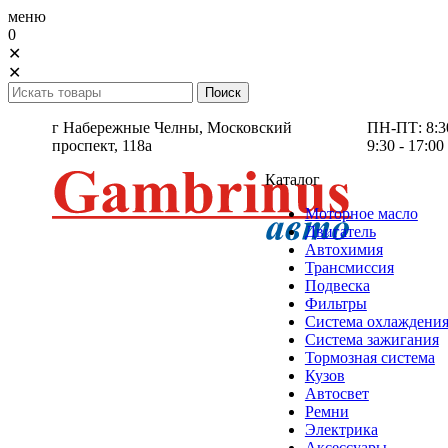
меню
0
✕
✕
г Набережные Челны,
Московский
ПН-ПТ: 8:30 
проспект, 118а
9:30 - 17:00
Каталог
Моторное масло
Двигатель
Автохимия
Трансмиссия
Подвеска
Фильтры
Система охлаждени
Система зажигания
Тормозная система
Кузов
Автосвет
Ремни
Электрика
Аксессуары