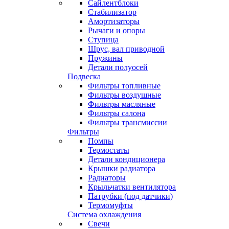
Сайлентблоки
Стабилизатор
Амортизаторы
Рычаги и опоры
Ступица
Шрус, вал приводной
Пружины
Детали полуосей
Подвеска
Фильтры топливные
Фильтры воздушные
Фильтры масляные
Фильтры салона
Фильтры трансмиссии
Фильтры
Помпы
Термостаты
Детали кондиционера
Крышки радиатора
Радиаторы
Крыльчатки вентилятора
Патрубки (под датчики)
Термомуфты
Система охлаждения
Свечи