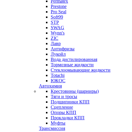
Permatex
Prestone
Pro Seal
Soft99
STP
SWAG
Wynn's
ZIC
Лавр
Антифризы
Лукойл
Вода дистилированная
Тормозные жидкости
Стеклоомывающие жидкости
Totachi
ЮКОС
Автохимия
Крестовины (шарниры)
Тяги и тросы
Подшипники КПП
Сцепление
Опоры КПП
Прокладки КПП
Муфты
Трансмиссия