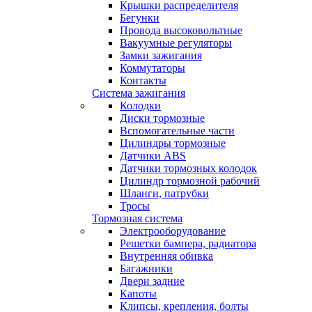
Крышки распределителя
Бегунки
Провода высоковольтные
Вакуумные регуляторы
Замки зажигания
Коммутаторы
Контакты
Система зажигания
Колодки
Диски тормозные
Вспомогательные части
Цилиндры тормозные
Датчики ABS
Датчики тормозных колодок
Цилиндр тормозной рабочий
Шланги, патрубки
Тросы
Тормозная система
Электрооборудование
Решетки бампера, радиатора
Внутренняя обивка
Багажники
Двери задние
Капоты
Клипсы, крепления, болты