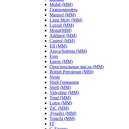
Mobil (ММ)
Газпромнефть
Mannol (ММ)
Liqui Moly (ММ)
Luxoil (ММ)
Motul(ММ)
Addinol (ММ)
Castrol (ММ)
Elf (ММ)
Areca/Selenia (ММ)
Esso
Eneos (ММ)
Оригинальные масла (ММ)
British Petroleum (ММ)
Neste
Shell Германия
Shell (ММ)
Valvoline (ММ)
Total (ММ)
Lotos (ММ)
ZiC (ММ)
Лукойл (ММ)
Totachi (MM)
FF
G-Energy