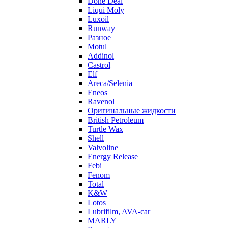
Done Deal
Liqui Moly
Luxoil
Runway
Разное
Motul
Addinol
Castrol
Elf
Areca/Selenia
Eneos
Ravenol
Оригинальные жидкости
British Petroleum
Turtle Wax
Shell
Valvoline
Energy Release
Febi
Fenom
Total
K&W
Lotos
Lubrifilm, AVA-car
MARLY