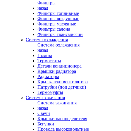
Фильтры
назад
Фильтры топливные
Фильтры воздушные
Фильтры масляные
Фильтры салона
Фильтры трансмиссии
Система охлаждения
Система охлаждения
назад
Помпы
Термостаты
Детали кондиционера
Крышки радиатора
Радиаторы
Крыльчатки вентилятора
Патрубки (под датчики)
Термомуфты
Система зажигания
Система зажигания
назад
Свечи
Крышки распределителя
Бегунки
Провода высоковольтные