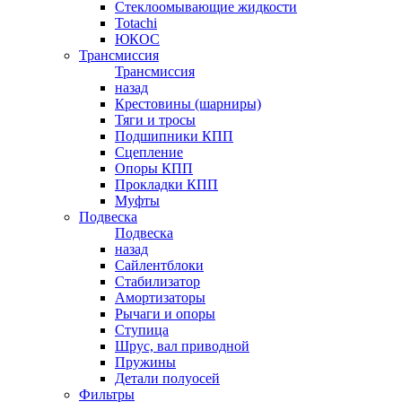
Стеклоомывающие жидкости
Totachi
ЮКОС
Трансмиссия
Трансмиссия
назад
Крестовины (шарниры)
Тяги и тросы
Подшипники КПП
Сцепление
Опоры КПП
Прокладки КПП
Муфты
Подвеска
Подвеска
назад
Сайлентблоки
Стабилизатор
Амортизаторы
Рычаги и опоры
Ступица
Шрус, вал приводной
Пружины
Детали полуосей
Фильтры