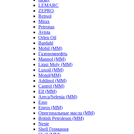
LEMARC
ZEPRO
Repsol
Mirax
Petronas
Avista
Orlen Oil
Bardahl
Mobil (ММ)
Газпромнефть
Mannol (ММ)
Liqui Moly (ММ)
Luxoil (ММ)
Motul(ММ)
Addinol (ММ)
Castrol (ММ)
Elf (ММ)
Areca/Selenia (ММ)
Esso
Eneos (ММ)
Оригинальные масла (ММ)
British Petroleum (ММ)
Neste
Shell Германия