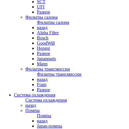
SCT
UFI
Разное
Фильтры салона
Фильтры салона
назад
Alpha Filter
Bosch
GoodWill
Hengst
Разное
Japanparts
Mann
Фильтры трансмиссии
Фильтры трансмиссии
назад
Fram
Разное
Система охлаждения
Система охлаждения
назад
Помпы
Помпы
назад
Japan-помпы