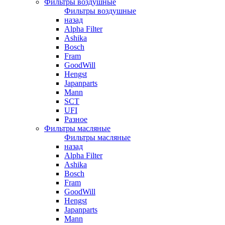
Фильтры воздушные
Фильтры воздушные
назад
Alpha Filter
Ashika
Bosch
Fram
GoodWill
Hengst
Japanparts
Mann
SCT
UFI
Разное
Фильтры масляные
Фильтры масляные
назад
Alpha Filter
Ashika
Bosch
Fram
GoodWill
Hengst
Japanparts
Mann