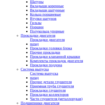
Шатуны
Вкладыши коренные
Вкладыши шатунные
Кольца поршневые
Втулки шатунов
Гильзы
Поршни
Полукольца упорные
Прокладки двигателя
Прокладки двигателя
назад
Прокладки головки блока
Прочие прокладки
Прокладки клапанной крышки
Комплекты прокладок двигателя
Прокладки поддона
Система выпуска
Система выпуска
назад
Прочие детали глушителя
Приемная труба глушителя
Прокладки глушителя
Прокладки коллекторов
Части глушителя (металлорукав)
Подшипники двигателя