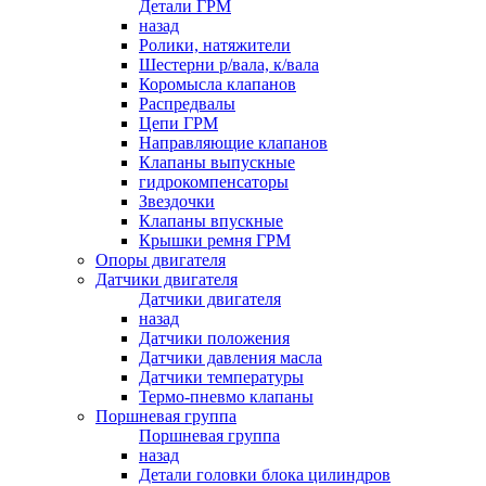
Детали ГРМ
назад
Ролики, натяжители
Шестерни р/вала, к/вала
Коромысла клапанов
Распредвалы
Цепи ГРМ
Направляющие клапанов
Клапаны выпускные
гидрокомпенсаторы
Звездочки
Клапаны впускные
Крышки ремня ГРМ
Опоры двигателя
Датчики двигателя
Датчики двигателя
назад
Датчики положения
Датчики давления масла
Датчики температуры
Термо-пневмо клапаны
Поршневая группа
Поршневая группа
назад
Детали головки блока цилиндров