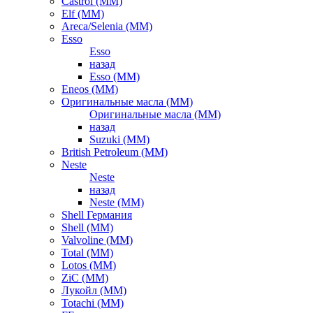
Castrol (ММ)
Elf (ММ)
Areca/Selenia (ММ)
Esso
Esso
назад
Esso (ММ)
Eneos (ММ)
Оригинальные масла (ММ)
Оригинальные масла (ММ)
назад
Suzuki (ММ)
British Petroleum (ММ)
Neste
Neste
назад
Neste (ММ)
Shell Германия
Shell (ММ)
Valvoline (ММ)
Total (ММ)
Lotos (ММ)
ZiC (ММ)
Лукойл (ММ)
Totachi (MM)