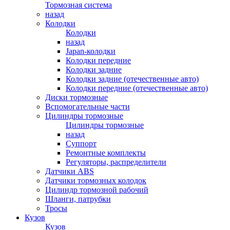
Тормозная система
назад
Колодки
Колодки
назад
Japan-колодки
Колодки передние
Колодки задние
Колодки задние (отечественные авто)
Колодки передние (отечественные авто)
Диски тормозные
Вспомогательные части
Цилиндры тормозные
Цилиндры тормозные
назад
Суппорт
Ремонтные комплекты
Регуляторы, распределители
Датчики ABS
Датчики тормозных колодок
Цилиндр тормозной рабочий
Шланги, патрубки
Тросы
Кузов
Кузов