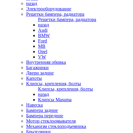
назад
Электрооборудование
Решетки бампера, радиатора
Решетки бампера, радиатора
назад
Audi
BMW
Ford
MB
Opel
VW
Внутренняя обивка
Багажники
Двери задние
Капоты
Клипсы, крепления, болты
Клипсы, крепления, болты
назад
Клипсы Masuma
Навеска
Бампера задние
Бампера передние
Мотор стеклоомывателя
Механизм стеклоподъемника
Брызговики