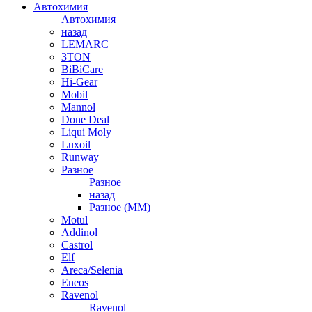
Автохимия
Автохимия
назад
LEMARC
3TON
BiBiCare
Hi-Gear
Mobil
Mannol
Done Deal
Liqui Moly
Luxoil
Runway
Разное
Разное
назад
Разное (ММ)
Motul
Addinol
Castrol
Elf
Areca/Selenia
Eneos
Ravenol
Ravenol