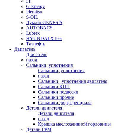
FF
G-Energy
Idemitsu
S-OIL
Лукойл GENESIS
AUTOBACS
Lubrex
HYUNDAI XTeer
Татнефть
Двигатель
Двигатель
назад
Сальники, уплотнения
Сальники, уплотнения
назад
Сальники , уплотнения двигателя
Сальники КПП
Сальники подвески
Сальники прочие
Сальники дифференциала
Детали двигателя
Детали двигателя
назад
Крышка маслозаливной горловины
Детали ГРМ