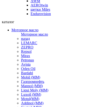
AWM
AEROtwin
щетки Miles
Endurovision
каталог
Моторное масло
Моторное масло
назад
LEMARC
ZEPRO
Repsol
Mirax
Petronas
Avista
Orlen Oil
Bardahl
Mobil (ММ)
Газпромнефть
Mannol (ММ)
Liqui Moly (ММ)
Luxoil (ММ)
Motul(ММ)
Addinol (ММ)