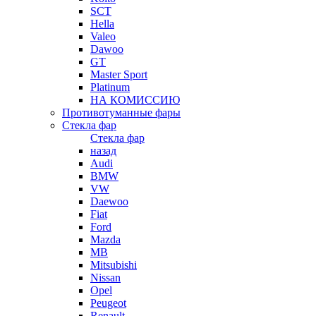
SCT
Hella
Valeo
Dawoo
GT
Master Sport
Platinum
НА КОМИССИЮ
Противотуманные фары
Стекла фар
Стекла фар
назад
Audi
BMW
VW
Daewoo
Fiat
Ford
Mazda
MB
Mitsubishi
Nissan
Opel
Peugeot
Renault