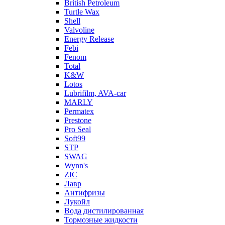
British Petroleum
Turtle Wax
Shell
Valvoline
Energy Release
Febi
Fenom
Total
K&W
Lotos
Lubrifilm, AVA-car
MARLY
Permatex
Prestone
Pro Seal
Soft99
STP
SWAG
Wynn's
ZIC
Лавр
Антифризы
Лукойл
Вода дистилированная
Тормозные жидкости