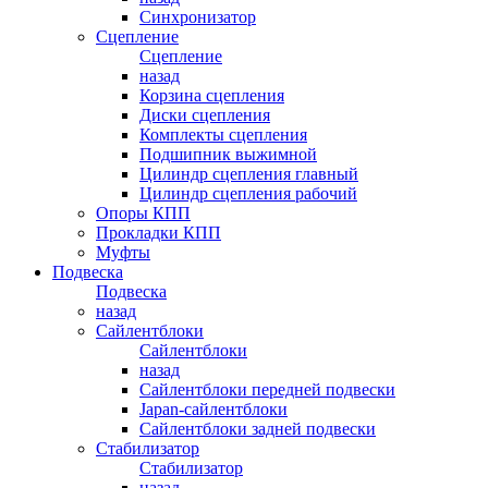
Синхронизатор
Сцепление
Сцепление
назад
Корзина сцепления
Диски сцепления
Комплекты сцепления
Подшипник выжимной
Цилиндр сцепления главный
Цилиндр сцепления рабочий
Опоры КПП
Прокладки КПП
Муфты
Подвеска
Подвеска
назад
Сайлентблоки
Сайлентблоки
назад
Сайлентблоки передней подвески
Japan-сайлентблоки
Сайлентблоки задней подвески
Стабилизатор
Стабилизатор
назад