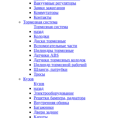
Вакуумные регуляторы
Замки зажигания
Коммутаторы
Контакты
Тормозная система
Тормозная система
назад
Колодки
Диски тормозные
Вспомогательные части
Цилиндры тормозные
Датчики ABS
Датчики тормозных колодок
Цилиндр тормозной рабочий
Шланги, патрубки
Тросы
Кузов
Кузов
назад
Электрооборудование
Решетки бампера, радиатора
Внутренняя обивка
Багажники
Двери задние
Капоты