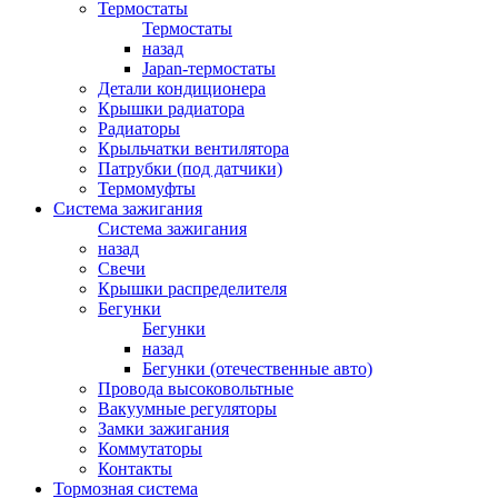
Термостаты
Термостаты
назад
Japan-термостаты
Детали кондиционера
Крышки радиатора
Радиаторы
Крыльчатки вентилятора
Патрубки (под датчики)
Термомуфты
Система зажигания
Система зажигания
назад
Свечи
Крышки распределителя
Бегунки
Бегунки
назад
Бегунки (отечественные авто)
Провода высоковольтные
Вакуумные регуляторы
Замки зажигания
Коммутаторы
Контакты
Тормозная система