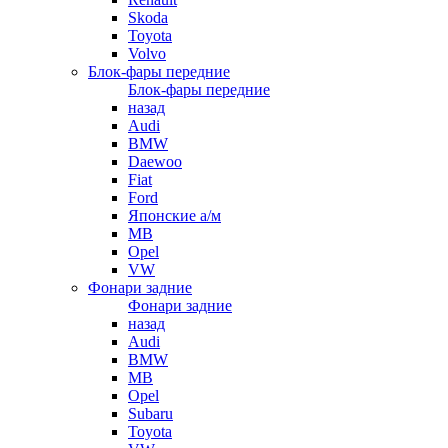
Skoda
Toyota
Volvo
Блок-фары передние
Блок-фары передние
назад
Audi
BMW
Daewoo
Fiat
Ford
Японские а/м
MB
Opel
VW
Фонари задние
Фонари задние
назад
Audi
BMW
MB
Opel
Subaru
Toyota