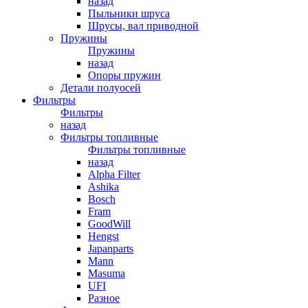
назад
Пыльники шруса
Шрусы, вал приводной
Пружины
Пружины
назад
Опоры пружин
Детали полуосей
Фильтры
Фильтры
назад
Фильтры топливные
Фильтры топливные
назад
Alpha Filter
Ashika
Bosch
Fram
GoodWill
Hengst
Japanparts
Mann
Masuma
UFI
Разное