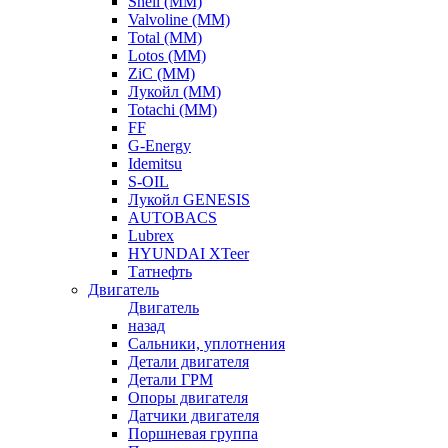
Shell (ММ)
Valvoline (ММ)
Total (ММ)
Lotos (ММ)
ZiC (ММ)
Лукойл (ММ)
Totachi (MM)
FF
G-Energy
Idemitsu
S-OIL
Лукойл GENESIS
AUTOBACS
Lubrex
HYUNDAI XTeer
Татнефть
Двигатель
Двигатель
назад
Сальники, уплотнения
Детали двигателя
Детали ГРМ
Опоры двигателя
Датчики двигателя
Поршневая группа