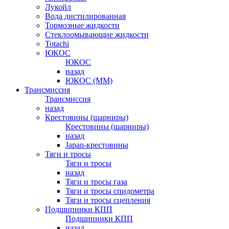
Лукойл
Вода дистилированная
Тормозные жидкости
Стеклоомывающие жидкости
Totachi
ЮКОС
ЮКОС
назад
ЮКОС (ММ)
Трансмиссия
Трансмиссия
назад
Крестовины (шарниры)
Крестовины (шарниры)
назад
Japan-крестовины
Тяги и тросы
Тяги и тросы
назад
Тяги и тросы газа
Тяги и тросы спидометра
Тяги и тросы сцепления
Подшипники КПП
Подшипники КПП
назад