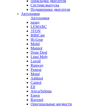
Прокладки двигателя
Система выпуска
Подшипники двигателя
Автохимия
Автохимия
назад
LEMARC
3TON
BiBiCare
Hi-Gear
Mobil
Mannol
Done Deal
Liqui Moly
Luxoil
Runway
Разное
Motul
Addinol
Castrol
Elf
Areca/Selenia
Eneos
Ravenol
Оригинальные жидкости