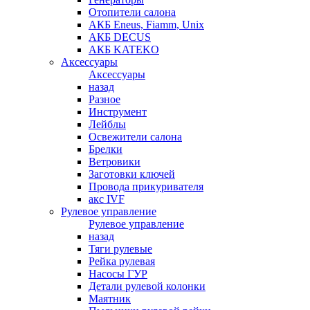
Отопители салона
АКБ Eneus, Fiamm, Unix
АКБ DECUS
АКБ KATEKO
Аксессуары
Аксессуары
назад
Разное
Инструмент
Лейблы
Освежители салона
Брелки
Ветровики
Заготовки ключей
Провода прикуривателя
акс IVF
Рулевое управление
Рулевое управление
назад
Тяги рулевые
Рейка рулевая
Насосы ГУР
Детали рулевой колонки
Маятник