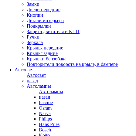
Замки
Двери передние
Кнопки
Детали интерьера
Подкрылки
Защита двигателя и КПП
Ручки
Зеркала
Крылья передние
Крылья задние
Крышки бензобака
Повторители поворота на крыле, в бампере
Автосвет
Автосвет
назад
Автолампы
Автолампы
назад
Разное
Osram
Narva
Philips
Hans Pries
Bosch
Koito