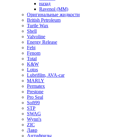
назад
Ravenol (ММ)
Оригинальные жидкости
British Petroleum
Turtle Wax
Shell
Valvoline
Energy Release
Febi
Fenom
Total
K&W
Lotos
Lubrifilm, AVA-car
MARLY
Permatex
Prestone
Pro Seal
Soft99
STP
SWAG
Wynn's
ZIC
Лавр
Антифризы