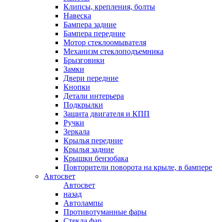
Клипсы, крепления, болты
Навеска
Бампера задние
Бампера передние
Мотор стеклоомывателя
Механизм стеклоподъемника
Брызговики
Замки
Двери передние
Кнопки
Детали интерьера
Подкрылки
Защита двигателя и КПП
Ручки
Зеркала
Крылья передние
Крылья задние
Крышки бензобака
Повторители поворота на крыле, в бампере
Автосвет
Автосвет
назад
Автолампы
Противотуманные фары
Стекла фар