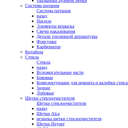
Пыльники рулевой рейки
Система питания
Система питания
назад
Насосы
Элементы впрыска
Свечи накаливания
Детали топливной аппаратуры
Форсунки
Карбюратор
Китайцы
Стекла
Стекла
назад
Вспомогательные части
Боковые
Комплектующие для ремонта и вклейки стекл
Задние
Лобовые
Щетки стеклоочистителя
Щетки стеклоочистителя
назад
Щетки Alca
резинка щетки стеклоочистителя
Щетки Heyner