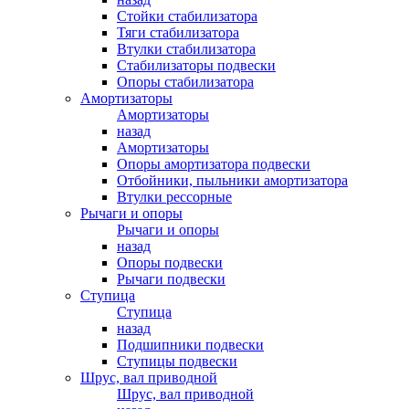
Стойки стабилизатора
Тяги стабилизатора
Втулки стабилизатора
Стабилизаторы подвески
Опоры стабилизатора
Амортизаторы
Амортизаторы
назад
Амортизаторы
Опоры амортизатора подвески
Отбойники, пыльники амортизатора
Втулки рессорные
Рычаги и опоры
Рычаги и опоры
назад
Опоры подвески
Рычаги подвески
Ступица
Ступица
назад
Подшипники подвески
Ступицы подвески
Шрус, вал приводной
Шрус, вал приводной