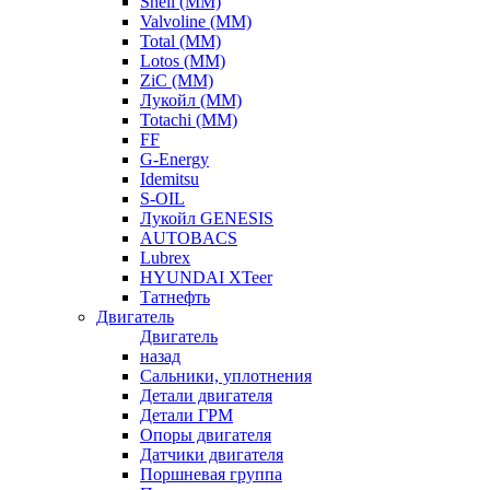
Shell (ММ)
Valvoline (ММ)
Total (ММ)
Lotos (ММ)
ZiC (ММ)
Лукойл (ММ)
Totachi (MM)
FF
G-Energy
Idemitsu
S-OIL
Лукойл GENESIS
AUTOBACS
Lubrex
HYUNDAI XTeer
Татнефть
Двигатель
Двигатель
назад
Сальники, уплотнения
Детали двигателя
Детали ГРМ
Опоры двигателя
Датчики двигателя
Поршневая группа