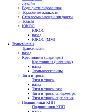
Лукойл
Вода дистилированная
Тормозные жидкости
Стеклоомывающие жидкости
Totachi
ЮКОС
ЮКОС
назад
ЮКОС (ММ)
Трансмиссия
Трансмиссия
назад
Крестовины (шарниры)
Крестовины (шарниры)
назад
Japan-крестовины
Тяги и тросы
Тяги и тросы
назад
Тяги и тросы газа
Тяги и тросы спидометра
Тяги и тросы сцепления
Подшипники КПП
Подшипники КПП
назад