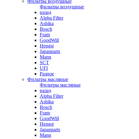
Фильтры воздушные
Фильтры воздушные
назад
Alpha Filter
Ashika
Bosch
Fram
GoodWill
Hengst
Japanparts
Mann
SCT
UFI
Разное
Фильтры масляные
Фильтры масляные
назад
Alpha Filter
Ashika
Bosch
Fram
GoodWill
Hengst
Japanparts
Mann