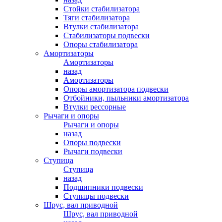
Стойки стабилизатора
Тяги стабилизатора
Втулки стабилизатора
Стабилизаторы подвески
Опоры стабилизатора
Амортизаторы
Амортизаторы
назад
Амортизаторы
Опоры амортизатора подвески
Отбойники, пыльники амортизатора
Втулки рессорные
Рычаги и опоры
Рычаги и опоры
назад
Опоры подвески
Рычаги подвески
Ступица
Ступица
назад
Подшипники подвески
Ступицы подвески
Шрус, вал приводной
Шрус, вал приводной