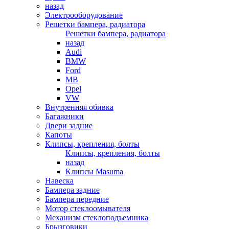
назад
Электрооборудование
Решетки бампера, радиатора
Решетки бампера, радиатора
назад
Audi
BMW
Ford
MB
Opel
VW
Внутренняя обивка
Багажники
Двери задние
Капоты
Клипсы, крепления, болты
Клипсы, крепления, болты
назад
Клипсы Masuma
Навеска
Бампера задние
Бампера передние
Мотор стеклоомывателя
Механизм стеклоподъемника
Брызговики