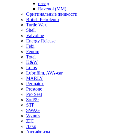
назад
Ravenol (ММ)
Оригинальные жидкости
British Petroleum
Turtle Wax
Shell
Valvoline
Energy Release
Febi
Fenom
Total
K&W
Lotos
Lubrifilm, AVA-car
MARLY
Permatex
Prestone
Pro Seal
Soft99
STP
SWAG
Wynn's
ZIC
Лавр
Антифризы