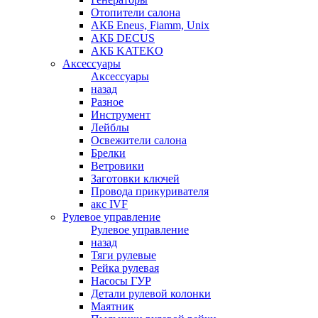
Отопители салона
АКБ Eneus, Fiamm, Unix
АКБ DECUS
АКБ KATEKO
Аксессуары
Аксессуары
назад
Разное
Инструмент
Лейблы
Освежители салона
Брелки
Ветровики
Заготовки ключей
Провода прикуривателя
акс IVF
Рулевое управление
Рулевое управление
назад
Тяги рулевые
Рейка рулевая
Насосы ГУР
Детали рулевой колонки
Маятник