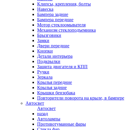
Клипсы, крепления, болты
Навеска
Бампера задние
Бампера передние
Мотор стеклоомывателя
Механизм стеклоподъемника
Брызговики
Замки
Двери передние
Кнопки
Детали интерьера
Подкрылки
Защита двигателя и КПП
Ручки
Зеркала
Крылья передние
Крылья задние
Крышки бензобака
Повторители поворота на крыле, в бампере
Автосвет
Автосвет
назад
Автолампы
Противотуманные фары
Стекла фар