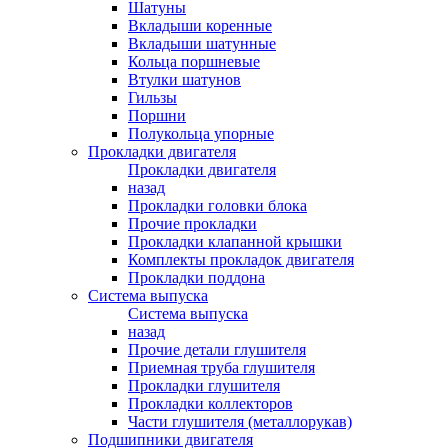
Шатуны
Вкладыши коренные
Вкладыши шатунные
Кольца поршневые
Втулки шатунов
Гильзы
Поршни
Полукольца упорные
Прокладки двигателя
Прокладки двигателя
назад
Прокладки головки блока
Прочие прокладки
Прокладки клапанной крышки
Комплекты прокладок двигателя
Прокладки поддона
Система выпуска
Система выпуска
назад
Прочие детали глушителя
Приемная труба глушителя
Прокладки глушителя
Прокладки коллекторов
Части глушителя (металлорукав)
Подшипники двигателя