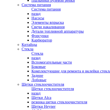
Пыльники рулевой рейки
Система питания
Система питания
назад
Насосы
Элементы впрыска
Свечи накаливания
Детали топливной аппаратуры
Форсунки
Карбюратор
Китайцы
Стекла
Стекла
назад
Вспомогательные части
Боковые
Комплектующие для ремонта и вклейки стекл
Задние
Лобовые
Щетки стеклоочистителя
Щетки стеклоочистителя
назад
Щетки Alca
резинка щетки стеклоочистителя
Щетки Heyner