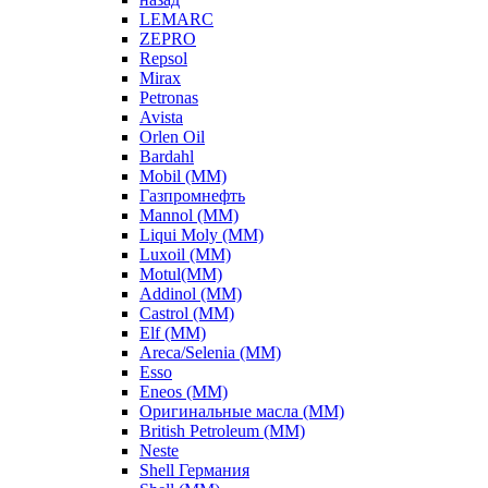
LEMARC
ZEPRO
Repsol
Mirax
Petronas
Avista
Orlen Oil
Bardahl
Mobil (ММ)
Газпромнефть
Mannol (ММ)
Liqui Moly (ММ)
Luxoil (ММ)
Motul(ММ)
Addinol (ММ)
Castrol (ММ)
Elf (ММ)
Areca/Selenia (ММ)
Esso
Eneos (ММ)
Оригинальные масла (ММ)
British Petroleum (ММ)
Neste
Shell Германия