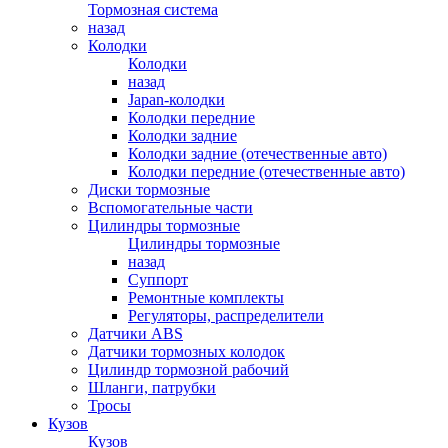
Тормозная система
назад
Колодки
Колодки
назад
Japan-колодки
Колодки передние
Колодки задние
Колодки задние (отечественные авто)
Колодки передние (отечественные авто)
Диски тормозные
Вспомогательные части
Цилиндры тормозные
Цилиндры тормозные
назад
Суппорт
Ремонтные комплекты
Регуляторы, распределители
Датчики ABS
Датчики тормозных колодок
Цилиндр тормозной рабочий
Шланги, патрубки
Тросы
Кузов
Кузов