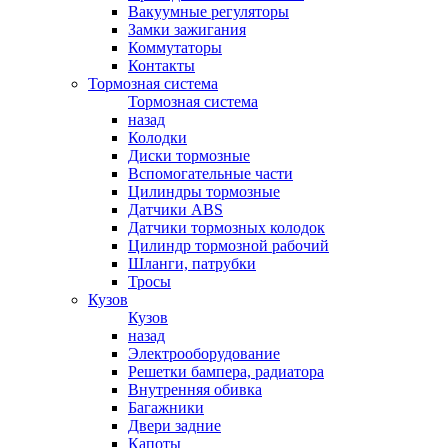
Вакуумные регуляторы
Замки зажигания
Коммутаторы
Контакты
Тормозная система
Тормозная система
назад
Колодки
Диски тормозные
Вспомогательные части
Цилиндры тормозные
Датчики ABS
Датчики тормозных колодок
Цилиндр тормозной рабочий
Шланги, патрубки
Тросы
Кузов
Кузов
назад
Электрооборудование
Решетки бампера, радиатора
Внутренняя обивка
Багажники
Двери задние
Капоты