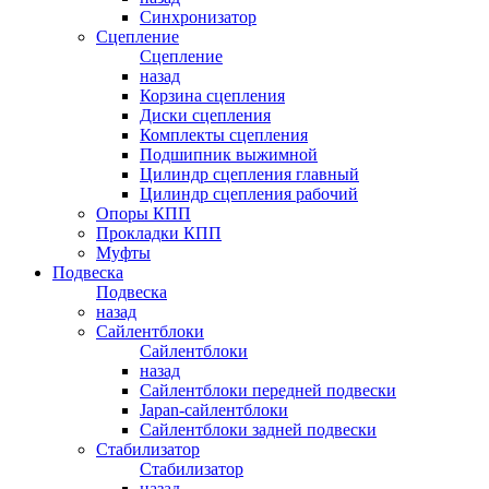
Синхронизатор
Сцепление
Сцепление
назад
Корзина сцепления
Диски сцепления
Комплекты сцепления
Подшипник выжимной
Цилиндр сцепления главный
Цилиндр сцепления рабочий
Опоры КПП
Прокладки КПП
Муфты
Подвеска
Подвеска
назад
Сайлентблоки
Сайлентблоки
назад
Сайлентблоки передней подвески
Japan-сайлентблоки
Сайлентблоки задней подвески
Стабилизатор
Стабилизатор
назад