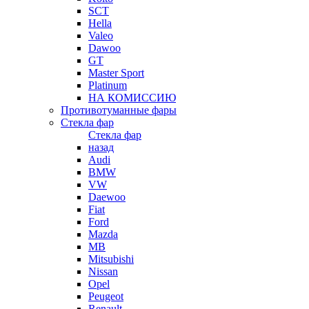
SCT
Hella
Valeo
Dawoo
GT
Master Sport
Platinum
НА КОМИССИЮ
Противотуманные фары
Стекла фар
Стекла фар
назад
Audi
BMW
VW
Daewoo
Fiat
Ford
Mazda
MB
Mitsubishi
Nissan
Opel
Peugeot
Renault