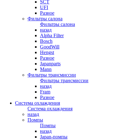
SCT
UFI
Разное
Фильтры салона
Фильтры салона
назад
Alpha Filter
Bosch
GoodWill
Hengst
Разное
Japanparts
Mann
Фильтры трансмиссии
Фильтры трансмиссии
назад
Fram
Разное
Система охлаждения
Система охлаждения
назад
Помпы
Помпы
назад
Japan-помпы