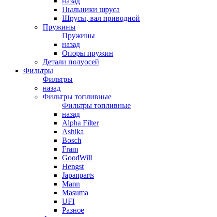
назад
Пыльники шруса
Шрусы, вал приводной
Пружины
Пружины
назад
Опоры пружин
Детали полуосей
Фильтры
Фильтры
назад
Фильтры топливные
Фильтры топливные
назад
Alpha Filter
Ashika
Bosch
Fram
GoodWill
Hengst
Japanparts
Mann
Masuma
UFI
Разное