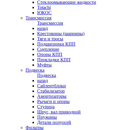
Стеклоомывающие жидкости
Totachi
ЮКОС
Трансмиссия
Трансмиссия
назад
Крестовины (шарниры)
Тяги и тросы
Подшипники КПП
Сцепление
Опоры КПП
Прокладки КПП
Муфты
Подвеска
Подвеска
назад
Сайлентблоки
Стабилизатор
Амортизаторы
Рычаги и опоры
Ступица
Шрус, вал приводной
Пружины
Детали полуосей
Фильтры