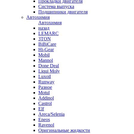
Прокладки двигателя
Система выпуска
Подшипники двигателя
Автохимия
Автохимия
назад
LEMARC
3TON
BiBiCare
Hi-Gear
Mobil
Mannol
Done Deal
Liqui Moly
Luxoil
Runway
Разное
Motul
Addinol
Castrol
Elf
Areca/Selenia
Eneos
Ravenol
Оригинальные жидкости