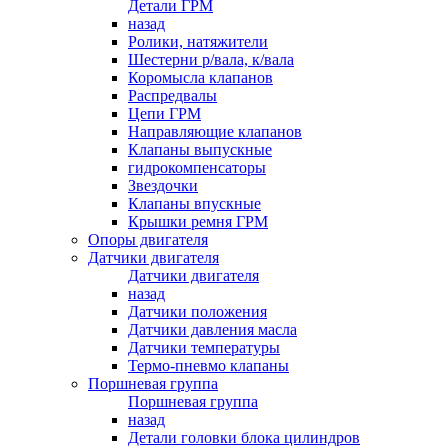
Детали ГРМ
назад
Ролики, натяжители
Шестерни р/вала, к/вала
Коромысла клапанов
Распредвалы
Цепи ГРМ
Направляющие клапанов
Клапаны выпускные
гидрокомпенсаторы
Звездочки
Клапаны впускные
Крышки ремня ГРМ
Опоры двигателя
Датчики двигателя
Датчики двигателя
назад
Датчики положения
Датчики давления масла
Датчики температуры
Термо-пневмо клапаны
Поршневая группа
Поршневая группа
назад
Детали головки блока цилиндров