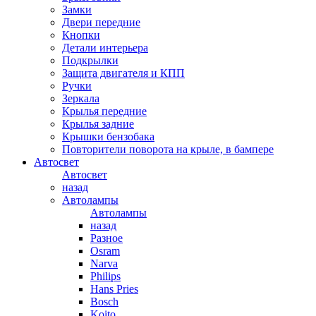
Замки
Двери передние
Кнопки
Детали интерьера
Подкрылки
Защита двигателя и КПП
Ручки
Зеркала
Крылья передние
Крылья задние
Крышки бензобака
Повторители поворота на крыле, в бампере
Автосвет
Автосвет
назад
Автолампы
Автолампы
назад
Разное
Osram
Narva
Philips
Hans Pries
Bosch
Koito