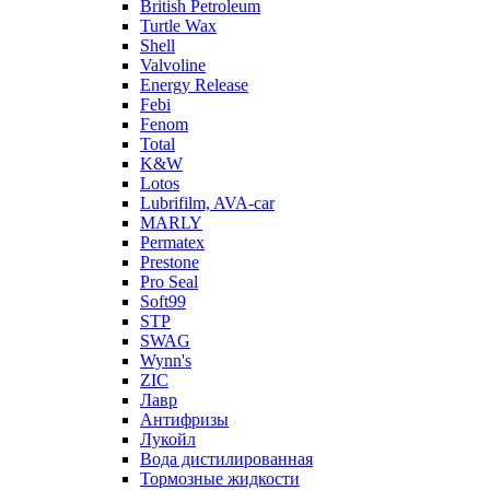
British Petroleum
Turtle Wax
Shell
Valvoline
Energy Release
Febi
Fenom
Total
K&W
Lotos
Lubrifilm, AVA-car
MARLY
Permatex
Prestone
Pro Seal
Soft99
STP
SWAG
Wynn's
ZIC
Лавр
Антифризы
Лукойл
Вода дистилированная
Тормозные жидкости