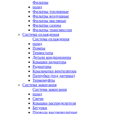
Фильтры
назад
Фильтры топливные
Фильтры воздушные
Фильтры масляные
Фильтры салона
Фильтры трансмиссии
Система охлаждения
Система охлаждения
назад
Помпы
Термостаты
Детали кондиционера
Крышки радиатора
Радиаторы
Крыльчатки вентилятора
Патрубки (под датчики)
Термомуфты
Система зажигания
Система зажигания
назад
Свечи
Крышки распределителя
Бегунки
Провода высоковольтные