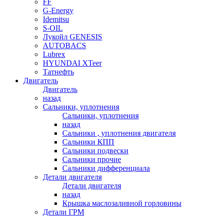
FF
G-Energy
Idemitsu
S-OIL
Лукойл GENESIS
AUTOBACS
Lubrex
HYUNDAI XTeer
Татнефть
Двигатель
Двигатель
назад
Сальники, уплотнения
Сальники, уплотнения
назад
Сальники , уплотнения двигателя
Сальники КПП
Сальники подвески
Сальники прочие
Сальники дифференциала
Детали двигателя
Детали двигателя
назад
Крышка маслозаливной горловины
Детали ГРМ