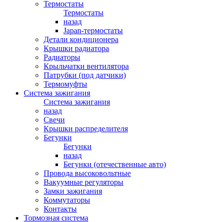
Термостаты
Термостаты
назад
Japan-термостаты
Детали кондиционера
Крышки радиатора
Радиаторы
Крыльчатки вентилятора
Патрубки (под датчики)
Термомуфты
Система зажигания
Система зажигания
назад
Свечи
Крышки распределителя
Бегунки
Бегунки
назад
Бегунки (отечественные авто)
Провода высоковольтные
Вакуумные регуляторы
Замки зажигания
Коммутаторы
Контакты
Тормозная система