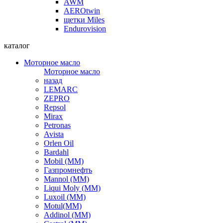
AWM
AEROtwin
щетки Miles
Endurovision
каталог
Моторное масло
Моторное масло
назад
LEMARC
ZEPRO
Repsol
Mirax
Petronas
Avista
Orlen Oil
Bardahl
Mobil (ММ)
Газпромнефть
Mannol (ММ)
Liqui Moly (ММ)
Luxoil (ММ)
Motul(ММ)
Addinol (ММ)