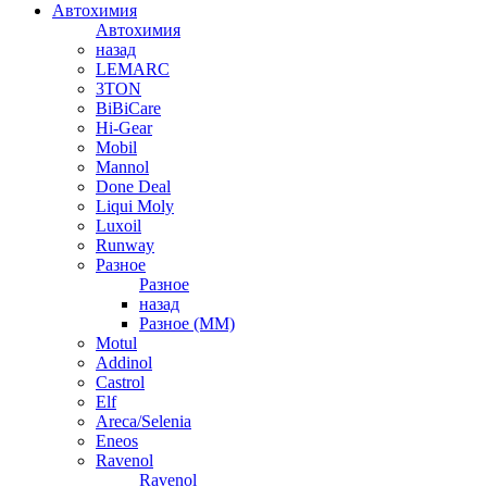
Автохимия
Автохимия
назад
LEMARC
3TON
BiBiCare
Hi-Gear
Mobil
Mannol
Done Deal
Liqui Moly
Luxoil
Runway
Разное
Разное
назад
Разное (ММ)
Motul
Addinol
Castrol
Elf
Areca/Selenia
Eneos
Ravenol
Ravenol