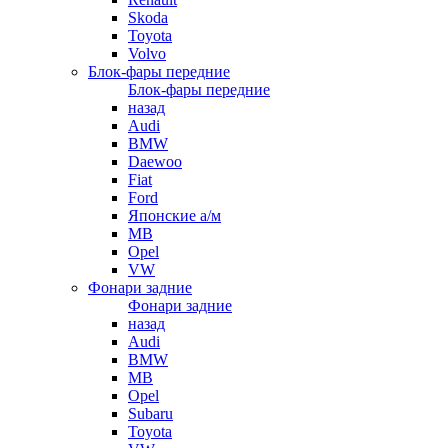
Skoda
Toyota
Volvo
Блок-фары передние
Блок-фары передние
назад
Audi
BMW
Daewoo
Fiat
Ford
Японские а/м
MB
Opel
VW
Фонари задние
Фонари задние
назад
Audi
BMW
MB
Opel
Subaru
Toyota