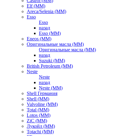
Castrol (ММ)
Elf (ММ)
Areca/Selenia (ММ)
Esso
Esso
назад
Esso (ММ)
Eneos (ММ)
Оригинальные масла (ММ)
Оригинальные масла (ММ)
назад
Suzuki (ММ)
British Petroleum (ММ)
Neste
Neste
назад
Neste (ММ)
Shell Германия
Shell (ММ)
Valvoline (ММ)
Total (ММ)
Lotos (ММ)
ZiC (ММ)
Лукойл (ММ)
Totachi (MM)