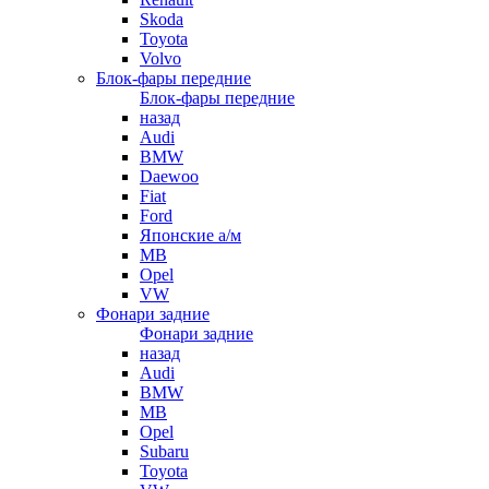
Skoda
Toyota
Volvo
Блок-фары передние
Блок-фары передние
назад
Audi
BMW
Daewoo
Fiat
Ford
Японские а/м
MB
Opel
VW
Фонари задние
Фонари задние
назад
Audi
BMW
MB
Opel
Subaru
Toyota