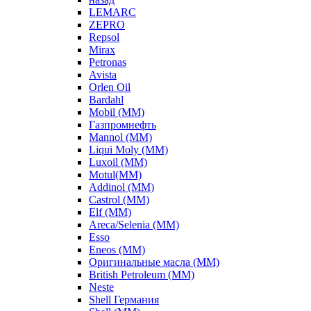
LEMARC
ZEPRO
Repsol
Mirax
Petronas
Avista
Orlen Oil
Bardahl
Mobil (ММ)
Газпромнефть
Mannol (ММ)
Liqui Moly (ММ)
Luxoil (ММ)
Motul(ММ)
Addinol (ММ)
Castrol (ММ)
Elf (ММ)
Areca/Selenia (ММ)
Esso
Eneos (ММ)
Оригинальные масла (ММ)
British Petroleum (ММ)
Neste
Shell Германия