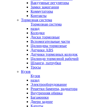
Вакуумные регуляторы
Замки зажигания
Коммутаторы
Контакты
Тормозная система
Тормозная система
назад
Колодки
Диски тормозные
Вспомогательные части
Цилиндры тормозные
Датчики ABS
Датчики тормозных колодок
Цилиндр тормозной рабочий
Шланги, патрубки
Тросы
Кузов
Кузов
назад
Электрооборудование
Решетки бампера, радиатора
Внутренняя обивка
Багажники
Двери задние
Капоты