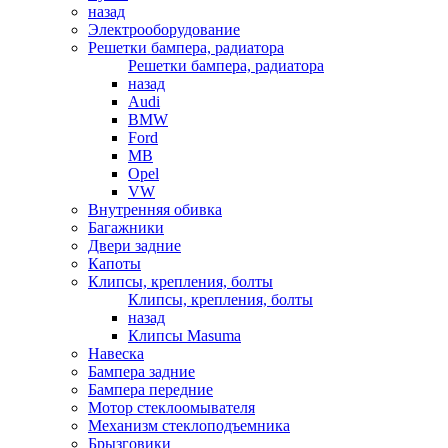
назад
Электрооборудование
Решетки бампера, радиатора
Решетки бампера, радиатора
назад
Audi
BMW
Ford
MB
Opel
VW
Внутренняя обивка
Багажники
Двери задние
Капоты
Клипсы, крепления, болты
Клипсы, крепления, болты
назад
Клипсы Masuma
Навеска
Бампера задние
Бампера передние
Мотор стеклоомывателя
Механизм стеклоподъемника
Брызговики