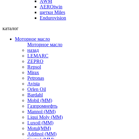
AWM
AEROtwin
щетки Miles
Endurovision
каталог
Моторное масло
Моторное масло
назад
LEMARC
ZEPRO
Repsol
Mirax
Petronas
Avista
Orlen Oil
Bardahl
Mobil (ММ)
Газпромнефть
Mannol (ММ)
Liqui Moly (ММ)
Luxoil (ММ)
Motul(ММ)
Addinol (ММ)