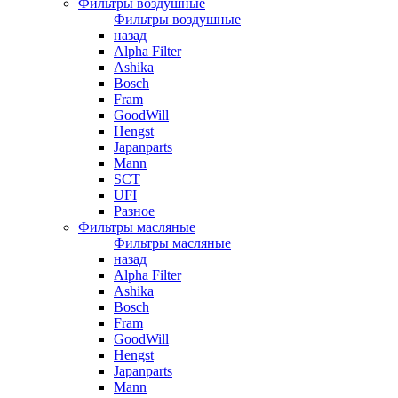
Фильтры воздушные
Фильтры воздушные
назад
Alpha Filter
Ashika
Bosch
Fram
GoodWill
Hengst
Japanparts
Mann
SCT
UFI
Разное
Фильтры масляные
Фильтры масляные
назад
Alpha Filter
Ashika
Bosch
Fram
GoodWill
Hengst
Japanparts
Mann