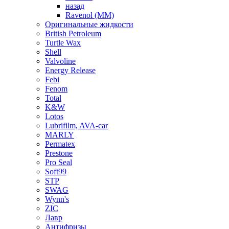
назад
Ravenol (ММ)
Оригинальные жидкости
British Petroleum
Turtle Wax
Shell
Valvoline
Energy Release
Febi
Fenom
Total
K&W
Lotos
Lubrifilm, AVA-car
MARLY
Permatex
Prestone
Pro Seal
Soft99
STP
SWAG
Wynn's
ZIC
Лавр
Антифризы