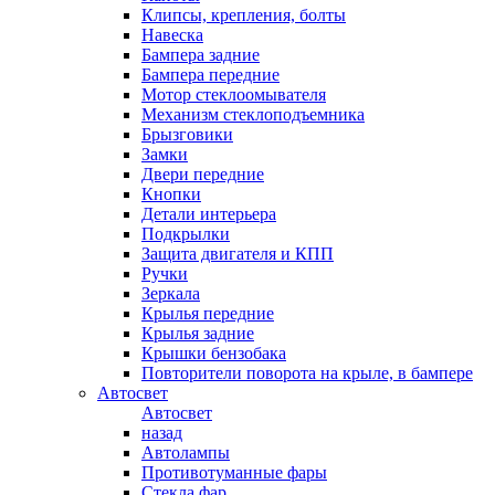
Клипсы, крепления, болты
Навеска
Бампера задние
Бампера передние
Мотор стеклоомывателя
Механизм стеклоподъемника
Брызговики
Замки
Двери передние
Кнопки
Детали интерьера
Подкрылки
Защита двигателя и КПП
Ручки
Зеркала
Крылья передние
Крылья задние
Крышки бензобака
Повторители поворота на крыле, в бампере
Автосвет
Автосвет
назад
Автолампы
Противотуманные фары
Стекла фар