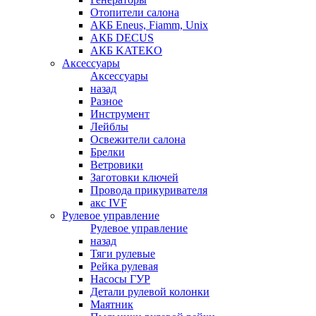
Отопители салона
АКБ Eneus, Fiamm, Unix
АКБ DECUS
АКБ KATEKO
Аксессуары
Аксессуары
назад
Разное
Инструмент
Лейблы
Освежители салона
Брелки
Ветровики
Заготовки ключей
Провода прикуривателя
акс IVF
Рулевое управление
Рулевое управление
назад
Тяги рулевые
Рейка рулевая
Насосы ГУР
Детали рулевой колонки
Маятник