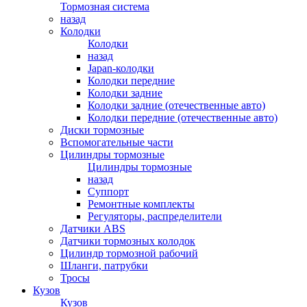
Тормозная система
назад
Колодки
Колодки
назад
Japan-колодки
Колодки передние
Колодки задние
Колодки задние (отечественные авто)
Колодки передние (отечественные авто)
Диски тормозные
Вспомогательные части
Цилиндры тормозные
Цилиндры тормозные
назад
Суппорт
Ремонтные комплекты
Регуляторы, распределители
Датчики ABS
Датчики тормозных колодок
Цилиндр тормозной рабочий
Шланги, патрубки
Тросы
Кузов
Кузов