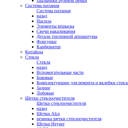
Пыльники рулевой рейки
Система питания
Система питания
назад
Насосы
Элементы впрыска
Свечи накаливания
Детали топливной аппаратуры
Форсунки
Карбюратор
Китайцы
Стекла
Стекла
назад
Вспомогательные части
Боковые
Комплектующие для ремонта и вклейки стекл
Задние
Лобовые
Щетки стеклоочистителя
Щетки стеклоочистителя
назад
Щетки Alca
резинка щетки стеклоочистителя
Щетки Heyner