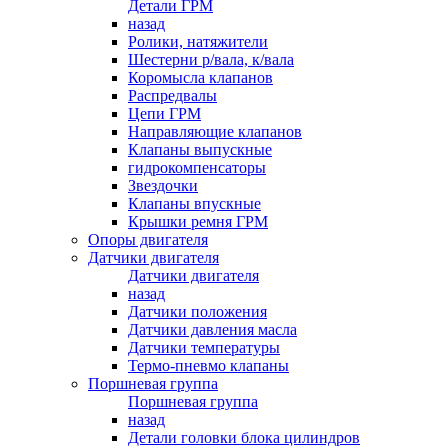
Детали ГРМ
назад
Ролики, натяжители
Шестерни р/вала, к/вала
Коромысла клапанов
Распредвалы
Цепи ГРМ
Направляющие клапанов
Клапаны выпускные
гидрокомпенсаторы
Звездочки
Клапаны впускные
Крышки ремня ГРМ
Опоры двигателя
Датчики двигателя
Датчики двигателя
назад
Датчики положения
Датчики давления масла
Датчики температуры
Термо-пневмо клапаны
Поршневая группа
Поршневая группа
назад
Детали головки блока цилиндров