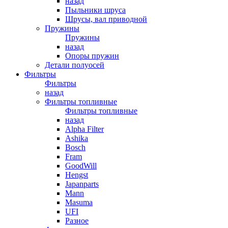
назад
Пыльники шруса
Шрусы, вал приводной
Пружины
Пружины
назад
Опоры пружин
Детали полуосей
Фильтры
Фильтры
назад
Фильтры топливные
Фильтры топливные
назад
Alpha Filter
Ashika
Bosch
Fram
GoodWill
Hengst
Japanparts
Mann
Masuma
UFI
Разное