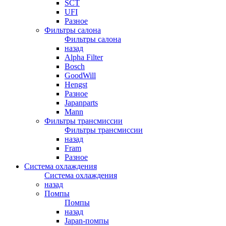
SCT
UFI
Разное
Фильтры салона
Фильтры салона
назад
Alpha Filter
Bosch
GoodWill
Hengst
Разное
Japanparts
Mann
Фильтры трансмиссии
Фильтры трансмиссии
назад
Fram
Разное
Система охлаждения
Система охлаждения
назад
Помпы
Помпы
назад
Japan-помпы