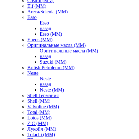
Castrol (ММ)
Elf (ММ)
Areca/Selenia (ММ)
Esso
Esso
назад
Esso (ММ)
Eneos (ММ)
Оригинальные масла (ММ)
Оригинальные масла (ММ)
назад
Suzuki (ММ)
British Petroleum (ММ)
Neste
Neste
назад
Neste (ММ)
Shell Германия
Shell (ММ)
Valvoline (ММ)
Total (ММ)
Lotos (ММ)
ZiC (ММ)
Лукойл (ММ)
Totachi (MM)