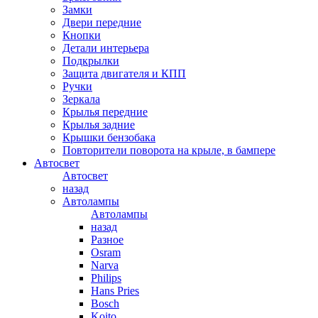
Замки
Двери передние
Кнопки
Детали интерьера
Подкрылки
Защита двигателя и КПП
Ручки
Зеркала
Крылья передние
Крылья задние
Крышки бензобака
Повторители поворота на крыле, в бампере
Автосвет
Автосвет
назад
Автолампы
Автолампы
назад
Разное
Osram
Narva
Philips
Hans Pries
Bosch
Koito