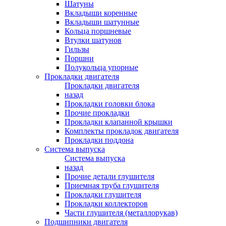
Шатуны
Вкладыши коренные
Вкладыши шатунные
Кольца поршневые
Втулки шатунов
Гильзы
Поршни
Полукольца упорные
Прокладки двигателя
Прокладки двигателя
назад
Прокладки головки блока
Прочие прокладки
Прокладки клапанной крышки
Комплекты прокладок двигателя
Прокладки поддона
Система выпуска
Система выпуска
назад
Прочие детали глушителя
Приемная труба глушителя
Прокладки глушителя
Прокладки коллекторов
Части глушителя (металлорукав)
Подшипники двигателя