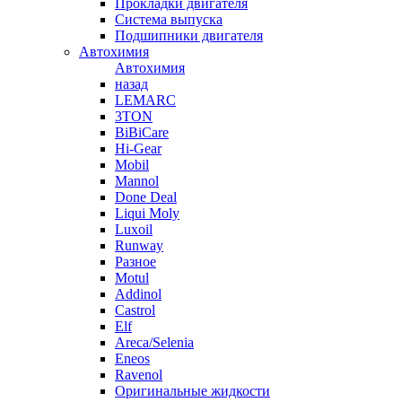
Прокладки двигателя
Система выпуска
Подшипники двигателя
Автохимия
Автохимия
назад
LEMARC
3TON
BiBiCare
Hi-Gear
Mobil
Mannol
Done Deal
Liqui Moly
Luxoil
Runway
Разное
Motul
Addinol
Castrol
Elf
Areca/Selenia
Eneos
Ravenol
Оригинальные жидкости