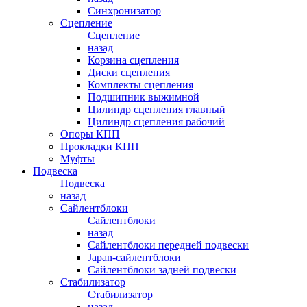
Синхронизатор
Сцепление
Сцепление
назад
Корзина сцепления
Диски сцепления
Комплекты сцепления
Подшипник выжимной
Цилиндр сцепления главный
Цилиндр сцепления рабочий
Опоры КПП
Прокладки КПП
Муфты
Подвеска
Подвеска
назад
Сайлентблоки
Сайлентблоки
назад
Сайлентблоки передней подвески
Japan-сайлентблоки
Сайлентблоки задней подвески
Стабилизатор
Стабилизатор
назад