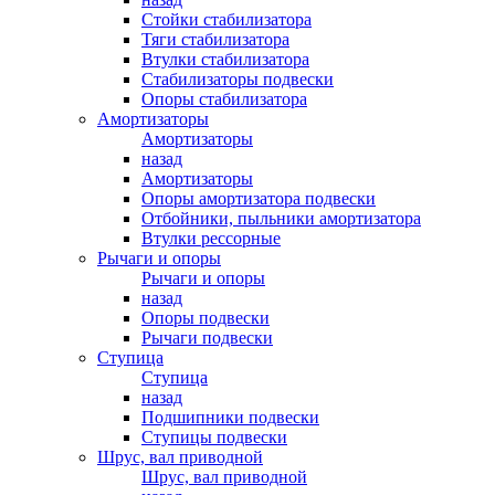
Стойки стабилизатора
Тяги стабилизатора
Втулки стабилизатора
Стабилизаторы подвески
Опоры стабилизатора
Амортизаторы
Амортизаторы
назад
Амортизаторы
Опоры амортизатора подвески
Отбойники, пыльники амортизатора
Втулки рессорные
Рычаги и опоры
Рычаги и опоры
назад
Опоры подвески
Рычаги подвески
Ступица
Ступица
назад
Подшипники подвески
Ступицы подвески
Шрус, вал приводной
Шрус, вал приводной