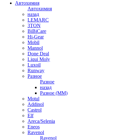
Автохимия
Автохимия
назад
LEMARC
3TON
BiBiCare
Hi-Gear
Mobil
Mannol
Done Deal
Liqui Moly
Luxoil
Runway
Разное
Разное
назад
Разное (ММ)
Motul
Addinol
Castrol
Elf
Areca/Selenia
Eneos
Ravenol
Ravenol