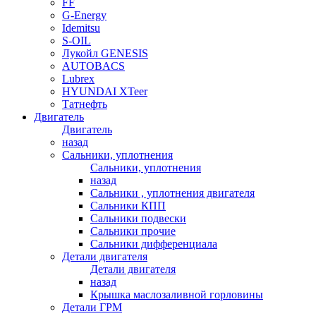
FF
G-Energy
Idemitsu
S-OIL
Лукойл GENESIS
AUTOBACS
Lubrex
HYUNDAI XTeer
Татнефть
Двигатель
Двигатель
назад
Сальники, уплотнения
Сальники, уплотнения
назад
Сальники , уплотнения двигателя
Сальники КПП
Сальники подвески
Сальники прочие
Сальники дифференциала
Детали двигателя
Детали двигателя
назад
Крышка маслозаливной горловины
Детали ГРМ