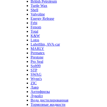
British Petroleum
Turtle Wax
Shell
Valvoline
Energy Release
Febi
Fenom
Total
K&W
Lotos
Lubrifilm, AVA-car
MARLY
Permatex
Prestone
Pro Seal
Soft99
STP
SWAG
Wynn's
ZIC
Лавр
Антифризы
Лукойл
Вода дистилированная
Тормозные жидкости