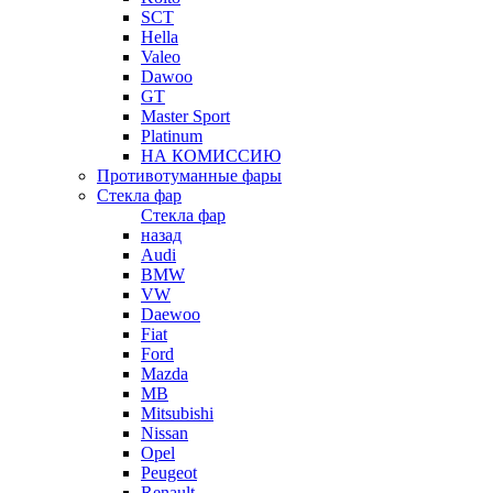
SCT
Hella
Valeo
Dawoo
GT
Master Sport
Platinum
НА КОМИССИЮ
Противотуманные фары
Стекла фар
Стекла фар
назад
Audi
BMW
VW
Daewoo
Fiat
Ford
Mazda
MB
Mitsubishi
Nissan
Opel
Peugeot
Renault