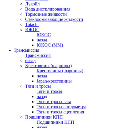
Лукойл
Вода дистилированная
Тормозные жидкости
Стеклоомывающие жидкости
Totachi
ЮКОС
ЮКОС
назад
ЮКОС (ММ)
Трансмиссия
Трансмиссия
назад
Крестовины (шарниры)
Крестовины (шарниры)
назад
Japan-крестовины
Тяги и тросы
Тяги и тросы
назад
Тяги и тросы газа
Тяги и тросы спидометра
Тяги и тросы сцепления
Подшипники КПП
Подшипники КПП
назад