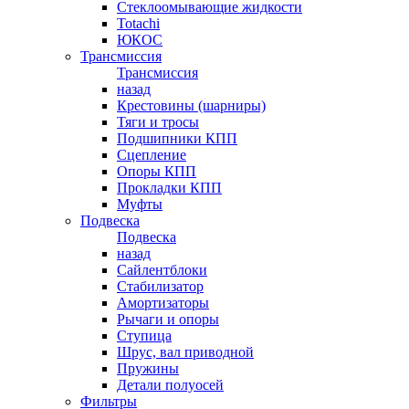
Стеклоомывающие жидкости
Totachi
ЮКОС
Трансмиссия
Трансмиссия
назад
Крестовины (шарниры)
Тяги и тросы
Подшипники КПП
Сцепление
Опоры КПП
Прокладки КПП
Муфты
Подвеска
Подвеска
назад
Сайлентблоки
Стабилизатор
Амортизаторы
Рычаги и опоры
Ступица
Шрус, вал приводной
Пружины
Детали полуосей
Фильтры