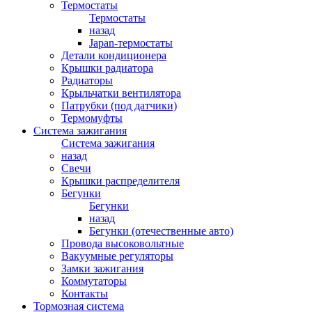
Термостаты
Термостаты
назад
Japan-термостаты
Детали кондиционера
Крышки радиатора
Радиаторы
Крыльчатки вентилятора
Патрубки (под датчики)
Термомуфты
Система зажигания
Система зажигания
назад
Свечи
Крышки распределителя
Бегунки
Бегунки
назад
Бегунки (отечественные авто)
Провода высоковольтные
Вакуумные регуляторы
Замки зажигания
Коммутаторы
Контакты
Тормозная система