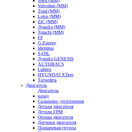
Shell (ММ)
Valvoline (ММ)
Total (ММ)
Lotos (ММ)
ZiC (ММ)
Лукойл (ММ)
Totachi (MM)
FF
G-Energy
Idemitsu
S-OIL
Лукойл GENESIS
AUTOBACS
Lubrex
HYUNDAI XTeer
Татнефть
Двигатель
Двигатель
назад
Сальники, уплотнения
Детали двигателя
Детали ГРМ
Опоры двигателя
Датчики двигателя
Поршневая группа