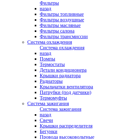
Фильтры
назад
Фильтры топливные
Фильтры воздушные
Фильтры масляные
Фильтры салона
Фильтры трансмиссии
Система охлаждения
Система охлаждения
назад
Помпы
Термостаты
Детали кондиционера
Крышки радиатора
Радиаторы
Крыльчатки вентилятора
Патрубки (под датчики)
Термомуфты
Система зажигания
Система зажигания
назад
Свечи
Крышки распределителя
Бегунки
Провода высоковольтные