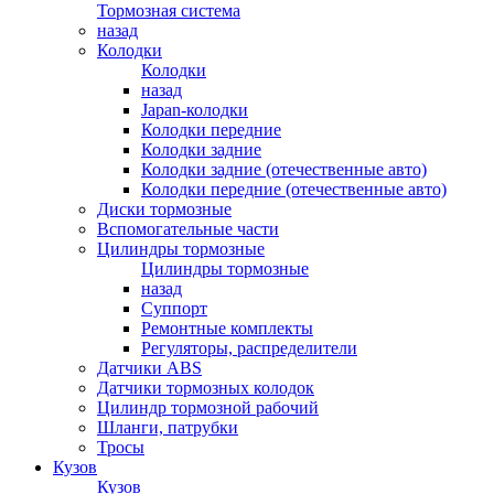
Тормозная система
назад
Колодки
Колодки
назад
Japan-колодки
Колодки передние
Колодки задние
Колодки задние (отечественные авто)
Колодки передние (отечественные авто)
Диски тормозные
Вспомогательные части
Цилиндры тормозные
Цилиндры тормозные
назад
Суппорт
Ремонтные комплекты
Регуляторы, распределители
Датчики ABS
Датчики тормозных колодок
Цилиндр тормозной рабочий
Шланги, патрубки
Тросы
Кузов
Кузов