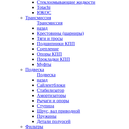
Стеклоомывающие жидкости
Totachi
ЮКОС
Трансмиссия
Трансмиссия
назад
Крестовины (шарниры)
Тяги и тросы
Подшипники КПП
Сцепление
Опоры КПП
Прокладки КПП
Муфты
Подвеска
Подвеска
назад
Сайлентблоки
Стабилизатор
Амортизаторы
Рычаги и опоры
Ступица
Шрус, вал приводной
Пружины
Детали полуосей
Фильтры