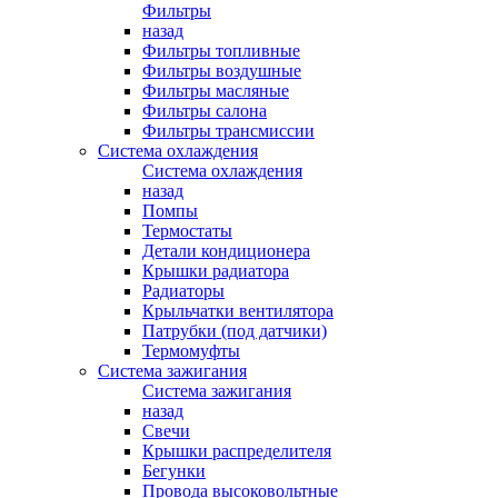
Фильтры
назад
Фильтры топливные
Фильтры воздушные
Фильтры масляные
Фильтры салона
Фильтры трансмиссии
Система охлаждения
Система охлаждения
назад
Помпы
Термостаты
Детали кондиционера
Крышки радиатора
Радиаторы
Крыльчатки вентилятора
Патрубки (под датчики)
Термомуфты
Система зажигания
Система зажигания
назад
Свечи
Крышки распределителя
Бегунки
Провода высоковольтные