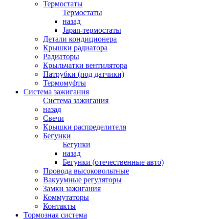
Термостаты
Термостаты
назад
Japan-термостаты
Детали кондиционера
Крышки радиатора
Радиаторы
Крыльчатки вентилятора
Патрубки (под датчики)
Термомуфты
Система зажигания
Система зажигания
назад
Свечи
Крышки распределителя
Бегунки
Бегунки
назад
Бегунки (отечественные авто)
Провода высоковольтные
Вакуумные регуляторы
Замки зажигания
Коммутаторы
Контакты
Тормозная система