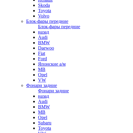
Skoda
Toyota
Volvo
Блок-фары передние
Блок-фары передние
назад
Audi
BMW
Daewoo
Fiat
Ford
Японские а/м
MB
Opel
VW
Фонари задние
Фонари задние
назад
Audi
BMW
MB
Opel
Subaru
Toyota