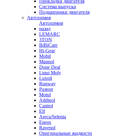
Прокладки двигателя
Система выпуска
Подшипники двигателя
Автохимия
Автохимия
назад
LEMARC
3TON
BiBiCare
Hi-Gear
Mobil
Mannol
Done Deal
Liqui Moly
Luxoil
Runway
Разное
Motul
Addinol
Castrol
Elf
Areca/Selenia
Eneos
Ravenol
Оригинальные жидкости