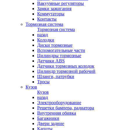
Вакуумные регуляторы
Замки зажигания
Коммутаторы
Контакты
Тормозная система
Тормозная система
назад
Колодки
Диски тормозные
Вспомогательные части
Цилиндры тормозные
Датчики ABS
Датчики тормозных колодок
Цилиндр тормозной рабочий
Шланги, патрубки
Тросы
Кузов
Кузов
назад
Электрооборудование
Решетки бампера, радиатора
Внутренняя обивка
Багажники
Двери задние
Капоты