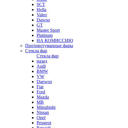
SCT
Hella
Valeo
Dawoo
GT
Master Sport
Platinum
НА КОМИССИЮ
Противотуманные фары
Стекла фар
Стекла фар
назад
Audi
BMW
VW
Daewoo
Fiat
Ford
Mazda
MB
Mitsubishi
Nissan
Opel
Peugeot
Renault