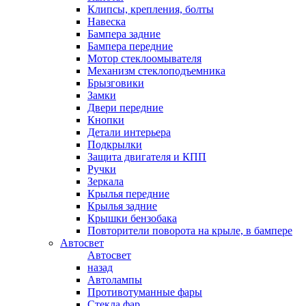
Клипсы, крепления, болты
Навеска
Бампера задние
Бампера передние
Мотор стеклоомывателя
Механизм стеклоподъемника
Брызговики
Замки
Двери передние
Кнопки
Детали интерьера
Подкрылки
Защита двигателя и КПП
Ручки
Зеркала
Крылья передние
Крылья задние
Крышки бензобака
Повторители поворота на крыле, в бампере
Автосвет
Автосвет
назад
Автолампы
Противотуманные фары
Стекла фар