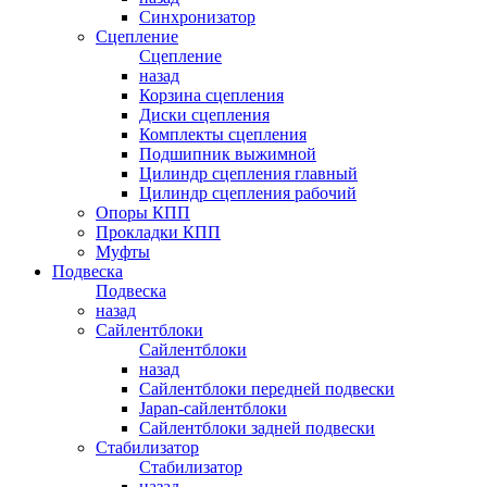
Синхронизатор
Сцепление
Сцепление
назад
Корзина сцепления
Диски сцепления
Комплекты сцепления
Подшипник выжимной
Цилиндр сцепления главный
Цилиндр сцепления рабочий
Опоры КПП
Прокладки КПП
Муфты
Подвеска
Подвеска
назад
Сайлентблоки
Сайлентблоки
назад
Сайлентблоки передней подвески
Japan-сайлентблоки
Сайлентблоки задней подвески
Стабилизатор
Стабилизатор
назад