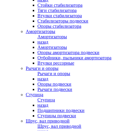
Стойки стабилизатора
Тяги стабилизатора
Втулки стабилизатора
Стабилизаторы подвески
Опоры стабилизатора
Амортизаторы
Амортизаторы
назад
Амортизаторы
Опоры амортизатора подвески
Отбойники, пыльники амортизатора
Втулки рессорные
Рычаги и опоры
Рычаги и опоры
назад
Опоры подвески
Рычаги подвески
Ступица
Ступица
назад
Подшипники подвески
Ступицы подвески
Шрус, вал приводной
Шрус, вал приводной