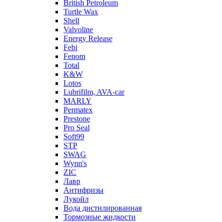
British Petroleum
Turtle Wax
Shell
Valvoline
Energy Release
Febi
Fenom
Total
K&W
Lotos
Lubrifilm, AVA-car
MARLY
Permatex
Prestone
Pro Seal
Soft99
STP
SWAG
Wynn's
ZIC
Лавр
Антифризы
Лукойл
Вода дистилированная
Тормозные жидкости