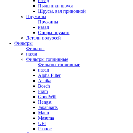
назад
Пыльники шруса
Шрусы, вал приводной
Пружины
Пружины
назад
Опоры пружин
Детали полуосей
Фильтры
Фильтры
назад
Фильтры топливные
Фильтры топливные
назад
Alpha Filter
Ashika
Bosch
Fram
GoodWill
Hengst
Japanparts
Mann
Masuma
UFI
Разное