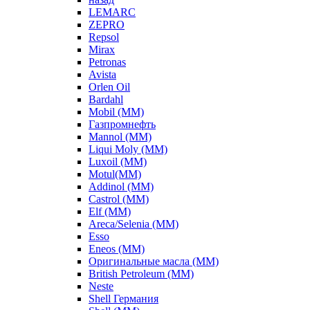
LEMARC
ZEPRO
Repsol
Mirax
Petronas
Avista
Orlen Oil
Bardahl
Mobil (ММ)
Газпромнефть
Mannol (ММ)
Liqui Moly (ММ)
Luxoil (ММ)
Motul(ММ)
Addinol (ММ)
Castrol (ММ)
Elf (ММ)
Areca/Selenia (ММ)
Esso
Eneos (ММ)
Оригинальные масла (ММ)
British Petroleum (ММ)
Neste
Shell Германия