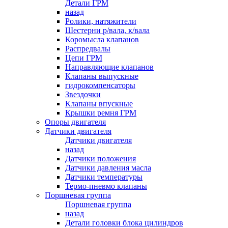
Детали ГРМ
назад
Ролики, натяжители
Шестерни р/вала, к/вала
Коромысла клапанов
Распредвалы
Цепи ГРМ
Направляющие клапанов
Клапаны выпускные
гидрокомпенсаторы
Звездочки
Клапаны впускные
Крышки ремня ГРМ
Опоры двигателя
Датчики двигателя
Датчики двигателя
назад
Датчики положения
Датчики давления масла
Датчики температуры
Термо-пневмо клапаны
Поршневая группа
Поршневая группа
назад
Детали головки блока цилиндров