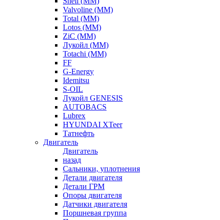
Shell (ММ)
Valvoline (ММ)
Total (ММ)
Lotos (ММ)
ZiC (ММ)
Лукойл (ММ)
Totachi (MM)
FF
G-Energy
Idemitsu
S-OIL
Лукойл GENESIS
AUTOBACS
Lubrex
HYUNDAI XTeer
Татнефть
Двигатель
Двигатель
назад
Сальники, уплотнения
Детали двигателя
Детали ГРМ
Опоры двигателя
Датчики двигателя
Поршневая группа