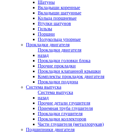
Шатуны
Вкладыши коренные
Вкладыши шатунные
Кольца поршневые
Втулки шатунов
Гильзы
Поршни
Полукольца упорные
Прокладки двигателя
Прокладки двигателя
назад
Прокладки головки блока
Прочие прокладки
Прокладки клапанной крышки
Комплекты прокладок двигателя
Прокладки поддона
Система выпуска
Система выпуска
назад
Прочие детали глушителя
Приемная труба глушителя
Прокладки глушителя
Прокладки коллекторов
Части глушителя (металлорукав)
Подшипники двигателя