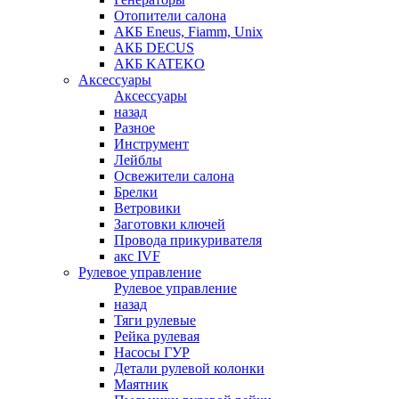
Отопители салона
АКБ Eneus, Fiamm, Unix
АКБ DECUS
АКБ KATEKO
Аксессуары
Аксессуары
назад
Разное
Инструмент
Лейблы
Освежители салона
Брелки
Ветровики
Заготовки ключей
Провода прикуривателя
акс IVF
Рулевое управление
Рулевое управление
назад
Тяги рулевые
Рейка рулевая
Насосы ГУР
Детали рулевой колонки
Маятник