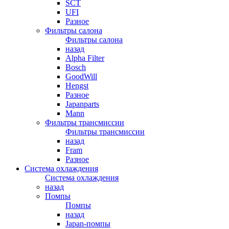
SCT
UFI
Разное
Фильтры салона
Фильтры салона
назад
Alpha Filter
Bosch
GoodWill
Hengst
Разное
Japanparts
Mann
Фильтры трансмиссии
Фильтры трансмиссии
назад
Fram
Разное
Система охлаждения
Система охлаждения
назад
Помпы
Помпы
назад
Japan-помпы