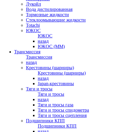
Лукойл
Вода дистилированная
Тормозные жидкости
Стеклоомывающие жидкости
Totachi
ЮКОС
ЮКОС
назад
ЮКОС (ММ)
Трансмиссия
Трансмиссия
назад
Крестовины (шарниры)
Крестовины (шарниры)
назад
Japan-крестовины
Тяги и тросы
Тяги и тросы
назад
Тяги и тросы газа
Тяги и тросы спидометра
Тяги и тросы сцепления
Подшипники КПП
Подшипники КПП
назад