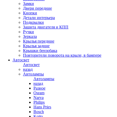
Замки
Двери передние
Кнопки
Детали интерьера
Подкрылки
Защита двигателя и КПП
Ручки
Зеркала
Крылья передние
Крылья задние
Крышки бензобака
Повторители поворота на крыле, в бампере
Автосвет
Автосвет
назад
Автолампы
Автолампы
назад
Разное
Osram
Narva
Philips
Hans Pries
Bosch
Koito