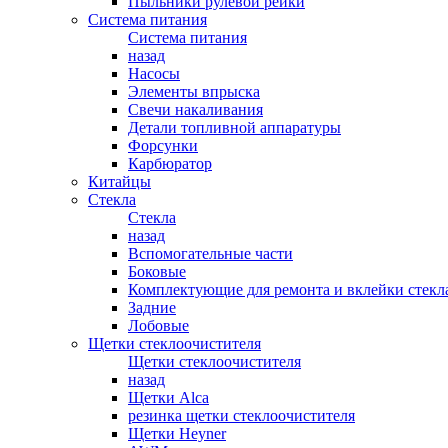
Пыльники рулевой рейки
Система питания
Система питания
назад
Насосы
Элементы впрыска
Свечи накаливания
Детали топливной аппаратуры
Форсунки
Карбюратор
Китайцы
Стекла
Стекла
назад
Вспомогательные части
Боковые
Комплектующие для ремонта и вклейки стекл
Задние
Лобовые
Щетки стеклоочистителя
Щетки стеклоочистителя
назад
Щетки Alca
резинка щетки стеклоочистителя
Щетки Heyner