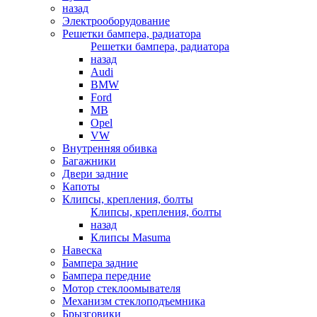
назад
Электрооборудование
Решетки бампера, радиатора
Решетки бампера, радиатора
назад
Audi
BMW
Ford
MB
Opel
VW
Внутренняя обивка
Багажники
Двери задние
Капоты
Клипсы, крепления, болты
Клипсы, крепления, болты
назад
Клипсы Masuma
Навеска
Бампера задние
Бампера передние
Мотор стеклоомывателя
Механизм стеклоподъемника
Брызговики