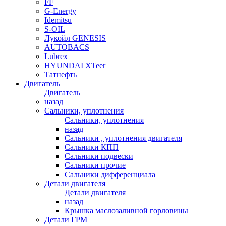
FF
G-Energy
Idemitsu
S-OIL
Лукойл GENESIS
AUTOBACS
Lubrex
HYUNDAI XTeer
Татнефть
Двигатель
Двигатель
назад
Сальники, уплотнения
Сальники, уплотнения
назад
Сальники , уплотнения двигателя
Сальники КПП
Сальники подвески
Сальники прочие
Сальники дифференциала
Детали двигателя
Детали двигателя
назад
Крышка маслозаливной горловины
Детали ГРМ