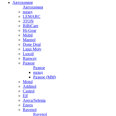
Автохимия
Автохимия
назад
LEMARC
3TON
BiBiCare
Hi-Gear
Mobil
Mannol
Done Deal
Liqui Moly
Luxoil
Runway
Разное
Разное
назад
Разное (ММ)
Motul
Addinol
Castrol
Elf
Areca/Selenia
Eneos
Ravenol
Ravenol