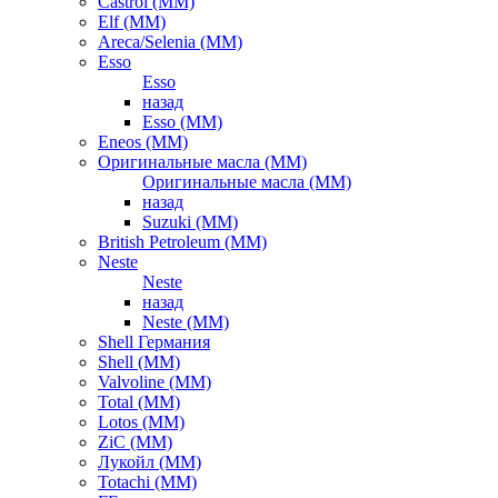
Castrol (ММ)
Elf (ММ)
Areca/Selenia (ММ)
Esso
Esso
назад
Esso (ММ)
Eneos (ММ)
Оригинальные масла (ММ)
Оригинальные масла (ММ)
назад
Suzuki (ММ)
British Petroleum (ММ)
Neste
Neste
назад
Neste (ММ)
Shell Германия
Shell (ММ)
Valvoline (ММ)
Total (ММ)
Lotos (ММ)
ZiC (ММ)
Лукойл (ММ)
Totachi (MM)