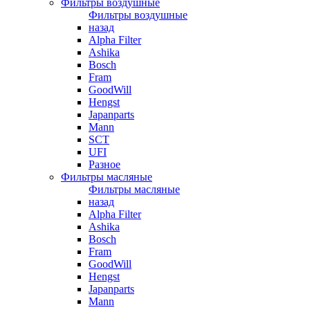
Фильтры воздушные
Фильтры воздушные
назад
Alpha Filter
Ashika
Bosch
Fram
GoodWill
Hengst
Japanparts
Mann
SCT
UFI
Разное
Фильтры масляные
Фильтры масляные
назад
Alpha Filter
Ashika
Bosch
Fram
GoodWill
Hengst
Japanparts
Mann