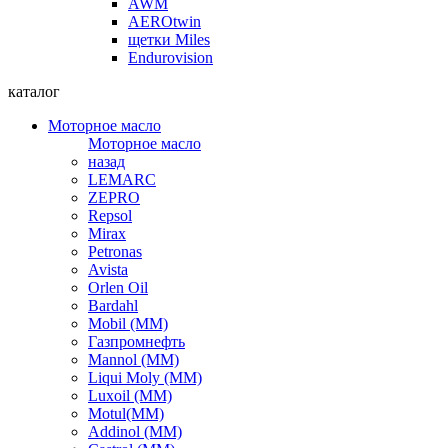
AWM
AEROtwin
щетки Miles
Endurovision
каталог
Моторное масло
Моторное масло
назад
LEMARC
ZEPRO
Repsol
Mirax
Petronas
Avista
Orlen Oil
Bardahl
Mobil (ММ)
Газпромнефть
Mannol (ММ)
Liqui Moly (ММ)
Luxoil (ММ)
Motul(ММ)
Addinol (ММ)