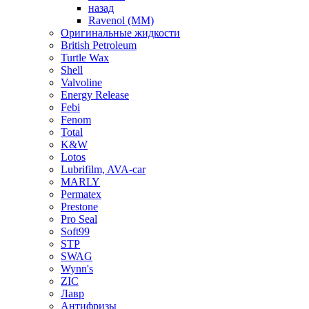
назад
Ravenol (ММ)
Оригинальные жидкости
British Petroleum
Turtle Wax
Shell
Valvoline
Energy Release
Febi
Fenom
Total
K&W
Lotos
Lubrifilm, AVA-car
MARLY
Permatex
Prestone
Pro Seal
Soft99
STP
SWAG
Wynn's
ZIC
Лавр
Антифризы