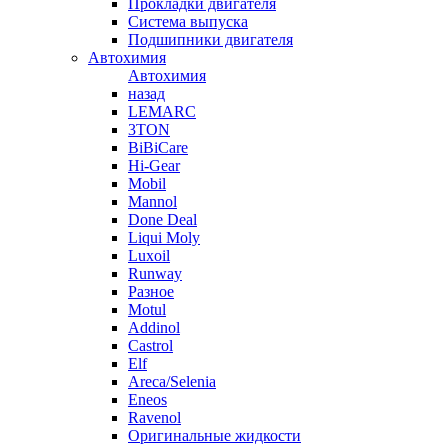
Прокладки двигателя
Система выпуска
Подшипники двигателя
Автохимия
Автохимия
назад
LEMARC
3TON
BiBiCare
Hi-Gear
Mobil
Mannol
Done Deal
Liqui Moly
Luxoil
Runway
Разное
Motul
Addinol
Castrol
Elf
Areca/Selenia
Eneos
Ravenol
Оригинальные жидкости