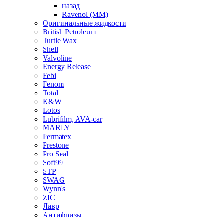
назад
Ravenol (ММ)
Оригинальные жидкости
British Petroleum
Turtle Wax
Shell
Valvoline
Energy Release
Febi
Fenom
Total
K&W
Lotos
Lubrifilm, AVA-car
MARLY
Permatex
Prestone
Pro Seal
Soft99
STP
SWAG
Wynn's
ZIC
Лавр
Антифризы