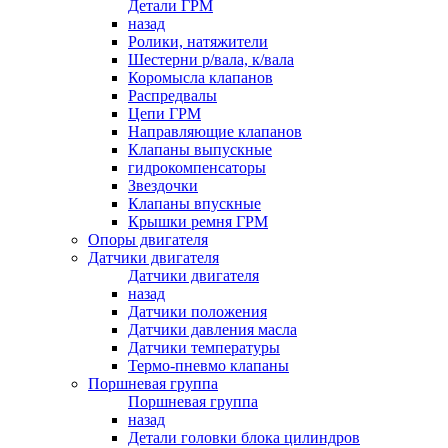
Детали ГРМ
назад
Ролики, натяжители
Шестерни р/вала, к/вала
Коромысла клапанов
Распредвалы
Цепи ГРМ
Направляющие клапанов
Клапаны выпускные
гидрокомпенсаторы
Звездочки
Клапаны впускные
Крышки ремня ГРМ
Опоры двигателя
Датчики двигателя
Датчики двигателя
назад
Датчики положения
Датчики давления масла
Датчики температуры
Термо-пневмо клапаны
Поршневая группа
Поршневая группа
назад
Детали головки блока цилиндров