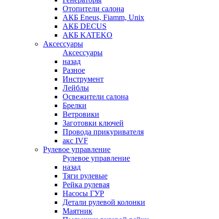
Отопители салона
АКБ Eneus, Fiamm, Unix
АКБ DECUS
АКБ KATEKO
Аксессуары
Аксессуары
назад
Разное
Инструмент
Лейблы
Освежители салона
Брелки
Ветровики
Заготовки ключей
Провода прикуривателя
акс IVF
Рулевое управление
Рулевое управление
назад
Тяги рулевые
Рейка рулевая
Насосы ГУР
Детали рулевой колонки
Маятник