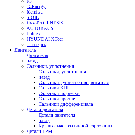
FF
G-Energy
Idemitsu
S-OIL
Лукойл GENESIS
AUTOBACS
Lubrex
HYUNDAI XTeer
Татнефть
Двигатель
Двигатель
назад
Сальники, уплотнения
Сальники, уплотнения
назад
Сальники , уплотнения двигателя
Сальники КПП
Сальники подвески
Сальники прочие
Сальники дифференциала
Детали двигателя
Детали двигателя
назад
Крышка маслозаливной горловины
Детали ГРМ