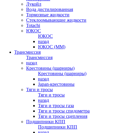
Лукойл
Вода дистилированная
Тормозные жидкости
Стеклоомывающие жидкости
Totachi
ЮКОС
ЮКОС
назад
ЮКОС (ММ)
Трансмиссия
Трансмиссия
назад
Крестовины (шарниры)
Крестовины (шарниры)
назад
Japan-крестовины
Тяги и тросы
Тяги и тросы
назад
Тяги и тросы газа
Тяги и тросы спидометра
Тяги и тросы сцепления
Подшипники КПП
Подшипники КПП
назад