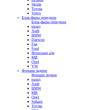
Skoda
Toyota
Volvo
Блок-фары передние
Блок-фары передние
назад
Audi
BMW
Daewoo
Fiat
Ford
Японские а/м
MB
Opel
VW
Фонари задние
Фонари задние
назад
Audi
BMW
MB
Opel
Subaru
Toyota