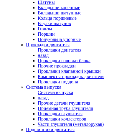
Шатуны
Вкладыши коренные
Вкладыши шатунные
Кольца поршневые
Втулки шатунов
Гильзы
Поршни
Полукольца упорные
Прокладки двигателя
Прокладки двигателя
назад
Прокладки головки блока
Прочие прокладки
Прокладки клапанной крышки
Комплекты прокладок двигателя
Прокладки поддона
Система выпуска
Система выпуска
назад
Прочие детали глушителя
Приемная труба глушителя
Прокладки глушителя
Прокладки коллекторов
Части глушителя (металлорукав)
Подшипники двигателя