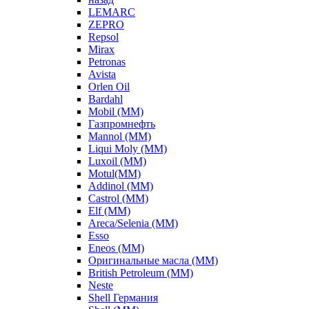
LEMARC
ZEPRO
Repsol
Mirax
Petronas
Avista
Orlen Oil
Bardahl
Mobil (ММ)
Газпромнефть
Mannol (ММ)
Liqui Moly (ММ)
Luxoil (ММ)
Motul(ММ)
Addinol (ММ)
Castrol (ММ)
Elf (ММ)
Areca/Selenia (ММ)
Esso
Eneos (ММ)
Оригинальные масла (ММ)
British Petroleum (ММ)
Neste
Shell Германия