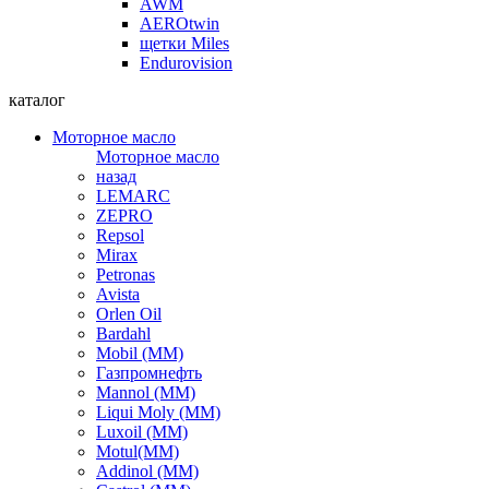
AWM
AEROtwin
щетки Miles
Endurovision
каталог
Моторное масло
Моторное масло
назад
LEMARC
ZEPRO
Repsol
Mirax
Petronas
Avista
Orlen Oil
Bardahl
Mobil (ММ)
Газпромнефть
Mannol (ММ)
Liqui Moly (ММ)
Luxoil (ММ)
Motul(ММ)
Addinol (ММ)