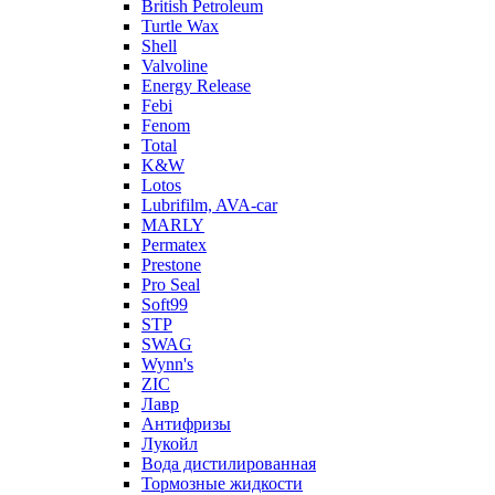
British Petroleum
Turtle Wax
Shell
Valvoline
Energy Release
Febi
Fenom
Total
K&W
Lotos
Lubrifilm, AVA-car
MARLY
Permatex
Prestone
Pro Seal
Soft99
STP
SWAG
Wynn's
ZIC
Лавр
Антифризы
Лукойл
Вода дистилированная
Тормозные жидкости