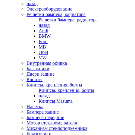
назад
Электрооборудование
Решетки бампера, радиатора
Решетки бампера, радиатора
назад
Audi
BMW
Ford
MB
Opel
VW
Внутренняя обивка
Багажники
Двери задние
Капоты
Клипсы, крепления, болты
Клипсы, крепления, болты
назад
Клипсы Masuma
Навеска
Бампера задние
Бампера передние
Мотор стеклоомывателя
Механизм стеклоподъемника
Брызговики