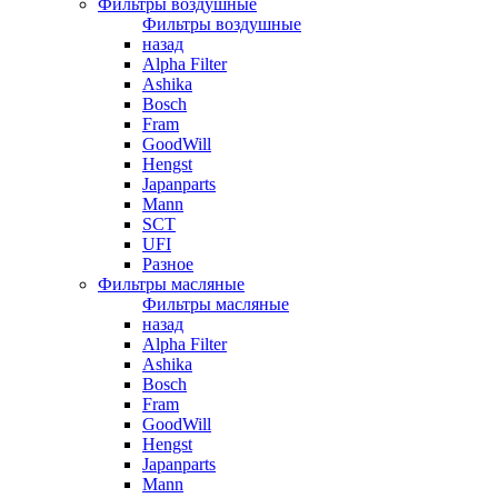
Фильтры воздушные
Фильтры воздушные
назад
Alpha Filter
Ashika
Bosch
Fram
GoodWill
Hengst
Japanparts
Mann
SCT
UFI
Разное
Фильтры масляные
Фильтры масляные
назад
Alpha Filter
Ashika
Bosch
Fram
GoodWill
Hengst
Japanparts
Mann