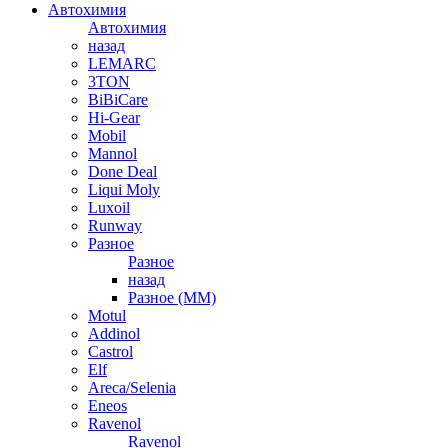
Автохимия
Автохимия
назад
LEMARC
3TON
BiBiCare
Hi-Gear
Mobil
Mannol
Done Deal
Liqui Moly
Luxoil
Runway
Разное
Разное
назад
Разное (ММ)
Motul
Addinol
Castrol
Elf
Areca/Selenia
Eneos
Ravenol
Ravenol