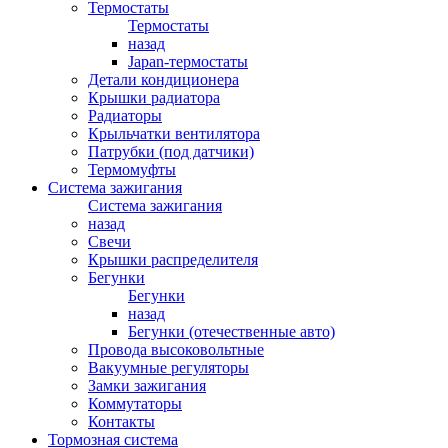
Термостаты
Термостаты
назад
Japan-термостаты
Детали кондиционера
Крышки радиатора
Радиаторы
Крыльчатки вентилятора
Патрубки (под датчики)
Термомуфты
Система зажигания
Система зажигания
назад
Свечи
Крышки распределителя
Бегунки
Бегунки
назад
Бегунки (отечественные авто)
Провода высоковольтные
Вакуумные регуляторы
Замки зажигания
Коммутаторы
Контакты
Тормозная система