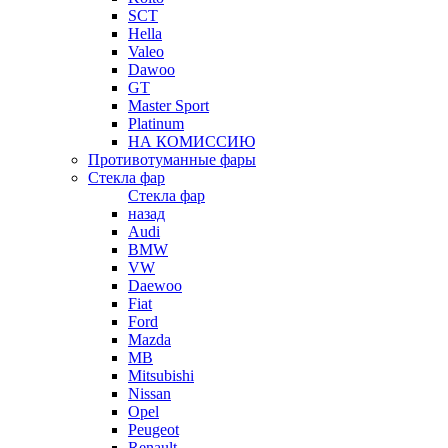
SCT
Hella
Valeo
Dawoo
GT
Master Sport
Platinum
НА КОМИССИЮ
Противотуманные фары
Стекла фар
Стекла фар
назад
Audi
BMW
VW
Daewoo
Fiat
Ford
Mazda
MB
Mitsubishi
Nissan
Opel
Peugeot
Renault