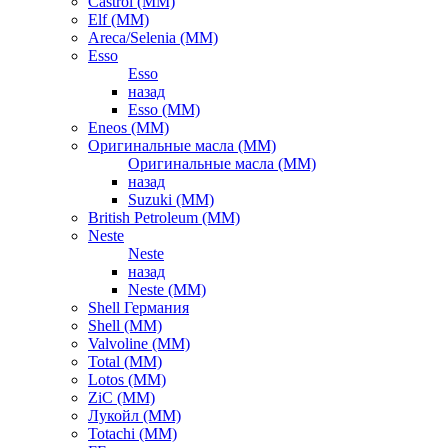
Castrol (ММ)
Elf (ММ)
Areca/Selenia (ММ)
Esso
Esso
назад
Esso (ММ)
Eneos (ММ)
Оригинальные масла (ММ)
Оригинальные масла (ММ)
назад
Suzuki (ММ)
British Petroleum (ММ)
Neste
Neste
назад
Neste (ММ)
Shell Германия
Shell (ММ)
Valvoline (ММ)
Total (ММ)
Lotos (ММ)
ZiC (ММ)
Лукойл (ММ)
Totachi (MM)