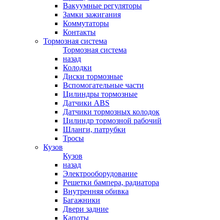
Вакуумные регуляторы
Замки зажигания
Коммутаторы
Контакты
Тормозная система
Тормозная система
назад
Колодки
Диски тормозные
Вспомогательные части
Цилиндры тормозные
Датчики ABS
Датчики тормозных колодок
Цилиндр тормозной рабочий
Шланги, патрубки
Тросы
Кузов
Кузов
назад
Электрооборудование
Решетки бампера, радиатора
Внутренняя обивка
Багажники
Двери задние
Капоты