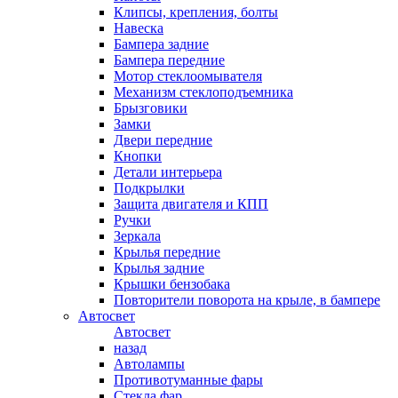
Клипсы, крепления, болты
Навеска
Бампера задние
Бампера передние
Мотор стеклоомывателя
Механизм стеклоподъемника
Брызговики
Замки
Двери передние
Кнопки
Детали интерьера
Подкрылки
Защита двигателя и КПП
Ручки
Зеркала
Крылья передние
Крылья задние
Крышки бензобака
Повторители поворота на крыле, в бампере
Автосвет
Автосвет
назад
Автолампы
Противотуманные фары
Стекла фар