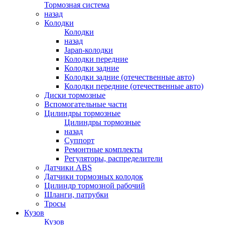
Тормозная система
назад
Колодки
Колодки
назад
Japan-колодки
Колодки передние
Колодки задние
Колодки задние (отечественные авто)
Колодки передние (отечественные авто)
Диски тормозные
Вспомогательные части
Цилиндры тормозные
Цилиндры тормозные
назад
Суппорт
Ремонтные комплекты
Регуляторы, распределители
Датчики ABS
Датчики тормозных колодок
Цилиндр тормозной рабочий
Шланги, патрубки
Тросы
Кузов
Кузов