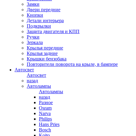
Замки
Двери передние
Кнопки
Детали интерьера
Подкрылки
Защита двигателя и КПП
Ручки
Зеркала
Крылья передние
Крылья задние
Крышки бензобака
Повторители поворота на крыле, в бампере
Автосвет
Автосвет
назад
Автолампы
Автолампы
назад
Разное
Osram
Narva
Philips
Hans Pries
Bosch
Koito