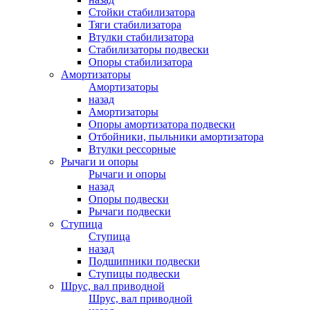
Стойки стабилизатора
Тяги стабилизатора
Втулки стабилизатора
Стабилизаторы подвески
Опоры стабилизатора
Амортизаторы
Амортизаторы
назад
Амортизаторы
Опоры амортизатора подвески
Отбойники, пыльники амортизатора
Втулки рессорные
Рычаги и опоры
Рычаги и опоры
назад
Опоры подвески
Рычаги подвески
Ступица
Ступица
назад
Подшипники подвески
Ступицы подвески
Шрус, вал приводной
Шрус, вал приводной