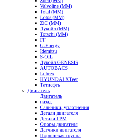
Shell (ММ)
Valvoline (ММ)
Total (ММ)
Lotos (ММ)
ZiC (ММ)
Лукойл (ММ)
Totachi (MM)
FF
G-Energy
Idemitsu
S-OIL
Лукойл GENESIS
AUTOBACS
Lubrex
HYUNDAI XTeer
Татнефть
Двигатель
Двигатель
назад
Сальники, уплотнения
Детали двигателя
Детали ГРМ
Опоры двигателя
Датчики двигателя
Поршневая группа