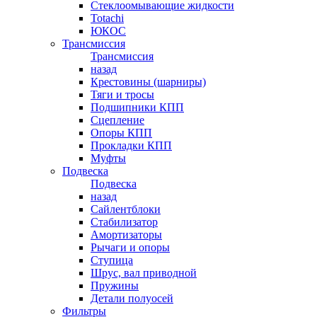
Стеклоомывающие жидкости
Totachi
ЮКОС
Трансмиссия
Трансмиссия
назад
Крестовины (шарниры)
Тяги и тросы
Подшипники КПП
Сцепление
Опоры КПП
Прокладки КПП
Муфты
Подвеска
Подвеска
назад
Сайлентблоки
Стабилизатор
Амортизаторы
Рычаги и опоры
Ступица
Шрус, вал приводной
Пружины
Детали полуосей
Фильтры