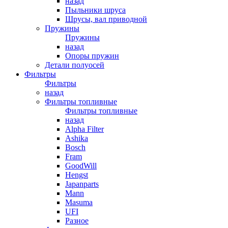
назад
Пыльники шруса
Шрусы, вал приводной
Пружины
Пружины
назад
Опоры пружин
Детали полуосей
Фильтры
Фильтры
назад
Фильтры топливные
Фильтры топливные
назад
Alpha Filter
Ashika
Bosch
Fram
GoodWill
Hengst
Japanparts
Mann
Masuma
UFI
Разное