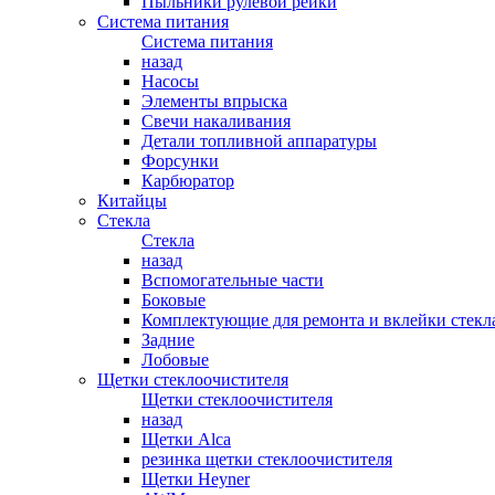
Пыльники рулевой рейки
Система питания
Система питания
назад
Насосы
Элементы впрыска
Свечи накаливания
Детали топливной аппаратуры
Форсунки
Карбюратор
Китайцы
Стекла
Стекла
назад
Вспомогательные части
Боковые
Комплектующие для ремонта и вклейки стекл
Задние
Лобовые
Щетки стеклоочистителя
Щетки стеклоочистителя
назад
Щетки Alca
резинка щетки стеклоочистителя
Щетки Heyner