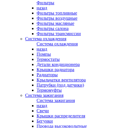
Фильтры
назад
Фильтры топливные
Фильтры воздушные
Фильтры масляные
Фильтры салона
Фильтры трансмиссии
Система охлаждения
Система охлаждения
назад
Помпы
Термостаты
Детали кондиционера
Крышки радиатора
Радиаторы
Крыльчатки вентилятора
Патрубки (под датчики)
Термомуфты
Система зажигания
Система зажигания
назад
Свечи
Крышки распределителя
Бегунки
Провода высоковольтные