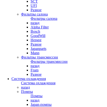
SCT
UFI
Разное
Фильтры салона
Фильтры салона
назад
Alpha Filter
Bosch
GoodWill
Hengst
Разное
Japanparts
Mann
Фильтры трансмиссии
Фильтры трансмиссии
назад
Fram
Разное
Система охлаждения
Система охлаждения
назад
Помпы
Помпы
назад
Japan-помпы