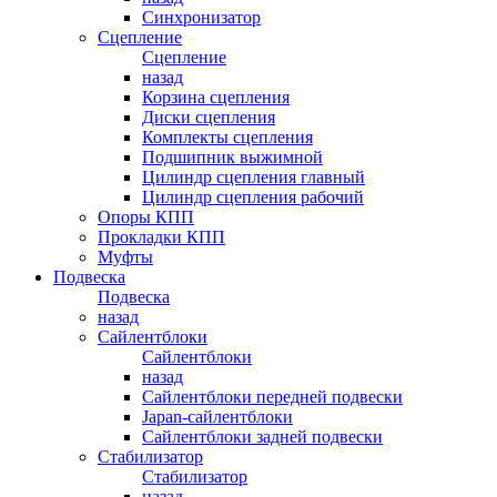
Синхронизатор
Сцепление
Сцепление
назад
Корзина сцепления
Диски сцепления
Комплекты сцепления
Подшипник выжимной
Цилиндр сцепления главный
Цилиндр сцепления рабочий
Опоры КПП
Прокладки КПП
Муфты
Подвеска
Подвеска
назад
Сайлентблоки
Сайлентблоки
назад
Сайлентблоки передней подвески
Japan-сайлентблоки
Сайлентблоки задней подвески
Стабилизатор
Стабилизатор
назад