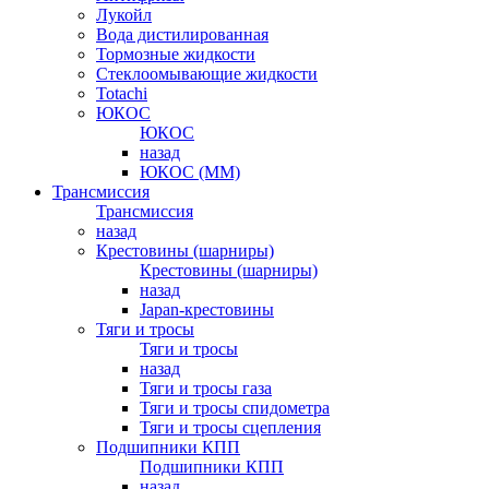
Лукойл
Вода дистилированная
Тормозные жидкости
Стеклоомывающие жидкости
Totachi
ЮКОС
ЮКОС
назад
ЮКОС (ММ)
Трансмиссия
Трансмиссия
назад
Крестовины (шарниры)
Крестовины (шарниры)
назад
Japan-крестовины
Тяги и тросы
Тяги и тросы
назад
Тяги и тросы газа
Тяги и тросы спидометра
Тяги и тросы сцепления
Подшипники КПП
Подшипники КПП
назад