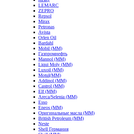
LEMARC
ZEPRO
Repsol
Mirax
Petronas
Avista
Orlen Oil
Bardahl
Mobil (ММ)
Газпромнефть
Mannol (ММ)
Liqui Moly (ММ)
Luxoil (ММ)
Motul(ММ)
Addinol (ММ)
Castrol (ММ)
Elf (ММ)
Areca/Selenia (ММ)
Esso
Eneos (ММ)
Оригинальные масла (ММ)
British Petroleum (ММ)
Neste
Shell Германия