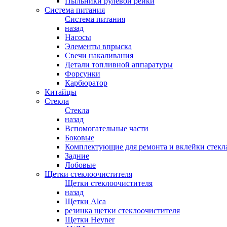
Пыльники рулевой рейки
Система питания
Система питания
назад
Насосы
Элементы впрыска
Свечи накаливания
Детали топливной аппаратуры
Форсунки
Карбюратор
Китайцы
Стекла
Стекла
назад
Вспомогательные части
Боковые
Комплектующие для ремонта и вклейки стекл
Задние
Лобовые
Щетки стеклоочистителя
Щетки стеклоочистителя
назад
Щетки Alca
резинка щетки стеклоочистителя
Щетки Heyner