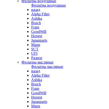
Фильтры воздушные
Фильтры воздушные
назад
Alpha Filter
Ashika
Bosch
Fram
GoodWill
Hengst
Japanparts
Mann
SCT
UFI
Разное
Фильтры масляные
Фильтры масляные
назад
Alpha Filter
Ashika
Bosch
Fram
GoodWill
Hengst
Japanparts
Mann