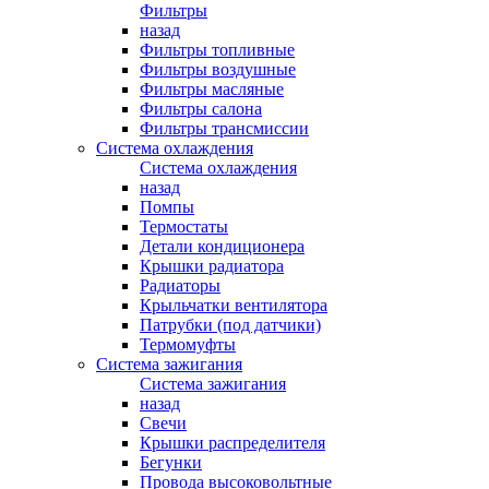
Фильтры
назад
Фильтры топливные
Фильтры воздушные
Фильтры масляные
Фильтры салона
Фильтры трансмиссии
Система охлаждения
Система охлаждения
назад
Помпы
Термостаты
Детали кондиционера
Крышки радиатора
Радиаторы
Крыльчатки вентилятора
Патрубки (под датчики)
Термомуфты
Система зажигания
Система зажигания
назад
Свечи
Крышки распределителя
Бегунки
Провода высоковольтные