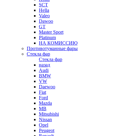
SCT
Hella
Valeo
Dawoo
GT
Master Sport
Platinum
НА КОМИССИЮ
Противотуманные фары
Стекла фар
Стекла фар
назад
Audi
BMW
VW
Daewoo
Fiat
Ford
Mazda
MB
Mitsubishi
Nissan
Opel
Peugeot
Renault