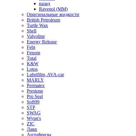
назад
Ravenol (ММ)
Оригинальные жидкости
British Petroleum
Turtle Wax
Shell
Valvoline
Energy Release
Febi
Fenom
Total
K&W
Lotos
Lubrifilm, AVA-car
MARLY
Permatex
Prestone
Pro Seal
Soft99
STP
SWAG
Wynn's
ZIC
Лавр
Антифризы