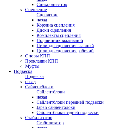
Синхронизатор
Сцепление
Сцепление
назад
Корзина сцепления
Диски сцепления
Комплекты сцепления
Подшипник выжимной
Цилиндр сцепления главный
Цилиндр сцепления рабочий
Опоры КПП
Прокладки КПП
Муфты
Подвеска
Подвеска
назад
Сайлентблоки
Сайлентблоки
назад
Сайлентблоки передней подвески
Japan-сайлентблоки
Сайлентблоки задней подвески
Стабилизатор
Стабилизатор
назад