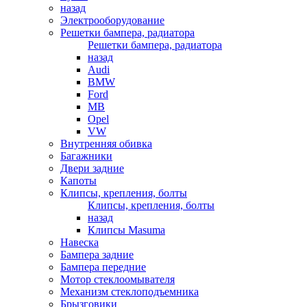
назад
Электрооборудование
Решетки бампера, радиатора
Решетки бампера, радиатора
назад
Audi
BMW
Ford
MB
Opel
VW
Внутренняя обивка
Багажники
Двери задние
Капоты
Клипсы, крепления, болты
Клипсы, крепления, болты
назад
Клипсы Masuma
Навеска
Бампера задние
Бампера передние
Мотор стеклоомывателя
Механизм стеклоподъемника
Брызговики