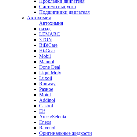
Прокладки двигателя
Система выпуска
Подшипники двигателя
Автохимия
Автохимия
назад
LEMARC
3TON
BiBiCare
Hi-Gear
Mobil
Mannol
Done Deal
Liqui Moly
Luxoil
Runway
Разное
Motul
Addinol
Castrol
Elf
Areca/Selenia
Eneos
Ravenol
Оригинальные жидкости