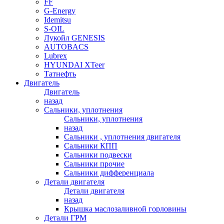
FF
G-Energy
Idemitsu
S-OIL
Лукойл GENESIS
AUTOBACS
Lubrex
HYUNDAI XTeer
Татнефть
Двигатель
Двигатель
назад
Сальники, уплотнения
Сальники, уплотнения
назад
Сальники , уплотнения двигателя
Сальники КПП
Сальники подвески
Сальники прочие
Сальники дифференциала
Детали двигателя
Детали двигателя
назад
Крышка маслозаливной горловины
Детали ГРМ