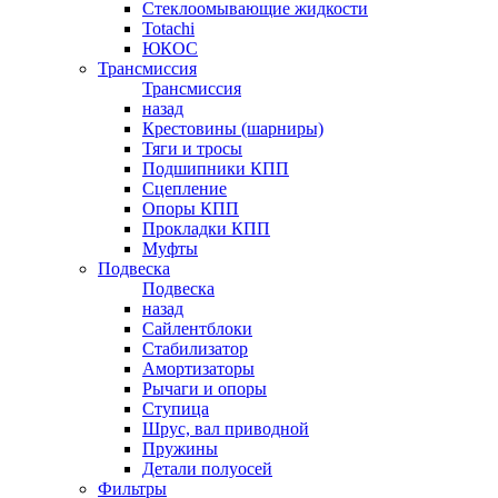
Стеклоомывающие жидкости
Totachi
ЮКОС
Трансмиссия
Трансмиссия
назад
Крестовины (шарниры)
Тяги и тросы
Подшипники КПП
Сцепление
Опоры КПП
Прокладки КПП
Муфты
Подвеска
Подвеска
назад
Сайлентблоки
Стабилизатор
Амортизаторы
Рычаги и опоры
Ступица
Шрус, вал приводной
Пружины
Детали полуосей
Фильтры