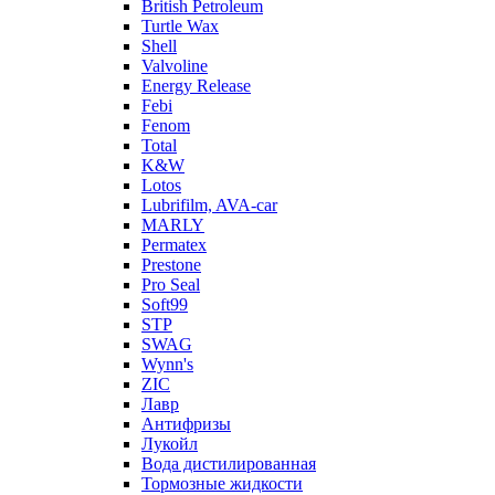
British Petroleum
Turtle Wax
Shell
Valvoline
Energy Release
Febi
Fenom
Total
K&W
Lotos
Lubrifilm, AVA-car
MARLY
Permatex
Prestone
Pro Seal
Soft99
STP
SWAG
Wynn's
ZIC
Лавр
Антифризы
Лукойл
Вода дистилированная
Тормозные жидкости