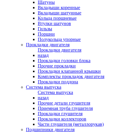
Шатуны
Вкладыши коренные
Вкладыши шатунные
Кольца поршневые
Втулки шатунов
Гильзы
Поршни
Полукольца упорные
Прокладки двигателя
Прокладки двигателя
назад
Прокладки головки блока
Прочие прокладки
Прокладки клапанной крышки
Комплекты прокладок двигателя
Прокладки поддона
Система выпуска
Система выпуска
назад
Прочие детали глушителя
Приемная труба глушителя
Прокладки глушителя
Прокладки коллекторов
Части глушителя (металлорукав)
Подшипники двигателя