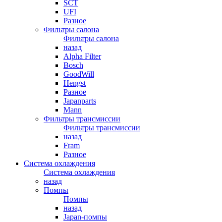
SCT
UFI
Разное
Фильтры салона
Фильтры салона
назад
Alpha Filter
Bosch
GoodWill
Hengst
Разное
Japanparts
Mann
Фильтры трансмиссии
Фильтры трансмиссии
назад
Fram
Разное
Система охлаждения
Система охлаждения
назад
Помпы
Помпы
назад
Japan-помпы