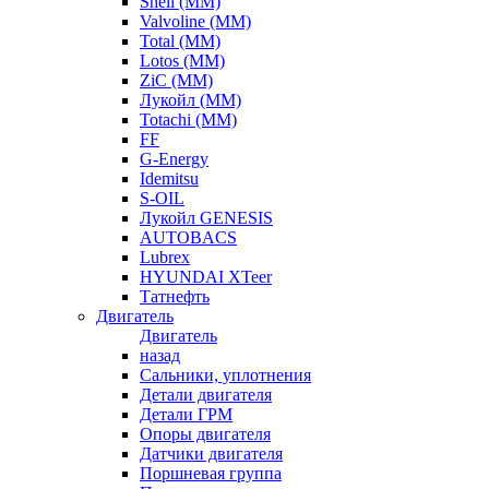
Shell (ММ)
Valvoline (ММ)
Total (ММ)
Lotos (ММ)
ZiC (ММ)
Лукойл (ММ)
Totachi (MM)
FF
G-Energy
Idemitsu
S-OIL
Лукойл GENESIS
AUTOBACS
Lubrex
HYUNDAI XTeer
Татнефть
Двигатель
Двигатель
назад
Сальники, уплотнения
Детали двигателя
Детали ГРМ
Опоры двигателя
Датчики двигателя
Поршневая группа