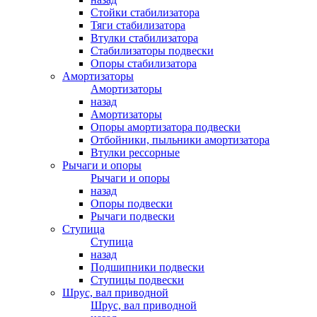
Стойки стабилизатора
Тяги стабилизатора
Втулки стабилизатора
Стабилизаторы подвески
Опоры стабилизатора
Амортизаторы
Амортизаторы
назад
Амортизаторы
Опоры амортизатора подвески
Отбойники, пыльники амортизатора
Втулки рессорные
Рычаги и опоры
Рычаги и опоры
назад
Опоры подвески
Рычаги подвески
Ступица
Ступица
назад
Подшипники подвески
Ступицы подвески
Шрус, вал приводной
Шрус, вал приводной