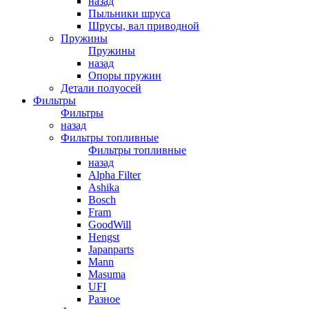
назад
Пыльники шруса
Шрусы, вал приводной
Пружины
Пружины
назад
Опоры пружин
Детали полуосей
Фильтры
Фильтры
назад
Фильтры топливные
Фильтры топливные
назад
Alpha Filter
Ashika
Bosch
Fram
GoodWill
Hengst
Japanparts
Mann
Masuma
UFI
Разное