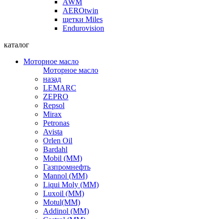
AWM
AEROtwin
щетки Miles
Endurovision
каталог
Моторное масло
Моторное масло
назад
LEMARC
ZEPRO
Repsol
Mirax
Petronas
Avista
Orlen Oil
Bardahl
Mobil (ММ)
Газпромнефть
Mannol (ММ)
Liqui Moly (ММ)
Luxoil (ММ)
Motul(ММ)
Addinol (ММ)