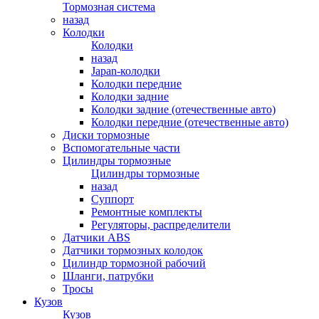
Тормозная система
назад
Колодки
Колодки
назад
Japan-колодки
Колодки передние
Колодки задние
Колодки задние (отечественные авто)
Колодки передние (отечественные авто)
Диски тормозные
Вспомогательные части
Цилиндры тормозные
Цилиндры тормозные
назад
Суппорт
Ремонтные комплекты
Регуляторы, распределители
Датчики ABS
Датчики тормозных колодок
Цилиндр тормозной рабочий
Шланги, патрубки
Тросы
Кузов
Кузов