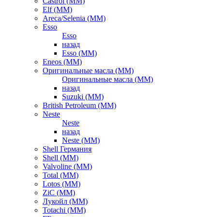
Castrol (ММ)
Elf (ММ)
Areca/Selenia (ММ)
Esso
Esso
назад
Esso (ММ)
Eneos (ММ)
Оригинальные масла (ММ)
Оригинальные масла (ММ)
назад
Suzuki (ММ)
British Petroleum (ММ)
Neste
Neste
назад
Neste (ММ)
Shell Германия
Shell (ММ)
Valvoline (ММ)
Total (ММ)
Lotos (ММ)
ZiC (ММ)
Лукойл (ММ)
Totachi (MM)