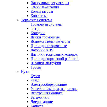
Вакуумные регуляторы
Замки зажигания
Коммутаторы
Контакты
Тормозная система
Тормозная система
назад
Колодки
Диски тормозные
Вспомогательные части
Цилиндры тормозные
Датчики ABS
Датчики тормозных колодок
Цилиндр тормозной рабочий
Шланги, патрубки
Тросы
Кузов
Кузов
назад
Электрооборудование
Решетки бампера, радиатора
Внутренняя обивка
Багажники
Двери задние
Капоты