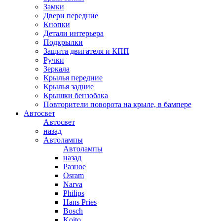
Замки
Двери передние
Кнопки
Детали интерьера
Подкрылки
Защита двигателя и КПП
Ручки
Зеркала
Крылья передние
Крылья задние
Крышки бензобака
Повторители поворота на крыле, в бампере
Автосвет
Автосвет
назад
Автолампы
Автолампы
назад
Разное
Osram
Narva
Philips
Hans Pries
Bosch
Koito