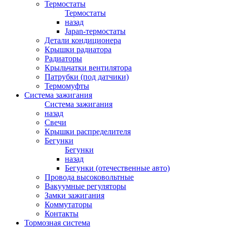
Термостаты
Термостаты
назад
Japan-термостаты
Детали кондиционера
Крышки радиатора
Радиаторы
Крыльчатки вентилятора
Патрубки (под датчики)
Термомуфты
Система зажигания
Система зажигания
назад
Свечи
Крышки распределителя
Бегунки
Бегунки
назад
Бегунки (отечественные авто)
Провода высоковольтные
Вакуумные регуляторы
Замки зажигания
Коммутаторы
Контакты
Тормозная система