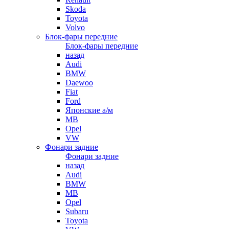
Skoda
Toyota
Volvo
Блок-фары передние
Блок-фары передние
назад
Audi
BMW
Daewoo
Fiat
Ford
Японские а/м
MB
Opel
VW
Фонари задние
Фонари задние
назад
Audi
BMW
MB
Opel
Subaru
Toyota