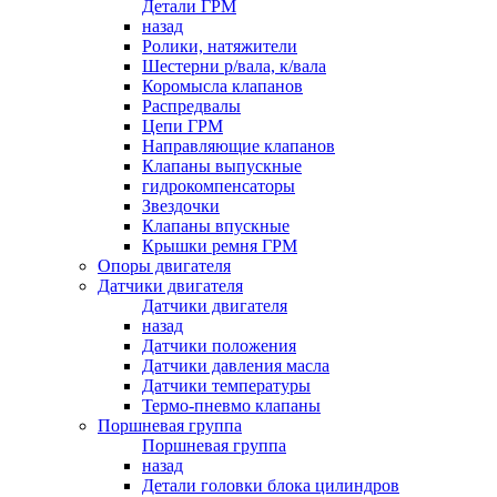
Детали ГРМ
назад
Ролики, натяжители
Шестерни р/вала, к/вала
Коромысла клапанов
Распредвалы
Цепи ГРМ
Направляющие клапанов
Клапаны выпускные
гидрокомпенсаторы
Звездочки
Клапаны впускные
Крышки ремня ГРМ
Опоры двигателя
Датчики двигателя
Датчики двигателя
назад
Датчики положения
Датчики давления масла
Датчики температуры
Термо-пневмо клапаны
Поршневая группа
Поршневая группа
назад
Детали головки блока цилиндров