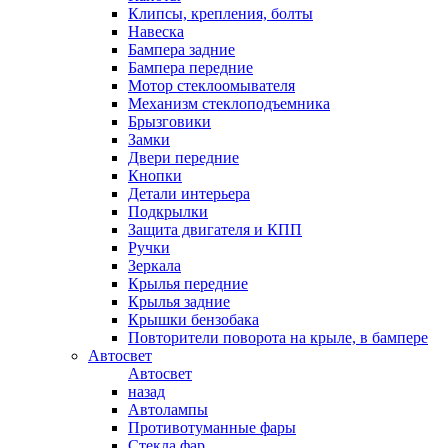
Клипсы, крепления, болты
Навеска
Бампера задние
Бампера передние
Мотор стеклоомывателя
Механизм стеклоподъемника
Брызговики
Замки
Двери передние
Кнопки
Детали интерьера
Подкрылки
Защита двигателя и КПП
Ручки
Зеркала
Крылья передние
Крылья задние
Крышки бензобака
Повторители поворота на крыле, в бампере
Автосвет
Автосвет
назад
Автолампы
Противотуманные фары
Стекла фар