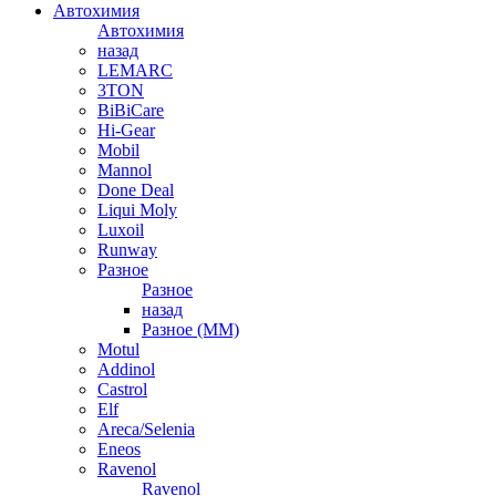
Автохимия
Автохимия
назад
LEMARC
3TON
BiBiCare
Hi-Gear
Mobil
Mannol
Done Deal
Liqui Moly
Luxoil
Runway
Разное
Разное
назад
Разное (ММ)
Motul
Addinol
Castrol
Elf
Areca/Selenia
Eneos
Ravenol
Ravenol