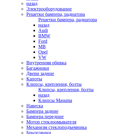
назад
Электрооборудование
Решетки бампера, радиатора
Решетки бампера, радиатора
назад
Audi
BMW
Ford
MB
Opel
VW
Внутренняя обивка
Багажники
Двери задние
Капоты
Клипсы, крепления, болты
Клипсы, крепления, болты
назад
Клипсы Masuma
Навеска
Бампера задние
Бампера передние
Мотор стеклоомывателя
Механизм стеклоподъемника
Брызговики