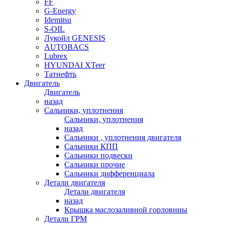
FF
G-Energy
Idemitsu
S-OIL
Лукойл GENESIS
AUTOBACS
Lubrex
HYUNDAI XTeer
Татнефть
Двигатель
Двигатель
назад
Сальники, уплотнения
Сальники, уплотнения
назад
Сальники , уплотнения двигателя
Сальники КПП
Сальники подвески
Сальники прочие
Сальники дифференциала
Детали двигателя
Детали двигателя
назад
Крышка маслозаливной горловины
Детали ГРМ