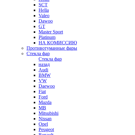
SCT
Hella
Valeo
Dawoo
GT
Master Sport
Platinum
НА КОМИССИЮ
Противотуманные фары
Стекла фар
Стекла фар
назад
Audi
BMW
VW
Daewoo
Fiat
Ford
Mazda
MB
Mitsubishi
Nissan
Opel
Peugeot
Renault