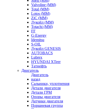
Shell (ММ)
Valvoline (ММ)
Total (ММ)
Lotos (ММ)
ZiC (ММ)
Лукойл (ММ)
Totachi (MM)
FF
G-Energy
Idemitsu
S-OIL
Лукойл GENESIS
AUTOBACS
Lubrex
HYUNDAI XTeer
Татнефть
Двигатель
Двигатель
назад
Сальники, уплотнения
Детали двигателя
Детали ГРМ
Опоры двигателя
Датчики двигателя
Поршневая группа