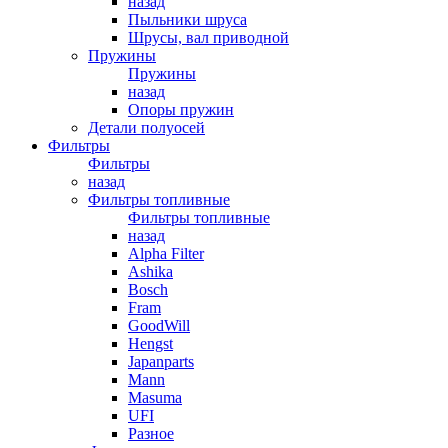
назад
Пыльники шруса
Шрусы, вал приводной
Пружины
Пружины
назад
Опоры пружин
Детали полуосей
Фильтры
Фильтры
назад
Фильтры топливные
Фильтры топливные
назад
Alpha Filter
Ashika
Bosch
Fram
GoodWill
Hengst
Japanparts
Mann
Masuma
UFI
Разное