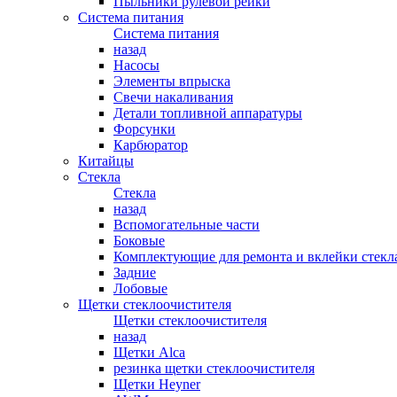
Пыльники рулевой рейки
Система питания
Система питания
назад
Насосы
Элементы впрыска
Свечи накаливания
Детали топливной аппаратуры
Форсунки
Карбюратор
Китайцы
Стекла
Стекла
назад
Вспомогательные части
Боковые
Комплектующие для ремонта и вклейки стекл
Задние
Лобовые
Щетки стеклоочистителя
Щетки стеклоочистителя
назад
Щетки Alca
резинка щетки стеклоочистителя
Щетки Heyner