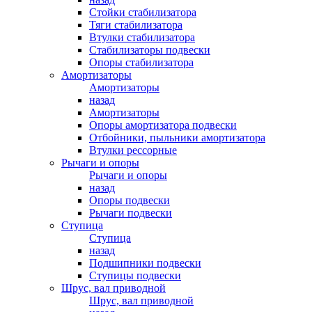
Стойки стабилизатора
Тяги стабилизатора
Втулки стабилизатора
Стабилизаторы подвески
Опоры стабилизатора
Амортизаторы
Амортизаторы
назад
Амортизаторы
Опоры амортизатора подвески
Отбойники, пыльники амортизатора
Втулки рессорные
Рычаги и опоры
Рычаги и опоры
назад
Опоры подвески
Рычаги подвески
Ступица
Ступица
назад
Подшипники подвески
Ступицы подвески
Шрус, вал приводной
Шрус, вал приводной