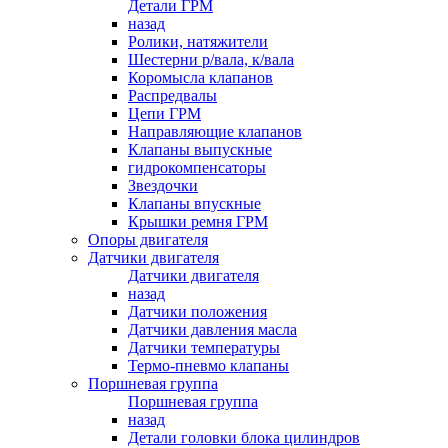
Детали ГРМ
назад
Ролики, натяжители
Шестерни р/вала, к/вала
Коромысла клапанов
Распредвалы
Цепи ГРМ
Направляющие клапанов
Клапаны выпускные
гидрокомпенсаторы
Звездочки
Клапаны впускные
Крышки ремня ГРМ
Опоры двигателя
Датчики двигателя
Датчики двигателя
назад
Датчики положения
Датчики давления масла
Датчики температуры
Термо-пневмо клапаны
Поршневая группа
Поршневая группа
назад
Детали головки блока цилиндров