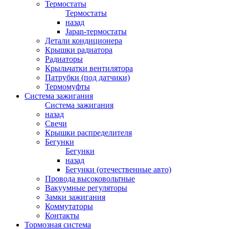
Термостаты
Термостаты
назад
Japan-термостаты
Детали кондиционера
Крышки радиатора
Радиаторы
Крыльчатки вентилятора
Патрубки (под датчики)
Термомуфты
Система зажигания
Система зажигания
назад
Свечи
Крышки распределителя
Бегунки
Бегунки
назад
Бегунки (отечественные авто)
Провода высоковольтные
Вакуумные регуляторы
Замки зажигания
Коммутаторы
Контакты
Тормозная система