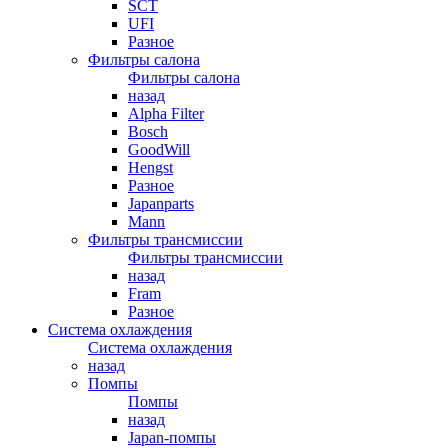
SCT
UFI
Разное
Фильтры салона
Фильтры салона
назад
Alpha Filter
Bosch
GoodWill
Hengst
Разное
Japanparts
Mann
Фильтры трансмиссии
Фильтры трансмиссии
назад
Fram
Разное
Система охлаждения
Система охлаждения
назад
Помпы
Помпы
назад
Japan-помпы