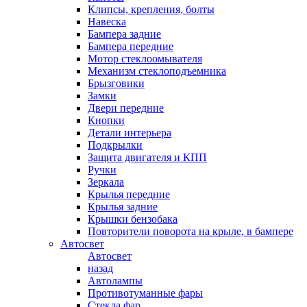
Клипсы, крепления, болты
Навеска
Бампера задние
Бампера передние
Мотор стеклоомывателя
Механизм стеклоподъемника
Брызговики
Замки
Двери передние
Кнопки
Детали интерьера
Подкрылки
Защита двигателя и КПП
Ручки
Зеркала
Крылья передние
Крылья задние
Крышки бензобака
Повторители поворота на крыле, в бампере
Автосвет
Автосвет
назад
Автолампы
Противотуманные фары
Стекла фар