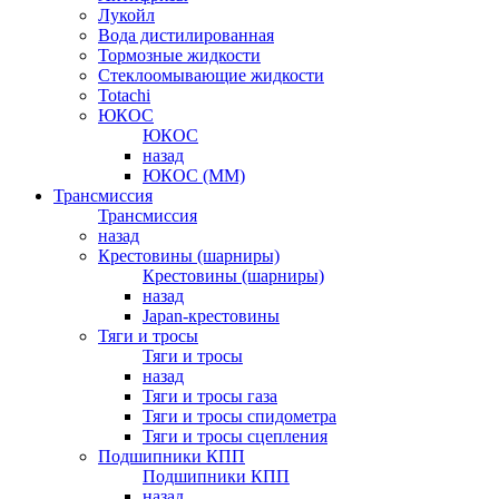
Лукойл
Вода дистилированная
Тормозные жидкости
Стеклоомывающие жидкости
Totachi
ЮКОС
ЮКОС
назад
ЮКОС (ММ)
Трансмиссия
Трансмиссия
назад
Крестовины (шарниры)
Крестовины (шарниры)
назад
Japan-крестовины
Тяги и тросы
Тяги и тросы
назад
Тяги и тросы газа
Тяги и тросы спидометра
Тяги и тросы сцепления
Подшипники КПП
Подшипники КПП
назад