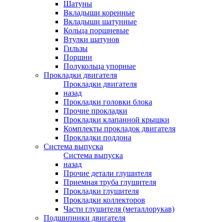
Шатуны
Вкладыши коренные
Вкладыши шатунные
Кольца поршневые
Втулки шатунов
Гильзы
Поршни
Полукольца упорные
Прокладки двигателя
Прокладки двигателя
назад
Прокладки головки блока
Прочие прокладки
Прокладки клапанной крышки
Комплекты прокладок двигателя
Прокладки поддона
Система выпуска
Система выпуска
назад
Прочие детали глушителя
Приемная труба глушителя
Прокладки глушителя
Прокладки коллекторов
Части глушителя (металлорукав)
Подшипники двигателя