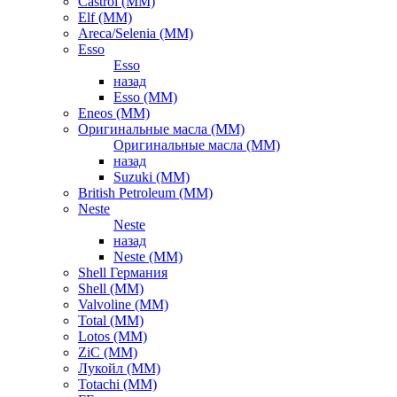
Castrol (ММ)
Elf (ММ)
Areca/Selenia (ММ)
Esso
Esso
назад
Esso (ММ)
Eneos (ММ)
Оригинальные масла (ММ)
Оригинальные масла (ММ)
назад
Suzuki (ММ)
British Petroleum (ММ)
Neste
Neste
назад
Neste (ММ)
Shell Германия
Shell (ММ)
Valvoline (ММ)
Total (ММ)
Lotos (ММ)
ZiC (ММ)
Лукойл (ММ)
Totachi (MM)