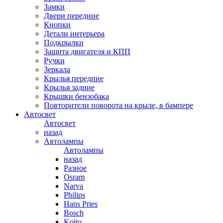
Замки
Двери передние
Кнопки
Детали интерьера
Подкрылки
Защита двигателя и КПП
Ручки
Зеркала
Крылья передние
Крылья задние
Крышки бензобака
Повторители поворота на крыле, в бампере
Автосвет
Автосвет
назад
Автолампы
Автолампы
назад
Разное
Osram
Narva
Philips
Hans Pries
Bosch
Koito