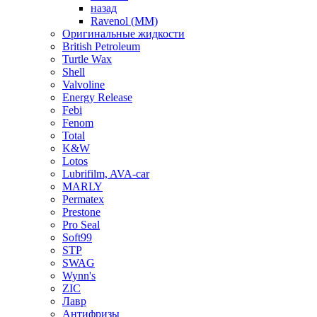
назад
Ravenol (ММ)
Оригинальные жидкости
British Petroleum
Turtle Wax
Shell
Valvoline
Energy Release
Febi
Fenom
Total
K&W
Lotos
Lubrifilm, AVA-car
MARLY
Permatex
Prestone
Pro Seal
Soft99
STP
SWAG
Wynn's
ZIC
Лавр
Антифризы