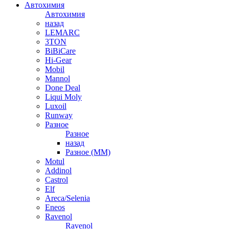
Автохимия
Автохимия
назад
LEMARC
3TON
BiBiCare
Hi-Gear
Mobil
Mannol
Done Deal
Liqui Moly
Luxoil
Runway
Разное
Разное
назад
Разное (ММ)
Motul
Addinol
Castrol
Elf
Areca/Selenia
Eneos
Ravenol
Ravenol