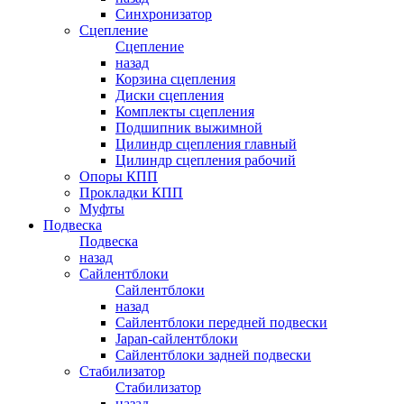
Синхронизатор
Сцепление
Сцепление
назад
Корзина сцепления
Диски сцепления
Комплекты сцепления
Подшипник выжимной
Цилиндр сцепления главный
Цилиндр сцепления рабочий
Опоры КПП
Прокладки КПП
Муфты
Подвеска
Подвеска
назад
Сайлентблоки
Сайлентблоки
назад
Сайлентблоки передней подвески
Japan-сайлентблоки
Сайлентблоки задней подвески
Стабилизатор
Стабилизатор
назад