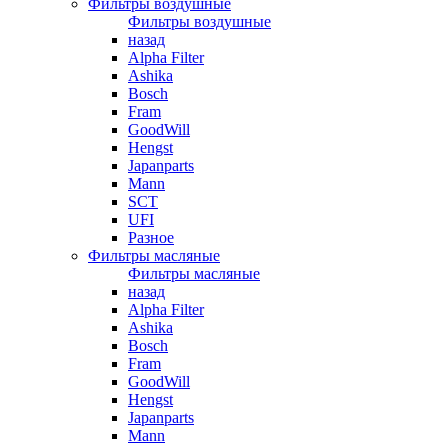
Фильтры воздушные
Фильтры воздушные
назад
Alpha Filter
Ashika
Bosch
Fram
GoodWill
Hengst
Japanparts
Mann
SCT
UFI
Разное
Фильтры масляные
Фильтры масляные
назад
Alpha Filter
Ashika
Bosch
Fram
GoodWill
Hengst
Japanparts
Mann