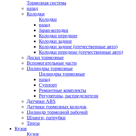
Тормозная система
назад
Колодки
Колодки
назад
Japan-колодки
Колодки передние
Колодки задние
Колодки задние (отечественные авто)
Колодки передние (отечественные авто)
Диски тормозные
Вспомогательные части
Цилиндры тормозные
Цилиндры тормозные
назад
Суппорт
Ремонтные комплекты
Регуляторы, распределители
Датчики ABS
Датчики тормозных колодок
Цилиндр тормозной рабочий
Шланги, патрубки
Тросы
Кузов
Кузов