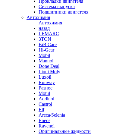
Прокладки двигателя
Система выпуска
Подшипники двигателя
Автохимия
Автохимия
назад
LEMARC
3TON
BiBiCare
Hi-Gear
Mobil
Mannol
Done Deal
Liqui Moly
Luxoil
Runway
Разное
Motul
Addinol
Castrol
Elf
Areca/Selenia
Eneos
Ravenol
Оригинальные жидкости