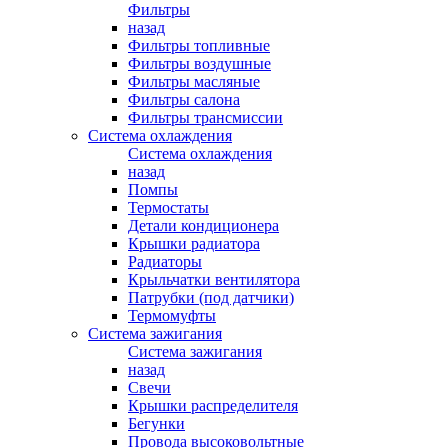
Фильтры
назад
Фильтры топливные
Фильтры воздушные
Фильтры масляные
Фильтры салона
Фильтры трансмиссии
Система охлаждения
Система охлаждения
назад
Помпы
Термостаты
Детали кондиционера
Крышки радиатора
Радиаторы
Крыльчатки вентилятора
Патрубки (под датчики)
Термомуфты
Система зажигания
Система зажигания
назад
Свечи
Крышки распределителя
Бегунки
Провода высоковольтные