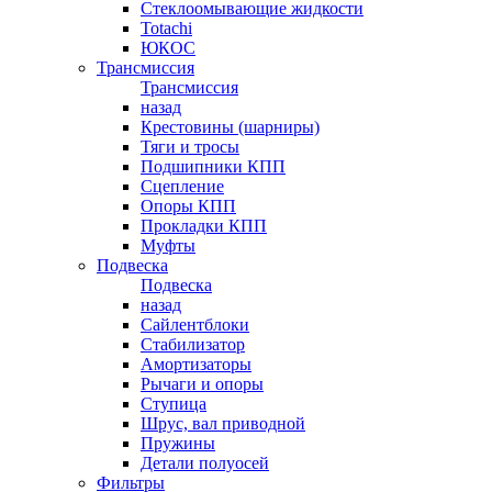
Стеклоомывающие жидкости
Totachi
ЮКОС
Трансмиссия
Трансмиссия
назад
Крестовины (шарниры)
Тяги и тросы
Подшипники КПП
Сцепление
Опоры КПП
Прокладки КПП
Муфты
Подвеска
Подвеска
назад
Сайлентблоки
Стабилизатор
Амортизаторы
Рычаги и опоры
Ступица
Шрус, вал приводной
Пружины
Детали полуосей
Фильтры