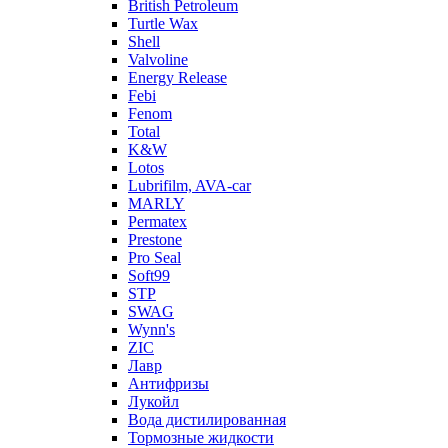
British Petroleum
Turtle Wax
Shell
Valvoline
Energy Release
Febi
Fenom
Total
K&W
Lotos
Lubrifilm, AVA-car
MARLY
Permatex
Prestone
Pro Seal
Soft99
STP
SWAG
Wynn's
ZIC
Лавр
Антифризы
Лукойл
Вода дистилированная
Тормозные жидкости