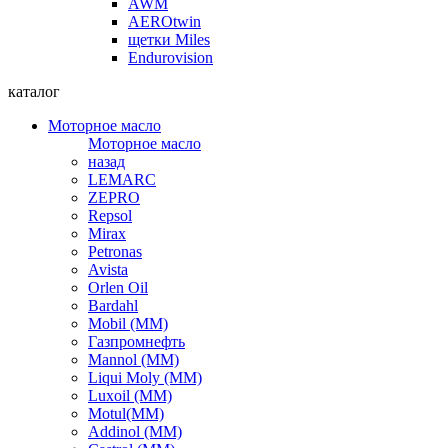
AWM
AEROtwin
щетки Miles
Endurovision
каталог
Моторное масло
Моторное масло
назад
LEMARC
ZEPRO
Repsol
Mirax
Petronas
Avista
Orlen Oil
Bardahl
Mobil (ММ)
Газпромнефть
Mannol (ММ)
Liqui Moly (ММ)
Luxoil (ММ)
Motul(ММ)
Addinol (ММ)