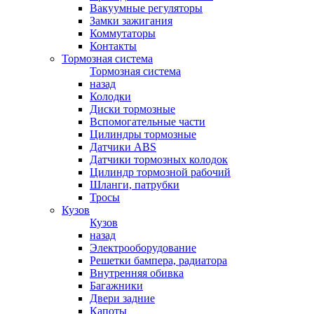
Вакуумные регуляторы
Замки зажигания
Коммутаторы
Контакты
Тормозная система
Тормозная система
назад
Колодки
Диски тормозные
Вспомогательные части
Цилиндры тормозные
Датчики ABS
Датчики тормозных колодок
Цилиндр тормозной рабочий
Шланги, патрубки
Тросы
Кузов
Кузов
назад
Электрооборудование
Решетки бампера, радиатора
Внутренняя обивка
Багажники
Двери задние
Капоты