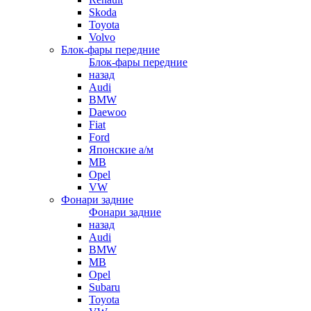
Skoda
Toyota
Volvo
Блок-фары передние
Блок-фары передние
назад
Audi
BMW
Daewoo
Fiat
Ford
Японские а/м
MB
Opel
VW
Фонари задние
Фонари задние
назад
Audi
BMW
MB
Opel
Subaru
Toyota