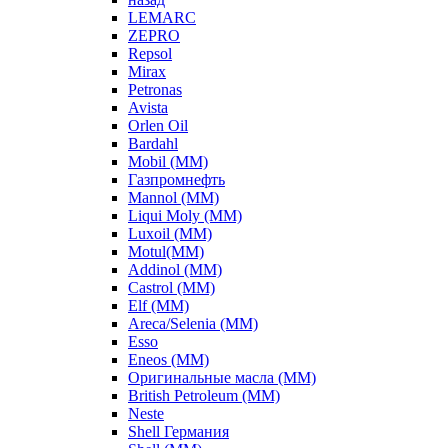
LEMARC
ZEPRO
Repsol
Mirax
Petronas
Avista
Orlen Oil
Bardahl
Mobil (ММ)
Газпромнефть
Mannol (ММ)
Liqui Moly (ММ)
Luxoil (ММ)
Motul(ММ)
Addinol (ММ)
Castrol (ММ)
Elf (ММ)
Areca/Selenia (ММ)
Esso
Eneos (ММ)
Оригинальные масла (ММ)
British Petroleum (ММ)
Neste
Shell Германия