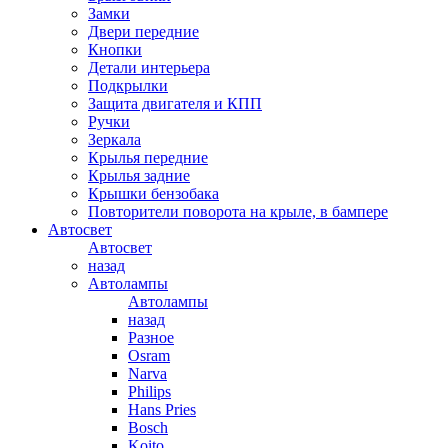
Замки
Двери передние
Кнопки
Детали интерьера
Подкрылки
Защита двигателя и КПП
Ручки
Зеркала
Крылья передние
Крылья задние
Крышки бензобака
Повторители поворота на крыле, в бампере
Автосвет
Автосвет
назад
Автолампы
Автолампы
назад
Разное
Osram
Narva
Philips
Hans Pries
Bosch
Koito