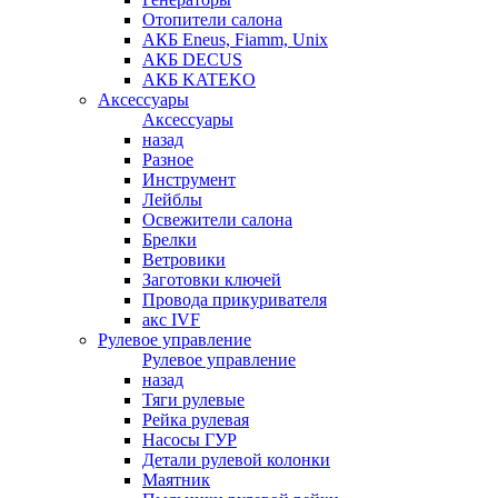
Отопители салона
АКБ Eneus, Fiamm, Unix
АКБ DECUS
АКБ KATEKO
Аксессуары
Аксессуары
назад
Разное
Инструмент
Лейблы
Освежители салона
Брелки
Ветровики
Заготовки ключей
Провода прикуривателя
акс IVF
Рулевое управление
Рулевое управление
назад
Тяги рулевые
Рейка рулевая
Насосы ГУР
Детали рулевой колонки
Маятник