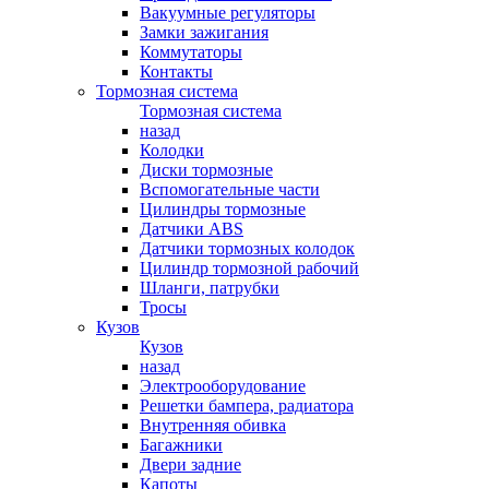
Вакуумные регуляторы
Замки зажигания
Коммутаторы
Контакты
Тормозная система
Тормозная система
назад
Колодки
Диски тормозные
Вспомогательные части
Цилиндры тормозные
Датчики ABS
Датчики тормозных колодок
Цилиндр тормозной рабочий
Шланги, патрубки
Тросы
Кузов
Кузов
назад
Электрооборудование
Решетки бампера, радиатора
Внутренняя обивка
Багажники
Двери задние
Капоты