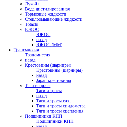
Лукойл
Вода дистилированная
Тормозные жидкости
Стеклоомывающие жидкости
Totachi
ЮКОС
ЮКОС
назад
ЮКОС (ММ)
Трансмиссия
Трансмиссия
назад
Крестовины (шарниры)
Крестовины (шарниры)
назад
Japan-крестовины
Тяги и тросы
Тяги и тросы
назад
Тяги и тросы газа
Тяги и тросы спидометра
Тяги и тросы сцепления
Подшипники КПП
Подшипники КПП
назад