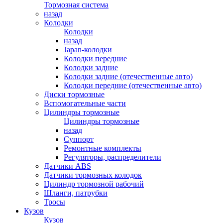
Тормозная система
назад
Колодки
Колодки
назад
Japan-колодки
Колодки передние
Колодки задние
Колодки задние (отечественные авто)
Колодки передние (отечественные авто)
Диски тормозные
Вспомогательные части
Цилиндры тормозные
Цилиндры тормозные
назад
Суппорт
Ремонтные комплекты
Регуляторы, распределители
Датчики ABS
Датчики тормозных колодок
Цилиндр тормозной рабочий
Шланги, патрубки
Тросы
Кузов
Кузов