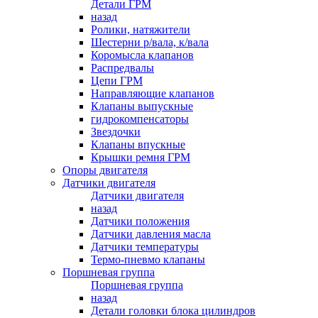
Детали ГРМ
назад
Ролики, натяжители
Шестерни р/вала, к/вала
Коромысла клапанов
Распредвалы
Цепи ГРМ
Направляющие клапанов
Клапаны выпускные
гидрокомпенсаторы
Звездочки
Клапаны впускные
Крышки ремня ГРМ
Опоры двигателя
Датчики двигателя
Датчики двигателя
назад
Датчики положения
Датчики давления масла
Датчики температуры
Термо-пневмо клапаны
Поршневая группа
Поршневая группа
назад
Детали головки блока цилиндров