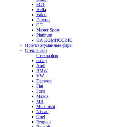
SCT
Hella
Valeo
Dawoo
GT
Master Sport
Platinum
НА КОМИССИЮ
Противотуманные фары
Стекла фар
Стекла фар
назад
Audi
BMW
VW
Daewoo
Fiat
Ford
Mazda
MB
Mitsubishi
Nissan
Opel
Peugeot
Renault