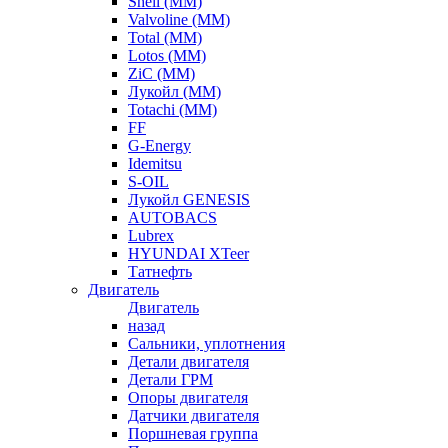
Shell (ММ)
Valvoline (ММ)
Total (ММ)
Lotos (ММ)
ZiC (ММ)
Лукойл (ММ)
Totachi (MM)
FF
G-Energy
Idemitsu
S-OIL
Лукойл GENESIS
AUTOBACS
Lubrex
HYUNDAI XTeer
Татнефть
Двигатель
Двигатель
назад
Сальники, уплотнения
Детали двигателя
Детали ГРМ
Опоры двигателя
Датчики двигателя
Поршневая группа