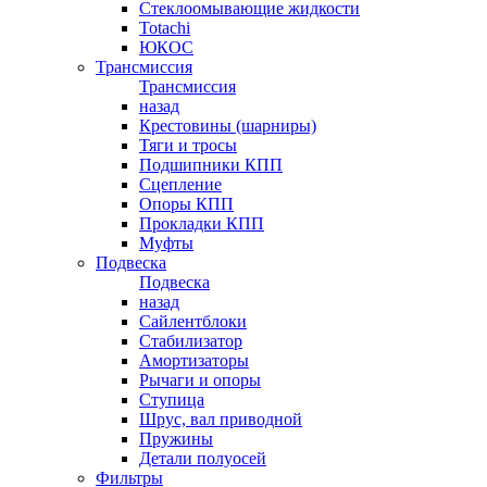
Стеклоомывающие жидкости
Totachi
ЮКОС
Трансмиссия
Трансмиссия
назад
Крестовины (шарниры)
Тяги и тросы
Подшипники КПП
Сцепление
Опоры КПП
Прокладки КПП
Муфты
Подвеска
Подвеска
назад
Сайлентблоки
Стабилизатор
Амортизаторы
Рычаги и опоры
Ступица
Шрус, вал приводной
Пружины
Детали полуосей
Фильтры