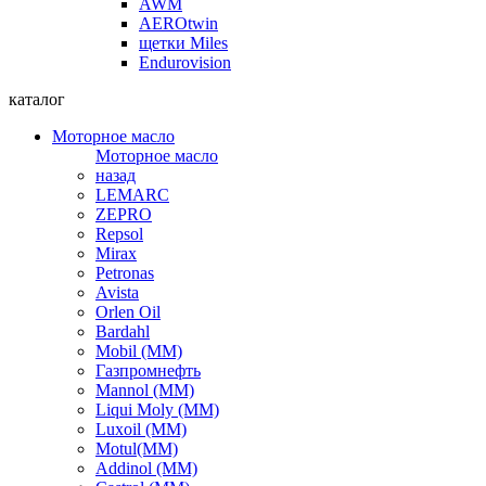
AWM
AEROtwin
щетки Miles
Endurovision
каталог
Моторное масло
Моторное масло
назад
LEMARC
ZEPRO
Repsol
Mirax
Petronas
Avista
Orlen Oil
Bardahl
Mobil (ММ)
Газпромнефть
Mannol (ММ)
Liqui Moly (ММ)
Luxoil (ММ)
Motul(ММ)
Addinol (ММ)