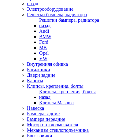
назад
Электрооборудование
Решетки бампера, радиатора
Решетки бампера, радиатора
назад
Audi
BMW
Ford
MB
Opel
VW
Внутренняя обивка
Багажники
Двери задние
Капоты
Клипсы, крепления, болты
Клипсы, крепления, болты
назад
Клипсы Masuma
Навеска
Бампера задние
Бампера передние
Мотор стеклоомывателя
Механизм стеклоподъемника
Брызговики