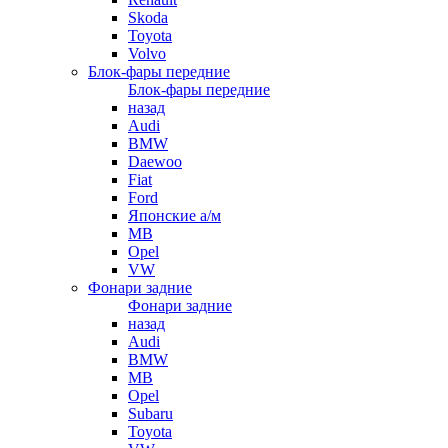
Skoda
Toyota
Volvo
Блок-фары передние
Блок-фары передние
назад
Audi
BMW
Daewoo
Fiat
Ford
Японские а/м
MB
Opel
VW
Фонари задние
Фонари задние
назад
Audi
BMW
MB
Opel
Subaru
Toyota