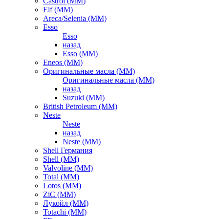
Castrol (ММ)
Elf (ММ)
Areca/Selenia (ММ)
Esso
Esso
назад
Esso (ММ)
Eneos (ММ)
Оригинальные масла (ММ)
Оригинальные масла (ММ)
назад
Suzuki (ММ)
British Petroleum (ММ)
Neste
Neste
назад
Neste (ММ)
Shell Германия
Shell (ММ)
Valvoline (ММ)
Total (ММ)
Lotos (ММ)
ZiC (ММ)
Лукойл (ММ)
Totachi (MM)