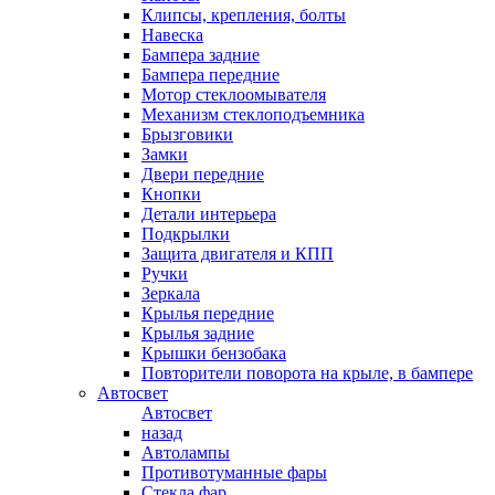
Клипсы, крепления, болты
Навеска
Бампера задние
Бампера передние
Мотор стеклоомывателя
Механизм стеклоподъемника
Брызговики
Замки
Двери передние
Кнопки
Детали интерьера
Подкрылки
Защита двигателя и КПП
Ручки
Зеркала
Крылья передние
Крылья задние
Крышки бензобака
Повторители поворота на крыле, в бампере
Автосвет
Автосвет
назад
Автолампы
Противотуманные фары
Стекла фар