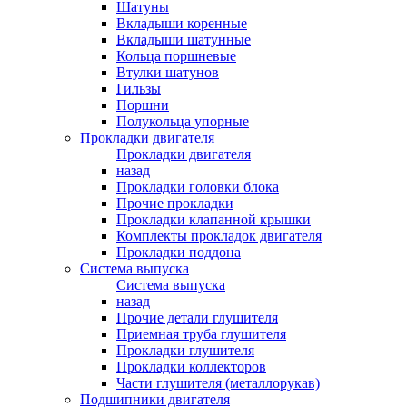
Шатуны
Вкладыши коренные
Вкладыши шатунные
Кольца поршневые
Втулки шатунов
Гильзы
Поршни
Полукольца упорные
Прокладки двигателя
Прокладки двигателя
назад
Прокладки головки блока
Прочие прокладки
Прокладки клапанной крышки
Комплекты прокладок двигателя
Прокладки поддона
Система выпуска
Система выпуска
назад
Прочие детали глушителя
Приемная труба глушителя
Прокладки глушителя
Прокладки коллекторов
Части глушителя (металлорукав)
Подшипники двигателя