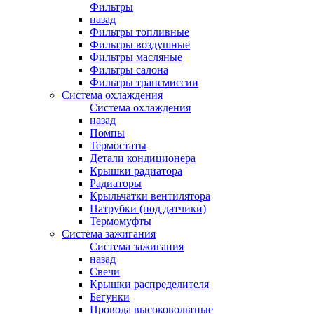
Фильтры
назад
Фильтры топливные
Фильтры воздушные
Фильтры масляные
Фильтры салона
Фильтры трансмиссии
Система охлаждения
Система охлаждения
назад
Помпы
Термостаты
Детали кондиционера
Крышки радиатора
Радиаторы
Крыльчатки вентилятора
Патрубки (под датчики)
Термомуфты
Система зажигания
Система зажигания
назад
Свечи
Крышки распределителя
Бегунки
Провода высоковольтные