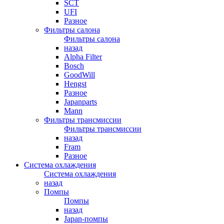
SCT
UFI
Разное
Фильтры салона
Фильтры салона
назад
Alpha Filter
Bosch
GoodWill
Hengst
Разное
Japanparts
Mann
Фильтры трансмиссии
Фильтры трансмиссии
назад
Fram
Разное
Система охлаждения
Система охлаждения
назад
Помпы
Помпы
назад
Japan-помпы