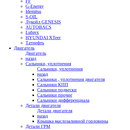
FF
G-Energy
Idemitsu
S-OIL
Лукойл GENESIS
AUTOBACS
Lubrex
HYUNDAI XTeer
Татнефть
Двигатель
Двигатель
назад
Сальники, уплотнения
Сальники, уплотнения
назад
Сальники , уплотнения двигателя
Сальники КПП
Сальники подвески
Сальники прочие
Сальники дифференциала
Детали двигателя
Детали двигателя
назад
Крышка маслозаливной горловины
Детали ГРМ