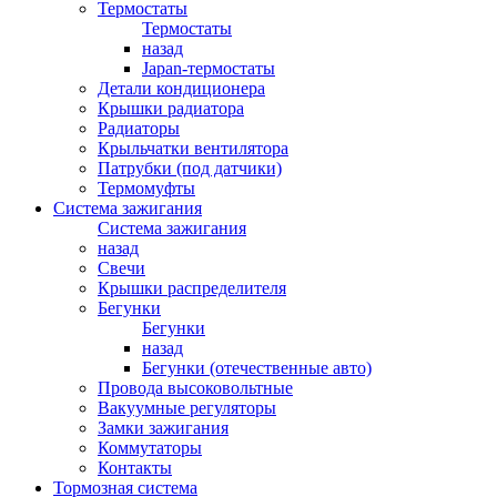
Термостаты
Термостаты
назад
Japan-термостаты
Детали кондиционера
Крышки радиатора
Радиаторы
Крыльчатки вентилятора
Патрубки (под датчики)
Термомуфты
Система зажигания
Система зажигания
назад
Свечи
Крышки распределителя
Бегунки
Бегунки
назад
Бегунки (отечественные авто)
Провода высоковольтные
Вакуумные регуляторы
Замки зажигания
Коммутаторы
Контакты
Тормозная система