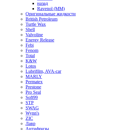
назад
Ravenol (ММ)
Оригинальные жидкости
British Petroleum
Turtle Wax
Shell
Valvoline
Energy Release
Febi
Fenom
Total
K&W
Lotos
Lubrifilm, AVA-car
MARLY
Permatex
Prestone
Pro Seal
Soft99
STP
SWAG
Wynn's
ZIC
Лавр
Антифризы