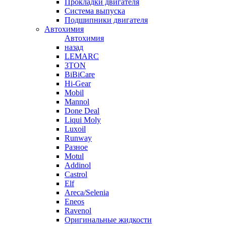
Прокладки двигателя
Система выпуска
Подшипники двигателя
Автохимия
Автохимия
назад
LEMARC
3TON
BiBiCare
Hi-Gear
Mobil
Mannol
Done Deal
Liqui Moly
Luxoil
Runway
Разное
Motul
Addinol
Castrol
Elf
Areca/Selenia
Eneos
Ravenol
Оригинальные жидкости