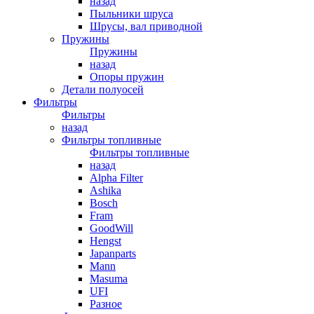
назад
Пыльники шруса
Шрусы, вал приводной
Пружины
Пружины
назад
Опоры пружин
Детали полуосей
Фильтры
Фильтры
назад
Фильтры топливные
Фильтры топливные
назад
Alpha Filter
Ashika
Bosch
Fram
GoodWill
Hengst
Japanparts
Mann
Masuma
UFI
Разное