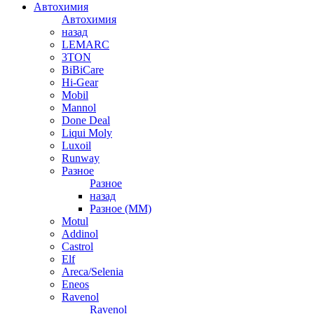
Автохимия
Автохимия
назад
LEMARC
3TON
BiBiCare
Hi-Gear
Mobil
Mannol
Done Deal
Liqui Moly
Luxoil
Runway
Разное
Разное
назад
Разное (ММ)
Motul
Addinol
Castrol
Elf
Areca/Selenia
Eneos
Ravenol
Ravenol