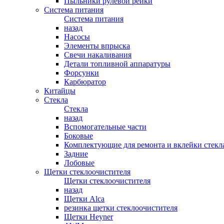
Пыльники рулевой рейки
Система питания
Система питания
назад
Насосы
Элементы впрыска
Свечи накаливания
Детали топливной аппаратуры
Форсунки
Карбюратор
Китайцы
Стекла
Стекла
назад
Вспомогательные части
Боковые
Комплектующие для ремонта и вклейки стекл
Задние
Лобовые
Щетки стеклоочистителя
Щетки стеклоочистителя
назад
Щетки Alca
резинка щетки стеклоочистителя
Щетки Heyner