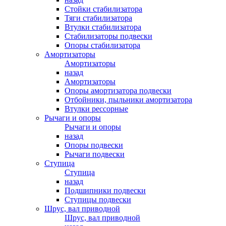
Стойки стабилизатора
Тяги стабилизатора
Втулки стабилизатора
Стабилизаторы подвески
Опоры стабилизатора
Амортизаторы
Амортизаторы
назад
Амортизаторы
Опоры амортизатора подвески
Отбойники, пыльники амортизатора
Втулки рессорные
Рычаги и опоры
Рычаги и опоры
назад
Опоры подвески
Рычаги подвески
Ступица
Ступица
назад
Подшипники подвески
Ступицы подвески
Шрус, вал приводной
Шрус, вал приводной