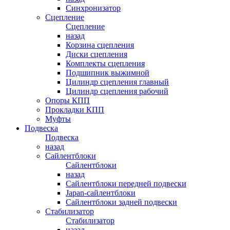
Синхронизатор
Сцепление
Сцепление
назад
Корзина сцепления
Диски сцепления
Комплекты сцепления
Подшипник выжимной
Цилиндр сцепления главный
Цилиндр сцепления рабочий
Опоры КПП
Прокладки КПП
Муфты
Подвеска
Подвеска
назад
Сайлентблоки
Сайлентблоки
назад
Сайлентблоки передней подвески
Japan-сайлентблоки
Сайлентблоки задней подвески
Стабилизатор
Стабилизатор
назад