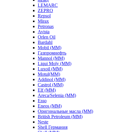
LEMARC
ZEPRO
Repsol
Mirax
Petronas
Avista
Orlen Oil
Bardahl
Mobil (ММ)
Газпромнефть
Mannol (ММ)
Liqui Moly (ММ)
Luxoil (ММ)
Motul(ММ)
Addinol (ММ)
Castrol (ММ)
Elf (ММ)
Areca/Selenia (ММ)
Esso
Eneos (ММ)
Оригинальные масла (ММ)
British Petroleum (ММ)
Neste
Shell Германия