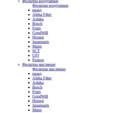
Фильтры воздушные
Фильтры воздушные
назад
Alpha Filter
Ashika
Bosch
Fram
GoodWill
Hengst
Japanparts
Mann
SCT
UFI
Разное
Фильтры масляные
Фильтры масляные
назад
Alpha Filter
Ashika
Bosch
Fram
GoodWill
Hengst
Japanparts
Mann