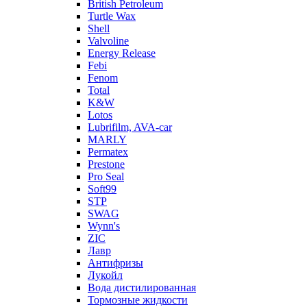
British Petroleum
Turtle Wax
Shell
Valvoline
Energy Release
Febi
Fenom
Total
K&W
Lotos
Lubrifilm, AVA-car
MARLY
Permatex
Prestone
Pro Seal
Soft99
STP
SWAG
Wynn's
ZIC
Лавр
Антифризы
Лукойл
Вода дистилированная
Тормозные жидкости