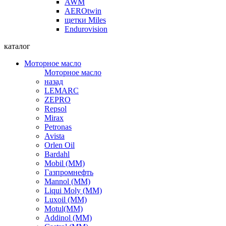
AWM
AEROtwin
щетки Miles
Endurovision
каталог
Моторное масло
Моторное масло
назад
LEMARC
ZEPRO
Repsol
Mirax
Petronas
Avista
Orlen Oil
Bardahl
Mobil (ММ)
Газпромнефть
Mannol (ММ)
Liqui Moly (ММ)
Luxoil (ММ)
Motul(ММ)
Addinol (ММ)