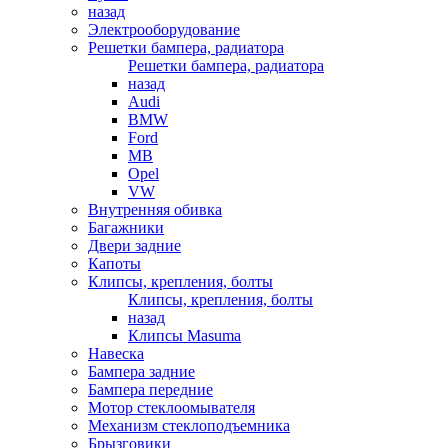
назад
Электрооборудование
Решетки бампера, радиатора
Решетки бампера, радиатора
назад
Audi
BMW
Ford
MB
Opel
VW
Внутренняя обивка
Багажники
Двери задние
Капоты
Клипсы, крепления, болты
Клипсы, крепления, болты
назад
Клипсы Masuma
Навеска
Бампера задние
Бампера передние
Мотор стеклоомывателя
Механизм стеклоподъемника
Брызговики