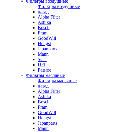
Фильтры воздушные
Фильтры воздушные
назад
Alpha Filter
Ashika
Bosch
Fram
GoodWill
Hengst
Japanparts
Mann
SCT
UFI
Разное
Фильтры масляные
Фильтры масляные
назад
Alpha Filter
Ashika
Bosch
Fram
GoodWill
Hengst
Japanparts
Mann