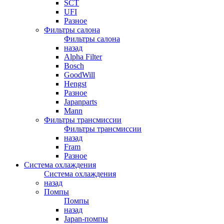
SCT
UFI
Разное
Фильтры салона
Фильтры салона
назад
Alpha Filter
Bosch
GoodWill
Hengst
Разное
Japanparts
Mann
Фильтры трансмиссии
Фильтры трансмиссии
назад
Fram
Разное
Система охлаждения
Система охлаждения
назад
Помпы
Помпы
назад
Japan-помпы