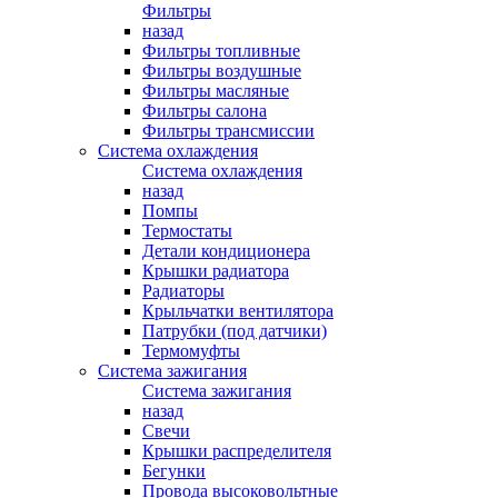
Фильтры
назад
Фильтры топливные
Фильтры воздушные
Фильтры масляные
Фильтры салона
Фильтры трансмиссии
Система охлаждения
Система охлаждения
назад
Помпы
Термостаты
Детали кондиционера
Крышки радиатора
Радиаторы
Крыльчатки вентилятора
Патрубки (под датчики)
Термомуфты
Система зажигания
Система зажигания
назад
Свечи
Крышки распределителя
Бегунки
Провода высоковольтные