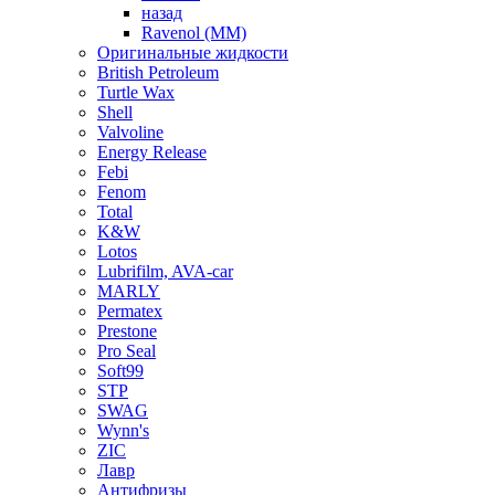
назад
Ravenol (ММ)
Оригинальные жидкости
British Petroleum
Turtle Wax
Shell
Valvoline
Energy Release
Febi
Fenom
Total
K&W
Lotos
Lubrifilm, AVA-car
MARLY
Permatex
Prestone
Pro Seal
Soft99
STP
SWAG
Wynn's
ZIC
Лавр
Антифризы