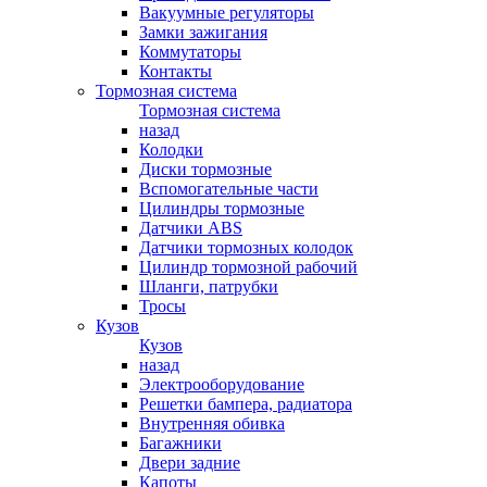
Вакуумные регуляторы
Замки зажигания
Коммутаторы
Контакты
Тормозная система
Тормозная система
назад
Колодки
Диски тормозные
Вспомогательные части
Цилиндры тормозные
Датчики ABS
Датчики тормозных колодок
Цилиндр тормозной рабочий
Шланги, патрубки
Тросы
Кузов
Кузов
назад
Электрооборудование
Решетки бампера, радиатора
Внутренняя обивка
Багажники
Двери задние
Капоты