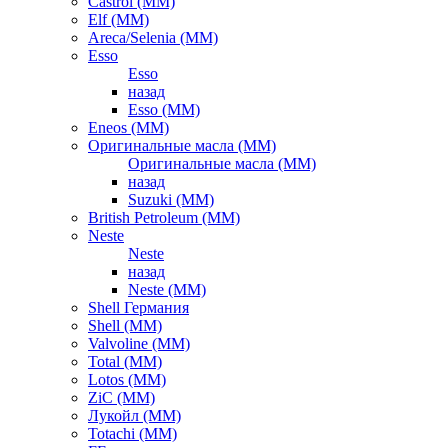
Castrol (ММ)
Elf (ММ)
Areca/Selenia (ММ)
Esso
Esso
назад
Esso (ММ)
Eneos (ММ)
Оригинальные масла (ММ)
Оригинальные масла (ММ)
назад
Suzuki (ММ)
British Petroleum (ММ)
Neste
Neste
назад
Neste (ММ)
Shell Германия
Shell (ММ)
Valvoline (ММ)
Total (ММ)
Lotos (ММ)
ZiC (ММ)
Лукойл (ММ)
Totachi (MM)