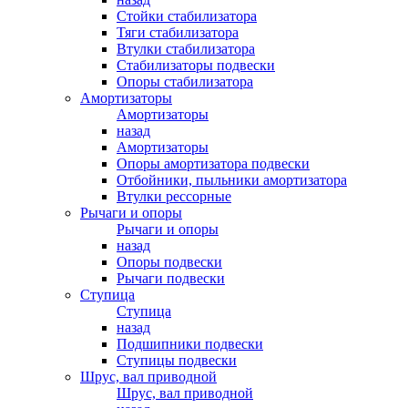
Стойки стабилизатора
Тяги стабилизатора
Втулки стабилизатора
Стабилизаторы подвески
Опоры стабилизатора
Амортизаторы
Амортизаторы
назад
Амортизаторы
Опоры амортизатора подвески
Отбойники, пыльники амортизатора
Втулки рессорные
Рычаги и опоры
Рычаги и опоры
назад
Опоры подвески
Рычаги подвески
Ступица
Ступица
назад
Подшипники подвески
Ступицы подвески
Шрус, вал приводной
Шрус, вал приводной