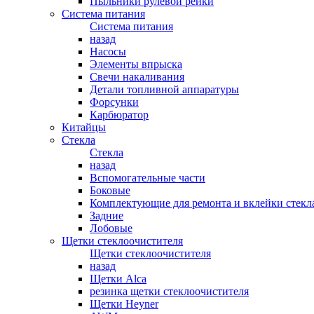
Пыльники рулевой рейки
Система питания
Система питания
назад
Насосы
Элементы впрыска
Свечи накаливания
Детали топливной аппаратуры
Форсунки
Карбюратор
Китайцы
Стекла
Стекла
назад
Вспомогательные части
Боковые
Комплектующие для ремонта и вклейки стекл
Задние
Лобовые
Щетки стеклоочистителя
Щетки стеклоочистителя
назад
Щетки Alca
резинка щетки стеклоочистителя
Щетки Heyner