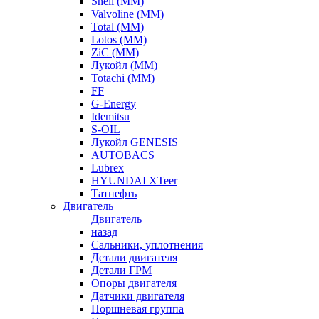
Shell (ММ)
Valvoline (ММ)
Total (ММ)
Lotos (ММ)
ZiC (ММ)
Лукойл (ММ)
Totachi (MM)
FF
G-Energy
Idemitsu
S-OIL
Лукойл GENESIS
AUTOBACS
Lubrex
HYUNDAI XTeer
Татнефть
Двигатель
Двигатель
назад
Сальники, уплотнения
Детали двигателя
Детали ГРМ
Опоры двигателя
Датчики двигателя
Поршневая группа