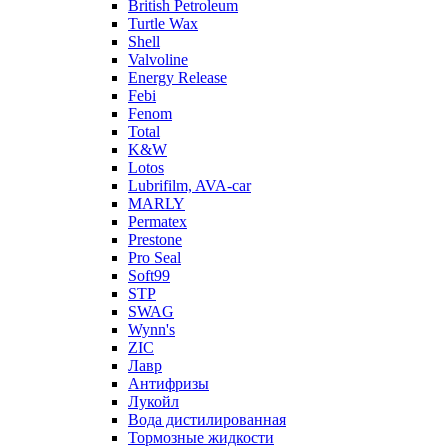
British Petroleum
Turtle Wax
Shell
Valvoline
Energy Release
Febi
Fenom
Total
K&W
Lotos
Lubrifilm, AVA-car
MARLY
Permatex
Prestone
Pro Seal
Soft99
STP
SWAG
Wynn's
ZIC
Лавр
Антифризы
Лукойл
Вода дистилированная
Тормозные жидкости