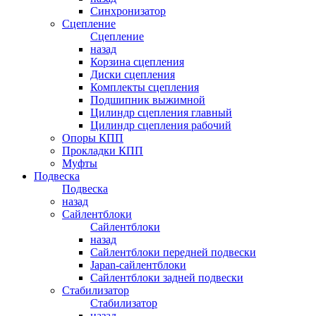
Синхронизатор
Сцепление
Сцепление
назад
Корзина сцепления
Диски сцепления
Комплекты сцепления
Подшипник выжимной
Цилиндр сцепления главный
Цилиндр сцепления рабочий
Опоры КПП
Прокладки КПП
Муфты
Подвеска
Подвеска
назад
Сайлентблоки
Сайлентблоки
назад
Сайлентблоки передней подвески
Japan-сайлентблоки
Сайлентблоки задней подвески
Стабилизатор
Стабилизатор
назад