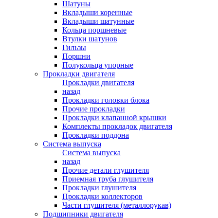
Шатуны
Вкладыши коренные
Вкладыши шатунные
Кольца поршневые
Втулки шатунов
Гильзы
Поршни
Полукольца упорные
Прокладки двигателя
Прокладки двигателя
назад
Прокладки головки блока
Прочие прокладки
Прокладки клапанной крышки
Комплекты прокладок двигателя
Прокладки поддона
Система выпуска
Система выпуска
назад
Прочие детали глушителя
Приемная труба глушителя
Прокладки глушителя
Прокладки коллекторов
Части глушителя (металлорукав)
Подшипники двигателя