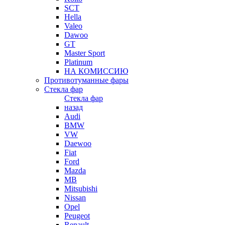
SCT
Hella
Valeo
Dawoo
GT
Master Sport
Platinum
НА КОМИССИЮ
Противотуманные фары
Стекла фар
Стекла фар
назад
Audi
BMW
VW
Daewoo
Fiat
Ford
Mazda
MB
Mitsubishi
Nissan
Opel
Peugeot
Renault