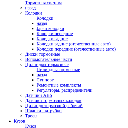
Тормозная система
назад
Колодки
Колодки
назад
Japan-колодки
Колодки передние
Колодки задние
Колодки задние (отечественные авто)
Колодки передние (отечественные авто)
Диски тормозные
Вспомогательные части
Цилиндры тормозные
Цилиндры тормозные
назад
Суппорт
Ремонтные комплекты
Регуляторы, распределители
Датчики ABS
Датчики тормозных колодок
Цилиндр тормозной рабочий
Шланги, патрубки
Тросы
Кузов
Кузов