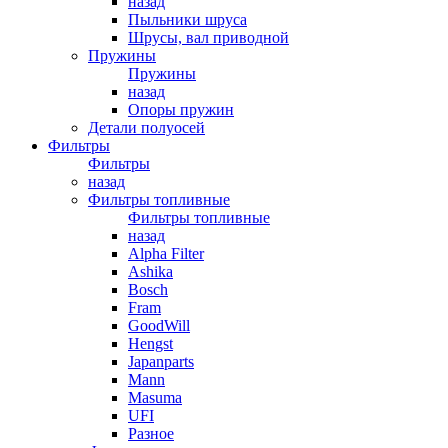
назад
Пыльники шруса
Шрусы, вал приводной
Пружины
Пружины
назад
Опоры пружин
Детали полуосей
Фильтры
Фильтры
назад
Фильтры топливные
Фильтры топливные
назад
Alpha Filter
Ashika
Bosch
Fram
GoodWill
Hengst
Japanparts
Mann
Masuma
UFI
Разное