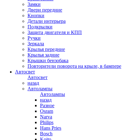
Замки
Двери передние
Кнопки
Детали интерьера
Подкрылки
Защита двигателя и КПП
Ручки
Зеркала
Крылья передние
Крылья задние
Крышки бензобака
Повторители поворота на крыле, в бампере
Автосвет
Автосвет
назад
Автолампы
Автолампы
назад
Разное
Osram
Narva
Philips
Hans Pries
Bosch
Koito