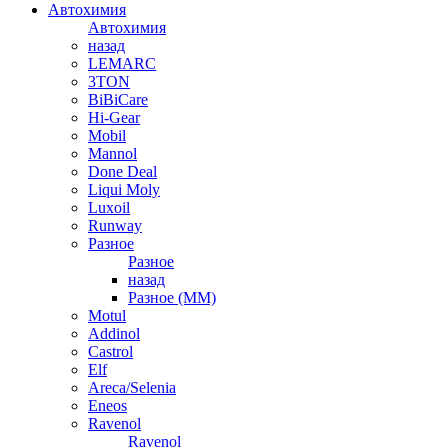
Автохимия
Автохимия
назад
LEMARC
3TON
BiBiCare
Hi-Gear
Mobil
Mannol
Done Deal
Liqui Moly
Luxoil
Runway
Разное
Разное
назад
Разное (ММ)
Motul
Addinol
Castrol
Elf
Areca/Selenia
Eneos
Ravenol
Ravenol