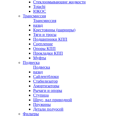
Стеклоомывающие жидкости
Totachi
ЮКОС
Трансмиссия
Трансмиссия
назад
Крестовины (шарниры)
Тяги и тросы
Подшипники КПП
Сцепление
Опоры КПП
Прокладки КПП
Муфты
Подвеска
Подвеска
назад
Сайлентблоки
Стабилизатор
Амортизаторы
Рычаги и опоры
Ступица
Шрус, вал приводной
Пружины
Детали полуосей
Фильтры