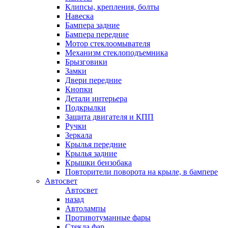
Клипсы, крепления, болты
Навеска
Бампера задние
Бампера передние
Мотор стеклоомывателя
Механизм стеклоподъемника
Брызговики
Замки
Двери передние
Кнопки
Детали интерьера
Подкрылки
Защита двигателя и КПП
Ручки
Зеркала
Крылья передние
Крылья задние
Крышки бензобака
Повторители поворота на крыле, в бампере
Автосвет
Автосвет
назад
Автолампы
Противотуманные фары
Стекла фар