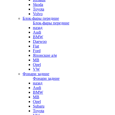
Skoda
Toyota
Volvo
Блок-фары передние
Блок-фары передние
назад
Audi
BMW
Daewoo
Fiat
Ford
Японские а/м
MB
Opel
VW
Фонари задние
Фонари задние
назад
Audi
BMW
MB
Opel
Subaru
Toyota