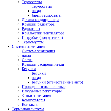
Термостаты
Термостаты
назад
Japan-термостаты
Детали кондиционера
Крышки радиатора
Радиаторы
Крыльчатки вентилятора
Патрубки (под датчики)
Термомуфты
Система зажигания
Система зажигания
назад
Свечи
Крышки распределителя
Бегунки
Бегунки
назад
Бегунки (отечественные авто)
Провода высоковольтные
Вакуумные регуляторы
Замки зажигания
Коммутаторы
Контакты
Тормозная система