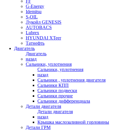
FF
G-Energy
Idemitsu
S-OIL
Лукойл GENESIS
AUTOBACS
Lubrex
HYUNDAI XTeer
Татнефть
Двигатель
Двигатель
назад
Сальники, уплотнения
Сальники, уплотнения
назад
Сальники , уплотнения двигателя
Сальники КПП
Сальники подвески
Сальники прочие
Сальники дифференциала
Детали двигателя
Детали двигателя
назад
Крышка маслозаливной горловины
Детали ГРМ