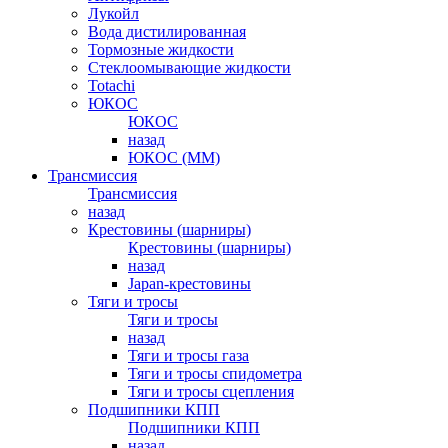
Лукойл
Вода дистилированная
Тормозные жидкости
Стеклоомывающие жидкости
Totachi
ЮКОС
ЮКОС
назад
ЮКОС (ММ)
Трансмиссия
Трансмиссия
назад
Крестовины (шарниры)
Крестовины (шарниры)
назад
Japan-крестовины
Тяги и тросы
Тяги и тросы
назад
Тяги и тросы газа
Тяги и тросы спидометра
Тяги и тросы сцепления
Подшипники КПП
Подшипники КПП
назад