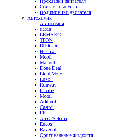
Прокладки двигателя
Система выпуска
Подшипники двигателя
Автохимия
Автохимия
назад
LEMARC
3TON
BiBiCare
Hi-Gear
Mobil
Mannol
Done Deal
Liqui Moly
Luxoil
Runway
Разное
Motul
Addinol
Castrol
Elf
Areca/Selenia
Eneos
Ravenol
Оригинальные жидкости