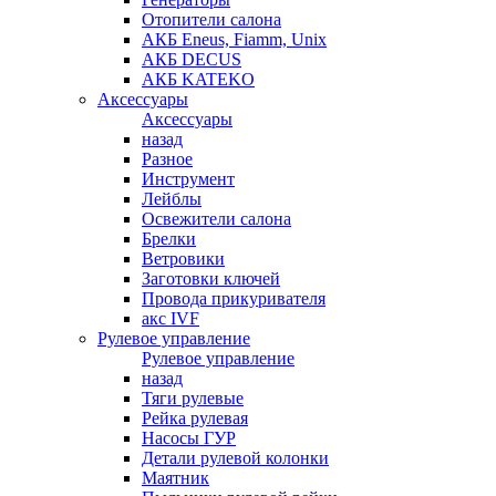
Отопители салона
АКБ Eneus, Fiamm, Unix
АКБ DECUS
АКБ KATEKO
Аксессуары
Аксессуары
назад
Разное
Инструмент
Лейблы
Освежители салона
Брелки
Ветровики
Заготовки ключей
Провода прикуривателя
акс IVF
Рулевое управление
Рулевое управление
назад
Тяги рулевые
Рейка рулевая
Насосы ГУР
Детали рулевой колонки
Маятник