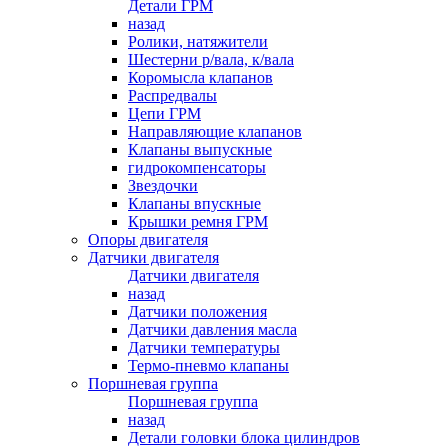
Детали ГРМ
назад
Ролики, натяжители
Шестерни р/вала, к/вала
Коромысла клапанов
Распредвалы
Цепи ГРМ
Направляющие клапанов
Клапаны выпускные
гидрокомпенсаторы
Звездочки
Клапаны впускные
Крышки ремня ГРМ
Опоры двигателя
Датчики двигателя
Датчики двигателя
назад
Датчики положения
Датчики давления масла
Датчики температуры
Термо-пневмо клапаны
Поршневая группа
Поршневая группа
назад
Детали головки блока цилиндров