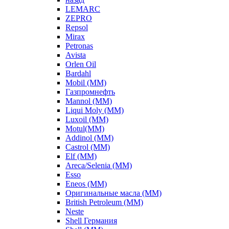
LEMARC
ZEPRO
Repsol
Mirax
Petronas
Avista
Orlen Oil
Bardahl
Mobil (ММ)
Газпромнефть
Mannol (ММ)
Liqui Moly (ММ)
Luxoil (ММ)
Motul(ММ)
Addinol (ММ)
Castrol (ММ)
Elf (ММ)
Areca/Selenia (ММ)
Esso
Eneos (ММ)
Оригинальные масла (ММ)
British Petroleum (ММ)
Neste
Shell Германия