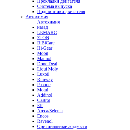
Прокладки двигателя
Система выпуска
Подшипники двигателя
Автохимия
Автохимия
назад
LEMARC
3TON
BiBiCare
Hi-Gear
Mobil
Mannol
Done Deal
Liqui Moly
Luxoil
Runway
Разное
Motul
Addinol
Castrol
Elf
Areca/Selenia
Eneos
Ravenol
Оригинальные жидкости