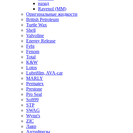
назад
Ravenol (ММ)
Оригинальные жидкости
British Petroleum
Turtle Wax
Shell
Valvoline
Energy Release
Febi
Fenom
Total
K&W
Lotos
Lubrifilm, AVA-car
MARLY
Permatex
Prestone
Pro Seal
Soft99
STP
SWAG
Wynn's
ZIC
Лавр
Антифризы