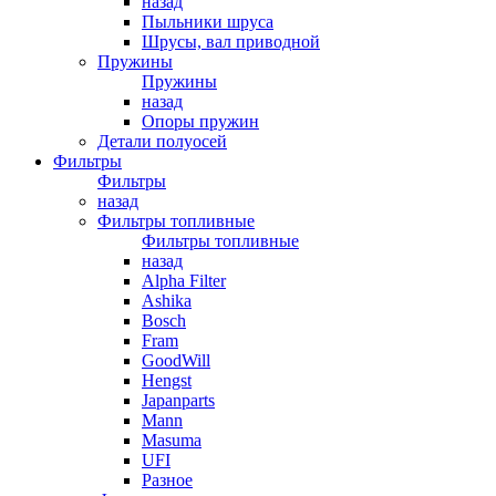
назад
Пыльники шруса
Шрусы, вал приводной
Пружины
Пружины
назад
Опоры пружин
Детали полуосей
Фильтры
Фильтры
назад
Фильтры топливные
Фильтры топливные
назад
Alpha Filter
Ashika
Bosch
Fram
GoodWill
Hengst
Japanparts
Mann
Masuma
UFI
Разное