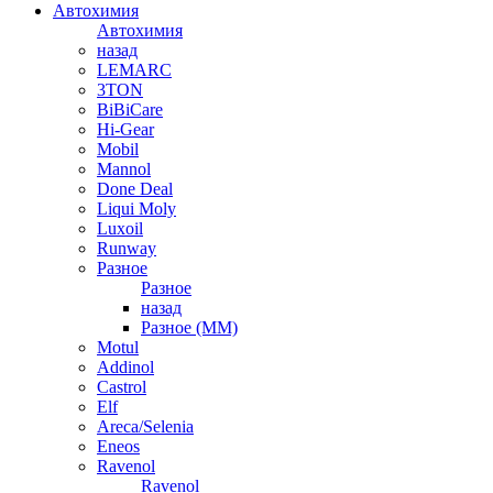
Автохимия
Автохимия
назад
LEMARC
3TON
BiBiCare
Hi-Gear
Mobil
Mannol
Done Deal
Liqui Moly
Luxoil
Runway
Разное
Разное
назад
Разное (ММ)
Motul
Addinol
Castrol
Elf
Areca/Selenia
Eneos
Ravenol
Ravenol