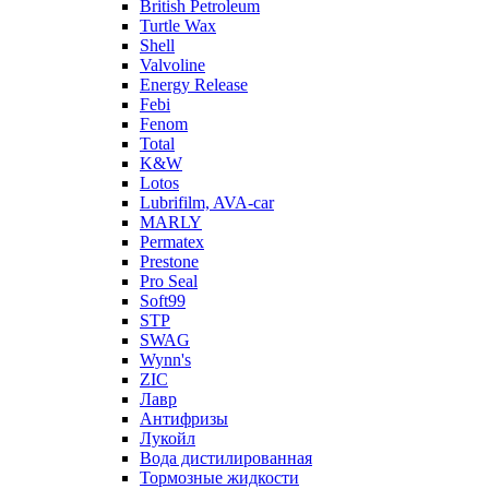
British Petroleum
Turtle Wax
Shell
Valvoline
Energy Release
Febi
Fenom
Total
K&W
Lotos
Lubrifilm, AVA-car
MARLY
Permatex
Prestone
Pro Seal
Soft99
STP
SWAG
Wynn's
ZIC
Лавр
Антифризы
Лукойл
Вода дистилированная
Тормозные жидкости