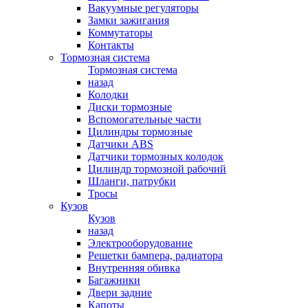
Вакуумные регуляторы
Замки зажигания
Коммутаторы
Контакты
Тормозная система
Тормозная система
назад
Колодки
Диски тормозные
Вспомогательные части
Цилиндры тормозные
Датчики ABS
Датчики тормозных колодок
Цилиндр тормозной рабочий
Шланги, патрубки
Тросы
Кузов
Кузов
назад
Электрооборудование
Решетки бампера, радиатора
Внутренняя обивка
Багажники
Двери задние
Капоты