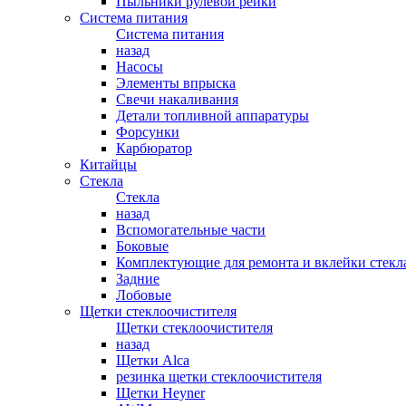
Пыльники рулевой рейки
Система питания
Система питания
назад
Насосы
Элементы впрыска
Свечи накаливания
Детали топливной аппаратуры
Форсунки
Карбюратор
Китайцы
Стекла
Стекла
назад
Вспомогательные части
Боковые
Комплектующие для ремонта и вклейки стекл
Задние
Лобовые
Щетки стеклоочистителя
Щетки стеклоочистителя
назад
Щетки Alca
резинка щетки стеклоочистителя
Щетки Heyner