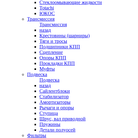
Стеклоомывающие жидкости
Totachi
ЮКОС
Трансмиссия
Трансмиссия
назад
Крестовины (шарниры)
Тяги и тросы
Подшипники КПП
Сцепление
Опоры КПП
Прокладки КПП
Муфты
Подвеска
Подвеска
назад
Сайлентблоки
Стабилизатор
Амортизаторы
Рычаги и опоры
Ступица
Шрус, вал приводной
Пружины
Детали полуосей
Фильтры