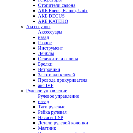
Отопители салона
АКБ Eneus, Fiamm, Unix
АКБ DECUS
АКБ KATEKO
Аксессуары
Аксессуары
назад
Разное
Инструмент
Лейблы
Освежители салона
Брелки
Ветровики
Заготовки ключей
Провода прикуривателя
акс IVF
Рулевое управление
Рулевое управление
назад
Тяги рулевые
Рейка рулевая
Насосы ГУР
Детали рулевой колонки
Маятник