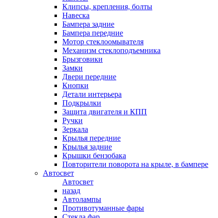
Клипсы, крепления, болты
Навеска
Бампера задние
Бампера передние
Мотор стеклоомывателя
Механизм стеклоподъемника
Брызговики
Замки
Двери передние
Кнопки
Детали интерьера
Подкрылки
Защита двигателя и КПП
Ручки
Зеркала
Крылья передние
Крылья задние
Крышки бензобака
Повторители поворота на крыле, в бампере
Автосвет
Автосвет
назад
Автолампы
Противотуманные фары
Стекла фар