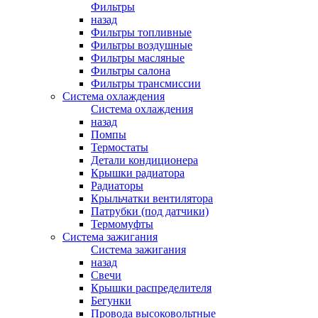
Фильтры
назад
Фильтры топливные
Фильтры воздушные
Фильтры масляные
Фильтры салона
Фильтры трансмиссии
Система охлаждения
Система охлаждения
назад
Помпы
Термостаты
Детали кондиционера
Крышки радиатора
Радиаторы
Крыльчатки вентилятора
Патрубки (под датчики)
Термомуфты
Система зажигания
Система зажигания
назад
Свечи
Крышки распределителя
Бегунки
Провода высоковольтные