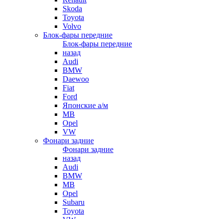
Skoda
Toyota
Volvo
Блок-фары передние
Блок-фары передние
назад
Audi
BMW
Daewoo
Fiat
Ford
Японские а/м
MB
Opel
VW
Фонари задние
Фонари задние
назад
Audi
BMW
MB
Opel
Subaru
Toyota