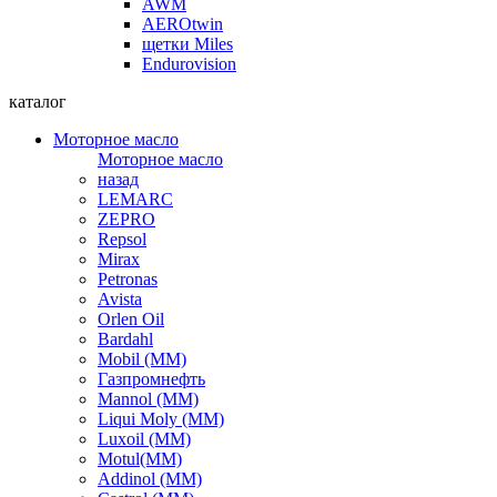
AWM
AEROtwin
щетки Miles
Endurovision
каталог
Моторное масло
Моторное масло
назад
LEMARC
ZEPRO
Repsol
Mirax
Petronas
Avista
Orlen Oil
Bardahl
Mobil (ММ)
Газпромнефть
Mannol (ММ)
Liqui Moly (ММ)
Luxoil (ММ)
Motul(ММ)
Addinol (ММ)