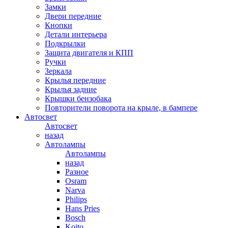
Замки
Двери передние
Кнопки
Детали интерьера
Подкрылки
Защита двигателя и КПП
Ручки
Зеркала
Крылья передние
Крылья задние
Крышки бензобака
Повторители поворота на крыле, в бампере
Автосвет
Автосвет
назад
Автолампы
Автолампы
назад
Разное
Osram
Narva
Philips
Hans Pries
Bosch
Koito