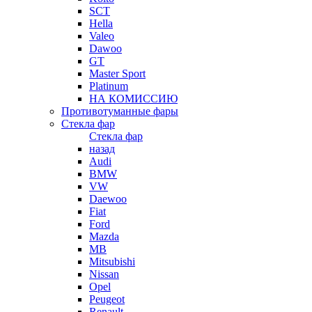
SCT
Hella
Valeo
Dawoo
GT
Master Sport
Platinum
НА КОМИССИЮ
Противотуманные фары
Стекла фар
Стекла фар
назад
Audi
BMW
VW
Daewoo
Fiat
Ford
Mazda
MB
Mitsubishi
Nissan
Opel
Peugeot
Renault