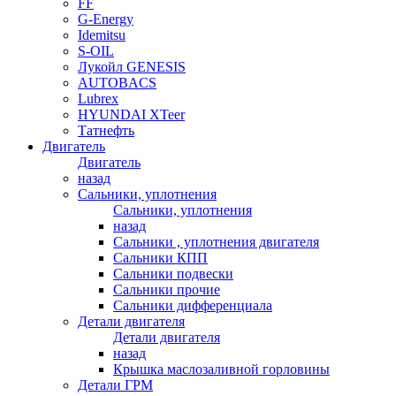
FF
G-Energy
Idemitsu
S-OIL
Лукойл GENESIS
AUTOBACS
Lubrex
HYUNDAI XTeer
Татнефть
Двигатель
Двигатель
назад
Сальники, уплотнения
Сальники, уплотнения
назад
Сальники , уплотнения двигателя
Сальники КПП
Сальники подвески
Сальники прочие
Сальники дифференциала
Детали двигателя
Детали двигателя
назад
Крышка маслозаливной горловины
Детали ГРМ