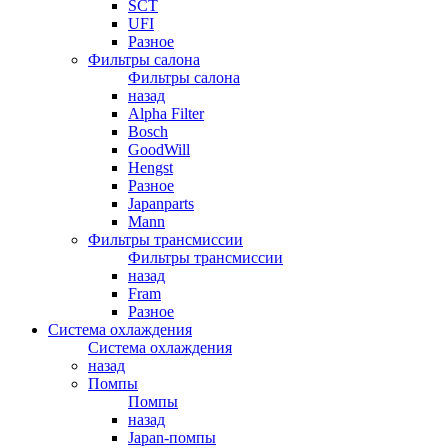
SCT
UFI
Разное
Фильтры салона
Фильтры салона
назад
Alpha Filter
Bosch
GoodWill
Hengst
Разное
Japanparts
Mann
Фильтры трансмиссии
Фильтры трансмиссии
назад
Fram
Разное
Система охлаждения
Система охлаждения
назад
Помпы
Помпы
назад
Japan-помпы