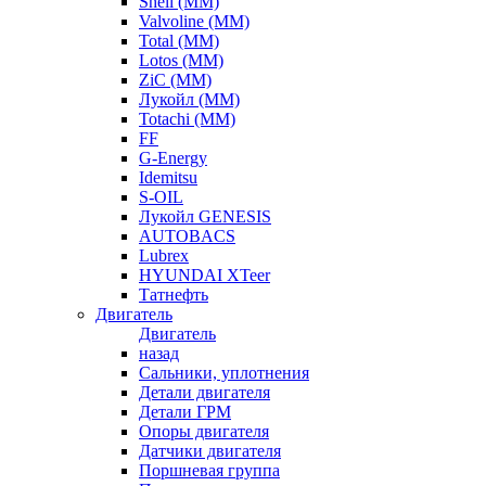
Shell (ММ)
Valvoline (ММ)
Total (ММ)
Lotos (ММ)
ZiC (ММ)
Лукойл (ММ)
Totachi (MM)
FF
G-Energy
Idemitsu
S-OIL
Лукойл GENESIS
AUTOBACS
Lubrex
HYUNDAI XTeer
Татнефть
Двигатель
Двигатель
назад
Сальники, уплотнения
Детали двигателя
Детали ГРМ
Опоры двигателя
Датчики двигателя
Поршневая группа