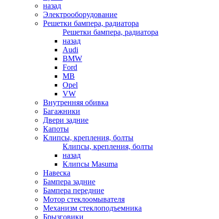
назад
Электрооборудование
Решетки бампера, радиатора
Решетки бампера, радиатора
назад
Audi
BMW
Ford
MB
Opel
VW
Внутренняя обивка
Багажники
Двери задние
Капоты
Клипсы, крепления, болты
Клипсы, крепления, болты
назад
Клипсы Masuma
Навеска
Бампера задние
Бампера передние
Мотор стеклоомывателя
Механизм стеклоподъемника
Брызговики