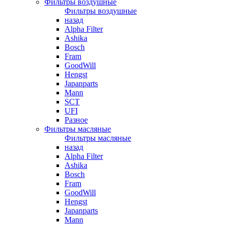
Фильтры воздушные
Фильтры воздушные
назад
Alpha Filter
Ashika
Bosch
Fram
GoodWill
Hengst
Japanparts
Mann
SCT
UFI
Разное
Фильтры масляные
Фильтры масляные
назад
Alpha Filter
Ashika
Bosch
Fram
GoodWill
Hengst
Japanparts
Mann