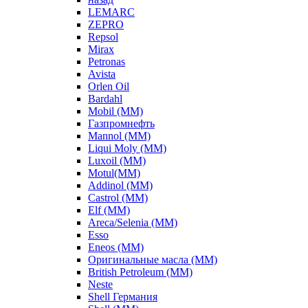
LEMARC
ZEPRO
Repsol
Mirax
Petronas
Avista
Orlen Oil
Bardahl
Mobil (ММ)
Газпромнефть
Mannol (ММ)
Liqui Moly (ММ)
Luxoil (ММ)
Motul(ММ)
Addinol (ММ)
Castrol (ММ)
Elf (ММ)
Areca/Selenia (ММ)
Esso
Eneos (ММ)
Оригинальные масла (ММ)
British Petroleum (ММ)
Neste
Shell Германия