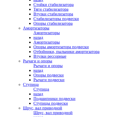
Стойки стабилизатора
Тяги стабилизатора
Втулки стабилизатора
Стабилизаторы подвески
Опоры стабилизатора
Амортизаторы
Амортизаторы
назад
Амортизаторы
Опоры амортизатора подвески
Отбойники, пыльники амортизатора
Втулки рессорные
Рычаги и опоры
Рычаги и опоры
назад
Опоры подвески
Рычаги подвески
Ступица
Ступица
назад
Подшипники подвески
Ступицы подвески
Шрус, вал приводной
Шрус, вал приводной