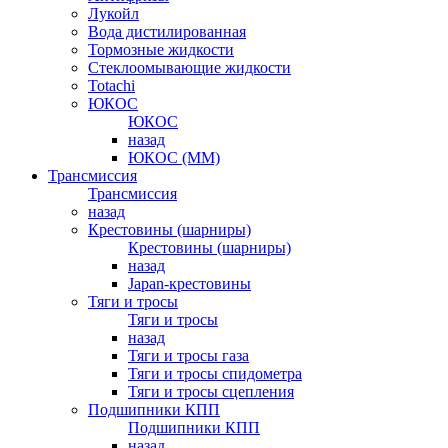
Лукойл
Вода дистилированная
Тормозные жидкости
Стеклоомывающие жидкости
Totachi
ЮКОС
ЮКОС
назад
ЮКОС (ММ)
Трансмиссия
Трансмиссия
назад
Крестовины (шарниры)
Крестовины (шарниры)
назад
Japan-крестовины
Тяги и тросы
Тяги и тросы
назад
Тяги и тросы газа
Тяги и тросы спидометра
Тяги и тросы сцепления
Подшипники КПП
Подшипники КПП
назад