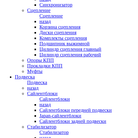
Синхронизатор
Сцепление
Сцепление
назад
Корзина сцепления
Диски сцепления
Комплекты сцепления
Подшипник выжимной
Цилиндр сцепления главный
Цилиндр сцепления рабочий
Опоры КПП
Прокладки КПП
Муфты
Подвеска
Подвеска
назад
Сайлентблоки
Сайлентблоки
назад
Сайлентблоки передней подвески
Japan-сайлентблоки
Сайлентблоки задней подвески
Стабилизатор
Стабилизатор
назад