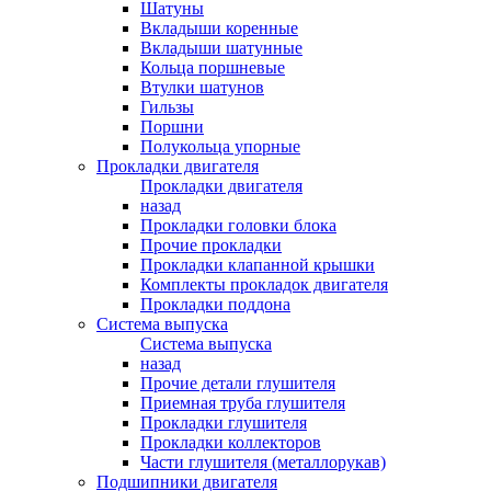
Шатуны
Вкладыши коренные
Вкладыши шатунные
Кольца поршневые
Втулки шатунов
Гильзы
Поршни
Полукольца упорные
Прокладки двигателя
Прокладки двигателя
назад
Прокладки головки блока
Прочие прокладки
Прокладки клапанной крышки
Комплекты прокладок двигателя
Прокладки поддона
Система выпуска
Система выпуска
назад
Прочие детали глушителя
Приемная труба глушителя
Прокладки глушителя
Прокладки коллекторов
Части глушителя (металлорукав)
Подшипники двигателя