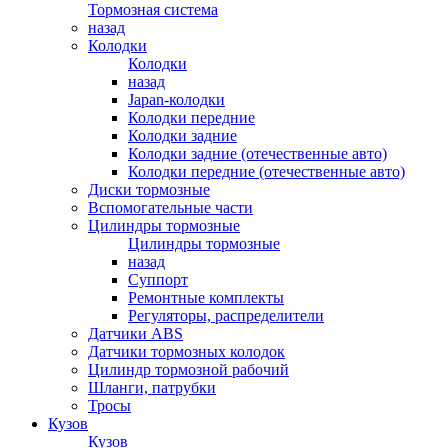
Тормозная система
назад
Колодки
Колодки
назад
Japan-колодки
Колодки передние
Колодки задние
Колодки задние (отечественные авто)
Колодки передние (отечественные авто)
Диски тормозные
Вспомогательные части
Цилиндры тормозные
Цилиндры тормозные
назад
Суппорт
Ремонтные комплекты
Регуляторы, распределители
Датчики ABS
Датчики тормозных колодок
Цилиндр тормозной рабочий
Шланги, патрубки
Тросы
Кузов
Кузов