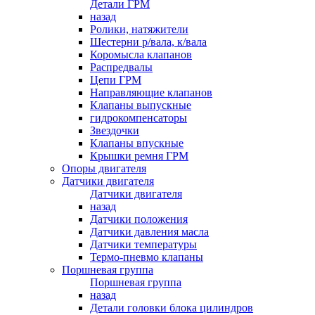
Детали ГРМ
назад
Ролики, натяжители
Шестерни р/вала, к/вала
Коромысла клапанов
Распредвалы
Цепи ГРМ
Направляющие клапанов
Клапаны выпускные
гидрокомпенсаторы
Звездочки
Клапаны впускные
Крышки ремня ГРМ
Опоры двигателя
Датчики двигателя
Датчики двигателя
назад
Датчики положения
Датчики давления масла
Датчики температуры
Термо-пневмо клапаны
Поршневая группа
Поршневая группа
назад
Детали головки блока цилиндров