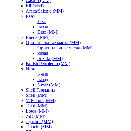
Castrol (ММ)
Elf (ММ)
Areca/Selenia (ММ)
Esso
Esso
назад
Esso (ММ)
Eneos (ММ)
Оригинальные масла (ММ)
Оригинальные масла (ММ)
назад
Suzuki (ММ)
British Petroleum (ММ)
Neste
Neste
назад
Neste (ММ)
Shell Германия
Shell (ММ)
Valvoline (ММ)
Total (ММ)
Lotos (ММ)
ZiC (ММ)
Лукойл (ММ)
Totachi (MM)