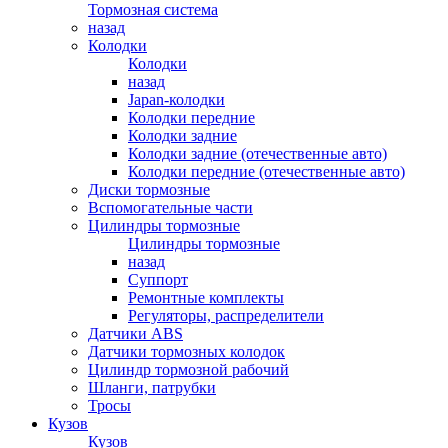
Тормозная система
назад
Колодки
Колодки
назад
Japan-колодки
Колодки передние
Колодки задние
Колодки задние (отечественные авто)
Колодки передние (отечественные авто)
Диски тормозные
Вспомогательные части
Цилиндры тормозные
Цилиндры тормозные
назад
Суппорт
Ремонтные комплекты
Регуляторы, распределители
Датчики ABS
Датчики тормозных колодок
Цилиндр тормозной рабочий
Шланги, патрубки
Тросы
Кузов
Кузов