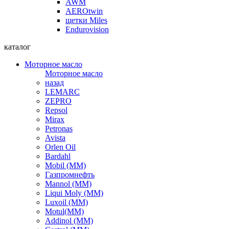
AWM
AEROtwin
щетки Miles
Endurovision
каталог
Моторное масло
Моторное масло
назад
LEMARC
ZEPRO
Repsol
Mirax
Petronas
Avista
Orlen Oil
Bardahl
Mobil (ММ)
Газпромнефть
Mannol (ММ)
Liqui Moly (ММ)
Luxoil (ММ)
Motul(ММ)
Addinol (ММ)