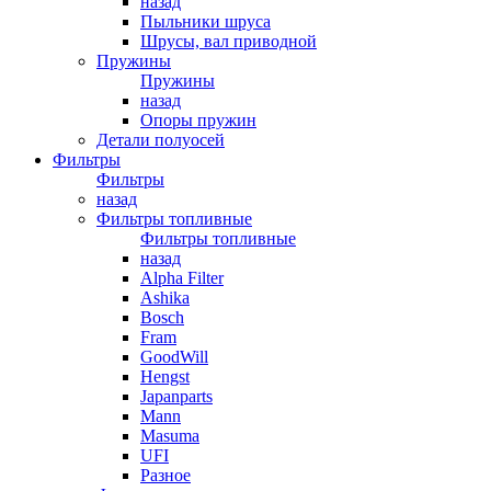
назад
Пыльники шруса
Шрусы, вал приводной
Пружины
Пружины
назад
Опоры пружин
Детали полуосей
Фильтры
Фильтры
назад
Фильтры топливные
Фильтры топливные
назад
Alpha Filter
Ashika
Bosch
Fram
GoodWill
Hengst
Japanparts
Mann
Masuma
UFI
Разное