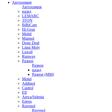
Автохимия
Автохимия
назад
LEMARC
3TON
BiBiCare
Hi-Gear
Mobil
Mannol
Done Deal
Liqui Moly
Luxoil
Runway
Разное
Разное
назад
Разное (ММ)
Motul
Addinol
Castrol
Elf
Areca/Selenia
Eneos
Ravenol
Ravenol