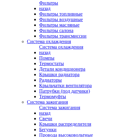
Фильтры
назад
Фильтры топливные
Фильтры воздушные
Фильтры масляные
Фильтры салона
Фильтры трансмиссии
Система охлаждения
Система охлаждения
назад
Помпы
Термостаты
Детали кондиционера
Крышки радиатора
Радиаторы
Крыльчатки вентилятора
Патрубки (под датчики)
Термомуфты
Система зажигания
Система зажигания
назад
Свечи
Крышки распределителя
Бегунки
Провода высоковольтные