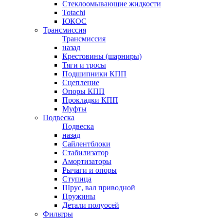
Стеклоомывающие жидкости
Totachi
ЮКОС
Трансмиссия
Трансмиссия
назад
Крестовины (шарниры)
Тяги и тросы
Подшипники КПП
Сцепление
Опоры КПП
Прокладки КПП
Муфты
Подвеска
Подвеска
назад
Сайлентблоки
Стабилизатор
Амортизаторы
Рычаги и опоры
Ступица
Шрус, вал приводной
Пружины
Детали полуосей
Фильтры