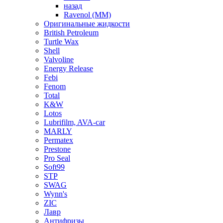
назад
Ravenol (ММ)
Оригинальные жидкости
British Petroleum
Turtle Wax
Shell
Valvoline
Energy Release
Febi
Fenom
Total
K&W
Lotos
Lubrifilm, AVA-car
MARLY
Permatex
Prestone
Pro Seal
Soft99
STP
SWAG
Wynn's
ZIC
Лавр
Антифризы