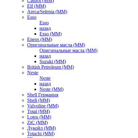
Castrol (ММ)
Elf (ММ)
Areca/Selenia (ММ)
Esso
Esso
назад
Esso (ММ)
Eneos (ММ)
Оригинальные масла (ММ)
Оригинальные масла (ММ)
назад
Suzuki (ММ)
British Petroleum (ММ)
Neste
Neste
назад
Neste (ММ)
Shell Германия
Shell (ММ)
Valvoline (ММ)
Total (ММ)
Lotos (ММ)
ZiC (ММ)
Лукойл (ММ)
Totachi (MM)