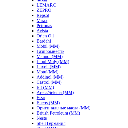
LEMARC
ZEPRO
Repsol
Mirax
Petronas
Avista
Orlen Oil
Bardahl
Mobil (ММ)
Газпромнефть
Mannol (ММ)
Liqui Moly (ММ)
Luxoil (ММ)
Motul(ММ)
Addinol (ММ)
Castrol (ММ)
Elf (ММ)
Areca/Selenia (ММ)
Esso
Eneos (ММ)
Оригинальные масла (ММ)
British Petroleum (ММ)
Neste
Shell Германия