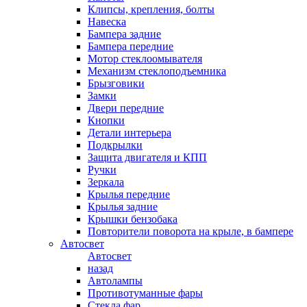
Клипсы, крепления, болты
Навеска
Бампера задние
Бампера передние
Мотор стеклоомывателя
Механизм стеклоподъемника
Брызговики
Замки
Двери передние
Кнопки
Детали интерьера
Подкрылки
Защита двигателя и КПП
Ручки
Зеркала
Крылья передние
Крылья задние
Крышки бензобака
Повторители поворота на крыле, в бампере
Автосвет
Автосвет
назад
Автолампы
Противотуманные фары
Стекла фар