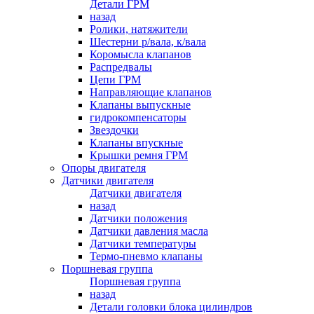
Детали ГРМ
назад
Ролики, натяжители
Шестерни р/вала, к/вала
Коромысла клапанов
Распредвалы
Цепи ГРМ
Направляющие клапанов
Клапаны выпускные
гидрокомпенсаторы
Звездочки
Клапаны впускные
Крышки ремня ГРМ
Опоры двигателя
Датчики двигателя
Датчики двигателя
назад
Датчики положения
Датчики давления масла
Датчики температуры
Термо-пневмо клапаны
Поршневая группа
Поршневая группа
назад
Детали головки блока цилиндров