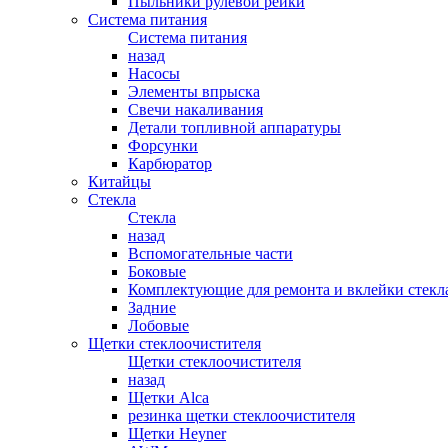
Пыльники рулевой рейки
Система питания
Система питания
назад
Насосы
Элементы впрыска
Свечи накаливания
Детали топливной аппаратуры
Форсунки
Карбюратор
Китайцы
Стекла
Стекла
назад
Вспомогательные части
Боковые
Комплектующие для ремонта и вклейки стекл
Задние
Лобовые
Щетки стеклоочистителя
Щетки стеклоочистителя
назад
Щетки Alca
резинка щетки стеклоочистителя
Щетки Heyner