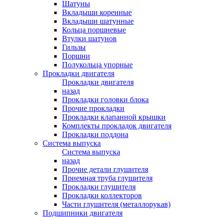
Шатуны
Вкладыши коренные
Вкладыши шатунные
Кольца поршневые
Втулки шатунов
Гильзы
Поршни
Полукольца упорные
Прокладки двигателя
Прокладки двигателя
назад
Прокладки головки блока
Прочие прокладки
Прокладки клапанной крышки
Комплекты прокладок двигателя
Прокладки поддона
Система выпуска
Система выпуска
назад
Прочие детали глушителя
Приемная труба глушителя
Прокладки глушителя
Прокладки коллекторов
Части глушителя (металлорукав)
Подшипники двигателя