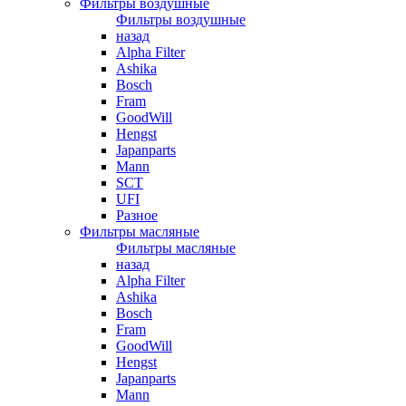
Фильтры воздушные
Фильтры воздушные
назад
Alpha Filter
Ashika
Bosch
Fram
GoodWill
Hengst
Japanparts
Mann
SCT
UFI
Разное
Фильтры масляные
Фильтры масляные
назад
Alpha Filter
Ashika
Bosch
Fram
GoodWill
Hengst
Japanparts
Mann