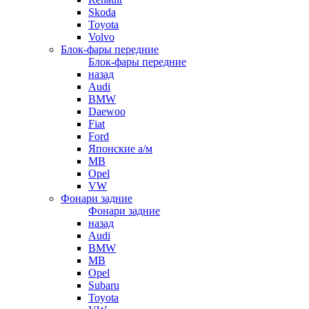
Skoda
Toyota
Volvo
Блок-фары передние
Блок-фары передние
назад
Audi
BMW
Daewoo
Fiat
Ford
Японские а/м
MB
Opel
VW
Фонари задние
Фонари задние
назад
Audi
BMW
MB
Opel
Subaru
Toyota