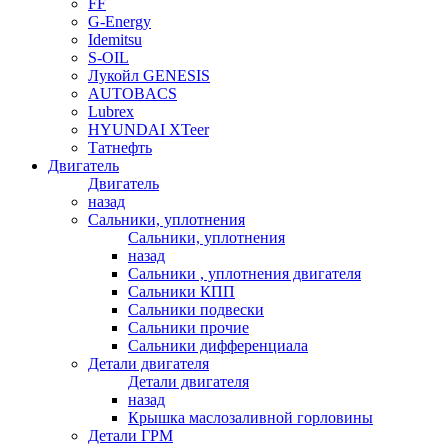
FF
G-Energy
Idemitsu
S-OIL
Лукойл GENESIS
AUTOBACS
Lubrex
HYUNDAI XTeer
Татнефть
Двигатель
Двигатель
назад
Сальники, уплотнения
Сальники, уплотнения
назад
Сальники , уплотнения двигателя
Сальники КПП
Сальники подвески
Сальники прочие
Сальники дифференциала
Детали двигателя
Детали двигателя
назад
Крышка маслозаливной горловины
Детали ГРМ