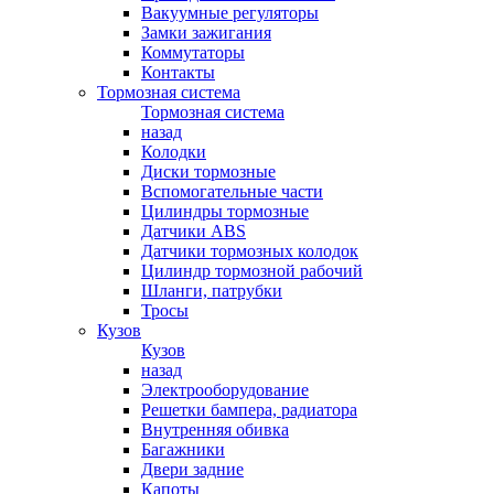
Вакуумные регуляторы
Замки зажигания
Коммутаторы
Контакты
Тормозная система
Тормозная система
назад
Колодки
Диски тормозные
Вспомогательные части
Цилиндры тормозные
Датчики ABS
Датчики тормозных колодок
Цилиндр тормозной рабочий
Шланги, патрубки
Тросы
Кузов
Кузов
назад
Электрооборудование
Решетки бампера, радиатора
Внутренняя обивка
Багажники
Двери задние
Капоты