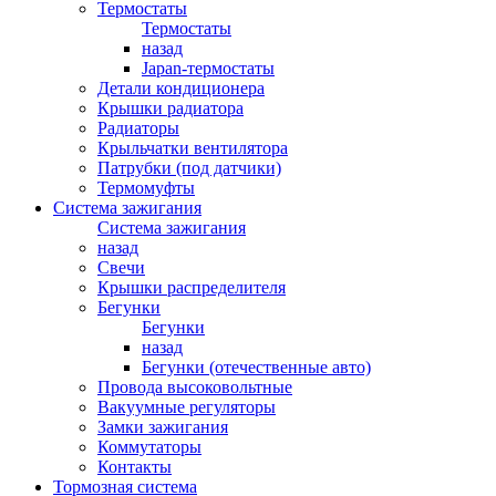
Термостаты
Термостаты
назад
Japan-термостаты
Детали кондиционера
Крышки радиатора
Радиаторы
Крыльчатки вентилятора
Патрубки (под датчики)
Термомуфты
Система зажигания
Система зажигания
назад
Свечи
Крышки распределителя
Бегунки
Бегунки
назад
Бегунки (отечественные авто)
Провода высоковольтные
Вакуумные регуляторы
Замки зажигания
Коммутаторы
Контакты
Тормозная система