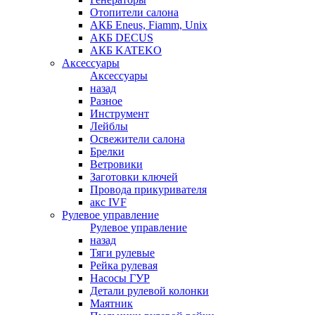
Отопители салона
АКБ Eneus, Fiamm, Unix
АКБ DECUS
АКБ KATEKO
Аксессуары
Аксессуары
назад
Разное
Инструмент
Лейблы
Освежители салона
Брелки
Ветровики
Заготовки ключей
Провода прикуривателя
акс IVF
Рулевое управление
Рулевое управление
назад
Тяги рулевые
Рейка рулевая
Насосы ГУР
Детали рулевой колонки
Маятник