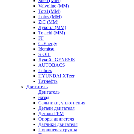
Shell (ММ)
Valvoline (ММ)
Total (ММ)
Lotos (ММ)
ZiC (ММ)
Лукойл (ММ)
Totachi (MM)
FF
G-Energy
Idemitsu
S-OIL
Лукойл GENESIS
AUTOBACS
Lubrex
HYUNDAI XTeer
Татнефть
Двигатель
Двигатель
назад
Сальники, уплотнения
Детали двигателя
Детали ГРМ
Опоры двигателя
Датчики двигателя
Поршневая группа