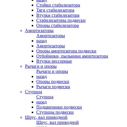
Стойки стабилизатора
Тяги стабилизатора
Втулки стабилизатора
Стабилизаторы подвески
Опоры стабилизатора
Амортизаторы
Амортизаторы
назад
Амортизаторы
Опоры амортизатора подвески
Отбойники, пыльники амортизатора
Втулки рессорные
Рычаги и опоры
Рычаги и опоры
назад
Опоры подвески
Рычаги подвески
Ступица
Ступица
назад
Подшипники подвески
Ступицы подвески
Шрус, вал приводной
Шрус, вал приводной