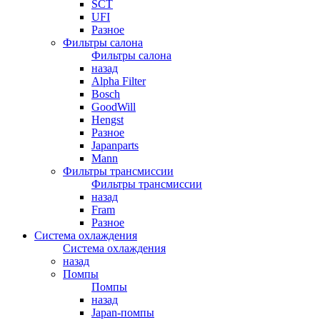
SCT
UFI
Разное
Фильтры салона
Фильтры салона
назад
Alpha Filter
Bosch
GoodWill
Hengst
Разное
Japanparts
Mann
Фильтры трансмиссии
Фильтры трансмиссии
назад
Fram
Разное
Система охлаждения
Система охлаждения
назад
Помпы
Помпы
назад
Japan-помпы