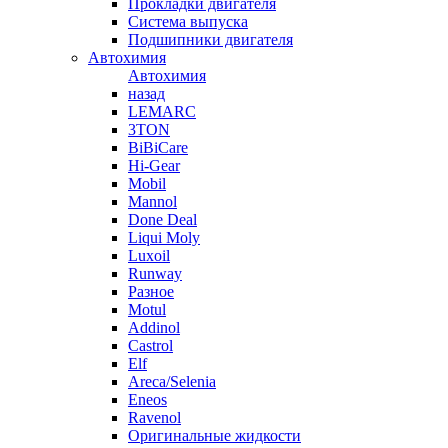
Прокладки двигателя
Система выпуска
Подшипники двигателя
Автохимия
Автохимия
назад
LEMARC
3TON
BiBiCare
Hi-Gear
Mobil
Mannol
Done Deal
Liqui Moly
Luxoil
Runway
Разное
Motul
Addinol
Castrol
Elf
Areca/Selenia
Eneos
Ravenol
Оригинальные жидкости