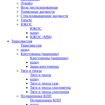
Лукойл
Вода дистилированная
Тормозные жидкости
Стеклоомывающие жидкости
Totachi
ЮКОС
ЮКОС
назад
ЮКОС (ММ)
Трансмиссия
Трансмиссия
назад
Крестовины (шарниры)
Крестовины (шарниры)
назад
Japan-крестовины
Тяги и тросы
Тяги и тросы
назад
Тяги и тросы газа
Тяги и тросы спидометра
Тяги и тросы сцепления
Подшипники КПП
Подшипники КПП
назад