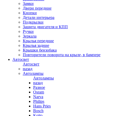
Замки
Двери передние
Кнопки
Детали интерьера
Подкрылки
Защита двигателя и КПП
Ручки
Зеркала
Крылья передние
Крылья задние
Крышки бензобака
Повторители поворота на крыле, в бампере
Автосвет
Автосвет
назад
Автолампы
Автолампы
назад
Разное
Osram
Narva
Philips
Hans Pries
Bosch
Koito