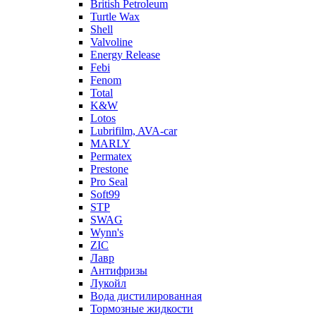
British Petroleum
Turtle Wax
Shell
Valvoline
Energy Release
Febi
Fenom
Total
K&W
Lotos
Lubrifilm, AVA-car
MARLY
Permatex
Prestone
Pro Seal
Soft99
STP
SWAG
Wynn's
ZIC
Лавр
Антифризы
Лукойл
Вода дистилированная
Тормозные жидкости