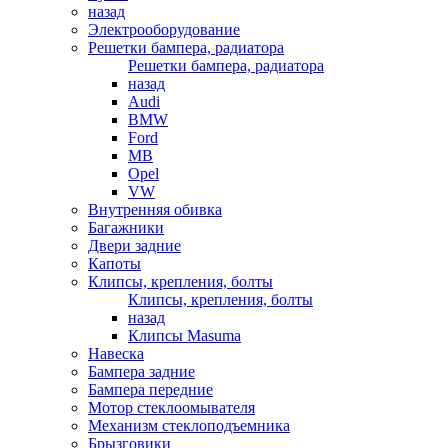
назад
Электрооборудование
Решетки бампера, радиатора
Решетки бампера, радиатора
назад
Audi
BMW
Ford
MB
Opel
VW
Внутренняя обивка
Багажники
Двери задние
Капоты
Клипсы, крепления, болты
Клипсы, крепления, болты
назад
Клипсы Masuma
Навеска
Бампера задние
Бампера передние
Мотор стеклоомывателя
Механизм стеклоподъемника
Брызговики