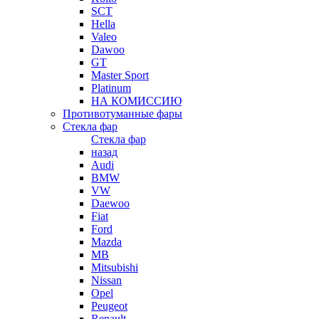
SCT
Hella
Valeo
Dawoo
GT
Master Sport
Platinum
НА КОМИССИЮ
Противотуманные фары
Стекла фар
Стекла фар
назад
Audi
BMW
VW
Daewoo
Fiat
Ford
Mazda
MB
Mitsubishi
Nissan
Opel
Peugeot
Renault