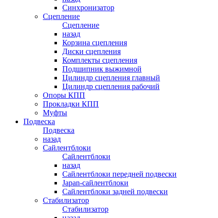
Синхронизатор
Сцепление
Сцепление
назад
Корзина сцепления
Диски сцепления
Комплекты сцепления
Подшипник выжимной
Цилиндр сцепления главный
Цилиндр сцепления рабочий
Опоры КПП
Прокладки КПП
Муфты
Подвеска
Подвеска
назад
Сайлентблоки
Сайлентблоки
назад
Сайлентблоки передней подвески
Japan-сайлентблоки
Сайлентблоки задней подвески
Стабилизатор
Стабилизатор
назад