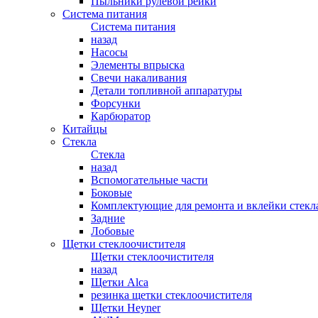
Пыльники рулевой рейки
Система питания
Система питания
назад
Насосы
Элементы впрыска
Свечи накаливания
Детали топливной аппаратуры
Форсунки
Карбюратор
Китайцы
Стекла
Стекла
назад
Вспомогательные части
Боковые
Комплектующие для ремонта и вклейки стекл
Задние
Лобовые
Щетки стеклоочистителя
Щетки стеклоочистителя
назад
Щетки Alca
резинка щетки стеклоочистителя
Щетки Heyner