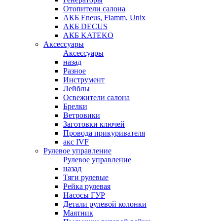
Отопители салона
АКБ Eneus, Fiamm, Unix
АКБ DECUS
АКБ KATEKO
Аксессуары
Аксессуары
назад
Разное
Инструмент
Лейблы
Освежители салона
Брелки
Ветровики
Заготовки ключей
Провода прикуривателя
акс IVF
Рулевое управление
Рулевое управление
назад
Тяги рулевые
Рейка рулевая
Насосы ГУР
Детали рулевой колонки
Маятник