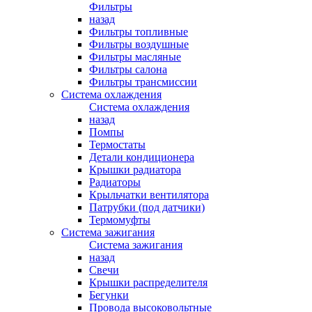
Фильтры
назад
Фильтры топливные
Фильтры воздушные
Фильтры масляные
Фильтры салона
Фильтры трансмиссии
Система охлаждения
Система охлаждения
назад
Помпы
Термостаты
Детали кондиционера
Крышки радиатора
Радиаторы
Крыльчатки вентилятора
Патрубки (под датчики)
Термомуфты
Система зажигания
Система зажигания
назад
Свечи
Крышки распределителя
Бегунки
Провода высоковольтные