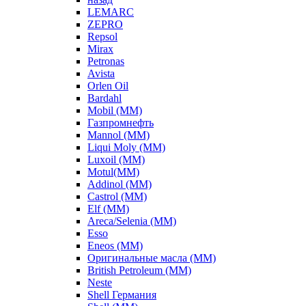
LEMARC
ZEPRO
Repsol
Mirax
Petronas
Avista
Orlen Oil
Bardahl
Mobil (ММ)
Газпромнефть
Mannol (ММ)
Liqui Moly (ММ)
Luxoil (ММ)
Motul(ММ)
Addinol (ММ)
Castrol (ММ)
Elf (ММ)
Areca/Selenia (ММ)
Esso
Eneos (ММ)
Оригинальные масла (ММ)
British Petroleum (ММ)
Neste
Shell Германия