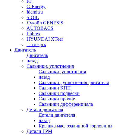
FF
G-Energy
Idemitsu
S-OIL
Лукойл GENESIS
AUTOBACS
Lubrex
HYUNDAI XTeer
Татнефть
Двигатель
Двигатель
назад
Сальники, уплотнения
Сальники, уплотнения
назад
Сальники , уплотнения двигателя
Сальники КПП
Сальники подвески
Сальники прочие
Сальники дифференциала
Детали двигателя
Детали двигателя
назад
Крышка маслозаливной горловины
Детали ГРМ