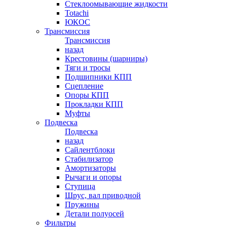
Стеклоомывающие жидкости
Totachi
ЮКОС
Трансмиссия
Трансмиссия
назад
Крестовины (шарниры)
Тяги и тросы
Подшипники КПП
Сцепление
Опоры КПП
Прокладки КПП
Муфты
Подвеска
Подвеска
назад
Сайлентблоки
Стабилизатор
Амортизаторы
Рычаги и опоры
Ступица
Шрус, вал приводной
Пружины
Детали полуосей
Фильтры