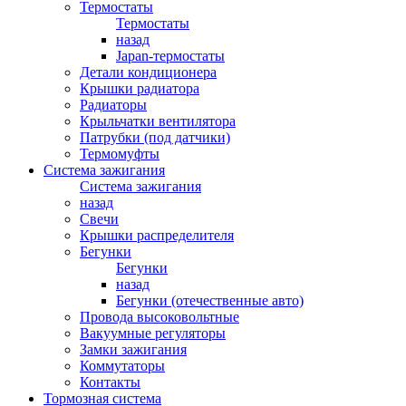
Термостаты
Термостаты
назад
Japan-термостаты
Детали кондиционера
Крышки радиатора
Радиаторы
Крыльчатки вентилятора
Патрубки (под датчики)
Термомуфты
Система зажигания
Система зажигания
назад
Свечи
Крышки распределителя
Бегунки
Бегунки
назад
Бегунки (отечественные авто)
Провода высоковольтные
Вакуумные регуляторы
Замки зажигания
Коммутаторы
Контакты
Тормозная система