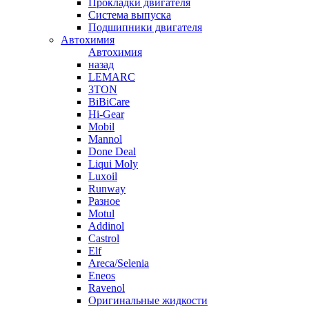
Прокладки двигателя
Система выпуска
Подшипники двигателя
Автохимия
Автохимия
назад
LEMARC
3TON
BiBiCare
Hi-Gear
Mobil
Mannol
Done Deal
Liqui Moly
Luxoil
Runway
Разное
Motul
Addinol
Castrol
Elf
Areca/Selenia
Eneos
Ravenol
Оригинальные жидкости