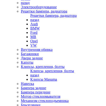
назад
Электрооборудование
Решетки бампера, радиатора
Решетки бампера, радиатора
назад
Audi
BMW
Ford
MB
Opel
VW
Внутренняя обивка
Багажники
Двери задние
Капоты
Клипсы, крепления, болты
Клипсы, крепления, болты
назад
Клипсы Masuma
Навеска
Бампера задние
Бампера передние
Мотор стеклоомывателя
Механизм стеклоподъемника
Брызговики