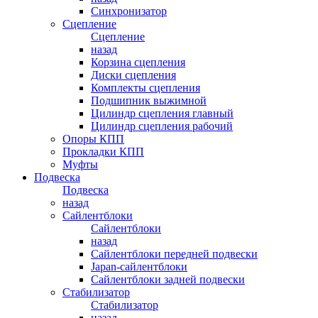
Синхронизатор
Сцепление
Сцепление
назад
Корзина сцепления
Диски сцепления
Комплекты сцепления
Подшипник выжимной
Цилиндр сцепления главный
Цилиндр сцепления рабочий
Опоры КПП
Прокладки КПП
Муфты
Подвеска
Подвеска
назад
Сайлентблоки
Сайлентблоки
назад
Сайлентблоки передней подвески
Japan-сайлентблоки
Сайлентблоки задней подвески
Стабилизатор
Стабилизатор
назад