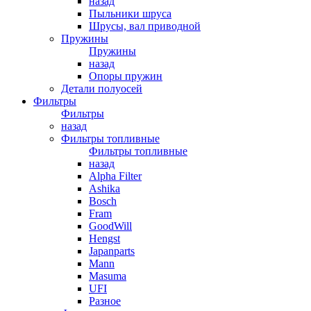
назад
Пыльники шруса
Шрусы, вал приводной
Пружины
Пружины
назад
Опоры пружин
Детали полуосей
Фильтры
Фильтры
назад
Фильтры топливные
Фильтры топливные
назад
Alpha Filter
Ashika
Bosch
Fram
GoodWill
Hengst
Japanparts
Mann
Masuma
UFI
Разное