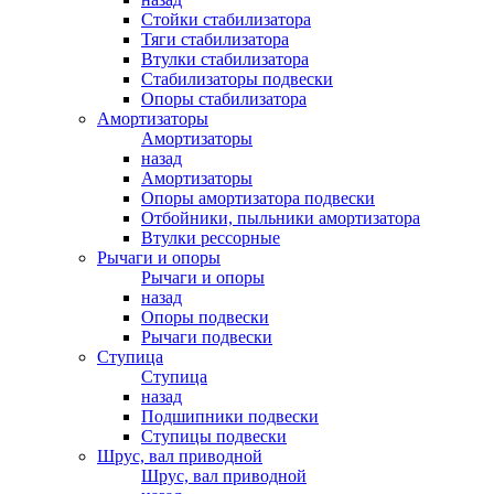
Стойки стабилизатора
Тяги стабилизатора
Втулки стабилизатора
Стабилизаторы подвески
Опоры стабилизатора
Амортизаторы
Амортизаторы
назад
Амортизаторы
Опоры амортизатора подвески
Отбойники, пыльники амортизатора
Втулки рессорные
Рычаги и опоры
Рычаги и опоры
назад
Опоры подвески
Рычаги подвески
Ступица
Ступица
назад
Подшипники подвески
Ступицы подвески
Шрус, вал приводной
Шрус, вал приводной