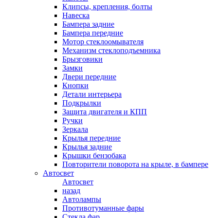
Клипсы, крепления, болты
Навеска
Бампера задние
Бампера передние
Мотор стеклоомывателя
Механизм стеклоподъемника
Брызговики
Замки
Двери передние
Кнопки
Детали интерьера
Подкрылки
Защита двигателя и КПП
Ручки
Зеркала
Крылья передние
Крылья задние
Крышки бензобака
Повторители поворота на крыле, в бампере
Автосвет
Автосвет
назад
Автолампы
Противотуманные фары
Стекла фар