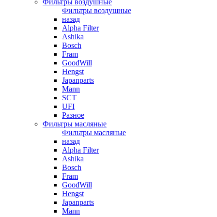
Фильтры воздушные
Фильтры воздушные
назад
Alpha Filter
Ashika
Bosch
Fram
GoodWill
Hengst
Japanparts
Mann
SCT
UFI
Разное
Фильтры масляные
Фильтры масляные
назад
Alpha Filter
Ashika
Bosch
Fram
GoodWill
Hengst
Japanparts
Mann