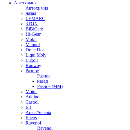
Автохимия
Автохимия
назад
LEMARC
3TON
BiBiCare
Hi-Gear
Mobil
Mannol
Done Deal
Liqui Moly
Luxoil
Runway
Разное
Разное
назад
Разное (ММ)
Motul
Addinol
Castrol
Elf
Areca/Selenia
Eneos
Ravenol
Ravenol