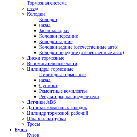
Тормозная система
назад
Колодки
Колодки
назад
Japan-колодки
Колодки передние
Колодки задние
Колодки задние (отечественные авто)
Колодки передние (отечественные авто)
Диски тормозные
Вспомогательные части
Цилиндры тормозные
Цилиндры тормозные
назад
Суппорт
Ремонтные комплекты
Регуляторы, распределители
Датчики ABS
Датчики тормозных колодок
Цилиндр тормозной рабочий
Шланги, патрубки
Тросы
Кузов
Кузов