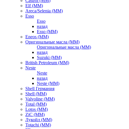
Castrol (ММ)
Elf (ММ)
Areca/Selenia (ММ)
Esso
Esso
назад
Esso (ММ)
Eneos (ММ)
Оригинальные масла (ММ)
Оригинальные масла (ММ)
назад
Suzuki (ММ)
British Petroleum (ММ)
Neste
Neste
назад
Neste (ММ)
Shell Германия
Shell (ММ)
Valvoline (ММ)
Total (ММ)
Lotos (ММ)
ZiC (ММ)
Лукойл (ММ)
Totachi (MM)