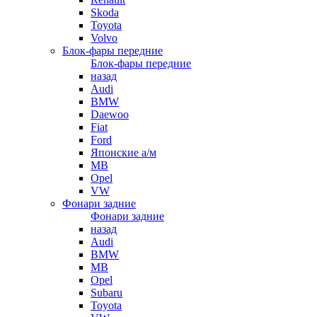
Skoda
Toyota
Volvo
Блок-фары передние
Блок-фары передние
назад
Audi
BMW
Daewoo
Fiat
Ford
Японские а/м
MB
Opel
VW
Фонари задние
Фонари задние
назад
Audi
BMW
MB
Opel
Subaru
Toyota