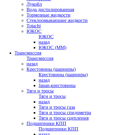
Лукойл
Вода дистилированная
Тормозные жидкости
Стеклоомывающие жидкости
Totachi
ЮКОС
ЮКОС
назад
ЮКОС (ММ)
Трансмиссия
Трансмиссия
назад
Крестовины (шарниры)
Крестовины (шарниры)
назад
Japan-крестовины
Тяги и тросы
Тяги и тросы
назад
Тяги и тросы газа
Тяги и тросы спидометра
Тяги и тросы сцепления
Подшипники КПП
Подшипники КПП
назад