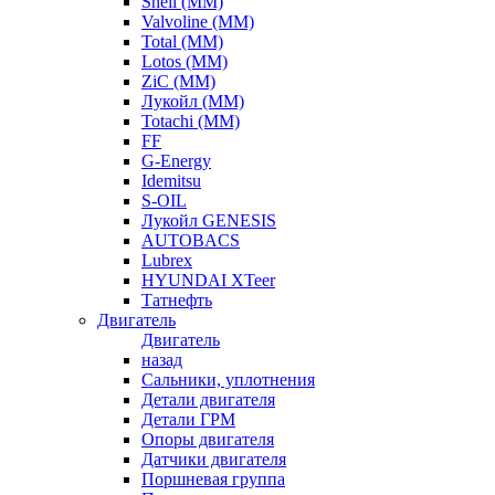
Shell (ММ)
Valvoline (ММ)
Total (ММ)
Lotos (ММ)
ZiC (ММ)
Лукойл (ММ)
Totachi (MM)
FF
G-Energy
Idemitsu
S-OIL
Лукойл GENESIS
AUTOBACS
Lubrex
HYUNDAI XTeer
Татнефть
Двигатель
Двигатель
назад
Сальники, уплотнения
Детали двигателя
Детали ГРМ
Опоры двигателя
Датчики двигателя
Поршневая группа