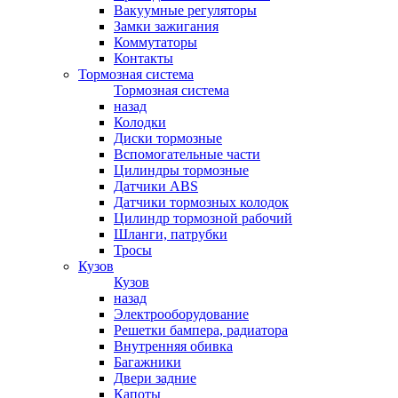
Вакуумные регуляторы
Замки зажигания
Коммутаторы
Контакты
Тормозная система
Тормозная система
назад
Колодки
Диски тормозные
Вспомогательные части
Цилиндры тормозные
Датчики ABS
Датчики тормозных колодок
Цилиндр тормозной рабочий
Шланги, патрубки
Тросы
Кузов
Кузов
назад
Электрооборудование
Решетки бампера, радиатора
Внутренняя обивка
Багажники
Двери задние
Капоты