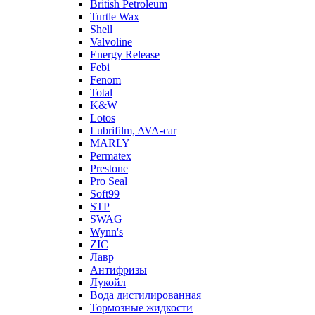
British Petroleum
Turtle Wax
Shell
Valvoline
Energy Release
Febi
Fenom
Total
K&W
Lotos
Lubrifilm, AVA-car
MARLY
Permatex
Prestone
Pro Seal
Soft99
STP
SWAG
Wynn's
ZIC
Лавр
Антифризы
Лукойл
Вода дистилированная
Тормозные жидкости