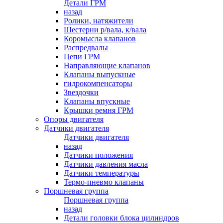
Детали ГРМ
назад
Ролики, натяжители
Шестерни р/вала, к/вала
Коромысла клапанов
Распредвалы
Цепи ГРМ
Направляющие клапанов
Клапаны выпускные
гидрокомпенсаторы
Звездочки
Клапаны впускные
Крышки ремня ГРМ
Опоры двигателя
Датчики двигателя
Датчики двигателя
назад
Датчики положения
Датчики давления масла
Датчики температуры
Термо-пневмо клапаны
Поршневая группа
Поршневая группа
назад
Детали головки блока цилиндров