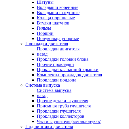
Шатуны
Вкладыши коренные
Вкладыши шатунные
Кольца поршневые
Втулки шатунов
Гильзы
Поршни
Полукольца упорные
Прокладки двигателя
Прокладки двигателя
назад
Прокладки головки блока
Прочие прокладки
Прокладки клапанной крышки
Комплекты прокладок двигателя
Прокладки поддона
Система выпуска
Система выпуска
назад
Прочие детали глушителя
Приемная труба глушителя
Прокладки глушителя
Прокладки коллекторов
Части глушителя (металлорукав)
Подшипники двигателя