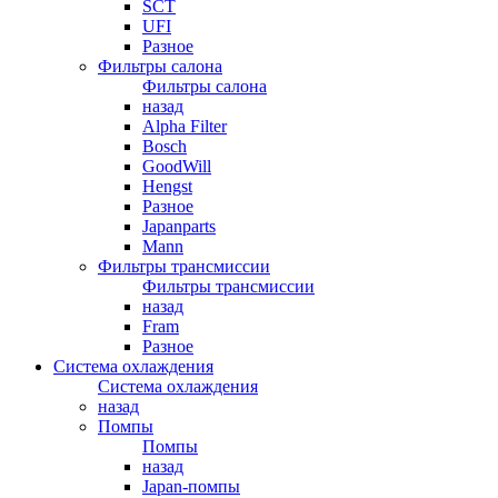
SCT
UFI
Разное
Фильтры салона
Фильтры салона
назад
Alpha Filter
Bosch
GoodWill
Hengst
Разное
Japanparts
Mann
Фильтры трансмиссии
Фильтры трансмиссии
назад
Fram
Разное
Система охлаждения
Система охлаждения
назад
Помпы
Помпы
назад
Japan-помпы