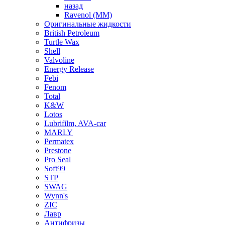
назад
Ravenol (ММ)
Оригинальные жидкости
British Petroleum
Turtle Wax
Shell
Valvoline
Energy Release
Febi
Fenom
Total
K&W
Lotos
Lubrifilm, AVA-car
MARLY
Permatex
Prestone
Pro Seal
Soft99
STP
SWAG
Wynn's
ZIC
Лавр
Антифризы