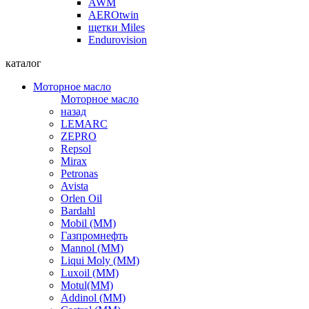
AWM
AEROtwin
щетки Miles
Endurovision
каталог
Моторное масло
Моторное масло
назад
LEMARC
ZEPRO
Repsol
Mirax
Petronas
Avista
Orlen Oil
Bardahl
Mobil (ММ)
Газпромнефть
Mannol (ММ)
Liqui Moly (ММ)
Luxoil (ММ)
Motul(ММ)
Addinol (ММ)