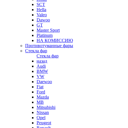
SCT
Hella
Valeo
Dawoo
GT
Master Sport
Platinum
НА КОМИССИЮ
Противотуманные фары
Стекла фар
Стекла фар
назад
Audi
BMW
VW
Daewoo
Fiat
Ford
Mazda
MB
Mitsubishi
Nissan
Opel
Peugeot
Renault