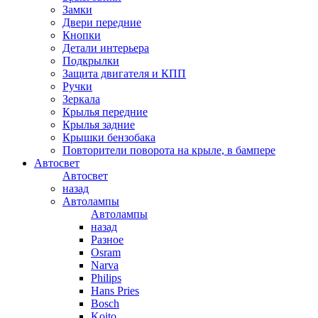
Замки
Двери передние
Кнопки
Детали интерьера
Подкрылки
Защита двигателя и КПП
Ручки
Зеркала
Крылья передние
Крылья задние
Крышки бензобака
Повторители поворота на крыле, в бампере
Автосвет
Автосвет
назад
Автолампы
Автолампы
назад
Разное
Osram
Narva
Philips
Hans Pries
Bosch
Koito