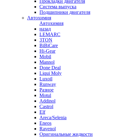
Прокладки двигателя
Система выпуска
Подшипники двигателя
Автохимия
Автохимия
назад
LEMARC
3TON
BiBiCare
Hi-Gear
Mobil
Mannol
Done Deal
Liqui Moly
Luxoil
Runway
Разное
Motul
Addinol
Castrol
Elf
Areca/Selenia
Eneos
Ravenol
Оригинальные жидкости