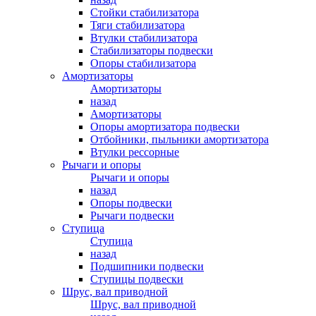
Стойки стабилизатора
Тяги стабилизатора
Втулки стабилизатора
Стабилизаторы подвески
Опоры стабилизатора
Амортизаторы
Амортизаторы
назад
Амортизаторы
Опоры амортизатора подвески
Отбойники, пыльники амортизатора
Втулки рессорные
Рычаги и опоры
Рычаги и опоры
назад
Опоры подвески
Рычаги подвески
Ступица
Ступица
назад
Подшипники подвески
Ступицы подвески
Шрус, вал приводной
Шрус, вал приводной