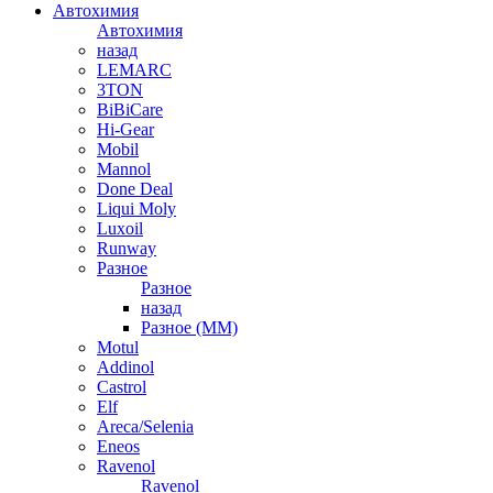
Автохимия
Автохимия
назад
LEMARC
3TON
BiBiCare
Hi-Gear
Mobil
Mannol
Done Deal
Liqui Moly
Luxoil
Runway
Разное
Разное
назад
Разное (ММ)
Motul
Addinol
Castrol
Elf
Areca/Selenia
Eneos
Ravenol
Ravenol