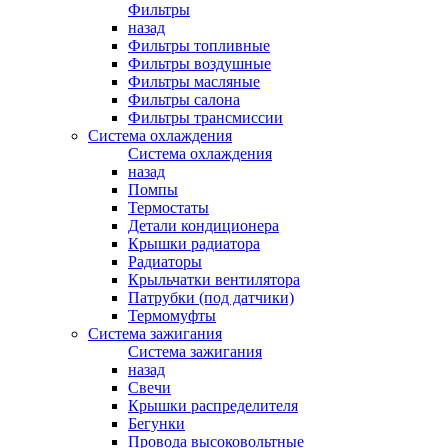
Фильтры
назад
Фильтры топливные
Фильтры воздушные
Фильтры масляные
Фильтры салона
Фильтры трансмиссии
Система охлаждения
Система охлаждения
назад
Помпы
Термостаты
Детали кондиционера
Крышки радиатора
Радиаторы
Крыльчатки вентилятора
Патрубки (под датчики)
Термомуфты
Система зажигания
Система зажигания
назад
Свечи
Крышки распределителя
Бегунки
Провода высоковольтные