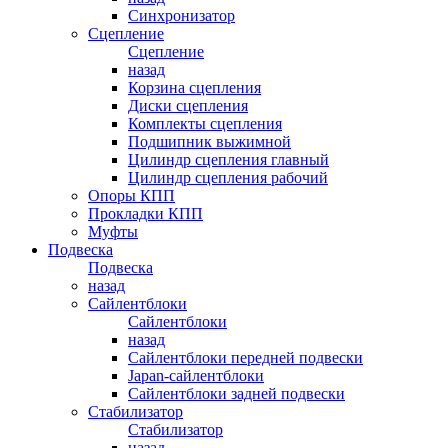
Синхронизатор
Сцепление
Сцепление
назад
Корзина сцепления
Диски сцепления
Комплекты сцепления
Подшипник выжимной
Цилиндр сцепления главный
Цилиндр сцепления рабочий
Опоры КПП
Прокладки КПП
Муфты
Подвеска
Подвеска
назад
Сайлентблоки
Сайлентблоки
назад
Сайлентблоки передней подвески
Japan-сайлентблоки
Сайлентблоки задней подвески
Стабилизатор
Стабилизатор
назад