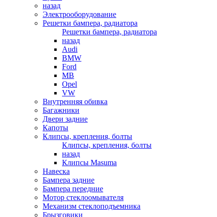
назад
Электрооборудование
Решетки бампера, радиатора
Решетки бампера, радиатора
назад
Audi
BMW
Ford
MB
Opel
VW
Внутренняя обивка
Багажники
Двери задние
Капоты
Клипсы, крепления, болты
Клипсы, крепления, болты
назад
Клипсы Masuma
Навеска
Бампера задние
Бампера передние
Мотор стеклоомывателя
Механизм стеклоподъемника
Брызговики