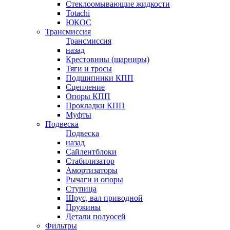
Стеклоомывающие жидкости
Totachi
ЮКОС
Трансмиссия
Трансмиссия
назад
Крестовины (шарниры)
Тяги и тросы
Подшипники КПП
Сцепление
Опоры КПП
Прокладки КПП
Муфты
Подвеска
Подвеска
назад
Сайлентблоки
Стабилизатор
Амортизаторы
Рычаги и опоры
Ступица
Шрус, вал приводной
Пружины
Детали полуосей
Фильтры