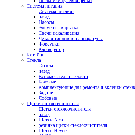
Пыльники рулевой рейки
Система питания
Система питания
назад
Насосы
Элементы впрыска
Свечи накаливания
Детали топливной аппаратуры
Форсунки
Карбюратор
Китайцы
Стекла
Стекла
назад
Вспомогательные части
Боковые
Комплектующие для ремонта и вклейки стекл
Задние
Лобовые
Щетки стеклоочистителя
Щетки стеклоочистителя
назад
Щетки Alca
резинка щетки стеклоочистителя
Щетки Heyner