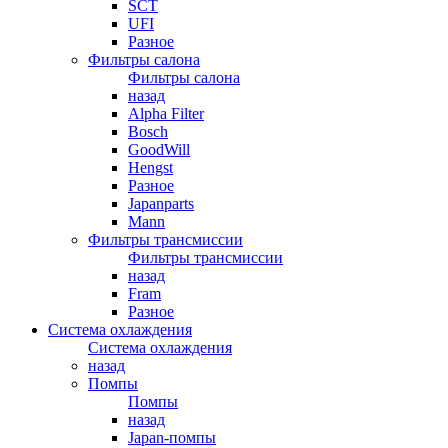
SCT
UFI
Разное
Фильтры салона
Фильтры салона
назад
Alpha Filter
Bosch
GoodWill
Hengst
Разное
Japanparts
Mann
Фильтры трансмиссии
Фильтры трансмиссии
назад
Fram
Разное
Система охлаждения
Система охлаждения
назад
Помпы
Помпы
назад
Japan-помпы