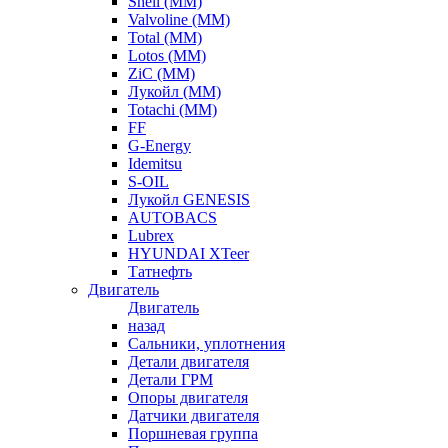
Shell (ММ)
Valvoline (ММ)
Total (ММ)
Lotos (ММ)
ZiC (ММ)
Лукойл (ММ)
Totachi (MM)
FF
G-Energy
Idemitsu
S-OIL
Лукойл GENESIS
AUTOBACS
Lubrex
HYUNDAI XTeer
Татнефть
Двигатель
Двигатель
назад
Сальники, уплотнения
Детали двигателя
Детали ГРМ
Опоры двигателя
Датчики двигателя
Поршневая группа