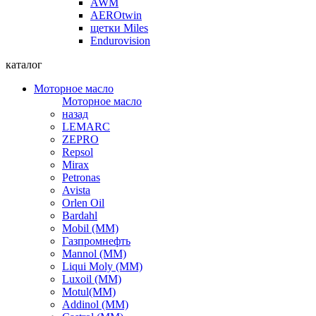
AWM
AEROtwin
щетки Miles
Endurovision
каталог
Моторное масло
Моторное масло
назад
LEMARC
ZEPRO
Repsol
Mirax
Petronas
Avista
Orlen Oil
Bardahl
Mobil (ММ)
Газпромнефть
Mannol (ММ)
Liqui Moly (ММ)
Luxoil (ММ)
Motul(ММ)
Addinol (ММ)