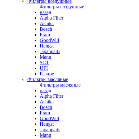
Фильтры воздушные
Фильтры воздушные
назад
Alpha Filter
Ashika
Bosch
Fram
GoodWill
Hengst
Japanparts
Mann
SCT
UFI
Разное
Фильтры масляные
Фильтры масляные
назад
Alpha Filter
Ashika
Bosch
Fram
GoodWill
Hengst
Japanparts
Mann