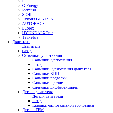
FF
G-Energy
Idemitsu
S-OIL
Лукойл GENESIS
AUTOBACS
Lubrex
HYUNDAI XTeer
Татнефть
Двигатель
Двигатель
назад
Сальники, уплотнения
Сальники, уплотнения
назад
Сальники , уплотнения двигателя
Сальники КПП
Сальники подвески
Сальники прочие
Сальники дифференциала
Детали двигателя
Детали двигателя
назад
Крышка маслозаливной горловины
Детали ГРМ