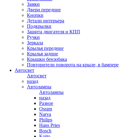
Замки
Двери передние
Кнопки
Детали интерьера
Подкрылки
Защита двигателя и КПП
Ручки
Зеркала
Крылья передние
Крылья задние
Крышки бензобака
Повторители поворота на крыле, в бампере
Автосвет
Автосвет
назад
Автолампы
Автолампы
назад
Разное
Osram
Narva
Philips
Hans Pries
Bosch
Koito