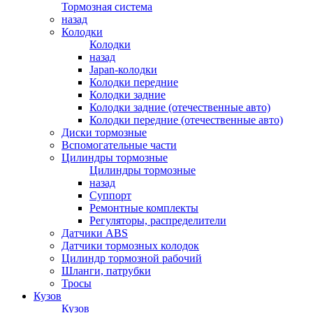
Тормозная система
назад
Колодки
Колодки
назад
Japan-колодки
Колодки передние
Колодки задние
Колодки задние (отечественные авто)
Колодки передние (отечественные авто)
Диски тормозные
Вспомогательные части
Цилиндры тормозные
Цилиндры тормозные
назад
Суппорт
Ремонтные комплекты
Регуляторы, распределители
Датчики ABS
Датчики тормозных колодок
Цилиндр тормозной рабочий
Шланги, патрубки
Тросы
Кузов
Кузов