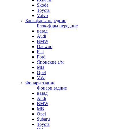
Skoda
Toyota
Volvo
Блок-фары передние
Блок-фары передние
назад
Audi
BMW
Daewoo
Fiat
Ford
Японские а/м
MB
Opel
VW
Фонари задние
Фонари задние
назад
Audi
BMW
MB
Opel
Subaru
Toyota