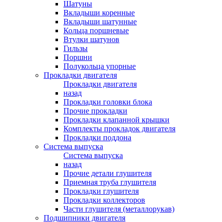
Шатуны
Вкладыши коренные
Вкладыши шатунные
Кольца поршневые
Втулки шатунов
Гильзы
Поршни
Полукольца упорные
Прокладки двигателя
Прокладки двигателя
назад
Прокладки головки блока
Прочие прокладки
Прокладки клапанной крышки
Комплекты прокладок двигателя
Прокладки поддона
Система выпуска
Система выпуска
назад
Прочие детали глушителя
Приемная труба глушителя
Прокладки глушителя
Прокладки коллекторов
Части глушителя (металлорукав)
Подшипники двигателя