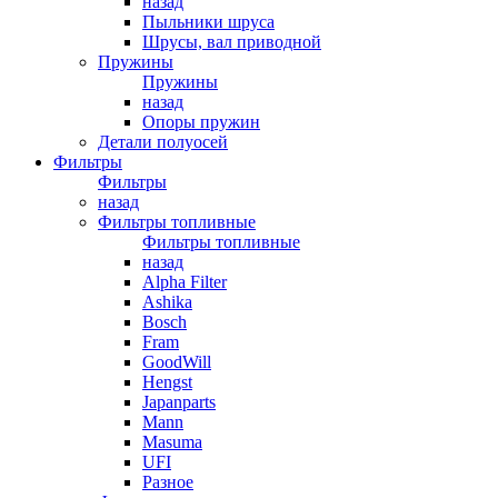
назад
Пыльники шруса
Шрусы, вал приводной
Пружины
Пружины
назад
Опоры пружин
Детали полуосей
Фильтры
Фильтры
назад
Фильтры топливные
Фильтры топливные
назад
Alpha Filter
Ashika
Bosch
Fram
GoodWill
Hengst
Japanparts
Mann
Masuma
UFI
Разное