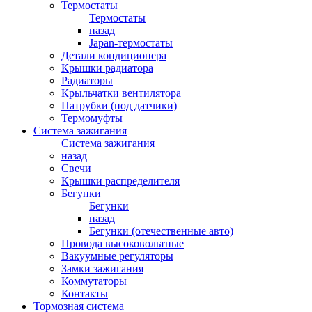
Термостаты
Термостаты
назад
Japan-термостаты
Детали кондиционера
Крышки радиатора
Радиаторы
Крыльчатки вентилятора
Патрубки (под датчики)
Термомуфты
Система зажигания
Система зажигания
назад
Свечи
Крышки распределителя
Бегунки
Бегунки
назад
Бегунки (отечественные авто)
Провода высоковольтные
Вакуумные регуляторы
Замки зажигания
Коммутаторы
Контакты
Тормозная система