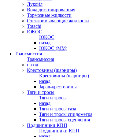
Лукойл
Вода дистилированная
Тормозные жидкости
Стеклоомывающие жидкости
Totachi
ЮКОС
ЮКОС
назад
ЮКОС (ММ)
Трансмиссия
Трансмиссия
назад
Крестовины (шарниры)
Крестовины (шарниры)
назад
Japan-крестовины
Тяги и тросы
Тяги и тросы
назад
Тяги и тросы газа
Тяги и тросы спидометра
Тяги и тросы сцепления
Подшипники КПП
Подшипники КПП
назад