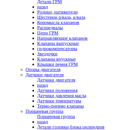
Детали ГРМ
назад
Ролики, натяжители
Шестерни р/вала, к/вала
Коромысла клапанов
Распредвалы
Цепи ГРМ
Направляющие клапанов
Клапаны выпускные
гидрокомпенсаторы
Звездочки
Клапаны впускные
Крышки ремня ГРМ
Опоры двигателя
Датчики двигателя
Датчики двигателя
назад
Датчики положения
Датчики давления масла
Датчики температуры
Термо-пневмо клапаны
Поршневая группа
Поршневая группа
назад
Детали головки блока цилиндров