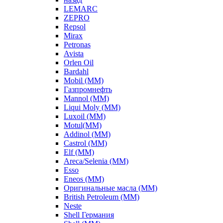
LEMARC
ZEPRO
Repsol
Mirax
Petronas
Avista
Orlen Oil
Bardahl
Mobil (ММ)
Газпромнефть
Mannol (ММ)
Liqui Moly (ММ)
Luxoil (ММ)
Motul(ММ)
Addinol (ММ)
Castrol (ММ)
Elf (ММ)
Areca/Selenia (ММ)
Esso
Eneos (ММ)
Оригинальные масла (ММ)
British Petroleum (ММ)
Neste
Shell Германия