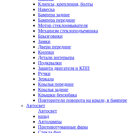
Клипсы, крепления, болты
Навеска
Бампера задние
Бампера передние
Мотор стеклоомывателя
Механизм стеклоподъемника
Брызговики
Замки
Двери передние
Кнопки
Детали интерьера
Подкрылки
Защита двигателя и КПП
Ручки
Зеркала
Крылья передние
Крылья задние
Крышки бензобака
Повторители поворота на крыле, в бампере
Автосвет
Автосвет
назад
Автолампы
Противотуманные фары
Стекла фар