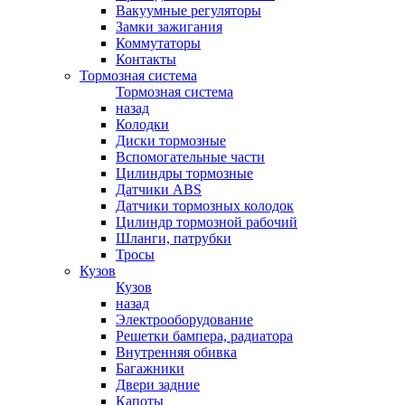
Вакуумные регуляторы
Замки зажигания
Коммутаторы
Контакты
Тормозная система
Тормозная система
назад
Колодки
Диски тормозные
Вспомогательные части
Цилиндры тормозные
Датчики ABS
Датчики тормозных колодок
Цилиндр тормозной рабочий
Шланги, патрубки
Тросы
Кузов
Кузов
назад
Электрооборудование
Решетки бампера, радиатора
Внутренняя обивка
Багажники
Двери задние
Капоты