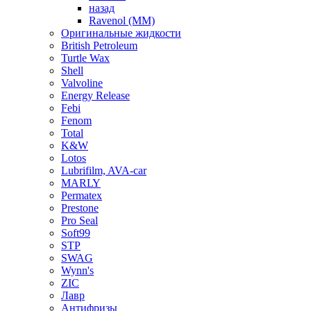
назад
Ravenol (ММ)
Оригинальные жидкости
British Petroleum
Turtle Wax
Shell
Valvoline
Energy Release
Febi
Fenom
Total
K&W
Lotos
Lubrifilm, AVA-car
MARLY
Permatex
Prestone
Pro Seal
Soft99
STP
SWAG
Wynn's
ZIC
Лавр
Антифризы