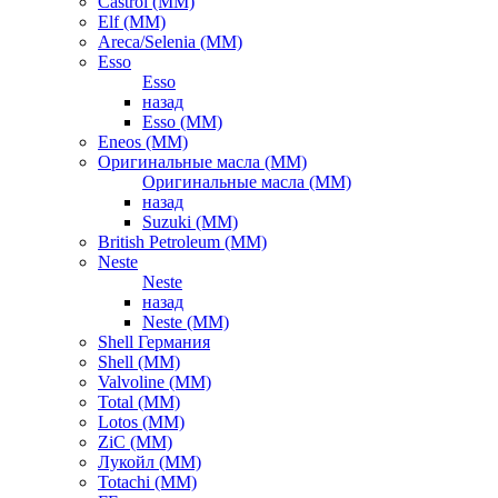
Castrol (ММ)
Elf (ММ)
Areca/Selenia (ММ)
Esso
Esso
назад
Esso (ММ)
Eneos (ММ)
Оригинальные масла (ММ)
Оригинальные масла (ММ)
назад
Suzuki (ММ)
British Petroleum (ММ)
Neste
Neste
назад
Neste (ММ)
Shell Германия
Shell (ММ)
Valvoline (ММ)
Total (ММ)
Lotos (ММ)
ZiC (ММ)
Лукойл (ММ)
Totachi (MM)