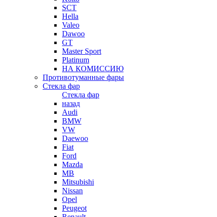
SCT
Hella
Valeo
Dawoo
GT
Master Sport
Platinum
НА КОМИССИЮ
Противотуманные фары
Стекла фар
Стекла фар
назад
Audi
BMW
VW
Daewoo
Fiat
Ford
Mazda
MB
Mitsubishi
Nissan
Opel
Peugeot
Renault