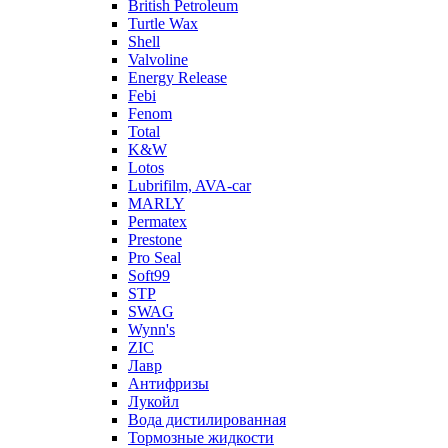
British Petroleum
Turtle Wax
Shell
Valvoline
Energy Release
Febi
Fenom
Total
K&W
Lotos
Lubrifilm, AVA-car
MARLY
Permatex
Prestone
Pro Seal
Soft99
STP
SWAG
Wynn's
ZIC
Лавр
Антифризы
Лукойл
Вода дистилированная
Тормозные жидкости