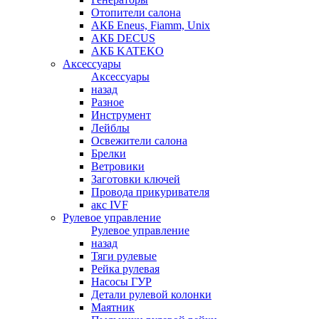
Отопители салона
АКБ Eneus, Fiamm, Unix
АКБ DECUS
АКБ KATEKO
Аксессуары
Аксессуары
назад
Разное
Инструмент
Лейблы
Освежители салона
Брелки
Ветровики
Заготовки ключей
Провода прикуривателя
акс IVF
Рулевое управление
Рулевое управление
назад
Тяги рулевые
Рейка рулевая
Насосы ГУР
Детали рулевой колонки
Маятник