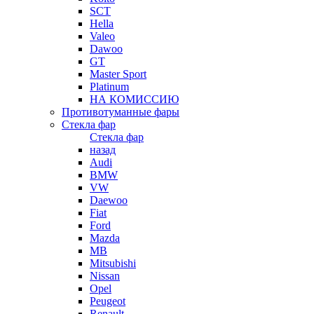
SCT
Hella
Valeo
Dawoo
GT
Master Sport
Platinum
НА КОМИССИЮ
Противотуманные фары
Стекла фар
Стекла фар
назад
Audi
BMW
VW
Daewoo
Fiat
Ford
Mazda
MB
Mitsubishi
Nissan
Opel
Peugeot
Renault