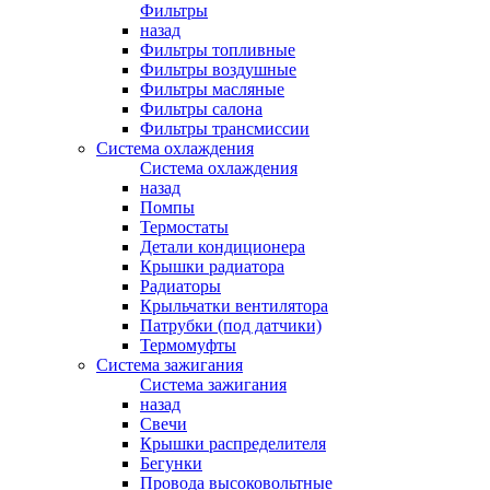
Фильтры
назад
Фильтры топливные
Фильтры воздушные
Фильтры масляные
Фильтры салона
Фильтры трансмиссии
Система охлаждения
Система охлаждения
назад
Помпы
Термостаты
Детали кондиционера
Крышки радиатора
Радиаторы
Крыльчатки вентилятора
Патрубки (под датчики)
Термомуфты
Система зажигания
Система зажигания
назад
Свечи
Крышки распределителя
Бегунки
Провода высоковольтные