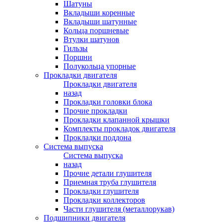
Шатуны
Вкладыши коренные
Вкладыши шатунные
Кольца поршневые
Втулки шатунов
Гильзы
Поршни
Полукольца упорные
Прокладки двигателя
Прокладки двигателя
назад
Прокладки головки блока
Прочие прокладки
Прокладки клапанной крышки
Комплекты прокладок двигателя
Прокладки поддона
Система выпуска
Система выпуска
назад
Прочие детали глушителя
Приемная труба глушителя
Прокладки глушителя
Прокладки коллекторов
Части глушителя (металлорукав)
Подшипники двигателя