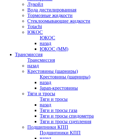
Лукойл
Вода дистилированная
Тормозные жидкости
Стеклоомывающие жидкости
Totachi
ЮКОС
ЮКОС
назад
ЮКОС (ММ)
Трансмиссия
Трансмиссия
назад
Крестовины (шарниры)
Крестовины (шарниры)
назад
Japan-крестовины
Тяги и тросы
Тяги и тросы
назад
Тяги и тросы газа
Тяги и тросы спидометра
Тяги и тросы сцепления
Подшипники КПП
Подшипники КПП
назад