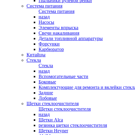
Пыльники рулевой рейки
Система питания
Система питания
назад
Насосы
Элементы впрыска
Свечи накаливания
Детали топливной аппаратуры
Форсунки
Карбюратор
Китайцы
Стекла
Стекла
назад
Вспомогательные части
Боковые
Комплектующие для ремонта и вклейки стекл
Задние
Лобовые
Щетки стеклоочистителя
Щетки стеклоочистителя
назад
Щетки Alca
резинка щетки стеклоочистителя
Щетки Heyner