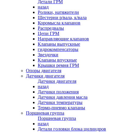
Детали ГРМ
назад
Ролики, натяжители
Шестерни р/вала, к/вала
Коромысла клапанов
Распредвалы
Цепи ГРМ
Направляющие клапанов
Клапаны выпускные
гидрокомпенсаторы
Звездочки
Клапаны впускные
Крышки ремня ГРМ
Опоры двигателя
Датчики двигателя
Датчики двигателя
назад
Датчики положения
Датчики давления масла
Датчики температуры
Термо-пневмо клапаны
Поршневая группа
Поршневая группа
назад
Детали головки блока цилиндров