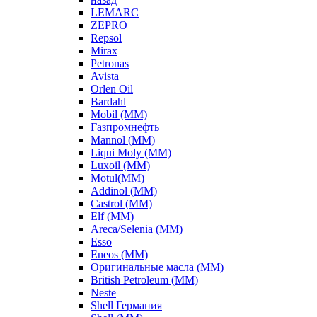
LEMARC
ZEPRO
Repsol
Mirax
Petronas
Avista
Orlen Oil
Bardahl
Mobil (ММ)
Газпромнефть
Mannol (ММ)
Liqui Moly (ММ)
Luxoil (ММ)
Motul(ММ)
Addinol (ММ)
Castrol (ММ)
Elf (ММ)
Areca/Selenia (ММ)
Esso
Eneos (ММ)
Оригинальные масла (ММ)
British Petroleum (ММ)
Neste
Shell Германия