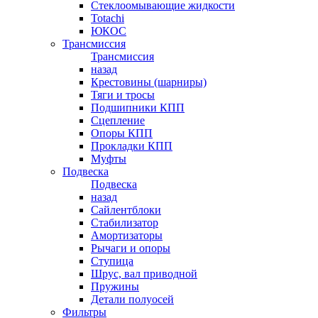
Стеклоомывающие жидкости
Totachi
ЮКОС
Трансмиссия
Трансмиссия
назад
Крестовины (шарниры)
Тяги и тросы
Подшипники КПП
Сцепление
Опоры КПП
Прокладки КПП
Муфты
Подвеска
Подвеска
назад
Сайлентблоки
Стабилизатор
Амортизаторы
Рычаги и опоры
Ступица
Шрус, вал приводной
Пружины
Детали полуосей
Фильтры