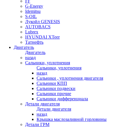
FF
G-Energy
Idemitsu
S-OIL
Лукойл GENESIS
AUTOBACS
Lubrex
HYUNDAI XTeer
Татнефть
Двигатель
Двигатель
назад
Сальники, уплотнения
Сальники, уплотнения
назад
Сальники , уплотнения двигателя
Сальники КПП
Сальники подвески
Сальники прочие
Сальники дифференциала
Детали двигателя
Детали двигателя
назад
Крышка маслозаливной горловины
Детали ГРМ