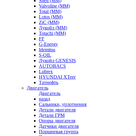
Shell (ММ)
Valvoline (ММ)
Total (ММ)
Lotos (ММ)
ZiC (ММ)
Лукойл (ММ)
Totachi (MM)
FF
G-Energy
Idemitsu
S-OIL
Лукойл GENESIS
AUTOBACS
Lubrex
HYUNDAI XTeer
Татнефть
Двигатель
Двигатель
назад
Сальники, уплотнения
Детали двигателя
Детали ГРМ
Опоры двигателя
Датчики двигателя
Поршневая группа