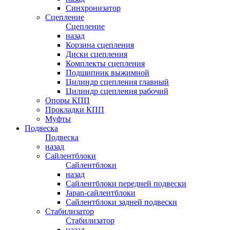
Синхронизатор
Сцепление
Сцепление
назад
Корзина сцепления
Диски сцепления
Комплекты сцепления
Подшипник выжимной
Цилиндр сцепления главный
Цилиндр сцепления рабочий
Опоры КПП
Прокладки КПП
Муфты
Подвеска
Подвеска
назад
Сайлентблоки
Сайлентблоки
назад
Сайлентблоки передней подвески
Japan-сайлентблоки
Сайлентблоки задней подвески
Стабилизатор
Стабилизатор
назад