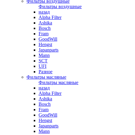
Фильтры воздушные
Фильтры воздушные
назад
Alpha Filter
Ashika
Bosch
Fram
GoodWill
Hengst
Japanparts
Mann
SCT
UFI
Разное
Фильтры масляные
Фильтры масляные
назад
Alpha Filter
Ashika
Bosch
Fram
GoodWill
Hengst
Japanparts
Mann