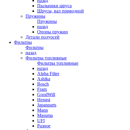
назад
Пыльники шруса
Шрусы, вал приводной
Пружины
Пружины
назад
Опоры пружин
Детали полуосей
Фильтры
Фильтры
назад
Фильтры топливные
Фильтры топливные
назад
Alpha Filter
Ashika
Bosch
Fram
GoodWill
Hengst
Japanparts
Mann
Masuma
UFI
Разное