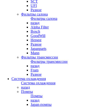
SCT
UFI
Разное
Фильтры салона
Фильтры салона
назад
Alpha Filter
Bosch
GoodWill
Hengst
Разное
Japanparts
Mann
Фильтры трансмиссии
Фильтры трансмиссии
назад
Fram
Разное
Система охлаждения
Система охлаждения
назад
Помпы
Помпы
назад
Japan-помпы