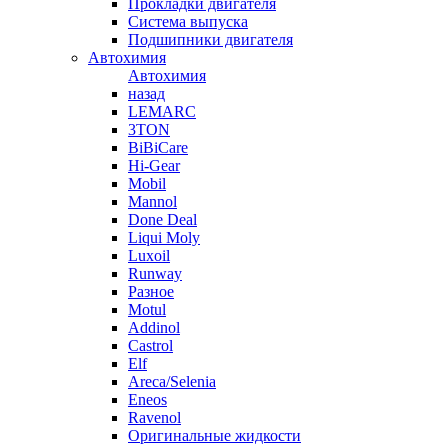
Прокладки двигателя
Система выпуска
Подшипники двигателя
Автохимия
Автохимия
назад
LEMARC
3TON
BiBiCare
Hi-Gear
Mobil
Mannol
Done Deal
Liqui Moly
Luxoil
Runway
Разное
Motul
Addinol
Castrol
Elf
Areca/Selenia
Eneos
Ravenol
Оригинальные жидкости