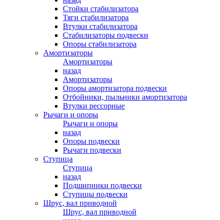
Стойки стабилизатора
Тяги стабилизатора
Втулки стабилизатора
Стабилизаторы подвески
Опоры стабилизатора
Амортизаторы
Амортизаторы
назад
Амортизаторы
Опоры амортизатора подвески
Отбойники, пыльники амортизатора
Втулки рессорные
Рычаги и опоры
Рычаги и опоры
назад
Опоры подвески
Рычаги подвески
Ступица
Ступица
назад
Подшипники подвески
Ступицы подвески
Шрус, вал приводной
Шрус, вал приводной