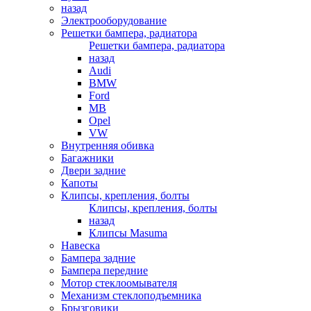
назад
Электрооборудование
Решетки бампера, радиатора
Решетки бампера, радиатора
назад
Audi
BMW
Ford
MB
Opel
VW
Внутренняя обивка
Багажники
Двери задние
Капоты
Клипсы, крепления, болты
Клипсы, крепления, болты
назад
Клипсы Masuma
Навеска
Бампера задние
Бампера передние
Мотор стеклоомывателя
Механизм стеклоподъемника
Брызговики