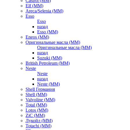
Castrol (ММ)
Elf (ММ)
Areca/Selenia (ММ)
Esso
Esso
назад
Esso (ММ)
Eneos (ММ)
Оригинальные масла (ММ)
Оригинальные масла (ММ)
назад
Suzuki (ММ)
British Petroleum (ММ)
Neste
Neste
назад
Neste (ММ)
Shell Германия
Shell (ММ)
Valvoline (ММ)
Total (ММ)
Lotos (ММ)
ZiC (ММ)
Лукойл (ММ)
Totachi (MM)