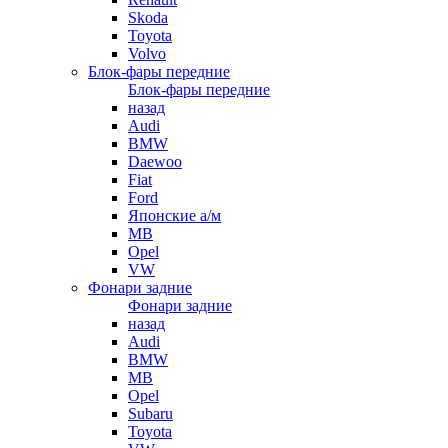
Skoda
Toyota
Volvo
Блок-фары передние
Блок-фары передние
назад
Audi
BMW
Daewoo
Fiat
Ford
Японские а/м
MB
Opel
VW
Фонари задние
Фонари задние
назад
Audi
BMW
MB
Opel
Subaru
Toyota