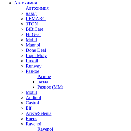
Автохимия
Автохимия
назад
LEMARC
3TON
BiBiCare
Hi-Gear
Mobil
Mannol
Done Deal
Liqui Moly
Luxoil
Runway
Разное
Разное
назад
Разное (ММ)
Motul
Addinol
Castrol
Elf
Areca/Selenia
Eneos
Ravenol
Ravenol