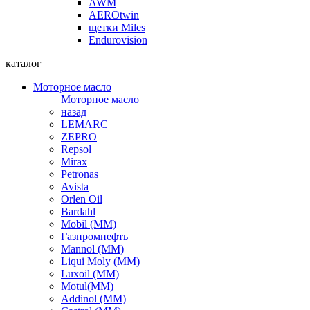
AWM
AEROtwin
щетки Miles
Endurovision
каталог
Моторное масло
Моторное масло
назад
LEMARC
ZEPRO
Repsol
Mirax
Petronas
Avista
Orlen Oil
Bardahl
Mobil (ММ)
Газпромнефть
Mannol (ММ)
Liqui Moly (ММ)
Luxoil (ММ)
Motul(ММ)
Addinol (ММ)