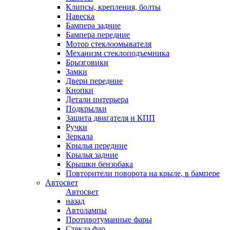
Клипсы, крепления, болты
Навеска
Бампера задние
Бампера передние
Мотор стеклоомывателя
Механизм стеклоподъемника
Брызговики
Замки
Двери передние
Кнопки
Детали интерьера
Подкрылки
Защита двигателя и КПП
Ручки
Зеркала
Крылья передние
Крылья задние
Крышки бензобака
Повторители поворота на крыле, в бампере
Автосвет
Автосвет
назад
Автолампы
Противотуманные фары
Стекла фар