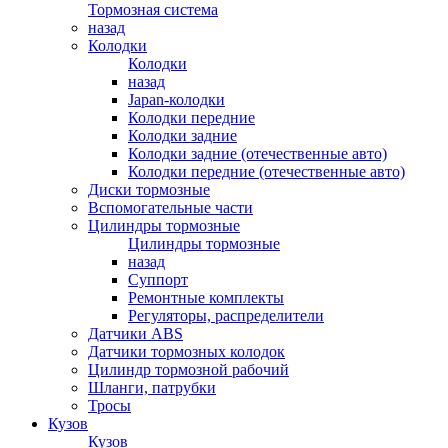
Тормозная система
назад
Колодки
Колодки
назад
Japan-колодки
Колодки передние
Колодки задние
Колодки задние (отечественные авто)
Колодки передние (отечественные авто)
Диски тормозные
Вспомогательные части
Цилиндры тормозные
Цилиндры тормозные
назад
Суппорт
Ремонтные комплекты
Регуляторы, распределители
Датчики ABS
Датчики тормозных колодок
Цилиндр тормозной рабочий
Шланги, патрубки
Тросы
Кузов
Кузов