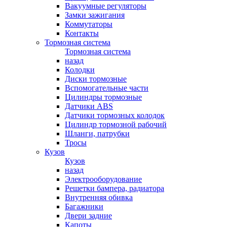
Вакуумные регуляторы
Замки зажигания
Коммутаторы
Контакты
Тормозная система
Тормозная система
назад
Колодки
Диски тормозные
Вспомогательные части
Цилиндры тормозные
Датчики ABS
Датчики тормозных колодок
Цилиндр тормозной рабочий
Шланги, патрубки
Тросы
Кузов
Кузов
назад
Электрооборудование
Решетки бампера, радиатора
Внутренняя обивка
Багажники
Двери задние
Капоты