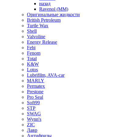
назад
Ravenol (ММ)
Оригинальные жидкости
British Petroleum
Turtle Wax
Shell
Valvoline
Energy Release
Febi
Fenom
Total
K&W
Lotos
Lubrifilm, AVA-car
MARLY
Permatex
Prestone
Pro Seal
Soft99
STP
SWAG
Wynn's
ZIC
Лавр
Антифризы