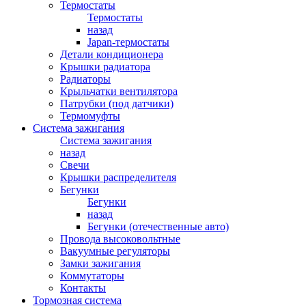
Термостаты
Термостаты
назад
Japan-термостаты
Детали кондиционера
Крышки радиатора
Радиаторы
Крыльчатки вентилятора
Патрубки (под датчики)
Термомуфты
Система зажигания
Система зажигания
назад
Свечи
Крышки распределителя
Бегунки
Бегунки
назад
Бегунки (отечественные авто)
Провода высоковольтные
Вакуумные регуляторы
Замки зажигания
Коммутаторы
Контакты
Тормозная система