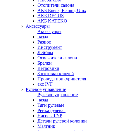
Отопители салона
АКБ Eneus, Fiamm, Unix
АКБ DECUS
АКБ KATEKO
Аксессуары
Аксессуары
назад
Разное
Инструмент
Лейблы
Освежители салона
Брелки
Ветровики
Заготовки ключей
Провода прикуривателя
акс IVF
Рулевое управление
Рулевое управление
назад
Тяги рулевые
Рейка рулевая
Насосы ГУР
Детали рулевой колонки
Маятник