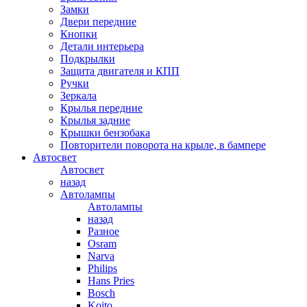
Замки
Двери передние
Кнопки
Детали интерьера
Подкрылки
Защита двигателя и КПП
Ручки
Зеркала
Крылья передние
Крылья задние
Крышки бензобака
Повторители поворота на крыле, в бампере
Автосвет
Автосвет
назад
Автолампы
Автолампы
назад
Разное
Osram
Narva
Philips
Hans Pries
Bosch
Koito