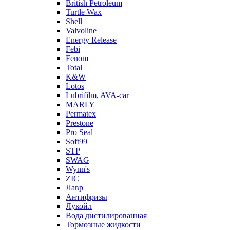
British Petroleum
Turtle Wax
Shell
Valvoline
Energy Release
Febi
Fenom
Total
K&W
Lotos
Lubrifilm, AVA-car
MARLY
Permatex
Prestone
Pro Seal
Soft99
STP
SWAG
Wynn's
ZIC
Лавр
Антифризы
Лукойл
Вода дистилированная
Тормозные жидкости