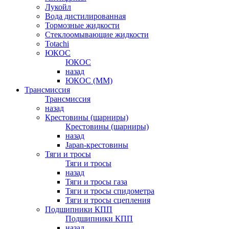
Лукойл
Вода дистилированная
Тормозные жидкости
Стеклоомывающие жидкости
Totachi
ЮКОС
ЮКОС
назад
ЮКОС (ММ)
Трансмиссия
Трансмиссия
назад
Крестовины (шарниры)
Крестовины (шарниры)
назад
Japan-крестовины
Тяги и тросы
Тяги и тросы
назад
Тяги и тросы газа
Тяги и тросы спидометра
Тяги и тросы сцепления
Подшипники КПП
Подшипники КПП
назад