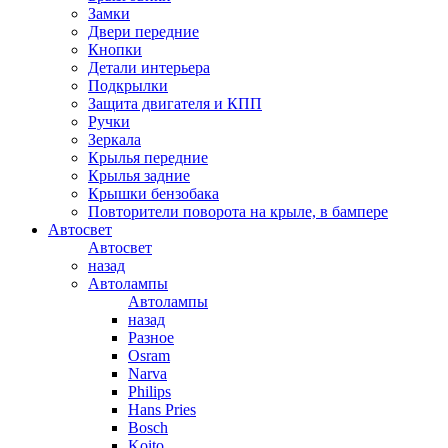
Замки
Двери передние
Кнопки
Детали интерьера
Подкрылки
Защита двигателя и КПП
Ручки
Зеркала
Крылья передние
Крылья задние
Крышки бензобака
Повторители поворота на крыле, в бампере
Автосвет
Автосвет
назад
Автолампы
Автолампы
назад
Разное
Osram
Narva
Philips
Hans Pries
Bosch
Koito