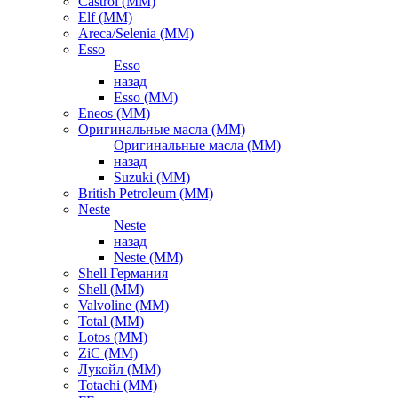
Castrol (ММ)
Elf (ММ)
Areca/Selenia (ММ)
Esso
Esso
назад
Esso (ММ)
Eneos (ММ)
Оригинальные масла (ММ)
Оригинальные масла (ММ)
назад
Suzuki (ММ)
British Petroleum (ММ)
Neste
Neste
назад
Neste (ММ)
Shell Германия
Shell (ММ)
Valvoline (ММ)
Total (ММ)
Lotos (ММ)
ZiC (ММ)
Лукойл (ММ)
Totachi (MM)