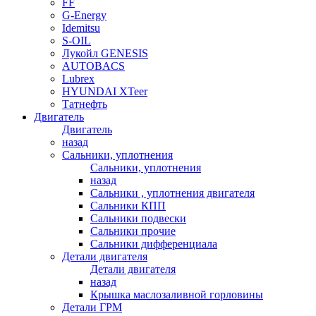
FF
G-Energy
Idemitsu
S-OIL
Лукойл GENESIS
AUTOBACS
Lubrex
HYUNDAI XTeer
Татнефть
Двигатель
Двигатель
назад
Сальники, уплотнения
Сальники, уплотнения
назад
Сальники , уплотнения двигателя
Сальники КПП
Сальники подвески
Сальники прочие
Сальники дифференциала
Детали двигателя
Детали двигателя
назад
Крышка маслозаливной горловины
Детали ГРМ