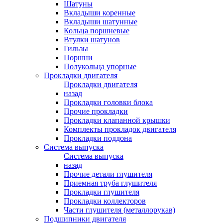
Шатуны
Вкладыши коренные
Вкладыши шатунные
Кольца поршневые
Втулки шатунов
Гильзы
Поршни
Полукольца упорные
Прокладки двигателя
Прокладки двигателя
назад
Прокладки головки блока
Прочие прокладки
Прокладки клапанной крышки
Комплекты прокладок двигателя
Прокладки поддона
Система выпуска
Система выпуска
назад
Прочие детали глушителя
Приемная труба глушителя
Прокладки глушителя
Прокладки коллекторов
Части глушителя (металлорукав)
Подшипники двигателя