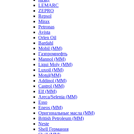
LEMARC
ZEPRO
Repsol
Mirax
Petronas
Avista
Orlen Oil
Bardahl
Mobil (ММ)
Газпромнефть
Mannol (ММ)
Liqui Moly (ММ)
Luxoil (ММ)
Motul(ММ)
Addinol (ММ)
Castrol (ММ)
Elf (ММ)
Areca/Selenia (ММ)
Esso
Eneos (ММ)
Оригинальные масла (ММ)
British Petroleum (ММ)
Neste
Shell Германия