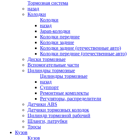
Тормозная система
назад
Колодки
Колодки
назад
Japan-колодки
Колодки передние
Колодки задние
Колодки задние (отечественные авто)
Колодки передние (отечественные авто)
Диски тормозные
Вспомогательные части
Цилиндры тормозные
Цилиндры тормозные
назад
Суппорт
Ремонтные комплекты
Регуляторы, распределители
Датчики ABS
Датчики тормозных колодок
Цилиндр тормозной рабочий
Шланги, патрубки
Тросы
Кузов
Кузов