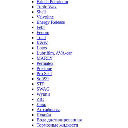
British Petroleum
Turtle Wax
Shell
Valvoline
Energy Release
Febi
Fenom
Total
K&W
Lotos
Lubrifilm, AVA-car
MARLY
Permatex
Prestone
Pro Seal
Soft99
STP
SWAG
Wynn's
ZIC
Лавр
Антифризы
Лукойл
Вода дистилированная
Тормозные жидкости