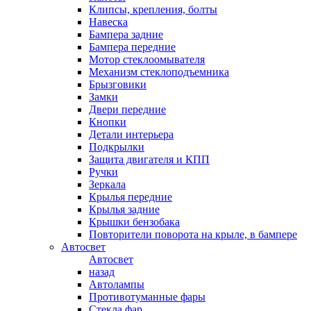
Клипсы, крепления, болты
Навеска
Бампера задние
Бампера передние
Мотор стеклоомывателя
Механизм стеклоподъемника
Брызговики
Замки
Двери передние
Кнопки
Детали интерьера
Подкрылки
Защита двигателя и КПП
Ручки
Зеркала
Крылья передние
Крылья задние
Крышки бензобака
Повторители поворота на крыле, в бампере
Автосвет
Автосвет
назад
Автолампы
Противотуманные фары
Стекла фар