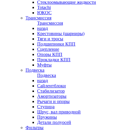
Стеклоомывающие жидкости
Totachi
ЮКОС
Трансмиссия
Трансмиссия
назад
Крестовины (шарниры)
Тяги и тросы
Подшипники КПП
Сцепление
Опоры КПП
Прокладки КПП
Муфты
Подвеска
Подвеска
назад
Сайлентблоки
Стабилизатор
Амортизаторы
Рычаги и опоры
Ступица
Шрус, вал приводной
Пружины
Детали полуосей
Фильтры