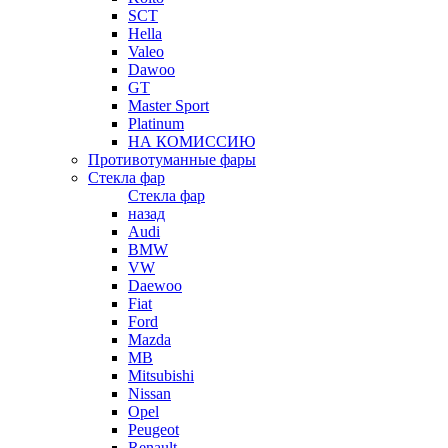
SCT
Hella
Valeo
Dawoo
GT
Master Sport
Platinum
НА КОМИССИЮ
Противотуманные фары
Стекла фар
Стекла фар
назад
Audi
BMW
VW
Daewoo
Fiat
Ford
Mazda
MB
Mitsubishi
Nissan
Opel
Peugeot
Renault