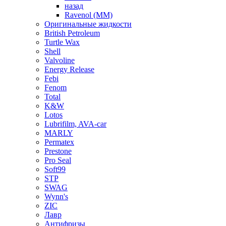
назад
Ravenol (ММ)
Оригинальные жидкости
British Petroleum
Turtle Wax
Shell
Valvoline
Energy Release
Febi
Fenom
Total
K&W
Lotos
Lubrifilm, AVA-car
MARLY
Permatex
Prestone
Pro Seal
Soft99
STP
SWAG
Wynn's
ZIC
Лавр
Антифризы