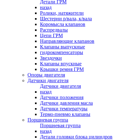
Детали ГРМ
назад
Ролики, натяжители
Шестерни р/вала, к/вала
Коромысла клапанов
Распредвалы
Цепи ГРМ
Направляющие клапанов
Клапаны выпускные
гидрокомпенсаторы
Звездочки
Клапаны впускные
Крышки ремня ГРМ
Опоры двигателя
Датчики двигателя
Датчики двигателя
назад
Датчики положения
Датчики давления масла
Датчики температуры
Термо-пневмо клапаны
Поршневая группа
Поршневая группа
назад
Детали головки блока цилиндров