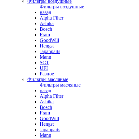
Фильтры воздушные
Фильтры воздушные
назад
Alpha Filter
Ashika
Bosch
Fram
GoodWill
Hengst
Japanparts
Mann
SCT
UFI
Разное
Фильтры масляные
Фильтры масляные
назад
Alpha Filter
Ashika
Bosch
Fram
GoodWill
Hengst
Japanparts
Mann