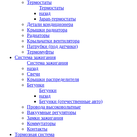
Термостаты
Термостаты
назад
Japan-термостаты
Детали кондиционера
Крышки радиатора
Радиаторы
Крыльчатки вентилятора
Патрубки (под датчики)
Термомуфты
Система зажигания
Система зажигания
назад
Свечи
Крышки распределителя
Бегунки
Бегунки
назад
Бегунки (отечественные авто)
Провода высоковольтные
Вакуумные регуляторы
Замки зажигания
Коммутаторы
Контакты
Тормозная система