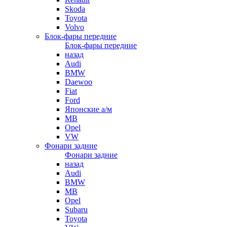
Skoda
Toyota
Volvo
Блок-фары передние
Блок-фары передние
назад
Audi
BMW
Daewoo
Fiat
Ford
Японские а/м
MB
Opel
VW
Фонари задние
Фонари задние
назад
Audi
BMW
MB
Opel
Subaru
Toyota