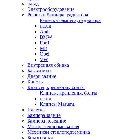
назад
Электрооборудование
Решетки бампера, радиатора
Решетки бампера, радиатора
назад
Audi
BMW
Ford
MB
Opel
VW
Внутренняя обивка
Багажники
Двери задние
Капоты
Клипсы, крепления, болты
Клипсы, крепления, болты
назад
Клипсы Masuma
Навеска
Бампера задние
Бампера передние
Мотор стеклоомывателя
Механизм стеклоподъемника
Брызговики