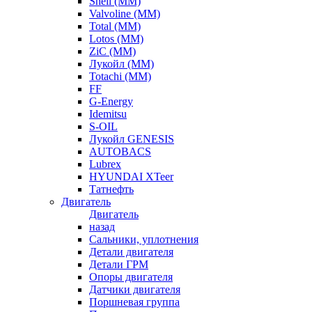
Shell (ММ)
Valvoline (ММ)
Total (ММ)
Lotos (ММ)
ZiC (ММ)
Лукойл (ММ)
Totachi (MM)
FF
G-Energy
Idemitsu
S-OIL
Лукойл GENESIS
AUTOBACS
Lubrex
HYUNDAI XTeer
Татнефть
Двигатель
Двигатель
назад
Сальники, уплотнения
Детали двигателя
Детали ГРМ
Опоры двигателя
Датчики двигателя
Поршневая группа