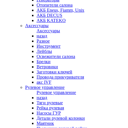
Отопители салона
АКБ Eneus, Fiamm, Unix
АКБ DECUS
АКБ KATEKO
Аксессуары
Аксессуары
назад
Разное
Инструмент
Лейблы
Освежители салона
Брелки
Ветровики
Заготовки ключей
Провода прикуривателя
акс IVF
Рулевое управление
Рулевое управление
назад
Тяги рулевые
Рейка рулевая
Насосы ГУР
Детали рулевой колонки
Маятник