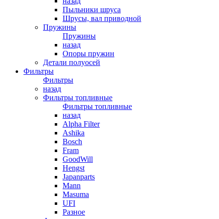
назад
Пыльники шруса
Шрусы, вал приводной
Пружины
Пружины
назад
Опоры пружин
Детали полуосей
Фильтры
Фильтры
назад
Фильтры топливные
Фильтры топливные
назад
Alpha Filter
Ashika
Bosch
Fram
GoodWill
Hengst
Japanparts
Mann
Masuma
UFI
Разное