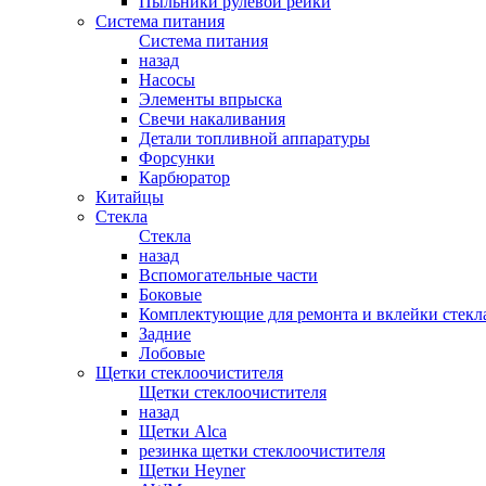
Пыльники рулевой рейки
Система питания
Система питания
назад
Насосы
Элементы впрыска
Свечи накаливания
Детали топливной аппаратуры
Форсунки
Карбюратор
Китайцы
Стекла
Стекла
назад
Вспомогательные части
Боковые
Комплектующие для ремонта и вклейки стекл
Задние
Лобовые
Щетки стеклоочистителя
Щетки стеклоочистителя
назад
Щетки Alca
резинка щетки стеклоочистителя
Щетки Heyner