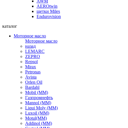
AWM
AEROtwin
щетки Miles
Endurovision
каталог
Моторное масло
Моторное масло
назад
LEMARC
ZEPRO
Repsol
Mirax
Petronas
Avista
Orlen Oil
Bardahl
Mobil (ММ)
Газпромнефть
Mannol (ММ)
Liqui Moly (ММ)
Luxoil (ММ)
Motul(ММ)
Addinol (ММ)