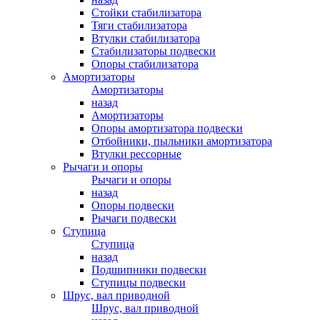
Стойки стабилизатора
Тяги стабилизатора
Втулки стабилизатора
Стабилизаторы подвески
Опоры стабилизатора
Амортизаторы
Амортизаторы
назад
Амортизаторы
Опоры амортизатора подвески
Отбойники, пыльники амортизатора
Втулки рессорные
Рычаги и опоры
Рычаги и опоры
назад
Опоры подвески
Рычаги подвески
Ступица
Ступица
назад
Подшипники подвески
Ступицы подвески
Шрус, вал приводной
Шрус, вал приводной