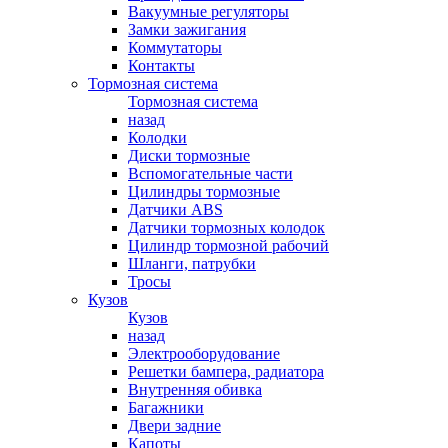
Вакуумные регуляторы
Замки зажигания
Коммутаторы
Контакты
Тормозная система
Тормозная система
назад
Колодки
Диски тормозные
Вспомогательные части
Цилиндры тормозные
Датчики ABS
Датчики тормозных колодок
Цилиндр тормозной рабочий
Шланги, патрубки
Тросы
Кузов
Кузов
назад
Электрооборудование
Решетки бампера, радиатора
Внутренняя обивка
Багажники
Двери задние
Капоты