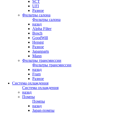
SCT
UFI
Разное
Фильтры салона
Фильтры салона
назад
Alpha Filter
Bosch
GoodWill
Hengst
Разное
Japanparts
Mann
Фильтры трансмиссии
Фильтры трансмиссии
назад
Fram
Разное
Система охлаждения
Система охлаждения
назад
Помпы
Помпы
назад
Japan-помпы