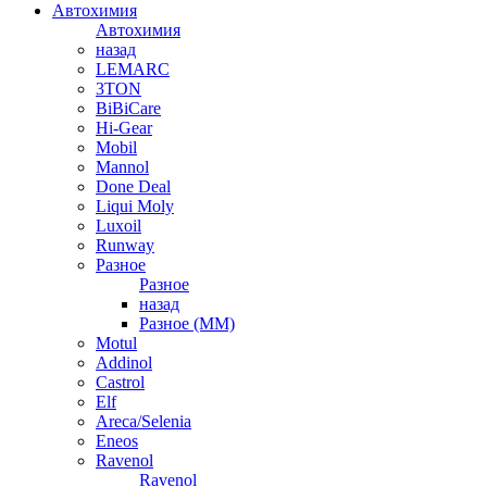
Автохимия
Автохимия
назад
LEMARC
3TON
BiBiCare
Hi-Gear
Mobil
Mannol
Done Deal
Liqui Moly
Luxoil
Runway
Разное
Разное
назад
Разное (ММ)
Motul
Addinol
Castrol
Elf
Areca/Selenia
Eneos
Ravenol
Ravenol