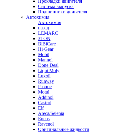
Прокладки двигателя
Система выпуска
Подшипники двигателя
Автохимия
Автохимия
назад
LEMARC
3TON
BiBiCare
Hi-Gear
Mobil
Mannol
Done Deal
Liqui Moly
Luxoil
Runway
Разное
Motul
Addinol
Castrol
Elf
Areca/Selenia
Eneos
Ravenol
Оригинальные жидкости