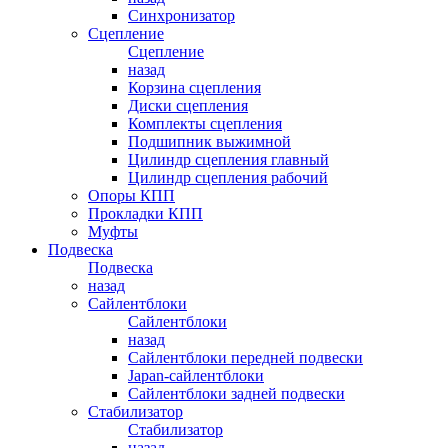
Синхронизатор
Сцепление
Сцепление
назад
Корзина сцепления
Диски сцепления
Комплекты сцепления
Подшипник выжимной
Цилиндр сцепления главный
Цилиндр сцепления рабочий
Опоры КПП
Прокладки КПП
Муфты
Подвеска
Подвеска
назад
Сайлентблоки
Сайлентблоки
назад
Сайлентблоки передней подвески
Japan-сайлентблоки
Сайлентблоки задней подвески
Стабилизатор
Стабилизатор
назад