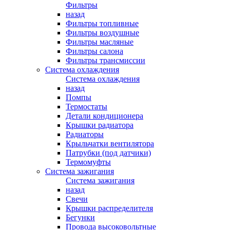
Фильтры
назад
Фильтры топливные
Фильтры воздушные
Фильтры масляные
Фильтры салона
Фильтры трансмиссии
Система охлаждения
Система охлаждения
назад
Помпы
Термостаты
Детали кондиционера
Крышки радиатора
Радиаторы
Крыльчатки вентилятора
Патрубки (под датчики)
Термомуфты
Система зажигания
Система зажигания
назад
Свечи
Крышки распределителя
Бегунки
Провода высоковольтные