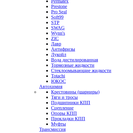
Permatex
Prestone
Pro Seal
Soft99
STP
SWAG
Wynn's
ZIC
Лавр
Антифризы
Лукойл
Вода дистилированная
Тормозные жидкости
Стеклоомывающие жидкости
Totachi
ЮКОС
Автохимия
Крестовины (шарниры)
Тяги и тросы
Подшипники КПП
Сцепление
Опоры КПП
Прокладки КПП
Муфты
Трансмиссия