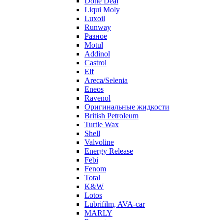
Done Deal
Liqui Moly
Luxoil
Runway
Разное
Motul
Addinol
Castrol
Elf
Areca/Selenia
Eneos
Ravenol
Оригинальные жидкости
British Petroleum
Turtle Wax
Shell
Valvoline
Energy Release
Febi
Fenom
Total
K&W
Lotos
Lubrifilm, AVA-car
MARLY