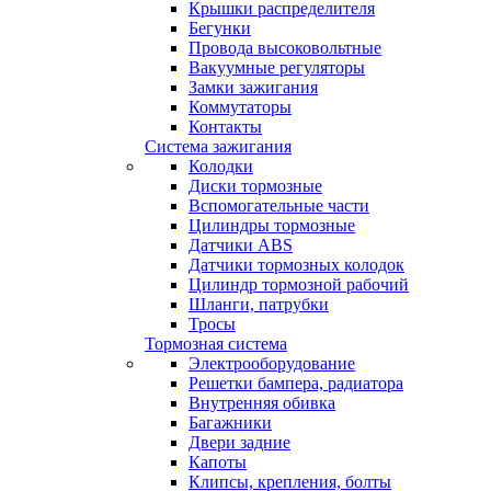
Крышки распределителя
Бегунки
Провода высоковольтные
Вакуумные регуляторы
Замки зажигания
Коммутаторы
Контакты
Система зажигания
Колодки
Диски тормозные
Вспомогательные части
Цилиндры тормозные
Датчики ABS
Датчики тормозных колодок
Цилиндр тормозной рабочий
Шланги, патрубки
Тросы
Тормозная система
Электрооборудование
Решетки бампера, радиатора
Внутренняя обивка
Багажники
Двери задние
Капоты
Клипсы, крепления, болты