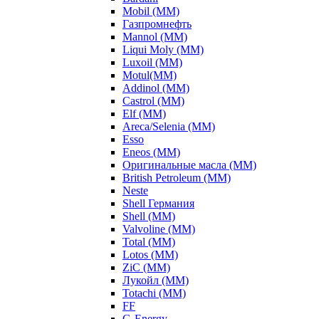
Mobil (ММ)
Газпромнефть
Mannol (ММ)
Liqui Moly (ММ)
Luxoil (ММ)
Motul(ММ)
Addinol (ММ)
Castrol (ММ)
Elf (ММ)
Areca/Selenia (ММ)
Esso
Eneos (ММ)
Оригинальные масла (ММ)
British Petroleum (ММ)
Neste
Shell Германия
Shell (ММ)
Valvoline (ММ)
Total (ММ)
Lotos (ММ)
ZiC (ММ)
Лукойл (ММ)
Totachi (MM)
FF
G-Energy