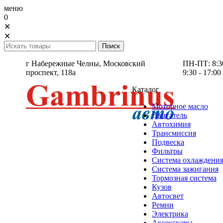
меню
0
✕
✕
г Набережные Челны,
Московский
ПН-ПТ: 8:30 
проспект, 118а
9:30 - 17:00
Каталог
Моторное масло
Двигатель
Автохимия
Трансмиссия
Подвеска
Фильтры
Система охлаждени
Система зажигания
Тормозная система
Кузов
Автосвет
Ремни
Электрика
Аксессуары