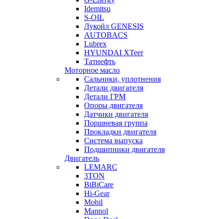
Idemitsu
S-OIL
Лукойл GENESIS
AUTOBACS
Lubrex
HYUNDAI XTeer
Татнефть
Моторное масло
Сальники, уплотнения
Детали двигателя
Детали ГРМ
Опоры двигателя
Датчики двигателя
Поршневая группа
Прокладки двигателя
Система выпуска
Подшипники двигателя
Двигатель
LEMARC
3TON
BiBiCare
Hi-Gear
Mobil
Mannol