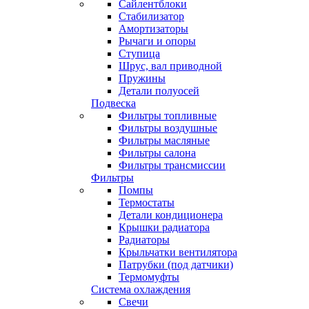
Сайлентблоки
Стабилизатор
Амортизаторы
Рычаги и опоры
Ступица
Шрус, вал приводной
Пружины
Детали полуосей
Подвеска
Фильтры топливные
Фильтры воздушные
Фильтры масляные
Фильтры салона
Фильтры трансмиссии
Фильтры
Помпы
Термостаты
Детали кондиционера
Крышки радиатора
Радиаторы
Крыльчатки вентилятора
Патрубки (под датчики)
Термомуфты
Система охлаждения
Свечи