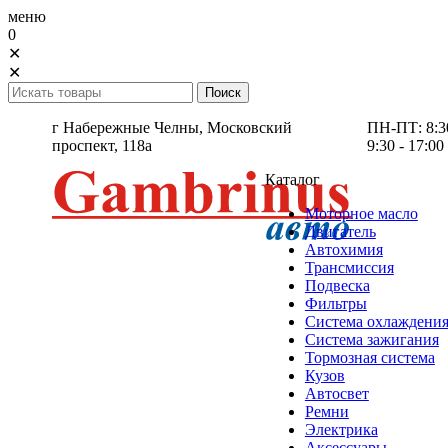
меню
0
✕
✕
г Набережные Челны,
Московский
ПН-ПТ: 8:30 
проспект, 118а
9:30 - 17:00
Каталог
Моторное масло
Двигатель
Автохимия
Трансмиссия
Подвеска
Фильтры
Система охлаждени
Система зажигания
Тормозная система
Кузов
Автосвет
Ремни
Электрика
Аксессуары