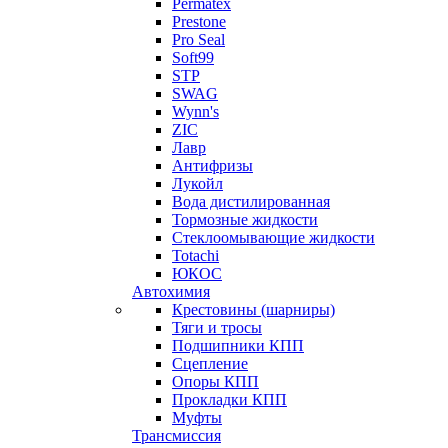
Permatex
Prestone
Pro Seal
Soft99
STP
SWAG
Wynn's
ZIC
Лавр
Антифризы
Лукойл
Вода дистилированная
Тормозные жидкости
Стеклоомывающие жидкости
Totachi
ЮКОС
Автохимия
Крестовины (шарниры)
Тяги и тросы
Подшипники КПП
Сцепление
Опоры КПП
Прокладки КПП
Муфты
Трансмиссия