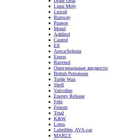
Done Deal
Liqui Moly
Luxoil
Runway
Разное
Motul
Addinol
Castrol
Elf
Areca/Selenia
Eneos
Ravenol
Оригинальные жидкости
British Petroleum
Turtle Wax
Shell
Valvoline
Energy Release
Febi
Fenom
Total
K&W
Lotos
Lubrifilm, AVA-car
MARLY