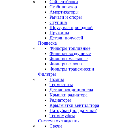
Сайлентблоки
Стабилизатор
Амортизаторы
Рычаги и опоры
Ступица
Шрус, вал приводной
Пружины
Детали полуосей
Подвеска
Фильтры топливные
Фильтры воздушные
Фильтры масляные
Фильтры салона
Фильтры трансмиссии
Фильтры
Помпы
Термостаты
Детали кондиционера
Крышки радиатора
Радиаторы
Крыльчатки вентилятора
Патрубки (под датчики)
Термомуфты
Система охлаждения
Свечи