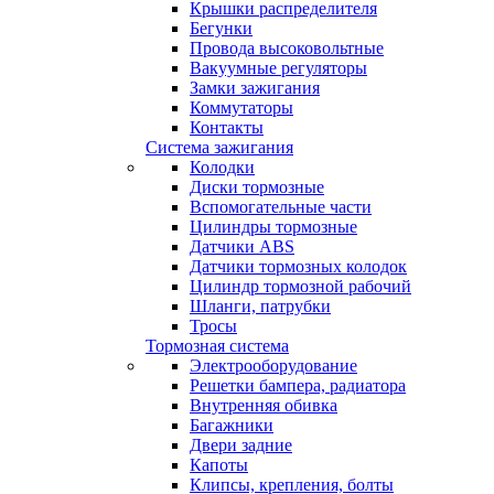
Крышки распределителя
Бегунки
Провода высоковольтные
Вакуумные регуляторы
Замки зажигания
Коммутаторы
Контакты
Система зажигания
Колодки
Диски тормозные
Вспомогательные части
Цилиндры тормозные
Датчики ABS
Датчики тормозных колодок
Цилиндр тормозной рабочий
Шланги, патрубки
Тросы
Тормозная система
Электрооборудование
Решетки бампера, радиатора
Внутренняя обивка
Багажники
Двери задние
Капоты
Клипсы, крепления, болты