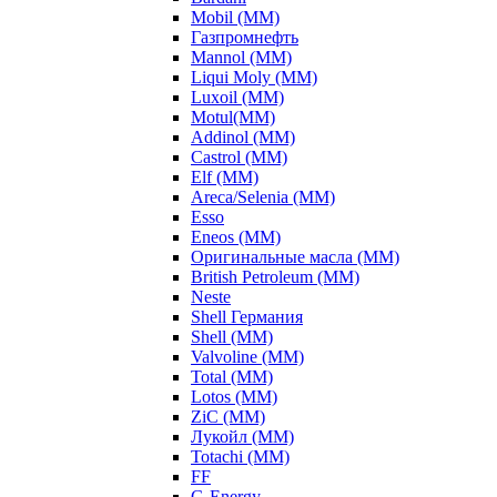
Mobil (ММ)
Газпромнефть
Mannol (ММ)
Liqui Moly (ММ)
Luxoil (ММ)
Motul(ММ)
Addinol (ММ)
Castrol (ММ)
Elf (ММ)
Areca/Selenia (ММ)
Esso
Eneos (ММ)
Оригинальные масла (ММ)
British Petroleum (ММ)
Neste
Shell Германия
Shell (ММ)
Valvoline (ММ)
Total (ММ)
Lotos (ММ)
ZiC (ММ)
Лукойл (ММ)
Totachi (MM)
FF
G-Energy