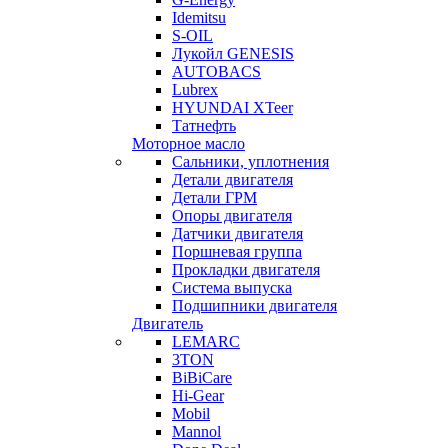
Idemitsu
S-OIL
Лукойл GENESIS
AUTOBACS
Lubrex
HYUNDAI XTeer
Татнефть
Моторное масло
Сальники, уплотнения
Детали двигателя
Детали ГРМ
Опоры двигателя
Датчики двигателя
Поршневая группа
Прокладки двигателя
Система выпуска
Подшипники двигателя
Двигатель
LEMARC
3TON
BiBiCare
Hi-Gear
Mobil
Mannol