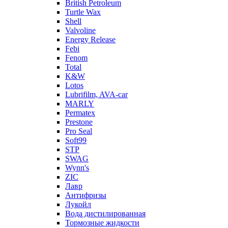
British Petroleum
Turtle Wax
Shell
Valvoline
Energy Release
Febi
Fenom
Total
K&W
Lotos
Lubrifilm, AVA-car
MARLY
Permatex
Prestone
Pro Seal
Soft99
STP
SWAG
Wynn's
ZIC
Лавр
Антифризы
Лукойл
Вода дистилированная
Тормозные жидкости