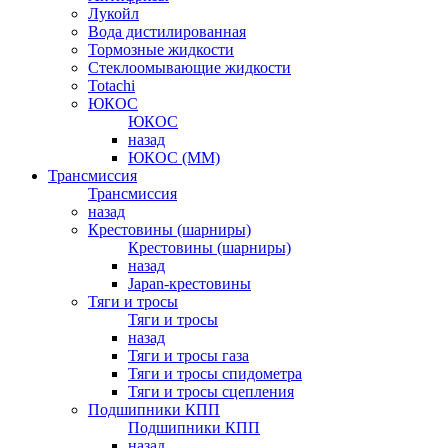
Лукойл
Вода дистилированная
Тормозные жидкости
Стеклоомывающие жидкости
Totachi
ЮКОС
ЮКОС
назад
ЮКОС (ММ)
Трансмиссия
Трансмиссия
назад
Крестовины (шарниры)
Крестовины (шарниры)
назад
Japan-крестовины
Тяги и тросы
Тяги и тросы
назад
Тяги и тросы газа
Тяги и тросы спидометра
Тяги и тросы сцепления
Подшипники КПП
Подшипники КПП
назад