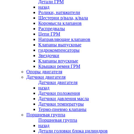
Детали ГРМ
назад
Ролики, натяжители
Шестерни р/вала, к/вала
Коромысла клапанов
Распредвалы
Цепи ГРМ
Направляющие клапанов
Клапаны выпускные
гидрокомпенсаторы
Звездочки
Клапаны впускные
Крышки ремня ГРМ
Опоры двигателя
Датчики двигателя
Датчики двигателя
назад
Датчики положения
Датчики давления масла
Датчики температуры
Термо-пневмо клапаны
Поршневая группа
Поршневая группа
назад
Детали головки блока цилиндров