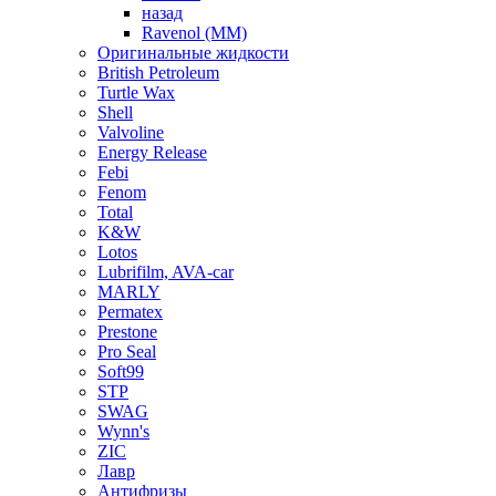
назад
Ravenol (ММ)
Оригинальные жидкости
British Petroleum
Turtle Wax
Shell
Valvoline
Energy Release
Febi
Fenom
Total
K&W
Lotos
Lubrifilm, AVA-car
MARLY
Permatex
Prestone
Pro Seal
Soft99
STP
SWAG
Wynn's
ZIC
Лавр
Антифризы