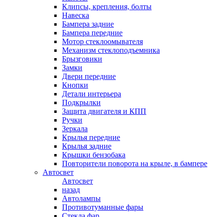
Клипсы, крепления, болты
Навеска
Бампера задние
Бампера передние
Мотор стеклоомывателя
Механизм стеклоподъемника
Брызговики
Замки
Двери передние
Кнопки
Детали интерьера
Подкрылки
Защита двигателя и КПП
Ручки
Зеркала
Крылья передние
Крылья задние
Крышки бензобака
Повторители поворота на крыле, в бампере
Автосвет
Автосвет
назад
Автолампы
Противотуманные фары
Стекла фар