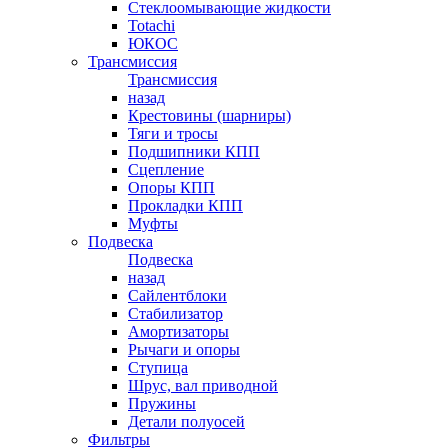
Стеклоомывающие жидкости
Totachi
ЮКОС
Трансмиссия
Трансмиссия
назад
Крестовины (шарниры)
Тяги и тросы
Подшипники КПП
Сцепление
Опоры КПП
Прокладки КПП
Муфты
Подвеска
Подвеска
назад
Сайлентблоки
Стабилизатор
Амортизаторы
Рычаги и опоры
Ступица
Шрус, вал приводной
Пружины
Детали полуосей
Фильтры