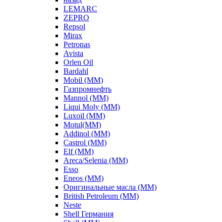
LEMARC
ZEPRO
Repsol
Mirax
Petronas
Avista
Orlen Oil
Bardahl
Mobil (ММ)
Газпромнефть
Mannol (ММ)
Liqui Moly (ММ)
Luxoil (ММ)
Motul(ММ)
Addinol (ММ)
Castrol (ММ)
Elf (ММ)
Areca/Selenia (ММ)
Esso
Eneos (ММ)
Оригинальные масла (ММ)
British Petroleum (ММ)
Neste
Shell Германия