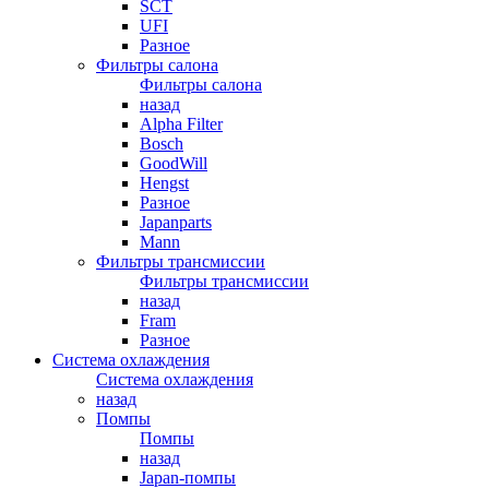
SCT
UFI
Разное
Фильтры салона
Фильтры салона
назад
Alpha Filter
Bosch
GoodWill
Hengst
Разное
Japanparts
Mann
Фильтры трансмиссии
Фильтры трансмиссии
назад
Fram
Разное
Система охлаждения
Система охлаждения
назад
Помпы
Помпы
назад
Japan-помпы