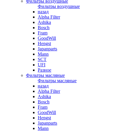
Фильтры воздушные
Фильтры воздушные
назад
Alpha Filter
Ashika
Bosch
Fram
GoodWill
Hengst
Japanparts
Mann
SCT
UFI
Разное
Фильтры масляные
Фильтры масляные
назад
Alpha Filter
Ashika
Bosch
Fram
GoodWill
Hengst
Japanparts
Mann