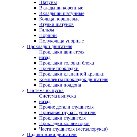
Шатуны
Вкладыши коренные
Вкладыши шатунные
Кольца поршневые
Втулки шатунов
Гильзы
Поршни
Полукольца упорные
Прокладки двигателя
Прокладки двигателя
назад
Прокладки головки блока
Прочие прокладки
Прокладки клапанной крышки
Комплекты прокладок двигателя
Прокладки поддона
Система выпуска
Система выпуска
назад
Прочие детали глушителя
Приемная труба глушителя
Прокладки глушителя
Прокладки коллекторов
Части глушителя (металлорукав)
Подшипники двигателя