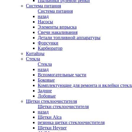
Пыльники рулевой рейки
Система питания
Система питания
назад
Насосы
Элементы впрыска
Свечи накаливания
Детали топливной аппаратуры
Форсунки
Карбюратор
Китайцы
Стекла
Стекла
назад
Вспомогательные части
Боковые
Комплектующие для ремонта и вклейки стекл
Задние
Лобовые
Щетки стеклоочистителя
Щетки стеклоочистителя
назад
Щетки Alca
резинка щетки стеклоочистителя
Щетки Heyner