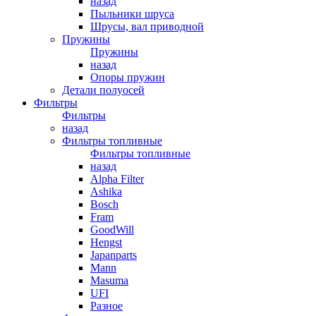
назад
Пыльники шруса
Шрусы, вал приводной
Пружины
Пружины
назад
Опоры пружин
Детали полуосей
Фильтры
Фильтры
назад
Фильтры топливные
Фильтры топливные
назад
Alpha Filter
Ashika
Bosch
Fram
GoodWill
Hengst
Japanparts
Mann
Masuma
UFI
Разное