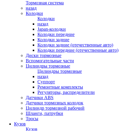
Тормозная система
назад
Колодки
Колодки
назад
Japan-колодки
Колодки передние
Колодки задние
Колодки задние (отечественные авто)
Колодки передние (отечественные авто)
Диски тормозные
Вспомогательные части
Цилиндры тормозные
Цилиндры тормозные
назад
Суппорт
Ремонтные комплекты
Регуляторы, распределители
Датчики ABS
Датчики тормозных колодок
Цилиндр тормозной рабочий
Шланги, патрубки
Тросы
Кузов
Кузов