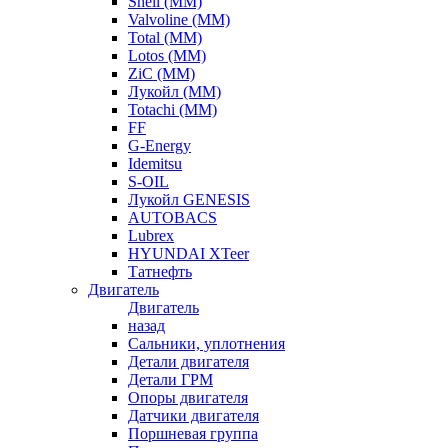
Shell (ММ)
Valvoline (ММ)
Total (ММ)
Lotos (ММ)
ZiC (ММ)
Лукойл (ММ)
Totachi (MM)
FF
G-Energy
Idemitsu
S-OIL
Лукойл GENESIS
AUTOBACS
Lubrex
HYUNDAI XTeer
Татнефть
Двигатель
Двигатель
назад
Сальники, уплотнения
Детали двигателя
Детали ГРМ
Опоры двигателя
Датчики двигателя
Поршневая группа