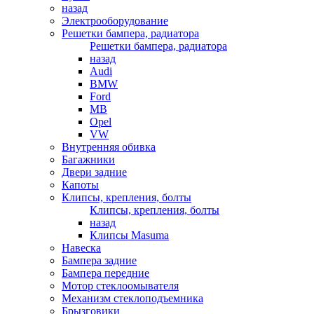
назад
Электрооборудование
Решетки бампера, радиатора
Решетки бампера, радиатора
назад
Audi
BMW
Ford
MB
Opel
VW
Внутренняя обивка
Багажники
Двери задние
Капоты
Клипсы, крепления, болты
Клипсы, крепления, болты
назад
Клипсы Masuma
Навеска
Бампера задние
Бампера передние
Мотор стеклоомывателя
Механизм стеклоподъемника
Брызговики