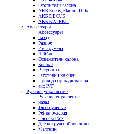
Отопители салона
АКБ Eneus, Fiamm, Unix
АКБ DECUS
АКБ KATEKO
Аксессуары
Аксессуары
назад
Разное
Инструмент
Лейблы
Освежители салона
Брелки
Ветровики
Заготовки ключей
Провода прикуривателя
акс IVF
Рулевое управление
Рулевое управление
назад
Тяги рулевые
Рейка рулевая
Насосы ГУР
Детали рулевой колонки
Маятник