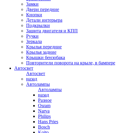
Замки
Двери передние
Кнопки
Детали интерьера
Подкрылки
Защита двигателя и КПП
Ручки
Зеркала
Крылья передние
Крылья задние
Крышки бензобака
Повторители поворота на крыле, в бампере
Автосвет
Автосвет
назад
Автолампы
Автолампы
назад
Разное
Osram
Narva
Philips
Hans Pries
Bosch
Koito