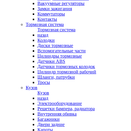
Вакуумные регуляторы
Замки зажигания
Коммутаторы
Контакты
Тормозная система
Тормозная система
назад
Колодки
Диски тормозные
Вспомогательные части
Цилиндры тормозные
Датчики ABS
Датчики тормозных колодок
Цилиндр тормозной рабочий
Шланги, патрубки
Тросы
Кузов
Кузов
назад
Электрооборудование
Решетки бампера, радиатора
Внутренняя обивка
Багажники
Двери задние
Капоты