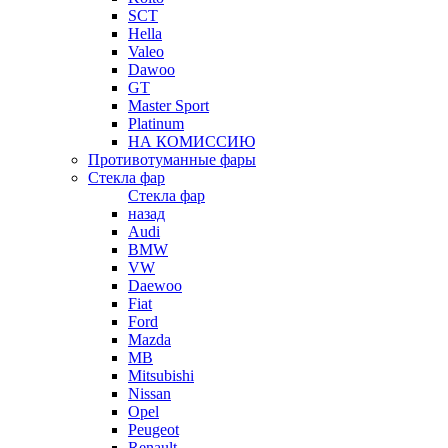
SCT
Hella
Valeo
Dawoo
GT
Master Sport
Platinum
НА КОМИССИЮ
Противотуманные фары
Стекла фар
Стекла фар
назад
Audi
BMW
VW
Daewoo
Fiat
Ford
Mazda
MB
Mitsubishi
Nissan
Opel
Peugeot
Renault