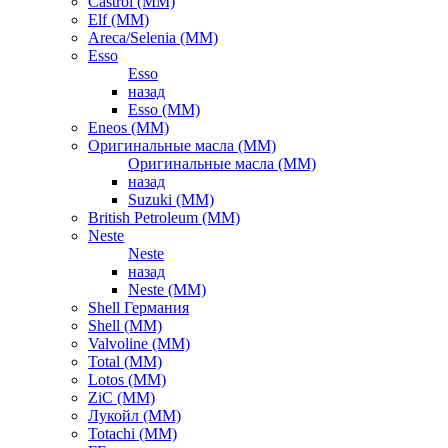
Castrol (ММ)
Elf (ММ)
Areca/Selenia (ММ)
Esso
Esso
назад
Esso (ММ)
Eneos (ММ)
Оригинальные масла (ММ)
Оригинальные масла (ММ)
назад
Suzuki (ММ)
British Petroleum (ММ)
Neste
Neste
назад
Neste (ММ)
Shell Германия
Shell (ММ)
Valvoline (ММ)
Total (ММ)
Lotos (ММ)
ZiC (ММ)
Лукойл (ММ)
Totachi (MM)