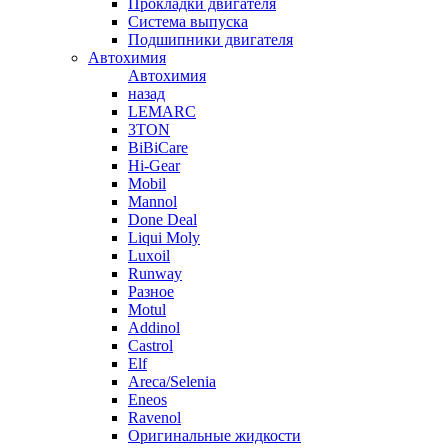
Прокладки двигателя
Система выпуска
Подшипники двигателя
Автохимия
Автохимия
назад
LEMARC
3TON
BiBiCare
Hi-Gear
Mobil
Mannol
Done Deal
Liqui Moly
Luxoil
Runway
Разное
Motul
Addinol
Castrol
Elf
Areca/Selenia
Eneos
Ravenol
Оригинальные жидкости