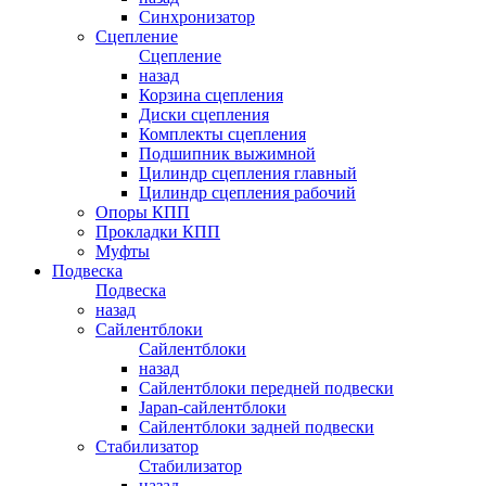
Синхронизатор
Сцепление
Сцепление
назад
Корзина сцепления
Диски сцепления
Комплекты сцепления
Подшипник выжимной
Цилиндр сцепления главный
Цилиндр сцепления рабочий
Опоры КПП
Прокладки КПП
Муфты
Подвеска
Подвеска
назад
Сайлентблоки
Сайлентблоки
назад
Сайлентблоки передней подвески
Japan-сайлентблоки
Сайлентблоки задней подвески
Стабилизатор
Стабилизатор
назад