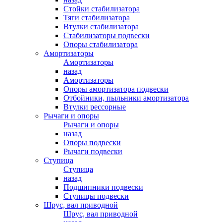
Стойки стабилизатора
Тяги стабилизатора
Втулки стабилизатора
Стабилизаторы подвески
Опоры стабилизатора
Амортизаторы
Амортизаторы
назад
Амортизаторы
Опоры амортизатора подвески
Отбойники, пыльники амортизатора
Втулки рессорные
Рычаги и опоры
Рычаги и опоры
назад
Опоры подвески
Рычаги подвески
Ступица
Ступица
назад
Подшипники подвески
Ступицы подвески
Шрус, вал приводной
Шрус, вал приводной