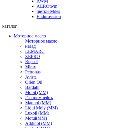
AWM
AEROtwin
щетки Miles
Endurovision
каталог
Моторное масло
Моторное масло
назад
LEMARC
ZEPRO
Repsol
Mirax
Petronas
Avista
Orlen Oil
Bardahl
Mobil (ММ)
Газпромнефть
Mannol (ММ)
Liqui Moly (ММ)
Luxoil (ММ)
Motul(ММ)
Addinol (ММ)