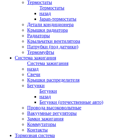
Термостаты
Термостаты
назад
Japan-термостаты
Детали кондиционера
Крышки радиатора
Радиаторы
Крыльчатки вентилятора
Патрубки (под датчики)
Термомуфты
Система зажигания
Система зажигания
назад
Свечи
Крышки распределителя
Бегунки
Бегунки
назад
Бегунки (отечественные авто)
Провода высоковольтные
Вакуумные регуляторы
Замки зажигания
Коммутаторы
Контакты
Тормозная система