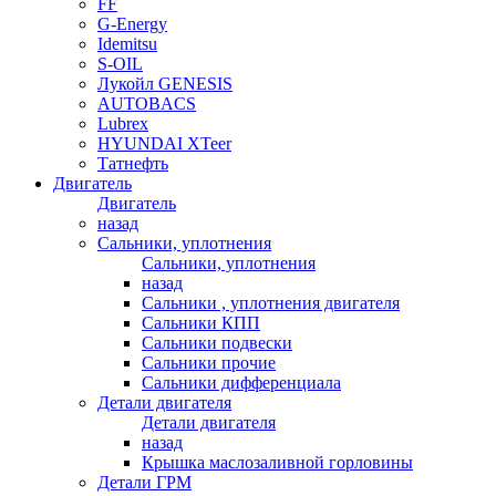
FF
G-Energy
Idemitsu
S-OIL
Лукойл GENESIS
AUTOBACS
Lubrex
HYUNDAI XTeer
Татнефть
Двигатель
Двигатель
назад
Сальники, уплотнения
Сальники, уплотнения
назад
Сальники , уплотнения двигателя
Сальники КПП
Сальники подвески
Сальники прочие
Сальники дифференциала
Детали двигателя
Детали двигателя
назад
Крышка маслозаливной горловины
Детали ГРМ