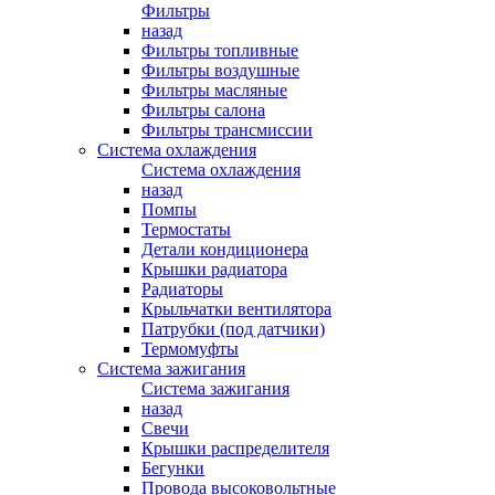
Фильтры
назад
Фильтры топливные
Фильтры воздушные
Фильтры масляные
Фильтры салона
Фильтры трансмиссии
Система охлаждения
Система охлаждения
назад
Помпы
Термостаты
Детали кондиционера
Крышки радиатора
Радиаторы
Крыльчатки вентилятора
Патрубки (под датчики)
Термомуфты
Система зажигания
Система зажигания
назад
Свечи
Крышки распределителя
Бегунки
Провода высоковольтные