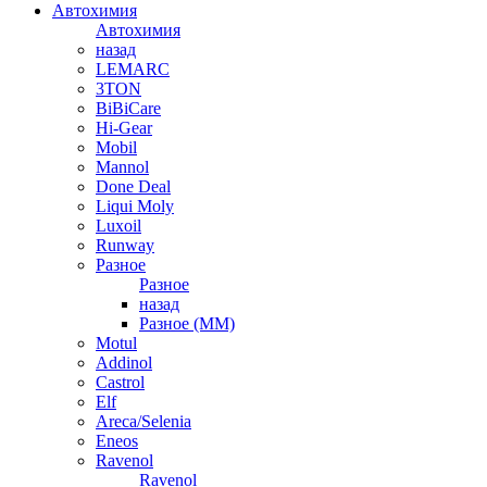
Автохимия
Автохимия
назад
LEMARC
3TON
BiBiCare
Hi-Gear
Mobil
Mannol
Done Deal
Liqui Moly
Luxoil
Runway
Разное
Разное
назад
Разное (ММ)
Motul
Addinol
Castrol
Elf
Areca/Selenia
Eneos
Ravenol
Ravenol