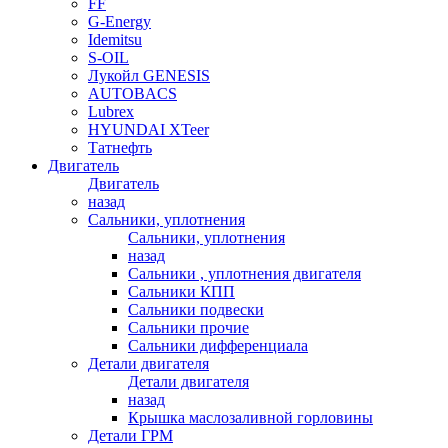
FF
G-Energy
Idemitsu
S-OIL
Лукойл GENESIS
AUTOBACS
Lubrex
HYUNDAI XTeer
Татнефть
Двигатель
Двигатель
назад
Сальники, уплотнения
Сальники, уплотнения
назад
Сальники , уплотнения двигателя
Сальники КПП
Сальники подвески
Сальники прочие
Сальники дифференциала
Детали двигателя
Детали двигателя
назад
Крышка маслозаливной горловины
Детали ГРМ