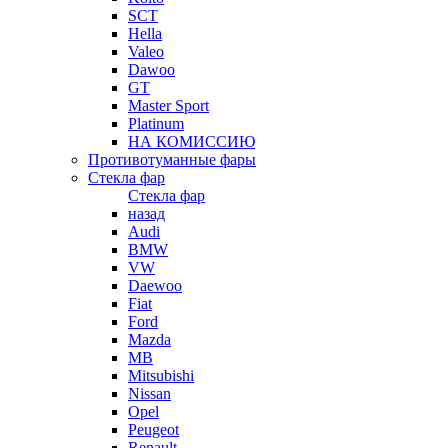
SCT
Hella
Valeo
Dawoo
GT
Master Sport
Platinum
НА КОМИССИЮ
Противотуманные фары
Стекла фар
Стекла фар
назад
Audi
BMW
VW
Daewoo
Fiat
Ford
Mazda
MB
Mitsubishi
Nissan
Opel
Peugeot
Renault