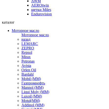
AWM
AEROtwin
щетки Miles
Endurovision
каталог
Моторное масло
Моторное масло
назад
LEMARC
ZEPRO
Repsol
Mirax
Petronas
Avista
Orlen Oil
Bardahl
Mobil (ММ)
Газпромнефть
Mannol (ММ)
Liqui Moly (ММ)
Luxoil (ММ)
Motul(ММ)
Addinol (ММ)