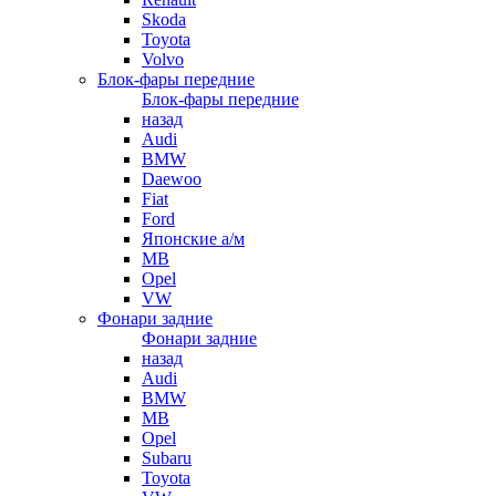
Skoda
Toyota
Volvo
Блок-фары передние
Блок-фары передние
назад
Audi
BMW
Daewoo
Fiat
Ford
Японские а/м
MB
Opel
VW
Фонари задние
Фонари задние
назад
Audi
BMW
MB
Opel
Subaru
Toyota