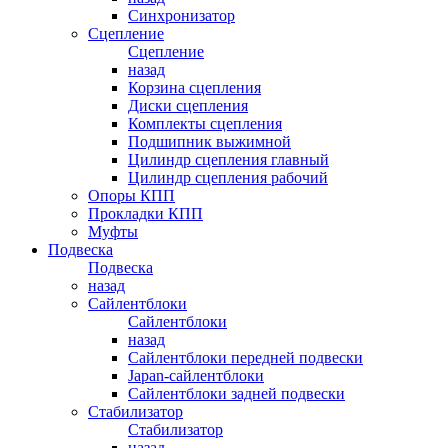
Синхронизатор
Сцепление
Сцепление
назад
Корзина сцепления
Диски сцепления
Комплекты сцепления
Подшипник выжимной
Цилиндр сцепления главный
Цилиндр сцепления рабочий
Опоры КПП
Прокладки КПП
Муфты
Подвеска
Подвеска
назад
Сайлентблоки
Сайлентблоки
назад
Сайлентблоки передней подвески
Japan-сайлентблоки
Сайлентблоки задней подвески
Стабилизатор
Стабилизатор
назад