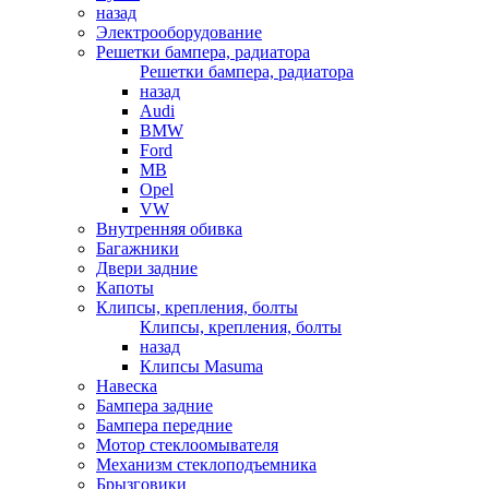
назад
Электрооборудование
Решетки бампера, радиатора
Решетки бампера, радиатора
назад
Audi
BMW
Ford
MB
Opel
VW
Внутренняя обивка
Багажники
Двери задние
Капоты
Клипсы, крепления, болты
Клипсы, крепления, болты
назад
Клипсы Masuma
Навеска
Бампера задние
Бампера передние
Мотор стеклоомывателя
Механизм стеклоподъемника
Брызговики