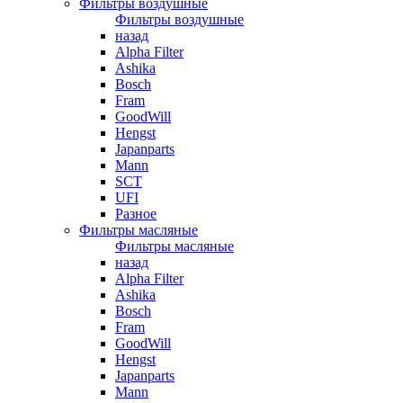
Фильтры воздушные
Фильтры воздушные
назад
Alpha Filter
Ashika
Bosch
Fram
GoodWill
Hengst
Japanparts
Mann
SCT
UFI
Разное
Фильтры масляные
Фильтры масляные
назад
Alpha Filter
Ashika
Bosch
Fram
GoodWill
Hengst
Japanparts
Mann