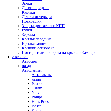
Замки
Двери передние
Кнопки
Детали интерьера
Подкрылки
Защита двигателя и КПП
Ручки
Зеркала
Крылья передние
Крылья задние
Крышки бензобака
Повторители поворота на крыле, в бампере
Автосвет
Автосвет
назад
Автолампы
Автолампы
назад
Разное
Osram
Narva
Philips
Hans Pries
Bosch
Koito