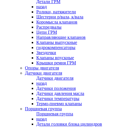
Детали ГРМ
назад
Ролики, натяжители
Шестерни р/вала, к/вала
Коромысла клапанов
Распредвалы
Цепи ГРМ
Направляющие клапанов
Клапаны выпускные
гидрокомпенсаторы
Звездочки
Клапаны впускные
Крышки ремня ГРМ
Опоры двигателя
Датчики двигателя
Датчики двигателя
назад
Датчики положения
Датчики давления масла
Датчики температуры
Термо-пневмо клапаны
Поршневая группа
Поршневая группа
назад
Детали головки блока цилиндров