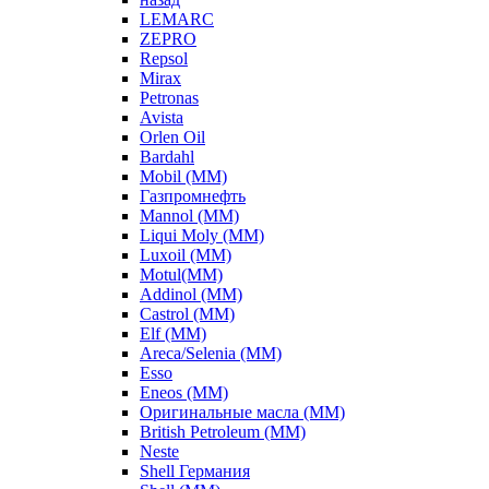
LEMARC
ZEPRO
Repsol
Mirax
Petronas
Avista
Orlen Oil
Bardahl
Mobil (ММ)
Газпромнефть
Mannol (ММ)
Liqui Moly (ММ)
Luxoil (ММ)
Motul(ММ)
Addinol (ММ)
Castrol (ММ)
Elf (ММ)
Areca/Selenia (ММ)
Esso
Eneos (ММ)
Оригинальные масла (ММ)
British Petroleum (ММ)
Neste
Shell Германия