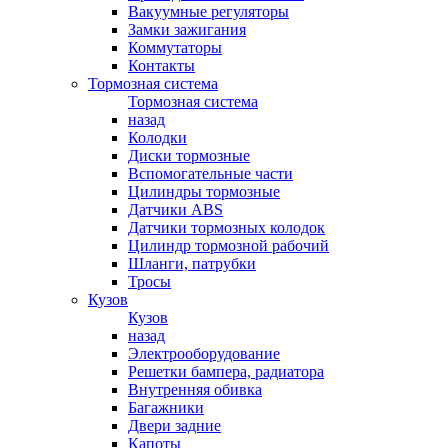
Вакуумные регуляторы
Замки зажигания
Коммутаторы
Контакты
Тормозная система
Тормозная система
назад
Колодки
Диски тормозные
Вспомогательные части
Цилиндры тормозные
Датчики ABS
Датчики тормозных колодок
Цилиндр тормозной рабочий
Шланги, патрубки
Тросы
Кузов
Кузов
назад
Электрооборудование
Решетки бампера, радиатора
Внутренняя обивка
Багажники
Двери задние
Капоты