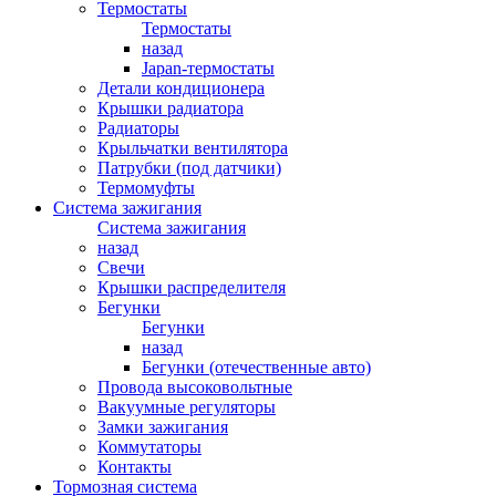
Термостаты
Термостаты
назад
Japan-термостаты
Детали кондиционера
Крышки радиатора
Радиаторы
Крыльчатки вентилятора
Патрубки (под датчики)
Термомуфты
Система зажигания
Система зажигания
назад
Свечи
Крышки распределителя
Бегунки
Бегунки
назад
Бегунки (отечественные авто)
Провода высоковольтные
Вакуумные регуляторы
Замки зажигания
Коммутаторы
Контакты
Тормозная система