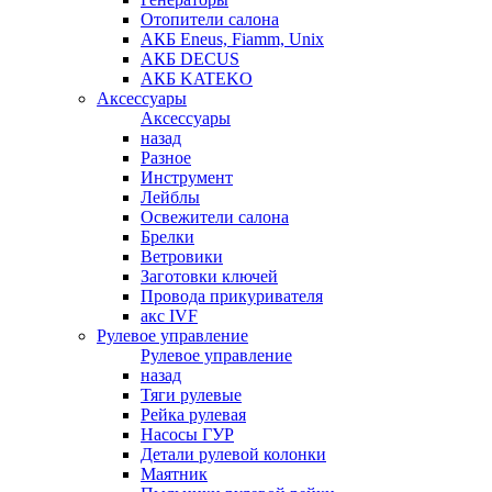
Отопители салона
АКБ Eneus, Fiamm, Unix
АКБ DECUS
АКБ KATEKO
Аксессуары
Аксессуары
назад
Разное
Инструмент
Лейблы
Освежители салона
Брелки
Ветровики
Заготовки ключей
Провода прикуривателя
акс IVF
Рулевое управление
Рулевое управление
назад
Тяги рулевые
Рейка рулевая
Насосы ГУР
Детали рулевой колонки
Маятник