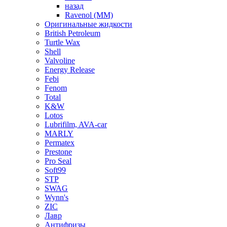
назад
Ravenol (ММ)
Оригинальные жидкости
British Petroleum
Turtle Wax
Shell
Valvoline
Energy Release
Febi
Fenom
Total
K&W
Lotos
Lubrifilm, AVA-car
MARLY
Permatex
Prestone
Pro Seal
Soft99
STP
SWAG
Wynn's
ZIC
Лавр
Антифризы