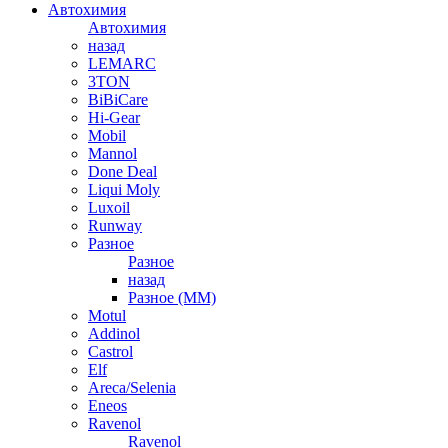
Автохимия
Автохимия
назад
LEMARC
3TON
BiBiCare
Hi-Gear
Mobil
Mannol
Done Deal
Liqui Moly
Luxoil
Runway
Разное
Разное
назад
Разное (ММ)
Motul
Addinol
Castrol
Elf
Areca/Selenia
Eneos
Ravenol
Ravenol