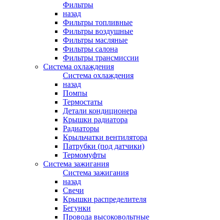
Фильтры
назад
Фильтры топливные
Фильтры воздушные
Фильтры масляные
Фильтры салона
Фильтры трансмиссии
Система охлаждения
Система охлаждения
назад
Помпы
Термостаты
Детали кондиционера
Крышки радиатора
Радиаторы
Крыльчатки вентилятора
Патрубки (под датчики)
Термомуфты
Система зажигания
Система зажигания
назад
Свечи
Крышки распределителя
Бегунки
Провода высоковольтные