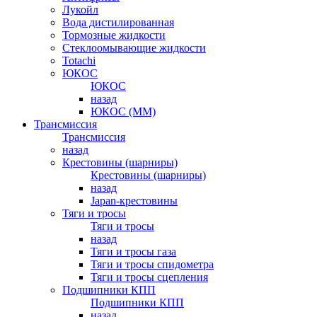
Лукойл
Вода дистилированная
Тормозные жидкости
Стеклоомывающие жидкости
Totachi
ЮКОС
ЮКОС
назад
ЮКОС (ММ)
Трансмиссия
Трансмиссия
назад
Крестовины (шарниры)
Крестовины (шарниры)
назад
Japan-крестовины
Тяги и тросы
Тяги и тросы
назад
Тяги и тросы газа
Тяги и тросы спидометра
Тяги и тросы сцепления
Подшипники КПП
Подшипники КПП
назад