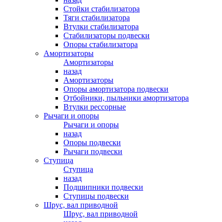
Стойки стабилизатора
Тяги стабилизатора
Втулки стабилизатора
Стабилизаторы подвески
Опоры стабилизатора
Амортизаторы
Амортизаторы
назад
Амортизаторы
Опоры амортизатора подвески
Отбойники, пыльники амортизатора
Втулки рессорные
Рычаги и опоры
Рычаги и опоры
назад
Опоры подвески
Рычаги подвески
Ступица
Ступица
назад
Подшипники подвески
Ступицы подвески
Шрус, вал приводной
Шрус, вал приводной