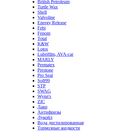
British Petroleum
Turtle Wax
Shell
Valvoline
Energy Release
Febi
Fenom
Total
K&W
Lotos
Lubrifilm, AVA-car
MARLY
Permatex
Prestone
Pro Seal
Soft99
STP
SWAG
Wynn's
ZIC
Лавр
Антифризы
Лукойл
Вода дистилированная
Тормозные жидкости