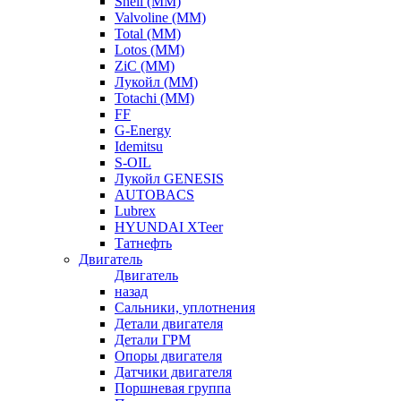
Shell (ММ)
Valvoline (ММ)
Total (ММ)
Lotos (ММ)
ZiC (ММ)
Лукойл (ММ)
Totachi (MM)
FF
G-Energy
Idemitsu
S-OIL
Лукойл GENESIS
AUTOBACS
Lubrex
HYUNDAI XTeer
Татнефть
Двигатель
Двигатель
назад
Сальники, уплотнения
Детали двигателя
Детали ГРМ
Опоры двигателя
Датчики двигателя
Поршневая группа