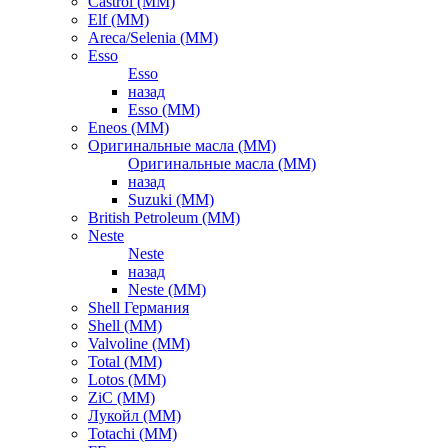
Castrol (ММ)
Elf (ММ)
Areca/Selenia (ММ)
Esso
Esso
назад
Esso (ММ)
Eneos (ММ)
Оригинальные масла (ММ)
Оригинальные масла (ММ)
назад
Suzuki (ММ)
British Petroleum (ММ)
Neste
Neste
назад
Neste (ММ)
Shell Германия
Shell (ММ)
Valvoline (ММ)
Total (ММ)
Lotos (ММ)
ZiC (ММ)
Лукойл (ММ)
Totachi (MM)