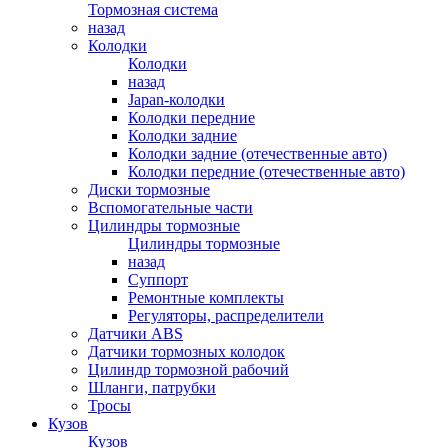
Тормозная система
назад
Колодки
Колодки
назад
Japan-колодки
Колодки передние
Колодки задние
Колодки задние (отечественные авто)
Колодки передние (отечественные авто)
Диски тормозные
Вспомогательные части
Цилиндры тормозные
Цилиндры тормозные
назад
Суппорт
Ремонтные комплекты
Регуляторы, распределители
Датчики ABS
Датчики тормозных колодок
Цилиндр тормозной рабочий
Шланги, патрубки
Тросы
Кузов
Кузов