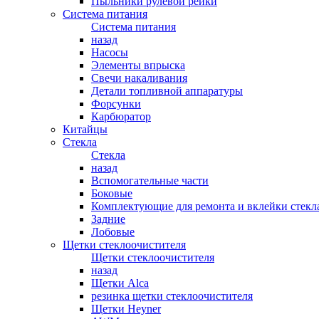
Пыльники рулевой рейки
Система питания
Система питания
назад
Насосы
Элементы впрыска
Свечи накаливания
Детали топливной аппаратуры
Форсунки
Карбюратор
Китайцы
Стекла
Стекла
назад
Вспомогательные части
Боковые
Комплектующие для ремонта и вклейки стекл
Задние
Лобовые
Щетки стеклоочистителя
Щетки стеклоочистителя
назад
Щетки Alca
резинка щетки стеклоочистителя
Щетки Heyner