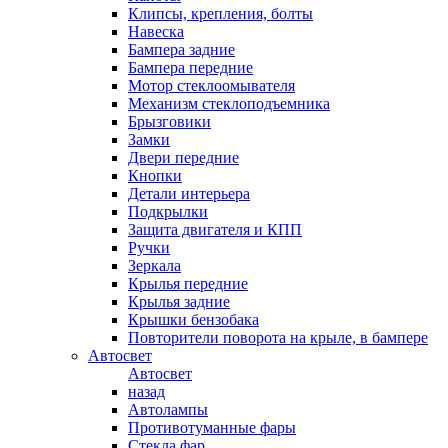
Клипсы, крепления, болты
Навеска
Бампера задние
Бампера передние
Мотор стеклоомывателя
Механизм стеклоподъемника
Брызговики
Замки
Двери передние
Кнопки
Детали интерьера
Подкрылки
Защита двигателя и КПП
Ручки
Зеркала
Крылья передние
Крылья задние
Крышки бензобака
Повторители поворота на крыле, в бампере
Автосвет
Автосвет
назад
Автолампы
Противотуманные фары
Стекла фар