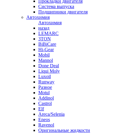
Прокладки двигателя
Система выпуска
Подшипники двигателя
Автохимия
Автохимия
назад
LEMARC
3TON
BiBiCare
Hi-Gear
Mobil
Mannol
Done Deal
Liqui Moly
Luxoil
Runway
Разное
Motul
Addinol
Castrol
Elf
Areca/Selenia
Eneos
Ravenol
Оригинальные жидкости