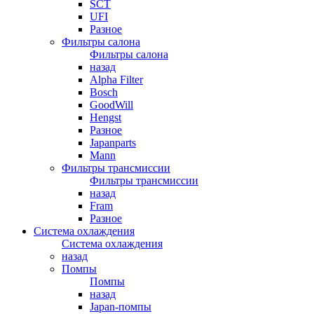
SCT
UFI
Разное
Фильтры салона
Фильтры салона
назад
Alpha Filter
Bosch
GoodWill
Hengst
Разное
Japanparts
Mann
Фильтры трансмиссии
Фильтры трансмиссии
назад
Fram
Разное
Система охлаждения
Система охлаждения
назад
Помпы
Помпы
назад
Japan-помпы