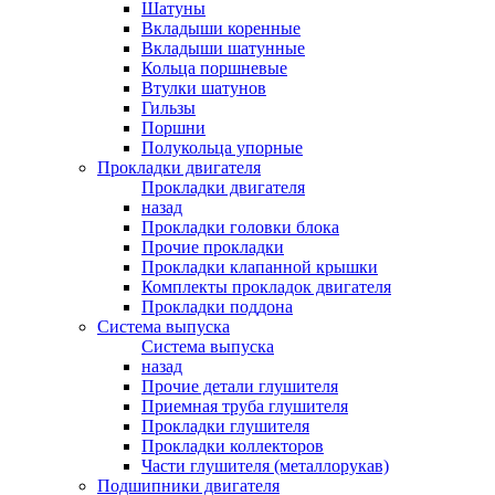
Шатуны
Вкладыши коренные
Вкладыши шатунные
Кольца поршневые
Втулки шатунов
Гильзы
Поршни
Полукольца упорные
Прокладки двигателя
Прокладки двигателя
назад
Прокладки головки блока
Прочие прокладки
Прокладки клапанной крышки
Комплекты прокладок двигателя
Прокладки поддона
Система выпуска
Система выпуска
назад
Прочие детали глушителя
Приемная труба глушителя
Прокладки глушителя
Прокладки коллекторов
Части глушителя (металлорукав)
Подшипники двигателя