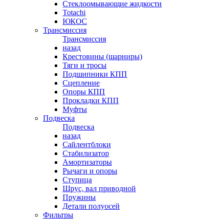
Стеклоомывающие жидкости
Totachi
ЮКОС
Трансмиссия
Трансмиссия
назад
Крестовины (шарниры)
Тяги и тросы
Подшипники КПП
Сцепление
Опоры КПП
Прокладки КПП
Муфты
Подвеска
Подвеска
назад
Сайлентблоки
Стабилизатор
Амортизаторы
Рычаги и опоры
Ступица
Шрус, вал приводной
Пружины
Детали полуосей
Фильтры