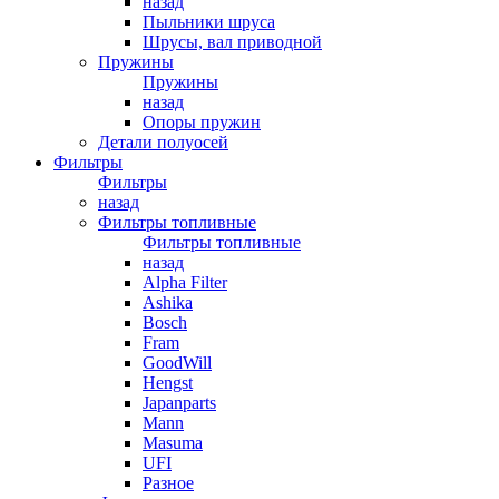
назад
Пыльники шруса
Шрусы, вал приводной
Пружины
Пружины
назад
Опоры пружин
Детали полуосей
Фильтры
Фильтры
назад
Фильтры топливные
Фильтры топливные
назад
Alpha Filter
Ashika
Bosch
Fram
GoodWill
Hengst
Japanparts
Mann
Masuma
UFI
Разное