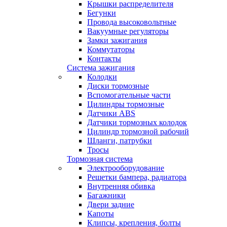
Крышки распределителя
Бегунки
Провода высоковольтные
Вакуумные регуляторы
Замки зажигания
Коммутаторы
Контакты
Система зажигания
Колодки
Диски тормозные
Вспомогательные части
Цилиндры тормозные
Датчики ABS
Датчики тормозных колодок
Цилиндр тормозной рабочий
Шланги, патрубки
Тросы
Тормозная система
Электрооборудование
Решетки бампера, радиатора
Внутренняя обивка
Багажники
Двери задние
Капоты
Клипсы, крепления, болты