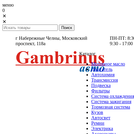
меню
0
✕
✕
г Набережные Челны,
Московский
ПН-ПТ: 8:30 
проспект, 118а
9:30 - 17:00
Каталог
Моторное масло
Двигатель
Автохимия
Трансмиссия
Подвеска
Фильтры
Система охлаждени
Система зажигания
Тормозная система
Кузов
Автосвет
Ремни
Электрика
Аксессуары