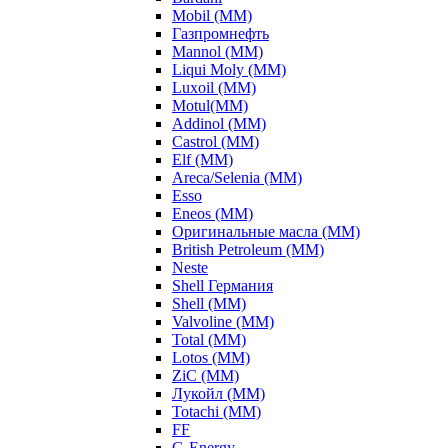
Mobil (ММ)
Газпромнефть
Mannol (ММ)
Liqui Moly (ММ)
Luxoil (ММ)
Motul(ММ)
Addinol (ММ)
Castrol (ММ)
Elf (ММ)
Areca/Selenia (ММ)
Esso
Eneos (ММ)
Оригинальные масла (ММ)
British Petroleum (ММ)
Neste
Shell Германия
Shell (ММ)
Valvoline (ММ)
Total (ММ)
Lotos (ММ)
ZiC (ММ)
Лукойл (ММ)
Totachi (MM)
FF
G-Energy