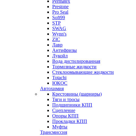
Permatex
Prestone
Pro Seal
Soft99
STP
SWAG
Wynn's
ZIC
Лавр
Антифризы
Лукойл
Вода дистилированная
Тормозные жидкости
Стеклоомывающие жидкости
Totachi
ЮКОС
Автохимия
Крестовины (шарниры)
Тяги и тросы
Подшипники КПП
Сцепление
Опоры КПП
Прокладки КПП
Муфты
Трансмиссия