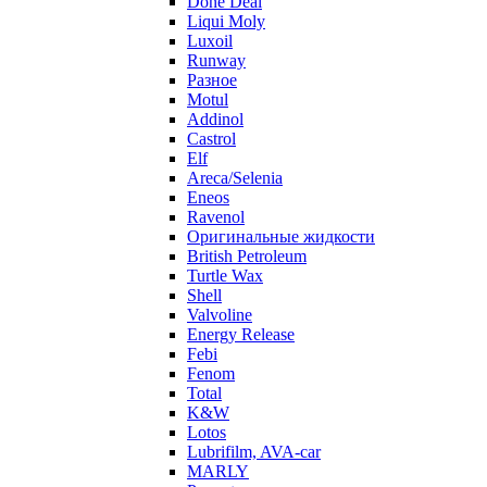
Done Deal
Liqui Moly
Luxoil
Runway
Разное
Motul
Addinol
Castrol
Elf
Areca/Selenia
Eneos
Ravenol
Оригинальные жидкости
British Petroleum
Turtle Wax
Shell
Valvoline
Energy Release
Febi
Fenom
Total
K&W
Lotos
Lubrifilm, AVA-car
MARLY