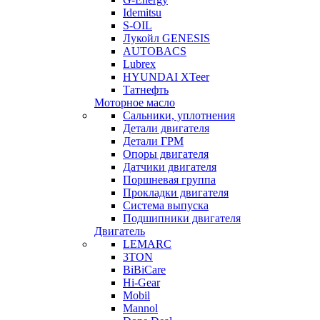
Idemitsu
S-OIL
Лукойл GENESIS
AUTOBACS
Lubrex
HYUNDAI XTeer
Татнефть
Моторное масло
Сальники, уплотнения
Детали двигателя
Детали ГРМ
Опоры двигателя
Датчики двигателя
Поршневая группа
Прокладки двигателя
Система выпуска
Подшипники двигателя
Двигатель
LEMARC
3TON
BiBiCare
Hi-Gear
Mobil
Mannol