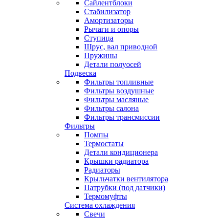
Сайлентблоки
Стабилизатор
Амортизаторы
Рычаги и опоры
Ступица
Шрус, вал приводной
Пружины
Детали полуосей
Подвеска
Фильтры топливные
Фильтры воздушные
Фильтры масляные
Фильтры салона
Фильтры трансмиссии
Фильтры
Помпы
Термостаты
Детали кондиционера
Крышки радиатора
Радиаторы
Крыльчатки вентилятора
Патрубки (под датчики)
Термомуфты
Система охлаждения
Свечи