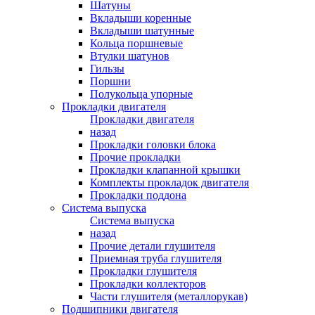
Шатуны
Вкладыши коренные
Вкладыши шатунные
Кольца поршневые
Втулки шатунов
Гильзы
Поршни
Полукольца упорные
Прокладки двигателя
Прокладки двигателя
назад
Прокладки головки блока
Прочие прокладки
Прокладки клапанной крышки
Комплекты прокладок двигателя
Прокладки поддона
Система выпуска
Система выпуска
назад
Прочие детали глушителя
Приемная труба глушителя
Прокладки глушителя
Прокладки коллекторов
Части глушителя (металлорукав)
Подшипники двигателя