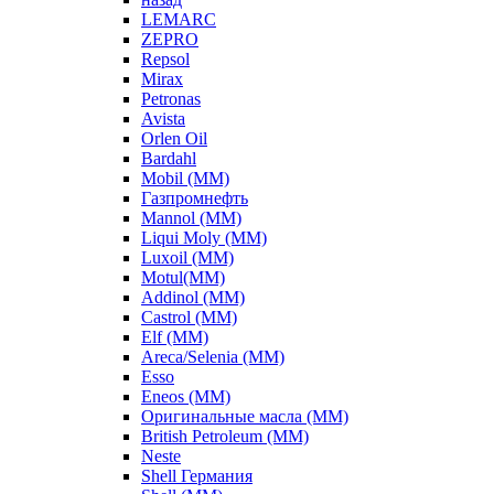
LEMARC
ZEPRO
Repsol
Mirax
Petronas
Avista
Orlen Oil
Bardahl
Mobil (ММ)
Газпромнефть
Mannol (ММ)
Liqui Moly (ММ)
Luxoil (ММ)
Motul(ММ)
Addinol (ММ)
Castrol (ММ)
Elf (ММ)
Areca/Selenia (ММ)
Esso
Eneos (ММ)
Оригинальные масла (ММ)
British Petroleum (ММ)
Neste
Shell Германия