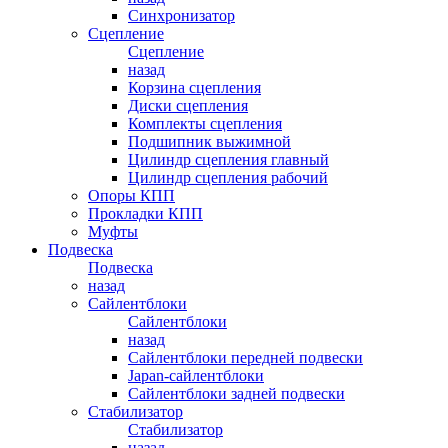
Синхронизатор
Сцепление
Сцепление
назад
Корзина сцепления
Диски сцепления
Комплекты сцепления
Подшипник выжимной
Цилиндр сцепления главный
Цилиндр сцепления рабочий
Опоры КПП
Прокладки КПП
Муфты
Подвеска
Подвеска
назад
Сайлентблоки
Сайлентблоки
назад
Сайлентблоки передней подвески
Japan-сайлентблоки
Сайлентблоки задней подвески
Стабилизатор
Стабилизатор
назад