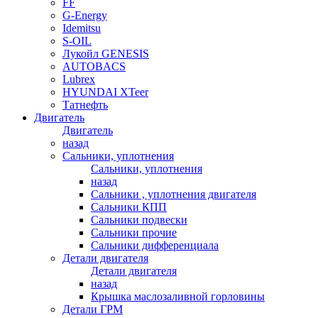
FF
G-Energy
Idemitsu
S-OIL
Лукойл GENESIS
AUTOBACS
Lubrex
HYUNDAI XTeer
Татнефть
Двигатель
Двигатель
назад
Сальники, уплотнения
Сальники, уплотнения
назад
Сальники , уплотнения двигателя
Сальники КПП
Сальники подвески
Сальники прочие
Сальники дифференциала
Детали двигателя
Детали двигателя
назад
Крышка маслозаливной горловины
Детали ГРМ