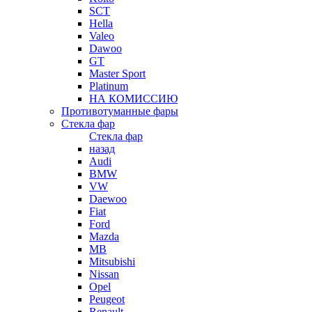
SCT
Hella
Valeo
Dawoo
GT
Master Sport
Platinum
НА КОМИССИЮ
Противотуманные фары
Стекла фар
Стекла фар
назад
Audi
BMW
VW
Daewoo
Fiat
Ford
Mazda
MB
Mitsubishi
Nissan
Opel
Peugeot
Renault