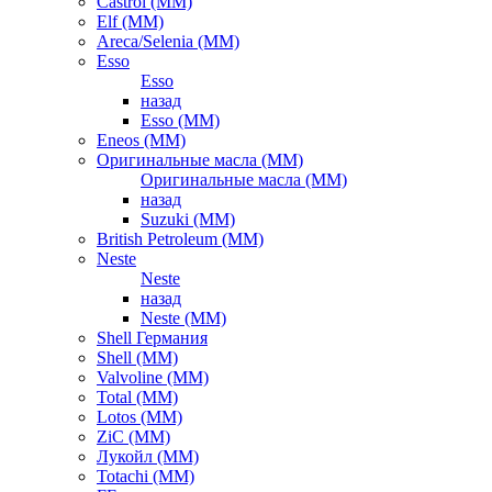
Castrol (ММ)
Elf (ММ)
Areca/Selenia (ММ)
Esso
Esso
назад
Esso (ММ)
Eneos (ММ)
Оригинальные масла (ММ)
Оригинальные масла (ММ)
назад
Suzuki (ММ)
British Petroleum (ММ)
Neste
Neste
назад
Neste (ММ)
Shell Германия
Shell (ММ)
Valvoline (ММ)
Total (ММ)
Lotos (ММ)
ZiC (ММ)
Лукойл (ММ)
Totachi (MM)