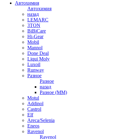
Автохимия
Автохимия
назад
LEMARC
3TON
BiBiCare
Hi-Gear
Mobil
Mannol
Done Deal
Liqui Moly
Luxoil
Runway
Разное
Разное
назад
Разное (ММ)
Motul
Addinol
Castrol
Elf
Areca/Selenia
Eneos
Ravenol
Ravenol