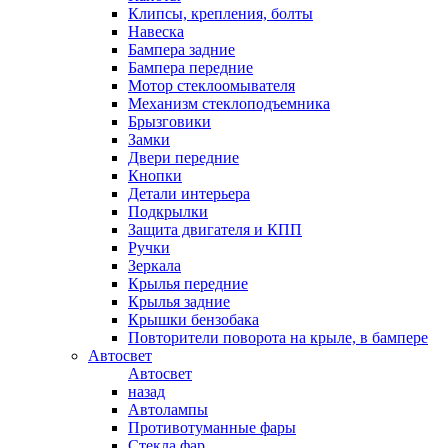
Клипсы, крепления, болты
Навеска
Бампера задние
Бампера передние
Мотор стеклоомывателя
Механизм стеклоподъемника
Брызговики
Замки
Двери передние
Кнопки
Детали интерьера
Подкрылки
Защита двигателя и КПП
Ручки
Зеркала
Крылья передние
Крылья задние
Крышки бензобака
Повторители поворота на крыле, в бампере
Автосвет
Автосвет
назад
Автолампы
Противотуманные фары
Стекла фар