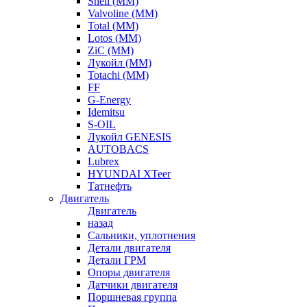
Shell (ММ)
Valvoline (ММ)
Total (ММ)
Lotos (ММ)
ZiC (ММ)
Лукойл (ММ)
Totachi (MM)
FF
G-Energy
Idemitsu
S-OIL
Лукойл GENESIS
AUTOBACS
Lubrex
HYUNDAI XTeer
Татнефть
Двигатель
Двигатель
назад
Сальники, уплотнения
Детали двигателя
Детали ГРМ
Опоры двигателя
Датчики двигателя
Поршневая группа