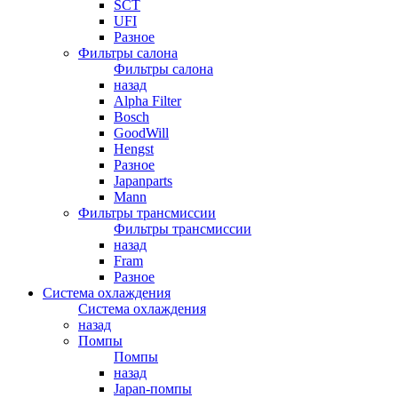
SCT
UFI
Разное
Фильтры салона
Фильтры салона
назад
Alpha Filter
Bosch
GoodWill
Hengst
Разное
Japanparts
Mann
Фильтры трансмиссии
Фильтры трансмиссии
назад
Fram
Разное
Система охлаждения
Система охлаждения
назад
Помпы
Помпы
назад
Japan-помпы