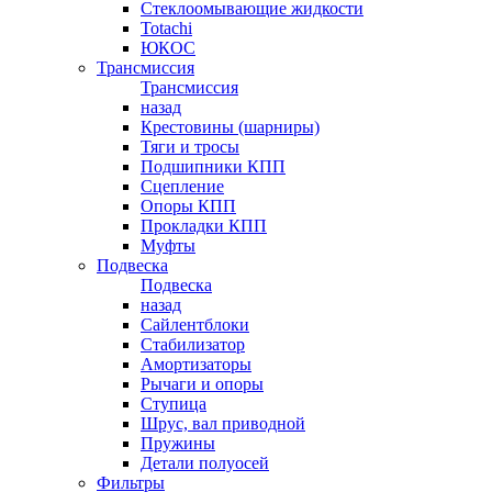
Стеклоомывающие жидкости
Totachi
ЮКОС
Трансмиссия
Трансмиссия
назад
Крестовины (шарниры)
Тяги и тросы
Подшипники КПП
Сцепление
Опоры КПП
Прокладки КПП
Муфты
Подвеска
Подвеска
назад
Сайлентблоки
Стабилизатор
Амортизаторы
Рычаги и опоры
Ступица
Шрус, вал приводной
Пружины
Детали полуосей
Фильтры