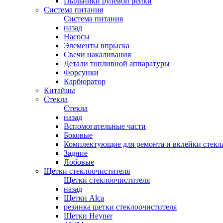
Пыльники рулевой рейки
Система питания
Система питания
назад
Насосы
Элементы впрыска
Свечи накаливания
Детали топливной аппаратуры
Форсунки
Карбюратор
Китайцы
Стекла
Стекла
назад
Вспомогательные части
Боковые
Комплектующие для ремонта и вклейки стекл
Задние
Лобовые
Щетки стеклоочистителя
Щетки стеклоочистителя
назад
Щетки Alca
резинка щетки стеклоочистителя
Щетки Heyner