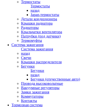
Термостаты
Термостаты
назад
Japan-термостаты
Детали кондиционера
Крышки радиатора
Радиаторы
Крыльчатки вентилятора
Патрубки (под датчики)
Термомуфты
Система зажигания
Система зажигания
назад
Свечи
Крышки распределителя
Бегунки
Бегунки
назад
Бегунки (отечественные авто)
Провода высоковольтные
Вакуумные регуляторы
Замки зажигания
Коммутаторы
Контакты
Тормозная система