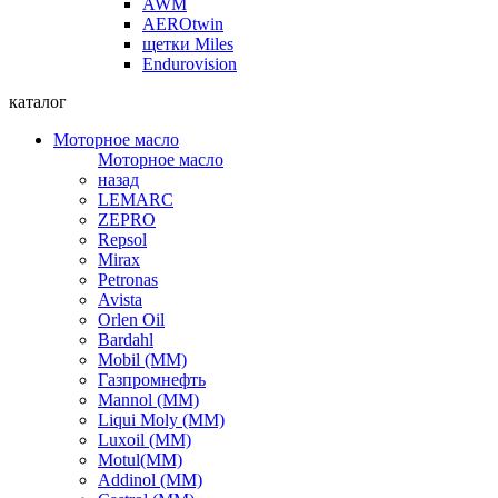
AWM
AEROtwin
щетки Miles
Endurovision
каталог
Моторное масло
Моторное масло
назад
LEMARC
ZEPRO
Repsol
Mirax
Petronas
Avista
Orlen Oil
Bardahl
Mobil (ММ)
Газпромнефть
Mannol (ММ)
Liqui Moly (ММ)
Luxoil (ММ)
Motul(ММ)
Addinol (ММ)