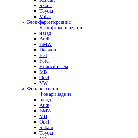
Skoda
Toyota
Volvo
Блок-фары передние
Блок-фары передние
назад
Audi
BMW
Daewoo
Fiat
Ford
Японские а/м
MB
Opel
VW
Фонари задние
Фонари задние
назад
Audi
BMW
MB
Opel
Subaru
Toyota