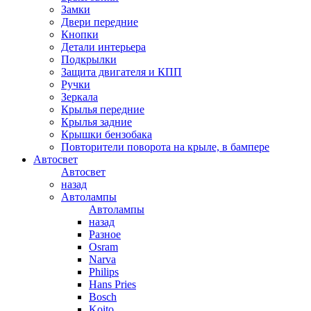
Замки
Двери передние
Кнопки
Детали интерьера
Подкрылки
Защита двигателя и КПП
Ручки
Зеркала
Крылья передние
Крылья задние
Крышки бензобака
Повторители поворота на крыле, в бампере
Автосвет
Автосвет
назад
Автолампы
Автолампы
назад
Разное
Osram
Narva
Philips
Hans Pries
Bosch
Koito