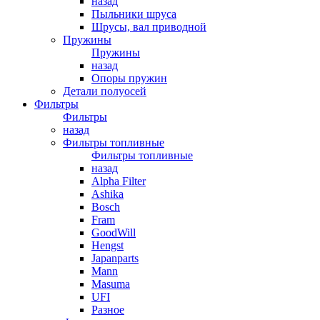
назад
Пыльники шруса
Шрусы, вал приводной
Пружины
Пружины
назад
Опоры пружин
Детали полуосей
Фильтры
Фильтры
назад
Фильтры топливные
Фильтры топливные
назад
Alpha Filter
Ashika
Bosch
Fram
GoodWill
Hengst
Japanparts
Mann
Masuma
UFI
Разное