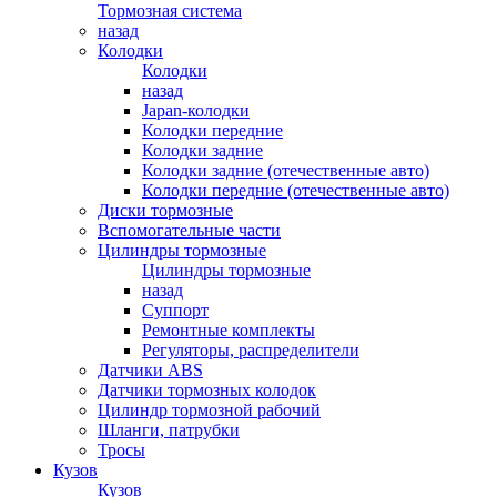
Тормозная система
назад
Колодки
Колодки
назад
Japan-колодки
Колодки передние
Колодки задние
Колодки задние (отечественные авто)
Колодки передние (отечественные авто)
Диски тормозные
Вспомогательные части
Цилиндры тормозные
Цилиндры тормозные
назад
Суппорт
Ремонтные комплекты
Регуляторы, распределители
Датчики ABS
Датчики тормозных колодок
Цилиндр тормозной рабочий
Шланги, патрубки
Тросы
Кузов
Кузов