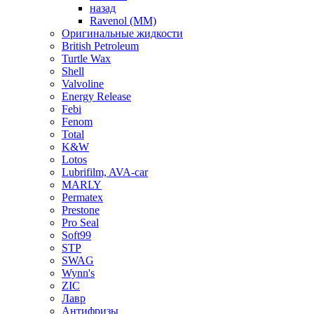
назад
Ravenol (ММ)
Оригинальные жидкости
British Petroleum
Turtle Wax
Shell
Valvoline
Energy Release
Febi
Fenom
Total
K&W
Lotos
Lubrifilm, AVA-car
MARLY
Permatex
Prestone
Pro Seal
Soft99
STP
SWAG
Wynn's
ZIC
Лавр
Антифризы