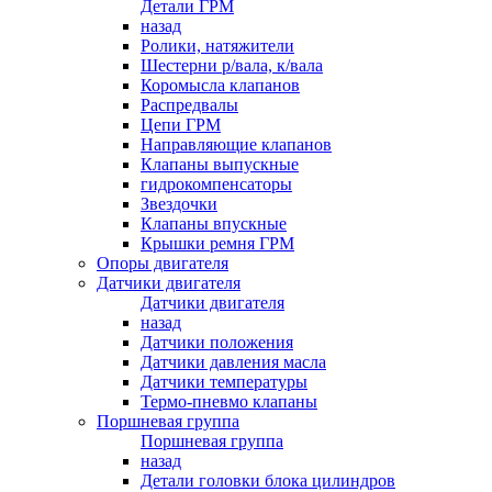
Детали ГРМ
назад
Ролики, натяжители
Шестерни р/вала, к/вала
Коромысла клапанов
Распредвалы
Цепи ГРМ
Направляющие клапанов
Клапаны выпускные
гидрокомпенсаторы
Звездочки
Клапаны впускные
Крышки ремня ГРМ
Опоры двигателя
Датчики двигателя
Датчики двигателя
назад
Датчики положения
Датчики давления масла
Датчики температуры
Термо-пневмо клапаны
Поршневая группа
Поршневая группа
назад
Детали головки блока цилиндров