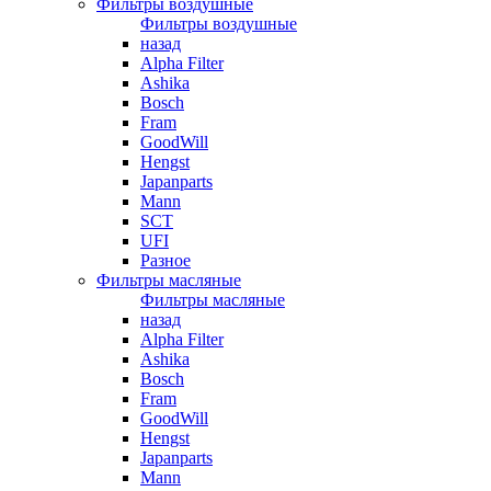
Фильтры воздушные
Фильтры воздушные
назад
Alpha Filter
Ashika
Bosch
Fram
GoodWill
Hengst
Japanparts
Mann
SCT
UFI
Разное
Фильтры масляные
Фильтры масляные
назад
Alpha Filter
Ashika
Bosch
Fram
GoodWill
Hengst
Japanparts
Mann