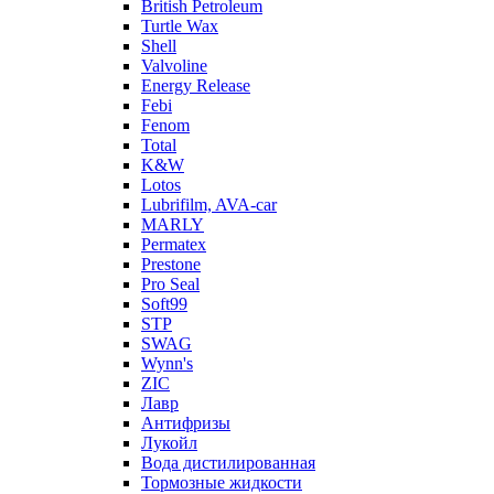
British Petroleum
Turtle Wax
Shell
Valvoline
Energy Release
Febi
Fenom
Total
K&W
Lotos
Lubrifilm, AVA-car
MARLY
Permatex
Prestone
Pro Seal
Soft99
STP
SWAG
Wynn's
ZIC
Лавр
Антифризы
Лукойл
Вода дистилированная
Тормозные жидкости