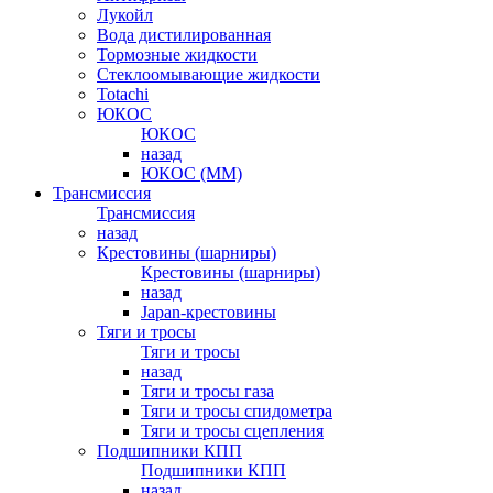
Лукойл
Вода дистилированная
Тормозные жидкости
Стеклоомывающие жидкости
Totachi
ЮКОС
ЮКОС
назад
ЮКОС (ММ)
Трансмиссия
Трансмиссия
назад
Крестовины (шарниры)
Крестовины (шарниры)
назад
Japan-крестовины
Тяги и тросы
Тяги и тросы
назад
Тяги и тросы газа
Тяги и тросы спидометра
Тяги и тросы сцепления
Подшипники КПП
Подшипники КПП
назад