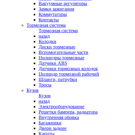
Вакуумные регуляторы
Замки зажигания
Коммутаторы
Контакты
Тормозная система
Тормозная система
назад
Колодки
Диски тормозные
Вспомогательные части
Цилиндры тормозные
Датчики ABS
Датчики тормозных колодок
Цилиндр тормозной рабочий
Шланги, патрубки
Тросы
Кузов
Кузов
назад
Электрооборудование
Решетки бампера, радиатора
Внутренняя обивка
Багажники
Двери задние
Капоты