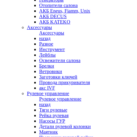
Отопители салона
АКБ Eneus, Fiamm, Unix
АКБ DECUS
АКБ KATEKO
Аксессуары
Аксессуары
назад
Разное
Инструмент
Лейблы
Освежители салона
Брелки
Ветровики
Заготовки ключей
Провода прикуривателя
акс IVF
Рулевое управление
Рулевое управление
назад
Тяги рулевые
Рейка рулевая
Насосы ГУР
Детали рулевой колонки
Маятник