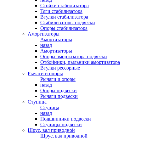
Стойки стабилизатора
Тяги стабилизатора
Втулки стабилизатора
Стабилизаторы подвески
Опоры стабилизатора
Амортизаторы
Амортизаторы
назад
Амортизаторы
Опоры амортизатора подвески
Отбойники, пыльники амортизатора
Втулки рессорные
Рычаги и опоры
Рычаги и опоры
назад
Опоры подвески
Рычаги подвески
Ступица
Ступица
назад
Подшипники подвески
Ступицы подвески
Шрус, вал приводной
Шрус, вал приводной