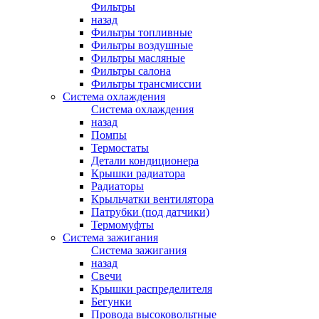
Фильтры
назад
Фильтры топливные
Фильтры воздушные
Фильтры масляные
Фильтры салона
Фильтры трансмиссии
Система охлаждения
Система охлаждения
назад
Помпы
Термостаты
Детали кондиционера
Крышки радиатора
Радиаторы
Крыльчатки вентилятора
Патрубки (под датчики)
Термомуфты
Система зажигания
Система зажигания
назад
Свечи
Крышки распределителя
Бегунки
Провода высоковольтные