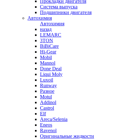
Прокладки двигателя
Система выпуска
Подшипники двигателя
Автохимия
Автохимия
назад
LEMARC
3TON
BiBiCare
Hi-Gear
Mobil
Mannol
Done Deal
Liqui Moly
Luxoil
Runway
Разное
Motul
Addinol
Castrol
Elf
Areca/Selenia
Eneos
Ravenol
Оригинальные жидкости