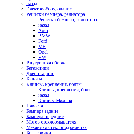
назад
Электрооборудование
Решетки бампера, радиатора
Решетки бампера, радиатора
назад
Audi
BMW
Ford
MB
Opel
VW
Внутренняя обивка
Багажники
Двери задние
Капоты
Клипсы, крепления, болты
Клипсы, крепления, болты
назад
Клипсы Masuma
Навеска
Бампера задние
Бампера передние
Мотор стеклоомывателя
Механизм стеклоподъемника
Брызговики