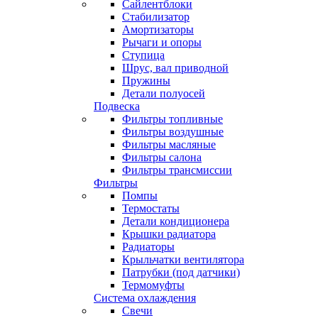
Сайлентблоки
Стабилизатор
Амортизаторы
Рычаги и опоры
Ступица
Шрус, вал приводной
Пружины
Детали полуосей
Подвеска
Фильтры топливные
Фильтры воздушные
Фильтры масляные
Фильтры салона
Фильтры трансмиссии
Фильтры
Помпы
Термостаты
Детали кондиционера
Крышки радиатора
Радиаторы
Крыльчатки вентилятора
Патрубки (под датчики)
Термомуфты
Система охлаждения
Свечи