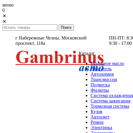
меню
0
✕
✕
г Набережные Челны,
Московский
ПН-ПТ: 8:30 
проспект, 118а
9:30 - 17:00
Каталог
Моторное масло
Двигатель
Автохимия
Трансмиссия
Подвеска
Фильтры
Система охлаждени
Система зажигания
Тормозная система
Кузов
Автосвет
Ремни
Электрика
Аксессуары