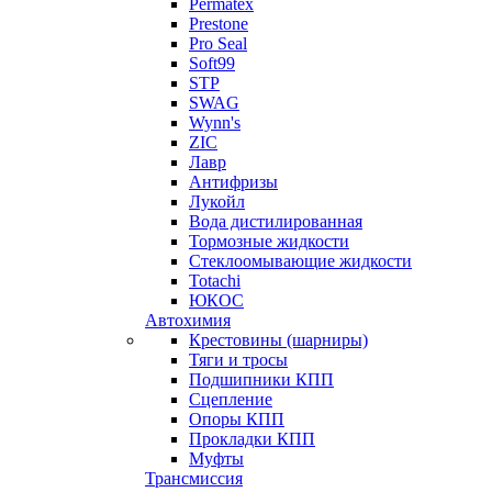
Permatex
Prestone
Pro Seal
Soft99
STP
SWAG
Wynn's
ZIC
Лавр
Антифризы
Лукойл
Вода дистилированная
Тормозные жидкости
Стеклоомывающие жидкости
Totachi
ЮКОС
Автохимия
Крестовины (шарниры)
Тяги и тросы
Подшипники КПП
Сцепление
Опоры КПП
Прокладки КПП
Муфты
Трансмиссия