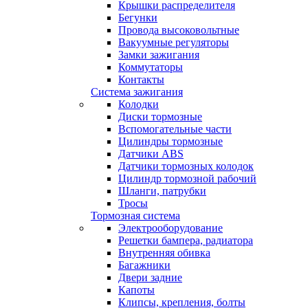
Крышки распределителя
Бегунки
Провода высоковольтные
Вакуумные регуляторы
Замки зажигания
Коммутаторы
Контакты
Система зажигания
Колодки
Диски тормозные
Вспомогательные части
Цилиндры тормозные
Датчики ABS
Датчики тормозных колодок
Цилиндр тормозной рабочий
Шланги, патрубки
Тросы
Тормозная система
Электрооборудование
Решетки бампера, радиатора
Внутренняя обивка
Багажники
Двери задние
Капоты
Клипсы, крепления, болты