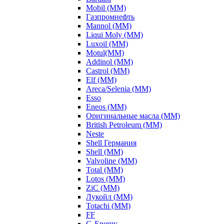
Mobil (ММ)
Газпромнефть
Mannol (ММ)
Liqui Moly (ММ)
Luxoil (ММ)
Motul(ММ)
Addinol (ММ)
Castrol (ММ)
Elf (ММ)
Areca/Selenia (ММ)
Esso
Eneos (ММ)
Оригинальные масла (ММ)
British Petroleum (ММ)
Neste
Shell Германия
Shell (ММ)
Valvoline (ММ)
Total (ММ)
Lotos (ММ)
ZiC (ММ)
Лукойл (ММ)
Totachi (MM)
FF
G-Energy