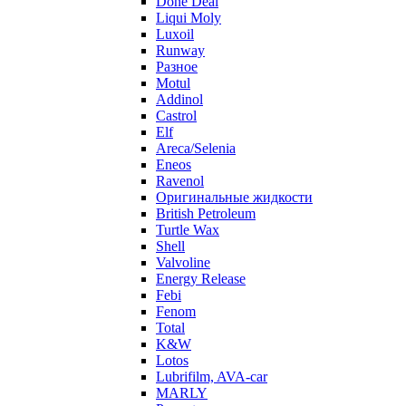
Done Deal
Liqui Moly
Luxoil
Runway
Разное
Motul
Addinol
Castrol
Elf
Areca/Selenia
Eneos
Ravenol
Оригинальные жидкости
British Petroleum
Turtle Wax
Shell
Valvoline
Energy Release
Febi
Fenom
Total
K&W
Lotos
Lubrifilm, AVA-car
MARLY