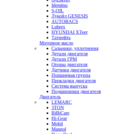
Idemitsu
S-OIL
Лукойл GENESIS
AUTOBACS
Lubrex
HYUNDAI XTeer
Татнефть
Моторное масло
Сальники, уплотнения
Детали двигателя
Детали ГРМ
Опоры двигателя
Датчики двигателя
Поршневая группа
Прокладки двигателя
Система выпуска
Подшипники двигателя
Двигатель
LEMARC
3TON
BiBiCare
Hi-Gear
Mobil
Mannol