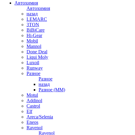
Автохимия
Автохимия
назад
LEMARC
3TON
BiBiCare
Hi-Gear
Mobil
Mannol
Done Deal
Liqui Moly
Luxoil
Runway
Разное
Разное
назад
Разное (ММ)
Motul
Addinol
Castrol
Elf
Areca/Selenia
Eneos
Ravenol
Ravenol