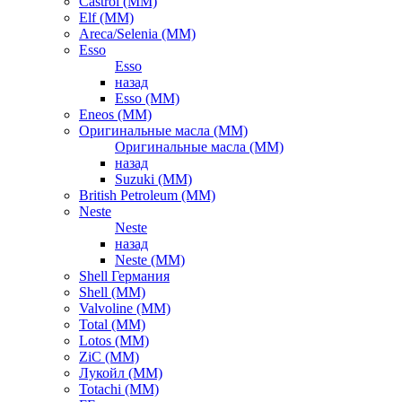
Castrol (ММ)
Elf (ММ)
Areca/Selenia (ММ)
Esso
Esso
назад
Esso (ММ)
Eneos (ММ)
Оригинальные масла (ММ)
Оригинальные масла (ММ)
назад
Suzuki (ММ)
British Petroleum (ММ)
Neste
Neste
назад
Neste (ММ)
Shell Германия
Shell (ММ)
Valvoline (ММ)
Total (ММ)
Lotos (ММ)
ZiC (ММ)
Лукойл (ММ)
Totachi (MM)