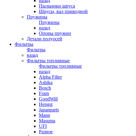
назад
Пыльники шруса
Шрусы, вал приводной
Пружины
Пружины
назад
Опоры пружин
Детали полуосей
Фильтры
Фильтры
назад
Фильтры топливные
Фильтры топливные
назад
Alpha Filter
Ashika
Bosch
Fram
GoodWill
Hengst
Japanparts
Mann
Masuma
UFI
Разное