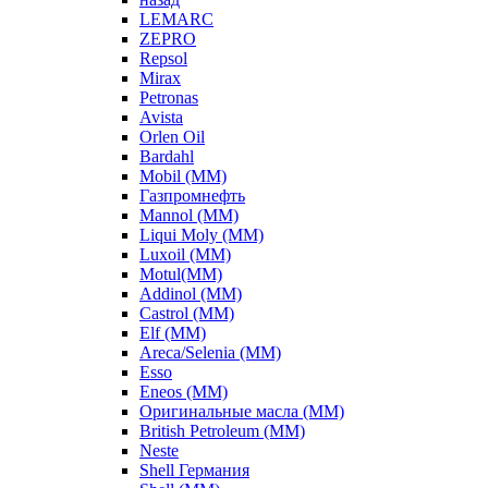
LEMARC
ZEPRO
Repsol
Mirax
Petronas
Avista
Orlen Oil
Bardahl
Mobil (ММ)
Газпромнефть
Mannol (ММ)
Liqui Moly (ММ)
Luxoil (ММ)
Motul(ММ)
Addinol (ММ)
Castrol (ММ)
Elf (ММ)
Areca/Selenia (ММ)
Esso
Eneos (ММ)
Оригинальные масла (ММ)
British Petroleum (ММ)
Neste
Shell Германия