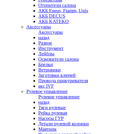
Отопители салона
АКБ Eneus, Fiamm, Unix
АКБ DECUS
АКБ KATEKO
Аксессуары
Аксессуары
назад
Разное
Инструмент
Лейблы
Освежители салона
Брелки
Ветровики
Заготовки ключей
Провода прикуривателя
акс IVF
Рулевое управление
Рулевое управление
назад
Тяги рулевые
Рейка рулевая
Насосы ГУР
Детали рулевой колонки
Маятник