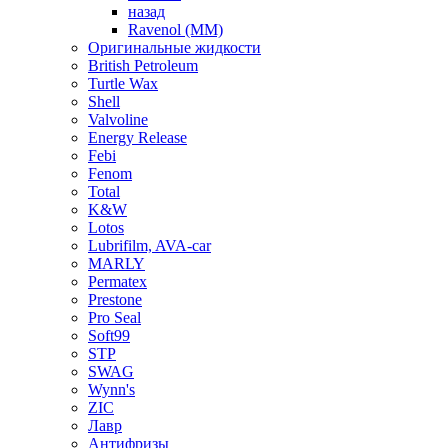
назад
Ravenol (ММ)
Оригинальные жидкости
British Petroleum
Turtle Wax
Shell
Valvoline
Energy Release
Febi
Fenom
Total
K&W
Lotos
Lubrifilm, AVA-car
MARLY
Permatex
Prestone
Pro Seal
Soft99
STP
SWAG
Wynn's
ZIC
Лавр
Антифризы