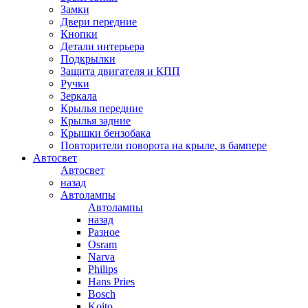
Замки
Двери передние
Кнопки
Детали интерьера
Подкрылки
Защита двигателя и КПП
Ручки
Зеркала
Крылья передние
Крылья задние
Крышки бензобака
Повторители поворота на крыле, в бампере
Автосвет
Автосвет
назад
Автолампы
Автолампы
назад
Разное
Osram
Narva
Philips
Hans Pries
Bosch
Koito