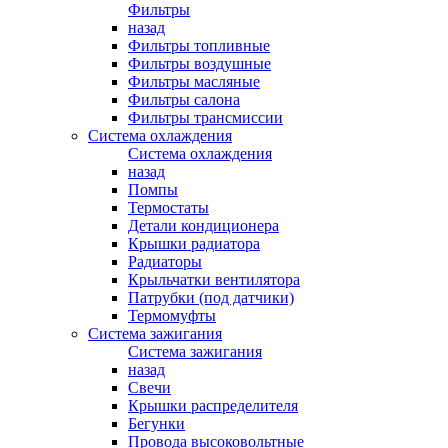
Фильтры
назад
Фильтры топливные
Фильтры воздушные
Фильтры масляные
Фильтры салона
Фильтры трансмиссии
Система охлаждения
Система охлаждения
назад
Помпы
Термостаты
Детали кондиционера
Крышки радиатора
Радиаторы
Крыльчатки вентилятора
Патрубки (под датчики)
Термомуфты
Система зажигания
Система зажигания
назад
Свечи
Крышки распределителя
Бегунки
Провода высоковольтные