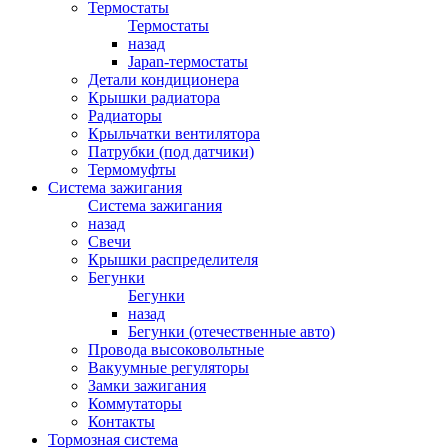
Термостаты
Термостаты
назад
Japan-термостаты
Детали кондиционера
Крышки радиатора
Радиаторы
Крыльчатки вентилятора
Патрубки (под датчики)
Термомуфты
Система зажигания
Система зажигания
назад
Свечи
Крышки распределителя
Бегунки
Бегунки
назад
Бегунки (отечественные авто)
Провода высоковольтные
Вакуумные регуляторы
Замки зажигания
Коммутаторы
Контакты
Тормозная система