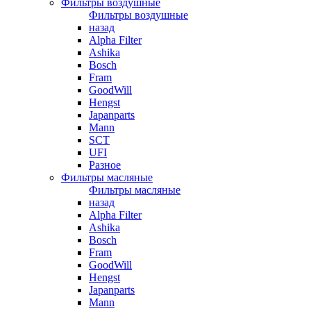
Фильтры воздушные
Фильтры воздушные
назад
Alpha Filter
Ashika
Bosch
Fram
GoodWill
Hengst
Japanparts
Mann
SCT
UFI
Разное
Фильтры масляные
Фильтры масляные
назад
Alpha Filter
Ashika
Bosch
Fram
GoodWill
Hengst
Japanparts
Mann