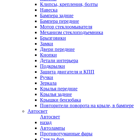
Клипсы, крепления, болты
Навеска
Бампера задние
Бампера передние
Мотор стеклоомывателя
Механизм стеклоподъемника
Брызговики
Замки
Двери передние
Кнопки
Детали интерьера
Подкрылки
Защита двигателя и КПП
Ручки
Зеркала
Крылья передние
Крылья задние
Крышки бензобака
Повторители поворота на крыле, в бампере
Автосвет
Автосвет
назад
Автолампы
Противотуманные фары
Стекла фар