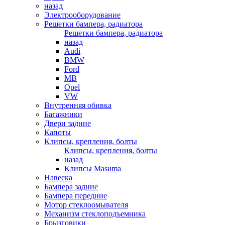
назад
Электрооборудование
Решетки бампера, радиатора
Решетки бампера, радиатора
назад
Audi
BMW
Ford
MB
Opel
VW
Внутренняя обивка
Багажники
Двери задние
Капоты
Клипсы, крепления, болты
Клипсы, крепления, болты
назад
Клипсы Masuma
Навеска
Бампера задние
Бампера передние
Мотор стеклоомывателя
Механизм стеклоподъемника
Брызговики