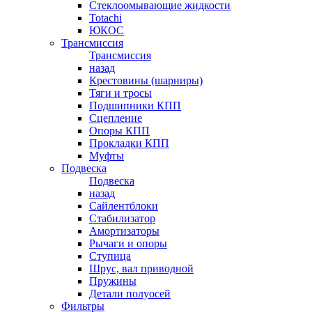
Стеклоомывающие жидкости
Totachi
ЮКОС
Трансмиссия
Трансмиссия
назад
Крестовины (шарниры)
Тяги и тросы
Подшипники КПП
Сцепление
Опоры КПП
Прокладки КПП
Муфты
Подвеска
Подвеска
назад
Сайлентблоки
Стабилизатор
Амортизаторы
Рычаги и опоры
Ступица
Шрус, вал приводной
Пружины
Детали полуосей
Фильтры