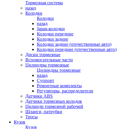
Тормозная система
назад
Колодки
Колодки
назад
Japan-колодки
Колодки передние
Колодки задние
Колодки задние (отечественные авто)
Колодки передние (отечественные авто)
Диски тормозные
Вспомогательные части
Цилиндры тормозные
Цилиндры тормозные
назад
Суппорт
Ремонтные комплекты
Регуляторы, распределители
Датчики ABS
Датчики тормозных колодок
Цилиндр тормозной рабочий
Шланги, патрубки
Тросы
Кузов
Кузов