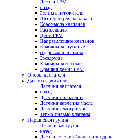
Детали ГРМ
назад
Ролики, натяжители
Шестерни р/вала, к/вала
Коромысла клапанов
Распредвалы
Цепи ГРМ
Направляющие клапанов
Клапаны выпускные
гидрокомпенсаторы
Звездочки
Клапаны впускные
Крышки ремня ГРМ
Опоры двигателя
Датчики двигателя
Датчики двигателя
назад
Датчики положения
Датчики давления масла
Датчики температуры
Термо-пневмо клапаны
Поршневая группа
Поршневая группа
назад
Детали головки блока цилиндров