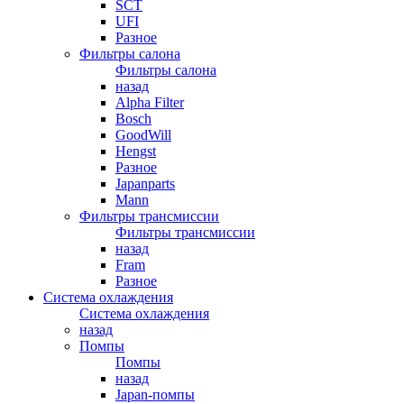
SCT
UFI
Разное
Фильтры салона
Фильтры салона
назад
Alpha Filter
Bosch
GoodWill
Hengst
Разное
Japanparts
Mann
Фильтры трансмиссии
Фильтры трансмиссии
назад
Fram
Разное
Система охлаждения
Система охлаждения
назад
Помпы
Помпы
назад
Japan-помпы