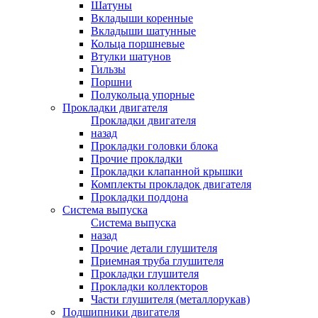
Шатуны
Вкладыши коренные
Вкладыши шатунные
Кольца поршневые
Втулки шатунов
Гильзы
Поршни
Полукольца упорные
Прокладки двигателя
Прокладки двигателя
назад
Прокладки головки блока
Прочие прокладки
Прокладки клапанной крышки
Комплекты прокладок двигателя
Прокладки поддона
Система выпуска
Система выпуска
назад
Прочие детали глушителя
Приемная труба глушителя
Прокладки глушителя
Прокладки коллекторов
Части глушителя (металлорукав)
Подшипники двигателя