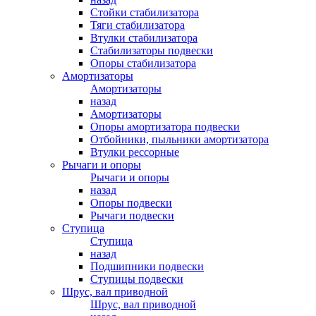
Стойки стабилизатора
Тяги стабилизатора
Втулки стабилизатора
Стабилизаторы подвески
Опоры стабилизатора
Амортизаторы
Амортизаторы
назад
Амортизаторы
Опоры амортизатора подвески
Отбойники, пыльники амортизатора
Втулки рессорные
Рычаги и опоры
Рычаги и опоры
назад
Опоры подвески
Рычаги подвески
Ступица
Ступица
назад
Подшипники подвески
Ступицы подвески
Шрус, вал приводной
Шрус, вал приводной