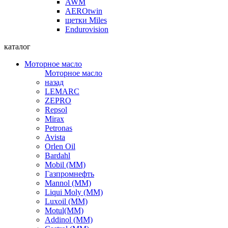
AWM
AEROtwin
щетки Miles
Endurovision
каталог
Моторное масло
Моторное масло
назад
LEMARC
ZEPRO
Repsol
Mirax
Petronas
Avista
Orlen Oil
Bardahl
Mobil (ММ)
Газпромнефть
Mannol (ММ)
Liqui Moly (ММ)
Luxoil (ММ)
Motul(ММ)
Addinol (ММ)