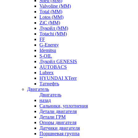
Shell (ММ)
Valvoline (ММ)
Total (ММ)
Lotos (ММ)
ZiC (ММ)
Лукойл (ММ)
Totachi (MM)
FF
G-Energy
Idemitsu
S-OIL
Лукойл GENESIS
AUTOBACS
Lubrex
HYUNDAI XTeer
Татнефть
Двигатель
Двигатель
назад
Сальники, уплотнения
Детали двигателя
Детали ГРМ
Опоры двигателя
Датчики двигателя
Поршневая группа