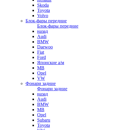
Skoda
Toyota
Volvo
Блок-фары передние
Блок-фары передние
назад
Audi
BMW
Daewoo
Fiat
Ford
Японские а/м
MB
Opel
VW
Фонари задние
Фонари задние
назад
Audi
BMW
MB
Opel
Subaru
Toyota