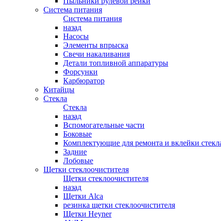
Пыльники рулевой рейки
Система питания
Система питания
назад
Насосы
Элементы впрыска
Свечи накаливания
Детали топливной аппаратуры
Форсунки
Карбюратор
Китайцы
Стекла
Стекла
назад
Вспомогательные части
Боковые
Комплектующие для ремонта и вклейки стекл
Задние
Лобовые
Щетки стеклоочистителя
Щетки стеклоочистителя
назад
Щетки Alca
резинка щетки стеклоочистителя
Щетки Heyner