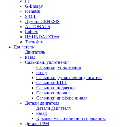
FF
G-Energy
Idemitsu
S-OIL
Лукойл GENESIS
AUTOBACS
Lubrex
HYUNDAI XTeer
Татнефть
Двигатель
Двигатель
назад
Сальники, уплотнения
Сальники, уплотнения
назад
Сальники , уплотнения двигателя
Сальники КПП
Сальники подвески
Сальники прочие
Сальники дифференциала
Детали двигателя
Детали двигателя
назад
Крышка маслозаливной горловины
Детали ГРМ