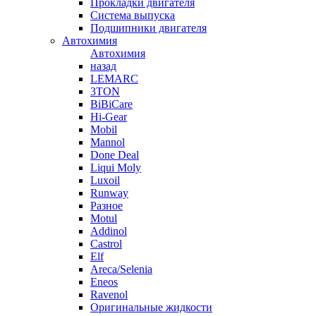
Прокладки двигателя
Система выпуска
Подшипники двигателя
Автохимия
Автохимия
назад
LEMARC
3TON
BiBiCare
Hi-Gear
Mobil
Mannol
Done Deal
Liqui Moly
Luxoil
Runway
Разное
Motul
Addinol
Castrol
Elf
Areca/Selenia
Eneos
Ravenol
Оригинальные жидкости