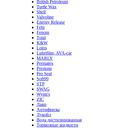
British Petroleum
Turtle Wax
Shell
Valvoline
Energy Release
Febi
Fenom
Total
K&W
Lotos
Lubrifilm, AVA-car
MARLY
Permatex
Prestone
Pro Seal
Soft99
STP
SWAG
Wynn's
ZIC
Лавр
Антифризы
Лукойл
Вода дистилированная
Тормозные жидкости