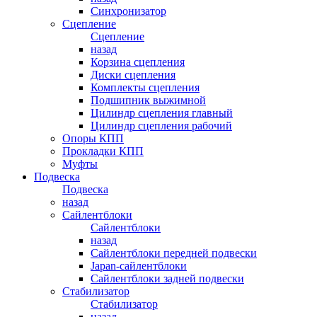
Синхронизатор
Сцепление
Сцепление
назад
Корзина сцепления
Диски сцепления
Комплекты сцепления
Подшипник выжимной
Цилиндр сцепления главный
Цилиндр сцепления рабочий
Опоры КПП
Прокладки КПП
Муфты
Подвеска
Подвеска
назад
Сайлентблоки
Сайлентблоки
назад
Сайлентблоки передней подвески
Japan-сайлентблоки
Сайлентблоки задней подвески
Стабилизатор
Стабилизатор
назад