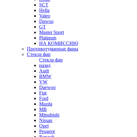
SCT
Hella
Valeo
Dawoo
GT
Master Sport
Platinum
НА КОМИССИЮ
Противотуманные фары
Стекла фар
Стекла фар
назад
Audi
BMW
VW
Daewoo
Fiat
Ford
Mazda
MB
Mitsubishi
Nissan
Opel
Peugeot
Renault