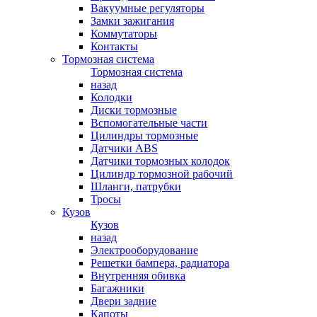
Вакуумные регуляторы
Замки зажигания
Коммутаторы
Контакты
Тормозная система
Тормозная система
назад
Колодки
Диски тормозные
Вспомогательные части
Цилиндры тормозные
Датчики ABS
Датчики тормозных колодок
Цилиндр тормозной рабочий
Шланги, патрубки
Тросы
Кузов
Кузов
назад
Электрооборудование
Решетки бампера, радиатора
Внутренняя обивка
Багажники
Двери задние
Капоты