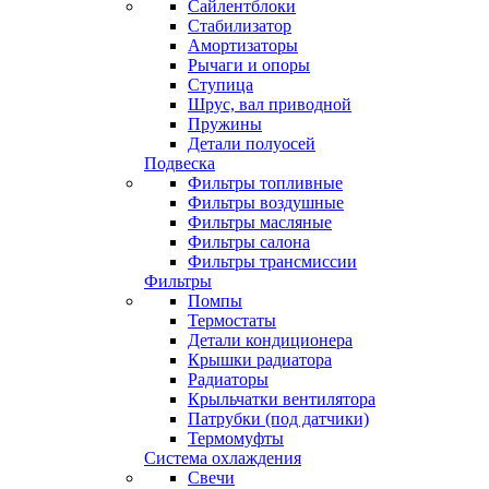
Сайлентблоки
Стабилизатор
Амортизаторы
Рычаги и опоры
Ступица
Шрус, вал приводной
Пружины
Детали полуосей
Подвеска
Фильтры топливные
Фильтры воздушные
Фильтры масляные
Фильтры салона
Фильтры трансмиссии
Фильтры
Помпы
Термостаты
Детали кондиционера
Крышки радиатора
Радиаторы
Крыльчатки вентилятора
Патрубки (под датчики)
Термомуфты
Система охлаждения
Свечи