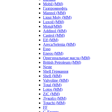
Mobil (ММ)
Газпромнефть
Mannol (ММ)
Liqui Moly (ММ)
Luxoil (ММ)
Motul(ММ)
Addinol (ММ)
Castrol (ММ)
Elf (ММ)
Areca/Selenia (ММ)
Esso
Eneos (ММ)
Оригинальные масла (ММ)
British Petroleum (ММ)
Neste
Shell Германия
Shell (ММ)
Valvoline (ММ)
Total (ММ)
Lotos (ММ)
ZiC (ММ)
Лукойл (ММ)
Totachi (MM)
FF
G-Energy