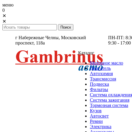
меню
0
✕
✕
г Набережные Челны,
Московский
ПН-ПТ: 8:30 
проспект, 118а
9:30 - 17:00
Каталог
Моторное масло
Двигатель
Автохимия
Трансмиссия
Подвеска
Фильтры
Система охлаждени
Система зажигания
Тормозная система
Кузов
Автосвет
Ремни
Электрика
Аксессуары