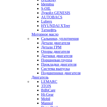
Idemitsu
S-OIL
Лукойл GENESIS
AUTOBACS
Lubrex
HYUNDAI XTeer
Татнефть
Моторное масло
Сальники, уплотнения
Детали двигателя
Детали ГРМ
Опоры двигателя
Датчики двигателя
Поршневая группа
Прокладки двигателя
Система выпуска
Подшипники двигателя
Двигатель
LEMARC
3TON
BiBiCare
Hi-Gear
Mobil
Mannol