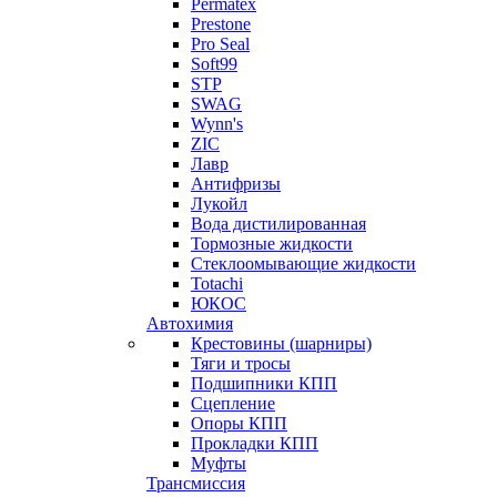
Permatex
Prestone
Pro Seal
Soft99
STP
SWAG
Wynn's
ZIC
Лавр
Антифризы
Лукойл
Вода дистилированная
Тормозные жидкости
Стеклоомывающие жидкости
Totachi
ЮКОС
Автохимия
Крестовины (шарниры)
Тяги и тросы
Подшипники КПП
Сцепление
Опоры КПП
Прокладки КПП
Муфты
Трансмиссия