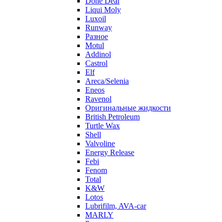
Done Deal
Liqui Moly
Luxoil
Runway
Разное
Motul
Addinol
Castrol
Elf
Areca/Selenia
Eneos
Ravenol
Оригинальные жидкости
British Petroleum
Turtle Wax
Shell
Valvoline
Energy Release
Febi
Fenom
Total
K&W
Lotos
Lubrifilm, AVA-car
MARLY