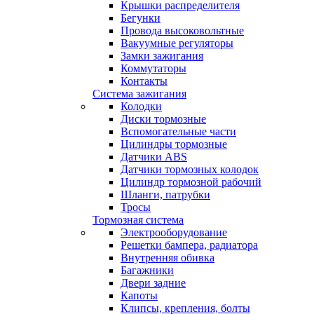
Крышки распределителя
Бегунки
Провода высоковольтные
Вакуумные регуляторы
Замки зажигания
Коммутаторы
Контакты
Система зажигания
Колодки
Диски тормозные
Вспомогательные части
Цилиндры тормозные
Датчики ABS
Датчики тормозных колодок
Цилиндр тормозной рабочий
Шланги, патрубки
Тросы
Тормозная система
Электрооборудование
Решетки бампера, радиатора
Внутренняя обивка
Багажники
Двери задние
Капоты
Клипсы, крепления, болты