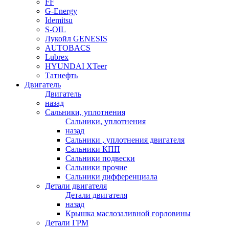
FF
G-Energy
Idemitsu
S-OIL
Лукойл GENESIS
AUTOBACS
Lubrex
HYUNDAI XTeer
Татнефть
Двигатель
Двигатель
назад
Сальники, уплотнения
Сальники, уплотнения
назад
Сальники , уплотнения двигателя
Сальники КПП
Сальники подвески
Сальники прочие
Сальники дифференциала
Детали двигателя
Детали двигателя
назад
Крышка маслозаливной горловины
Детали ГРМ