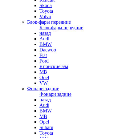
Skoda
Toyota
Volvo
Блок-фары передние
Блок-фары передние
назад
Audi
BMW
Daewoo
Fiat
Ford
Японские а/м
MB
Opel
VW
Фонари задние
Фонари задние
назад
Audi
BMW
MB
Opel
Subaru
Toyota