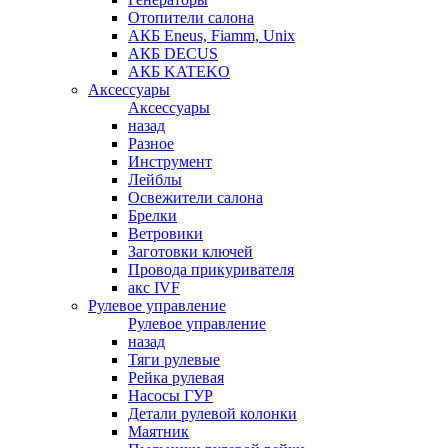
Отопители салона
АКБ Eneus, Fiamm, Unix
АКБ DECUS
АКБ KATEKO
Аксессуары
Аксессуары
назад
Разное
Инструмент
Лейблы
Освежители салона
Брелки
Ветровики
Заготовки ключей
Провода прикуривателя
акс IVF
Рулевое управление
Рулевое управление
назад
Тяги рулевые
Рейка рулевая
Насосы ГУР
Детали рулевой колонки
Маятник