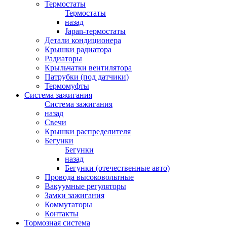
Термостаты
Термостаты
назад
Japan-термостаты
Детали кондиционера
Крышки радиатора
Радиаторы
Крыльчатки вентилятора
Патрубки (под датчики)
Термомуфты
Система зажигания
Система зажигания
назад
Свечи
Крышки распределителя
Бегунки
Бегунки
назад
Бегунки (отечественные авто)
Провода высоковольтные
Вакуумные регуляторы
Замки зажигания
Коммутаторы
Контакты
Тормозная система