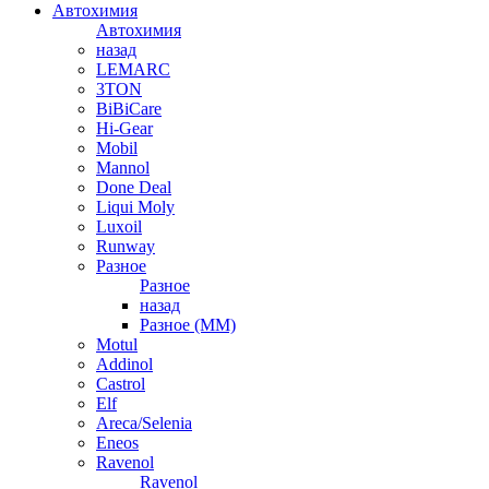
Автохимия
Автохимия
назад
LEMARC
3TON
BiBiCare
Hi-Gear
Mobil
Mannol
Done Deal
Liqui Moly
Luxoil
Runway
Разное
Разное
назад
Разное (ММ)
Motul
Addinol
Castrol
Elf
Areca/Selenia
Eneos
Ravenol
Ravenol