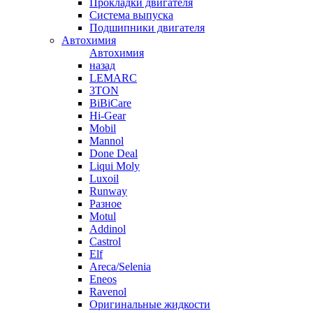
Прокладки двигателя
Система выпуска
Подшипники двигателя
Автохимия
Автохимия
назад
LEMARC
3TON
BiBiCare
Hi-Gear
Mobil
Mannol
Done Deal
Liqui Moly
Luxoil
Runway
Разное
Motul
Addinol
Castrol
Elf
Areca/Selenia
Eneos
Ravenol
Оригинальные жидкости