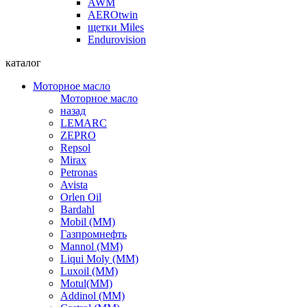
AWM
AEROtwin
щетки Miles
Endurovision
каталог
Моторное масло
Моторное масло
назад
LEMARC
ZEPRO
Repsol
Mirax
Petronas
Avista
Orlen Oil
Bardahl
Mobil (ММ)
Газпромнефть
Mannol (ММ)
Liqui Moly (ММ)
Luxoil (ММ)
Motul(ММ)
Addinol (ММ)