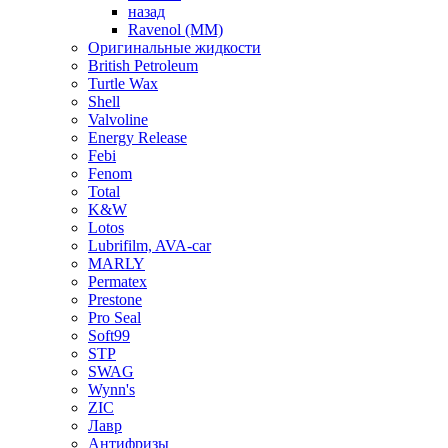
назад
Ravenol (ММ)
Оригинальные жидкости
British Petroleum
Turtle Wax
Shell
Valvoline
Energy Release
Febi
Fenom
Total
K&W
Lotos
Lubrifilm, AVA-car
MARLY
Permatex
Prestone
Pro Seal
Soft99
STP
SWAG
Wynn's
ZIC
Лавр
Антифризы