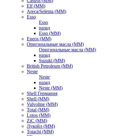
Castrol (ММ)
Elf (ММ)
Areca/Selenia (ММ)
Esso
Esso
назад
Esso (ММ)
Eneos (ММ)
Оригинальные масла (ММ)
Оригинальные масла (ММ)
назад
Suzuki (ММ)
British Petroleum (ММ)
Neste
Neste
назад
Neste (ММ)
Shell Германия
Shell (ММ)
Valvoline (ММ)
Total (ММ)
Lotos (ММ)
ZiC (ММ)
Лукойл (ММ)
Totachi (MM)