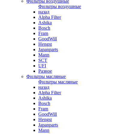
Фильтры воздушные
Фильтры воздушные
назад
Alpha Filter
Ashika
Bosch
Fram
GoodWill
Hengst
Japanparts
Mann
SCT
UFI
Разное
Фильтры масляные
Фильтры масляные
назад
Alpha Filter
Ashika
Bosch
Fram
GoodWill
Hengst
Japanparts
Mann