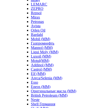
LEMARC
ZEPRO
Repsol
Mirax
Petronas
Avista
Orlen Oil
Bardahl
Mobil (ММ)
Газпромнефть
Mannol (ММ)
Liqui Moly (ММ)
Luxoil (ММ)
Motul(ММ)
Addinol (ММ)
Castrol (ММ)
Elf (ММ)
Areca/Selenia (ММ)
Esso
Eneos (ММ)
Оригинальные масла (ММ)
British Petroleum (ММ)
Neste
Shell Германия