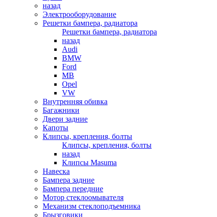
назад
Электрооборудование
Решетки бампера, радиатора
Решетки бампера, радиатора
назад
Audi
BMW
Ford
MB
Opel
VW
Внутренняя обивка
Багажники
Двери задние
Капоты
Клипсы, крепления, болты
Клипсы, крепления, болты
назад
Клипсы Masuma
Навеска
Бампера задние
Бампера передние
Мотор стеклоомывателя
Механизм стеклоподъемника
Брызговики