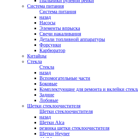
Пыльники рулевой рейки
Система питания
Система питания
назад
Насосы
Элементы впрыска
Свечи накаливания
Детали топливной аппаратуры
Форсунки
Карбюратор
Китайцы
Стекла
Стекла
назад
Вспомогательные части
Боковые
Комплектующие для ремонта и вклейки стекл
Задние
Лобовые
Щетки стеклоочистителя
Щетки стеклоочистителя
назад
Щетки Alca
резинка щетки стеклоочистителя
Щетки Heyner