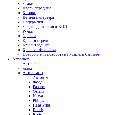
Замки
Двери передние
Кнопки
Детали интерьера
Подкрылки
Защита двигателя и КПП
Ручки
Зеркала
Крылья передние
Крылья задние
Крышки бензобака
Повторители поворота на крыле, в бампере
Автосвет
Автосвет
назад
Автолампы
Автолампы
назад
Разное
Osram
Narva
Philips
Hans Pries
Bosch
Koito