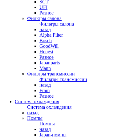
SCT
UFI
Разное
Фильтры салона
Фильтры салона
назад
Alpha Filter
Bosch
GoodWill
Hengst
Разное
Japanparts
Mann
Фильтры трансмиссии
Фильтры трансмиссии
назад
Fram
Разное
Система охлаждения
Система охлаждения
назад
Помпы
Помпы
назад
Japan-помпы