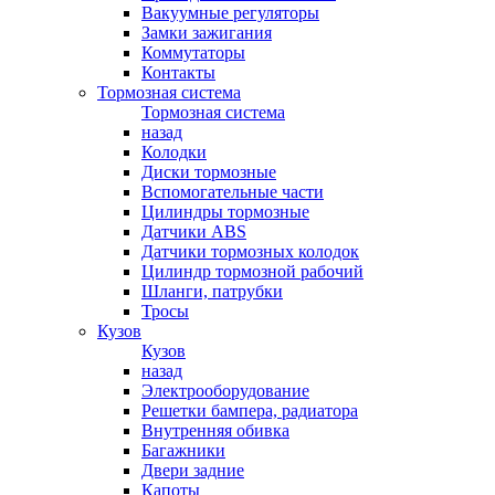
Вакуумные регуляторы
Замки зажигания
Коммутаторы
Контакты
Тормозная система
Тормозная система
назад
Колодки
Диски тормозные
Вспомогательные части
Цилиндры тормозные
Датчики ABS
Датчики тормозных колодок
Цилиндр тормозной рабочий
Шланги, патрубки
Тросы
Кузов
Кузов
назад
Электрооборудование
Решетки бампера, радиатора
Внутренняя обивка
Багажники
Двери задние
Капоты