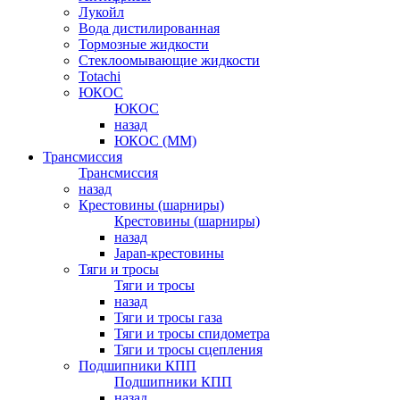
Лукойл
Вода дистилированная
Тормозные жидкости
Стеклоомывающие жидкости
Totachi
ЮКОС
ЮКОС
назад
ЮКОС (ММ)
Трансмиссия
Трансмиссия
назад
Крестовины (шарниры)
Крестовины (шарниры)
назад
Japan-крестовины
Тяги и тросы
Тяги и тросы
назад
Тяги и тросы газа
Тяги и тросы спидометра
Тяги и тросы сцепления
Подшипники КПП
Подшипники КПП
назад