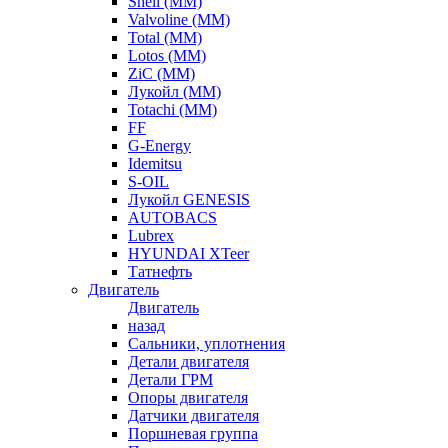
Shell (ММ)
Valvoline (ММ)
Total (ММ)
Lotos (ММ)
ZiC (ММ)
Лукойл (ММ)
Totachi (MM)
FF
G-Energy
Idemitsu
S-OIL
Лукойл GENESIS
AUTOBACS
Lubrex
HYUNDAI XTeer
Татнефть
Двигатель
Двигатель
назад
Сальники, уплотнения
Детали двигателя
Детали ГРМ
Опоры двигателя
Датчики двигателя
Поршневая группа