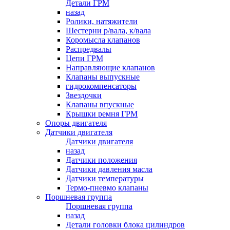
Детали ГРМ
назад
Ролики, натяжители
Шестерни р/вала, к/вала
Коромысла клапанов
Распредвалы
Цепи ГРМ
Направляющие клапанов
Клапаны выпускные
гидрокомпенсаторы
Звездочки
Клапаны впускные
Крышки ремня ГРМ
Опоры двигателя
Датчики двигателя
Датчики двигателя
назад
Датчики положения
Датчики давления масла
Датчики температуры
Термо-пневмо клапаны
Поршневая группа
Поршневая группа
назад
Детали головки блока цилиндров