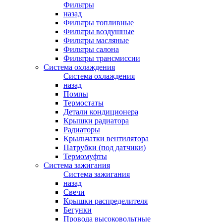
Фильтры
назад
Фильтры топливные
Фильтры воздушные
Фильтры масляные
Фильтры салона
Фильтры трансмиссии
Система охлаждения
Система охлаждения
назад
Помпы
Термостаты
Детали кондиционера
Крышки радиатора
Радиаторы
Крыльчатки вентилятора
Патрубки (под датчики)
Термомуфты
Система зажигания
Система зажигания
назад
Свечи
Крышки распределителя
Бегунки
Провода высоковольтные