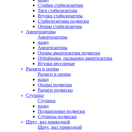
Стойки стабилизатора
Тяги стабилизатора
Втулки стабилизатора
Стабилизаторы подвески
Опоры стабилизатора
Амортизаторы
Амортизаторы
назад
Амортизаторы
Опоры амортизатора подвески
Отбойники, пыльники амортизатора
Втулки рессорные
Рычаги и опоры
Рычаги и опоры
назад
Опоры подвески
Рычаги подвески
Ступица
Ступица
назад
Подшипники подвески
Ступицы подвески
Шрус, вал приводной
Шрус, вал приводной