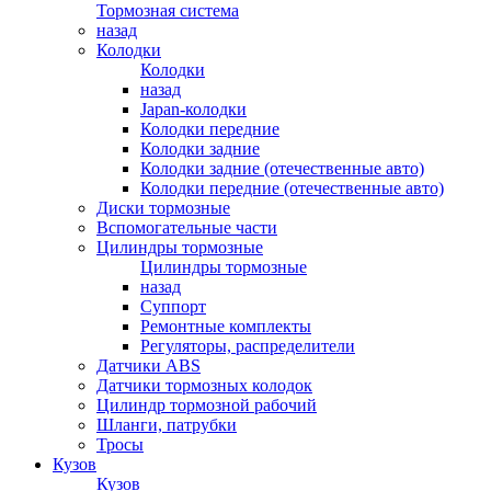
Тормозная система
назад
Колодки
Колодки
назад
Japan-колодки
Колодки передние
Колодки задние
Колодки задние (отечественные авто)
Колодки передние (отечественные авто)
Диски тормозные
Вспомогательные части
Цилиндры тормозные
Цилиндры тормозные
назад
Суппорт
Ремонтные комплекты
Регуляторы, распределители
Датчики ABS
Датчики тормозных колодок
Цилиндр тормозной рабочий
Шланги, патрубки
Тросы
Кузов
Кузов