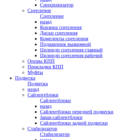
Синхронизатор
Сцепление
Сцепление
назад
Корзина сцепления
Диски сцепления
Комплекты сцепления
Подшипник выжимной
Цилиндр сцепления главный
Цилиндр сцепления рабочий
Опоры КПП
Прокладки КПП
Муфты
Подвеска
Подвеска
назад
Сайлентблоки
Сайлентблоки
назад
Сайлентблоки передней подвески
Japan-сайлентблоки
Сайлентблоки задней подвески
Стабилизатор
Стабилизатор
назад