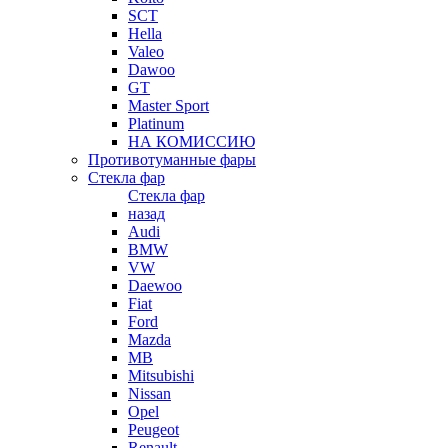
SCT
Hella
Valeo
Dawoo
GT
Master Sport
Platinum
НА КОМИССИЮ
Противотуманные фары
Стекла фар
Стекла фар
назад
Audi
BMW
VW
Daewoo
Fiat
Ford
Mazda
MB
Mitsubishi
Nissan
Opel
Peugeot
Renault