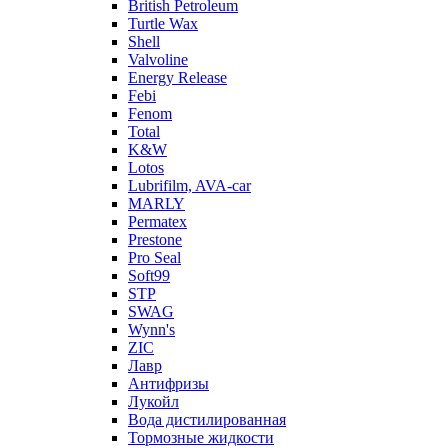
British Petroleum
Turtle Wax
Shell
Valvoline
Energy Release
Febi
Fenom
Total
K&W
Lotos
Lubrifilm, AVA-car
MARLY
Permatex
Prestone
Pro Seal
Soft99
STP
SWAG
Wynn's
ZIC
Лавр
Антифризы
Лукойл
Вода дистилированная
Тормозные жидкости