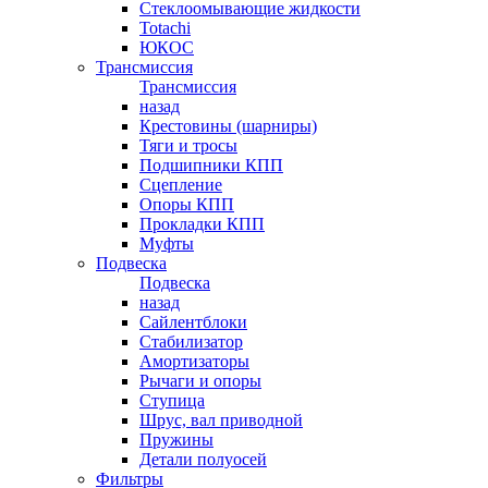
Стеклоомывающие жидкости
Totachi
ЮКОС
Трансмиссия
Трансмиссия
назад
Крестовины (шарниры)
Тяги и тросы
Подшипники КПП
Сцепление
Опоры КПП
Прокладки КПП
Муфты
Подвеска
Подвеска
назад
Сайлентблоки
Стабилизатор
Амортизаторы
Рычаги и опоры
Ступица
Шрус, вал приводной
Пружины
Детали полуосей
Фильтры