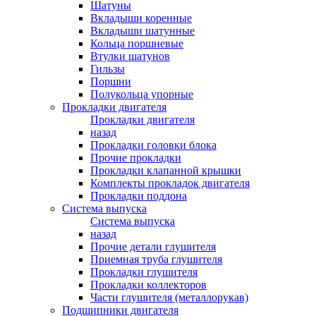
Шатуны
Вкладыши коренные
Вкладыши шатунные
Кольца поршневые
Втулки шатунов
Гильзы
Поршни
Полукольца упорные
Прокладки двигателя
Прокладки двигателя
назад
Прокладки головки блока
Прочие прокладки
Прокладки клапанной крышки
Комплекты прокладок двигателя
Прокладки поддона
Система выпуска
Система выпуска
назад
Прочие детали глушителя
Приемная труба глушителя
Прокладки глушителя
Прокладки коллекторов
Части глушителя (металлорукав)
Подшипники двигателя