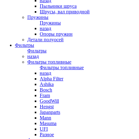
назад
Пыльники шруса
Шрусы, вал приводной
Пружины
Пружины
назад
Опоры пружин
Детали полуосей
Фильтры
Фильтры
назад
Фильтры топливные
Фильтры топливные
назад
Alpha Filter
Ashika
Bosch
Fram
GoodWill
Hengst
Japanparts
Mann
Masuma
UFI
Разное