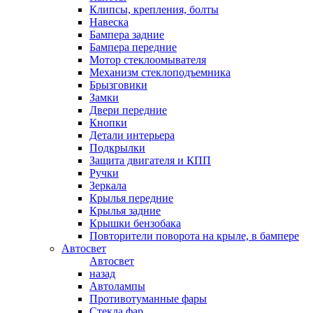
Клипсы, крепления, болты
Навеска
Бампера задние
Бампера передние
Мотор стеклоомывателя
Механизм стеклоподъемника
Брызговики
Замки
Двери передние
Кнопки
Детали интерьера
Подкрылки
Защита двигателя и КПП
Ручки
Зеркала
Крылья передние
Крылья задние
Крышки бензобака
Повторители поворота на крыле, в бампере
Автосвет
Автосвет
назад
Автолампы
Противотуманные фары
Стекла фар