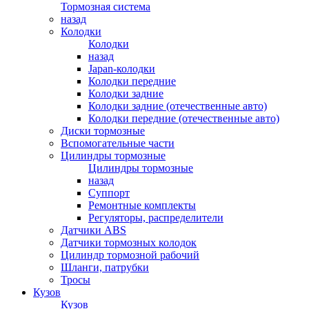
Тормозная система
назад
Колодки
Колодки
назад
Japan-колодки
Колодки передние
Колодки задние
Колодки задние (отечественные авто)
Колодки передние (отечественные авто)
Диски тормозные
Вспомогательные части
Цилиндры тормозные
Цилиндры тормозные
назад
Суппорт
Ремонтные комплекты
Регуляторы, распределители
Датчики ABS
Датчики тормозных колодок
Цилиндр тормозной рабочий
Шланги, патрубки
Тросы
Кузов
Кузов