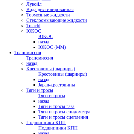
Лукойл
Вода дистилированная
Тормозные жидкости
Стеклоомывающие жидкости
Totachi
ЮКОС
ЮКОС
назад
ЮКОС (ММ)
Трансмиссия
Трансмиссия
назад
Крестовины (шарниры)
Крестовины (шарниры)
назад
Japan-крестовины
Тяги и тросы
Тяги и тросы
назад
Тяги и тросы газа
Тяги и тросы спидометра
Тяги и тросы сцепления
Подшипники КПП
Подшипники КПП
назад