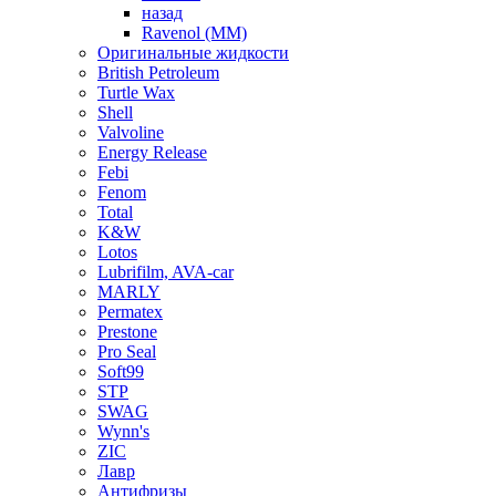
назад
Ravenol (ММ)
Оригинальные жидкости
British Petroleum
Turtle Wax
Shell
Valvoline
Energy Release
Febi
Fenom
Total
K&W
Lotos
Lubrifilm, AVA-car
MARLY
Permatex
Prestone
Pro Seal
Soft99
STP
SWAG
Wynn's
ZIC
Лавр
Антифризы