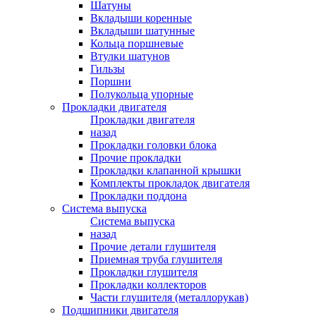
Шатуны
Вкладыши коренные
Вкладыши шатунные
Кольца поршневые
Втулки шатунов
Гильзы
Поршни
Полукольца упорные
Прокладки двигателя
Прокладки двигателя
назад
Прокладки головки блока
Прочие прокладки
Прокладки клапанной крышки
Комплекты прокладок двигателя
Прокладки поддона
Система выпуска
Система выпуска
назад
Прочие детали глушителя
Приемная труба глушителя
Прокладки глушителя
Прокладки коллекторов
Части глушителя (металлорукав)
Подшипники двигателя