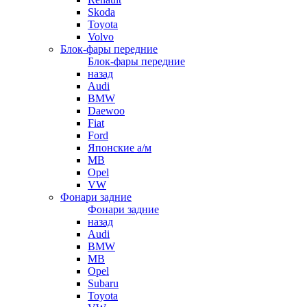
Skoda
Toyota
Volvo
Блок-фары передние
Блок-фары передние
назад
Audi
BMW
Daewoo
Fiat
Ford
Японские а/м
MB
Opel
VW
Фонари задние
Фонари задние
назад
Audi
BMW
MB
Opel
Subaru
Toyota