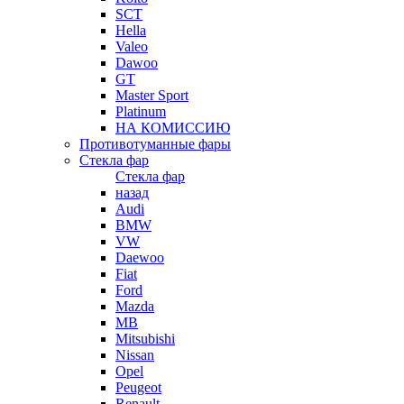
SCT
Hella
Valeo
Dawoo
GT
Master Sport
Platinum
НА КОМИССИЮ
Противотуманные фары
Стекла фар
Стекла фар
назад
Audi
BMW
VW
Daewoo
Fiat
Ford
Mazda
MB
Mitsubishi
Nissan
Opel
Peugeot
Renault