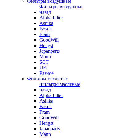
Фильтры воздушные
Фильтры воздушные
назад
Alpha Filter
Ashika
Bosch
Fram
GoodWill
Hengst
Japanparts
Mann
SCT
UFI
Разное
Фильтры масляные
Фильтры масляные
назад
Alpha Filter
Ashika
Bosch
Fram
GoodWill
Hengst
Japanparts
Mann