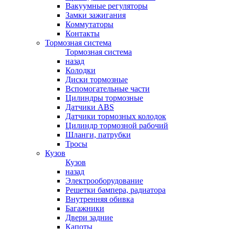
Вакуумные регуляторы
Замки зажигания
Коммутаторы
Контакты
Тормозная система
Тормозная система
назад
Колодки
Диски тормозные
Вспомогательные части
Цилиндры тормозные
Датчики ABS
Датчики тормозных колодок
Цилиндр тормозной рабочий
Шланги, патрубки
Тросы
Кузов
Кузов
назад
Электрооборудование
Решетки бампера, радиатора
Внутренняя обивка
Багажники
Двери задние
Капоты