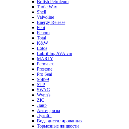
British Petroleum
Turtle Wax
Shell
Valvoline
Energy Release
Febi
Fenom
Total
K&W
Lotos
Lubrifilm, AVA-car
MARLY
Permatex
Prestone
Pro Seal
Soft99
STP
SWAG
Wynn's
ZIC
Лавр
Антифризы
Лукойл
Вода дистилированная
Тормозные жидкости