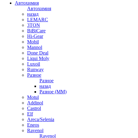
Автохимия
Автохимия
назад
LEMARC
3TON
BiBiCare
Hi-Gear
Mobil
Mannol
Done Deal
Liqui Moly
Luxoil
Runway
Разное
Разное
назад
Разное (ММ)
Motul
Addinol
Castrol
Elf
Areca/Selenia
Eneos
Ravenol
Ravenol