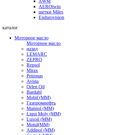
AWM
AEROtwin
щетки Miles
Endurovision
каталог
Моторное масло
Моторное масло
назад
LEMARC
ZEPRO
Repsol
Mirax
Petronas
Avista
Orlen Oil
Bardahl
Mobil (ММ)
Газпромнефть
Mannol (ММ)
Liqui Moly (ММ)
Luxoil (ММ)
Motul(ММ)
Addinol (ММ)