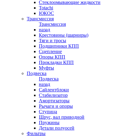
Стеклоомывающие жидкости
Totachi
ЮКОС
Трансмиссия
Трансмиссия
назад
Крестовины (шарниры)
Тяги и тросы
Подшипники КПП
Сцепление
Опоры КПП
Прокладки КПП
Муфты
Подвеска
Подвеска
назад
Сайлентблоки
Стабилизатор
Амортизаторы
Рычаги и опоры
Ступица
Шрус, вал приводной
Пружины
Детали полуосей
Фильтры