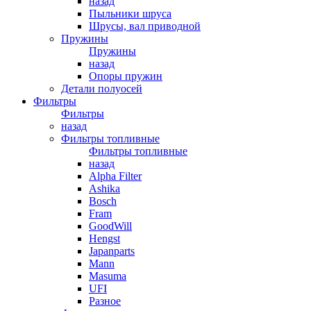
назад
Пыльники шруса
Шрусы, вал приводной
Пружины
Пружины
назад
Опоры пружин
Детали полуосей
Фильтры
Фильтры
назад
Фильтры топливные
Фильтры топливные
назад
Alpha Filter
Ashika
Bosch
Fram
GoodWill
Hengst
Japanparts
Mann
Masuma
UFI
Разное