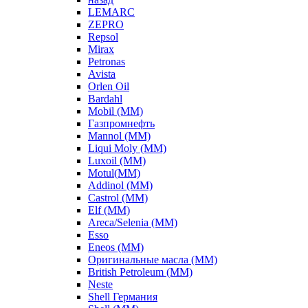
LEMARC
ZEPRO
Repsol
Mirax
Petronas
Avista
Orlen Oil
Bardahl
Mobil (ММ)
Газпромнефть
Mannol (ММ)
Liqui Moly (ММ)
Luxoil (ММ)
Motul(ММ)
Addinol (ММ)
Castrol (ММ)
Elf (ММ)
Areca/Selenia (ММ)
Esso
Eneos (ММ)
Оригинальные масла (ММ)
British Petroleum (ММ)
Neste
Shell Германия