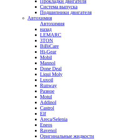
Прокладки двигателя
Система выпуска
Подшипники двигателя
Автохимия
Автохимия
назад
LEMARC
3TON
BiBiCare
Hi-Gear
Mobil
Mannol
Done Deal
Liqui Moly
Luxoil
Runway
Разное
Motul
Addinol
Castrol
Elf
Areca/Selenia
Eneos
Ravenol
Оригинальные жидкости