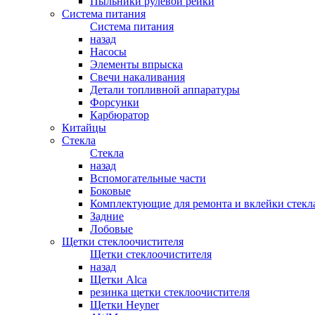
Пыльники рулевой рейки
Система питания
Система питания
назад
Насосы
Элементы впрыска
Свечи накаливания
Детали топливной аппаратуры
Форсунки
Карбюратор
Китайцы
Стекла
Стекла
назад
Вспомогательные части
Боковые
Комплектующие для ремонта и вклейки стекл
Задние
Лобовые
Щетки стеклоочистителя
Щетки стеклоочистителя
назад
Щетки Alca
резинка щетки стеклоочистителя
Щетки Heyner