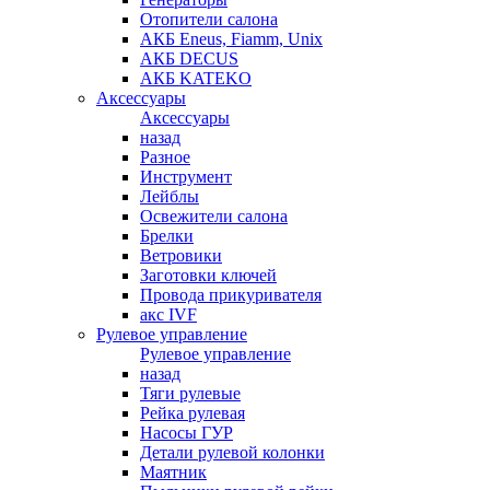
Отопители салона
АКБ Eneus, Fiamm, Unix
АКБ DECUS
АКБ KATEKO
Аксессуары
Аксессуары
назад
Разное
Инструмент
Лейблы
Освежители салона
Брелки
Ветровики
Заготовки ключей
Провода прикуривателя
акс IVF
Рулевое управление
Рулевое управление
назад
Тяги рулевые
Рейка рулевая
Насосы ГУР
Детали рулевой колонки
Маятник