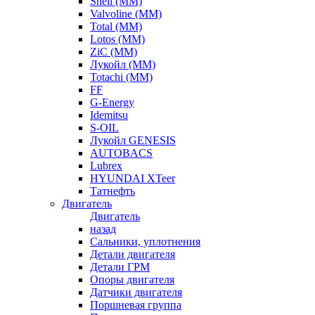
Shell (ММ)
Valvoline (ММ)
Total (ММ)
Lotos (ММ)
ZiC (ММ)
Лукойл (ММ)
Totachi (MM)
FF
G-Energy
Idemitsu
S-OIL
Лукойл GENESIS
AUTOBACS
Lubrex
HYUNDAI XTeer
Татнефть
Двигатель
Двигатель
назад
Сальники, уплотнения
Детали двигателя
Детали ГРМ
Опоры двигателя
Датчики двигателя
Поршневая группа