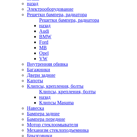
назад
Электрооборудование
Решетки бампера, радиатора
Решетки бампера, радиатора
назад
Audi
BMW
Ford
MB
Opel
VW
Внутренняя обивка
Багажники
Двери задние
Капоты
Клипсы, крепления, болты
Клипсы, крепления, болты
назад
Клипсы Masuma
Навеска
Бампера задние
Бампера передние
Мотор стеклоомывателя
Механизм стеклоподъемника
Брызговики