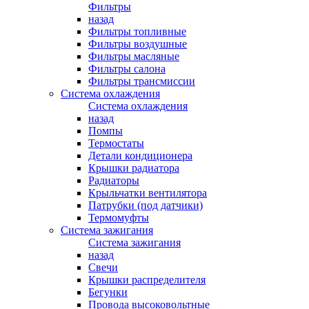
Фильтры
назад
Фильтры топливные
Фильтры воздушные
Фильтры масляные
Фильтры салона
Фильтры трансмиссии
Система охлаждения
Система охлаждения
назад
Помпы
Термостаты
Детали кондиционера
Крышки радиатора
Радиаторы
Крыльчатки вентилятора
Патрубки (под датчики)
Термомуфты
Система зажигания
Система зажигания
назад
Свечи
Крышки распределителя
Бегунки
Провода высоковольтные