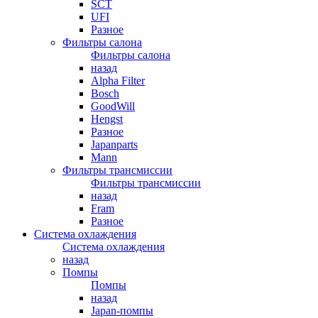
SCT
UFI
Разное
Фильтры салона
Фильтры салона
назад
Alpha Filter
Bosch
GoodWill
Hengst
Разное
Japanparts
Mann
Фильтры трансмиссии
Фильтры трансмиссии
назад
Fram
Разное
Система охлаждения
Система охлаждения
назад
Помпы
Помпы
назад
Japan-помпы