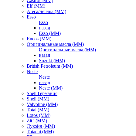
Castrol (ММ)
Elf (ММ)
Areca/Selenia (ММ)
Esso
Esso
назад
Esso (ММ)
Eneos (ММ)
Оригинальные масла (ММ)
Оригинальные масла (ММ)
назад
Suzuki (ММ)
British Petroleum (ММ)
Neste
Neste
назад
Neste (ММ)
Shell Германия
Shell (ММ)
Valvoline (ММ)
Total (ММ)
Lotos (ММ)
ZiC (ММ)
Лукойл (ММ)
Totachi (MM)