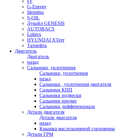
FF
G-Energy
Idemitsu
S-OIL
Лукойл GENESIS
AUTOBACS
Lubrex
HYUNDAI XTeer
Татнефть
Двигатель
Двигатель
назад
Сальники, уплотнения
Сальники, уплотнения
назад
Сальники , уплотнения двигателя
Сальники КПП
Сальники подвески
Сальники прочие
Сальники дифференциала
Детали двигателя
Детали двигателя
назад
Крышка маслозаливной горловины
Детали ГРМ