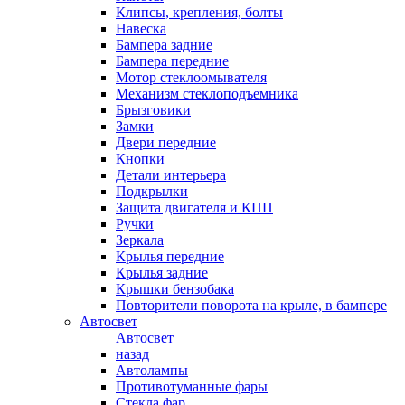
Клипсы, крепления, болты
Навеска
Бампера задние
Бампера передние
Мотор стеклоомывателя
Механизм стеклоподъемника
Брызговики
Замки
Двери передние
Кнопки
Детали интерьера
Подкрылки
Защита двигателя и КПП
Ручки
Зеркала
Крылья передние
Крылья задние
Крышки бензобака
Повторители поворота на крыле, в бампере
Автосвет
Автосвет
назад
Автолампы
Противотуманные фары
Стекла фар