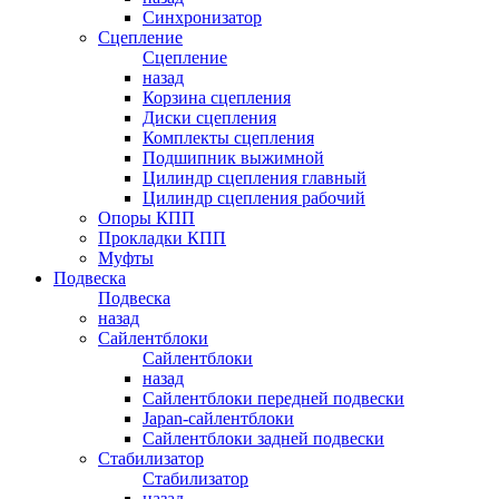
Синхронизатор
Сцепление
Сцепление
назад
Корзина сцепления
Диски сцепления
Комплекты сцепления
Подшипник выжимной
Цилиндр сцепления главный
Цилиндр сцепления рабочий
Опоры КПП
Прокладки КПП
Муфты
Подвеска
Подвеска
назад
Сайлентблоки
Сайлентблоки
назад
Сайлентблоки передней подвески
Japan-сайлентблоки
Сайлентблоки задней подвески
Стабилизатор
Стабилизатор
назад