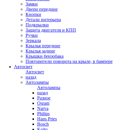
Замки
Двери передние
Кнопки
Детали интерьера
Подкрылки
Защита двигателя и КПП
Ручки
Зеркала
Крылья передние
Крылья задние
Крышки бензобака
Повторители поворота на крыле, в бампере
Автосвет
Автосвет
назад
Автолампы
Автолампы
назад
Разное
Osram
Narva
Philips
Hans Pries
Bosch
Koito