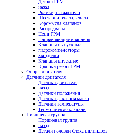
Детали ГРМ
назад
Ролики, натяжители
Шестерни р/вала, к/вала
Коромысла клапанов
Распредвалы
Цепи ГРМ
Направляющие клапанов
Клапаны выпускные
гидрокомпенсаторы
Звездочки
Клапаны впускные
Крышки ремня ГРМ
Опоры двигателя
Датчики двигателя
Датчики двигателя
назад
Датчики положения
Датчики давления масла
Датчики температуры
Термо-пневмо клапаны
Поршневая группа
Поршневая группа
назад
Детали головки блока цилиндров