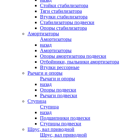
Стойки стабилизатора
Тяги стабилизатора
Втулки стабилизатора
Стабилизаторы подвески
Опоры стабилизатора
Амортизаторы
Амортизаторы
назад
Амортизаторы
Опоры амортизатора подвески
Отбойники, пыльники амортизатора
Втулки рессорные
Рычаги и опоры
Рычаги и опоры
назад
Опоры подвески
Рычаги подвески
Ступица
Ступица
назад
Подшипники подвески
Ступицы подвески
Шрус, вал приводной
Шрус, вал приводной