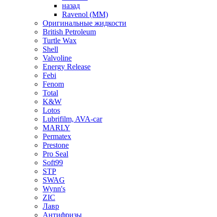
назад
Ravenol (ММ)
Оригинальные жидкости
British Petroleum
Turtle Wax
Shell
Valvoline
Energy Release
Febi
Fenom
Total
K&W
Lotos
Lubrifilm, AVA-car
MARLY
Permatex
Prestone
Pro Seal
Soft99
STP
SWAG
Wynn's
ZIC
Лавр
Антифризы