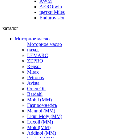
AWM
AEROtwin
щетки Miles
Endurovision
каталог
Моторное масло
Моторное масло
назад
LEMARC
ZEPRO
Repsol
Mirax
Petronas
Avista
Orlen Oil
Bardahl
Mobil (ММ)
Газпромнефть
Mannol (ММ)
Liqui Moly (ММ)
Luxoil (ММ)
Motul(ММ)
Addinol (ММ)