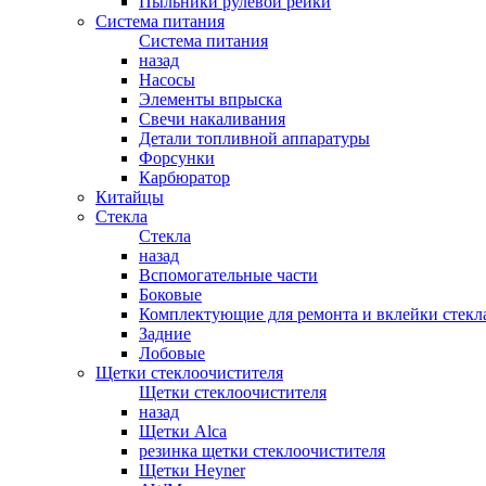
Пыльники рулевой рейки
Система питания
Система питания
назад
Насосы
Элементы впрыска
Свечи накаливания
Детали топливной аппаратуры
Форсунки
Карбюратор
Китайцы
Стекла
Стекла
назад
Вспомогательные части
Боковые
Комплектующие для ремонта и вклейки стекл
Задние
Лобовые
Щетки стеклоочистителя
Щетки стеклоочистителя
назад
Щетки Alca
резинка щетки стеклоочистителя
Щетки Heyner