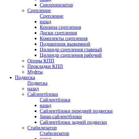
Синхронизатор
Сцепление
Сцепление
назад
Корзина сцепления
Диски сцепления
Комплекты сцепления
Подшипник выжимной
Цилиндр сцепления главный
Цилиндр сцепления рабочий
Опоры КПП
Прокладки КПП
Муфты
Подвеска
Подвеска
назад
Сайлентблоки
Сайлентблоки
назад
Сайлентблоки передней подвески
Japan-сайлентблоки
Сайлентблоки задней подвески
Стабилизатор
Стабилизатор
назад