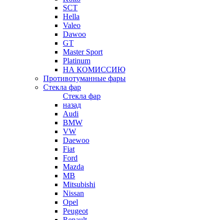
SCT
Hella
Valeo
Dawoo
GT
Master Sport
Platinum
НА КОМИССИЮ
Противотуманные фары
Стекла фар
Стекла фар
назад
Audi
BMW
VW
Daewoo
Fiat
Ford
Mazda
MB
Mitsubishi
Nissan
Opel
Peugeot
Renault