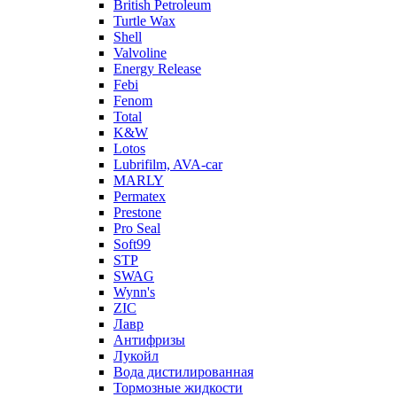
British Petroleum
Turtle Wax
Shell
Valvoline
Energy Release
Febi
Fenom
Total
K&W
Lotos
Lubrifilm, AVA-car
MARLY
Permatex
Prestone
Pro Seal
Soft99
STP
SWAG
Wynn's
ZIC
Лавр
Антифризы
Лукойл
Вода дистилированная
Тормозные жидкости