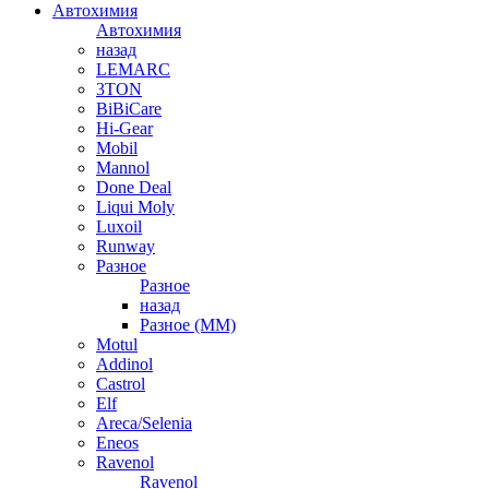
Автохимия
Автохимия
назад
LEMARC
3TON
BiBiCare
Hi-Gear
Mobil
Mannol
Done Deal
Liqui Moly
Luxoil
Runway
Разное
Разное
назад
Разное (ММ)
Motul
Addinol
Castrol
Elf
Areca/Selenia
Eneos
Ravenol
Ravenol