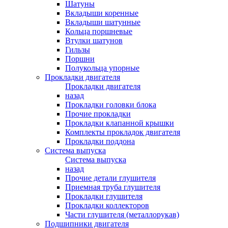
Шатуны
Вкладыши коренные
Вкладыши шатунные
Кольца поршневые
Втулки шатунов
Гильзы
Поршни
Полукольца упорные
Прокладки двигателя
Прокладки двигателя
назад
Прокладки головки блока
Прочие прокладки
Прокладки клапанной крышки
Комплекты прокладок двигателя
Прокладки поддона
Система выпуска
Система выпуска
назад
Прочие детали глушителя
Приемная труба глушителя
Прокладки глушителя
Прокладки коллекторов
Части глушителя (металлорукав)
Подшипники двигателя