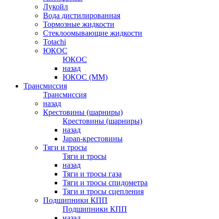
Лукойл
Вода дистилированная
Тормозные жидкости
Стеклоомывающие жидкости
Totachi
ЮКОС
ЮКОС
назад
ЮКОС (ММ)
Трансмиссия
Трансмиссия
назад
Крестовины (шарниры)
Крестовины (шарниры)
назад
Japan-крестовины
Тяги и тросы
Тяги и тросы
назад
Тяги и тросы газа
Тяги и тросы спидометра
Тяги и тросы сцепления
Подшипники КПП
Подшипники КПП
назад