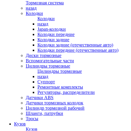
Тормозная система
назад
Колодки
Колодки
назад
Japan-колодки
Колодки передние
Колодки задние
Колодки задние (отечественные авто)
Колодки передние (отечественные авто)
Диски тормозные
Вспомогательные части
Цилиндры тормозные
Цилиндры тормозные
назад
Суппорт
Ремонтные комплекты
Регуляторы, распределители
Датчики ABS
Датчики тормозных колодок
Цилиндр тормозной рабочий
Шланги, патрубки
Тросы
Кузов
Кузов