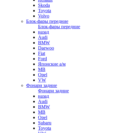
Skoda
Toyota
Volvo
Блок-фары передние
Блок-фары передние
назад
Audi
BMW
Daewoo
Fiat
Ford
Японские а/м
MB
Opel
VW
Фонари задние
Фонари задние
назад
Audi
BMW
MB
Opel
Subaru
Toyota