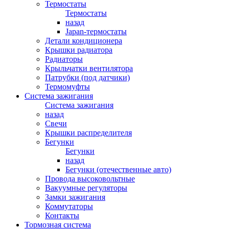
Термостаты
Термостаты
назад
Japan-термостаты
Детали кондиционера
Крышки радиатора
Радиаторы
Крыльчатки вентилятора
Патрубки (под датчики)
Термомуфты
Система зажигания
Система зажигания
назад
Свечи
Крышки распределителя
Бегунки
Бегунки
назад
Бегунки (отечественные авто)
Провода высоковольтные
Вакуумные регуляторы
Замки зажигания
Коммутаторы
Контакты
Тормозная система