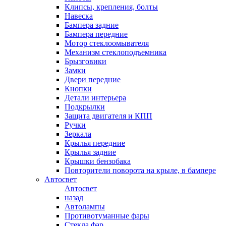
Клипсы, крепления, болты
Навеска
Бампера задние
Бампера передние
Мотор стеклоомывателя
Механизм стеклоподъемника
Брызговики
Замки
Двери передние
Кнопки
Детали интерьера
Подкрылки
Защита двигателя и КПП
Ручки
Зеркала
Крылья передние
Крылья задние
Крышки бензобака
Повторители поворота на крыле, в бампере
Автосвет
Автосвет
назад
Автолампы
Противотуманные фары
Стекла фар