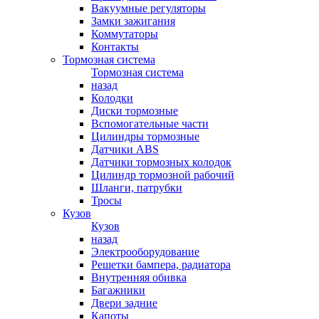
Вакуумные регуляторы
Замки зажигания
Коммутаторы
Контакты
Тормозная система
Тормозная система
назад
Колодки
Диски тормозные
Вспомогательные части
Цилиндры тормозные
Датчики ABS
Датчики тормозных колодок
Цилиндр тормозной рабочий
Шланги, патрубки
Тросы
Кузов
Кузов
назад
Электрооборудование
Решетки бампера, радиатора
Внутренняя обивка
Багажники
Двери задние
Капоты