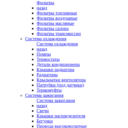
Фильтры
назад
Фильтры топливные
Фильтры воздушные
Фильтры масляные
Фильтры салона
Фильтры трансмиссии
Система охлаждения
Система охлаждения
назад
Помпы
Термостаты
Детали кондиционера
Крышки радиатора
Радиаторы
Крыльчатки вентилятора
Патрубки (под датчики)
Термомуфты
Система зажигания
Система зажигания
назад
Свечи
Крышки распределителя
Бегунки
Провода высоковольтные