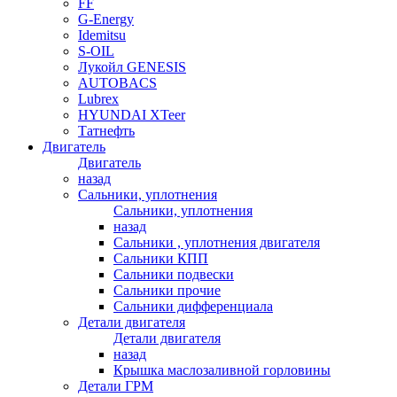
FF
G-Energy
Idemitsu
S-OIL
Лукойл GENESIS
AUTOBACS
Lubrex
HYUNDAI XTeer
Татнефть
Двигатель
Двигатель
назад
Сальники, уплотнения
Сальники, уплотнения
назад
Сальники , уплотнения двигателя
Сальники КПП
Сальники подвески
Сальники прочие
Сальники дифференциала
Детали двигателя
Детали двигателя
назад
Крышка маслозаливной горловины
Детали ГРМ