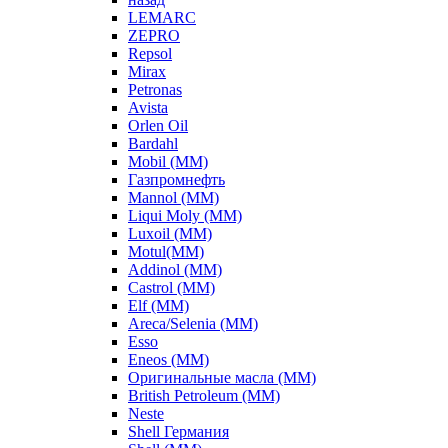
LEMARC
ZEPRO
Repsol
Mirax
Petronas
Avista
Orlen Oil
Bardahl
Mobil (ММ)
Газпромнефть
Mannol (ММ)
Liqui Moly (ММ)
Luxoil (ММ)
Motul(ММ)
Addinol (ММ)
Castrol (ММ)
Elf (ММ)
Areca/Selenia (ММ)
Esso
Eneos (ММ)
Оригинальные масла (ММ)
British Petroleum (ММ)
Neste
Shell Германия