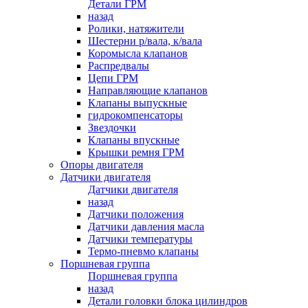
Детали ГРМ
назад
Ролики, натяжители
Шестерни р/вала, к/вала
Коромысла клапанов
Распредвалы
Цепи ГРМ
Направляющие клапанов
Клапаны выпускные
гидрокомпенсаторы
Звездочки
Клапаны впускные
Крышки ремня ГРМ
Опоры двигателя
Датчики двигателя
Датчики двигателя
назад
Датчики положения
Датчики давления масла
Датчики температуры
Термо-пневмо клапаны
Поршневая группа
Поршневая группа
назад
Детали головки блока цилиндров