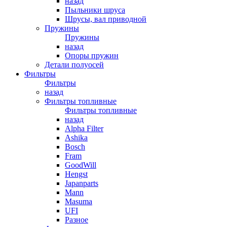
назад
Пыльники шруса
Шрусы, вал приводной
Пружины
Пружины
назад
Опоры пружин
Детали полуосей
Фильтры
Фильтры
назад
Фильтры топливные
Фильтры топливные
назад
Alpha Filter
Ashika
Bosch
Fram
GoodWill
Hengst
Japanparts
Mann
Masuma
UFI
Разное