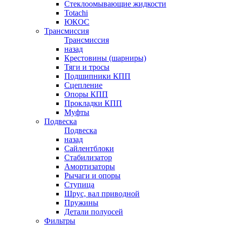
Стеклоомывающие жидкости
Totachi
ЮКОС
Трансмиссия
Трансмиссия
назад
Крестовины (шарниры)
Тяги и тросы
Подшипники КПП
Сцепление
Опоры КПП
Прокладки КПП
Муфты
Подвеска
Подвеска
назад
Сайлентблоки
Стабилизатор
Амортизаторы
Рычаги и опоры
Ступица
Шрус, вал приводной
Пружины
Детали полуосей
Фильтры