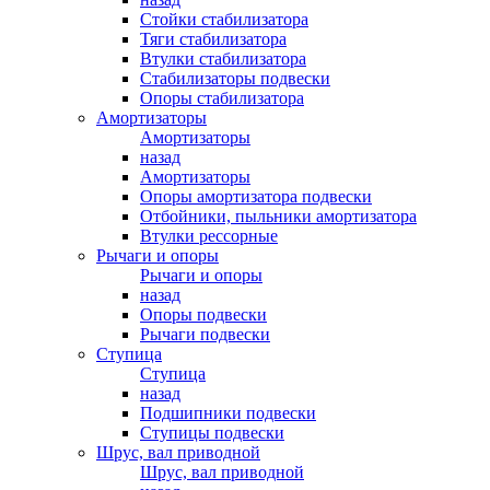
Стойки стабилизатора
Тяги стабилизатора
Втулки стабилизатора
Стабилизаторы подвески
Опоры стабилизатора
Амортизаторы
Амортизаторы
назад
Амортизаторы
Опоры амортизатора подвески
Отбойники, пыльники амортизатора
Втулки рессорные
Рычаги и опоры
Рычаги и опоры
назад
Опоры подвески
Рычаги подвески
Ступица
Ступица
назад
Подшипники подвески
Ступицы подвески
Шрус, вал приводной
Шрус, вал приводной