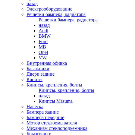
назад
Электрооборудование
Решетки бампера, радиатора
Решетки бампера, радиатора
назад
Audi
BMW
Ford
MB
Opel
VW
Внутренняя обивка
Багажники
Двери задние
Капоты
Клипсы, крепления, болты
Клипсы, крепления, болты
назад
Клипсы Masuma
Навеска
Бампера задние
Бампера передние
Мотор стеклоомывателя
Механизм стеклоподъемника
Брызговики