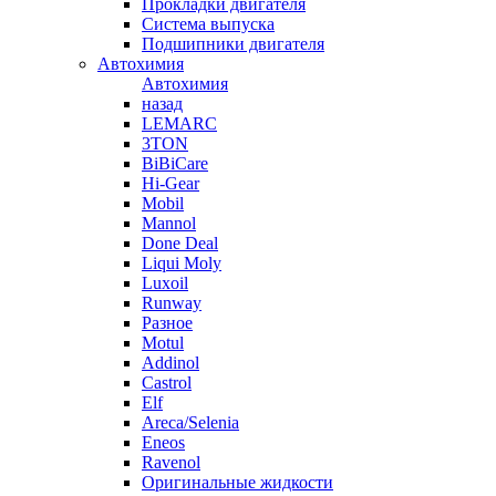
Прокладки двигателя
Система выпуска
Подшипники двигателя
Автохимия
Автохимия
назад
LEMARC
3TON
BiBiCare
Hi-Gear
Mobil
Mannol
Done Deal
Liqui Moly
Luxoil
Runway
Разное
Motul
Addinol
Castrol
Elf
Areca/Selenia
Eneos
Ravenol
Оригинальные жидкости