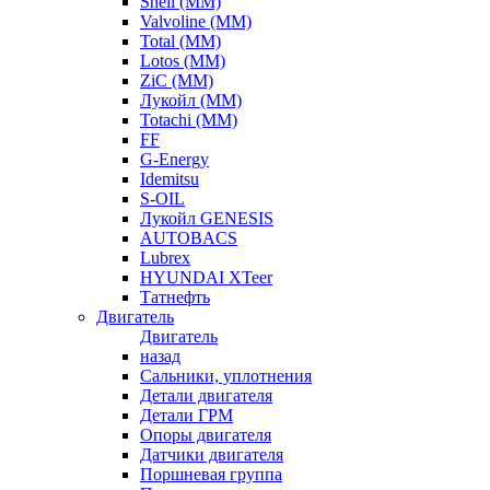
Shell (ММ)
Valvoline (ММ)
Total (ММ)
Lotos (ММ)
ZiC (ММ)
Лукойл (ММ)
Totachi (MM)
FF
G-Energy
Idemitsu
S-OIL
Лукойл GENESIS
AUTOBACS
Lubrex
HYUNDAI XTeer
Татнефть
Двигатель
Двигатель
назад
Сальники, уплотнения
Детали двигателя
Детали ГРМ
Опоры двигателя
Датчики двигателя
Поршневая группа