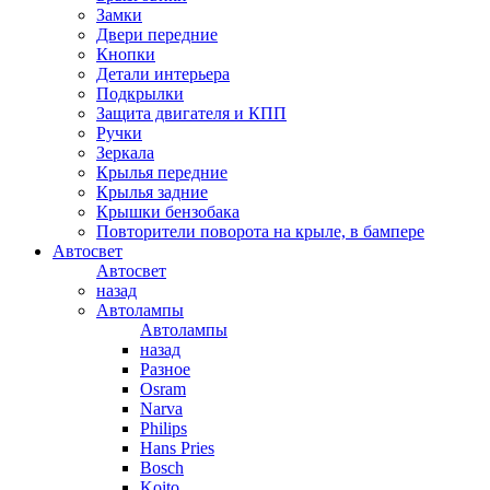
Замки
Двери передние
Кнопки
Детали интерьера
Подкрылки
Защита двигателя и КПП
Ручки
Зеркала
Крылья передние
Крылья задние
Крышки бензобака
Повторители поворота на крыле, в бампере
Автосвет
Автосвет
назад
Автолампы
Автолампы
назад
Разное
Osram
Narva
Philips
Hans Pries
Bosch
Koito