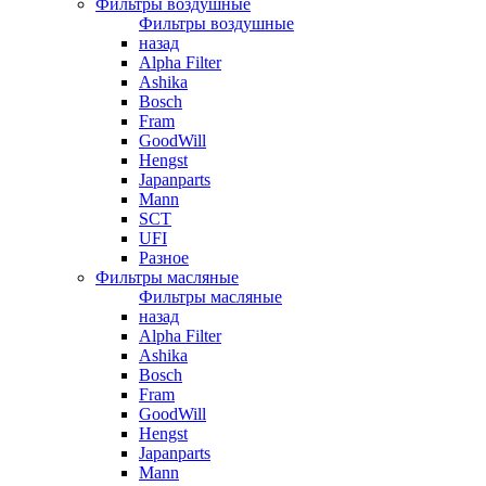
Фильтры воздушные
Фильтры воздушные
назад
Alpha Filter
Ashika
Bosch
Fram
GoodWill
Hengst
Japanparts
Mann
SCT
UFI
Разное
Фильтры масляные
Фильтры масляные
назад
Alpha Filter
Ashika
Bosch
Fram
GoodWill
Hengst
Japanparts
Mann