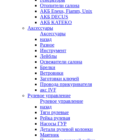
Отопители салона
АКБ Eneus, Fiamm, Unix
АКБ DECUS
АКБ KATEKO
Аксессуары
Аксессуары
назад
Разное
Инструмент
Лейблы
Освежители салона
Брелки
Ветровики
Заготовки ключей
Провода прикуривателя
акс IVF
Рулевое управление
Рулевое управление
назад
Тяги рулевые
Рейка рулевая
Насосы ГУР
Детали рулевой колонки
Маятник