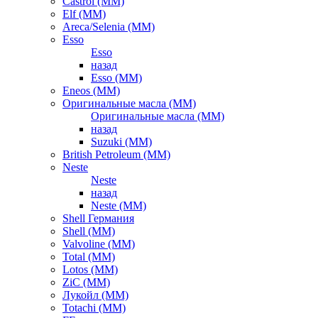
Castrol (ММ)
Elf (ММ)
Areca/Selenia (ММ)
Esso
Esso
назад
Esso (ММ)
Eneos (ММ)
Оригинальные масла (ММ)
Оригинальные масла (ММ)
назад
Suzuki (ММ)
British Petroleum (ММ)
Neste
Neste
назад
Neste (ММ)
Shell Германия
Shell (ММ)
Valvoline (ММ)
Total (ММ)
Lotos (ММ)
ZiC (ММ)
Лукойл (ММ)
Totachi (MM)