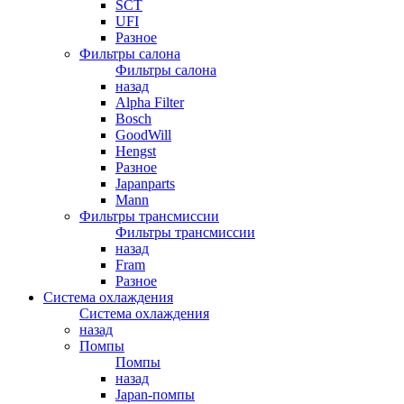
SCT
UFI
Разное
Фильтры салона
Фильтры салона
назад
Alpha Filter
Bosch
GoodWill
Hengst
Разное
Japanparts
Mann
Фильтры трансмиссии
Фильтры трансмиссии
назад
Fram
Разное
Система охлаждения
Система охлаждения
назад
Помпы
Помпы
назад
Japan-помпы