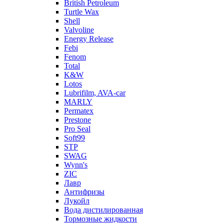
British Petroleum
Turtle Wax
Shell
Valvoline
Energy Release
Febi
Fenom
Total
K&W
Lotos
Lubrifilm, AVA-car
MARLY
Permatex
Prestone
Pro Seal
Soft99
STP
SWAG
Wynn's
ZIC
Лавр
Антифризы
Лукойл
Вода дистилированная
Тормозные жидкости