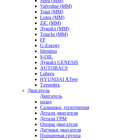
Shell (ММ)
Valvoline (ММ)
Total (ММ)
Lotos (ММ)
ZiC (ММ)
Лукойл (ММ)
Totachi (MM)
FF
G-Energy
Idemitsu
S-OIL
Лукойл GENESIS
AUTOBACS
Lubrex
HYUNDAI XTeer
Татнефть
Двигатель
Двигатель
назад
Сальники, уплотнения
Детали двигателя
Детали ГРМ
Опоры двигателя
Датчики двигателя
Поршневая группа