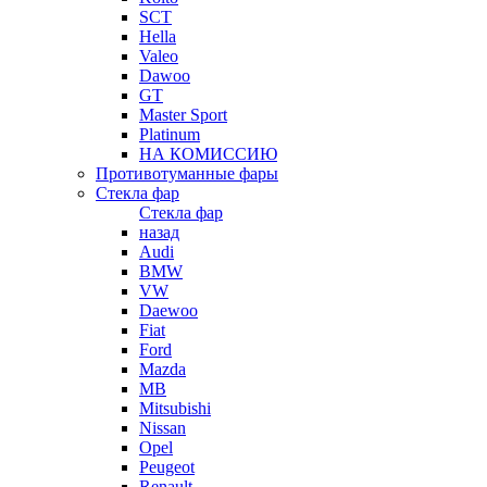
SCT
Hella
Valeo
Dawoo
GT
Master Sport
Platinum
НА КОМИССИЮ
Противотуманные фары
Стекла фар
Стекла фар
назад
Audi
BMW
VW
Daewoo
Fiat
Ford
Mazda
MB
Mitsubishi
Nissan
Opel
Peugeot
Renault