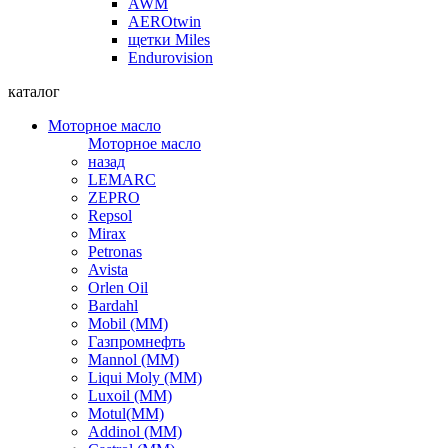
AWM
AEROtwin
щетки Miles
Endurovision
каталог
Моторное масло
Моторное масло
назад
LEMARC
ZEPRO
Repsol
Mirax
Petronas
Avista
Orlen Oil
Bardahl
Mobil (ММ)
Газпромнефть
Mannol (ММ)
Liqui Moly (ММ)
Luxoil (ММ)
Motul(ММ)
Addinol (ММ)