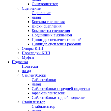
Синхронизатор
Сцепление
Сцепление
назад
Корзина сцепления
Диски сцепления
Комплекты сцепления
Подшипник выжимной
Цилиндр сцепления главный
Цилиндр сцепления рабочий
Опоры КПП
Прокладки КПП
Муфты
Подвеска
Подвеска
назад
Сайлентблоки
Сайлентблоки
назад
Сайлентблоки передней подвески
Japan-сайлентблоки
Сайлентблоки задней подвески
Стабилизатор
Стабилизатор
назад