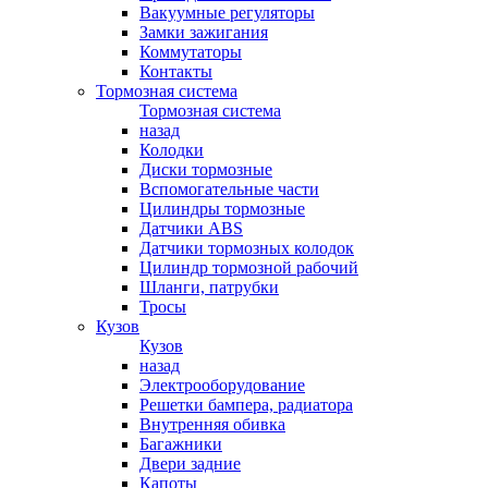
Вакуумные регуляторы
Замки зажигания
Коммутаторы
Контакты
Тормозная система
Тормозная система
назад
Колодки
Диски тормозные
Вспомогательные части
Цилиндры тормозные
Датчики ABS
Датчики тормозных колодок
Цилиндр тормозной рабочий
Шланги, патрубки
Тросы
Кузов
Кузов
назад
Электрооборудование
Решетки бампера, радиатора
Внутренняя обивка
Багажники
Двери задние
Капоты