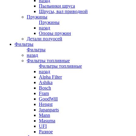
назад
Пыльники шруса
Шрусы, вал приводной
Пружины
Пружины
назад
Опоры пружин
Детали полуосей
Фильтры
Фильтры
назад
Фильтры топливные
Фильтры топливные
назад
Alpha Filter
Ashika
Bosch
Fram
GoodWill
Hengst
Japanparts
Mann
Masuma
UFI
Разное