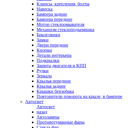
Клипсы, крепления, болты
Навеска
Бампера задние
Бампера передние
Мотор стеклоомывателя
Механизм стеклоподъемника
Брызговики
Замки
Двери передние
Кнопки
Детали интерьера
Подкрылки
Защита двигателя и КПП
Ручки
Зеркала
Крылья передние
Крылья задние
Крышки бензобака
Повторители поворота на крыле, в бампере
Автосвет
Автосвет
назад
Автолампы
Противотуманные фары
Стекла фар