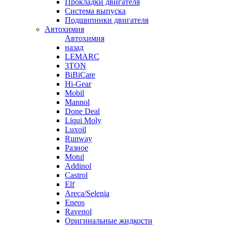
Прокладки двигателя
Система выпуска
Подшипники двигателя
Автохимия
Автохимия
назад
LEMARC
3TON
BiBiCare
Hi-Gear
Mobil
Mannol
Done Deal
Liqui Moly
Luxoil
Runway
Разное
Motul
Addinol
Castrol
Elf
Areca/Selenia
Eneos
Ravenol
Оригинальные жидкости