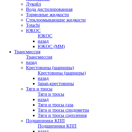
Лукойл
Вода дистилированная
Тормозные жидкости
Стеклоомывающие жидкости
Totachi
ЮКОС
ЮКОС
назад
ЮКОС (ММ)
Трансмиссия
Трансмиссия
назад
Крестовины (шарниры)
Крестовины (шарниры)
назад
Japan-крестовины
Тяги и тросы
Тяги и тросы
назад
Тяги и тросы газа
Тяги и тросы спидометра
Тяги и тросы сцепления
Подшипники КПП
Подшипники КПП
назад