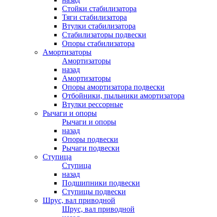
Стойки стабилизатора
Тяги стабилизатора
Втулки стабилизатора
Стабилизаторы подвески
Опоры стабилизатора
Амортизаторы
Амортизаторы
назад
Амортизаторы
Опоры амортизатора подвески
Отбойники, пыльники амортизатора
Втулки рессорные
Рычаги и опоры
Рычаги и опоры
назад
Опоры подвески
Рычаги подвески
Ступица
Ступица
назад
Подшипники подвески
Ступицы подвески
Шрус, вал приводной
Шрус, вал приводной