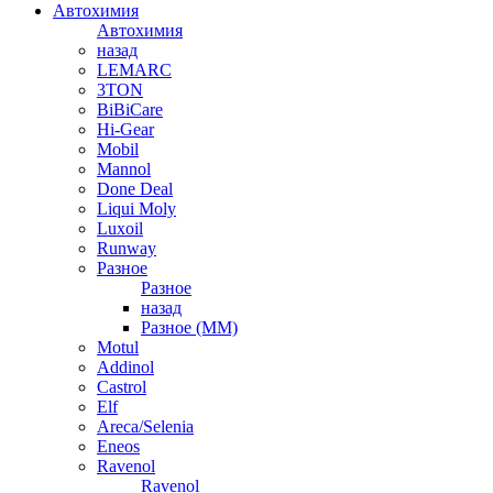
Автохимия
Автохимия
назад
LEMARC
3TON
BiBiCare
Hi-Gear
Mobil
Mannol
Done Deal
Liqui Moly
Luxoil
Runway
Разное
Разное
назад
Разное (ММ)
Motul
Addinol
Castrol
Elf
Areca/Selenia
Eneos
Ravenol
Ravenol