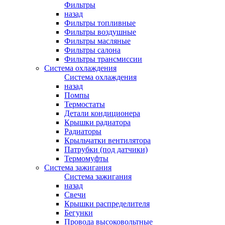
Фильтры
назад
Фильтры топливные
Фильтры воздушные
Фильтры масляные
Фильтры салона
Фильтры трансмиссии
Система охлаждения
Система охлаждения
назад
Помпы
Термостаты
Детали кондиционера
Крышки радиатора
Радиаторы
Крыльчатки вентилятора
Патрубки (под датчики)
Термомуфты
Система зажигания
Система зажигания
назад
Свечи
Крышки распределителя
Бегунки
Провода высоковольтные