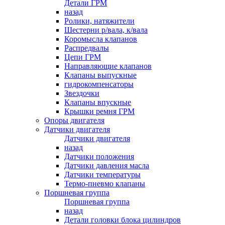
Детали ГРМ
назад
Ролики, натяжители
Шестерни р/вала, к/вала
Коромысла клапанов
Распредвалы
Цепи ГРМ
Направляющие клапанов
Клапаны выпускные
гидрокомпенсаторы
Звездочки
Клапаны впускные
Крышки ремня ГРМ
Опоры двигателя
Датчики двигателя
Датчики двигателя
назад
Датчики положения
Датчики давления масла
Датчики температуры
Термо-пневмо клапаны
Поршневая группа
Поршневая группа
назад
Детали головки блока цилиндров