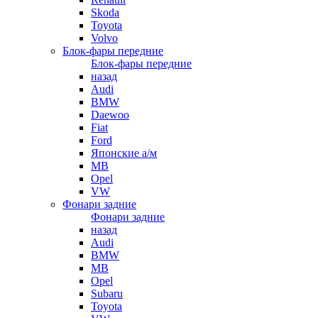
Skoda
Toyota
Volvo
Блок-фары передние
Блок-фары передние
назад
Audi
BMW
Daewoo
Fiat
Ford
Японские а/м
MB
Opel
VW
Фонари задние
Фонари задние
назад
Audi
BMW
MB
Opel
Subaru
Toyota