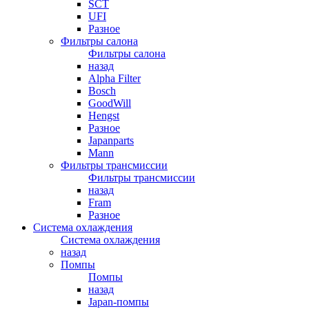
SCT
UFI
Разное
Фильтры салона
Фильтры салона
назад
Alpha Filter
Bosch
GoodWill
Hengst
Разное
Japanparts
Mann
Фильтры трансмиссии
Фильтры трансмиссии
назад
Fram
Разное
Система охлаждения
Система охлаждения
назад
Помпы
Помпы
назад
Japan-помпы