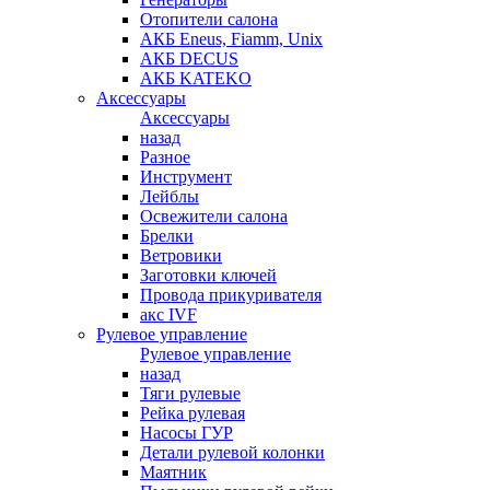
Отопители салона
АКБ Eneus, Fiamm, Unix
АКБ DECUS
АКБ KATEKO
Аксессуары
Аксессуары
назад
Разное
Инструмент
Лейблы
Освежители салона
Брелки
Ветровики
Заготовки ключей
Провода прикуривателя
акс IVF
Рулевое управление
Рулевое управление
назад
Тяги рулевые
Рейка рулевая
Насосы ГУР
Детали рулевой колонки
Маятник