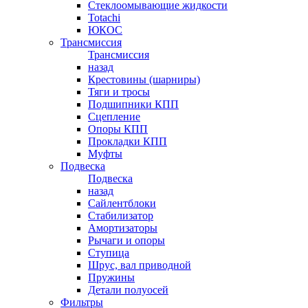
Стеклоомывающие жидкости
Totachi
ЮКОС
Трансмиссия
Трансмиссия
назад
Крестовины (шарниры)
Тяги и тросы
Подшипники КПП
Сцепление
Опоры КПП
Прокладки КПП
Муфты
Подвеска
Подвеска
назад
Сайлентблоки
Стабилизатор
Амортизаторы
Рычаги и опоры
Ступица
Шрус, вал приводной
Пружины
Детали полуосей
Фильтры