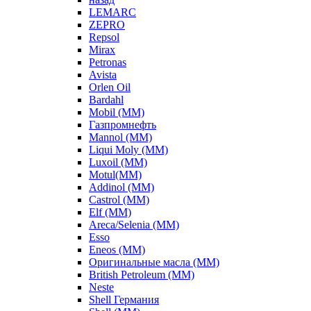
LEMARC
ZEPRO
Repsol
Mirax
Petronas
Avista
Orlen Oil
Bardahl
Mobil (ММ)
Газпромнефть
Mannol (ММ)
Liqui Moly (ММ)
Luxoil (ММ)
Motul(ММ)
Addinol (ММ)
Castrol (ММ)
Elf (ММ)
Areca/Selenia (ММ)
Esso
Eneos (ММ)
Оригинальные масла (ММ)
British Petroleum (ММ)
Neste
Shell Германия