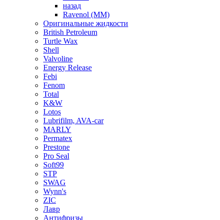
назад
Ravenol (ММ)
Оригинальные жидкости
British Petroleum
Turtle Wax
Shell
Valvoline
Energy Release
Febi
Fenom
Total
K&W
Lotos
Lubrifilm, AVA-car
MARLY
Permatex
Prestone
Pro Seal
Soft99
STP
SWAG
Wynn's
ZIC
Лавр
Антифризы