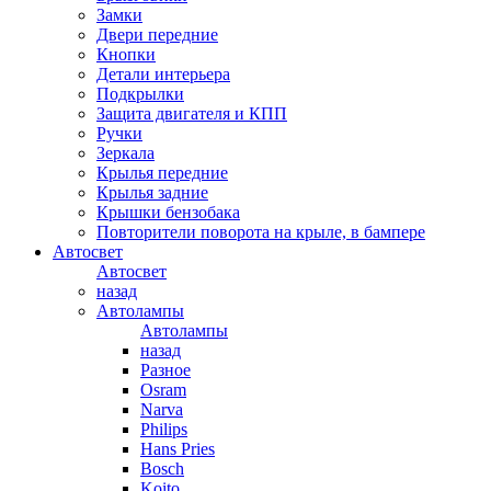
Замки
Двери передние
Кнопки
Детали интерьера
Подкрылки
Защита двигателя и КПП
Ручки
Зеркала
Крылья передние
Крылья задние
Крышки бензобака
Повторители поворота на крыле, в бампере
Автосвет
Автосвет
назад
Автолампы
Автолампы
назад
Разное
Osram
Narva
Philips
Hans Pries
Bosch
Koito