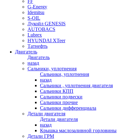
FF
G-Energy
Idemitsu
S-OIL
Лукойл GENESIS
AUTOBACS
Lubrex
HYUNDAI XTeer
Татнефть
Двигатель
Двигатель
назад
Сальники, уплотнения
Сальники, уплотнения
назад
Сальники , уплотнения двигателя
Сальники КПП
Сальники подвески
Сальники прочие
Сальники дифференциала
Детали двигателя
Детали двигателя
назад
Крышка маслозаливной горловины
Детали ГРМ