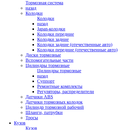
Тормозная система
назад
Колодки
Колодки
назад
Japan-колодки
Колодки передние
Колодки задние
Колодки задние (отечественные авто)
Колодки передние (отечественные авто)
Диски тормозные
Вспомогательные части
Цилиндры тормозные
Цилиндры тормозные
назад
Суппорт
Ремонтные комплекты
Регуляторы, распределители
Датчики ABS
Датчики тормозных колодок
Цилиндр тормозной рабочий
Шланги, патрубки
Тросы
Кузов
Кузов