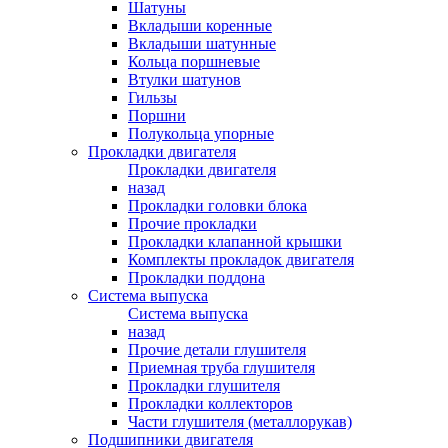
Шатуны
Вкладыши коренные
Вкладыши шатунные
Кольца поршневые
Втулки шатунов
Гильзы
Поршни
Полукольца упорные
Прокладки двигателя
Прокладки двигателя
назад
Прокладки головки блока
Прочие прокладки
Прокладки клапанной крышки
Комплекты прокладок двигателя
Прокладки поддона
Система выпуска
Система выпуска
назад
Прочие детали глушителя
Приемная труба глушителя
Прокладки глушителя
Прокладки коллекторов
Части глушителя (металлорукав)
Подшипники двигателя