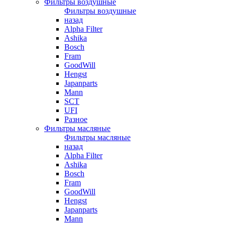
Фильтры воздушные
Фильтры воздушные
назад
Alpha Filter
Ashika
Bosch
Fram
GoodWill
Hengst
Japanparts
Mann
SCT
UFI
Разное
Фильтры масляные
Фильтры масляные
назад
Alpha Filter
Ashika
Bosch
Fram
GoodWill
Hengst
Japanparts
Mann