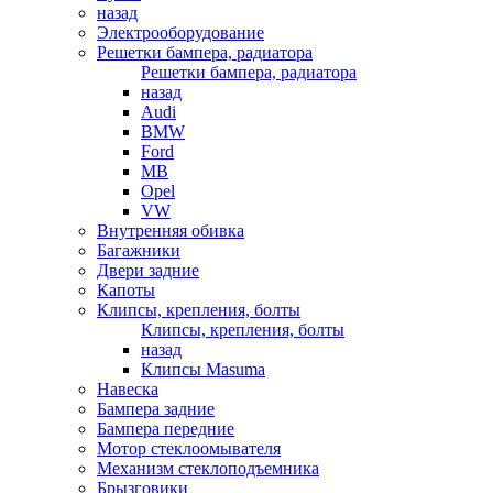
назад
Электрооборудование
Решетки бампера, радиатора
Решетки бампера, радиатора
назад
Audi
BMW
Ford
MB
Opel
VW
Внутренняя обивка
Багажники
Двери задние
Капоты
Клипсы, крепления, болты
Клипсы, крепления, болты
назад
Клипсы Masuma
Навеска
Бампера задние
Бампера передние
Мотор стеклоомывателя
Механизм стеклоподъемника
Брызговики