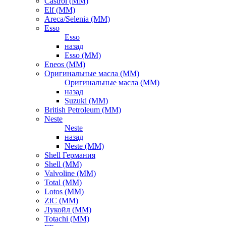
Castrol (ММ)
Elf (ММ)
Areca/Selenia (ММ)
Esso
Esso
назад
Esso (ММ)
Eneos (ММ)
Оригинальные масла (ММ)
Оригинальные масла (ММ)
назад
Suzuki (ММ)
British Petroleum (ММ)
Neste
Neste
назад
Neste (ММ)
Shell Германия
Shell (ММ)
Valvoline (ММ)
Total (ММ)
Lotos (ММ)
ZiC (ММ)
Лукойл (ММ)
Totachi (MM)