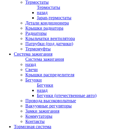
Термостаты
Термостаты
назад
Japan-термостаты
Детали кондиционера
Крышки радиатора
Радиаторы
Крыльчатки вентилятора
Патрубки (под датчики)
Термомуфты
Система зажигания
Система зажигания
назад
Свечи
Крышки распределителя
Бегунки
Бегунки
назад
Бегунки (отечественные авто)
Провода высоковольтные
Вакуумные регуляторы
Замки зажигания
Коммутаторы
Контакты
Тормозная система