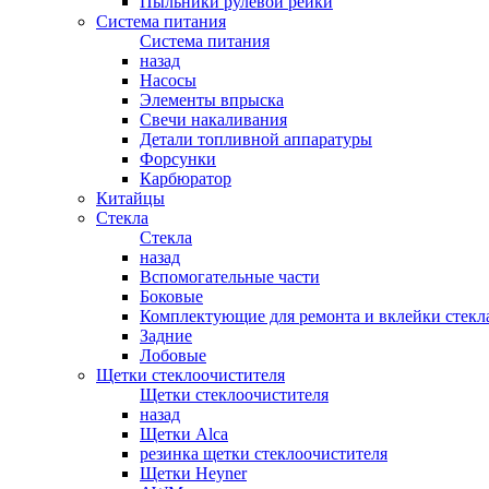
Пыльники рулевой рейки
Система питания
Система питания
назад
Насосы
Элементы впрыска
Свечи накаливания
Детали топливной аппаратуры
Форсунки
Карбюратор
Китайцы
Стекла
Стекла
назад
Вспомогательные части
Боковые
Комплектующие для ремонта и вклейки стекл
Задние
Лобовые
Щетки стеклоочистителя
Щетки стеклоочистителя
назад
Щетки Alca
резинка щетки стеклоочистителя
Щетки Heyner