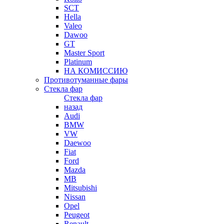
SCT
Hella
Valeo
Dawoo
GT
Master Sport
Platinum
НА КОМИССИЮ
Противотуманные фары
Стекла фар
Стекла фар
назад
Audi
BMW
VW
Daewoo
Fiat
Ford
Mazda
MB
Mitsubishi
Nissan
Opel
Peugeot
Renault