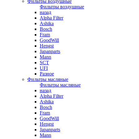
Фильтры воздушные
Фильтры воздушные
назад
Alpha Filter
Ashika
Bosch
Fram
GoodWill
Hengst
Japanparts
Mann
SCT
UFI
Разное
Фильтры масляные
Фильтры масляные
назад
Alpha Filter
Ashika
Bosch
Fram
GoodWill
Hengst
Japanparts
Mann