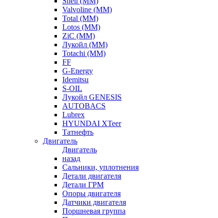
Shell (ММ)
Valvoline (ММ)
Total (ММ)
Lotos (ММ)
ZiC (ММ)
Лукойл (ММ)
Totachi (MM)
FF
G-Energy
Idemitsu
S-OIL
Лукойл GENESIS
AUTOBACS
Lubrex
HYUNDAI XTeer
Татнефть
Двигатель
Двигатель
назад
Сальники, уплотнения
Детали двигателя
Детали ГРМ
Опоры двигателя
Датчики двигателя
Поршневая группа