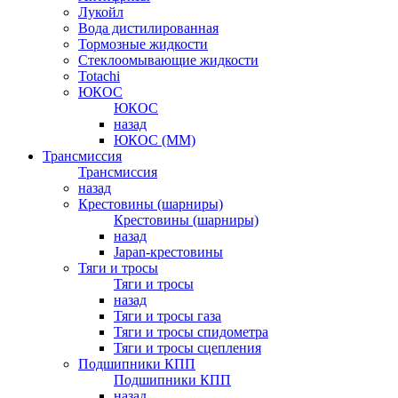
Лукойл
Вода дистилированная
Тормозные жидкости
Стеклоомывающие жидкости
Totachi
ЮКОС
ЮКОС
назад
ЮКОС (ММ)
Трансмиссия
Трансмиссия
назад
Крестовины (шарниры)
Крестовины (шарниры)
назад
Japan-крестовины
Тяги и тросы
Тяги и тросы
назад
Тяги и тросы газа
Тяги и тросы спидометра
Тяги и тросы сцепления
Подшипники КПП
Подшипники КПП
назад