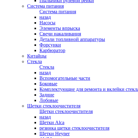
Пыльники рулевой рейки
Система питания
Система питания
назад
Насосы
Элементы впрыска
Свечи накаливания
Детали топливной аппаратуры
Форсунки
Карбюратор
Китайцы
Стекла
Стекла
назад
Вспомогательные части
Боковые
Комплектующие для ремонта и вклейки стекл
Задние
Лобовые
Щетки стеклоочистителя
Щетки стеклоочистителя
назад
Щетки Alca
резинка щетки стеклоочистителя
Щетки Heyner