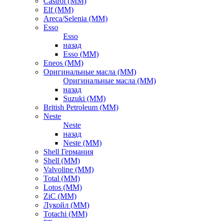
Castrol (ММ)
Elf (ММ)
Areca/Selenia (ММ)
Esso
Esso
назад
Esso (ММ)
Eneos (ММ)
Оригинальные масла (ММ)
Оригинальные масла (ММ)
назад
Suzuki (ММ)
British Petroleum (ММ)
Neste
Neste
назад
Neste (ММ)
Shell Германия
Shell (ММ)
Valvoline (ММ)
Total (ММ)
Lotos (ММ)
ZiC (ММ)
Лукойл (ММ)
Totachi (MM)