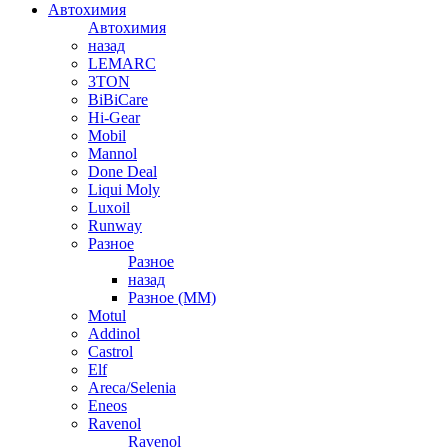
Автохимия
Автохимия
назад
LEMARC
3TON
BiBiCare
Hi-Gear
Mobil
Mannol
Done Deal
Liqui Moly
Luxoil
Runway
Разное
Разное
назад
Разное (ММ)
Motul
Addinol
Castrol
Elf
Areca/Selenia
Eneos
Ravenol
Ravenol