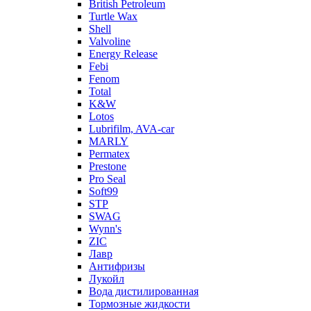
British Petroleum
Turtle Wax
Shell
Valvoline
Energy Release
Febi
Fenom
Total
K&W
Lotos
Lubrifilm, AVA-car
MARLY
Permatex
Prestone
Pro Seal
Soft99
STP
SWAG
Wynn's
ZIC
Лавр
Антифризы
Лукойл
Вода дистилированная
Тормозные жидкости