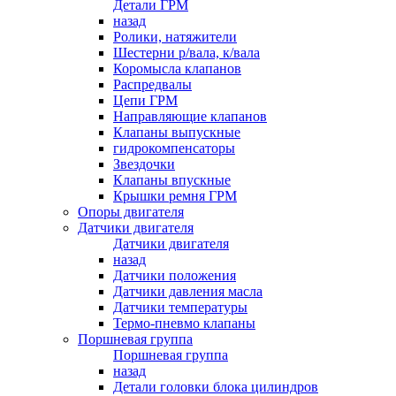
Детали ГРМ
назад
Ролики, натяжители
Шестерни р/вала, к/вала
Коромысла клапанов
Распредвалы
Цепи ГРМ
Направляющие клапанов
Клапаны выпускные
гидрокомпенсаторы
Звездочки
Клапаны впускные
Крышки ремня ГРМ
Опоры двигателя
Датчики двигателя
Датчики двигателя
назад
Датчики положения
Датчики давления масла
Датчики температуры
Термо-пневмо клапаны
Поршневая группа
Поршневая группа
назад
Детали головки блока цилиндров