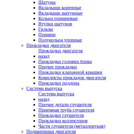
Шатуны
Вкладыши коренные
Вкладыши шатунные
Кольца поршневые
Втулки шатунов
Гильзы
Поршни
Полукольца упорные
Прокладки двигателя
Прокладки двигателя
назад
Прокладки головки блока
Прочие прокладки
Прокладки клапанной крышки
Комплекты прокладок двигателя
Прокладки поддона
Система выпуска
Система выпуска
назад
Прочие детали глушителя
Приемная труба глушителя
Прокладки глушителя
Прокладки коллекторов
Части глушителя (металлорукав)
Подшипники двигателя