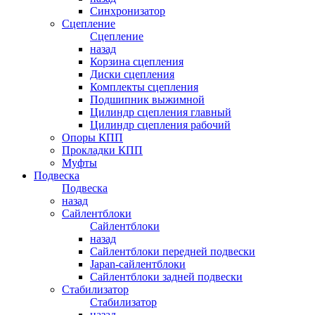
Синхронизатор
Сцепление
Сцепление
назад
Корзина сцепления
Диски сцепления
Комплекты сцепления
Подшипник выжимной
Цилиндр сцепления главный
Цилиндр сцепления рабочий
Опоры КПП
Прокладки КПП
Муфты
Подвеска
Подвеска
назад
Сайлентблоки
Сайлентблоки
назад
Сайлентблоки передней подвески
Japan-сайлентблоки
Сайлентблоки задней подвески
Стабилизатор
Стабилизатор
назад