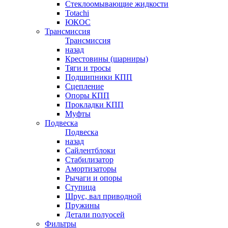
Стеклоомывающие жидкости
Totachi
ЮКОС
Трансмиссия
Трансмиссия
назад
Крестовины (шарниры)
Тяги и тросы
Подшипники КПП
Сцепление
Опоры КПП
Прокладки КПП
Муфты
Подвеска
Подвеска
назад
Сайлентблоки
Стабилизатор
Амортизаторы
Рычаги и опоры
Ступица
Шрус, вал приводной
Пружины
Детали полуосей
Фильтры