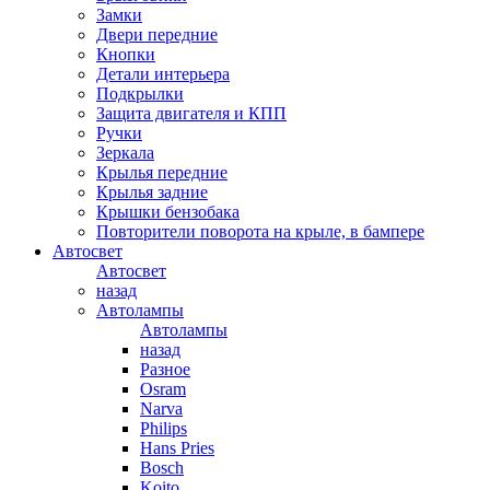
Замки
Двери передние
Кнопки
Детали интерьера
Подкрылки
Защита двигателя и КПП
Ручки
Зеркала
Крылья передние
Крылья задние
Крышки бензобака
Повторители поворота на крыле, в бампере
Автосвет
Автосвет
назад
Автолампы
Автолампы
назад
Разное
Osram
Narva
Philips
Hans Pries
Bosch
Koito