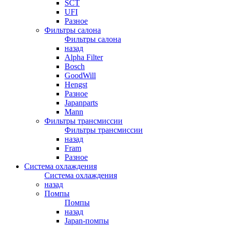
SCT
UFI
Разное
Фильтры салона
Фильтры салона
назад
Alpha Filter
Bosch
GoodWill
Hengst
Разное
Japanparts
Mann
Фильтры трансмиссии
Фильтры трансмиссии
назад
Fram
Разное
Система охлаждения
Система охлаждения
назад
Помпы
Помпы
назад
Japan-помпы