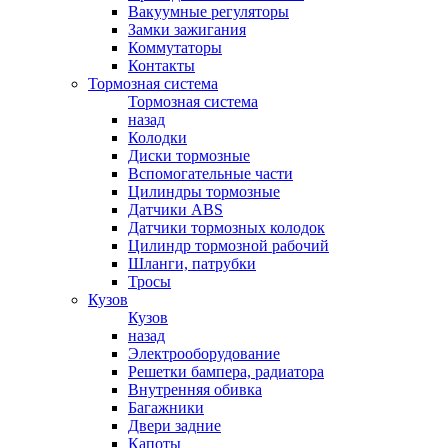
Вакуумные регуляторы
Замки зажигания
Коммутаторы
Контакты
Тормозная система
Тормозная система
назад
Колодки
Диски тормозные
Вспомогательные части
Цилиндры тормозные
Датчики ABS
Датчики тормозных колодок
Цилиндр тормозной рабочий
Шланги, патрубки
Тросы
Кузов
Кузов
назад
Электрооборудование
Решетки бампера, радиатора
Внутренняя обивка
Багажники
Двери задние
Капоты