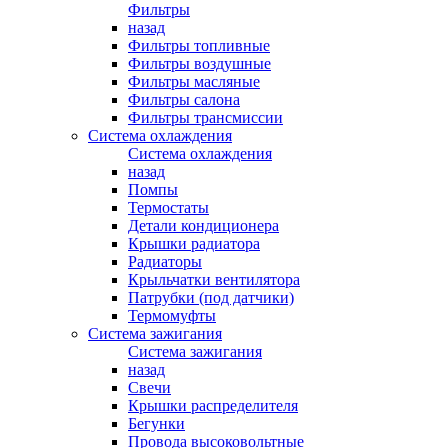
Фильтры
назад
Фильтры топливные
Фильтры воздушные
Фильтры масляные
Фильтры салона
Фильтры трансмиссии
Система охлаждения
Система охлаждения
назад
Помпы
Термостаты
Детали кондиционера
Крышки радиатора
Радиаторы
Крыльчатки вентилятора
Патрубки (под датчики)
Термомуфты
Система зажигания
Система зажигания
назад
Свечи
Крышки распределителя
Бегунки
Провода высоковольтные