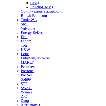
назад
Ravenol (ММ)
Оригинальные жидкости
British Petroleum
Turtle Wax
Shell
Valvoline
Energy Release
Febi
Fenom
Total
K&W
Lotos
Lubrifilm, AVA-car
MARLY
Permatex
Prestone
Pro Seal
Soft99
STP
SWAG
Wynn's
ZIC
Лавр
Антифризы