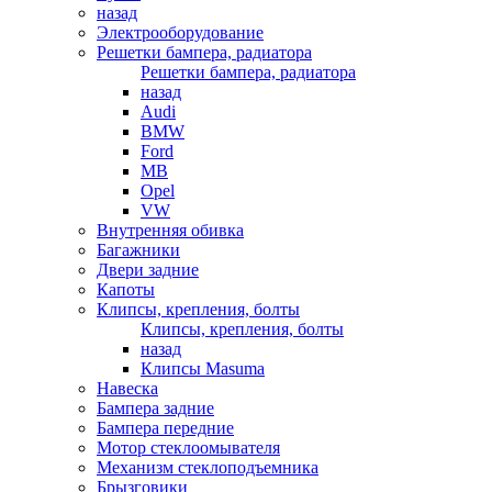
назад
Электрооборудование
Решетки бампера, радиатора
Решетки бампера, радиатора
назад
Audi
BMW
Ford
MB
Opel
VW
Внутренняя обивка
Багажники
Двери задние
Капоты
Клипсы, крепления, болты
Клипсы, крепления, болты
назад
Клипсы Masuma
Навеска
Бампера задние
Бампера передние
Мотор стеклоомывателя
Механизм стеклоподъемника
Брызговики