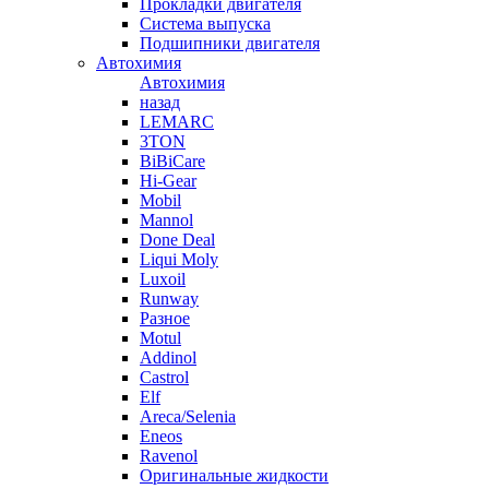
Прокладки двигателя
Система выпуска
Подшипники двигателя
Автохимия
Автохимия
назад
LEMARC
3TON
BiBiCare
Hi-Gear
Mobil
Mannol
Done Deal
Liqui Moly
Luxoil
Runway
Разное
Motul
Addinol
Castrol
Elf
Areca/Selenia
Eneos
Ravenol
Оригинальные жидкости