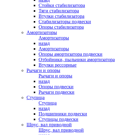
Стойки стабилизатора
Тяги стабилизатора
Втулки стабилизатора
Стабилизаторы подвески
Опоры стабилизатора
Амортизаторы
Амортизаторы
назад
Амортизаторы
Опоры амортизатора подвески
Отбойники, пыльники амортизатора
Втулки рессорные
Рычаги и опоры
Рычаги и опоры
назад
Опоры подвески
Рычаги подвески
Ступица
Ступица
назад
Подшипники подвески
Ступицы подвески
Шрус, вал приводной
Шрус, вал приводной