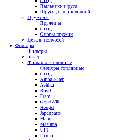
назад
Пыльники шруса
Шрусы, вал приводной
Пружины
Пружины
назад
Опоры пружин
Детали полуосей
Фильтры
Фильтры
назад
Фильтры топливные
Фильтры топливные
назад
Alpha Filter
Ashika
Bosch
Fram
GoodWill
Hengst
Japanparts
Mann
Masuma
UFI
Разное