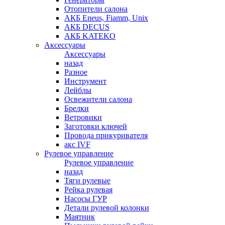
Отопители салона
АКБ Eneus, Fiamm, Unix
АКБ DECUS
АКБ KATEKO
Аксессуары
Аксессуары
назад
Разное
Инструмент
Лейблы
Освежители салона
Брелки
Ветровики
Заготовки ключей
Провода прикуривателя
акс IVF
Рулевое управление
Рулевое управление
назад
Тяги рулевые
Рейка рулевая
Насосы ГУР
Детали рулевой колонки
Маятник