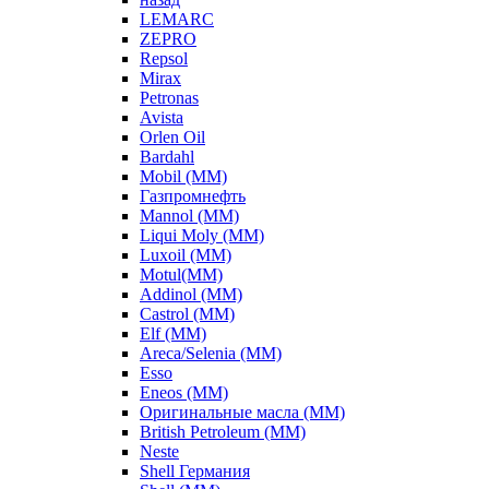
LEMARC
ZEPRO
Repsol
Mirax
Petronas
Avista
Orlen Oil
Bardahl
Mobil (ММ)
Газпромнефть
Mannol (ММ)
Liqui Moly (ММ)
Luxoil (ММ)
Motul(ММ)
Addinol (ММ)
Castrol (ММ)
Elf (ММ)
Areca/Selenia (ММ)
Esso
Eneos (ММ)
Оригинальные масла (ММ)
British Petroleum (ММ)
Neste
Shell Германия