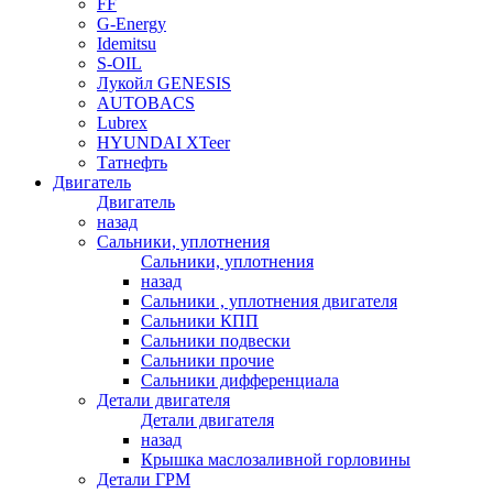
FF
G-Energy
Idemitsu
S-OIL
Лукойл GENESIS
AUTOBACS
Lubrex
HYUNDAI XTeer
Татнефть
Двигатель
Двигатель
назад
Сальники, уплотнения
Сальники, уплотнения
назад
Сальники , уплотнения двигателя
Сальники КПП
Сальники подвески
Сальники прочие
Сальники дифференциала
Детали двигателя
Детали двигателя
назад
Крышка маслозаливной горловины
Детали ГРМ