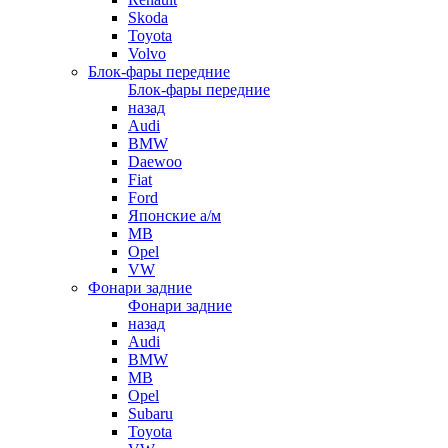
Skoda
Toyota
Volvo
Блок-фары передние
Блок-фары передние
назад
Audi
BMW
Daewoo
Fiat
Ford
Японские а/м
MB
Opel
VW
Фонари задние
Фонари задние
назад
Audi
BMW
MB
Opel
Subaru
Toyota