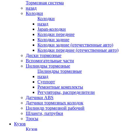
Тормозная система
назад
Колодки
Колодки
назад
Japan-колодки
Колодки передние
Колодки задние
Колодки задние (отечественные авто)
Колодки передние (отечественные авто)
Диски тормозные
Вспомогательные части
Цилиндры тормозные
Цилиндры тормозные
назад
Суппорт
Ремонтные комплекты
Регуляторы, распределители
Датчики ABS
Датчики тормозных колодок
Цилиндр тормозной рабочий
Шланги, патрубки
Тросы
Кузов
Кузов