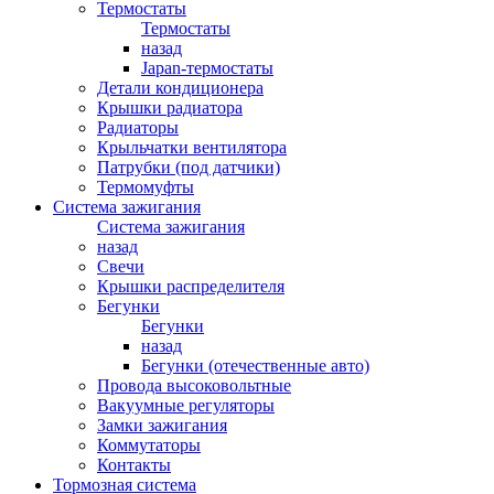
Термостаты
Термостаты
назад
Japan-термостаты
Детали кондиционера
Крышки радиатора
Радиаторы
Крыльчатки вентилятора
Патрубки (под датчики)
Термомуфты
Система зажигания
Система зажигания
назад
Свечи
Крышки распределителя
Бегунки
Бегунки
назад
Бегунки (отечественные авто)
Провода высоковольтные
Вакуумные регуляторы
Замки зажигания
Коммутаторы
Контакты
Тормозная система