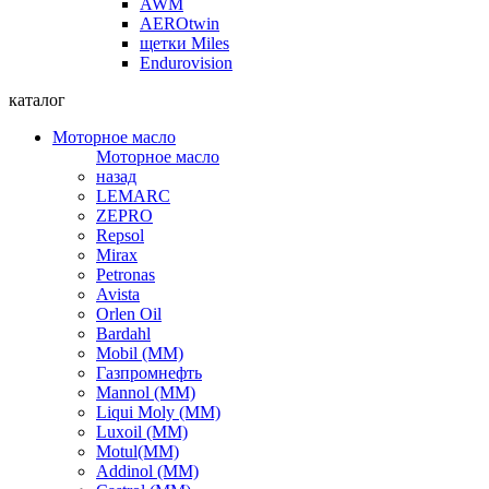
AWM
AEROtwin
щетки Miles
Endurovision
каталог
Моторное масло
Моторное масло
назад
LEMARC
ZEPRO
Repsol
Mirax
Petronas
Avista
Orlen Oil
Bardahl
Mobil (ММ)
Газпромнефть
Mannol (ММ)
Liqui Moly (ММ)
Luxoil (ММ)
Motul(ММ)
Addinol (ММ)