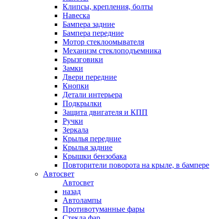
Клипсы, крепления, болты
Навеска
Бампера задние
Бампера передние
Мотор стеклоомывателя
Механизм стеклоподъемника
Брызговики
Замки
Двери передние
Кнопки
Детали интерьера
Подкрылки
Защита двигателя и КПП
Ручки
Зеркала
Крылья передние
Крылья задние
Крышки бензобака
Повторители поворота на крыле, в бампере
Автосвет
Автосвет
назад
Автолампы
Противотуманные фары
Стекла фар