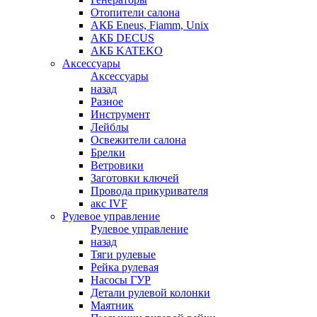
Отопители салона
АКБ Eneus, Fiamm, Unix
АКБ DECUS
АКБ KATEKO
Аксессуары
Аксессуары
назад
Разное
Инструмент
Лейблы
Освежители салона
Брелки
Ветровики
Заготовки ключей
Провода прикуривателя
акс IVF
Рулевое управление
Рулевое управление
назад
Тяги рулевые
Рейка рулевая
Насосы ГУР
Детали рулевой колонки
Маятник