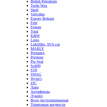
British Petroleum
Turtle Wax
Shell
Valvoline
Energy Release
Febi
Fenom
Total
K&W
Lotos
Lubrifilm, AVA-car
MARLY
Permatex
Prestone
Pro Seal
Soft99
STP
SWAG
Wynn's
ZIC
Лавр
Антифризы
Лукойл
Вода дистилированная
Тормозные жидкости