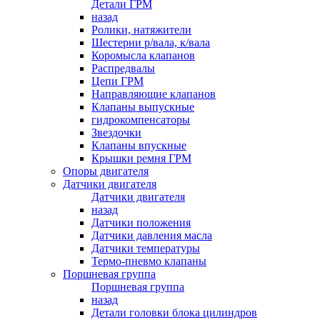
Детали ГРМ
назад
Ролики, натяжители
Шестерни р/вала, к/вала
Коромысла клапанов
Распредвалы
Цепи ГРМ
Направляющие клапанов
Клапаны выпускные
гидрокомпенсаторы
Звездочки
Клапаны впускные
Крышки ремня ГРМ
Опоры двигателя
Датчики двигателя
Датчики двигателя
назад
Датчики положения
Датчики давления масла
Датчики температуры
Термо-пневмо клапаны
Поршневая группа
Поршневая группа
назад
Детали головки блока цилиндров