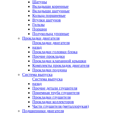
Шатуны
Вкладыши коренные
Вкладыши шатунные
Кольца поршневые
Втулки шатунов
Гильзы
Поршни
Полукольца упорные
Прокладки двигателя
Прокладки двигателя
назад
Прокладки головки блока
Прочие прокладки
Прокладки клапанной крышки
Комплекты прокладок двигателя
Прокладки поддона
Система выпуска
Система выпуска
назад
Прочие детали глушителя
Приемная труба глушителя
Прокладки глушителя
Прокладки коллекторов
Части глушителя (металлорукав)
Подшипники двигателя