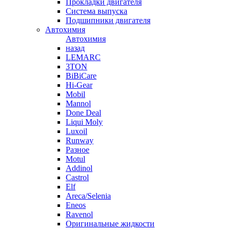
Прокладки двигателя
Система выпуска
Подшипники двигателя
Автохимия
Автохимия
назад
LEMARC
3TON
BiBiCare
Hi-Gear
Mobil
Mannol
Done Deal
Liqui Moly
Luxoil
Runway
Разное
Motul
Addinol
Castrol
Elf
Areca/Selenia
Eneos
Ravenol
Оригинальные жидкости