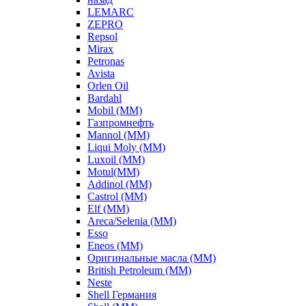
LEMARC
ZEPRO
Repsol
Mirax
Petronas
Avista
Orlen Oil
Bardahl
Mobil (ММ)
Газпромнефть
Mannol (ММ)
Liqui Moly (ММ)
Luxoil (ММ)
Motul(ММ)
Addinol (ММ)
Castrol (ММ)
Elf (ММ)
Areca/Selenia (ММ)
Esso
Eneos (ММ)
Оригинальные масла (ММ)
British Petroleum (ММ)
Neste
Shell Германия