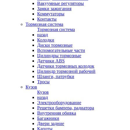
Вакуумные регуляторы
Замки зажигания
Коммутаторы
Контакты
Тормозная система
Тормозная система
назад
Колодки
Диски тормозные
Вспомогательные части
Цилиндры тормозные
Датчики ABS
Датчики тормозных колодок
Цилиндр тормозной рабочий
Шланги, патрубки
Тросы
Кузов
Кузов
назад
Электрооборудование
Решетки бампера, радиатора
Внутренняя обивка
Багажники
Двери задние
Капоты