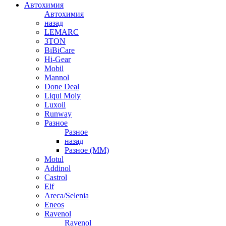
Автохимия
Автохимия
назад
LEMARC
3TON
BiBiCare
Hi-Gear
Mobil
Mannol
Done Deal
Liqui Moly
Luxoil
Runway
Разное
Разное
назад
Разное (ММ)
Motul
Addinol
Castrol
Elf
Areca/Selenia
Eneos
Ravenol
Ravenol