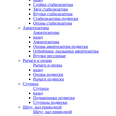
Стойки стабилизатора
Тяги стабилизатора
Втулки стабилизатора
Стабилизаторы подвески
Опоры стабилизатора
Амортизаторы
Амортизаторы
назад
Амортизаторы
Опоры амортизатора подвески
Отбойники, пыльники амортизатора
Втулки рессорные
Рычаги и опоры
Рычаги и опоры
назад
Опоры подвески
Рычаги подвески
Ступица
Ступица
назад
Подшипники подвески
Ступицы подвески
Шрус, вал приводной
Шрус, вал приводной