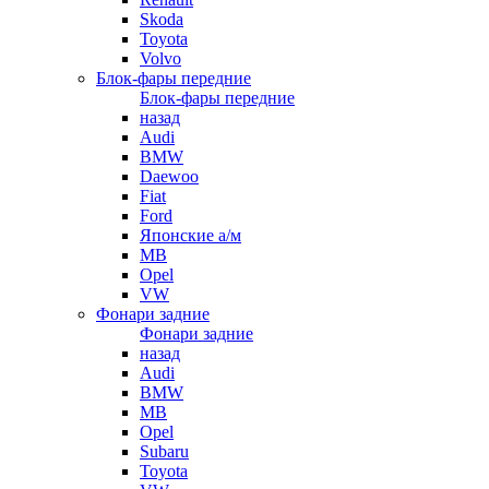
Skoda
Toyota
Volvo
Блок-фары передние
Блок-фары передние
назад
Audi
BMW
Daewoo
Fiat
Ford
Японские а/м
MB
Opel
VW
Фонари задние
Фонари задние
назад
Audi
BMW
MB
Opel
Subaru
Toyota