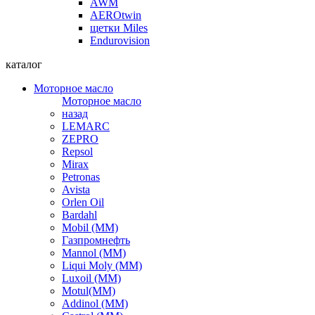
AWM
AEROtwin
щетки Miles
Endurovision
каталог
Моторное масло
Моторное масло
назад
LEMARC
ZEPRO
Repsol
Mirax
Petronas
Avista
Orlen Oil
Bardahl
Mobil (ММ)
Газпромнефть
Mannol (ММ)
Liqui Moly (ММ)
Luxoil (ММ)
Motul(ММ)
Addinol (ММ)