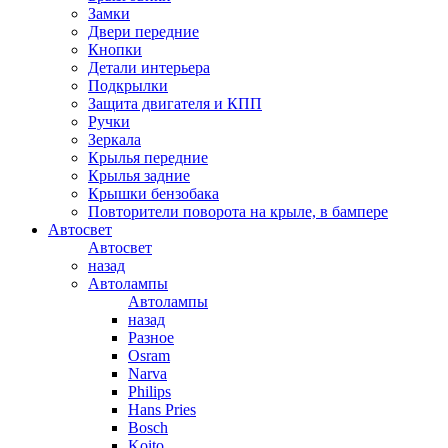
Замки
Двери передние
Кнопки
Детали интерьера
Подкрылки
Защита двигателя и КПП
Ручки
Зеркала
Крылья передние
Крылья задние
Крышки бензобака
Повторители поворота на крыле, в бампере
Автосвет
Автосвет
назад
Автолампы
Автолампы
назад
Разное
Osram
Narva
Philips
Hans Pries
Bosch
Koito