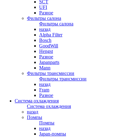
SCT
UFI
Разное
Фильтры салона
Фильтры салона
назад
Alpha Filter
Bosch
GoodWill
Hengst
Разное
Japanparts
Mann
Фильтры трансмиссии
Фильтры трансмиссии
назад
Fram
Разное
Система охлаждения
Система охлаждения
назад
Помпы
Помпы
назад
Japan-помпы