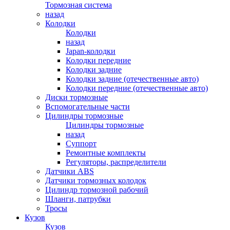
Тормозная система
назад
Колодки
Колодки
назад
Japan-колодки
Колодки передние
Колодки задние
Колодки задние (отечественные авто)
Колодки передние (отечественные авто)
Диски тормозные
Вспомогательные части
Цилиндры тормозные
Цилиндры тормозные
назад
Суппорт
Ремонтные комплекты
Регуляторы, распределители
Датчики ABS
Датчики тормозных колодок
Цилиндр тормозной рабочий
Шланги, патрубки
Тросы
Кузов
Кузов