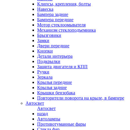
Клипсы, крепления, болты
Навеска
Бампера задние
Бампера передние
Мотор стеклоомывателя
Механизм стеклоподъемника
Брызговики
Замки
Двери передние
Кнопки
Детали интерьера
Подкрылки
Защита двигателя и КПП
Ручки
Зеркала
Крылья передние
Крылья задние
Крышки бензобака
Повторители поворота на крыле, в бампере
Автосвет
Автосвет
назад
Автолампы
Противотуманные фары
Стекла фар