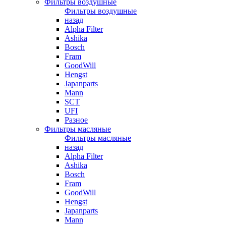
Фильтры воздушные
Фильтры воздушные
назад
Alpha Filter
Ashika
Bosch
Fram
GoodWill
Hengst
Japanparts
Mann
SCT
UFI
Разное
Фильтры масляные
Фильтры масляные
назад
Alpha Filter
Ashika
Bosch
Fram
GoodWill
Hengst
Japanparts
Mann