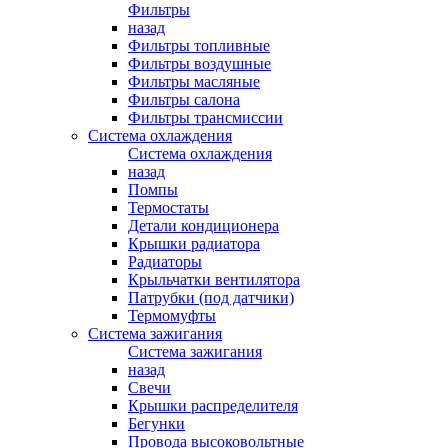
Фильтры
назад
Фильтры топливные
Фильтры воздушные
Фильтры масляные
Фильтры салона
Фильтры трансмиссии
Система охлаждения
Система охлаждения
назад
Помпы
Термостаты
Детали кондиционера
Крышки радиатора
Радиаторы
Крыльчатки вентилятора
Патрубки (под датчики)
Термомуфты
Система зажигания
Система зажигания
назад
Свечи
Крышки распределителя
Бегунки
Провода высоковольтные