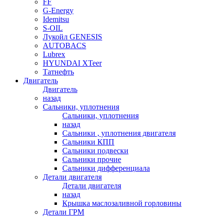
FF
G-Energy
Idemitsu
S-OIL
Лукойл GENESIS
AUTOBACS
Lubrex
HYUNDAI XTeer
Татнефть
Двигатель
Двигатель
назад
Сальники, уплотнения
Сальники, уплотнения
назад
Сальники , уплотнения двигателя
Сальники КПП
Сальники подвески
Сальники прочие
Сальники дифференциала
Детали двигателя
Детали двигателя
назад
Крышка маслозаливной горловины
Детали ГРМ