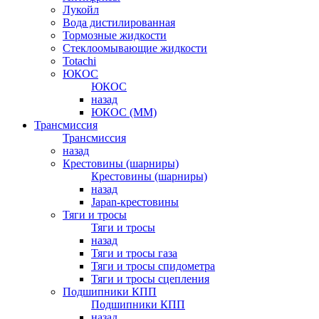
Лукойл
Вода дистилированная
Тормозные жидкости
Стеклоомывающие жидкости
Totachi
ЮКОС
ЮКОС
назад
ЮКОС (ММ)
Трансмиссия
Трансмиссия
назад
Крестовины (шарниры)
Крестовины (шарниры)
назад
Japan-крестовины
Тяги и тросы
Тяги и тросы
назад
Тяги и тросы газа
Тяги и тросы спидометра
Тяги и тросы сцепления
Подшипники КПП
Подшипники КПП
назад