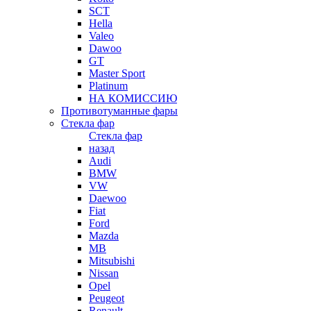
SCT
Hella
Valeo
Dawoo
GT
Master Sport
Platinum
НА КОМИССИЮ
Противотуманные фары
Стекла фар
Стекла фар
назад
Audi
BMW
VW
Daewoo
Fiat
Ford
Mazda
MB
Mitsubishi
Nissan
Opel
Peugeot
Renault