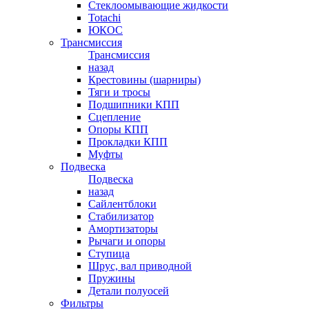
Стеклоомывающие жидкости
Totachi
ЮКОС
Трансмиссия
Трансмиссия
назад
Крестовины (шарниры)
Тяги и тросы
Подшипники КПП
Сцепление
Опоры КПП
Прокладки КПП
Муфты
Подвеска
Подвеска
назад
Сайлентблоки
Стабилизатор
Амортизаторы
Рычаги и опоры
Ступица
Шрус, вал приводной
Пружины
Детали полуосей
Фильтры