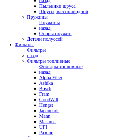
назад
Пыльники шруса
Шрусы, вал приводной
Пружины
Пружины
назад
Опоры пружин
Детали полуосей
Фильтры
Фильтры
назад
Фильтры топливные
Фильтры топливные
назад
Alpha Filter
Ashika
Bosch
Fram
GoodWill
Hengst
Japanparts
Mann
Masuma
UFI
Разное