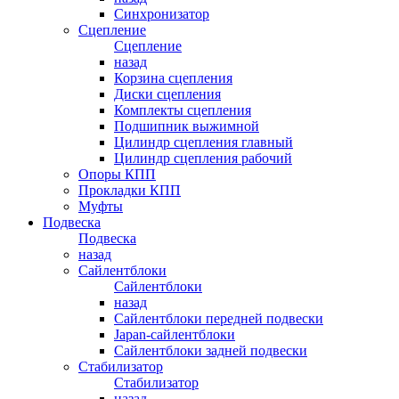
Синхронизатор
Сцепление
Сцепление
назад
Корзина сцепления
Диски сцепления
Комплекты сцепления
Подшипник выжимной
Цилиндр сцепления главный
Цилиндр сцепления рабочий
Опоры КПП
Прокладки КПП
Муфты
Подвеска
Подвеска
назад
Сайлентблоки
Сайлентблоки
назад
Сайлентблоки передней подвески
Japan-сайлентблоки
Сайлентблоки задней подвески
Стабилизатор
Стабилизатор
назад