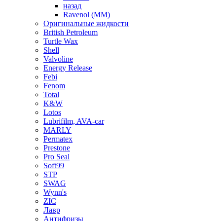
назад
Ravenol (ММ)
Оригинальные жидкости
British Petroleum
Turtle Wax
Shell
Valvoline
Energy Release
Febi
Fenom
Total
K&W
Lotos
Lubrifilm, AVA-car
MARLY
Permatex
Prestone
Pro Seal
Soft99
STP
SWAG
Wynn's
ZIC
Лавр
Антифризы