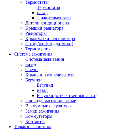
Термостаты
Термостаты
назад
Japan-термостаты
Детали кондиционера
Крышки радиатора
Радиаторы
Крыльчатки вентилятора
Патрубки (под датчики)
Термомуфты
Система зажигания
Система зажигания
назад
Свечи
Крышки распределителя
Бегунки
Бегунки
назад
Бегунки (отечественные авто)
Провода высоковольтные
Вакуумные регуляторы
Замки зажигания
Коммутаторы
Контакты
Тормозная система