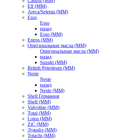
Castrol (ММ)
Elf (ММ)
Areca/Selenia (ММ)
Esso
Esso
назад
Esso (ММ)
Eneos (ММ)
Оригинальные масла (ММ)
Оригинальные масла (ММ)
назад
Suzuki (ММ)
British Petroleum (ММ)
Neste
Neste
назад
Neste (ММ)
Shell Германия
Shell (ММ)
Valvoline (ММ)
Total (ММ)
Lotos (ММ)
ZiC (ММ)
Лукойл (ММ)
Totachi (MM)