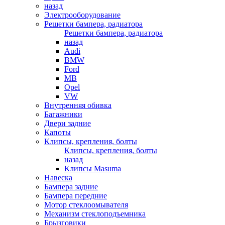
назад
Электрооборудование
Решетки бампера, радиатора
Решетки бампера, радиатора
назад
Audi
BMW
Ford
MB
Opel
VW
Внутренняя обивка
Багажники
Двери задние
Капоты
Клипсы, крепления, болты
Клипсы, крепления, болты
назад
Клипсы Masuma
Навеска
Бампера задние
Бампера передние
Мотор стеклоомывателя
Механизм стеклоподъемника
Брызговики