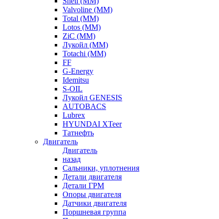
Shell (ММ)
Valvoline (ММ)
Total (ММ)
Lotos (ММ)
ZiC (ММ)
Лукойл (ММ)
Totachi (MM)
FF
G-Energy
Idemitsu
S-OIL
Лукойл GENESIS
AUTOBACS
Lubrex
HYUNDAI XTeer
Татнефть
Двигатель
Двигатель
назад
Сальники, уплотнения
Детали двигателя
Детали ГРМ
Опоры двигателя
Датчики двигателя
Поршневая группа