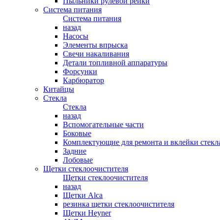
Пыльники рулевой рейки
Система питания
Система питания
назад
Насосы
Элементы впрыска
Свечи накаливания
Детали топливной аппаратуры
Форсунки
Карбюратор
Китайцы
Стекла
Стекла
назад
Вспомогательные части
Боковые
Комплектующие для ремонта и вклейки стекл
Задние
Лобовые
Щетки стеклоочистителя
Щетки стеклоочистителя
назад
Щетки Alca
резинка щетки стеклоочистителя
Щетки Heyner