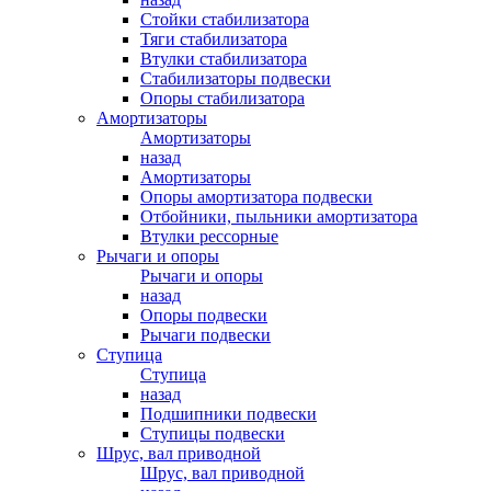
Стойки стабилизатора
Тяги стабилизатора
Втулки стабилизатора
Стабилизаторы подвески
Опоры стабилизатора
Амортизаторы
Амортизаторы
назад
Амортизаторы
Опоры амортизатора подвески
Отбойники, пыльники амортизатора
Втулки рессорные
Рычаги и опоры
Рычаги и опоры
назад
Опоры подвески
Рычаги подвески
Ступица
Ступица
назад
Подшипники подвески
Ступицы подвески
Шрус, вал приводной
Шрус, вал приводной