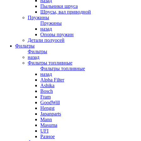
назад
Пыльники шруса
Шрусы, вал приводной
Пружины
Пружины
назад
Опоры пружин
Детали полуосей
Фильтры
Фильтры
назад
Фильтры топливные
Фильтры топливные
назад
Alpha Filter
Ashika
Bosch
Fram
GoodWill
Hengst
Japanparts
Mann
Masuma
UFI
Разное