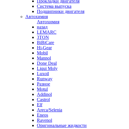
Прокладки двигателя
Система выпуска
Подшипники двигателя
Автохимия
Автохимия
назад
LEMARC
3TON
BiBiCare
Hi-Gear
Mobil
Mannol
Done Deal
Liqui Moly
Luxoil
Runway
Разное
Motul
Addinol
Castrol
Elf
Areca/Selenia
Eneos
Ravenol
Оригинальные жидкости