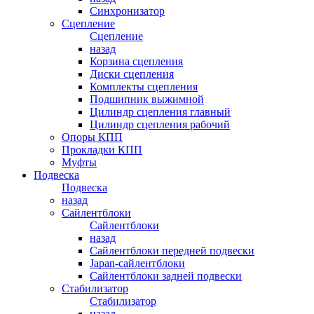
Синхронизатор
Сцепление
Сцепление
назад
Корзина сцепления
Диски сцепления
Комплекты сцепления
Подшипник выжимной
Цилиндр сцепления главный
Цилиндр сцепления рабочий
Опоры КПП
Прокладки КПП
Муфты
Подвеска
Подвеска
назад
Сайлентблоки
Сайлентблоки
назад
Сайлентблоки передней подвески
Japan-сайлентблоки
Сайлентблоки задней подвески
Стабилизатор
Стабилизатор
назад