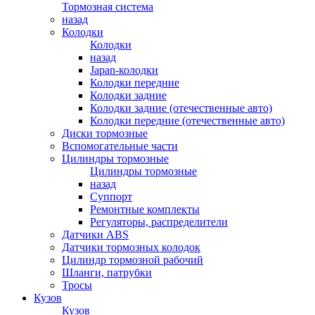
Тормозная система
назад
Колодки
Колодки
назад
Japan-колодки
Колодки передние
Колодки задние
Колодки задние (отечественные авто)
Колодки передние (отечественные авто)
Диски тормозные
Вспомогательные части
Цилиндры тормозные
Цилиндры тормозные
назад
Суппорт
Ремонтные комплекты
Регуляторы, распределители
Датчики ABS
Датчики тормозных колодок
Цилиндр тормозной рабочий
Шланги, патрубки
Тросы
Кузов
Кузов