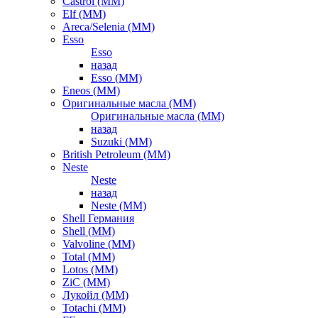
Castrol (ММ)
Elf (ММ)
Areca/Selenia (ММ)
Esso
Esso
назад
Esso (ММ)
Eneos (ММ)
Оригинальные масла (ММ)
Оригинальные масла (ММ)
назад
Suzuki (ММ)
British Petroleum (ММ)
Neste
Neste
назад
Neste (ММ)
Shell Германия
Shell (ММ)
Valvoline (ММ)
Total (ММ)
Lotos (ММ)
ZiC (ММ)
Лукойл (ММ)
Totachi (MM)