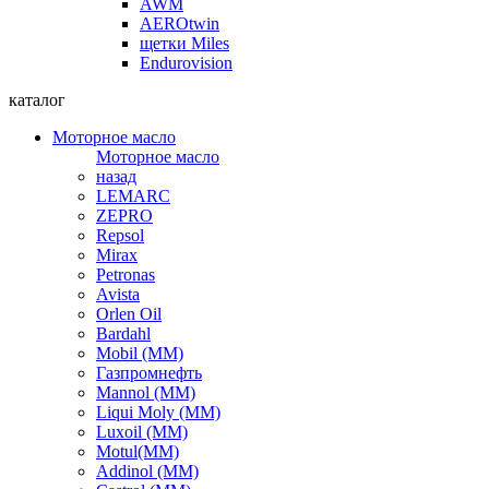
AWM
AEROtwin
щетки Miles
Endurovision
каталог
Моторное масло
Моторное масло
назад
LEMARC
ZEPRO
Repsol
Mirax
Petronas
Avista
Orlen Oil
Bardahl
Mobil (ММ)
Газпромнефть
Mannol (ММ)
Liqui Moly (ММ)
Luxoil (ММ)
Motul(ММ)
Addinol (ММ)