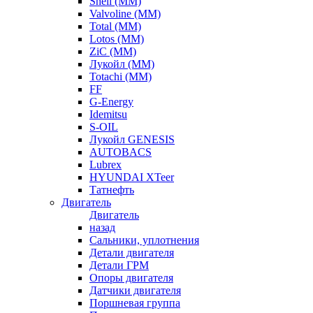
Shell (ММ)
Valvoline (ММ)
Total (ММ)
Lotos (ММ)
ZiC (ММ)
Лукойл (ММ)
Totachi (MM)
FF
G-Energy
Idemitsu
S-OIL
Лукойл GENESIS
AUTOBACS
Lubrex
HYUNDAI XTeer
Татнефть
Двигатель
Двигатель
назад
Сальники, уплотнения
Детали двигателя
Детали ГРМ
Опоры двигателя
Датчики двигателя
Поршневая группа