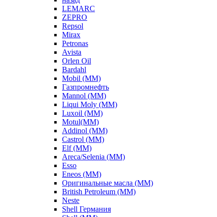
LEMARC
ZEPRO
Repsol
Mirax
Petronas
Avista
Orlen Oil
Bardahl
Mobil (ММ)
Газпромнефть
Mannol (ММ)
Liqui Moly (ММ)
Luxoil (ММ)
Motul(ММ)
Addinol (ММ)
Castrol (ММ)
Elf (ММ)
Areca/Selenia (ММ)
Esso
Eneos (ММ)
Оригинальные масла (ММ)
British Petroleum (ММ)
Neste
Shell Германия