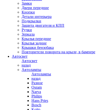
Замки
Двери передние
Кнопки
Детали интерьера
Подкрылки
Защита двигателя и КПП
Ручки
Зеркала
Крылья передние
Крылья задние
Крышки бензобака
Повторители поворота на крыле, в бампере
Автосвет
Автосвет
назад
Автолампы
Автолампы
назад
Разное
Osram
Narva
Philips
Hans Pries
Bosch
Koito