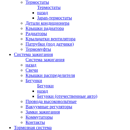
Термостаты
Термостаты
назад
Japan-термостаты
Детали кондиционера
Крышки радиатора
Радиаторы
Крыльчатки вентилятора
Патрубки (под датчики)
Термомуфты
Система зажигания
Система зажигания
назад
Свечи
Крышки распределителя
Бегунки
Бегунки
назад
Бегунки (отечественные авто)
Провода высоковольтные
Вакуумные регуляторы
Замки зажигания
Коммутаторы
Контакты
Тормозная система