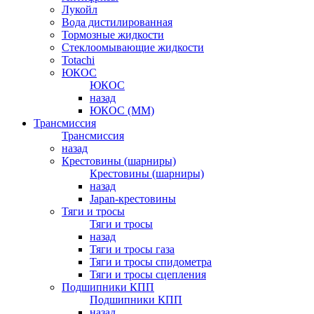
Лукойл
Вода дистилированная
Тормозные жидкости
Стеклоомывающие жидкости
Totachi
ЮКОС
ЮКОС
назад
ЮКОС (ММ)
Трансмиссия
Трансмиссия
назад
Крестовины (шарниры)
Крестовины (шарниры)
назад
Japan-крестовины
Тяги и тросы
Тяги и тросы
назад
Тяги и тросы газа
Тяги и тросы спидометра
Тяги и тросы сцепления
Подшипники КПП
Подшипники КПП
назад