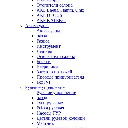
Отопители салона
АКБ Eneus, Fiamm, Unix
АКБ DECUS
АКБ KATEKO
Аксессуары
Аксессуары
назад
Разное
Инструмент
Лейблы
Освежители салона
Брелки
Ветровики
Заготовки ключей
Провода прикуривателя
акс IVF
Рулевое управление
Рулевое управление
назад
Тяги рулевые
Рейка рулевая
Насосы ГУР
Детали рулевой колонки
Маятник