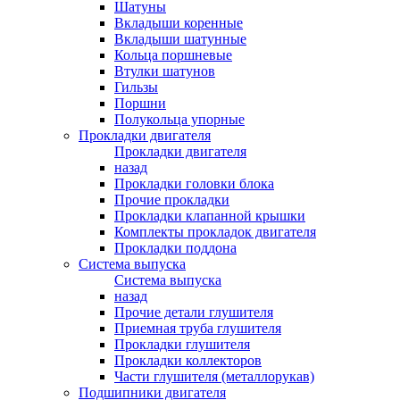
Шатуны
Вкладыши коренные
Вкладыши шатунные
Кольца поршневые
Втулки шатунов
Гильзы
Поршни
Полукольца упорные
Прокладки двигателя
Прокладки двигателя
назад
Прокладки головки блока
Прочие прокладки
Прокладки клапанной крышки
Комплекты прокладок двигателя
Прокладки поддона
Система выпуска
Система выпуска
назад
Прочие детали глушителя
Приемная труба глушителя
Прокладки глушителя
Прокладки коллекторов
Части глушителя (металлорукав)
Подшипники двигателя