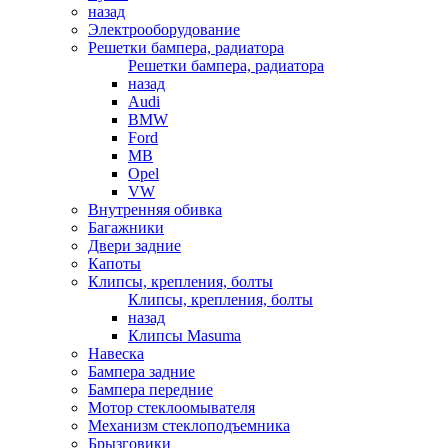
назад
Электрооборудование
Решетки бампера, радиатора
Решетки бампера, радиатора
назад
Audi
BMW
Ford
MB
Opel
VW
Внутренняя обивка
Багажники
Двери задние
Капоты
Клипсы, крепления, болты
Клипсы, крепления, болты
назад
Клипсы Masuma
Навеска
Бампера задние
Бампера передние
Мотор стеклоомывателя
Механизм стеклоподъемника
Брызговики