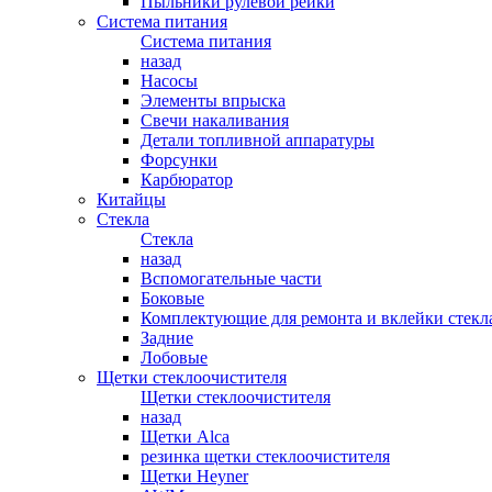
Пыльники рулевой рейки
Система питания
Система питания
назад
Насосы
Элементы впрыска
Свечи накаливания
Детали топливной аппаратуры
Форсунки
Карбюратор
Китайцы
Стекла
Стекла
назад
Вспомогательные части
Боковые
Комплектующие для ремонта и вклейки стекл
Задние
Лобовые
Щетки стеклоочистителя
Щетки стеклоочистителя
назад
Щетки Alca
резинка щетки стеклоочистителя
Щетки Heyner