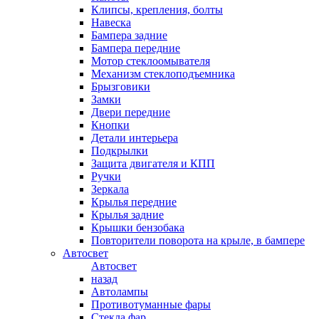
Клипсы, крепления, болты
Навеска
Бампера задние
Бампера передние
Мотор стеклоомывателя
Механизм стеклоподъемника
Брызговики
Замки
Двери передние
Кнопки
Детали интерьера
Подкрылки
Защита двигателя и КПП
Ручки
Зеркала
Крылья передние
Крылья задние
Крышки бензобака
Повторители поворота на крыле, в бампере
Автосвет
Автосвет
назад
Автолампы
Противотуманные фары
Стекла фар