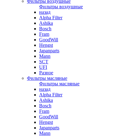
Фильтры воздушные
Фильтры воздушные
назад
Alpha Filter
Ashika
Bosch
Fram
GoodWill
Hengst
Japanparts
Mann
SCT
UFI
Разное
Фильтры масляные
Фильтры масляные
назад
Alpha Filter
Ashika
Bosch
Fram
GoodWill
Hengst
Japanparts
Mann