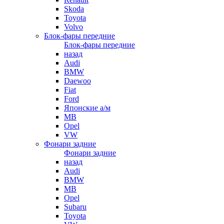
Skoda
Toyota
Volvo
Блок-фары передние
Блок-фары передние
назад
Audi
BMW
Daewoo
Fiat
Ford
Японские а/м
MB
Opel
VW
Фонари задние
Фонари задние
назад
Audi
BMW
MB
Opel
Subaru
Toyota