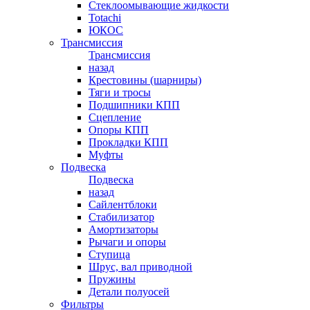
Стеклоомывающие жидкости
Totachi
ЮКОС
Трансмиссия
Трансмиссия
назад
Крестовины (шарниры)
Тяги и тросы
Подшипники КПП
Сцепление
Опоры КПП
Прокладки КПП
Муфты
Подвеска
Подвеска
назад
Сайлентблоки
Стабилизатор
Амортизаторы
Рычаги и опоры
Ступица
Шрус, вал приводной
Пружины
Детали полуосей
Фильтры