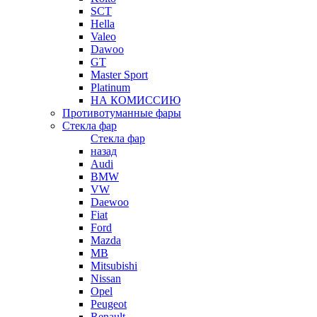
SCT
Hella
Valeo
Dawoo
GT
Master Sport
Platinum
НА КОМИССИЮ
Противотуманные фары
Стекла фар
Стекла фар
назад
Audi
BMW
VW
Daewoo
Fiat
Ford
Mazda
MB
Mitsubishi
Nissan
Opel
Peugeot
Renault