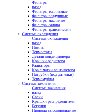
Фильтры
назад
Фильтры топливные
Фильтры воздушные
Фильтры масляные
Фильтры салона
Фильтры трансмиссии
Система охлаждения
Система охлаждения
назад
Помпы
Термостаты
Детали кондиционера
Крышки радиатора
Радиаторы
Крыльчатки вентилятора
Патрубки (под датчики)
Термомуфты
Система зажигания
Система зажигания
назад
Свечи
Крышки распределителя
Бегунки
Провода высоковольтные