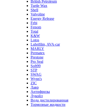
British Petroleum
Turtle Wax
Shell
Valvoline
Energy Release
Febi
Fenom
Total
K&W
Lotos
Lubrifilm, AVA-car
MARLY
Permatex
Prestone
Pro Seal
Soft99
STP
SWAG
Wynn's
ZIC
Лавр
Антифризы
Лукойл
Вода дистилированная
Тормозные жидкости