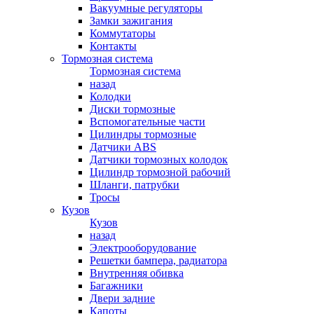
Вакуумные регуляторы
Замки зажигания
Коммутаторы
Контакты
Тормозная система
Тормозная система
назад
Колодки
Диски тормозные
Вспомогательные части
Цилиндры тормозные
Датчики ABS
Датчики тормозных колодок
Цилиндр тормозной рабочий
Шланги, патрубки
Тросы
Кузов
Кузов
назад
Электрооборудование
Решетки бампера, радиатора
Внутренняя обивка
Багажники
Двери задние
Капоты