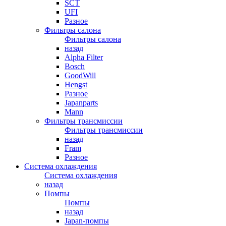
SCT
UFI
Разное
Фильтры салона
Фильтры салона
назад
Alpha Filter
Bosch
GoodWill
Hengst
Разное
Japanparts
Mann
Фильтры трансмиссии
Фильтры трансмиссии
назад
Fram
Разное
Система охлаждения
Система охлаждения
назад
Помпы
Помпы
назад
Japan-помпы