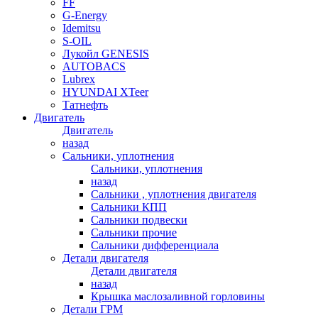
FF
G-Energy
Idemitsu
S-OIL
Лукойл GENESIS
AUTOBACS
Lubrex
HYUNDAI XTeer
Татнефть
Двигатель
Двигатель
назад
Сальники, уплотнения
Сальники, уплотнения
назад
Сальники , уплотнения двигателя
Сальники КПП
Сальники подвески
Сальники прочие
Сальники дифференциала
Детали двигателя
Детали двигателя
назад
Крышка маслозаливной горловины
Детали ГРМ