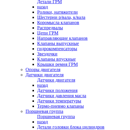
Детали ГРМ
назад
Ролики, натяжители
Шестерни р/вала, к/вала
Коромысла клапанов
Распредвалы
Цепи ГРМ
Направляющие клапанов
Клапаны выпускные
гидрокомпенсаторы
Звездочки
Клапаны впускные
Крышки ремня ГРМ
Опоры двигателя
Датчики двигателя
Датчики двигателя
назад
Датчики положения
Датчики давления масла
Датчики температуры
Термо-пневмо клапаны
Поршневая группа
Поршневая группа
назад
Детали головки блока цилиндров