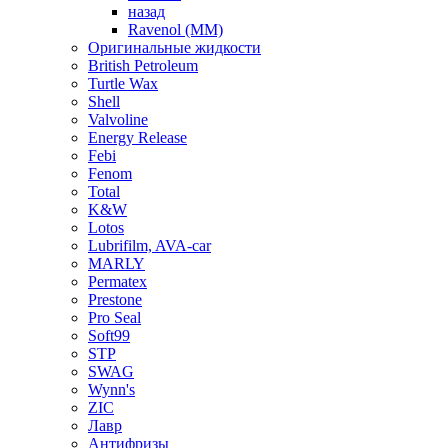
назад
Ravenol (ММ)
Оригинальные жидкости
British Petroleum
Turtle Wax
Shell
Valvoline
Energy Release
Febi
Fenom
Total
K&W
Lotos
Lubrifilm, AVA-car
MARLY
Permatex
Prestone
Pro Seal
Soft99
STP
SWAG
Wynn's
ZIC
Лавр
Антифризы