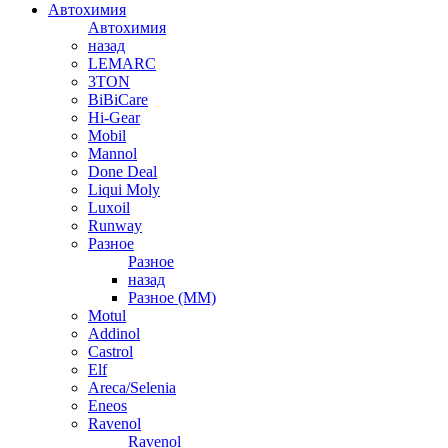
Автохимия
Автохимия
назад
LEMARC
3TON
BiBiCare
Hi-Gear
Mobil
Mannol
Done Deal
Liqui Moly
Luxoil
Runway
Разное
Разное
назад
Разное (ММ)
Motul
Addinol
Castrol
Elf
Areca/Selenia
Eneos
Ravenol
Ravenol