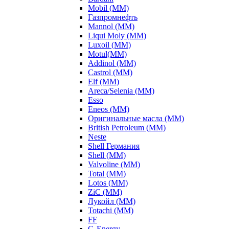
Mobil (ММ)
Газпромнефть
Mannol (ММ)
Liqui Moly (ММ)
Luxoil (ММ)
Motul(ММ)
Addinol (ММ)
Castrol (ММ)
Elf (ММ)
Areca/Selenia (ММ)
Esso
Eneos (ММ)
Оригинальные масла (ММ)
British Petroleum (ММ)
Neste
Shell Германия
Shell (ММ)
Valvoline (ММ)
Total (ММ)
Lotos (ММ)
ZiC (ММ)
Лукойл (ММ)
Totachi (MM)
FF
G-Energy