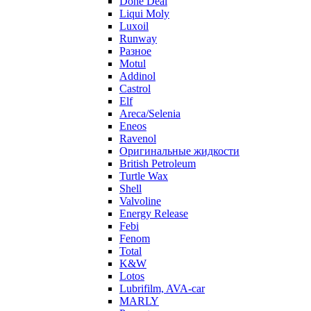
Done Deal
Liqui Moly
Luxoil
Runway
Разное
Motul
Addinol
Castrol
Elf
Areca/Selenia
Eneos
Ravenol
Оригинальные жидкости
British Petroleum
Turtle Wax
Shell
Valvoline
Energy Release
Febi
Fenom
Total
K&W
Lotos
Lubrifilm, AVA-car
MARLY