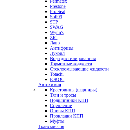
Permatex
Prestone
Pro Seal
Soft99
STP
SWAG
Wynn's
ZIC
Лавр
Антифризы
Лукойл
Вода дистилированная
Тормозные жидкости
Стеклоомывающие жидкости
Totachi
ЮКОС
Автохимия
Крестовины (шарниры)
Тяги и тросы
Подшипники КПП
Сцепление
Опоры КПП
Прокладки КПП
Муфты
Трансмиссия