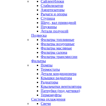
Сайлентблоки
Стабилизатор
Амортизаторы
Рычаги и опоры
Ступица
Шрус, вал приводной
Пружины
Детали полуосей
Подвеска
Фильтры топливные
Фильтры воздушные
Фильтры масляные
Фильтры салона
Фильтры трансмиссии
Фильтры
Помпы
Термостаты
Детали кондиционера
Крышки радиатора
Радиаторы
Крыльчатки вентилятора
Патрубки (под датчики)
Термомуфты
Система охлаждения
Свечи