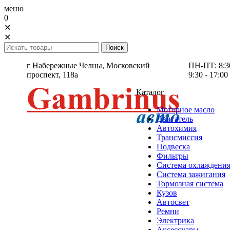
меню
0
✕
✕
г Набережные Челны,
Московский
ПН-ПТ: 8:30 
проспект, 118а
9:30 - 17:00
Каталог
Моторное масло
Двигатель
Автохимия
Трансмиссия
Подвеска
Фильтры
Система охлаждени
Система зажигания
Тормозная система
Кузов
Автосвет
Ремни
Электрика
Аксессуары