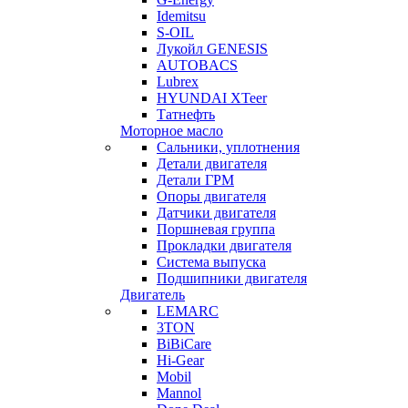
Idemitsu
S-OIL
Лукойл GENESIS
AUTOBACS
Lubrex
HYUNDAI XTeer
Татнефть
Моторное масло
Сальники, уплотнения
Детали двигателя
Детали ГРМ
Опоры двигателя
Датчики двигателя
Поршневая группа
Прокладки двигателя
Система выпуска
Подшипники двигателя
Двигатель
LEMARC
3TON
BiBiCare
Hi-Gear
Mobil
Mannol