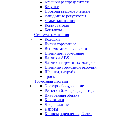
Крышки распределителя
Бегунки
Провода высоковольтные
Вакуумные регуляторы
Замки зажигания
Коммутаторы
Контакты
Система зажигания
Колодки
Диски тормозные
Вспомогательные части
Цилиндры тормозные
Датчики ABS
Датчики тормозных колодок
Цилиндр тормозной рабочий
Шланги, патрубки
Тросы
Тормозная система
Электрооборудование
Решетки бампера, радиатора
Внутренняя обивка
Багажники
Двери задние
Капоты
Клипсы, крепления, болты