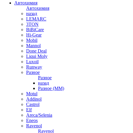
Автохимия
Автохимия
назад
LEMARC
3TON
BiBiCare
Hi-Gear
Mobil
Mannol
Done Deal
Liqui Moly
Luxoil
Runway
Разное
Разное
назад
Разное (ММ)
Motul
Addinol
Castrol
Elf
Areca/Selenia
Eneos
Ravenol
Ravenol