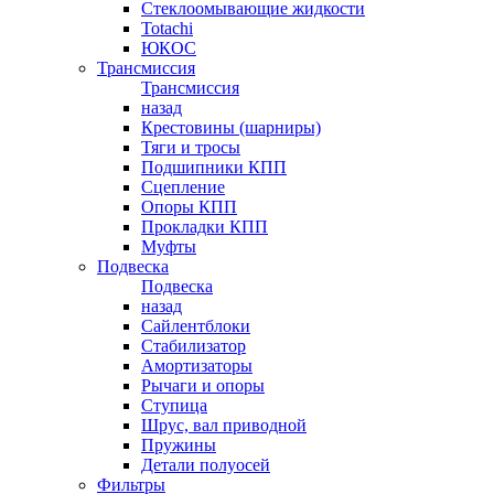
Стеклоомывающие жидкости
Totachi
ЮКОС
Трансмиссия
Трансмиссия
назад
Крестовины (шарниры)
Тяги и тросы
Подшипники КПП
Сцепление
Опоры КПП
Прокладки КПП
Муфты
Подвеска
Подвеска
назад
Сайлентблоки
Стабилизатор
Амортизаторы
Рычаги и опоры
Ступица
Шрус, вал приводной
Пружины
Детали полуосей
Фильтры