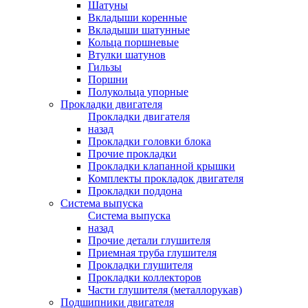
Шатуны
Вкладыши коренные
Вкладыши шатунные
Кольца поршневые
Втулки шатунов
Гильзы
Поршни
Полукольца упорные
Прокладки двигателя
Прокладки двигателя
назад
Прокладки головки блока
Прочие прокладки
Прокладки клапанной крышки
Комплекты прокладок двигателя
Прокладки поддона
Система выпуска
Система выпуска
назад
Прочие детали глушителя
Приемная труба глушителя
Прокладки глушителя
Прокладки коллекторов
Части глушителя (металлорукав)
Подшипники двигателя