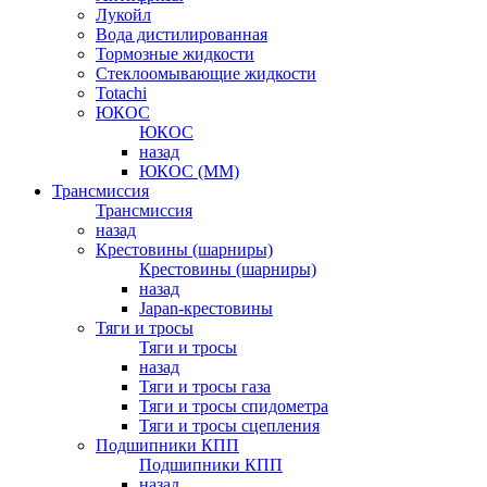
Лукойл
Вода дистилированная
Тормозные жидкости
Стеклоомывающие жидкости
Totachi
ЮКОС
ЮКОС
назад
ЮКОС (ММ)
Трансмиссия
Трансмиссия
назад
Крестовины (шарниры)
Крестовины (шарниры)
назад
Japan-крестовины
Тяги и тросы
Тяги и тросы
назад
Тяги и тросы газа
Тяги и тросы спидометра
Тяги и тросы сцепления
Подшипники КПП
Подшипники КПП
назад