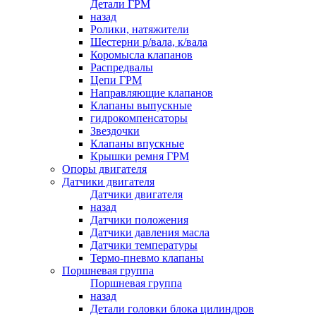
Детали ГРМ
назад
Ролики, натяжители
Шестерни р/вала, к/вала
Коромысла клапанов
Распредвалы
Цепи ГРМ
Направляющие клапанов
Клапаны выпускные
гидрокомпенсаторы
Звездочки
Клапаны впускные
Крышки ремня ГРМ
Опоры двигателя
Датчики двигателя
Датчики двигателя
назад
Датчики положения
Датчики давления масла
Датчики температуры
Термо-пневмо клапаны
Поршневая группа
Поршневая группа
назад
Детали головки блока цилиндров