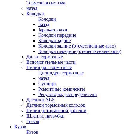
Тормозная система
назад
Колодки
Колодки
назад
Japan-колодки
Колодки передние
Колодки задние
Колодки задние (отечественные авто)
Колодки передние (отечественные авто)
Диски тормозные
Вспомогательные части
Цилиндры тормозные
Цилиндры тормозные
назад
Суппорт
Ремонтные комплекты
Регуляторы, распределители
Датчики ABS
Датчики тормозных колодок
Цилиндр тормозной рабочий
Шланги, патрубки
Тросы
Кузов
Кузов