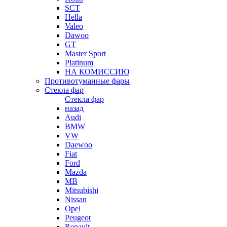
SCT
Hella
Valeo
Dawoo
GT
Master Sport
Platinum
НА КОМИССИЮ
Противотуманные фары
Стекла фар
Стекла фар
назад
Audi
BMW
VW
Daewoo
Fiat
Ford
Mazda
MB
Mitsubishi
Nissan
Opel
Peugeot
Renault