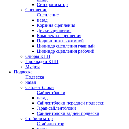
Синхронизатор
Сцепление
Сцепление
назад
Корзина сцепления
Диски сцепления
Комплекты сцепления
Подшипник выжимной
Цилиндр сцепления главный
Цилиндр сцепления рабочий
Опоры КПП
Прокладки КПП
Муфты
Подвеска
Подвеска
назад
Сайлентблоки
Сайлентблоки
назад
Сайлентблоки передней подвески
Japan-сайлентблоки
Сайлентблоки задней подвески
Стабилизатор
Стабилизатор
назад