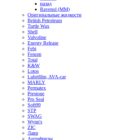
назад
Ravenol (ММ)
Оригинальные жидкости
British Petroleum
Turtle Wax
Shell
Valvoline
Energy Release
Febi
Fenom
Total
K&W
Lotos
Lubrifilm, AVA-car
MARLY
Permatex
Prestone
Pro Seal
Soft99
STP
SWAG
Wynn's
ZIC
Лавр
Антифризы