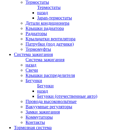
Термостаты
Термостаты
назад
Japan-термостаты
Детали кондиционера
Крышки радиатора
Радиаторы
Крыльчатки вентилятора
Патрубки (под датчики)
Термомуфты
Система зажигания
Система зажигания
назад
Свечи
Крышки распределителя
Бегунки
Бегунки
назад
Бегунки (отечественные авто)
Провода высоковольтные
Вакуумные регуляторы
Замки зажигания
Коммутаторы
Контакты
Тормозная система