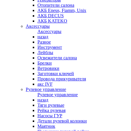
Отопители салона
АКБ Eneus, Fiamm, Unix
АКБ DECUS
АКБ KATEKO
Аксессуары
Аксессуары
назад
Разное
Инструмент
Лейблы
Освежители салона
Брелки
Ветровики
Заготовки ключей
Провода прикуривателя
акс IVF
Рулевое управление
Рулевое управление
назад
Тяги рулевые
Рейка рулевая
Насосы ГУР
Детали рулевой колонки
Маятник