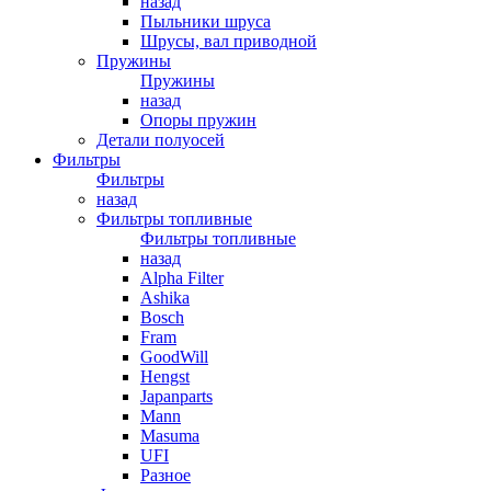
назад
Пыльники шруса
Шрусы, вал приводной
Пружины
Пружины
назад
Опоры пружин
Детали полуосей
Фильтры
Фильтры
назад
Фильтры топливные
Фильтры топливные
назад
Alpha Filter
Ashika
Bosch
Fram
GoodWill
Hengst
Japanparts
Mann
Masuma
UFI
Разное