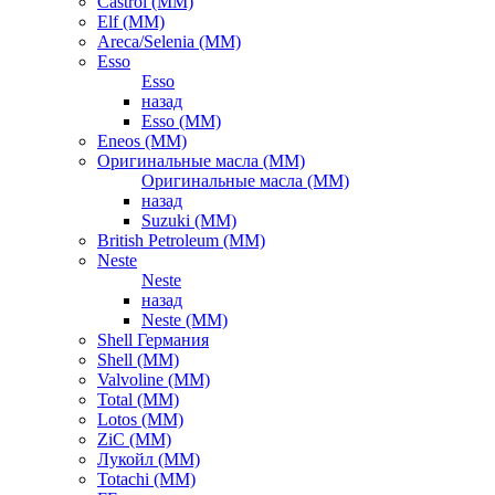
Castrol (ММ)
Elf (ММ)
Areca/Selenia (ММ)
Esso
Esso
назад
Esso (ММ)
Eneos (ММ)
Оригинальные масла (ММ)
Оригинальные масла (ММ)
назад
Suzuki (ММ)
British Petroleum (ММ)
Neste
Neste
назад
Neste (ММ)
Shell Германия
Shell (ММ)
Valvoline (ММ)
Total (ММ)
Lotos (ММ)
ZiC (ММ)
Лукойл (ММ)
Totachi (MM)