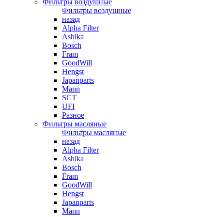
Фильтры воздушные
Фильтры воздушные
назад
Alpha Filter
Ashika
Bosch
Fram
GoodWill
Hengst
Japanparts
Mann
SCT
UFI
Разное
Фильтры масляные
Фильтры масляные
назад
Alpha Filter
Ashika
Bosch
Fram
GoodWill
Hengst
Japanparts
Mann