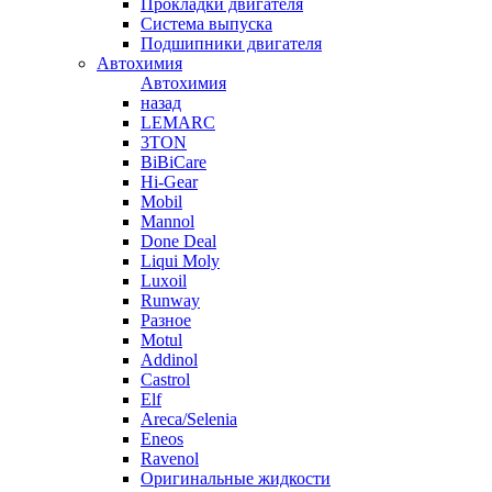
Прокладки двигателя
Система выпуска
Подшипники двигателя
Автохимия
Автохимия
назад
LEMARC
3TON
BiBiCare
Hi-Gear
Mobil
Mannol
Done Deal
Liqui Moly
Luxoil
Runway
Разное
Motul
Addinol
Castrol
Elf
Areca/Selenia
Eneos
Ravenol
Оригинальные жидкости