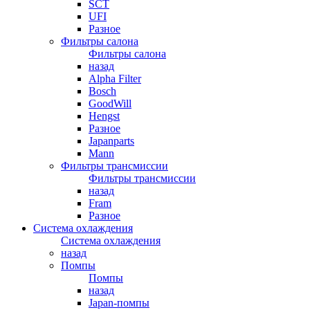
SCT
UFI
Разное
Фильтры салона
Фильтры салона
назад
Alpha Filter
Bosch
GoodWill
Hengst
Разное
Japanparts
Mann
Фильтры трансмиссии
Фильтры трансмиссии
назад
Fram
Разное
Система охлаждения
Система охлаждения
назад
Помпы
Помпы
назад
Japan-помпы