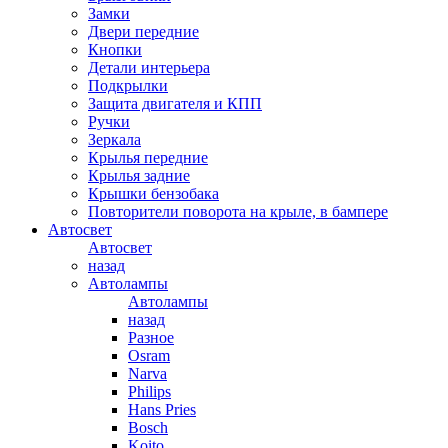
Замки
Двери передние
Кнопки
Детали интерьера
Подкрылки
Защита двигателя и КПП
Ручки
Зеркала
Крылья передние
Крылья задние
Крышки бензобака
Повторители поворота на крыле, в бампере
Автосвет
Автосвет
назад
Автолампы
Автолампы
назад
Разное
Osram
Narva
Philips
Hans Pries
Bosch
Koito