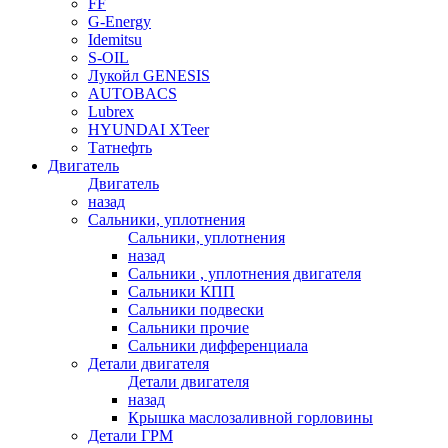
FF
G-Energy
Idemitsu
S-OIL
Лукойл GENESIS
AUTOBACS
Lubrex
HYUNDAI XTeer
Татнефть
Двигатель
Двигатель
назад
Сальники, уплотнения
Сальники, уплотнения
назад
Сальники , уплотнения двигателя
Сальники КПП
Сальники подвески
Сальники прочие
Сальники дифференциала
Детали двигателя
Детали двигателя
назад
Крышка маслозаливной горловины
Детали ГРМ