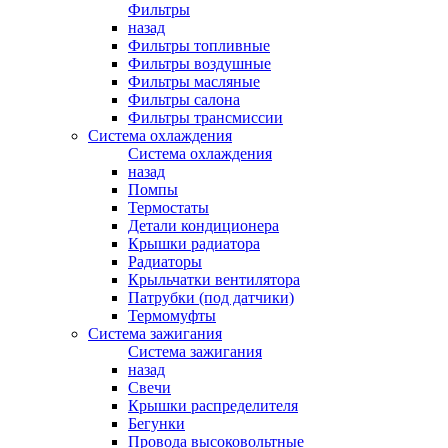
Фильтры
назад
Фильтры топливные
Фильтры воздушные
Фильтры масляные
Фильтры салона
Фильтры трансмиссии
Система охлаждения
Система охлаждения
назад
Помпы
Термостаты
Детали кондиционера
Крышки радиатора
Радиаторы
Крыльчатки вентилятора
Патрубки (под датчики)
Термомуфты
Система зажигания
Система зажигания
назад
Свечи
Крышки распределителя
Бегунки
Провода высоковольтные