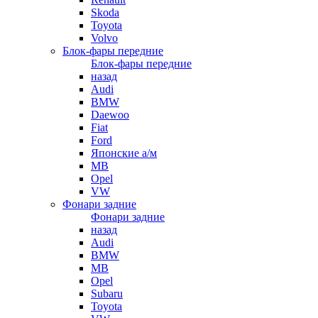
Skoda
Toyota
Volvo
Блок-фары передние
Блок-фары передние
назад
Audi
BMW
Daewoo
Fiat
Ford
Японские а/м
MB
Opel
VW
Фонари задние
Фонари задние
назад
Audi
BMW
MB
Opel
Subaru
Toyota