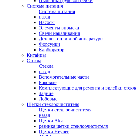
Пыльники рулевой рейки
Система питания
Система питания
назад
Насосы
Элементы впрыска
Свечи накаливания
Детали топливной аппаратуры
Форсунки
Карбюратор
Китайцы
Стекла
Стекла
назад
Вспомогательные части
Боковые
Комплектующие для ремонта и вклейки стекл
Задние
Лобовые
Щетки стеклоочистителя
Щетки стеклоочистителя
назад
Щетки Alca
резинка щетки стеклоочистителя
Щетки Heyner