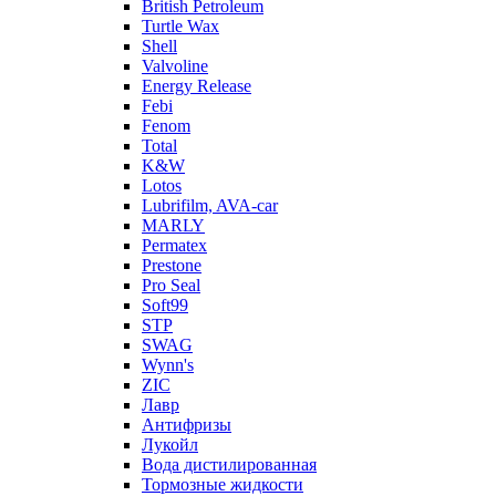
British Petroleum
Turtle Wax
Shell
Valvoline
Energy Release
Febi
Fenom
Total
K&W
Lotos
Lubrifilm, AVA-car
MARLY
Permatex
Prestone
Pro Seal
Soft99
STP
SWAG
Wynn's
ZIC
Лавр
Антифризы
Лукойл
Вода дистилированная
Тормозные жидкости