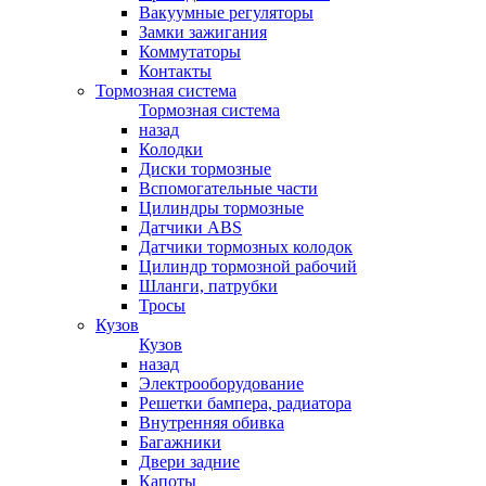
Вакуумные регуляторы
Замки зажигания
Коммутаторы
Контакты
Тормозная система
Тормозная система
назад
Колодки
Диски тормозные
Вспомогательные части
Цилиндры тормозные
Датчики ABS
Датчики тормозных колодок
Цилиндр тормозной рабочий
Шланги, патрубки
Тросы
Кузов
Кузов
назад
Электрооборудование
Решетки бампера, радиатора
Внутренняя обивка
Багажники
Двери задние
Капоты