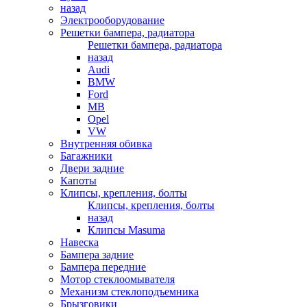
назад
Электрооборудование
Решетки бампера, радиатора
Решетки бампера, радиатора
назад
Audi
BMW
Ford
MB
Opel
VW
Внутренняя обивка
Багажники
Двери задние
Капоты
Клипсы, крепления, болты
Клипсы, крепления, болты
назад
Клипсы Masuma
Навеска
Бампера задние
Бампера передние
Мотор стеклоомывателя
Механизм стеклоподъемника
Брызговики