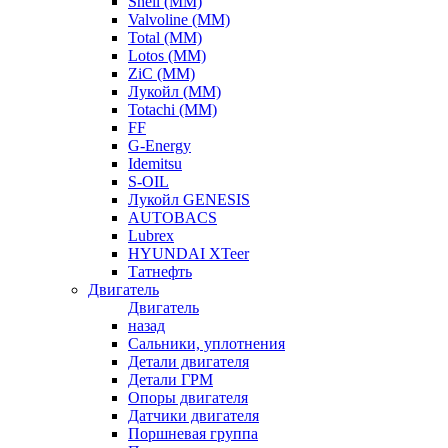
Shell (ММ)
Valvoline (ММ)
Total (ММ)
Lotos (ММ)
ZiC (ММ)
Лукойл (ММ)
Totachi (MM)
FF
G-Energy
Idemitsu
S-OIL
Лукойл GENESIS
AUTOBACS
Lubrex
HYUNDAI XTeer
Татнефть
Двигатель
Двигатель
назад
Сальники, уплотнения
Детали двигателя
Детали ГРМ
Опоры двигателя
Датчики двигателя
Поршневая группа