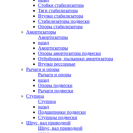
Стойки стабилизатора
Тяги стабилизатора
Втулки стабилизатора
Стабилизаторы подвески
Опоры стабилизатора
Амортизаторы
Амортизаторы
назад
Амортизаторы
Опоры амортизатора подвески
Отбойники, пыльники амортизатора
Втулки рессорные
Рычаги и опоры
Рычаги и опоры
назад
Опоры подвески
Рычаги подвески
Ступица
Ступица
назад
Подшипники подвески
Ступицы подвески
Шрус, вал приводной
Шрус, вал приводной