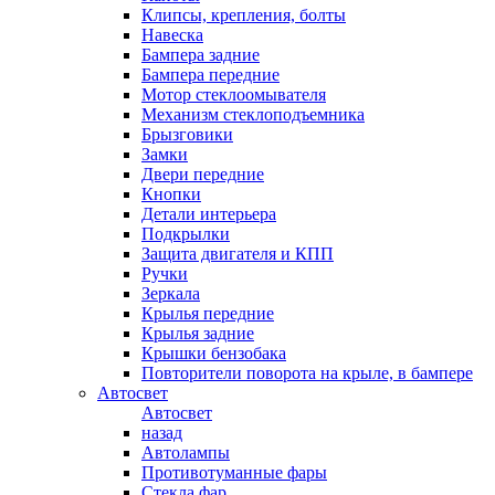
Клипсы, крепления, болты
Навеска
Бампера задние
Бампера передние
Мотор стеклоомывателя
Механизм стеклоподъемника
Брызговики
Замки
Двери передние
Кнопки
Детали интерьера
Подкрылки
Защита двигателя и КПП
Ручки
Зеркала
Крылья передние
Крылья задние
Крышки бензобака
Повторители поворота на крыле, в бампере
Автосвет
Автосвет
назад
Автолампы
Противотуманные фары
Стекла фар