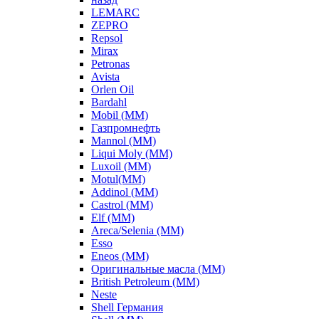
LEMARC
ZEPRO
Repsol
Mirax
Petronas
Avista
Orlen Oil
Bardahl
Mobil (ММ)
Газпромнефть
Mannol (ММ)
Liqui Moly (ММ)
Luxoil (ММ)
Motul(ММ)
Addinol (ММ)
Castrol (ММ)
Elf (ММ)
Areca/Selenia (ММ)
Esso
Eneos (ММ)
Оригинальные масла (ММ)
British Petroleum (ММ)
Neste
Shell Германия