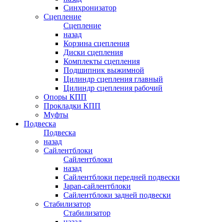
Синхронизатор
Сцепление
Сцепление
назад
Корзина сцепления
Диски сцепления
Комплекты сцепления
Подшипник выжимной
Цилиндр сцепления главный
Цилиндр сцепления рабочий
Опоры КПП
Прокладки КПП
Муфты
Подвеска
Подвеска
назад
Сайлентблоки
Сайлентблоки
назад
Сайлентблоки передней подвески
Japan-сайлентблоки
Сайлентблоки задней подвески
Стабилизатор
Стабилизатор
назад