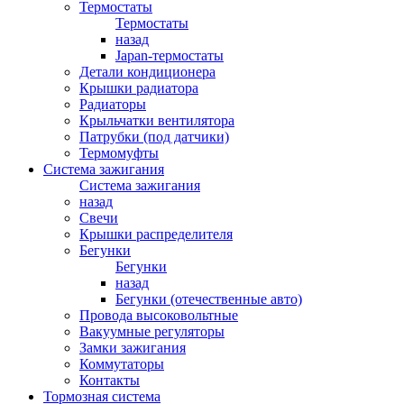
Термостаты
Термостаты
назад
Japan-термостаты
Детали кондиционера
Крышки радиатора
Радиаторы
Крыльчатки вентилятора
Патрубки (под датчики)
Термомуфты
Система зажигания
Система зажигания
назад
Свечи
Крышки распределителя
Бегунки
Бегунки
назад
Бегунки (отечественные авто)
Провода высоковольтные
Вакуумные регуляторы
Замки зажигания
Коммутаторы
Контакты
Тормозная система