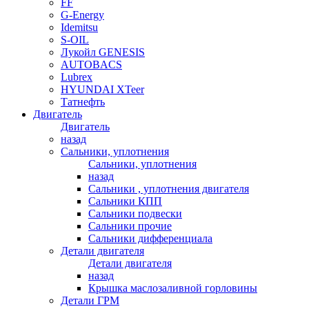
FF
G-Energy
Idemitsu
S-OIL
Лукойл GENESIS
AUTOBACS
Lubrex
HYUNDAI XTeer
Татнефть
Двигатель
Двигатель
назад
Сальники, уплотнения
Сальники, уплотнения
назад
Сальники , уплотнения двигателя
Сальники КПП
Сальники подвески
Сальники прочие
Сальники дифференциала
Детали двигателя
Детали двигателя
назад
Крышка маслозаливной горловины
Детали ГРМ