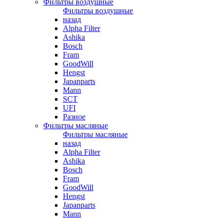
Фильтры воздушные
Фильтры воздушные
назад
Alpha Filter
Ashika
Bosch
Fram
GoodWill
Hengst
Japanparts
Mann
SCT
UFI
Разное
Фильтры масляные
Фильтры масляные
назад
Alpha Filter
Ashika
Bosch
Fram
GoodWill
Hengst
Japanparts
Mann