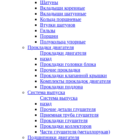
Шатуны
Вкладыши коренные
Вкладыши шатунные
Кольца поршневые
Втулки шатунов
Гильзы
Поршни
Полукольца упорные
Прокладки двигателя
Прокладки двигателя
назад
Прокладки головки блока
Прочие прокладки
Прокладки клапанной крышки
Комплекты прокладок двигателя
Прокладки поддона
Система выпуска
Система выпуска
назад
Прочие детали глушителя
Приемная труба глушителя
Прокладки глушителя
Прокладки коллекторов
Части глушителя (металлорукав)
Подшипники двигателя