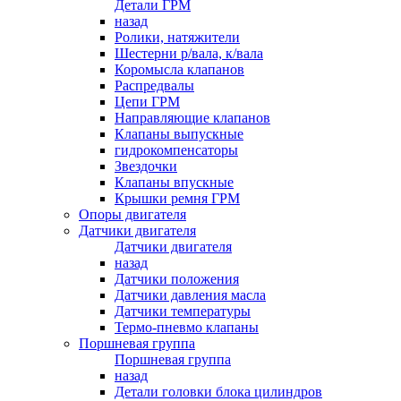
Детали ГРМ
назад
Ролики, натяжители
Шестерни р/вала, к/вала
Коромысла клапанов
Распредвалы
Цепи ГРМ
Направляющие клапанов
Клапаны выпускные
гидрокомпенсаторы
Звездочки
Клапаны впускные
Крышки ремня ГРМ
Опоры двигателя
Датчики двигателя
Датчики двигателя
назад
Датчики положения
Датчики давления масла
Датчики температуры
Термо-пневмо клапаны
Поршневая группа
Поршневая группа
назад
Детали головки блока цилиндров