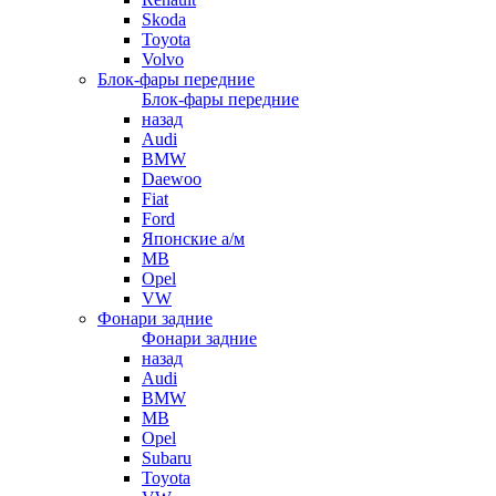
Skoda
Toyota
Volvo
Блок-фары передние
Блок-фары передние
назад
Audi
BMW
Daewoo
Fiat
Ford
Японские а/м
MB
Opel
VW
Фонари задние
Фонари задние
назад
Audi
BMW
MB
Opel
Subaru
Toyota