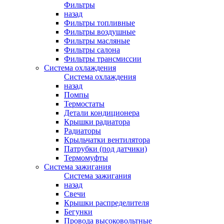
Фильтры
назад
Фильтры топливные
Фильтры воздушные
Фильтры масляные
Фильтры салона
Фильтры трансмиссии
Система охлаждения
Система охлаждения
назад
Помпы
Термостаты
Детали кондиционера
Крышки радиатора
Радиаторы
Крыльчатки вентилятора
Патрубки (под датчики)
Термомуфты
Система зажигания
Система зажигания
назад
Свечи
Крышки распределителя
Бегунки
Провода высоковольтные