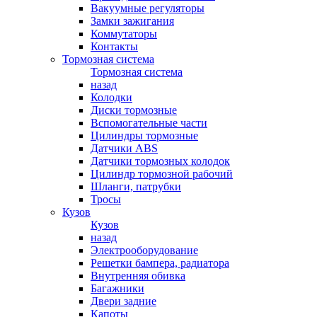
Вакуумные регуляторы
Замки зажигания
Коммутаторы
Контакты
Тормозная система
Тормозная система
назад
Колодки
Диски тормозные
Вспомогательные части
Цилиндры тормозные
Датчики ABS
Датчики тормозных колодок
Цилиндр тормозной рабочий
Шланги, патрубки
Тросы
Кузов
Кузов
назад
Электрооборудование
Решетки бампера, радиатора
Внутренняя обивка
Багажники
Двери задние
Капоты