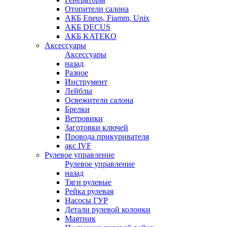
Отопители салона
АКБ Eneus, Fiamm, Unix
АКБ DECUS
АКБ KATEKO
Аксессуары
Аксессуары
назад
Разное
Инструмент
Лейблы
Освежители салона
Брелки
Ветровики
Заготовки ключей
Провода прикуривателя
акс IVF
Рулевое управление
Рулевое управление
назад
Тяги рулевые
Рейка рулевая
Насосы ГУР
Детали рулевой колонки
Маятник