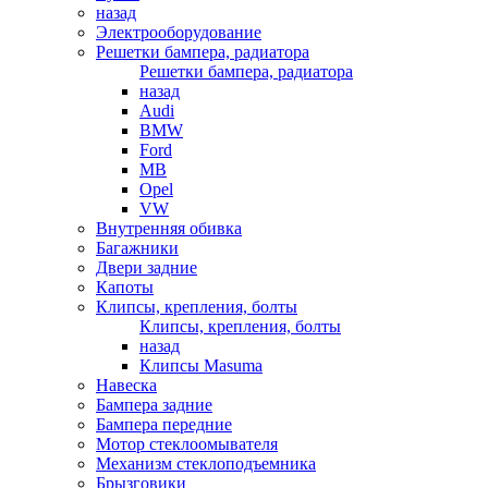
назад
Электрооборудование
Решетки бампера, радиатора
Решетки бампера, радиатора
назад
Audi
BMW
Ford
MB
Opel
VW
Внутренняя обивка
Багажники
Двери задние
Капоты
Клипсы, крепления, болты
Клипсы, крепления, болты
назад
Клипсы Masuma
Навеска
Бампера задние
Бампера передние
Мотор стеклоомывателя
Механизм стеклоподъемника
Брызговики