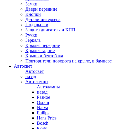
Замки
Двери передние
Кнопки
Детали интерьера
Подкрылки
Защита двигателя и КПП
Ручки
Зеркала
Крылья передние
Крылья задние
Крышки бензобака
Повторители поворота на крыле, в бампере
Автосвет
Автосвет
назад
Автолампы
Автолампы
назад
Разное
Osram
Narva
Philips
Hans Pries
Bosch
Koito