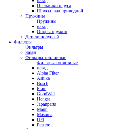
назад
Пыльники шруса
Шрусы, вал приводной
Пружины
Пружины
назад
Опоры пружин
Детали полуосей
Фильтры
Фильтры
назад
Фильтры топливные
Фильтры топливные
назад
Alpha Filter
Ashika
Bosch
Fram
GoodWill
Hengst
Japanparts
Mann
Masuma
UFI
Разное