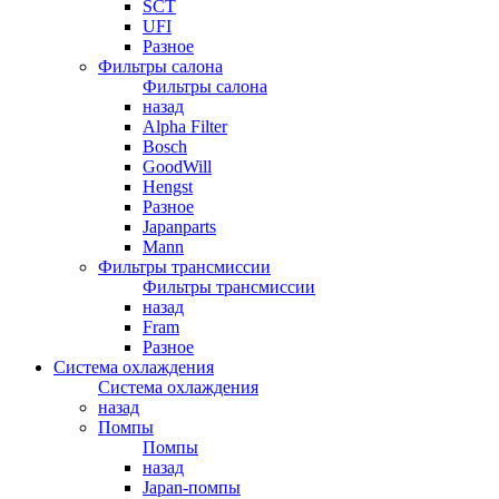
SCT
UFI
Разное
Фильтры салона
Фильтры салона
назад
Alpha Filter
Bosch
GoodWill
Hengst
Разное
Japanparts
Mann
Фильтры трансмиссии
Фильтры трансмиссии
назад
Fram
Разное
Система охлаждения
Система охлаждения
назад
Помпы
Помпы
назад
Japan-помпы