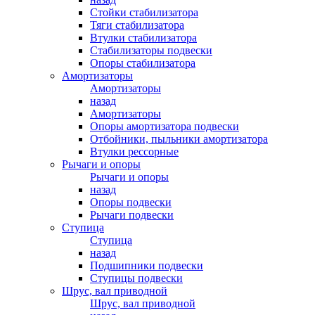
Стойки стабилизатора
Тяги стабилизатора
Втулки стабилизатора
Стабилизаторы подвески
Опоры стабилизатора
Амортизаторы
Амортизаторы
назад
Амортизаторы
Опоры амортизатора подвески
Отбойники, пыльники амортизатора
Втулки рессорные
Рычаги и опоры
Рычаги и опоры
назад
Опоры подвески
Рычаги подвески
Ступица
Ступица
назад
Подшипники подвески
Ступицы подвески
Шрус, вал приводной
Шрус, вал приводной