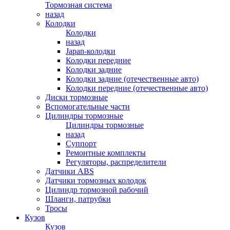
Тормозная система
назад
Колодки
Колодки
назад
Japan-колодки
Колодки передние
Колодки задние
Колодки задние (отечественные авто)
Колодки передние (отечественные авто)
Диски тормозные
Вспомогательные части
Цилиндры тормозные
Цилиндры тормозные
назад
Суппорт
Ремонтные комплекты
Регуляторы, распределители
Датчики ABS
Датчики тормозных колодок
Цилиндр тормозной рабочий
Шланги, патрубки
Тросы
Кузов
Кузов