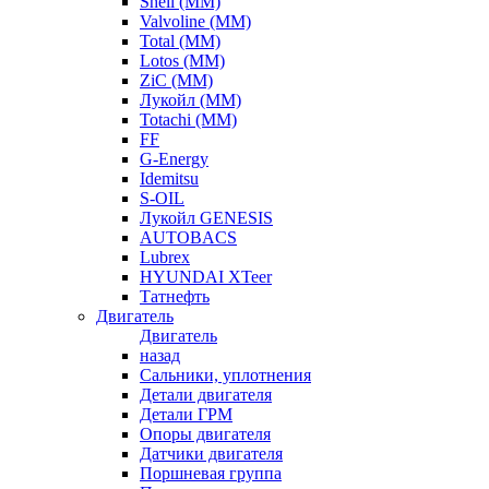
Shell (ММ)
Valvoline (ММ)
Total (ММ)
Lotos (ММ)
ZiC (ММ)
Лукойл (ММ)
Totachi (MM)
FF
G-Energy
Idemitsu
S-OIL
Лукойл GENESIS
AUTOBACS
Lubrex
HYUNDAI XTeer
Татнефть
Двигатель
Двигатель
назад
Сальники, уплотнения
Детали двигателя
Детали ГРМ
Опоры двигателя
Датчики двигателя
Поршневая группа