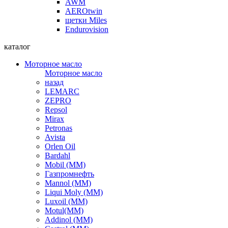
AWM
AEROtwin
щетки Miles
Endurovision
каталог
Моторное масло
Моторное масло
назад
LEMARC
ZEPRO
Repsol
Mirax
Petronas
Avista
Orlen Oil
Bardahl
Mobil (ММ)
Газпромнефть
Mannol (ММ)
Liqui Moly (ММ)
Luxoil (ММ)
Motul(ММ)
Addinol (ММ)