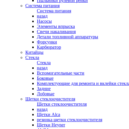
Пыльники рулевой рейки
Система питания
Система питания
назад
Насосы
Элементы впрыска
Свечи накаливания
Детали топливной аппаратуры
Форсунки
Карбюратор
Китайцы
Стекла
Стекла
назад
Вспомогательные части
Боковые
Комплектующие для ремонта и вклейки стекл
Задние
Лобовые
Щетки стеклоочистителя
Щетки стеклоочистителя
назад
Щетки Alca
резинка щетки стеклоочистителя
Щетки Heyner