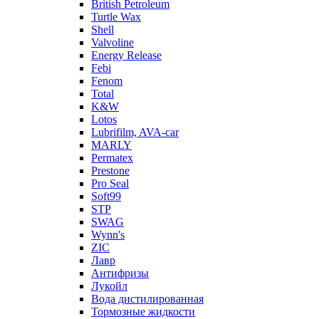
British Petroleum
Turtle Wax
Shell
Valvoline
Energy Release
Febi
Fenom
Total
K&W
Lotos
Lubrifilm, AVA-car
MARLY
Permatex
Prestone
Pro Seal
Soft99
STP
SWAG
Wynn's
ZIC
Лавр
Антифризы
Лукойл
Вода дистилированная
Тормозные жидкости