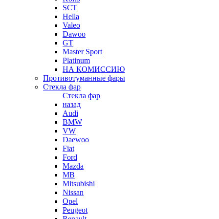
SCT
Hella
Valeo
Dawoo
GT
Master Sport
Platinum
НА КОМИССИЮ
Противотуманные фары
Стекла фар
Стекла фар
назад
Audi
BMW
VW
Daewoo
Fiat
Ford
Mazda
MB
Mitsubishi
Nissan
Opel
Peugeot
Renault