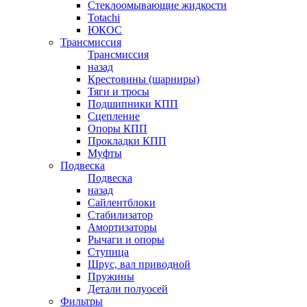
Стеклоомывающие жидкости
Totachi
ЮКОС
Трансмиссия
Трансмиссия
назад
Крестовины (шарниры)
Тяги и тросы
Подшипники КПП
Сцепление
Опоры КПП
Прокладки КПП
Муфты
Подвеска
Подвеска
назад
Сайлентблоки
Стабилизатор
Амортизаторы
Рычаги и опоры
Ступица
Шрус, вал приводной
Пружины
Детали полуосей
Фильтры