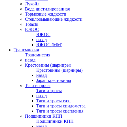
Лукойл
Вода дистилированная
Тормозные жидкости
Стеклоомывающие жидкости
Totachi
ЮКОС
ЮКОС
назад
ЮКОС (ММ)
Трансмиссия
Трансмиссия
назад
Крестовины (шарниры)
Крестовины (шарниры)
назад
Japan-крестовины
Тяги и тросы
Тяги и тросы
назад
Тяги и тросы газа
Тяги и тросы спидометра
Тяги и тросы сцепления
Подшипники КПП
Подшипники КПП
назад