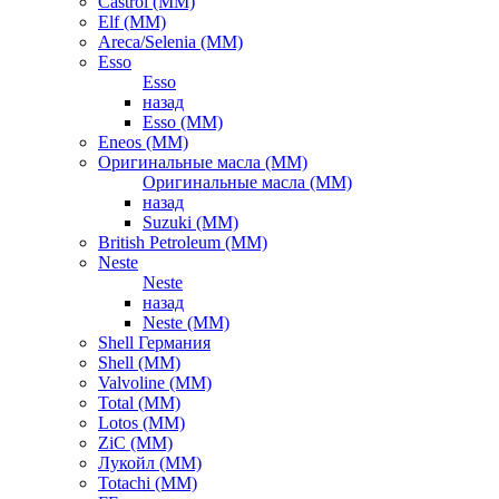
Castrol (ММ)
Elf (ММ)
Areca/Selenia (ММ)
Esso
Esso
назад
Esso (ММ)
Eneos (ММ)
Оригинальные масла (ММ)
Оригинальные масла (ММ)
назад
Suzuki (ММ)
British Petroleum (ММ)
Neste
Neste
назад
Neste (ММ)
Shell Германия
Shell (ММ)
Valvoline (ММ)
Total (ММ)
Lotos (ММ)
ZiC (ММ)
Лукойл (ММ)
Totachi (MM)