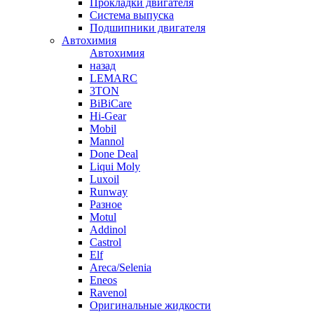
Прокладки двигателя
Система выпуска
Подшипники двигателя
Автохимия
Автохимия
назад
LEMARC
3TON
BiBiCare
Hi-Gear
Mobil
Mannol
Done Deal
Liqui Moly
Luxoil
Runway
Разное
Motul
Addinol
Castrol
Elf
Areca/Selenia
Eneos
Ravenol
Оригинальные жидкости