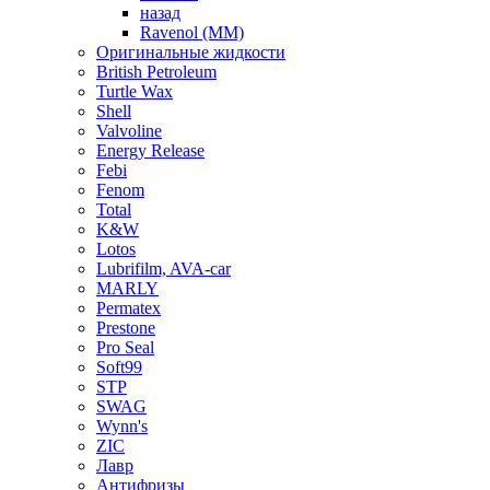
назад
Ravenol (ММ)
Оригинальные жидкости
British Petroleum
Turtle Wax
Shell
Valvoline
Energy Release
Febi
Fenom
Total
K&W
Lotos
Lubrifilm, AVA-car
MARLY
Permatex
Prestone
Pro Seal
Soft99
STP
SWAG
Wynn's
ZIC
Лавр
Антифризы