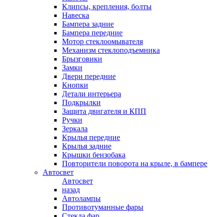
Клипсы, крепления, болты
Навеска
Бампера задние
Бампера передние
Мотор стеклоомывателя
Механизм стеклоподъемника
Брызговики
Замки
Двери передние
Кнопки
Детали интерьера
Подкрылки
Защита двигателя и КПП
Ручки
Зеркала
Крылья передние
Крылья задние
Крышки бензобака
Повторители поворота на крыле, в бампере
Автосвет
Автосвет
назад
Автолампы
Противотуманные фары
Стекла фар