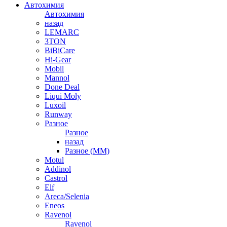
Автохимия
Автохимия
назад
LEMARC
3TON
BiBiCare
Hi-Gear
Mobil
Mannol
Done Deal
Liqui Moly
Luxoil
Runway
Разное
Разное
назад
Разное (ММ)
Motul
Addinol
Castrol
Elf
Areca/Selenia
Eneos
Ravenol
Ravenol