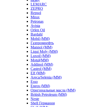
LEMARC
ZEPRO
Repsol
Mirax
Petronas
Avista
Orlen Oil
Bardahl
Mobil (ММ)
Газпромнефть
Mannol (ММ)
Liqui Moly (ММ)
Luxoil (ММ)
Motul(ММ)
Addinol (ММ)
Castrol (ММ)
Elf (ММ)
Areca/Selenia (ММ)
Esso
Eneos (ММ)
Оригинальные масла (ММ)
British Petroleum (ММ)
Neste
Shell Германия