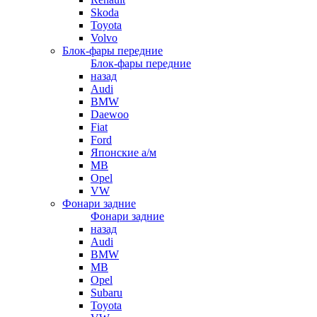
Skoda
Toyota
Volvo
Блок-фары передние
Блок-фары передние
назад
Audi
BMW
Daewoo
Fiat
Ford
Японские а/м
MB
Opel
VW
Фонари задние
Фонари задние
назад
Audi
BMW
MB
Opel
Subaru
Toyota