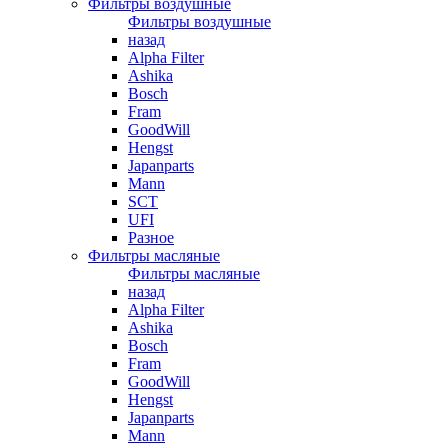
Фильтры воздушные
Фильтры воздушные
назад
Alpha Filter
Ashika
Bosch
Fram
GoodWill
Hengst
Japanparts
Mann
SCT
UFI
Разное
Фильтры масляные
Фильтры масляные
назад
Alpha Filter
Ashika
Bosch
Fram
GoodWill
Hengst
Japanparts
Mann