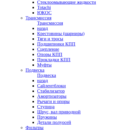
Стеклоомывающие жидкости
Totachi
ЮКОС
Трансмиссия
Трансмиссия
назад
Крестовины (шарниры)
Тяги и тросы
Подшипники КПП
Сцепление
Опоры КПП
Прокладки КПП
Муфты
Подвеска
Подвеска
назад
Сайлентблоки
Стабилизатор
Амортизаторы
Рычаги и опоры
Ступица
Шрус, вал приводной
Пружины
Детали полуосей
Фильтры