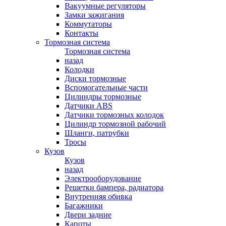
Вакуумные регуляторы
Замки зажигания
Коммутаторы
Контакты
Тормозная система
Тормозная система
назад
Колодки
Диски тормозные
Вспомогательные части
Цилиндры тормозные
Датчики ABS
Датчики тормозных колодок
Цилиндр тормозной рабочий
Шланги, патрубки
Тросы
Кузов
Кузов
назад
Электрооборудование
Решетки бампера, радиатора
Внутренняя обивка
Багажники
Двери задние
Капоты