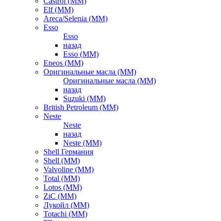
Castrol (ММ)
Elf (ММ)
Areca/Selenia (ММ)
Esso
Esso
назад
Esso (ММ)
Eneos (ММ)
Оригинальные масла (ММ)
Оригинальные масла (ММ)
назад
Suzuki (ММ)
British Petroleum (ММ)
Neste
Neste
назад
Neste (ММ)
Shell Германия
Shell (ММ)
Valvoline (ММ)
Total (ММ)
Lotos (ММ)
ZiC (ММ)
Лукойл (ММ)
Totachi (MM)