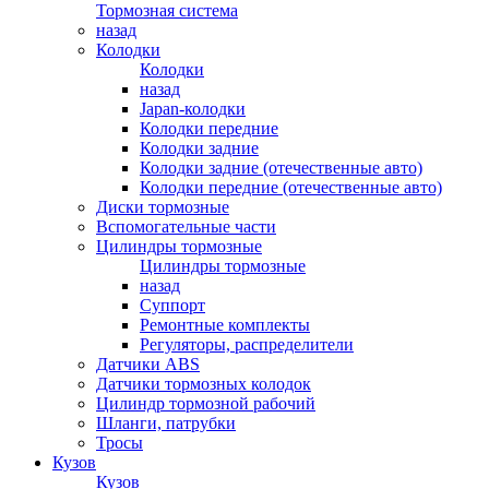
Тормозная система
назад
Колодки
Колодки
назад
Japan-колодки
Колодки передние
Колодки задние
Колодки задние (отечественные авто)
Колодки передние (отечественные авто)
Диски тормозные
Вспомогательные части
Цилиндры тормозные
Цилиндры тормозные
назад
Суппорт
Ремонтные комплекты
Регуляторы, распределители
Датчики ABS
Датчики тормозных колодок
Цилиндр тормозной рабочий
Шланги, патрубки
Тросы
Кузов
Кузов