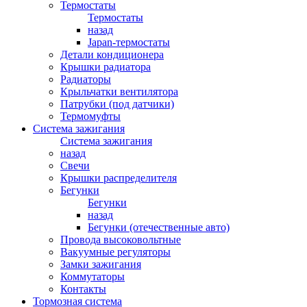
Термостаты
Термостаты
назад
Japan-термостаты
Детали кондиционера
Крышки радиатора
Радиаторы
Крыльчатки вентилятора
Патрубки (под датчики)
Термомуфты
Система зажигания
Система зажигания
назад
Свечи
Крышки распределителя
Бегунки
Бегунки
назад
Бегунки (отечественные авто)
Провода высоковольтные
Вакуумные регуляторы
Замки зажигания
Коммутаторы
Контакты
Тормозная система