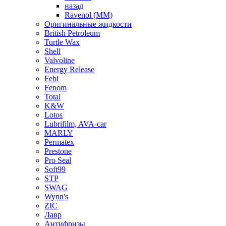
назад
Ravenol (ММ)
Оригинальные жидкости
British Petroleum
Turtle Wax
Shell
Valvoline
Energy Release
Febi
Fenom
Total
K&W
Lotos
Lubrifilm, AVA-car
MARLY
Permatex
Prestone
Pro Seal
Soft99
STP
SWAG
Wynn's
ZIC
Лавр
Антифризы