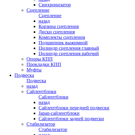
Синхронизатор
Сцепление
Сцепление
назад
Корзина сцепления
Диски сцепления
Комплекты сцепления
Подшипник выжимной
Цилиндр сцепления главный
Цилиндр сцепления рабочий
Опоры КПП
Прокладки КПП
Муфты
Подвеска
Подвеска
назад
Сайлентблоки
Сайлентблоки
назад
Сайлентблоки передней подвески
Japan-сайлентблоки
Сайлентблоки задней подвески
Стабилизатор
Стабилизатор
назад