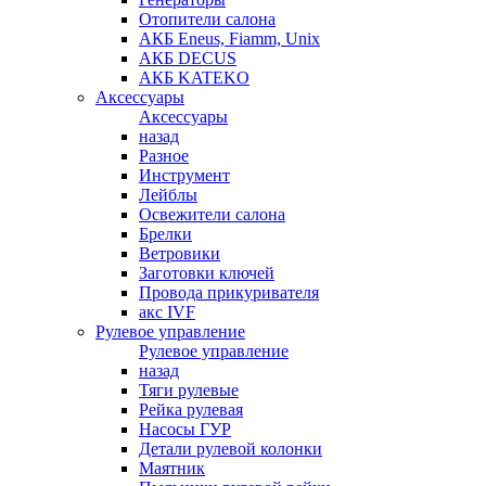
Отопители салона
АКБ Eneus, Fiamm, Unix
АКБ DECUS
АКБ KATEKO
Аксессуары
Аксессуары
назад
Разное
Инструмент
Лейблы
Освежители салона
Брелки
Ветровики
Заготовки ключей
Провода прикуривателя
акс IVF
Рулевое управление
Рулевое управление
назад
Тяги рулевые
Рейка рулевая
Насосы ГУР
Детали рулевой колонки
Маятник