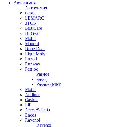
Автохимия
Автохимия
назад
LEMARC
3TON
BiBiCare
Hi-Gear
Mobil
Mannol
Done Deal
Liqui Moly
Luxoil
Runway
Разное
Разное
назад
Разное (ММ)
Motul
Addinol
Castrol
Elf
Areca/Selenia
Eneos
Ravenol
Ravenol