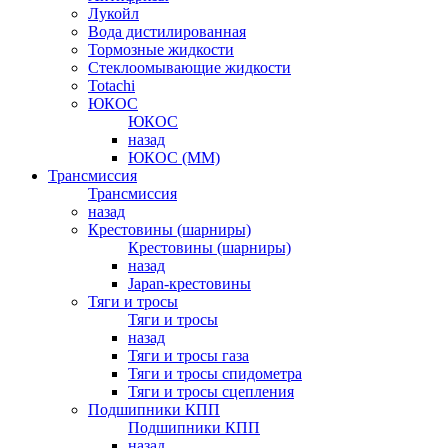
Лукойл
Вода дистилированная
Тормозные жидкости
Стеклоомывающие жидкости
Totachi
ЮКОС
ЮКОС
назад
ЮКОС (ММ)
Трансмиссия
Трансмиссия
назад
Крестовины (шарниры)
Крестовины (шарниры)
назад
Japan-крестовины
Тяги и тросы
Тяги и тросы
назад
Тяги и тросы газа
Тяги и тросы спидометра
Тяги и тросы сцепления
Подшипники КПП
Подшипники КПП
назад