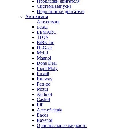
Прокладки двигателя
Система выпуска
Подшипники двигателя
Автохимия
Автохимия
назад
LEMARC
3TON
BiBiCare
Hi-Gear
Mobil
Mannol
Done Deal
Liqui Moly
Luxoil
Runway
Разное
Motul
Addinol
Castrol
Elf
Areca/Selenia
Eneos
Ravenol
Оригинальные жидкости