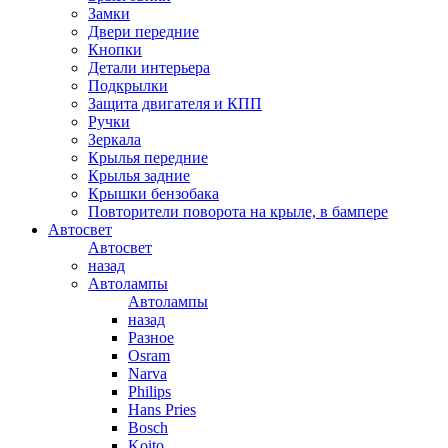
Замки
Двери передние
Кнопки
Детали интерьера
Подкрылки
Защита двигателя и КПП
Ручки
Зеркала
Крылья передние
Крылья задние
Крышки бензобака
Повторители поворота на крыле, в бампере
Автосвет
Автосвет
назад
Автолампы
Автолампы
назад
Разное
Osram
Narva
Philips
Hans Pries
Bosch
Koito