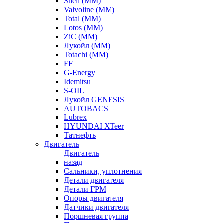
Shell (ММ)
Valvoline (ММ)
Total (ММ)
Lotos (ММ)
ZiC (ММ)
Лукойл (ММ)
Totachi (MM)
FF
G-Energy
Idemitsu
S-OIL
Лукойл GENESIS
AUTOBACS
Lubrex
HYUNDAI XTeer
Татнефть
Двигатель
Двигатель
назад
Сальники, уплотнения
Детали двигателя
Детали ГРМ
Опоры двигателя
Датчики двигателя
Поршневая группа