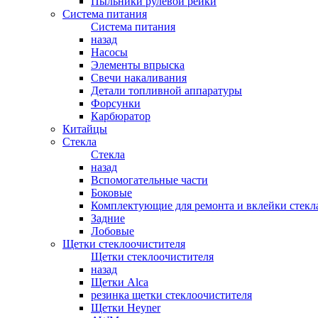
Пыльники рулевой рейки
Система питания
Система питания
назад
Насосы
Элементы впрыска
Свечи накаливания
Детали топливной аппаратуры
Форсунки
Карбюратор
Китайцы
Стекла
Стекла
назад
Вспомогательные части
Боковые
Комплектующие для ремонта и вклейки стекл
Задние
Лобовые
Щетки стеклоочистителя
Щетки стеклоочистителя
назад
Щетки Alca
резинка щетки стеклоочистителя
Щетки Heyner