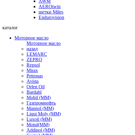
AWM
AEROtwin
щетки Miles
Endurovision
каталог
Моторное масло
Моторное масло
назад
LEMARC
ZEPRO
Repsol
Mirax
Petronas
Avista
Orlen Oil
Bardahl
Mobil (ММ)
Газпромнефть
Mannol (ММ)
Liqui Moly (ММ)
Luxoil (ММ)
Motul(ММ)
Addinol (ММ)