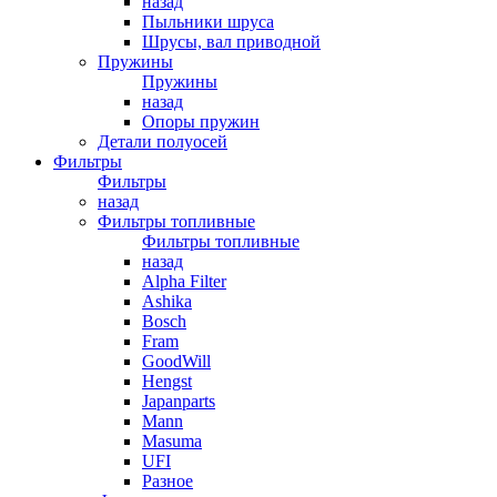
назад
Пыльники шруса
Шрусы, вал приводной
Пружины
Пружины
назад
Опоры пружин
Детали полуосей
Фильтры
Фильтры
назад
Фильтры топливные
Фильтры топливные
назад
Alpha Filter
Ashika
Bosch
Fram
GoodWill
Hengst
Japanparts
Mann
Masuma
UFI
Разное