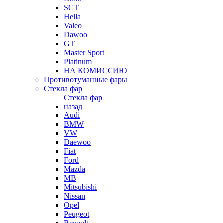
SCT
Hella
Valeo
Dawoo
GT
Master Sport
Platinum
НА КОМИССИЮ
Противотуманные фары
Стекла фар
Стекла фар
назад
Audi
BMW
VW
Daewoo
Fiat
Ford
Mazda
MB
Mitsubishi
Nissan
Opel
Peugeot
Renault