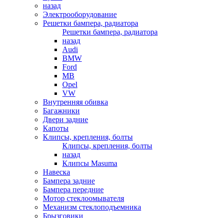
назад
Электрооборудование
Решетки бампера, радиатора
Решетки бампера, радиатора
назад
Audi
BMW
Ford
MB
Opel
VW
Внутренняя обивка
Багажники
Двери задние
Капоты
Клипсы, крепления, болты
Клипсы, крепления, болты
назад
Клипсы Masuma
Навеска
Бампера задние
Бампера передние
Мотор стеклоомывателя
Механизм стеклоподъемника
Брызговики