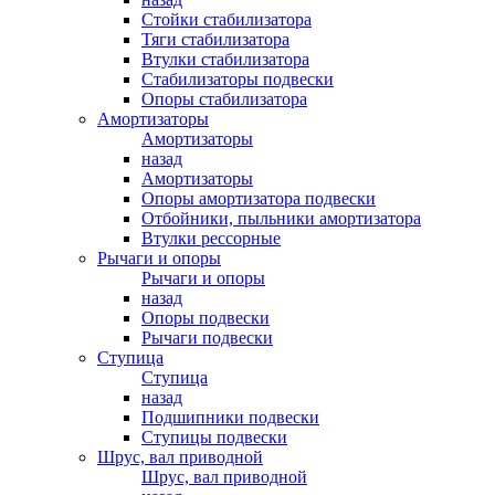
Стойки стабилизатора
Тяги стабилизатора
Втулки стабилизатора
Стабилизаторы подвески
Опоры стабилизатора
Амортизаторы
Амортизаторы
назад
Амортизаторы
Опоры амортизатора подвески
Отбойники, пыльники амортизатора
Втулки рессорные
Рычаги и опоры
Рычаги и опоры
назад
Опоры подвески
Рычаги подвески
Ступица
Ступица
назад
Подшипники подвески
Ступицы подвески
Шрус, вал приводной
Шрус, вал приводной