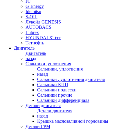
FF
G-Energy
Idemitsu
S-OIL
Лукойл GENESIS
AUTOBACS
Lubrex
HYUNDAI XTeer
Татнефть
Двигатель
Двигатель
назад
Сальники, уплотнения
Сальники, уплотнения
назад
Сальники , уплотнения двигателя
Сальники КПП
Сальники подвески
Сальники прочие
Сальники дифференциала
Детали двигателя
Детали двигателя
назад
Крышка маслозаливной горловины
Детали ГРМ