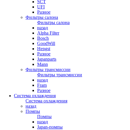
SCT
UFI
Разное
Фильтры салона
Фильтры салона
назад
Alpha Filter
Bosch
GoodWill
Hengst
Разное
Japanparts
Mann
Фильтры трансмиссии
Фильтры трансмиссии
назад
Fram
Разное
Система охлаждения
Система охлаждения
назад
Помпы
Помпы
назад
Japan-помпы