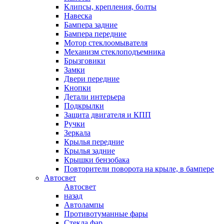
Клипсы, крепления, болты
Навеска
Бампера задние
Бампера передние
Мотор стеклоомывателя
Механизм стеклоподъемника
Брызговики
Замки
Двери передние
Кнопки
Детали интерьера
Подкрылки
Защита двигателя и КПП
Ручки
Зеркала
Крылья передние
Крылья задние
Крышки бензобака
Повторители поворота на крыле, в бампере
Автосвет
Автосвет
назад
Автолампы
Противотуманные фары
Стекла фар