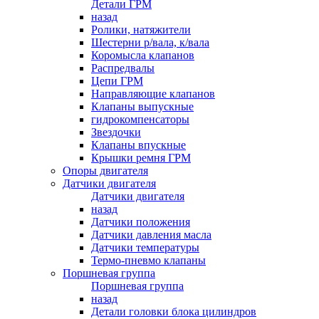
Детали ГРМ
назад
Ролики, натяжители
Шестерни р/вала, к/вала
Коромысла клапанов
Распредвалы
Цепи ГРМ
Направляющие клапанов
Клапаны выпускные
гидрокомпенсаторы
Звездочки
Клапаны впускные
Крышки ремня ГРМ
Опоры двигателя
Датчики двигателя
Датчики двигателя
назад
Датчики положения
Датчики давления масла
Датчики температуры
Термо-пневмо клапаны
Поршневая группа
Поршневая группа
назад
Детали головки блока цилиндров