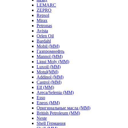
LEMARC
ZEPRO
Repsol
Mirax
Petronas
Avista
Orlen Oil
Bardahl
Mobil (ММ)
Газпромнефть
Mannol (ММ)
Liqui Moly (ММ)
Luxoil (ММ)
Motul(ММ)
Addinol (ММ)
Castrol (ММ)
Elf (ММ)
Areca/Selenia (ММ)
Esso
Eneos (ММ)
Оригинальные масла (ММ)
British Petroleum (ММ)
Neste
Shell Германия