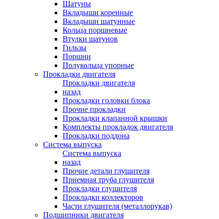
Шатуны
Вкладыши коренные
Вкладыши шатунные
Кольца поршневые
Втулки шатунов
Гильзы
Поршни
Полукольца упорные
Прокладки двигателя
Прокладки двигателя
назад
Прокладки головки блока
Прочие прокладки
Прокладки клапанной крышки
Комплекты прокладок двигателя
Прокладки поддона
Система выпуска
Система выпуска
назад
Прочие детали глушителя
Приемная труба глушителя
Прокладки глушителя
Прокладки коллекторов
Части глушителя (металлорукав)
Подшипники двигателя