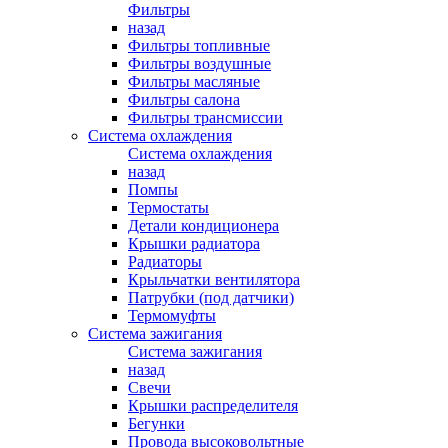
Фильтры
назад
Фильтры топливные
Фильтры воздушные
Фильтры масляные
Фильтры салона
Фильтры трансмиссии
Система охлаждения
Система охлаждения
назад
Помпы
Термостаты
Детали кондиционера
Крышки радиатора
Радиаторы
Крыльчатки вентилятора
Патрубки (под датчики)
Термомуфты
Система зажигания
Система зажигания
назад
Свечи
Крышки распределителя
Бегунки
Провода высоковольтные