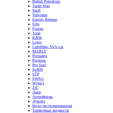
British Petroleum
Turtle Wax
Shell
Valvoline
Energy Release
Febi
Fenom
Total
K&W
Lotos
Lubrifilm, AVA-car
MARLY
Permatex
Prestone
Pro Seal
Soft99
STP
SWAG
Wynn's
ZIC
Лавр
Антифризы
Лукойл
Вода дистилированная
Тормозные жидкости