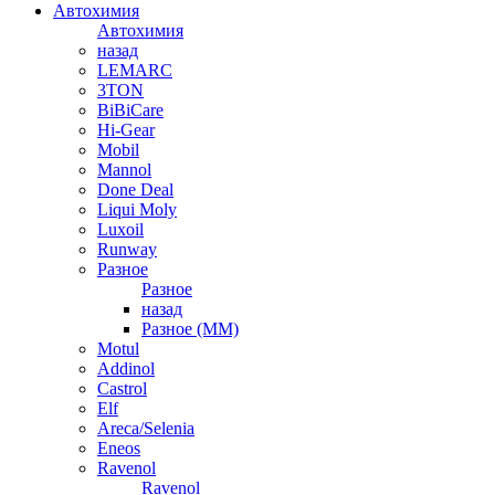
Автохимия
Автохимия
назад
LEMARC
3TON
BiBiCare
Hi-Gear
Mobil
Mannol
Done Deal
Liqui Moly
Luxoil
Runway
Разное
Разное
назад
Разное (ММ)
Motul
Addinol
Castrol
Elf
Areca/Selenia
Eneos
Ravenol
Ravenol