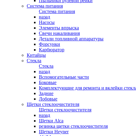
Пыльники рулевой рейки
Система питания
Система питания
назад
Насосы
Элементы впрыска
Свечи накаливания
Детали топливной аппаратуры
Форсунки
Карбюратор
Китайцы
Стекла
Стекла
назад
Вспомогательные части
Боковые
Комплектующие для ремонта и вклейки стекл
Задние
Лобовые
Щетки стеклоочистителя
Щетки стеклоочистителя
назад
Щетки Alca
резинка щетки стеклоочистителя
Щетки Heyner