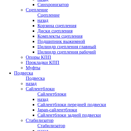
Синхронизатор
Сцепление
Сцепление
назад
Корзина сцепления
Диски сцепления
Комплекты сцепления
Подшипник выжимной
Цилиндр сцепления главный
Цилиндр сцепления рабочий
Опоры КПП
Прокладки КПП
Муфты
Подвеска
Подвеска
назад
Сайлентблоки
Сайлентблоки
назад
Сайлентблоки передней подвески
Japan-сайлентблоки
Сайлентблоки задней подвески
Стабилизатор
Стабилизатор
назад