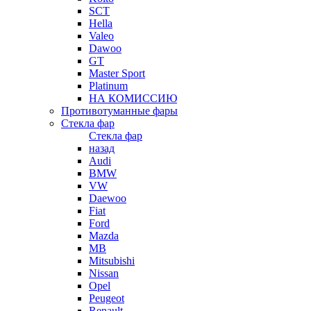
SCT
Hella
Valeo
Dawoo
GT
Master Sport
Platinum
НА КОМИССИЮ
Противотуманные фары
Стекла фар
Стекла фар
назад
Audi
BMW
VW
Daewoo
Fiat
Ford
Mazda
MB
Mitsubishi
Nissan
Opel
Peugeot
Renault