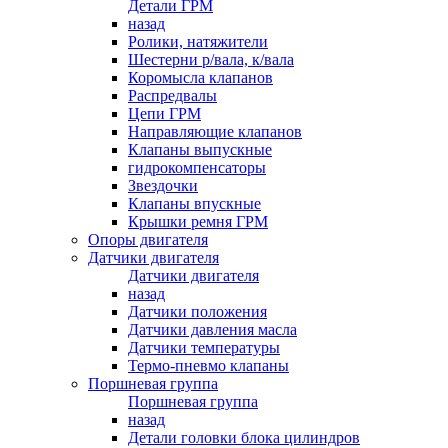
Детали ГРМ
назад
Ролики, натяжители
Шестерни р/вала, к/вала
Коромысла клапанов
Распредвалы
Цепи ГРМ
Направляющие клапанов
Клапаны выпускные
гидрокомпенсаторы
Звездочки
Клапаны впускные
Крышки ремня ГРМ
Опоры двигателя
Датчики двигателя
Датчики двигателя
назад
Датчики положения
Датчики давления масла
Датчики температуры
Термо-пневмо клапаны
Поршневая группа
Поршневая группа
назад
Детали головки блока цилиндров