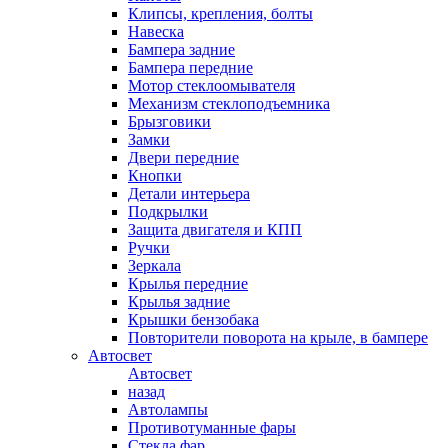
Клипсы, крепления, болты
Навеска
Бампера задние
Бампера передние
Мотор стеклоомывателя
Механизм стеклоподъемника
Брызговики
Замки
Двери передние
Кнопки
Детали интерьера
Подкрылки
Защита двигателя и КПП
Ручки
Зеркала
Крылья передние
Крылья задние
Крышки бензобака
Повторители поворота на крыле, в бампере
Автосвет
Автосвет
назад
Автолампы
Противотуманные фары
Стекла фар