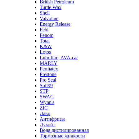
British Petroleum
Turtle Wax
Shell
Valvoline
Energy Release
Febi
Fenom
Total
K&W
Lotos
Lubrifilm, AVA-car
MARLY
Permatex
Prestone
Pro Seal
Soft99
STP
SWAG
Wynn's
ZIC
Лавр
Антифризы
Лукойл
Вода дистилированная
Тормозные жидкости