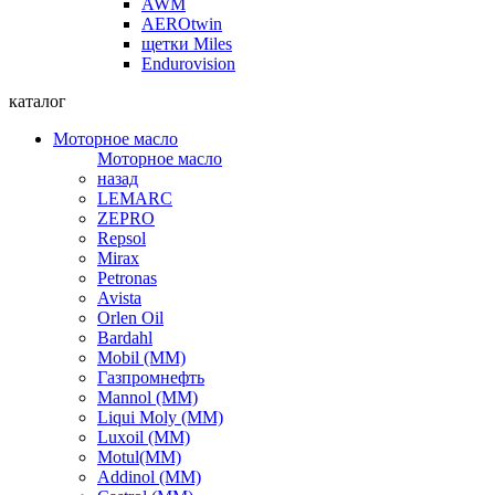
AWM
AEROtwin
щетки Miles
Endurovision
каталог
Моторное масло
Моторное масло
назад
LEMARC
ZEPRO
Repsol
Mirax
Petronas
Avista
Orlen Oil
Bardahl
Mobil (ММ)
Газпромнефть
Mannol (ММ)
Liqui Moly (ММ)
Luxoil (ММ)
Motul(ММ)
Addinol (ММ)