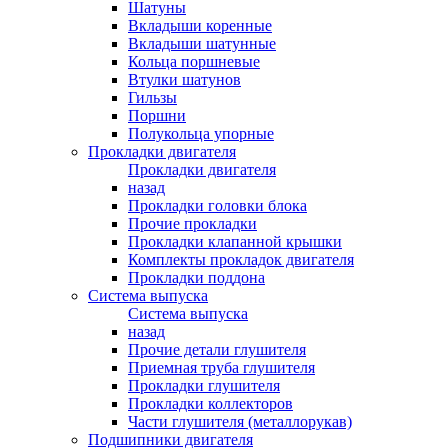
Шатуны
Вкладыши коренные
Вкладыши шатунные
Кольца поршневые
Втулки шатунов
Гильзы
Поршни
Полукольца упорные
Прокладки двигателя
Прокладки двигателя
назад
Прокладки головки блока
Прочие прокладки
Прокладки клапанной крышки
Комплекты прокладок двигателя
Прокладки поддона
Система выпуска
Система выпуска
назад
Прочие детали глушителя
Приемная труба глушителя
Прокладки глушителя
Прокладки коллекторов
Части глушителя (металлорукав)
Подшипники двигателя