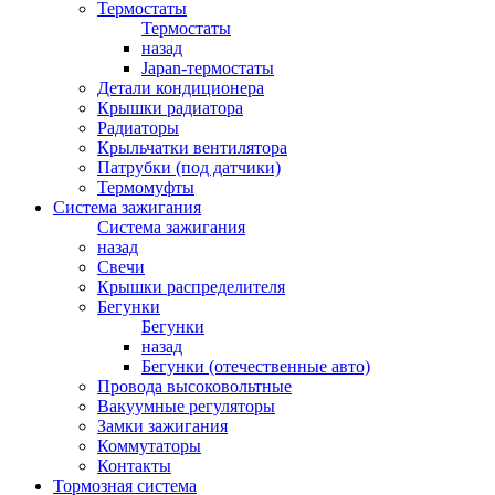
Термостаты
Термостаты
назад
Japan-термостаты
Детали кондиционера
Крышки радиатора
Радиаторы
Крыльчатки вентилятора
Патрубки (под датчики)
Термомуфты
Система зажигания
Система зажигания
назад
Свечи
Крышки распределителя
Бегунки
Бегунки
назад
Бегунки (отечественные авто)
Провода высоковольтные
Вакуумные регуляторы
Замки зажигания
Коммутаторы
Контакты
Тормозная система