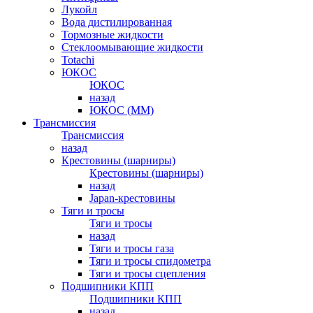
Лукойл
Вода дистилированная
Тормозные жидкости
Стеклоомывающие жидкости
Totachi
ЮКОС
ЮКОС
назад
ЮКОС (ММ)
Трансмиссия
Трансмиссия
назад
Крестовины (шарниры)
Крестовины (шарниры)
назад
Japan-крестовины
Тяги и тросы
Тяги и тросы
назад
Тяги и тросы газа
Тяги и тросы спидометра
Тяги и тросы сцепления
Подшипники КПП
Подшипники КПП
назад