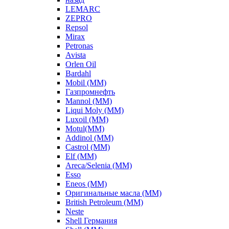
LEMARC
ZEPRO
Repsol
Mirax
Petronas
Avista
Orlen Oil
Bardahl
Mobil (ММ)
Газпромнефть
Mannol (ММ)
Liqui Moly (ММ)
Luxoil (ММ)
Motul(ММ)
Addinol (ММ)
Castrol (ММ)
Elf (ММ)
Areca/Selenia (ММ)
Esso
Eneos (ММ)
Оригинальные масла (ММ)
British Petroleum (ММ)
Neste
Shell Германия