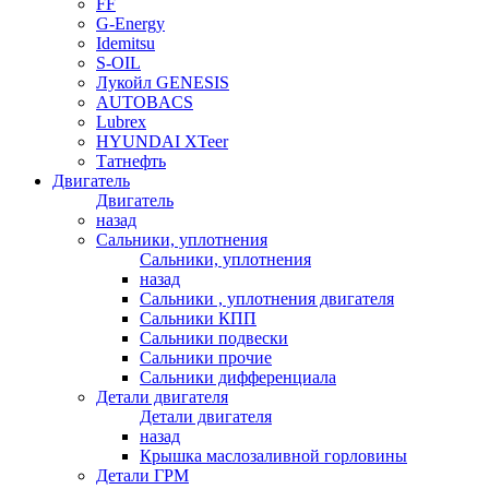
FF
G-Energy
Idemitsu
S-OIL
Лукойл GENESIS
AUTOBACS
Lubrex
HYUNDAI XTeer
Татнефть
Двигатель
Двигатель
назад
Сальники, уплотнения
Сальники, уплотнения
назад
Сальники , уплотнения двигателя
Сальники КПП
Сальники подвески
Сальники прочие
Сальники дифференциала
Детали двигателя
Детали двигателя
назад
Крышка маслозаливной горловины
Детали ГРМ