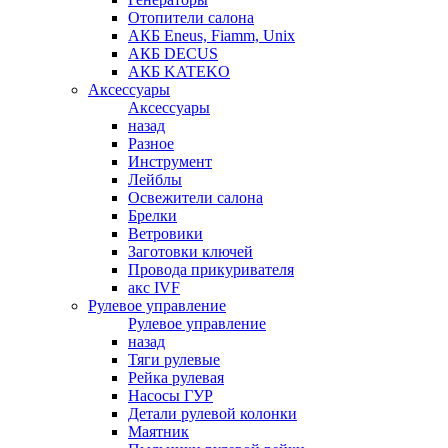
Отопители салона
АКБ Eneus, Fiamm, Unix
АКБ DECUS
АКБ KATEKO
Аксессуары
Аксессуары
назад
Разное
Инструмент
Лейблы
Освежители салона
Брелки
Ветровики
Заготовки ключей
Провода прикуривателя
акс IVF
Рулевое управление
Рулевое управление
назад
Тяги рулевые
Рейка рулевая
Насосы ГУР
Детали рулевой колонки
Маятник