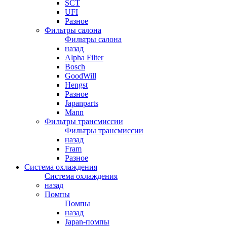
SCT
UFI
Разное
Фильтры салона
Фильтры салона
назад
Alpha Filter
Bosch
GoodWill
Hengst
Разное
Japanparts
Mann
Фильтры трансмиссии
Фильтры трансмиссии
назад
Fram
Разное
Система охлаждения
Система охлаждения
назад
Помпы
Помпы
назад
Japan-помпы