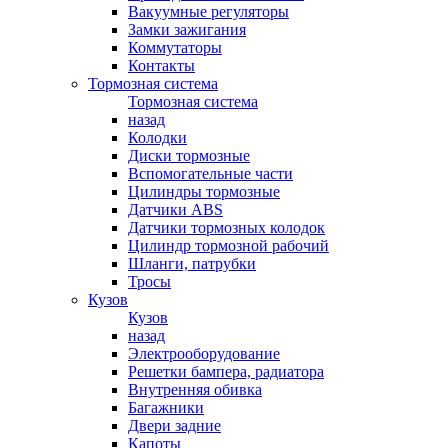
Вакуумные регуляторы
Замки зажигания
Коммутаторы
Контакты
Тормозная система
Тормозная система
назад
Колодки
Диски тормозные
Вспомогательные части
Цилиндры тормозные
Датчики ABS
Датчики тормозных колодок
Цилиндр тормозной рабочий
Шланги, патрубки
Тросы
Кузов
Кузов
назад
Электрооборудование
Решетки бампера, радиатора
Внутренняя обивка
Багажники
Двери задние
Капоты