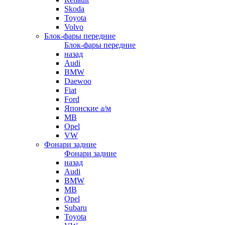
Skoda
Toyota
Volvo
Блок-фары передние
Блок-фары передние
назад
Audi
BMW
Daewoo
Fiat
Ford
Японские а/м
MB
Opel
VW
Фонари задние
Фонари задние
назад
Audi
BMW
MB
Opel
Subaru
Toyota