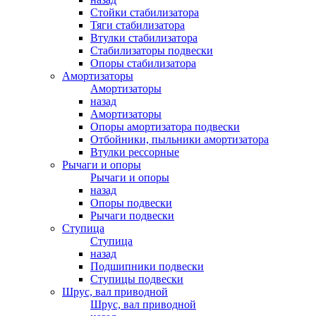
Стойки стабилизатора
Тяги стабилизатора
Втулки стабилизатора
Стабилизаторы подвески
Опоры стабилизатора
Амортизаторы
Амортизаторы
назад
Амортизаторы
Опоры амортизатора подвески
Отбойники, пыльники амортизатора
Втулки рессорные
Рычаги и опоры
Рычаги и опоры
назад
Опоры подвески
Рычаги подвески
Ступица
Ступица
назад
Подшипники подвески
Ступицы подвески
Шрус, вал приводной
Шрус, вал приводной