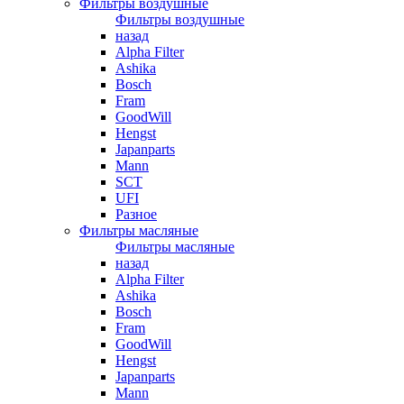
Фильтры воздушные
Фильтры воздушные
назад
Alpha Filter
Ashika
Bosch
Fram
GoodWill
Hengst
Japanparts
Mann
SCT
UFI
Разное
Фильтры масляные
Фильтры масляные
назад
Alpha Filter
Ashika
Bosch
Fram
GoodWill
Hengst
Japanparts
Mann