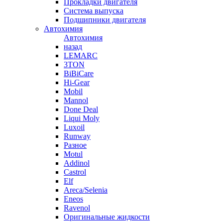
Прокладки двигателя
Система выпуска
Подшипники двигателя
Автохимия
Автохимия
назад
LEMARC
3TON
BiBiCare
Hi-Gear
Mobil
Mannol
Done Deal
Liqui Moly
Luxoil
Runway
Разное
Motul
Addinol
Castrol
Elf
Areca/Selenia
Eneos
Ravenol
Оригинальные жидкости