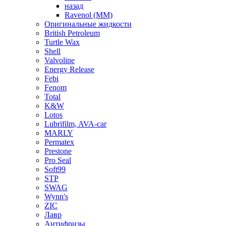
назад
Ravenol (ММ)
Оригинальные жидкости
British Petroleum
Turtle Wax
Shell
Valvoline
Energy Release
Febi
Fenom
Total
K&W
Lotos
Lubrifilm, AVA-car
MARLY
Permatex
Prestone
Pro Seal
Soft99
STP
SWAG
Wynn's
ZIC
Лавр
Антифризы