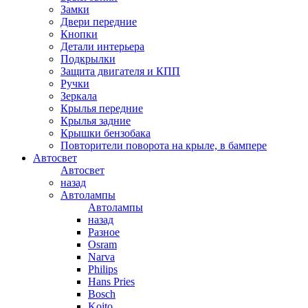
Замки
Двери передние
Кнопки
Детали интерьера
Подкрылки
Защита двигателя и КПП
Ручки
Зеркала
Крылья передние
Крылья задние
Крышки бензобака
Повторители поворота на крыле, в бампере
Автосвет
Автосвет
назад
Автолампы
Автолампы
назад
Разное
Osram
Narva
Philips
Hans Pries
Bosch
Koito