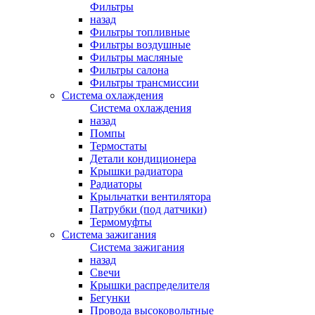
Фильтры
назад
Фильтры топливные
Фильтры воздушные
Фильтры масляные
Фильтры салона
Фильтры трансмиссии
Система охлаждения
Система охлаждения
назад
Помпы
Термостаты
Детали кондиционера
Крышки радиатора
Радиаторы
Крыльчатки вентилятора
Патрубки (под датчики)
Термомуфты
Система зажигания
Система зажигания
назад
Свечи
Крышки распределителя
Бегунки
Провода высоковольтные