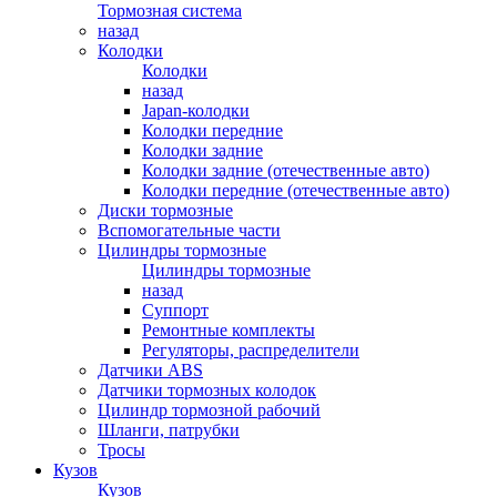
Тормозная система
назад
Колодки
Колодки
назад
Japan-колодки
Колодки передние
Колодки задние
Колодки задние (отечественные авто)
Колодки передние (отечественные авто)
Диски тормозные
Вспомогательные части
Цилиндры тормозные
Цилиндры тормозные
назад
Суппорт
Ремонтные комплекты
Регуляторы, распределители
Датчики ABS
Датчики тормозных колодок
Цилиндр тормозной рабочий
Шланги, патрубки
Тросы
Кузов
Кузов