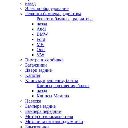
назад
Электрооборудование
Решетки бампера, радиатора
Решетки бампера, радиатора
назад
Audi
BMW
Ford
MB
Opel
VW
Внутренняя обивка
Багажники
Двери задние
Капоты
Клипсы, крепления, болты
Клипсы, крепления, болты
назад
Клипсы Masuma
Навеска
Бампера задние
Бампера передние
Мотор стеклоомывателя
Механизм стеклоподъемника
Брызговики