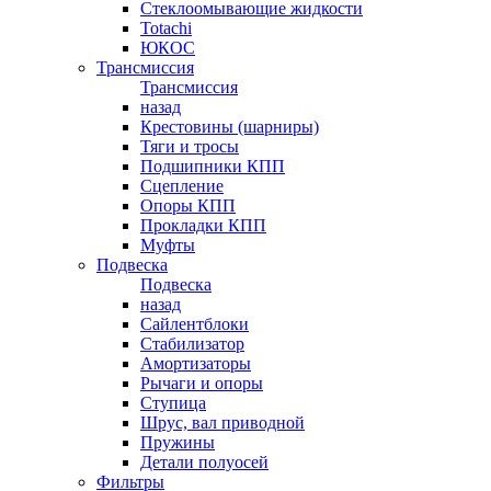
Стеклоомывающие жидкости
Totachi
ЮКОС
Трансмиссия
Трансмиссия
назад
Крестовины (шарниры)
Тяги и тросы
Подшипники КПП
Сцепление
Опоры КПП
Прокладки КПП
Муфты
Подвеска
Подвеска
назад
Сайлентблоки
Стабилизатор
Амортизаторы
Рычаги и опоры
Ступица
Шрус, вал приводной
Пружины
Детали полуосей
Фильтры