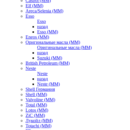
Castrol (ММ)
Elf (ММ)
Areca/Selenia (ММ)
Esso
Esso
назад
Esso (ММ)
Eneos (ММ)
Оригинальные масла (ММ)
Оригинальные масла (ММ)
назад
Suzuki (ММ)
British Petroleum (ММ)
Neste
Neste
назад
Neste (ММ)
Shell Германия
Shell (ММ)
Valvoline (ММ)
Total (ММ)
Lotos (ММ)
ZiC (ММ)
Лукойл (ММ)
Totachi (MM)