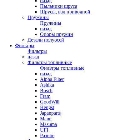
назад
Пыльники шруса
Шрусы, вал приводной
Пружины
Пружины
назад
Опоры пружин
Детали полуосей
Фильтры
Фильтры
назад
Фильтры топливные
Фильтры топливные
назад
Alpha Filter
Ashika
Bosch
Fram
GoodWill
Hengst
Japanparts
Mann
Masuma
UFI
Разное