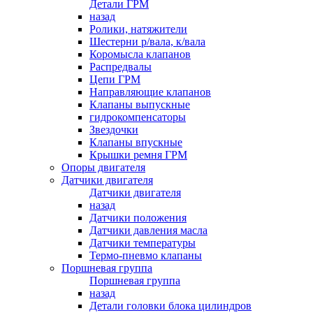
Детали ГРМ
назад
Ролики, натяжители
Шестерни р/вала, к/вала
Коромысла клапанов
Распредвалы
Цепи ГРМ
Направляющие клапанов
Клапаны выпускные
гидрокомпенсаторы
Звездочки
Клапаны впускные
Крышки ремня ГРМ
Опоры двигателя
Датчики двигателя
Датчики двигателя
назад
Датчики положения
Датчики давления масла
Датчики температуры
Термо-пневмо клапаны
Поршневая группа
Поршневая группа
назад
Детали головки блока цилиндров