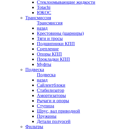
Стеклоомывающие жидкости
Totachi
ЮКОС
Трансмиссия
Трансмиссия
назад
Крестовины (шарниры)
Тяги и тросы
Подшипники КПП
Сцепление
Опоры КПП
Прокладки КПП
Муфты
Подвеска
Подвеска
назад
Сайлентблоки
Стабилизатор
Амортизаторы
Рычаги и опоры
Ступица
Шрус, вал приводной
Пружины
Детали полуосей
Фильтры