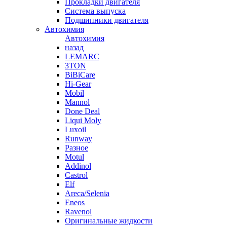
Прокладки двигателя
Система выпуска
Подшипники двигателя
Автохимия
Автохимия
назад
LEMARC
3TON
BiBiCare
Hi-Gear
Mobil
Mannol
Done Deal
Liqui Moly
Luxoil
Runway
Разное
Motul
Addinol
Castrol
Elf
Areca/Selenia
Eneos
Ravenol
Оригинальные жидкости