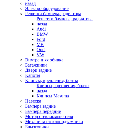
назад
Электрооборудование
Решетки бампера, радиатора
Решетки бампера, радиатора
назад
Audi
BMW
Ford
MB
Opel
VW
Внутренняя обивка
Багажники
Двери задние
Капоты
Клипсы, крепления, болты
Клипсы, крепления, болты
назад
Клипсы Masuma
Навеска
Бампера задние
Бампера передние
Мотор стеклоомывателя
Механизм стеклоподъемника
Брызговики