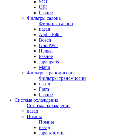
SCT
UFI
Разное
Фильтры салона
Фильтры салона
назад
Alpha Filter
Bosch
GoodWill
Hengst
Разное
Japanparts
Mann
Фильтры трансмиссии
Фильтры трансмиссии
назад
Fram
Разное
Система охлаждения
Система охлаждения
назад
Помпы
Помпы
назад
Japan-помпы