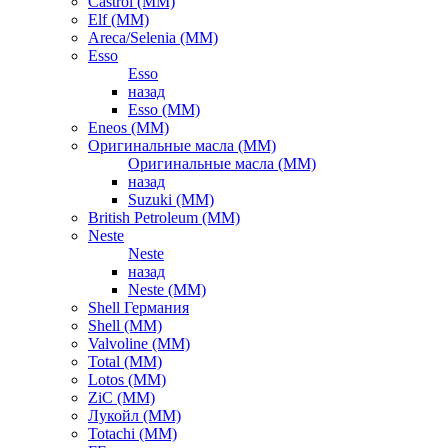
Castrol (ММ)
Elf (ММ)
Areca/Selenia (ММ)
Esso
Esso
назад
Esso (ММ)
Eneos (ММ)
Оригинальные масла (ММ)
Оригинальные масла (ММ)
назад
Suzuki (ММ)
British Petroleum (ММ)
Neste
Neste
назад
Neste (ММ)
Shell Германия
Shell (ММ)
Valvoline (ММ)
Total (ММ)
Lotos (ММ)
ZiC (ММ)
Лукойл (ММ)
Totachi (MM)