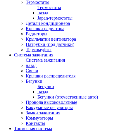
Термостаты
Термостаты
назад
Japan-термостаты
Детали кондиционера
Крышки радиатора
Радиаторы
Крыльчатки вентилятора
Патрубки (под датчики)
Термомуфты
Система зажигания
Система зажигания
назад
Свечи
Крышки распределителя
Бегунки
Бегунки
назад
Бегунки (отечественные авто)
Провода высоковольтные
Вакуумные регуляторы
Замки зажигания
Коммутаторы
Контакты
Тормозная система