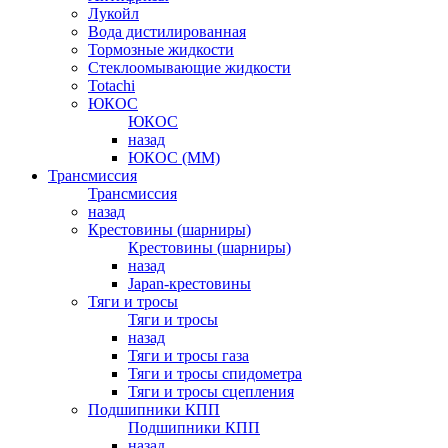
Лукойл
Вода дистилированная
Тормозные жидкости
Стеклоомывающие жидкости
Totachi
ЮКОС
ЮКОС
назад
ЮКОС (ММ)
Трансмиссия
Трансмиссия
назад
Крестовины (шарниры)
Крестовины (шарниры)
назад
Japan-крестовины
Тяги и тросы
Тяги и тросы
назад
Тяги и тросы газа
Тяги и тросы спидометра
Тяги и тросы сцепления
Подшипники КПП
Подшипники КПП
назад