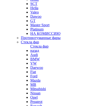
SCT
Hella
Valeo
Dawoo
GT
Master Sport
Platinum
НА КОМИССИЮ
Противотуманные фары
Стекла фар
Стекла фар
назад
Audi
BMW
VW
Daewoo
Fiat
Ford
Mazda
MB
Mitsubishi
Nissan
Opel
Peugeot
Renault