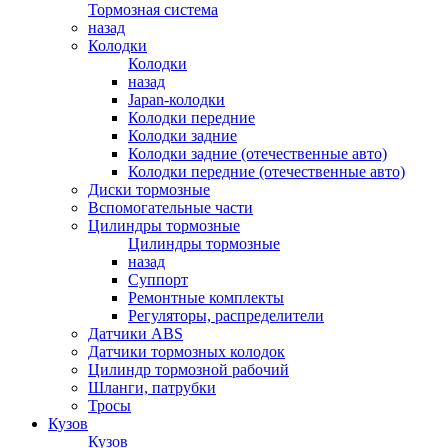
Тормозная система
назад
Колодки
Колодки
назад
Japan-колодки
Колодки передние
Колодки задние
Колодки задние (отечественные авто)
Колодки передние (отечественные авто)
Диски тормозные
Вспомогательные части
Цилиндры тормозные
Цилиндры тормозные
назад
Суппорт
Ремонтные комплекты
Регуляторы, распределители
Датчики ABS
Датчики тормозных колодок
Цилиндр тормозной рабочий
Шланги, патрубки
Тросы
Кузов
Кузов