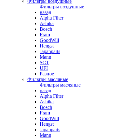
Фильтры воздушные
Фильтры воздушные
назад
Alpha Filter
Ashika
Bosch
Fram
GoodWill
Hengst
Japanparts
Mann
SCT
UFI
Разное
Фильтры масляные
Фильтры масляные
назад
Alpha Filter
Ashika
Bosch
Fram
GoodWill
Hengst
Japanparts
Mann