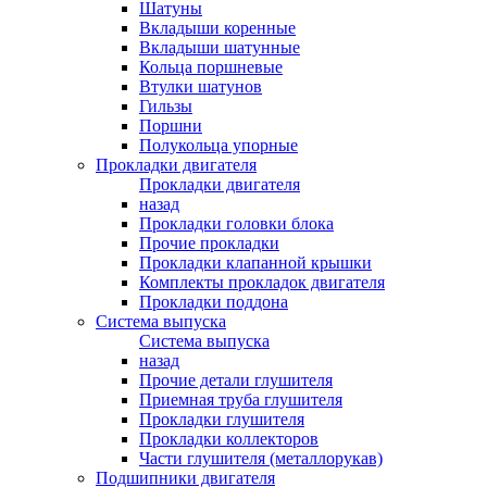
Шатуны
Вкладыши коренные
Вкладыши шатунные
Кольца поршневые
Втулки шатунов
Гильзы
Поршни
Полукольца упорные
Прокладки двигателя
Прокладки двигателя
назад
Прокладки головки блока
Прочие прокладки
Прокладки клапанной крышки
Комплекты прокладок двигателя
Прокладки поддона
Система выпуска
Система выпуска
назад
Прочие детали глушителя
Приемная труба глушителя
Прокладки глушителя
Прокладки коллекторов
Части глушителя (металлорукав)
Подшипники двигателя