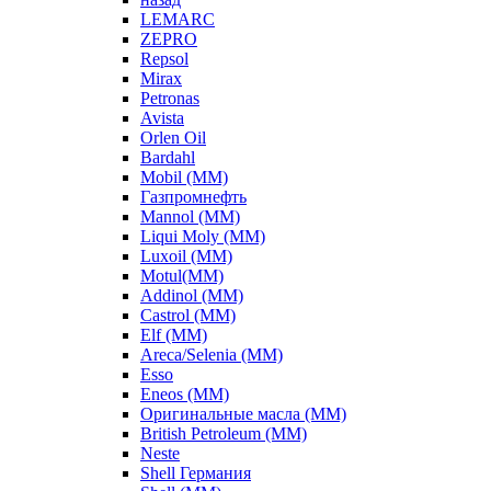
LEMARC
ZEPRO
Repsol
Mirax
Petronas
Avista
Orlen Oil
Bardahl
Mobil (ММ)
Газпромнефть
Mannol (ММ)
Liqui Moly (ММ)
Luxoil (ММ)
Motul(ММ)
Addinol (ММ)
Castrol (ММ)
Elf (ММ)
Areca/Selenia (ММ)
Esso
Eneos (ММ)
Оригинальные масла (ММ)
British Petroleum (ММ)
Neste
Shell Германия