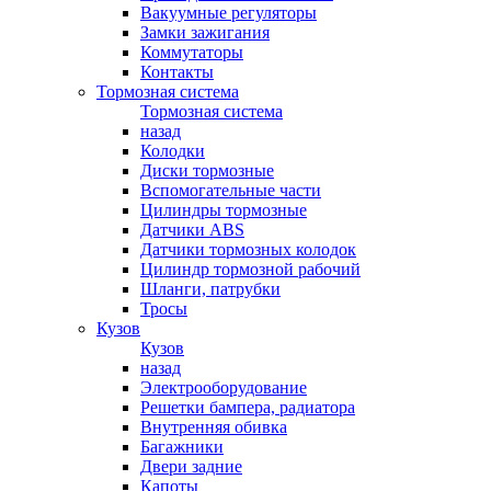
Вакуумные регуляторы
Замки зажигания
Коммутаторы
Контакты
Тормозная система
Тормозная система
назад
Колодки
Диски тормозные
Вспомогательные части
Цилиндры тормозные
Датчики ABS
Датчики тормозных колодок
Цилиндр тормозной рабочий
Шланги, патрубки
Тросы
Кузов
Кузов
назад
Электрооборудование
Решетки бампера, радиатора
Внутренняя обивка
Багажники
Двери задние
Капоты