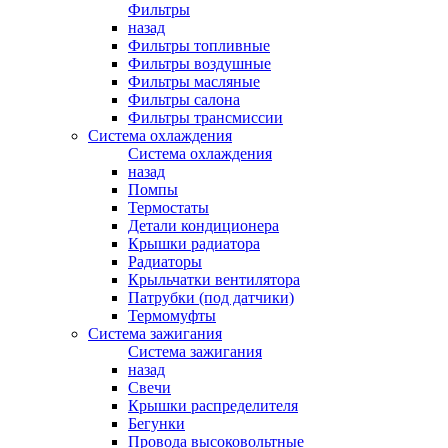
Фильтры
назад
Фильтры топливные
Фильтры воздушные
Фильтры масляные
Фильтры салона
Фильтры трансмиссии
Система охлаждения
Система охлаждения
назад
Помпы
Термостаты
Детали кондиционера
Крышки радиатора
Радиаторы
Крыльчатки вентилятора
Патрубки (под датчики)
Термомуфты
Система зажигания
Система зажигания
назад
Свечи
Крышки распределителя
Бегунки
Провода высоковольтные