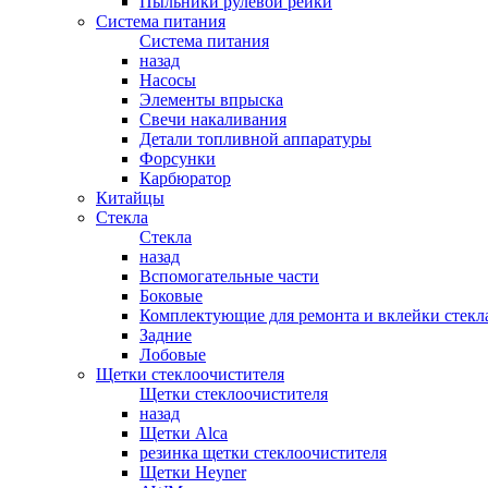
Пыльники рулевой рейки
Система питания
Система питания
назад
Насосы
Элементы впрыска
Свечи накаливания
Детали топливной аппаратуры
Форсунки
Карбюратор
Китайцы
Стекла
Стекла
назад
Вспомогательные части
Боковые
Комплектующие для ремонта и вклейки стекл
Задние
Лобовые
Щетки стеклоочистителя
Щетки стеклоочистителя
назад
Щетки Alca
резинка щетки стеклоочистителя
Щетки Heyner