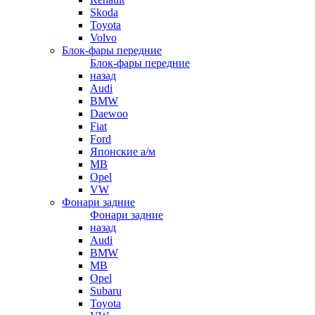
Skoda
Toyota
Volvo
Блок-фары передние
Блок-фары передние
назад
Audi
BMW
Daewoo
Fiat
Ford
Японские а/м
MB
Opel
VW
Фонари задние
Фонари задние
назад
Audi
BMW
MB
Opel
Subaru
Toyota