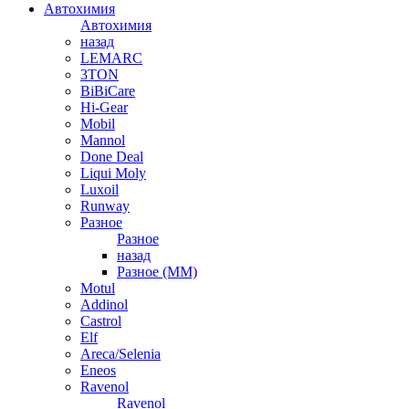
Автохимия
Автохимия
назад
LEMARC
3TON
BiBiCare
Hi-Gear
Mobil
Mannol
Done Deal
Liqui Moly
Luxoil
Runway
Разное
Разное
назад
Разное (ММ)
Motul
Addinol
Castrol
Elf
Areca/Selenia
Eneos
Ravenol
Ravenol