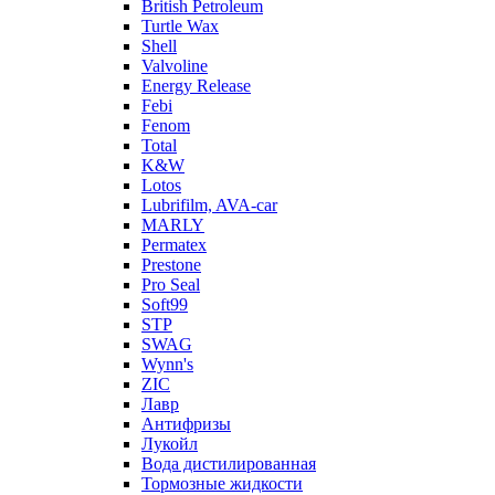
British Petroleum
Turtle Wax
Shell
Valvoline
Energy Release
Febi
Fenom
Total
K&W
Lotos
Lubrifilm, AVA-car
MARLY
Permatex
Prestone
Pro Seal
Soft99
STP
SWAG
Wynn's
ZIC
Лавр
Антифризы
Лукойл
Вода дистилированная
Тормозные жидкости