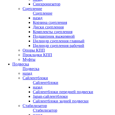
Синхронизатор
Сцепление
Сцепление
назад
Корзина сцепления
Диски сцепления
Комплекты сцепления
Подшипник выжимной
Цилиндр сцепления главный
Цилиндр сцепления рабочий
Опоры КПП
Прокладки КПП
Муфты
Подвеска
Подвеска
назад
Сайлентблоки
Сайлентблоки
назад
Сайлентблоки передней подвески
Japan-сайлентблоки
Сайлентблоки задней подвески
Стабилизатор
Стабилизатор
назад