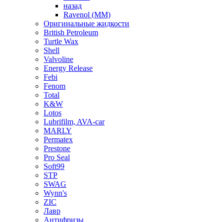
назад
Ravenol (ММ)
Оригинальные жидкости
British Petroleum
Turtle Wax
Shell
Valvoline
Energy Release
Febi
Fenom
Total
K&W
Lotos
Lubrifilm, AVA-car
MARLY
Permatex
Prestone
Pro Seal
Soft99
STP
SWAG
Wynn's
ZIC
Лавр
Антифризы