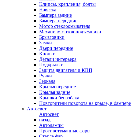
Клипсы, крепления, болты
Навеска
Бампера задние
Бампера передние
Мотор стеклоомывателя
Механизм стеклоподъемника
Брызговики
Замки
Двери передние
Кнопки
Детали интерьера
Подкрылки
Защита двигателя и КПП
Ручки
Зеркала
Крылья передние
Крылья задние
Крышки бензобака
Повторители поворота на крыле, в бампере
Автосвет
Автосвет
назад
Автолампы
Противотуманные фары
Стекла фар