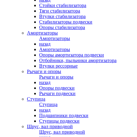
Стойки стабилизатора
Тяги стабилизатора
Втулки стабилизатора
Стабилизаторы подвески
Опоры стабилизатора
Амортизаторы
Амортизаторы
назад
Амортизаторы
Опоры амортизатора подвески
Отбойники, пыльники амортизатора
Втулки рессорные
Рычаги и опоры
Рычаги и опоры
назад
Опоры подвески
Рычаги подвески
Ступица
Ступица
назад
Подшипники подвески
Ступицы подвески
Шрус, вал приводной
Шрус, вал приводной