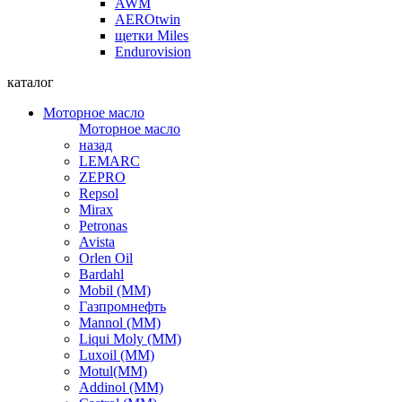
AWM
AEROtwin
щетки Miles
Endurovision
каталог
Моторное масло
Моторное масло
назад
LEMARC
ZEPRO
Repsol
Mirax
Petronas
Avista
Orlen Oil
Bardahl
Mobil (ММ)
Газпромнефть
Mannol (ММ)
Liqui Moly (ММ)
Luxoil (ММ)
Motul(ММ)
Addinol (ММ)