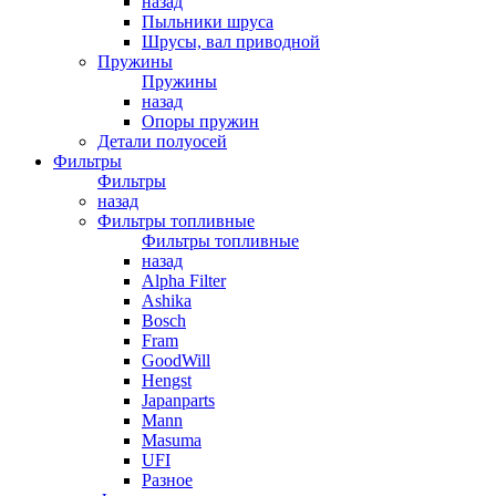
назад
Пыльники шруса
Шрусы, вал приводной
Пружины
Пружины
назад
Опоры пружин
Детали полуосей
Фильтры
Фильтры
назад
Фильтры топливные
Фильтры топливные
назад
Alpha Filter
Ashika
Bosch
Fram
GoodWill
Hengst
Japanparts
Mann
Masuma
UFI
Разное