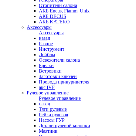
Отопители салона
АКБ Eneus, Fiamm, Unix
АКБ DECUS
АКБ KATEKO
Аксессуары
Аксессуары
назад
Разное
Инструмент
Лейблы
Освежители салона
Брелки
Ветровики
Заготовки ключей
Провода прикуривателя
акс IVF
Рулевое управление
Рулевое управление
назад
Тяги рулевые
Рейка рулевая
Насосы ГУР
Детали рулевой колонки
Маятник