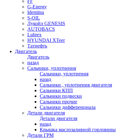
FF
G-Energy
Idemitsu
S-OIL
Лукойл GENESIS
AUTOBACS
Lubrex
HYUNDAI XTeer
Татнефть
Двигатель
Двигатель
назад
Сальники, уплотнения
Сальники, уплотнения
назад
Сальники , уплотнения двигателя
Сальники КПП
Сальники подвески
Сальники прочие
Сальники дифференциала
Детали двигателя
Детали двигателя
назад
Крышка маслозаливной горловины
Детали ГРМ