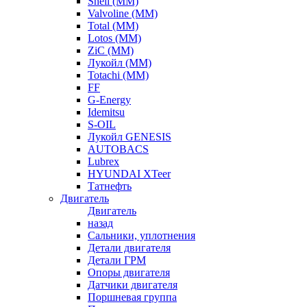
Shell (ММ)
Valvoline (ММ)
Total (ММ)
Lotos (ММ)
ZiC (ММ)
Лукойл (ММ)
Totachi (MM)
FF
G-Energy
Idemitsu
S-OIL
Лукойл GENESIS
AUTOBACS
Lubrex
HYUNDAI XTeer
Татнефть
Двигатель
Двигатель
назад
Сальники, уплотнения
Детали двигателя
Детали ГРМ
Опоры двигателя
Датчики двигателя
Поршневая группа