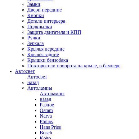
Замки
Двери передние
Кнопки
Детали интерьера
Подкрылки
Защита двигателя и КПП
Ручки
Зеркала
Крылья передние
Крылья задние
Крышки бензобака
Повторители поворота на крыле, в бампере
Автосвет
Автосвет
назад
Автолампы
Автолампы
назад
Разное
Osram
Narva
Philips
Hans Pries
Bosch
Koito